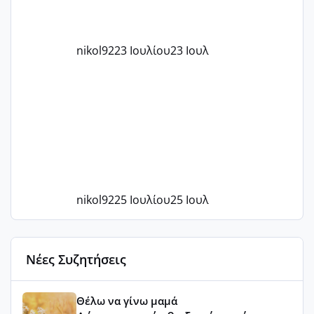
nikol92
23 Ιουλίου
23 Ιουλ
nikol92
25 Ιουλίου
25 Ιουλ
Νέες Συζητήσεις
Αύγουστος ήρθε ξανά γεμάτος γέλια και ανεμελιά μακάρι 
Θέλω να γίνω μαμά