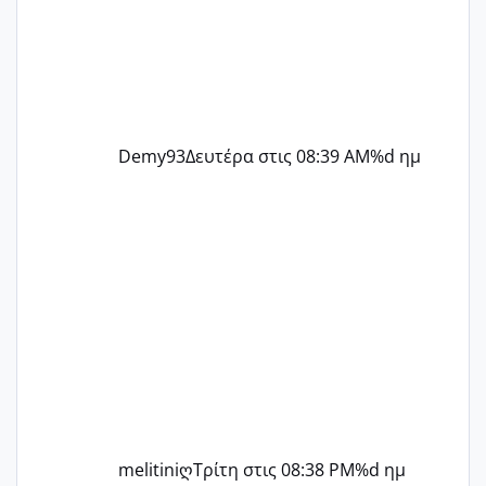
Demy93
Δευτέρα στις 08:39 AM
%d ημ
melitiniღ
Τρίτη στις 08:38 PM
%d ημ