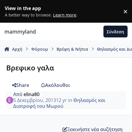
Μετάβαση σε περιεχόμενο
View in the app
×
D
A better way to browse.
Learn more
.
mammyland
Σύνδεση
Αρχή
Φόρουμ
Βρέφη & Νήπια
Θηλασμός και Δ
Βρεφικο γαλα
Share
Ακόλουθοι
Από
elina80
5 Δεκεμβρίου, 2013
12 yr
in
Θηλασμός και
Διατροφή του Μωρού
Ξεκινήστε νέα συζήτηση