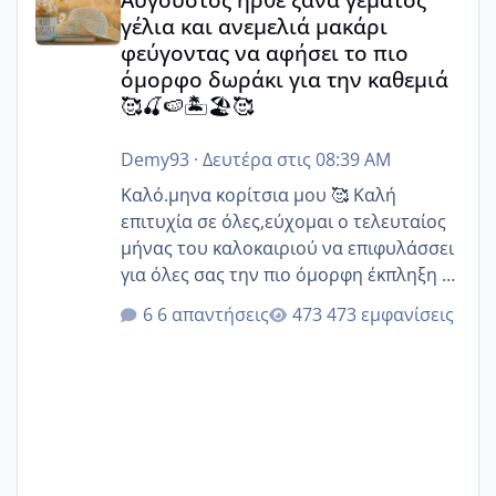
γέλια και ανεμελιά μακάρι
φεύγοντας να αφήσει το πιο
όμορφο δωράκι για την καθεμιά
🥰🍒🍉🏝️🏖️🥰
Demy93
·
Δευτέρα στις 08:39 AM
Καλό.μηνα κορίτσια μου 🥰 Καλή
επιτυχία σε όλες,εύχομαι ο τελευταίος
μήνας του καλοκαιριού να επιφυλάσσει
για όλες σας την πιο όμορφη έκπληξη 🧿
@Elk @Melikara86 @Παρασκευαιδου
6 απαντήσεις
473 εμφανίσεις
@Zenia z @melitiniღ @Christi.D.
@flowerv @Riaa @Ngsofia