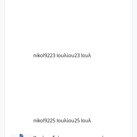
μήνες ήδη και αρχίζω να αγχώνομαι με
το 1,18... Είμαι 33.. Κάποια που να έμεινε
με χαμηλή άμη???
nikol92
23 Ιουλίου
23 Ιουλ
nikol92
25 Ιουλίου
25 Ιουλ
Αγχωδης διαταραχή και καισαρική