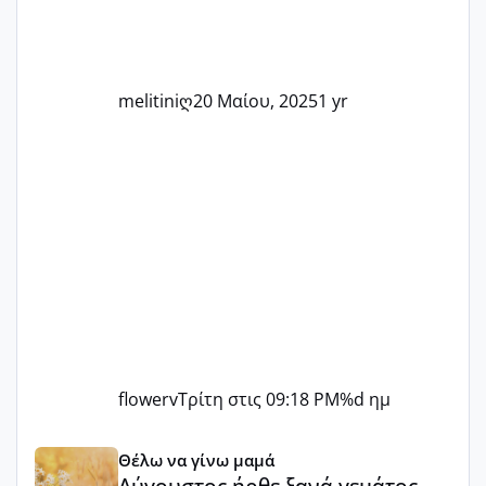
τις μικρές και μεγάλες νίκες. Είτε είστε
στο στάδιο της προετοιμασίας, είτε
ετοιμάζεστε
melitiniღ
20 Μαίου, 2025
1 yr
flowerv
Τρίτη στις 09:18 PM
%d ημ
Αύγουστος ήρθε ξανά γεμάτος γέλια και ανεμελιά μακάρι 
Θέλω να γίνω μαμά
Αύγουστος ήρθε ξανά γεμάτος