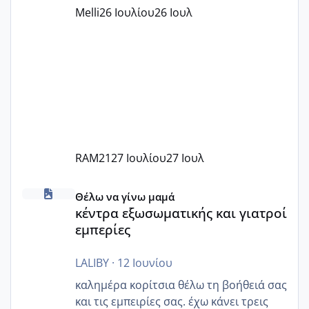
παράνομο να χρεώνουν κάτι επιπλέον.
Melli
26 Ιουλίου
26 Ιουλ
Εγώ πήγα σε έναν ιδιωτικό παιδικό στ
RAM21
27 Ιουλίου
27 Ιουλ
κέντρα εξωσωματικής και γιατροί εμπερίες
Θέλω να γίνω μαμά
κέντρα εξωσωματικής και γιατροί
εμπερίες
LALIBY
·
12 Ιουνίου
καλημέρα κορίτσια θέλω τη βοήθειά σας
και τις εμπειρίες σας. έχω κάνει τρεις