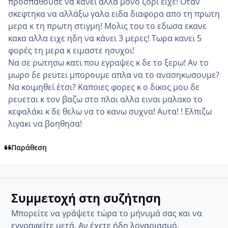
προσπαθουσε να κανει αλλα μονο ζορι ειχε! Οταν
σκεφτηκα να αλλάξω γαλα ειδα διαφορα απο τη πρωτη
μερα κ τη πρωτη στιγμη! Μολις του το εδωσα εκανε
κακα αλλα ειχε ηδη να κάνει 3 μερες! Τωρα κανει 5
φορές τη μερα κ ειμαστε ησυχοι!
Να σε ρωτησω κατι που εγραψες κ δε το ξερω! Αν το
μωρο δε ρευτει μπορουμε απλα να το ανασηκωσουμε?
Να κοιμηθεί έτσι? Καποιες φορες κ ο δικος μου δε
ρευεται κ τον βαζω στο πλαι αλλα ειναι μαλακο το
κεφαλάκι κ δε θελω να το κανω συχνα! Αυτα! ! Ελπιζω
λιγακι να βοηθησα!
Παράθεση
Συμμετοχή στη συζήτηση
Μπορείτε να γράψετε τώρα το μήνυμά σας και να
εγγραφείτε μετά. Αν έχετε ήδη λογαριασμό,