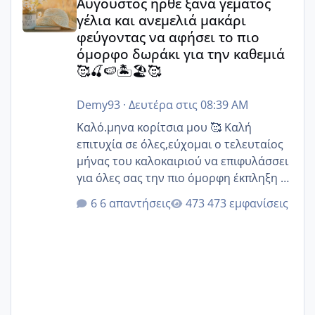
Αύγουστος ήρθε ξανά γεμάτος
γέλια και ανεμελιά μακάρι
φεύγοντας να αφήσει το πιο
όμορφο δωράκι για την καθεμιά
🥰🍒🍉🏝️🏖️🥰
Demy93
·
Δευτέρα στις 08:39 AM
Καλό.μηνα κορίτσια μου 🥰 Καλή
επιτυχία σε όλες,εύχομαι ο τελευταίος
μήνας του καλοκαιριού να επιφυλάσσει
για όλες σας την πιο όμορφη έκπληξη 🧿
@Elk @Melikara86 @Παρασκευαιδου
6 απαντήσεις
473 εμφανίσεις
@Zenia z @melitiniღ @Christi.D.
@flowerv @Riaa @Ngsofia