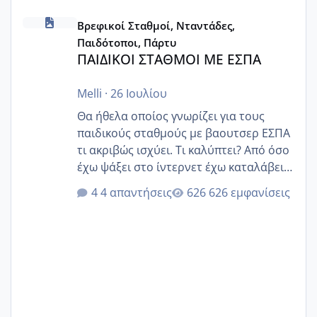
ΠΑΙΔΙΚΟΙ ΣΤΑΘΜΟΙ ΜΕ ΕΣΠΑ
Βρεφικοί Σταθμοί, Νταντάδες,
Παιδότοποι, Πάρτυ
ΠΑΙΔΙΚΟΙ ΣΤΑΘΜΟΙ ΜΕ ΕΣΠΑ
Melli
·
26 Ιουλίου
Θα ήθελα οποίος γνωρίζει για τους
παιδικούς σταθμούς με βαουτσερ ΕΣΠΑ
τι ακριβώς ισχύει. Τι καλύπτει? Από όσο
έχω ψάξει στο ίντερνετ έχω καταλάβει
ότι το βαουτσερ καλύπτει όλα τα
4 απαντήσεις
626 εμφανίσεις
δίδακτρα και τα τροφεια του ιδιωτικού
παιδικού σταθμού για όποιον το έχει
πάρει. Οι παιδικοί σταθμοί έχουν
υπογράψει σύμβαση με την ΕΕΤΑΑ ότι
δέχονται παιδιά με βαουτσερ και ότι
αυτό τα καλύπτει όλα εκτός από έξτρα
όπως σχολικό λεωφορείο κτλ. Είναι