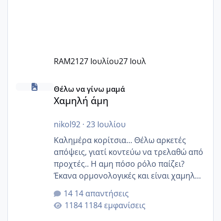
RAM21
27 Ιουλίου
27 Ιουλ
Χαμηλή άμη
Θέλω να γίνω μαμά
Χαμηλή άμη
nikol92
·
23 Ιουλίου
Καλημέρα κορίτσια... Θέλω αρκετές
απόψεις, γιατί κοντεύω να τρελαθώ από
προχτές.. Η αμη πόσο ρόλο παίζει?
Έκανα ορμονολογικές και είναι χαμηλή
για την ηλικία μου.. Είχα ήδη μια
14 απαντήσεις
εγκυμοσύνη, που έπρεπε να τερματιστεί
1184 εμφανίσεις
στην 27η εβδομάδα και προσπαθώ 7