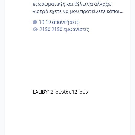
εξωσωματικές και θέλω να αλλάξω
γιατρό έχετε να μου προτείνετε κάποιον
που μείνατε ευχαριστημένες και είχατε
19 απαντήσεις
επιιτυχία? έκανα στο υγεία με τον
2150 εμφανίσεις
ζερβομανωλάκη (δεν το εψαξε καθόλου
το θέμα δεν μου άρεσε καθο΄λου) και
στο γένεσις με τον πάντο
LALIBY
12 Ιουνίου
12 Ιουν