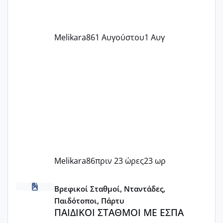
την επομενη μέρα και το ενδομήτριό
ήταν 11,1 χιλιοστά πολύ κα
Melikara86
1 Αυγούστου
1 Αυγ
Melikara86
πριν 23 ώρες
23 ωρ
ΠΑΙΔΙΚΟΙ ΣΤΑΘΜΟΙ ΜΕ ΕΣΠΑ
Βρεφικοί Σταθμοί, Νταντάδες,
Παιδότοποι, Πάρτυ
ΠΑΙΔΙΚΟΙ ΣΤΑΘΜΟΙ ΜΕ ΕΣΠΑ