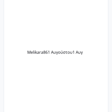
γράψετε όσες κοπέλες είστε σε
παρόμοια φάση;; Αυτή την στιγμή έχω
δύο χαμένους κύκλους δεν έχω έρθει
περίοδο αυτό τον μήνα περίμενα 20 δεν
ήρθα απλά είδα λίγα ροζ έκανα υπέρηχο
την επομενη μέρα και το ενδομήτριό
ήταν 11,1 χιλιοστά πολύ κα
Melikara86
1 Αυγούστου
1 Αυγ