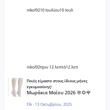
nikol92
10 Ιουλίου
10 Ιουλ
nikol92
πριν 12 λεπτά
12 λεπ
Μωράκια Μαΐου 2026 🌸🌻🌹
Ποιές είμαστε στους ίδιους μήνες
εγκυμοσύνης!
Μωράκια Μαΐου 2026 🌸🌻🌹
Elk
·
13 Οκτωβρίου, 2025