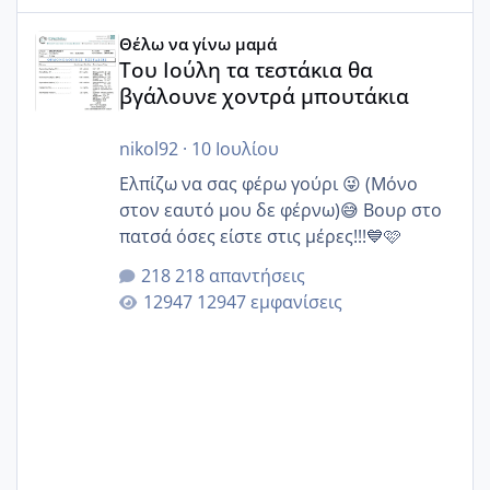
Του Ιούλη τα τεστάκια θα βγάλουνε χοντρά μπουτάκια
Θέλω να γίνω μαμά
Του Ιούλη τα τεστάκια θα
βγάλουνε χοντρά μπουτάκια
nikol92
·
10 Ιουλίου
Ελπίζω να σας φέρω γούρι 😜 (Μόνο
στον εαυτό μου δε φέρνω)😅 Βουρ στο
πατσά όσες είστε στις μέρες!!!💙🩷
218 απαντήσεις
12947 εμφανίσεις