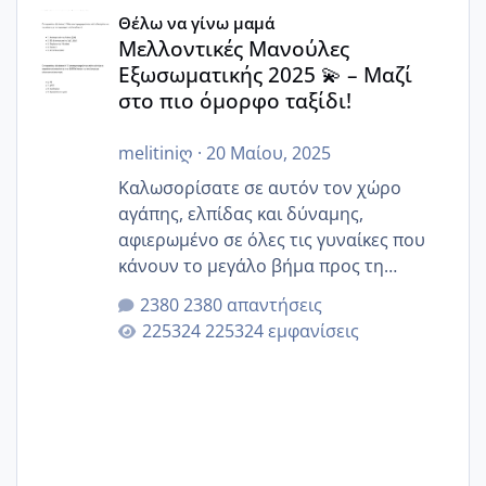
Μελλοντικές Μανούλες Εξωσωματικής 2025 💫 – Μαζί στο
Θέλω να γίνω μαμά
Μελλοντικές Μανούλες
Εξωσωματικής 2025 💫 – Μαζί
στο πιο όμορφο ταξίδι!
melitiniღ
·
20 Μαίου, 2025
Καλωσορίσατε σε αυτόν τον χώρο
αγάπης, ελπίδας και δύναμης,
αφιερωμένο σε όλες τις γυναίκες που
κάνουν το μεγάλο βήμα προς τη
μητρότητα μέσω εξωσωματικής το 2025.
2380 απαντήσεις
Εδώ θα μοιραστούμε αγωνίες, χαρές,
225324 εμφανίσεις
εμπειρίες και κάθε μικρή ή μεγάλη
στιγμή αυτού του ξεχωριστού ταξιδιού.
Καμία δεν είναι μόνη – όλες μαζί
μπορούμε να στηρίξουμε η μία την
άλλη, να δώσουμε κουράγιο στις
δύσκολες στιγμές και να γιορτάσουμε