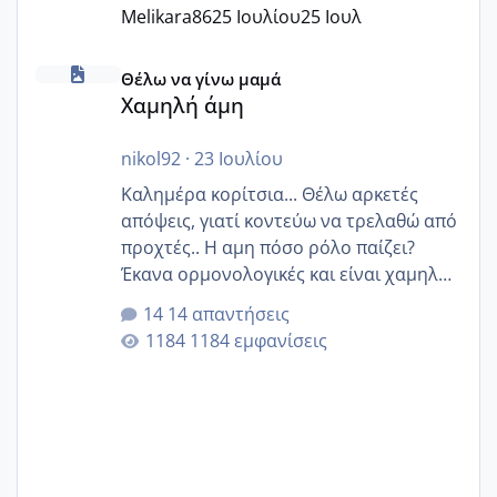
Melikara86
25 Ιουλίου
25 Ιουλ
Χαμηλή άμη
Θέλω να γίνω μαμά
Χαμηλή άμη
nikol92
·
23 Ιουλίου
Καλημέρα κορίτσια... Θέλω αρκετές
απόψεις, γιατί κοντεύω να τρελαθώ από
προχτές.. Η αμη πόσο ρόλο παίζει?
Έκανα ορμονολογικές και είναι χαμηλή
για την ηλικία μου.. Είχα ήδη μια
14 απαντήσεις
εγκυμοσύνη, που έπρεπε να τερματιστεί
1184 εμφανίσεις
στην 27η εβδομάδα και προσπαθώ 7
μήνες ήδη και αρχίζω να αγχώνομαι με
το 1,18... Είμαι 33.. Κάποια που να έμεινε
με χαμηλή άμη???