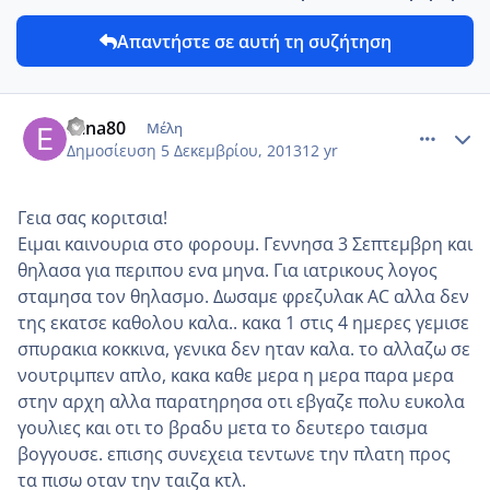
Απαντήστε σε αυτή τη συζήτηση
comment_925582
Author stats
elina80
Μέλη
Δημοσίευση
5 Δεκεμβρίου, 2013
12 yr
Γεια σας κοριτσια!
Ειμαι καινουρια στο φορουμ. Γεννησα 3 Σεπτεμβρη και
θηλασα για περιπου ενα μηνα. Για ιατρικους λογος
σταμησα τον θηλασμο. Δωσαμε φρεζυλακ AC αλλα δεν
της εκατσε καθολου καλα.. κακα 1 στις 4 ημερες γεμισε
σπυρακια κοκκινα, γενικα δεν ηταν καλα. το αλλαζω σε
νουτριμπεν απλο, κακα καθε μερα η μερα παρα μερα
στην αρχη αλλα παρατηρησα οτι εβγαζε πολυ ευκολα
γουλιες και οτι το βραδυ μετα το δευτερο ταισμα
βογγουσε. επισης συνεχεια τεντωνε την πλατη προς
τα πισω οταν την ταιζα κτλ.