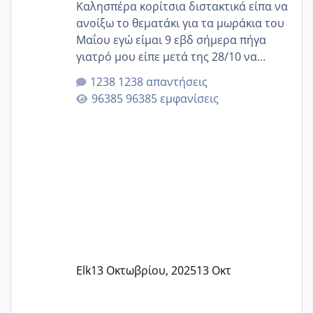
Καλησπέρα κορίτσια διστακτικά είπα να
ανοίξω το θεματάκι για τα μωράκια του
Μαΐου εγώ είμαι 9 εβδ σήμερα πήγα
γιατρό μου είπε μετά της 28/10 να
κλείσω ραντεβού για την αυχενική είναι
1238 απαντήσεις
καμιά άλλη κοπέλα να γεννάει Μάιο ;;
96385 εμφανίσεις
Elk
13 Οκτωβρίου, 2025
13 Οκτ