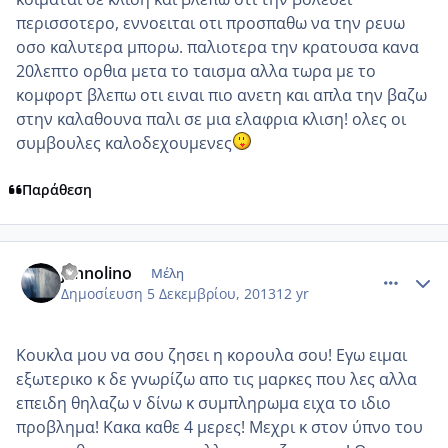
περισσοτερο, εννοειται οτι προσπαθω να την ρευω
οσο καλυτερα μπορω. παλιοτερα την κρατουσα κανα
20λεπτο ορθια μετα το ταισμα αλλα τωρα με το
κομφορτ βλεπω οτι ειναι πιο ανετη και απλα την βαζω
στην καλαθουνα παλι σε μια ελαφρια κλιση! ολες οι
συμβουλες καλοδεχουμενες
Παράθεση
comment_925605
Author stats
jannolino
Μέλη
Δημοσίευση
5 Δεκεμβρίου, 2013
12 yr
Κουκλα μου να σου ζησει η κορουλα σου! Εγω ειμαι
εξωτερικο κ δε γνωρίζω απο τις μαρκες που λες αλλα
επειδη θηλαζω ν δίνω κ συμπληρωμα ειχα το ιδιο
προβλημα! Κακα καθε 4 μερες! Μεχρι κ στον ύπνο του