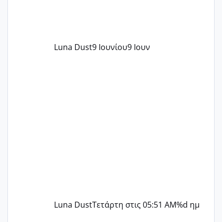
Luna Dust
9 Ιουνίου
9 Ιουν
Luna Dust
Τετάρτη στις 05:51 AM
%d ημ