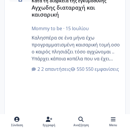
Κατά τη διάρκεια της εγκυμοσύνης
Αγχωδης διαταραχή και
καισαρική
Mommy to be
·
15 Ιουλίου
Καλησπέρα σε ένα μήνα έχω
προγραμματισμένη καισαρική τομή.οσο
ο καιρός πλησιάζει τόσο αγχώνομαι ..
Υπάρχει κάποια κοπέλα που να έχει
παρόμοιο ιστορικό να μας πει την
2 απαντήσεις
550 εμφανίσεις
εμπειρία της;Να σημειώσω είναι η
δεύτερη εγκυμοσύνη μου και καισαρική
στην πρώτη είχα κάνει ολική νάρκωση
..βέβαια δεν είχα κανένα άγχος και
στρες ήταν επιλογή για ιατρικούς
λόγους της δεδομένης στιγμής.
Σύνδεση
Εγγραφή
Αναζήτηση
Menu