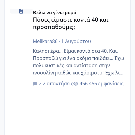
Πόσες είμαστε κοντά 40 και προσπαθούμε;;
Θέλω να γίνω μαμά
Πόσες είμαστε κοντά 40 και
προσπαθούμε;;
Melikara86
·
1 Αυγούστου
Καλησπέρα... Είμαι κοντά στα 40. Και.
Προσπαθώ για ένα ακόμα παιδάκι... Έχω
πολυκυστικές και αντίσταση στην
ινσουλίνη καθώς και χάσιμοτο! Έχω λίγα
κιλά παραπάνω και όσο κ αν προσπαθώ
2 απαντήσεις
456 εμφανίσεις
δεν χάνω εύκολα! Προσπαθώ για ακόμη
ένα παιδί εδώ και 1,5 χρόνο! Θέλετε να
γράψετε όσες κοπέλες είστε σε
παρόμοια φάση;; Αυτή την στιγμή έχω
δύο χαμένους κύκλους δεν έχω έρθει
περίοδο αυτό τον μήνα περίμενα 20 δεν
ήρθα απλά είδα λίγα ροζ έκανα υπέρηχο