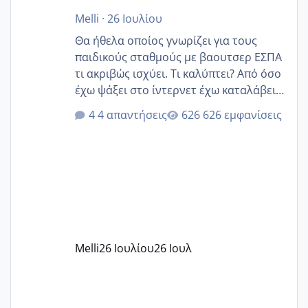
Melli
·
26 Ιουλίου
Θα ήθελα οποίος γνωρίζει για τους
παιδικούς σταθμούς με βαουτσερ ΕΣΠΑ
τι ακριβώς ισχύει. Τι καλύπτει? Από όσο
έχω ψάξει στο ίντερνετ έχω καταλάβει
ότι το βαουτσερ καλύπτει όλα τα
4 απαντήσεις
626 εμφανίσεις
δίδακτρα και τα τροφεια του ιδιωτικού
παιδικού σταθμού για όποιον το έχει
πάρει. Οι παιδικοί σταθμοί έχουν
υπογράψει σύμβαση με την ΕΕΤΑΑ ότι
δέχονται παιδιά με βαουτσερ και ότι
αυτό τα καλύπτει όλα εκτός από έξτρα
όπως σχολικό λεωφορείο κτλ. Είναι
παράνομο να χρεώνουν κάτι επιπλέον.
Melli
26 Ιουλίου
26 Ιουλ
Εγώ πήγα σε έναν ιδιωτικό παιδικό στ