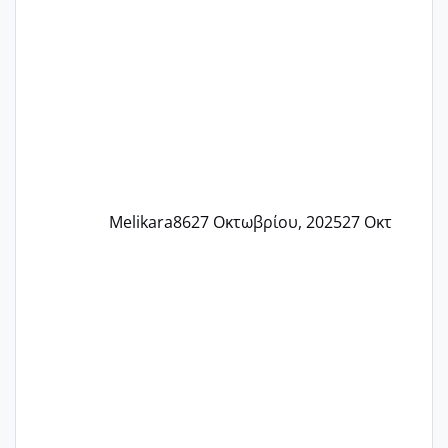
πονάει πολύ το στήθος μου και τα δύο
και βάζω θερμόμετρο και έχω συνεχώς
37 με 37, 3 Έτσι λοιπόν είπα να κάνω
ένα τεστ την παρασ
Melikara86
27 Οκτωβρίου, 2025
27 Οκτ