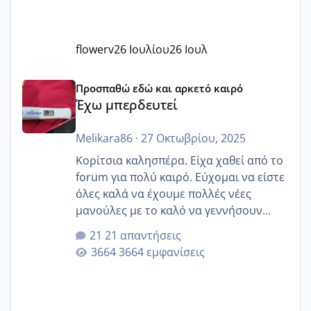
flowerv
26 Ιουλίου
26 Ιουλ
Έχω μπερδευτεί
Προσπαθώ εδώ και αρκετό καιρό
Έχω μπερδευτεί
Melikara86
·
27 Οκτωβρίου, 2025
Κορίτσια καλησπέρα. Είχα χαθεί από το
forum για πολύ καιρό. Εύχομαι να είστε
όλες καλά να έχουμε πολλές νέες
μανούλες με το καλό να γεννήσουν
αυτές που ήδη περιμένουν. Να πάρουν
21 απαντήσεις
γερα μωράκια στην αγκαλίτσα τους
3664 εμφανίσεις
🙏🏼🙏🏼 Ας πάμε λοιπόν στο θέμα μου.
Τελευταία περίοδο 25 σεπτεμβρίου
Εδώ και τέσσερις πέντε μέρες νιώθω
αρρωστη δεν έχω κουράγιο για τίποτα