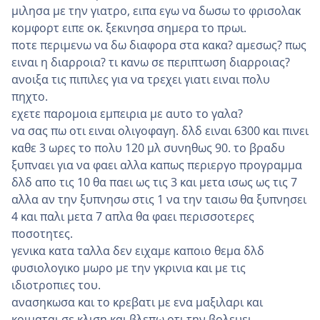
μιλησα με την γιατρο, ειπα εγω να δωσω το φρισολακ
κομφορτ ειπε οκ. ξεκινησα σημερα το πρωι.
ποτε περιμενω να δω διαφορα στα κακα? αμεσως? πως
ειναι η διαρροια? τι κανω σε περιπτωση διαρροιας?
ανοιξα τις πιπιλες για να τρεχει γιατι ειναι πολυ
πηχτο.
εχετε παρομοια εμπειρια με αυτο το γαλα?
να σας πω οτι ειναι ολιγοφαγη. δλδ ειναι 6300 και πινει
καθε 3 ωρες το πολυ 120 μλ συνηθως 90. το βραδυ
ξυπναει για να φαει αλλα καπως περιεργο προγραμμα
δλδ απο τις 10 θα παει ως τις 3 και μετα ισως ως τις 7
αλλα αν την ξυπνησω στις 1 να την ταισω θα ξυπνησει
4 και παλι μετα 7 απλα θα φαει περισσοτερες
ποσοτητες.
γενικα κατα ταλλα δεν ειχαμε καποιο θεμα δλδ
φυσιολογικο μωρο με την γκρινια και με τις
ιδιοτροπιες του.
ανασηκωσα και το κρεβατι με ενα μαξιλαρι και
κοιμαται σε κλιση και βλεπω οτι την βολευει