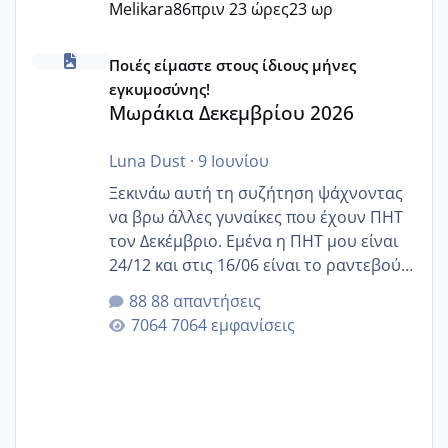
Melikara86
πριν 23 ώρες
23 ωρ
Μωράκια Δεκεμβρίου 2026
Ποιές είμαστε στους ίδιους μήνες
εγκυμοσύνης!
Μωράκια Δεκεμβρίου 2026
Luna Dust
·
9 Ιουνίου
Ξεκινάω αυτή τη συζήτηση ψάχνοντας
να βρω άλλες γυναίκες που έχουν ΠΗΤ
τον Δεκέμβριο. Εμένα η ΠΗΤ μου είναι
24/12 και στις 16/06 είναι το ραντεβού
της αυχενικής διαφάνειας. Έχω αρκετό
88 απαντήσεις
άγχος και οι μέρες δεν φαίνεται να
7064 εμφανίσεις
περνάνε με τίποτα.