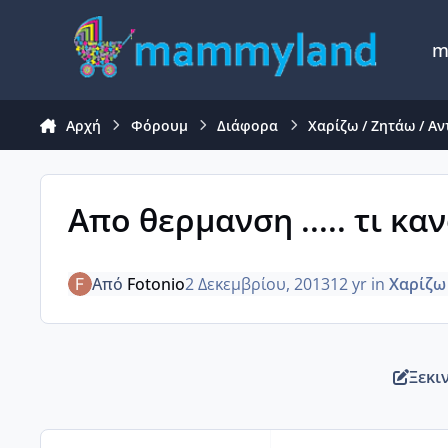
Μετάβαση σε περιεχόμενο
m
Αρχή
Φόρουμ
Διάφορα
Χαρίζω / Ζητάω / Α
Απο θερμανση ..... τι κα
Από
Fotonio
2 Δεκεμβρίου, 2013
12 yr
in
Χαρίζω
Ξεκι