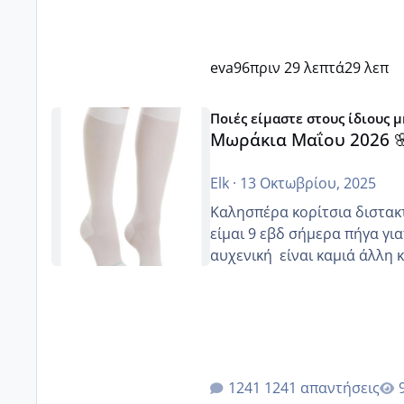
eva96
πριν 29 λεπτά
29 λεπ
Μωράκια Μαΐου 2026 🌸🌻🌹
Ποιές είμαστε στους ίδιους 
Μωράκια Μαΐου 2026 
Elk
·
13 Οκτωβρίου, 2025
Καλησπέρα κορίτσια διστακτι
είμαι 9 εβδ σήμερα πήγα για
αυχενική είναι καμιά 
1241 απαντήσεις