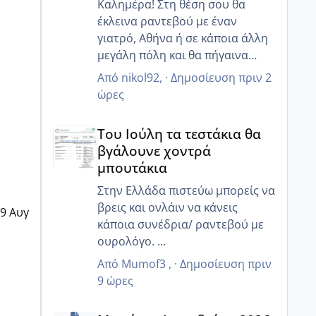
Καλημέρα! Στη θέση σου θα
έκλεινα ραντεβού με έναν
γιατρό, Αθήνα ή σε κάποια άλλη
μεγάλη πόλη και θα πήγαινα
έστω αυθημερόν!! Για δες το
Από
nikol92
, ·
Δημοσίευση
πριν 2
ώρες
Του Ιούλη τα τεστάκια θα βγάλουνε χοντρά μπουτά
Του Ιούλη τα τεστάκια θα
βγάλουνε χοντρά
μπουτάκια
Στην Ελλάδα πιστεύω μπορείς να
βρεις και ονλάιν να κάνεις
9 Αυγ
κάποια συνέδρια/ ραντεβού με
ουρολόγο.
Ευτυχώς η τεχνολογία βοηθάει
Από
Mumof3
, ·
Δημοσίευση
πριν
☺️
9 ώρες
κ εγώ που μένω Γερμανία και
Μωράκια Δεκεμβρίου 2026
χρειαζόμουν στα ελληνικά μια