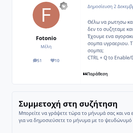
Δημοσίευση
2 Δεκεμβ
Θέλω να ρωτησω κατ
δεν το συζηταμε καν 
Έχουμε ενα αγορακι
Fotonio
σομπα υγραεριου. Τι
Μέλη
σομπα;
CTRL + Q to Enable/
51
10
posts
Reputation
Παράθεση
Συμμετοχή στη συζήτηση
Μπορείτε να γράψετε τώρα το μήνυμά σας και να 
για να δημοσιεύσετε το μήνυμα με το ψευδώνυμό 