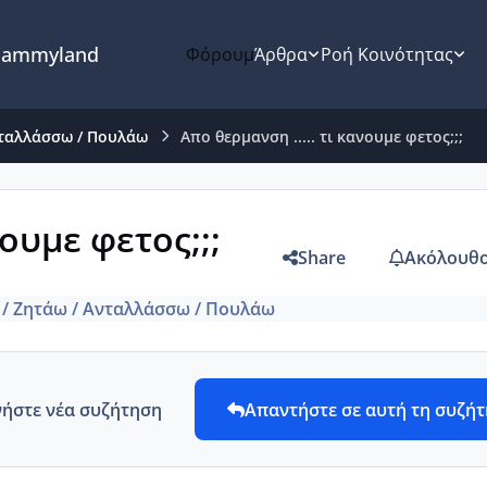
ammyland
Φόρουμ
Άρθρα
Ροή Κοινότητας
νταλλάσσω / Πουλάω
Απο θερμανση ..... τι κανουμε φετος;;;
νουμε φετος;;;
Share
Ακόλουθο
 / Ζητάω / Ανταλλάσσω / Πουλάω
νήστε νέα συζήτηση
Απαντήστε σε αυτή τη συζή