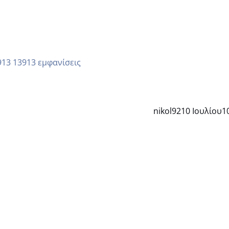
13913 εμφανίσεις
nikol92
10 Ιουλίου
1