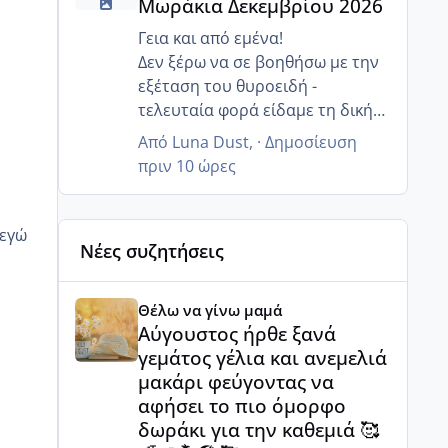
Μωράκια Δεκεμβρίου 2026
ειδικότητα μου πρότειναν
ονλάιν.
Γεια και από εμένα!
Δεν ξέρω να σε βοηθήσω με την
εξέταση του θυροειδή -
τελευταία φορά είδαμε τη δική
μου τον Μάιο και ήταν εντάξει,
Από
Luna Dust
, ·
Δημοσίευση
δεν την εχει βάλει ο
πριν 10 ώρες
γυναικολόγος μου στις μηνιαίες
αιματολογικές μου. Το
σημαντικό όμως είναι ότι το
Νέες συζητήσεις
εντοπίσατε και θα σε
καθοδηγήσει η ενδοκρινολογος
Αύγουστος ήρθε ξανά γεμάτος γέλια και ανεμελιά μ
και η γυναικολόγος.
Θέλω να γίνω μαμά
Για τα κιλά νομίζω ότι οι γιατροί
Αύγουστος ήρθε ξανά
δεν θέλουν να παίρνουμε πολύ
γεμάτος γέλια και ανεμελιά
βάρος έτσι κι αλλιώς, δεν ξέρω
μακάρι φεύγοντας να
βέβαια πώς το εννοείς το πολύ. Κ
αφήσει το πιο όμορφο
εγώ έχω φίλη που πήρε 7 κιλά, το
δωράκι για την καθεμιά 🥰
μωρό ήταν 3,5 - δεν ξέρω πώς το