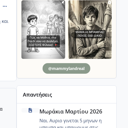
comment_925385
 και
@mammylandreal
Απαντήσεις
Μωράκια Μαρτίου 2026
ρα
Μωράκια Μαρτίου 2026
Ναι. Αυριο γινεται 5 μηνων η
μπεμπα και μπαινουμε στις