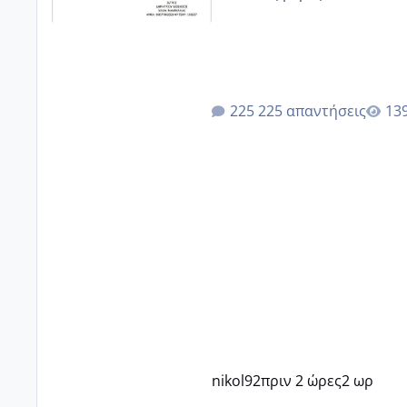
225 απαντήσεις
nikol92
πριν 2 ώρες
2 ωρ