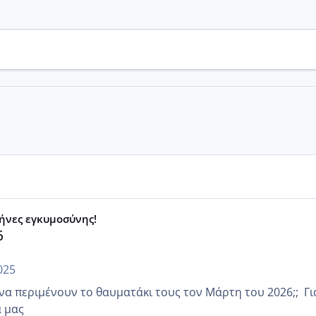
μήνες εγκυμοσύνης!
6
025
 περιμένουν το θαυματάκι τους τον Μάρτη του 2026;; Για να
α μας