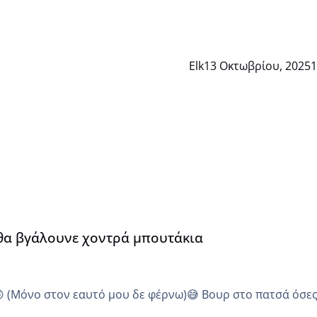
Elk
13 Οκτωβρίου, 2025
1
α
 θα βγάλουνε χοντρά μπουτάκια
😜 (Μόνο στον εαυτό μου δε φέρνω)😅 Βουρ στο πατσά όσε