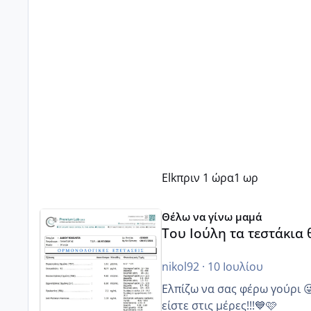
Elk
πριν 1 ώρα
1 ωρ
Του Ιούλη τα τεστάκια θα βγάλουνε χοντρά μπουτάκι
Θέλω να γίνω μαμά
Του Ιούλη τα τεστάκια
nikol92
·
10 Ιουλίου
Ελπίζω να σας φέρω γούρι 
είστε στις μέρες!!!💙🩷