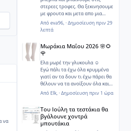
στερεες τροφες. Θα ξεκινησουμε
με φρουτα και μετα απο μια
εβδομαδα θα βαλουμε τα
Από
eva96
, ·
Δημοσίευση
πριν 29
λαχανικα και το κρεας.
λεπτά
Μωράκια Μαΐου 2026 🌸🌻🌹
Μωράκια Μαΐου 2026 🌸🌻
🌹
Ελα μωρέ την γλυκουλα ☺️
Εγώ πάλι τα έχω όλα κρυμμένα
γιατί αν τα δουν τι έχω πάρει θα
θέλουν να τα ανοίξουν όλα και
δεν θα μείνει τίποτα όρθιο 😂
Από
Elk
, ·
Δημοσίευση
πριν 1 ώρα
Ωω θα πάτε να γιορτάσεις και τα
Του Ιούλη τα τεστάκια θα βγάλουνε χοντρά μπουτά
γενέθλια σου τι ωραία μια χαρά
Του Ιούλη τα τεστάκια θα
🥰 Να τα εκατοστήσεις κορίτσι
βγάλουνε χοντρά
μου να περάσετε καλά !!!
μπουτάκια