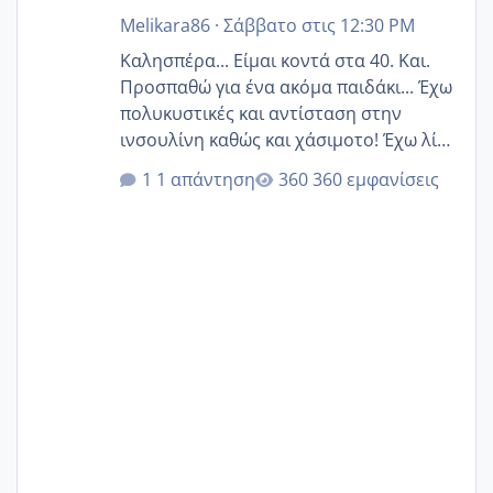
Melikara86
·
Σάββατο στις 12:30 PM
Καλησπέρα... Είμαι κοντά στα 40. Και.
Προσπαθώ για ένα ακόμα παιδάκι... Έχω
πολυκυστικές και αντίσταση στην
ινσουλίνη καθώς και χάσιμοτο! Έχω λίγα
κιλά παραπάνω και όσο κ αν προσπαθώ
1 απάντηση
360 εμφανίσεις
δεν χάνω εύκολα! Προσπαθώ για ακόμη
ένα παιδί εδώ και 1,5 χρόνο! Θέλετε να
γράψετε όσες κοπέλες είστε σε
παρόμοια φάση;; Αυτή την στιγμή έχω
δύο χαμένους κύκλους δεν έχω έρθει
περίοδο αυτό τον μήνα περίμενα 20 δεν
ήρθα απλά είδα λίγα ροζ έκανα υπέρηχο
την επομενη μέρα και το ενδομήτριό
ήταν 11,1 χιλιοστά πολύ κα