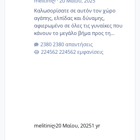
melitiniღ
·
20 Μαίου, 2025
Καλωσορίσατε σε αυτόν τον χώρο
αγάπης, ελπίδας και δύναμης,
αφιερωμένο σε όλες τις γυναίκες που
κάνουν το μεγάλο βήμα προς τη
μητρότητα μέσω εξωσωματικής το 2025.
2380 απαντήσεις
Εδώ θα μοιραστούμε αγωνίες, χαρές,
224562 εμφανίσεις
εμπειρίες και κάθε μικρή ή μεγάλη
στιγμή αυτού του ξεχωριστού ταξιδιού.
Καμία δεν είναι μόνη – όλες μαζί
μπορούμε να στηρίξουμε η μία την
άλλη, να δώσουμε κουράγιο στις
δύσκολες στιγμές και να γιορτάσουμε
τις μικρές και μεγάλες νίκες. Είτε είστε
στο στάδιο της προετοιμασίας, είτε
ετοιμάζεστε
melitiniღ
20 Μαίου, 2025
1 yr