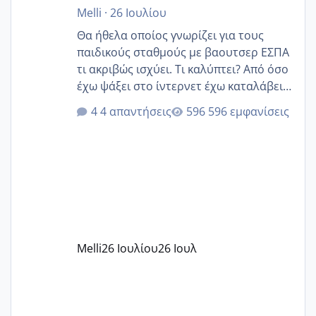
Melli
·
26 Ιουλίου
Θα ήθελα οποίος γνωρίζει για τους
παιδικούς σταθμούς με βαουτσερ ΕΣΠΑ
τι ακριβώς ισχύει. Τι καλύπτει? Από όσο
έχω ψάξει στο ίντερνετ έχω καταλάβει
ότι το βαουτσερ καλύπτει όλα τα
4 απαντήσεις
596 εμφανίσεις
δίδακτρα και τα τροφεια του ιδιωτικού
παιδικού σταθμού για όποιον το έχει
πάρει. Οι παιδικοί σταθμοί έχουν
υπογράψει σύμβαση με την ΕΕΤΑΑ ότι
δέχονται παιδιά με βαουτσερ και ότι
αυτό τα καλύπτει όλα εκτός από έξτρα
όπως σχολικό λεωφορείο κτλ. Είναι
παράνομο να χρεώνουν κάτι επιπλέον.
Melli
26 Ιουλίου
26 Ιουλ
Εγώ πήγα σε έναν ιδιωτικό παιδικό στ