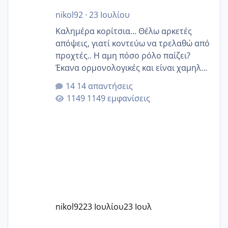
nikol92
·
23 Ιουλίου
Καλημέρα κορίτσια... Θέλω αρκετές
απόψεις, γιατί κοντεύω να τρελαθώ από
προχτές.. Η αμη πόσο ρόλο παίζει?
Έκανα ορμονολογικές και είναι χαμηλή
για την ηλικία μου.. Είχα ήδη μια
14 απαντήσεις
εγκυμοσύνη, που έπρεπε να τερματιστεί
1149 εμφανίσεις
στην 27η εβδομάδα και προσπαθώ 7
μήνες ήδη και αρχίζω να αγχώνομαι με
το 1,18... Είμαι 33.. Κάποια που να έμεινε
με χαμηλή άμη???
nikol92
23 Ιουλίου
23 Ιουλ