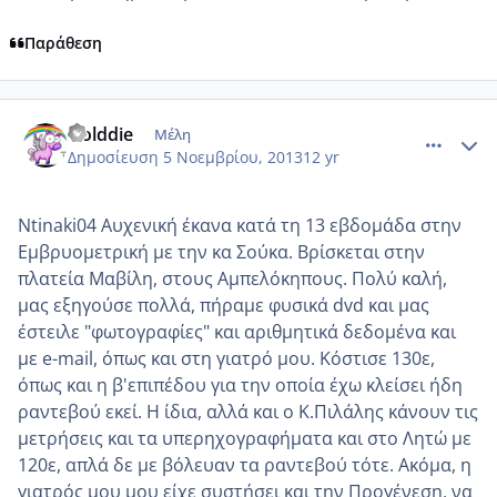
Παράθεση
comment_923910
Author stats
Golddie
Μέλη
Δημοσίευση
5 Νοεμβρίου, 2013
12 yr
Ntinaki04 Αυχενική έκανα κατά τη 13 εβδομάδα στην
Εμβρυομετρική με την κα Σούκα. Βρίσκεται στην
πλατεία Μαβίλη, στους Αμπελόκηπους. Πολύ καλή,
μας εξηγούσε πολλά, πήραμε φυσικά dvd και μας
έστειλε "φωτογραφίες" και αριθμητικά δεδομένα και
με e-mail, όπως και στη γιατρό μου. Κόστισε 130ε,
όπως και η β'επιπέδου για την οποία έχω κλείσει ήδη
ραντεβού εκεί. Η ίδια, αλλά και ο Κ.Πιλάλης κάνουν τις
μετρήσεις και τα υπερηχογραφήματα και στο Λητώ με
120ε, απλά δε με βόλευαν τα ραντεβού τότε. Ακόμα, η
γιατρός μου μου είχε συστήσει και την Προγένεση, να