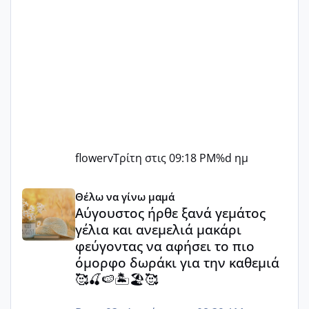
flowerv
Τρίτη στις 09:18 PM
%d ημ
Αύγουστος ήρθε ξανά γεμάτος γέλια και ανεμελιά μακάρι 
Θέλω να γίνω μαμά
Αύγουστος ήρθε ξανά γεμάτος
γέλια και ανεμελιά μακάρι
φεύγοντας να αφήσει το πιο
όμορφο δωράκι για την καθεμιά
🥰🍒🍉🏝️🏖️🥰