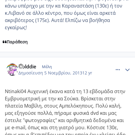
κάνω υπέρηχο με την κα Καραναστάση (130ε) ή τον
κ.Λιβανό σε άλλο κέντρο, που όμως είναι αρκετά
ακριβότερος (175ε). Αυτά! Ελπίζω να βοήθησα
εγκαίρως!
Παράθεση
comment_923911
Author stats
Golddie
Μέλη
Δημοσίευση
5 Νοεμβρίου, 2013
12 yr
Ntinaki04 Αυχενική έκανα κατά τη 13 εβδομάδα στην
Εμβρυομετρική με την κα Σούκα. Βρίσκεται στην
πλατεία Μαβίλη, στους Αμπελόκηπους. Πολύ καλή,
μας εξηγούσε πολλά, πήραμε φυσικά dvd και μας
έστειλε "φωτογραφίες" και αριθμητικά δεδομένα και
με e-mail, όπως και στη γιατρό μου. Κόστισε 130ε,
όπως και η β'επιπέδου για την οποία έχω κλείσει ήδη