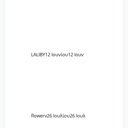
το θέμα δεν μου άρεσε καθο΄λου) και
στο γένεσις με τον πάντο
LALIBY
12 Ιουνίου
12 Ιουν
flowerv
26 Ιουλίου
26 Ιουλ
Έχω μπερδευτεί