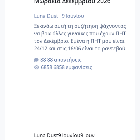
Μωράκια Δεκεμβρίου 2026
Luna Dust
·
9 Ιουνίου
Ξεκινάω αυτή τη συζήτηση ψάχνοντας
να βρω άλλες γυναίκες που έχουν ΠΗΤ
τον Δεκέμβριο. Εμένα η ΠΗΤ μου είναι
24/12 και στις 16/06 είναι το ραντεβού
της αυχενικής διαφάνειας. Έχω αρκετό
88 απαντήσεις
άγχος και οι μέρες δεν φαίνεται να
6858 εμφανίσεις
περνάνε με τίποτα.
Luna Dust
9 Ιουνίου
9 Ιουν