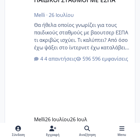
Melli
·
26 Ιουλίου
Θα ήθελα οποίος γνωρίζει για τους
παιδικούς σταθμούς με βαουτσερ ΕΣΠΑ
τι ακριβώς ισχύει. Τι καλύπτει? Από όσο
έχω ψάξει στο ίντερνετ έχω καταλάβει
ότι το βαουτσερ καλύπτει όλα τα
4 απαντήσεις
596 εμφανίσεις
δίδακτρα και τα τροφεια του ιδιωτικού
παιδικού σταθμού για όποιον το έχει
πάρει. Οι παιδικοί σταθμοί έχουν
υπογράψει σύμβαση με την ΕΕΤΑΑ ότι
δέχονται παιδιά με βαουτσερ και ότι
αυτό τα καλύπτει όλα εκτός από έξτρα
όπως σχολικό λεωφορείο κτλ. Είναι
παράνομο να χρεώνουν κάτι επιπλέον.
Melli
26 Ιουλίου
26 Ιουλ
Εγώ πήγα σε έναν ιδιωτικό παιδικό στ
Σύνδεση
Εγγραφή
Αναζήτηση
Menu