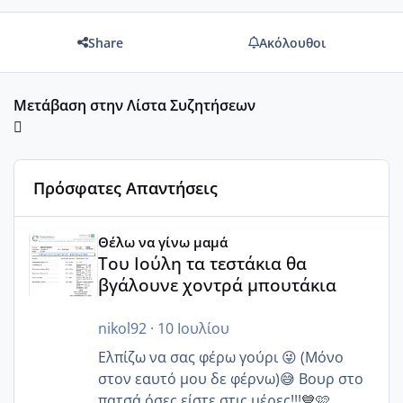
Share
Ακόλουθοι
Μετάβαση στην Λίστα Συζητήσεων
Πρόσφατες Απαντήσεις
Του Ιούλη τα τεστάκια θα βγάλουνε χοντρά μπουτάκια
Θέλω να γίνω μαμά
Του Ιούλη τα τεστάκια θα
βγάλουνε χοντρά μπουτάκια
nikol92
·
10 Ιουλίου
Ελπίζω να σας φέρω γούρι 😜 (Μόνο
στον εαυτό μου δε φέρνω)😅 Βουρ στο
πατσά όσες είστε στις μέρες!!!💙🩷