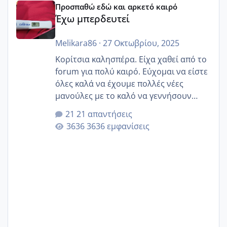
Προσπαθώ εδώ και αρκετό καιρό
Έχω μπερδευτεί
Melikara86
·
27 Οκτωβρίου, 2025
Κορίτσια καλησπέρα. Είχα χαθεί από το
forum για πολύ καιρό. Εύχομαι να είστε
όλες καλά να έχουμε πολλές νέες
μανούλες με το καλό να γεννήσουν
αυτές που ήδη περιμένουν. Να πάρουν
21 απαντήσεις
γερα μωράκια στην αγκαλίτσα τους
3636 εμφανίσεις
🙏🏼🙏🏼 Ας πάμε λοιπόν στο θέμα μου.
Τελευταία περίοδο 25 σεπτεμβρίου
Εδώ και τέσσερις πέντε μέρες νιώθω
αρρωστη δεν έχω κουράγιο για τίποτα
πονάει πολύ το στήθος μου και τα δύο
και βάζω θερμόμετρο και έχω συνεχώς
37 με 37, 3 Έτσι λοιπόν είπα να κάνω
ένα τεστ την παρασ