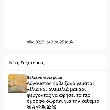
nikol92
25 Ιουλίου
25 Ιουλ
Νέες Συζητήσεις
Αύγουστος ήρθε ξανά γεμάτος γέλια και ανεμελιά μακάρι 
Θέλω να γίνω μαμά
Αύγουστος ήρθε ξανά γεμάτος
γέλια και ανεμελιά μακάρι
φεύγοντας να αφήσει το πιο
όμορφο δωράκι για την καθεμιά
🥰🍒🍉🏝️🏖️🥰