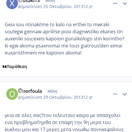
xrusaki13
Μέλη
Δημοσίευση
25 Οκτωβρίου, 2013
12 yr
Geia sou ntinaki!me to kalo na erthei to mwraki
sou!egw gennaw aprili!se poio diagnwstiko ekanes tin
auxeniki sou;exeis kapoion gunaikologo stin korintho?
ki egw akoma psaxnomai me tous giatrous!den eimai
euxaristhmeni me kapoion akoma!
Παράθεση
comment_923622
Author stats
omorfoula
Μέλη
Δημοσίευση
29 Οκτωβρίου, 2013
12 yr
γεια σε ολες σας!!τον τελευταιο καιρο με απασχολει
ενα προβλημα!!ηρθα σε επαφη την 9η μερα του
κυκλου μου και 17 μερες μετα νοιω8ω πονοκεφαλους