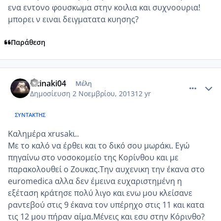
ενα εντονο φουσκωμα στην κοιλια και συχνοουρια!
μπορει ν ειναι δειγματατα κυησης?
Παράθεση
comment_923777
Author stats
Ntinaki04
Μέλη
Δημοσίευση
2 Νοεμβρίου, 2013
12 yr
ΣΥΝΤΆΚΤΗΣ
Καλημέρα xrusakι..
Με το καλό να έρθει και το δικό σου μωράκι. Εγώ
πηγαίνω στο νοσοκομείο της Κορίνθου και με
παρακολουθεί ο Ζουκας.Την αυχενικη την έκανα στο
euromedica αλλα δεν έμεινα ευχαριστημένη η
εξέταση κράτησε πολύ λιγο και ενω μου κλείσανε
ραντεβού στις 9 έκανα τον υπέρηχο στις 11 και κατα
τις 12 μου πήραν αίμα.Μένεις και εσυ στην Κόρινθο?