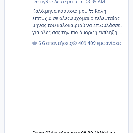
Demy93
·
Δευτέρα στις 08:39 AM
Καλό.μηνα κορίτσια μου 🥰 Καλή
επιτυχία σε όλες,εύχομαι ο τελευταίος
μήνας του καλοκαιριού να επιφυλάσσει
για όλες σας την πιο όμορφη έκπληξη 🧿
@Elk @Melikara86 @Παρασκευαιδου
6 απαντήσεις
409 εμφανίσεις
@Zenia z @melitiniღ @Christi.D.
@flowerv @Riaa @Ngsofia
Demy93
Δευτέρα στις 08:39 AM
%d ημ