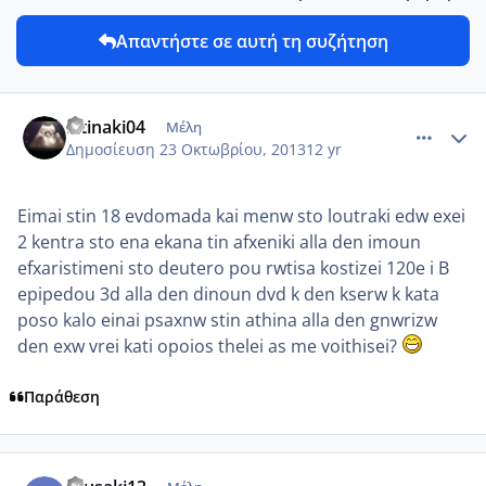
Απαντήστε σε αυτή τη συζήτηση
comment_923400
Author stats
Ntinaki04
Μέλη
Δημοσίευση
23 Οκτωβρίου, 2013
12 yr
Eimai stin 18 evdomada kai menw sto loutraki edw exei
2 kentra sto ena ekana tin afxeniki alla den imoun
efxaristimeni sto deutero pou rwtisa kostizei 120e i B
epipedou 3d alla den dinoun dvd k den kserw k kata
poso kalo einai psaxnw stin athina alla den gnwrizw
den exw vrei kati opoios thelei as me voithisei?
Παράθεση
comment_923485
Author stats