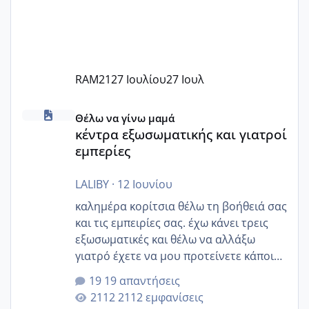
RAM21
27 Ιουλίου
27 Ιουλ
κέντρα εξωσωματικής και γιατροί εμπερίες
Θέλω να γίνω μαμά
κέντρα εξωσωματικής και γιατροί
εμπερίες
LALIBY
·
12 Ιουνίου
καλημέρα κορίτσια θέλω τη βοήθειά σας
και τις εμπειρίες σας. έχω κάνει τρεις
εξωσωματικές και θέλω να αλλάξω
γιατρό έχετε να μου προτείνετε κάποιον
που μείνατε ευχαριστημένες και είχατε
19 απαντήσεις
επιιτυχία? έκανα στο υγεία με τον
2112 εμφανίσεις
ζερβομανωλάκη (δεν το εψαξε καθόλου