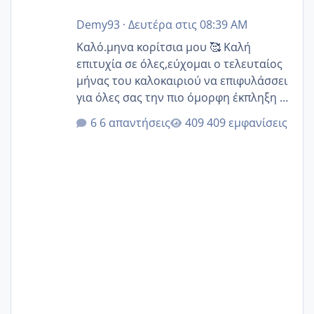
Demy93
·
Δευτέρα στις 08:39 AM
Καλό.μηνα κορίτσια μου 🥰 Καλή
επιτυχία σε όλες,εύχομαι ο τελευταίος
μήνας του καλοκαιριού να επιφυλάσσει
για όλες σας την πιο όμορφη έκπληξη 🧿
@Elk @Melikara86 @Παρασκευαιδου
6 απαντήσεις
409 εμφανίσεις
@Zenia z @melitiniღ @Christi.D.
@flowerv @Riaa @Ngsofia