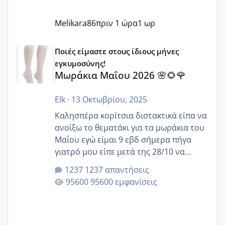
Melikara86
πριν 1 ώρα
1 ωρ
Μωράκια Μαΐου 2026 🌸🌻🌹
Ποιές είμαστε στους ίδιους μήνες
εγκυμοσύνης!
Μωράκια Μαΐου 2026 🌸🌻🌹
Elk
·
13 Οκτωβρίου, 2025
Καλησπέρα κορίτσια διστακτικά είπα να
ανοίξω το θεματάκι για τα μωράκια του
Μαΐου εγώ είμαι 9 εβδ σήμερα πήγα
γιατρό μου είπε μετά της 28/10 να
κλείσω ραντεβού για την αυχενική είναι
1237 απαντήσεις
καμιά άλλη κοπέλα να γεννάει Μάιο ;;
95600 εμφανίσεις