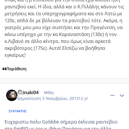
ραντεβού εκεί. Η ίδια, αλλά και ο Κ.Πιλάλης κάνουν τις
μετρήσεις και τα υπερηχογραφήματα και στο Λητώ με
120ε, απλά δε με βόλευαν τα ραντεβού τότε. Ακόμα, η
γιατρός μου μου είχε συστήσει και την Προγένεση, να
κάνω υπέρηχο με την κα Καραναστάση (130ε) ή τον
κ.Λιβανό σε άλλο κέντρο, που όμως είναι αρκετά
ακριβότερος (175ε). Αυτά! Ελπίζω να βοήθησα
εγκαίρως!
Παράθεση
comment_923912
Author stats
Ntinaki04
Μέλη
Δημοσίευση
5 Νοεμβρίου, 2013
12 yr
ΣΥΝΤΆΚΤΗΣ
Ευχαριστω πολυ Golddie σήμερα έκλεισα ραντεβού
στο EmBIO με τον κ. Θάνο Παράσχο για την άλλη