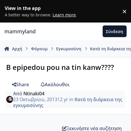
Μετάβαση σε περιεχόμενο
View in the app
×
D
A better way to browse.
Learn more
.
mammyland
Σύνδεση
Αρχή
Φόρουμ
Εγκυμοσύνη
Κατά τη διάρκεια τ
B epipedou pou na tin kanw????
Share
Ακόλουθοι
Από
Ntinaki04
23 Οκτωβρίου, 2013
12 yr
in
Κατά τη διάρκεια της
εγκυμοσύνης
Ξεκινήστε νέα συζήτηση