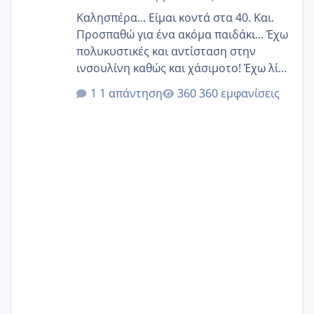
Καλησπέρα... Είμαι κοντά στα 40. Και.
Προσπαθώ για ένα ακόμα παιδάκι... Έχω
πολυκυστικές και αντίσταση στην
ινσουλίνη καθώς και χάσιμοτο! Έχω λίγα
κιλά παραπάνω και όσο κ αν προσπαθώ
1 απάντηση
360 εμφανίσεις
δεν χάνω εύκολα! Προσπαθώ για ακόμη
ένα παιδί εδώ και 1,5 χρόνο! Θέλετε να
γράψετε όσες κοπέλες είστε σε
παρόμοια φάση;; Αυτή την στιγμή έχω
δύο χαμένους κύκλους δεν έχω έρθει
περίοδο αυτό τον μήνα περίμενα 20 δεν
ήρθα απλά είδα λίγα ροζ έκανα υπέρηχο
την επομενη μέρα και το ενδομήτριό
ήταν 11,1 χιλιοστά πολύ κα