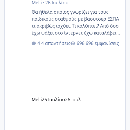
Melli
·
26 Ιουλίου
Θα ήθελα οποίος γνωρίζει για τους
παιδικούς σταθμούς με βαουτσερ ΕΣΠΑ
τι ακριβώς ισχύει. Τι καλύπτει? Από όσο
έχω ψάξει στο ίντερνετ έχω καταλάβει
ότι το βαουτσερ καλύπτει όλα τα
4 απαντήσεις
696 εμφανίσεις
δίδακτρα και τα τροφεια του ιδιωτικού
παιδικού σταθμού για όποιον το έχει
πάρει. Οι παιδικοί σταθμοί έχουν
υπογράψει σύμβαση με την ΕΕΤΑΑ ότι
δέχονται παιδιά με βαουτσερ και ότι
αυτό τα καλύπτει όλα εκτός από έξτρα
όπως σχολικό λεωφορείο κτλ. Είναι
παράνομο να χρεώνουν κάτι επιπλέον.
Melli
26 Ιουλίου
26 Ιουλ
Εγώ πήγα σε έναν ιδιωτικό παιδικό στ