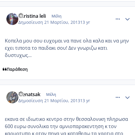
comment_909099
Author stats
christina leli
Μέλη
Δημοσίευση
21 Μαρτίου, 2013
13 yr
Κοπελα μου σου ευχομαι να πανε ολα καλα και να μην
εχει τιποτα το παιδακι σου! Δεν γνωριζω κατι
δυστυχως...
Παράθεση
comment_909135
Author stats
elenatsak
Μέλη
Δημοσίευση
21 Μαρτίου, 2013
13 yr
εκανα σε ιδιωτικο κεντρο στην θεσσαλονικη πληρωσα
600 ευρω συνολικα την αμνιοπαρακεντηση κ τον
καρυοτυπο κ οταν πηγα να καταθεσω τα χαρτια στο