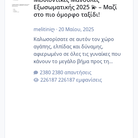
Εξωσωματικής 2025 💫 – Μαζί
στο πιο όμορφο ταξίδι!
melitiniღ
·
20 Μαίου, 2025
Καλωσορίσατε σε αυτόν τον χώρο
αγάπης, ελπίδας και δύναμης,
αφιερωμένο σε όλες τις γυναίκες που
κάνουν το μεγάλο βήμα προς τη
μητρότητα μέσω εξωσωματικής το 2025.
2380 απαντήσεις
Εδώ θα μοιραστούμε αγωνίες, χαρές,
226187 εμφανίσεις
εμπειρίες και κάθε μικρή ή μεγάλη
στιγμή αυτού του ξεχωριστού ταξιδιού.
Καμία δεν είναι μόνη – όλες μαζί
μπορούμε να στηρίξουμε η μία την
άλλη, να δώσουμε κουράγιο στις
δύσκολες στιγμές και να γιορτάσουμε
τις μικρές και μεγάλες νίκες. Είτε είστε
στο στάδιο της προετοιμασίας, είτε