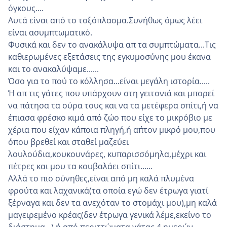
όγκους....
Αυτά είναι από το τοξόπλασμα.Συνήθως όμως λέει
είναι ασυμπτωματικό.
Φυσικά και δεν το ανακάλυψα απ τα συμπτώματα...Τις
καθιερωμένες εξετάσεις της εγκυμοσύνης μου έκανα
και το ανακαλύψαμε......
Όσο για το πού το κόλλησα...είναι μεγάλη ιστορία.....
Ή απ τις γάτες που υπάρχουν στη γειτονιά και μπορεί
να πάτησα τα ούρα τους και να τα μετέφερα σπίτι,ή να
έπιασα φρέσκο κιμά από ζώο που είχε το μικρόβιο με
χέρια που είχαν κάποια πληγή,ή απ΄τον μικρό μου,που
όπου βρεθεί και σταθεί μαζεύει
λουλούδια,κουκουνάρες, κυπαρισσόμηλα,μέχρι και
πέτρες και μου τα κουβαλάει σπίτι......
Αλλά το πιο σύνηθες,είναι από μη καλά πλυμένα
φρούτα και λαχανικά(τα οποία εγώ δεν έτρωγα γιατί
ξέρναγα και δεν τα ανεχόταν το στομάχι μου),μη καλά
μαγειρεμένο κρέας(δεν έτρωγα γενικά λέμε,εκείνο το
διάστημα...),ή από περιττώματα γάτας 4 ημερών.