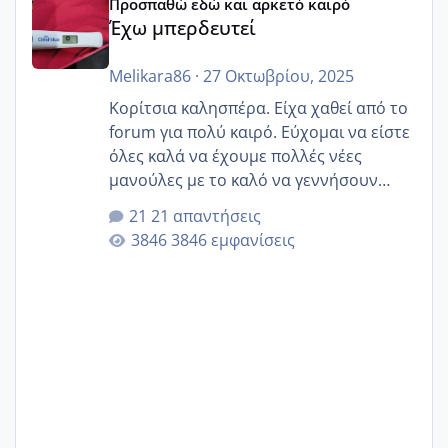
Προσπαθώ εδώ και αρκετό καιρό
Έχω μπερδευτεί
Melikara86
·
27 Οκτωβρίου, 2025
Κορίτσια καλησπέρα. Είχα χαθεί από το
forum για πολύ καιρό. Εύχομαι να είστε
όλες καλά να έχουμε πολλές νέες
μανούλες με το καλό να γεννήσουν
αυτές που ήδη περιμένουν. Να πάρουν
21 απαντήσεις
γερα μωράκια στην αγκαλίτσα τους
3846 εμφανίσεις
🙏🏼🙏🏼 Ας πάμε λοιπόν στο θέμα μου.
Τελευταία περίοδο 25 σεπτεμβρίου
Εδώ και τέσσερις πέντε μέρες νιώθω
αρρωστη δεν έχω κουράγιο για τίποτα
πονάει πολύ το στήθος μου και τα δύο
και βάζω θερμόμετρο και έχω συνεχώς
37 με 37, 3 Έτσι λοιπόν είπα να κάνω
ένα τεστ την παρασ