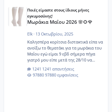
Μωράκια Μαΐου 2026 🌸🌻🌹
Ποιές είμαστε στους ίδιους μήνες
εγκυμοσύνης!
Μωράκια Μαΐου 2026 🌸🌻🌹
Elk
·
13 Οκτωβρίου, 2025
Καλησπέρα κορίτσια διστακτικά είπα να
ανοίξω το θεματάκι για τα μωράκια του
Μαΐου εγώ είμαι 9 εβδ σήμερα πήγα
γιατρό μου είπε μετά της 28/10 να
κλείσω ραντεβού για την αυχενική είναι
1241 απαντήσεις
καμιά άλλη κοπέλα να γεννάει Μάιο ;;
97880 εμφανίσεις