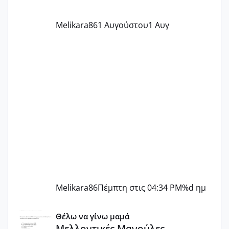
ήταν 11,1 χιλιοστά πολύ κα
Melikara86
1 Αυγούστου
1 Αυγ
Melikara86
Πέμπτη στις 04:34 PM
%d ημ
Μελλοντικές Μανούλες Εξωσωματικής 2025 💫 – Μαζί στο
Θέλω να γίνω μαμά
Μελλοντικές Μανούλες