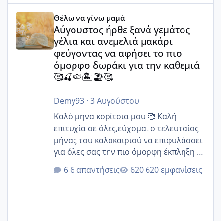
Αύγουστος ήρθε ξανά γεμάτος γέλια και ανεμελιά μακάρι 
Θέλω να γίνω μαμά
Αύγουστος ήρθε ξανά γεμάτος
γέλια και ανεμελιά μακάρι
φεύγοντας να αφήσει το πιο
όμορφο δωράκι για την καθεμιά
🥰🍒🍉🏝️🏖️🥰
Demy93
·
3 Αυγούστου
Καλό.μηνα κορίτσια μου 🥰 Καλή
επιτυχία σε όλες,εύχομαι ο τελευταίος
μήνας του καλοκαιριού να επιφυλάσσει
για όλες σας την πιο όμορφη έκπληξη 🧿
@Elk @Melikara86 @Παρασκευαιδου
6 απαντήσεις
620 εμφανίσεις
@Zenia z @melitiniღ @Christi.D.
@flowerv @Riaa @Ngsofia