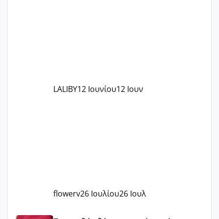
το θέμα δεν μου άρεσε καθο΄λου) και
στο γένεσις με τον πάντο
LALIBY
12 Ιουνίου
12 Ιουν
flowerv
26 Ιουλίου
26 Ιουλ
Έχω μπερδευτεί