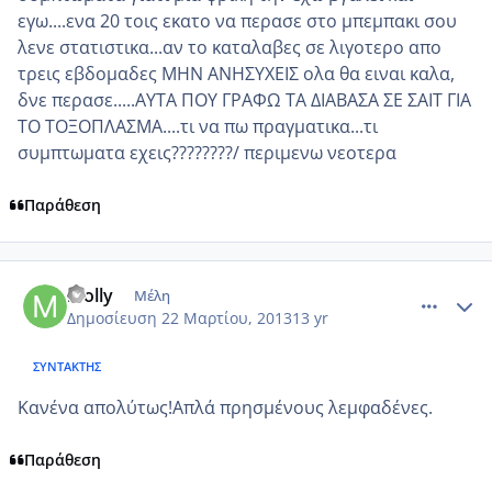
εγω....ενα 20 τοις εκατο να περασε στο μπεμπακι σου
λενε στατιστικα...αν το καταλαβες σε λιγοτερο απο
τρεις εβδομαδες ΜΗΝ ΑΝΗΣΥΧΕΙΣ ολα θα ειναι καλα,
δνε περασε.....ΑΥΤΑ ΠΟΥ ΓΡΑΦΩ ΤΑ ΔΙΑΒΑΣΑ ΣΕ ΣΑΙΤ ΓΙΑ
ΤΟ ΤΟΞΟΠΛΑΣΜΑ....τι να πω πραγματικα...τι
συμπτωματα εχεις????????/ περιμενω νεοτερα
Παράθεση
comment_909233
Author stats
molly
Μέλη
Δημοσίευση
22 Μαρτίου, 2013
13 yr
ΣΥΝΤΆΚΤΗΣ
Κανένα απολύτως!Απλά πρησμένους λεμφαδένες.
Παράθεση