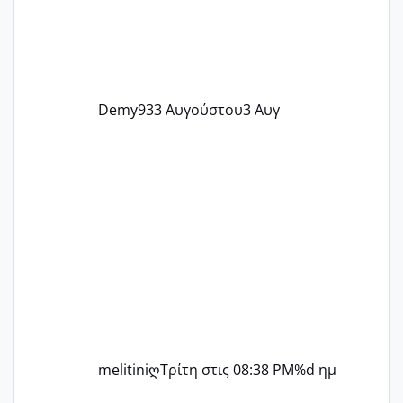
Demy93
3 Αυγούστου
3 Αυγ
melitiniღ
Τρίτη στις 08:38 PM
%d ημ