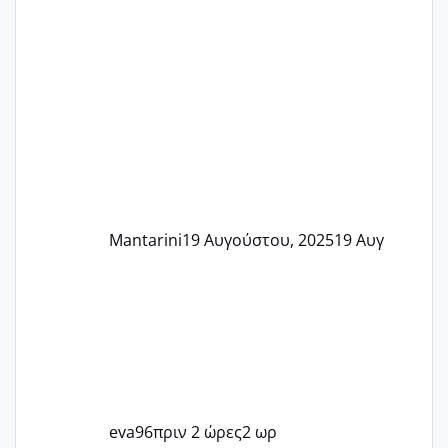
Mantarini
19 Αυγούστου, 2025
19 Αυγ
eva96
πριν 2 ώρες
2 ωρ