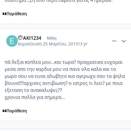
Παράθεση
comment_909422
Author stats
EYAKI1234
Μέλη
Δημοσίευση
25 Μαρτίου, 2013
13 yr
πά δεξια κοπλεα μου...και τωρα? πραγματικα ευχομαι
μεσα απο την καρδια μου να πανε ολα καλα και το
μωρο σου να ειναι αλωβητο κια αγερωχο σαν τα ψηλα
βουνα!!!!αρχισες αντιβιωση? ο ιατρος τι λεει? με ποια
εξεταση το ανακαλυψες??
χρονια πολλα για σημερα...
Παράθεση