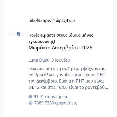
nikol92
πριν 4 ώρες
4 ωρ
Μωράκια Δεκεμβρίου 2026
Ποιές είμαστε στους ίδιους μήνες
εγκυμοσύνης!
Μωράκια Δεκεμβρίου 2026
Luna Dust
·
9 Ιουνίου
Ξεκινάω αυτή τη συζήτηση ψάχνοντας
να βρω άλλες γυναίκες που έχουν ΠΗΤ
τον Δεκέμβριο. Εμένα η ΠΗΤ μου είναι
24/12 και στις 16/06 είναι το ραντεβού
της αυχενικής διαφάνειας. Έχω αρκετό
91 απαντήσεις
άγχος και οι μέρες δεν φαίνεται να
7389 εμφανίσεις
περνάνε με τίποτα.