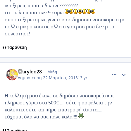
ικα ξερεις ποσα μ δινανε?????????
το τρελο ποσο των 9 ευρω
απο οτι ξερω ομως γινετε κ σε δημοσιο νοσοκομειο με
πολλυ μικρο κοστος αλλα ο γιατροσ μου δεν μ το
συνεστησε!
Παράθεση
comment_909203
Author stats
maryloo28
Μέλη
Δημοσίευση
22 Μαρτίου, 2013
13 yr
Η κολλητή μου έκανε σε δημόσιο νοσοκομείο και
πλήρωσε γύρω στα 500€ .... ούτε η ασφάλεια την
καλύπτει ούτε και πήρε επιστροφή τίποτα....
εύχομαι όλα να σας πάνε καλά!!!!
Παράθεση