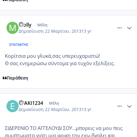
comment_909222
Author stats
molly
Μέλη
Δημοσίευση
22 Μαρτίου, 2013
13 yr
ΣΥΝΤΆΚΤΗΣ
Κορίτσια μου γλυκά,σας υπερευχαριστώ!
Θ σας ενημερώσω σύντομα για τυχόν εξελίξεις.
Παράθεση
comment_909224
Author stats
EYAKI1234
Μέλη
Δημοσίευση
22 Μαρτίου, 2013
13 yr
ΣΙΔΕΡΕΝΙΟ ΤΟ ΑΓΓΕΛΟΥΔΙ ΣΟΥ...μπορεις να μου πεις
συμπτωματα γιατι μια φρικη την εχω βγαλει και