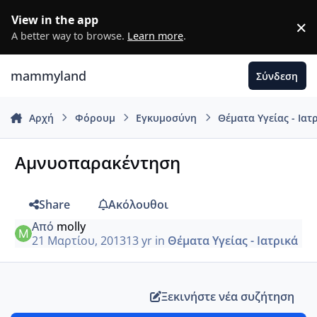
Μετάβαση σε περιεχόμενο
View in the app
×
D
A better way to browse.
Learn more
.
mammyland
Σύνδεση
Αρχή
Φόρουμ
Εγκυμοσύνη
Θέματα Υγείας - Ιατ
Αμνυοπαρακέντηση
Share
Ακόλουθοι
Από
molly
21 Μαρτίου, 2013
13 yr
in
Θέματα Υγείας - Ιατρικά
Ξεκινήστε νέα συζήτηση