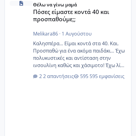
Θέλω να γίνω μαμά
Πόσες είμαστε κοντά 40 και
προσπαθούμε;;
Melikara86
·
1 Αυγούστου
Καλησπέρα... Είμαι κοντά στα 40. Και.
Προσπαθώ για ένα ακόμα παιδάκι... Έχω
πολυκυστικές και αντίσταση στην
ινσουλίνη καθώς και χάσιμοτο! Έχω λίγα
κιλά παραπάνω και όσο κ αν προσπαθώ
2 απαντήσεις
595 εμφανίσεις
δεν χάνω εύκολα! Προσπαθώ για ακόμη
ένα παιδί εδώ και 1,5 χρόνο! Θέλετε να
γράψετε όσες κοπέλες είστε σε
παρόμοια φάση;; Αυτή την στιγμή έχω
δύο χαμένους κύκλους δεν έχω έρθει
περίοδο αυτό τον μήνα περίμενα 20 δεν
ήρθα απλά είδα λίγα ροζ έκανα υπέρηχο
την επομενη μέρα και το ενδομήτριό