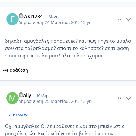
comment_909391
Author stats
EYAKI1234
Μέλη
Δημοσίευση
24 Μαρτίου, 2013
13 yr
δηλαδη αμυγδαλες πρησμενες? και πως πηγε το μυαλο
σου στο τοξοπλασμα? απο τι το κολησσες? σε τι φαση
εισαι τωρα κοπελα μου? ολα καλα ευχομαι
Παράθεση
comment_909418
Author stats
molly
Μέλη
Δημοσίευση
25 Μαρτίου, 2013
13 yr
ΣΥΝΤΆΚΤΗΣ
Όχι αμυγδαλές.Οι λεμφαδένες είναι στο μπικίνι,στις
μασχάλες κλπ.Εκεί εγώ έχω κάτι βολαράκια,σαν