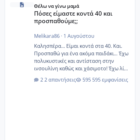
Πόσες είμαστε κοντά 40 και προσπαθούμε;;
Θέλω να γίνω μαμά
Πόσες είμαστε κοντά 40 και
προσπαθούμε;;
Melikara86
·
1 Αυγούστου
Καλησπέρα... Είμαι κοντά στα 40. Και.
Προσπαθώ για ένα ακόμα παιδάκι... Έχω
πολυκυστικές και αντίσταση στην
ινσουλίνη καθώς και χάσιμοτο! Έχω λίγα
κιλά παραπάνω και όσο κ αν προσπαθώ
2 απαντήσεις
595 εμφανίσεις
δεν χάνω εύκολα! Προσπαθώ για ακόμη
ένα παιδί εδώ και 1,5 χρόνο! Θέλετε να
γράψετε όσες κοπέλες είστε σε
παρόμοια φάση;; Αυτή την στιγμή έχω
δύο χαμένους κύκλους δεν έχω έρθει
περίοδο αυτό τον μήνα περίμενα 20 δεν
ήρθα απλά είδα λίγα ροζ έκανα υπέρηχο
την επομενη μέρα και το ενδομήτριό