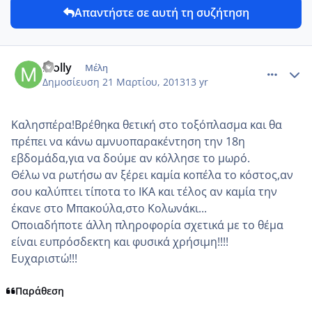
Απαντήστε σε αυτή τη συζήτηση
comment_909093
Author stats
molly
Μέλη
Δημοσίευση
21 Μαρτίου, 2013
13 yr
Καλησπέρα!Βρέθηκα θετική στο τοξόπλασμα και θα
πρέπει να κάνω αμνυοπαρακέντηση την 18η
εβδομάδα,για να δούμε αν κόλλησε το μωρό.
Θέλω να ρωτήσω αν ξέρει καμία κοπέλα το κόστος,αν
σου καλύπτει τίποτα το ΙΚΑ και τέλος αν καμία την
έκανε στο Μπακούλα,στο Κολωνάκι...
Οποιαδήποτε άλλη πληροφορία σχετικά με το θέμα
είναι ευπρόσδεκτη και φυσικά χρήσιμη!!!!
Ευχαριστώ!!!
Παράθεση