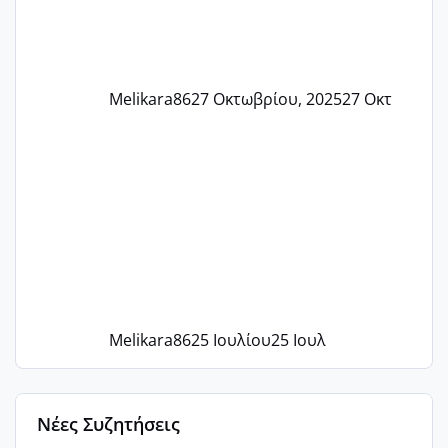
Melikara86
27 Οκτωβρίου, 2025
27 Οκτ
Melikara86
25 Ιουλίου
25 Ιουλ
Νέες Συζητήσεις