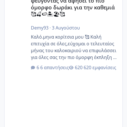
φεύγοντας να αφήσει το πιο
όμορφο δωράκι για την καθεμιά
🥰🍒🍉🏝️🏖️🥰
Demy93
·
3 Αυγούστου
Καλό.μηνα κορίτσια μου 🥰 Καλή
επιτυχία σε όλες,εύχομαι ο τελευταίος
μήνας του καλοκαιριού να επιφυλάσσει
για όλες σας την πιο όμορφη έκπληξη 🧿
@Elk @Melikara86 @Παρασκευαιδου
6 απαντήσεις
620 εμφανίσεις
@Zenia z @melitiniღ @Christi.D.
@flowerv @Riaa @Ngsofia