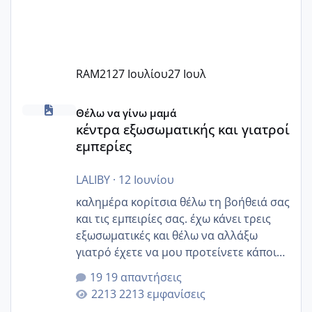
RAM21
27 Ιουλίου
27 Ιουλ
κέντρα εξωσωματικής και γιατροί εμπερίες
Θέλω να γίνω μαμά
κέντρα εξωσωματικής και γιατροί
εμπερίες
LALIBY
·
12 Ιουνίου
καλημέρα κορίτσια θέλω τη βοήθειά σας
και τις εμπειρίες σας. έχω κάνει τρεις
εξωσωματικές και θέλω να αλλάξω
γιατρό έχετε να μου προτείνετε κάποιον
που μείνατε ευχαριστημένες και είχατε
19 απαντήσεις
επιιτυχία? έκανα στο υγεία με τον
2213 εμφανίσεις
ζερβομανωλάκη (δεν το εψαξε καθόλου