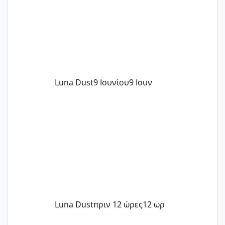
Luna Dust
9 Ιουνίου
9 Ιουν
Luna Dust
πριν 12 ώρες
12 ωρ
Πόσες είμαστε κοντά 40 και προσπαθούμε;;