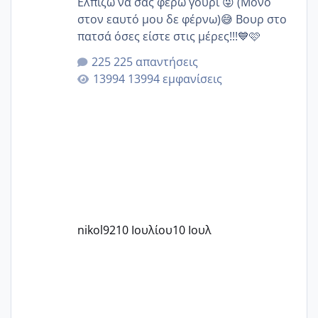
Ελπίζω να σας φέρω γούρι 😜 (Μόνο
στον εαυτό μου δε φέρνω)😅 Βουρ στο
πατσά όσες είστε στις μέρες!!!💙🩷
225 απαντήσεις
13994 εμφανίσεις
nikol92
10 Ιουλίου
10 Ιουλ