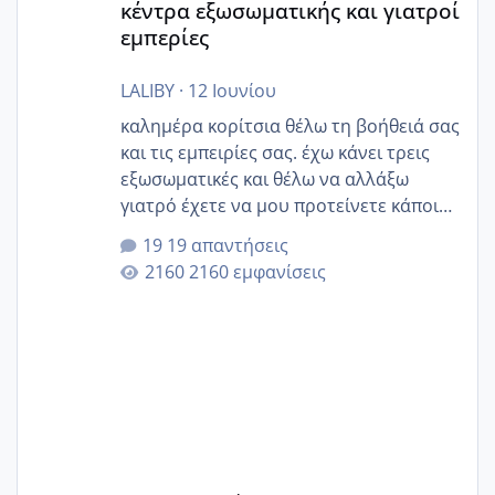
κέντρα εξωσωματικής και γιατροί
εμπερίες
LALIBY
·
12 Ιουνίου
καλημέρα κορίτσια θέλω τη βοήθειά σας
και τις εμπειρίες σας. έχω κάνει τρεις
εξωσωματικές και θέλω να αλλάξω
γιατρό έχετε να μου προτείνετε κάποιον
που μείνατε ευχαριστημένες και είχατε
19 απαντήσεις
επιιτυχία? έκανα στο υγεία με τον
2160 εμφανίσεις
ζερβομανωλάκη (δεν το εψαξε καθόλου
το θέμα δεν μου άρεσε καθο΄λου) και
στο γένεσις με τον πάντο