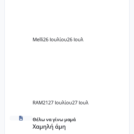
υπογράψει σύμβαση με την ΕΕΤΑΑ ότι
δέχονται παιδιά με βαουτσερ και ότι
αυτό τα καλύπτει όλα εκτός από έξτρα
όπως σχολικό λεωφορείο κτλ. Είναι
παράνομο να χρεώνουν κάτι επιπλέον.
Melli
26 Ιουλίου
26 Ιουλ
Εγώ πήγα σε έναν ιδιωτικό παιδικό στ
RAM21
27 Ιουλίου
27 Ιουλ
Χαμηλή άμη
Θέλω να γίνω μαμά
Χαμηλή άμη