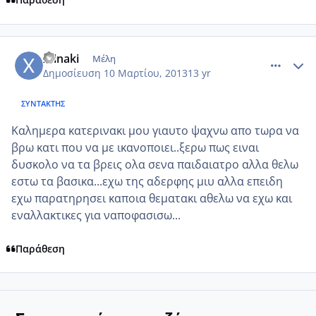
comment_907573
Author stats
xtinaki
Μέλη
Δημοσίευση
10 Μαρτίου, 2013
13 yr
ΣΥΝΤΆΚΤΗΣ
Καλημερα κατερινακι μου γιαυτο ψαχνω απο τωρα να
βρω κατι που να με ικανοποιει..ξερω πως ειναι
δυσκολο να τα βρεις ολα σενα παιδαιατρο αλλα θελω
εστω τα βασικα...εχω της αδερφης μιυ αλλα επειδη
εχω παρατηρησει καποια θεματακι αθελω να εχω και
εναλλακτικες για ναποφασισω...
Παράθεση