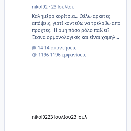
nikol92
·
23 Ιουλίου
Καλημέρα κορίτσια... Θέλω αρκετές
απόψεις, γιατί κοντεύω να τρελαθώ από
προχτές.. Η αμη πόσο ρόλο παίζει?
Έκανα ορμονολογικές και είναι χαμηλή
για την ηλικία μου.. Είχα ήδη μια
14 απαντήσεις
εγκυμοσύνη, που έπρεπε να τερματιστεί
1196 εμφανίσεις
στην 27η εβδομάδα και προσπαθώ 7
μήνες ήδη και αρχίζω να αγχώνομαι με
το 1,18... Είμαι 33.. Κάποια που να έμεινε
με χαμηλή άμη???
nikol92
23 Ιουλίου
23 Ιουλ