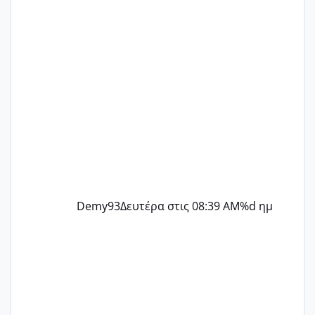
@Zenia z @melitiniღ @Christi.D.
@flowerv @Riaa @Ngsofia
Demy93
Δευτέρα στις 08:39 AM
%d ημ