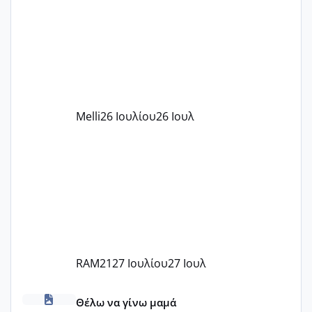
παιδικού σταθμού για όποιον το έχει
πάρει. Οι παιδικοί σταθμοί έχουν
υπογράψει σύμβαση με την ΕΕΤΑΑ ότι
δέχονται παιδιά με βαουτσερ και ότι
αυτό τα καλύπτει όλα εκτός από έξτρα
όπως σχολικό λεωφορείο κτλ. Είναι
παράνομο να χρεώνουν κάτι επιπλέον.
Melli
26 Ιουλίου
26 Ιουλ
Εγώ πήγα σε έναν ιδιωτικό παιδικό στ
RAM21
27 Ιουλίου
27 Ιουλ
κέντρα εξωσωματικής και γιατροί εμπερίες
Θέλω να γίνω μαμά