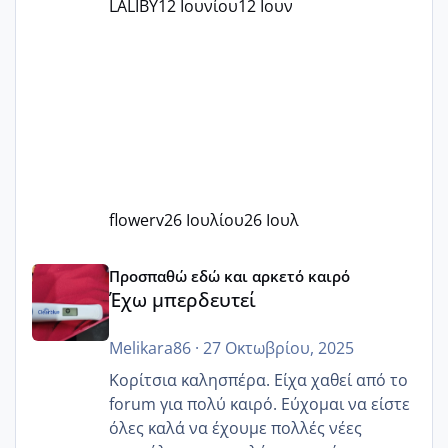
LALIBY
12 Ιουνίου
12 Ιουν
flowerv
26 Ιουλίου
26 Ιουλ
Έχω μπερδευτεί
Προσπαθώ εδώ και αρκετό καιρό
Έχω μπερδευτεί
Melikara86
·
27 Οκτωβρίου, 2025
Κορίτσια καλησπέρα. Είχα χαθεί από το
forum για πολύ καιρό. Εύχομαι να είστε
όλες καλά να έχουμε πολλές νέες