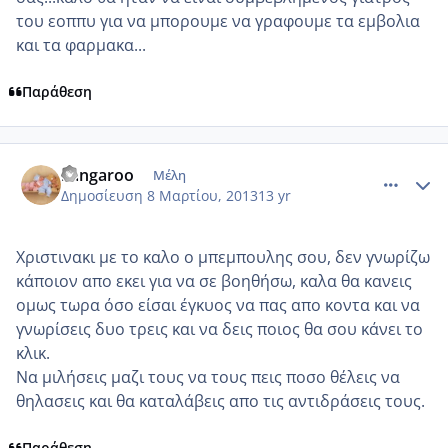
του εοππυ για να μπορουμε να γραφουμε τα εμβολια
και τα φαρμακα...
Παράθεση
comment_907416
Author stats
kangaroo
Μέλη
Δημοσίευση
8 Μαρτίου, 2013
13 yr
Χριστινακι με το καλο ο μπεμπουλης σου, δεν γνωρίζω
κάποιον απο εκει για να σε βοηθήσω, καλα θα κανεις
ομως τωρα όσο είσαι έγκυος να πας απο κοντα και να
γνωρίσεις δυο τρεις και να δεις ποιος θα σου κάνει το
κλικ.
Να μιλήσεις μαζι τους να τους πεις ποσο θέλεις να
θηλασεις και θα καταλάβεις απο τις αντιδράσεις τους.
Παράθεση