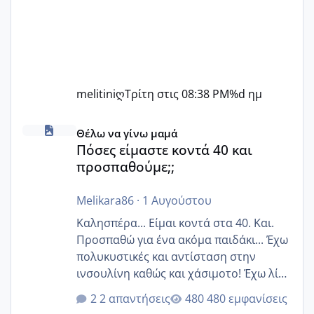
melitiniღ
Τρίτη στις 08:38 PM
%d ημ
Πόσες είμαστε κοντά 40 και προσπαθούμε;;
Θέλω να γίνω μαμά
Πόσες είμαστε κοντά 40 και
προσπαθούμε;;
Melikara86
·
1 Αυγούστου
Καλησπέρα... Είμαι κοντά στα 40. Και.
Προσπαθώ για ένα ακόμα παιδάκι... Έχω
πολυκυστικές και αντίσταση στην
ινσουλίνη καθώς και χάσιμοτο! Έχω λίγα
κιλά παραπάνω και όσο κ αν προσπαθώ
2 απαντήσεις
480 εμφανίσεις
δεν χάνω εύκολα! Προσπαθώ για ακόμη