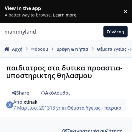
Μετάβαση σε περιεχόμενο
View in the app
×
D
A better way to browse.
Learn more
.
mammyland
Σύνδεση
Αρχή
Φόρουμ
Βρέφη & Νήπια
Θέματα Υγείας - 
παιδιατρος στα δυτικα προαστια-
υποστηρικτης θηλασμου
Share
Ακόλουθοι
Από
xtinaki
7 Μαρτίου, 2013
13 yr
in
Θέματα Υγείας - Ιατρικά
Ξεκινήστε νέα συζήτηση