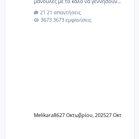
μανούλες με το καλό να γεννήσουν
αυτές που ήδη περιμένουν. Να πάρουν
21 απαντήσεις
γερα μωράκια στην αγκαλίτσα τους
3673 εμφανίσεις
🙏🏼🙏🏼 Ας πάμε λοιπόν στο θέμα μου.
Τελευταία περίοδο 25 σεπτεμβρίου
Εδώ και τέσσερις πέντε μέρες νιώθω
αρρωστη δεν έχω κουράγιο για τίποτα
πονάει πολύ το στήθος μου και τα δύο
και βάζω θερμόμετρο και έχω συνεχώς
37 με 37, 3 Έτσι λοιπόν είπα να κάνω
ένα τεστ την παρασ
Melikara86
27 Οκτωβρίου, 2025
27 Οκτ