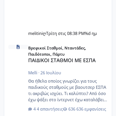
melitiniღ
Τρίτη στις 08:38 PM
%d ημ
ΠΑΙΔΙΚΟΙ ΣΤΑΘΜΟΙ ΜΕ ΕΣΠΑ
Βρεφικοί Σταθμοί, Νταντάδες,
Παιδότοποι, Πάρτυ
ΠΑΙΔΙΚΟΙ ΣΤΑΘΜΟΙ ΜΕ ΕΣΠΑ
Melli
·
26 Ιουλίου
Θα ήθελα οποίος γνωρίζει για τους
παιδικούς σταθμούς με βαουτσερ ΕΣΠΑ
τι ακριβώς ισχύει. Τι καλύπτει? Από όσο
έχω ψάξει στο ίντερνετ έχω καταλάβει
ότι το βαουτσερ καλύπτει όλα τα
4 απαντήσεις
636 εμφανίσεις
δίδακτρα και τα τροφεια του ιδιωτικού