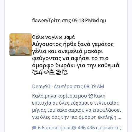
flowerv
Τρίτη στις 09:18 PM
%d ημ
Αύγουστος ήρθε ξανά γεμάτος γέλια και ανεμελιά μακάρι 
Θέλω να γίνω μαμά
Αύγουστος ήρθε ξανά γεμάτος
γέλια και ανεμελιά μακάρι
φεύγοντας να αφήσει το πιο
όμορφο δωράκι για την καθεμιά
🥰🍒🍉🏝️🏖️🥰
Demy93
·
Δευτέρα στις 08:39 AM
Καλό.μηνα κορίτσια μου 🥰 Καλή
επιτυχία σε όλες,εύχομαι ο τελευταίος
μήνας του καλοκαιριού να επιφυλάσσει
για όλες σας την πιο όμορφη έκπληξη 🧿
@Elk @Melikara86 @Παρασκευαιδου
6 απαντήσεις
496 εμφανίσεις
@Zenia z @melitiniღ @Christi.D.