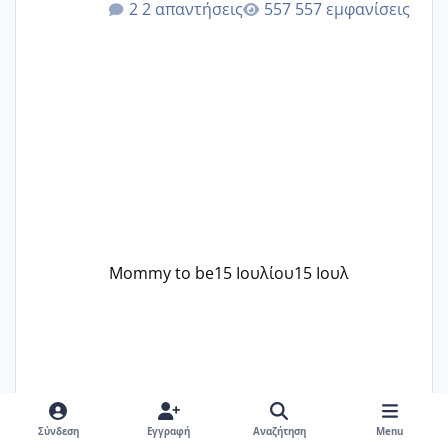
2 απαντήσεις
557 εμφανίσεις
εμπειρία της;Να σημειώσω είναι η
δεύτερη εγκυμοσύνη μου και καισαρική
στην πρώτη είχα κάνει ολική νάρκωση
..βέβαια δεν είχα κανένα άγχος και
στρες ήταν επιλογή για ιατρικούς
λόγους της δεδομένης στιγμής.
Mommy to be
15 Ιουλίου
15 Ιουλ
Σύνδεση
Εγγραφή
Αναζήτηση
Menu