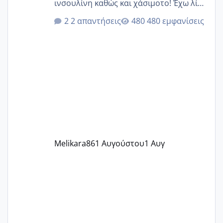
ινσουλίνη καθώς και χάσιμοτο! Έχω λίγα
κιλά παραπάνω και όσο κ αν προσπαθώ
2 απαντήσεις
480 εμφανίσεις
δεν χάνω εύκολα! Προσπαθώ για ακόμη
ένα παιδί εδώ και 1,5 χρόνο! Θέλετε να
γράψετε όσες κοπέλες είστε σε
παρόμοια φάση;; Αυτή την στιγμή έχω
δύο χαμένους κύκλους δεν έχω έρθει
περίοδο αυτό τον μήνα περίμενα 20 δεν
ήρθα απλά είδα λίγα ροζ έκανα υπέρηχο
την επομενη μέρα και το ενδομήτριό
ήταν 11,1 χιλιοστά πολύ κα
Melikara86
1 Αυγούστου
1 Αυγ