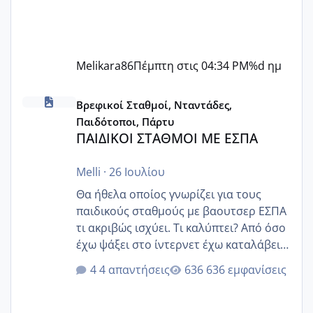
Melikara86
Πέμπτη στις 04:34 PM
%d ημ
ΠΑΙΔΙΚΟΙ ΣΤΑΘΜΟΙ ΜΕ ΕΣΠΑ
Βρεφικοί Σταθμοί, Νταντάδες,
Παιδότοποι, Πάρτυ
ΠΑΙΔΙΚΟΙ ΣΤΑΘΜΟΙ ΜΕ ΕΣΠΑ
Melli
·
26 Ιουλίου
Θα ήθελα οποίος γνωρίζει για τους
παιδικούς σταθμούς με βαουτσερ ΕΣΠΑ
τι ακριβώς ισχύει. Τι καλύπτει? Από όσο
έχω ψάξει στο ίντερνετ έχω καταλάβει
ότι το βαουτσερ καλύπτει όλα τα
4 απαντήσεις
636 εμφανίσεις
δίδακτρα και τα τροφεια του ιδιωτικού
παιδικού σταθμού για όποιον το έχει
πάρει. Οι παιδικοί σταθμοί έχουν