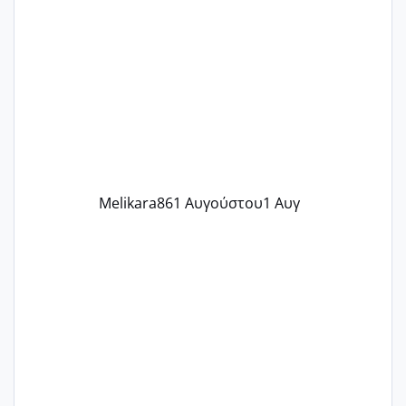
ένα παιδί εδώ και 1,5 χρόνο! Θέλετε να
γράψετε όσες κοπέλες είστε σε
παρόμοια φάση;; Αυτή την στιγμή έχω
δύο χαμένους κύκλους δεν έχω έρθει
περίοδο αυτό τον μήνα περίμενα 20 δεν
ήρθα απλά είδα λίγα ροζ έκανα υπέρηχο
την επομενη μέρα και το ενδομήτριό
ήταν 11,1 χιλιοστά πολύ κα
Melikara86
1 Αυγούστου
1 Αυγ