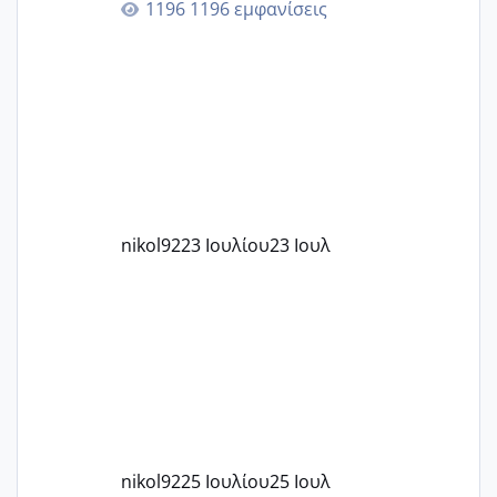
1196 εμφανίσεις
στην 27η εβδομάδα και προσπαθώ 7
μήνες ήδη και αρχίζω να αγχώνομαι με
το 1,18... Είμαι 33.. Κάποια που να έμεινε
με χαμηλή άμη???
nikol92
23 Ιουλίου
23 Ιουλ
nikol92
25 Ιουλίου
25 Ιουλ