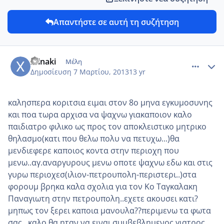
Απαντήστε σε αυτή τη συζήτηση
comment_907313
Author stats
xtinaki
Μέλη
Δημοσίευση
7 Μαρτίου, 2013
13 yr
καλησπερα κοριτσια ειμαι στον 8ο μηνα εγκυμοσυνης
και ποα τωρα αρχισα να ψαχνω γιακαποιον καλο
παιδιατρο φιλικο ως προς τον αποκλειστικο μητρικο
θηλασμο(κατι που θελω πολυ να πετυχω...)θα
μενδιεφερε καποιος κοντα στην περιοχη που
μενω..αγ.αναργυρους μενω οποτε ψαχνω εδω και στις
γυρω περιοχεσ(ιλιον-πετρουπολη-περιστερι..)στα
φορουμ βρηκα καλα σχολια για τον Κο Ταγκαλακη
Παναγιωτη στην πετρουπολη..εχετε ακουσει κατι?
μηπως τον ξερει καποια μανουλα??περιμενω τα φωτα
σας...καλο θα ηταν να ειναι συμβεβλημενος γιατρος