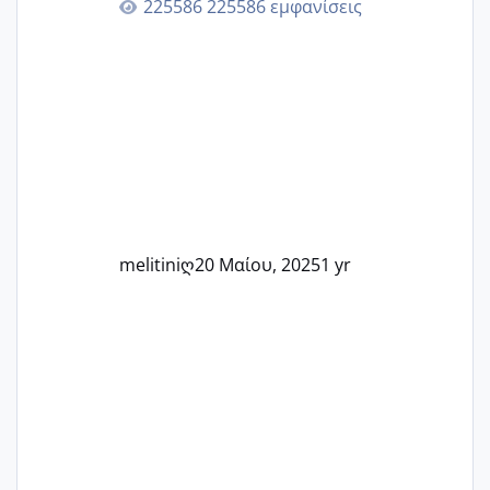
225586 εμφανίσεις
εμπειρίες και κάθε μικρή ή μεγάλη
στιγμή αυτού του ξεχωριστού ταξιδιού.
Καμία δεν είναι μόνη – όλες μαζί
μπορούμε να στηρίξουμε η μία την
άλλη, να δώσουμε κουράγιο στις
δύσκολες στιγμές και να γιορτάσουμε
τις μικρές και μεγάλες νίκες. Είτε είστε
στο στάδιο της προετοιμασίας, είτε
ετοιμάζεστε
melitiniღ
20 Μαίου, 2025
1 yr