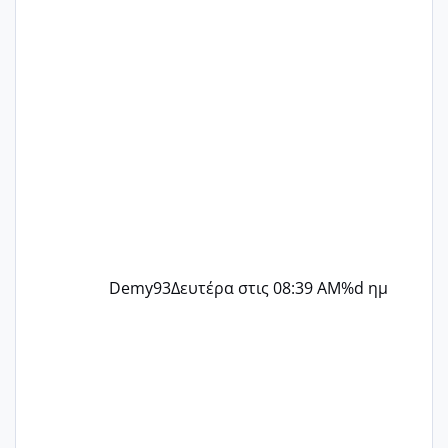
@flowerv @Riaa @Ngsofia
Demy93
Δευτέρα στις 08:39 AM
%d ημ