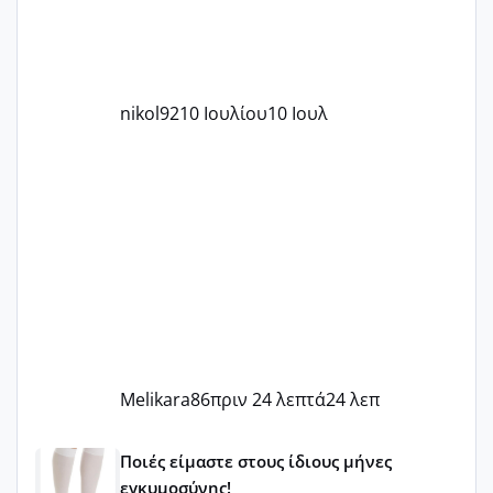
nikol92
10 Ιουλίου
10 Ιουλ
Melikara86
πριν 24 λεπτά
24 λεπ
Μωράκια Μαΐου 2026 🌸🌻🌹
Ποιές είμαστε στους ίδιους μήνες
εγκυμοσύνης!