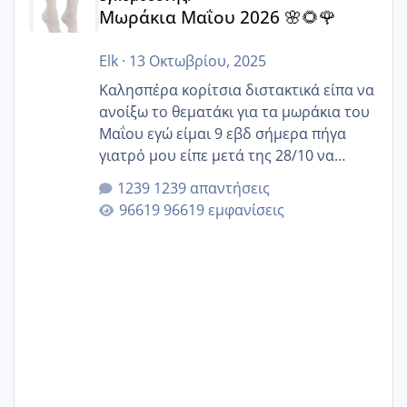
Μωράκια Μαΐου 2026 🌸🌻🌹
Elk
·
13 Οκτωβρίου, 2025
Καλησπέρα κορίτσια διστακτικά είπα να
ανοίξω το θεματάκι για τα μωράκια του
Μαΐου εγώ είμαι 9 εβδ σήμερα πήγα
γιατρό μου είπε μετά της 28/10 να
κλείσω ραντεβού για την αυχενική είναι
1239 απαντήσεις
καμιά άλλη κοπέλα να γεννάει Μάιο ;;
96619 εμφανίσεις