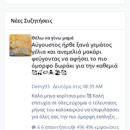
Νέες Συζητήσεις
Αύγουστος ήρθε ξανά γεμάτος γέλια και ανεμελιά μακάρι 
Θέλω να γίνω μαμά
Αύγουστος ήρθε ξανά γεμάτος
γέλια και ανεμελιά μακάρι
φεύγοντας να αφήσει το πιο
όμορφο δωράκι για την καθεμιά
🥰🍒🍉🏝️🏖️🥰
Demy93
·
Δευτέρα στις 08:39 AM
Καλό.μηνα κορίτσια μου 🥰 Καλή
επιτυχία σε όλες,εύχομαι ο τελευταίος
μήνας του καλοκαιριού να επιφυλάσσει
για όλες σας την πιο όμορφη έκπληξη 🧿
@Elk @Melikara86 @Παρασκευαιδου
6 απαντήσεις
496 εμφανίσεις