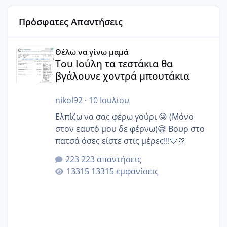
Πρόσφατες Απαντήσεις
Του Ιούλη τα τεστάκια θα βγάλουνε χοντρά μπουτάκια
Θέλω να γίνω μαμά
Του Ιούλη τα τεστάκια θα
βγάλουνε χοντρά μπουτάκια
nikol92
·
10 Ιουλίου
Ελπίζω να σας φέρω γούρι 😜 (Μόνο
στον εαυτό μου δε φέρνω)😅 Βουρ στο
πατσά όσες είστε στις μέρες!!!💙🩷
223 απαντήσεις
13315 εμφανίσεις