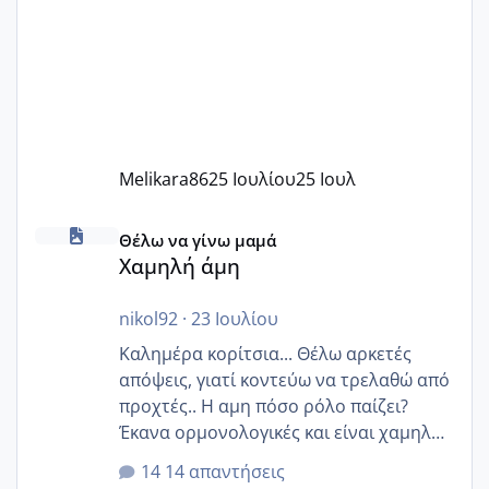
Melikara86
25 Ιουλίου
25 Ιουλ
Χαμηλή άμη
Θέλω να γίνω μαμά
Χαμηλή άμη
nikol92
·
23 Ιουλίου
Καλημέρα κορίτσια... Θέλω αρκετές
απόψεις, γιατί κοντεύω να τρελαθώ από
προχτές.. Η αμη πόσο ρόλο παίζει?
Έκανα ορμονολογικές και είναι χαμηλή
για την ηλικία μου.. Είχα ήδη μια
14 απαντήσεις
εγκυμοσύνη, που έπρεπε να τερματιστεί