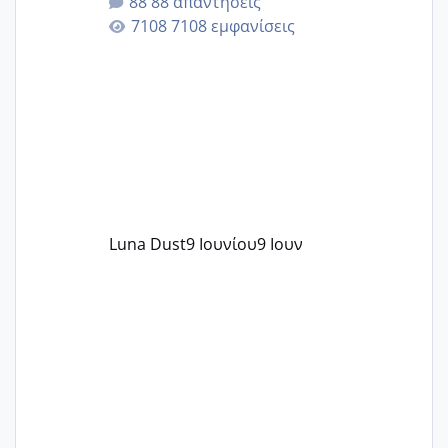
88 απαντήσεις
άγχος και οι μέρες δεν φαίνεται να
7108 εμφανίσεις
περνάνε με τίποτα.
Luna Dust
9 Ιουνίου
9 Ιουν