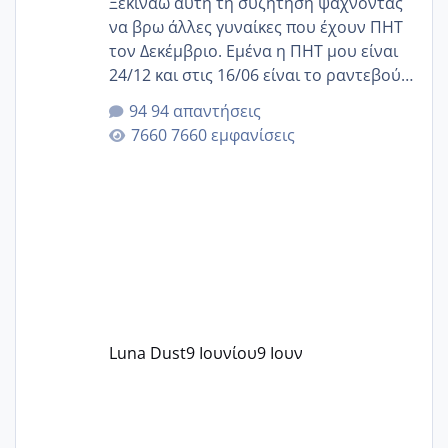
Ξεκινάω αυτή τη συζήτηση ψάχνοντας
να βρω άλλες γυναίκες που έχουν ΠΗΤ
τον Δεκέμβριο. Εμένα η ΠΗΤ μου είναι
24/12 και στις 16/06 είναι το ραντεβού
της αυχενικής διαφάνειας. Έχω αρκετό
94 απαντήσεις
άγχος και οι μέρες δεν φαίνεται να
7660 εμφανίσεις
περνάνε με τίποτα.
Luna Dust
9 Ιουνίου
9 Ιουν