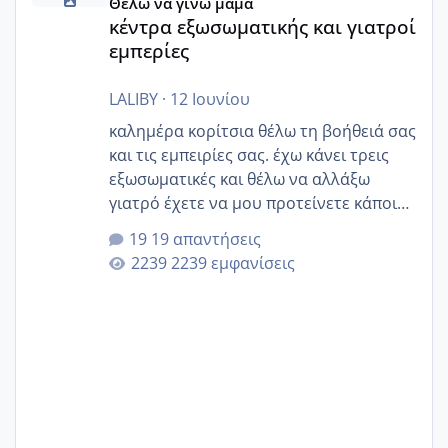
Θέλω να γίνω μαμά
κέντρα εξωσωματικής και γιατροί
εμπερίες
LALIBY
·
12 Ιουνίου
καλημέρα κορίτσια θέλω τη βοήθειά σας
και τις εμπειρίες σας. έχω κάνει τρεις
εξωσωματικές και θέλω να αλλάξω
γιατρό έχετε να μου προτείνετε κάποιον
που μείνατε ευχαριστημένες και είχατε
19 απαντήσεις
επιιτυχία? έκανα στο υγεία με τον
2239 εμφανίσεις
ζερβομανωλάκη (δεν το εψαξε καθόλου
το θέμα δεν μου άρεσε καθο΄λου) και
στο γένεσις με τον πάντο