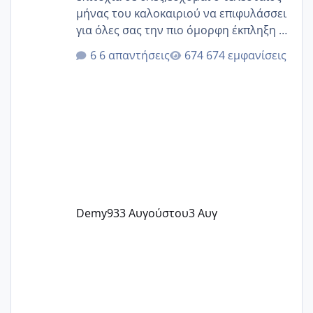
μήνας του καλοκαιριού να επιφυλάσσει
για όλες σας την πιο όμορφη έκπληξη 🧿
@Elk @Melikara86 @Παρασκευαιδου
6 απαντήσεις
674 εμφανίσεις
@Zenia z @melitiniღ @Christi.D.
@flowerv @Riaa @Ngsofia
Demy93
3 Αυγούστου
3 Αυγ