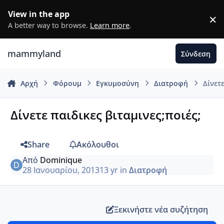
Μετάβαση σε περιεχόμενο
View in the app
×
D
A better way to browse.
Learn more
.
mammyland
Σύνδεση
Αρχή
Φόρουμ
Εγκυμοσύνη
Διατροφή
Δίνετ
Δίνετε παιδικες βιταμινες;ποιές;
Share
Ακόλουθοι
Από
Dominique
28 Ιανουαρίου, 2013
13 yr
in
Διατροφή
Ξεκινήστε νέα συζήτηση