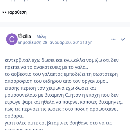
Παράθεση
comment_901120
Author stats
cecilia
Μέλη
Δημοσίευση
28 Ιανουαρίου, 2013
13 yr
κιντερβιταλ εχω δωσει και εγω..αλλα νομιζω οτι δεν
πρεπει να το ανακατευεις με το γαλα..
το ασβεστιο του γαλακτος εμποδιζει τη σωστοτερη
απορροφιση του σιδηρου απο τον οργανισμο..
επισης περιση τον χειμωνα εχω δωσει και
μουρουνελαιο με βιταμινη C..ηταν η εποχη που δεν
ετρωγε ψαρι και ηθελα να παιρνει καποιες βιταμηνες..
πως τις περναει τις ιωσεις;; στο ποδι η αρρωσταινει
σοβαρα..
γιατι ολες αυτε ςοι βιταμινες βοηθανε στο να τις
περνανε πιο ηπια..