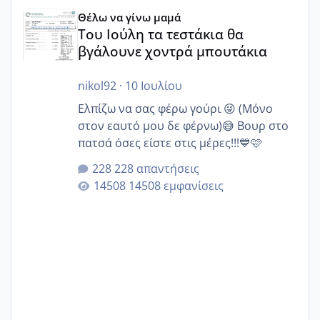
Του Ιούλη τα τεστάκια θα βγάλουνε χοντρά μπουτάκια
Θέλω να γίνω μαμά
Του Ιούλη τα τεστάκια θα
βγάλουνε χοντρά μπουτάκια
nikol92
·
10 Ιουλίου
Ελπίζω να σας φέρω γούρι 😜 (Μόνο
στον εαυτό μου δε φέρνω)😅 Βουρ στο
πατσά όσες είστε στις μέρες!!!💙🩷
228 απαντήσεις
14508 εμφανίσεις