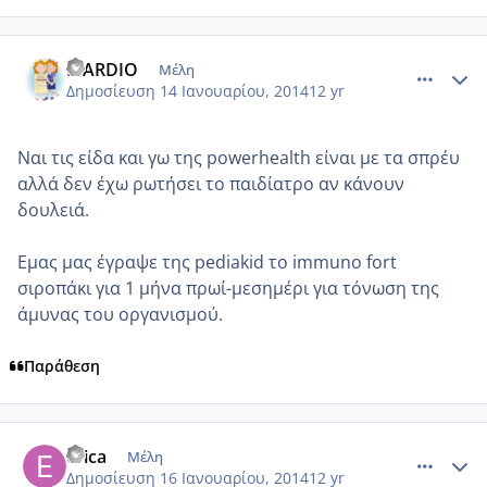
comment_928394
Author stats
MARDIO
Μέλη
Δημοσίευση
14 Ιανουαρίου, 2014
12 yr
Ναι τις είδα και γω της powerhealth είναι με τα σπρέυ
αλλά δεν έχω ρωτήσει το παιδίατρο αν κάνουν
δουλειά.
Εμας μας έγραψε της pediakid το immuno fort
σιροπάκι για 1 μήνα πρωί-μεσημέρι για τόνωση της
άμυνας του οργανισμού.
Παράθεση
comment_928536
Author stats
erica
Μέλη
Δημοσίευση
16 Ιανουαρίου, 2014
12 yr