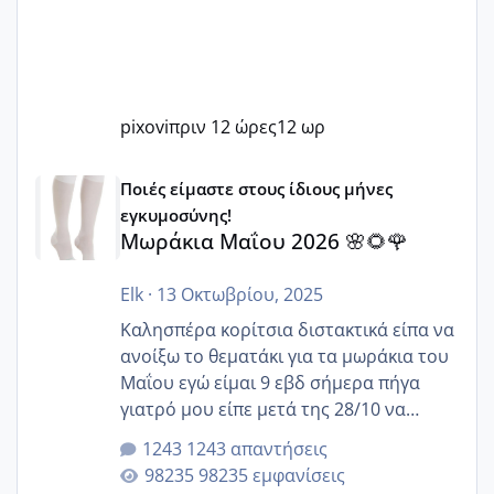
pixovi
πριν 12 ώρες
12 ωρ
Μωράκια Μαΐου 2026 🌸🌻🌹
Ποιές είμαστε στους ίδιους μήνες
εγκυμοσύνης!
Μωράκια Μαΐου 2026 🌸🌻🌹
Elk
·
13 Οκτωβρίου, 2025
Καλησπέρα κορίτσια διστακτικά είπα να
ανοίξω το θεματάκι για τα μωράκια του
Μαΐου εγώ είμαι 9 εβδ σήμερα πήγα
γιατρό μου είπε μετά της 28/10 να
κλείσω ραντεβού για την αυχενική είναι
1243 απαντήσεις
καμιά άλλη κοπέλα να γεννάει Μάιο ;;
98235 εμφανίσεις