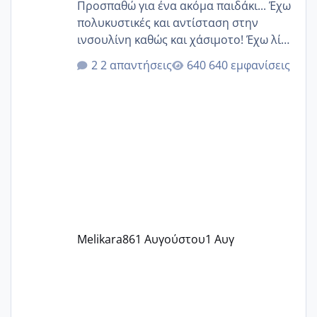
Προσπαθώ για ένα ακόμα παιδάκι... Έχω
πολυκυστικές και αντίσταση στην
ινσουλίνη καθώς και χάσιμοτο! Έχω λίγα
κιλά παραπάνω και όσο κ αν προσπαθώ
2 απαντήσεις
640 εμφανίσεις
δεν χάνω εύκολα! Προσπαθώ για ακόμη
ένα παιδί εδώ και 1,5 χρόνο! Θέλετε να
γράψετε όσες κοπέλες είστε σε
παρόμοια φάση;; Αυτή την στιγμή έχω
δύο χαμένους κύκλους δεν έχω έρθει
περίοδο αυτό τον μήνα περίμενα 20 δεν
ήρθα απλά είδα λίγα ροζ έκανα υπέρηχο
την επομενη μέρα και το ενδομήτριό
ήταν 11,1 χιλιοστά πολύ κα
Melikara86
1 Αυγούστου
1 Αυγ