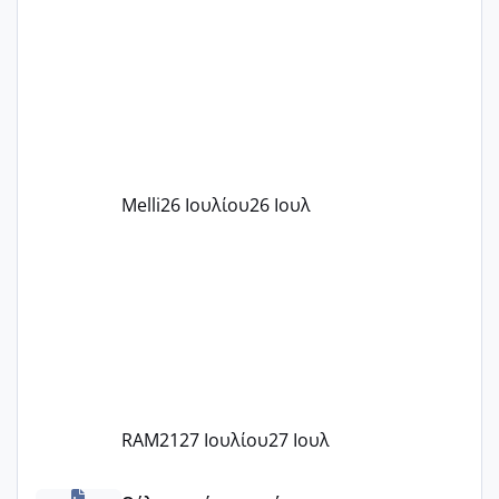
δίδακτρα και τα τροφεια του ιδιωτικού
παιδικού σταθμού για όποιον το έχει
πάρει. Οι παιδικοί σταθμοί έχουν
υπογράψει σύμβαση με την ΕΕΤΑΑ ότι
δέχονται παιδιά με βαουτσερ και ότι
αυτό τα καλύπτει όλα εκτός από έξτρα
όπως σχολικό λεωφορείο κτλ. Είναι
παράνομο να χρεώνουν κάτι επιπλέον.
Melli
26 Ιουλίου
26 Ιουλ
Εγώ πήγα σε έναν ιδιωτικό παιδικό στ
RAM21
27 Ιουλίου
27 Ιουλ
κέντρα εξωσωματικής και γιατροί εμπερίες