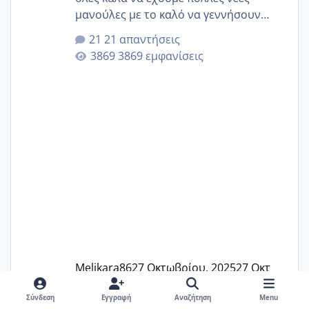
μανούλες με το καλό να γεννήσουν
αυτές που ήδη περιμένουν. Να πάρουν
21 απαντήσεις
γερα μωράκια στην αγκαλίτσα τους
3869 εμφανίσεις
🙏🏼🙏🏼 Ας πάμε λοιπόν στο θέμα μου.
Τελευταία περίοδο 25 σεπτεμβρίου
Εδώ και τέσσερις πέντε μέρες νιώθω
αρρωστη δεν έχω κουράγιο για τίποτα
πονάει πολύ το στήθος μου και τα δύο
και βάζω θερμόμετρο και έχω συνεχώς
37 με 37, 3 Έτσι λοιπόν είπα να κάνω
ένα τεστ την παρασ
Melikara86
27 Οκτωβρίου, 2025
27 Οκτ
Σύνδεση
Εγγραφή
Αναζήτηση
Menu