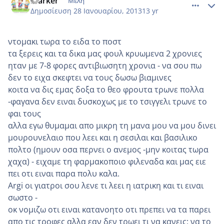
marker
Μέλη
Δημοσίευση
28 Ιανουαρίου, 2013
13 yr
ντομακι τωρα το ειδα το ποστ
τα ξερεις και τα δικα μας φουλ κρυωμενα 2 χρονιες
ηταν με 7-8 φορες αντιβιωσητη χρονια - να σου πω
δεν το ειχα σκεφτει να τους δωσω βιαμινες
κοιτα να δις εμας δοξα το θεο φρουτα τρωνε πολλα
-φαγανα δεν ειναι δυσκοχως με το τσιγγελι τρωνε το
φαι τους
αλλα εγω θυμαμαι απο μικρη τη μανα μου να μου δινει
μουρουνελαιο που λεει και η σεσιλαι και βασιλικο
πολτο (ημουν οσα περνει ο ανεμος -μην κοιτας τωρα
χαχα) - ειχαμε τη φαρμακοποιο φιλεναδα και μας ειε
πει οτι ειναι παρα πολυ καλα.
Argi οι γιατροι σου λενε τι λεει η ιατρικη και τι ειναι
σωστο -
οκ νομιζω οτι ειναι κατανοητο οτι πρεπει να τα παρει
απο τις τροφες αλλα εαν δεν τρωει τι να κανεις; να το