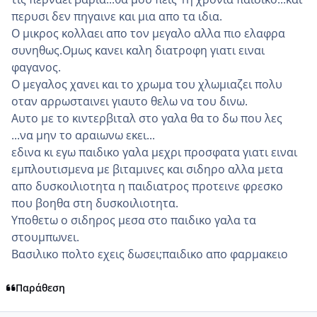
περυσι δεν πηγαινε και μια απο τα ιδια.
Ο μικρος κολλαει απο τον μεγαλο αλλα πιο ελαφρα
συνηθως.Ομως κανει καλη διατροφη γιατι ειναι
φαγανος.
Ο μεγαλος χανει και το χρωμα του χλωμιαζει πολυ
οταν αρρωσταινει γιαυτο θελω να του δινω.
Αυτο με το κιντερβιταλ στο γαλα θα το δω που λες
...να μην το αραιωνω εκει...
εδινα κι εγω παιδικο γαλα μεχρι προσφατα γιατι ειναι
εμπλουτισμενα με βιταμινες και σιδηρο αλλα μετα
απο δυσκοιλιοτητα η παιδιατρος προτεινε φρεσκο
που βοηθα στη δυσκοιλιοτητα.
Υποθετω ο σιδηρος μεσα στο παιδικο γαλα τα
στουμπωνει.
Βασιλικο πολτο εχεις δωσει;παιδικο απο φαρμακειο
Παράθεση