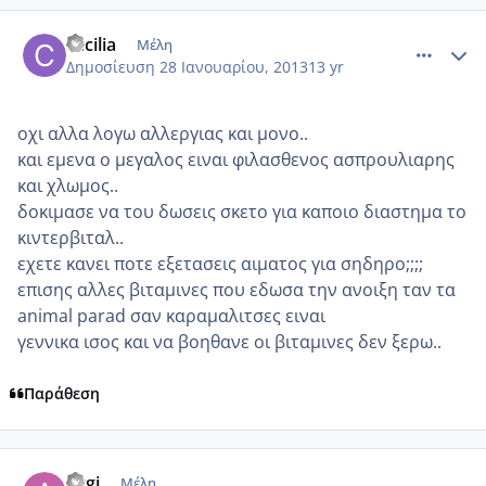
comment_901126
Author stats
cecilia
Μέλη
Δημοσίευση
28 Ιανουαρίου, 2013
13 yr
οχι αλλα λογω αλλεργιας και μονο..
και εμενα ο μεγαλος ειναι φιλασθενος ασπρουλιαρης
και χλωμος..
δοκιμασε να του δωσεις σκετο για καποιο διαστημα το
κιντερβιταλ..
εχετε κανει ποτε εξετασεις αιματος για σηδηρο;;;;
επισης αλλες βιταμινες που εδωσα την ανοιξη ταν τα
animal parad σαν καραμαλιτσες ειναι
γεννικα ισος και να βοηθανε οι βιταμινες δεν ξερω..
Παράθεση
comment_901183
Author stats
Argi
Μέλη