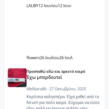
LALIBY
12 Ιουνίου
12 Ιουν
flowerv
26 Ιουλίου
26 Ιουλ
Έχω μπερδευτεί
Προσπαθώ εδώ και αρκετό καιρό
Έχω μπερδευτεί
Melikara86
·
27 Οκτωβρίου, 2025
Κορίτσια καλησπέρα. Είχα χαθεί από το
forum για πολύ καιρό. Εύχομαι να είστε
όλες καλά να έχουμε πολλές νέες