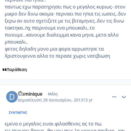
παντως εχω παρατηρησει πως ο μεγαλος κυριως- στον
μικρο δεν δινω ακομα- περναει πιο ηπια τις ιωσεις..δεν
ξερω αν αυτο σχετιζετε με τις βιταμηνες..δεν τις δινω
τακτηκα..πχ παιρνουμε ενα μπουκαλι..το
πινουμε...κανουμε διαλειμμα κανα μηνα..μετα αλλο
μπουκαλι..
φετος δηλαδη μονο μια φορα αρρωστησε τα
Χριστουγεννα αλλα το περασε χωρις νατιβιωση
Παράθεση
comment_901123
Author stats
Dominique
Μέλη
Δημοσίευση
28 Ιανουαρίου, 2013
13 yr
ΣΥΝΤΆΚΤΗΣ
εμενα ο μεγαλος ειναι φιλασθενος ας το πω.
τις περναει βαρια...θα μου πεις 1η χρονια παιδικο...και