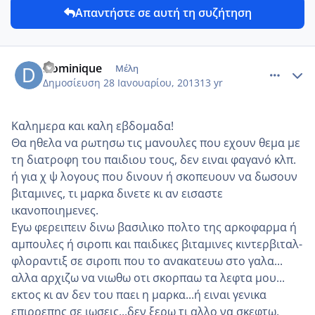
Απαντήστε σε αυτή τη συζήτηση
comment_901114
Author stats
Dominique
Μέλη
Δημοσίευση
28 Ιανουαρίου, 2013
13 yr
Καλημερα και καλη εβδομαδα!
Θα ηθελα να ρωτησω τις μανουλες που εχουν θεμα με
τη διατροφη του παιδιου τους, δεν ειναι φαγανό κλπ.
ή για χ ψ λογους που δινουν ή σκοπευουν να δωσουν
βιταμινες, τι μαρκα δινετε κι αν εισαστε
ικανοποιημενες.
Εγω φερειπειν δινω βασιλικο πολτο της αρκοφαρμα ή
αμπουλες ή σιροπι και παιδικες βιταμινες κιντερβιταλ-
φλοραντιξ σε σιροπι που το ανακατευω στο γαλα...
αλλα αρχιζω να νιωθω οτι σκορπαω τα λεφτα μου...
εκτος κι αν δεν του παει η μαρκα...ή ειναι γενικα
επιρρεπης σε ιωσεις...δεν ξερω τι αλλο να σκεφτω.