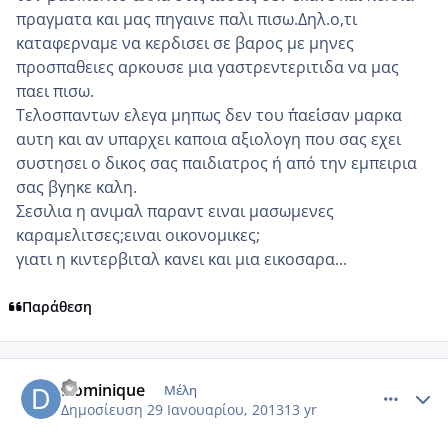
πραγματα και μας πηγαινε παλι πισω.Δηλ.ο,τι
καταφερναμε να κερδισει σε βαρος με μηνες
προσπαθειες αρκουσε μια γαστρεντεριτιδα να μας
παει πισω.
Τελοσπαντων ελεγα μηπως δεν του ΄΄παει΄΄σαν μαρκα
αυτη και αν υπαρχει καποια αξιολογη που σας εχει
συστησει ο δικος σας παιδιατρος ή από την εμπειρια
σας βγηκε καλη.
Σεσιλια η ανιμαλ παραντ ειναι μασωμενες
καραμελιτσες;ειναι οικονομικες;
γιατι η κιντερβιταλ κανει και μια εικοσαρα...
Παράθεση
comment_901327
Author stats
Dominique
Μέλη
Δημοσίευση
29 Ιανουαρίου, 2013
13 yr