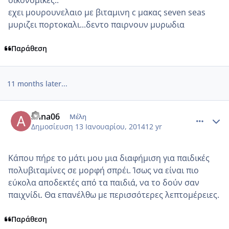
εχει μουρουνελαιο με βιταμινη c μακας seven seas
μυριζει πορτοκαλι...δεντο παιρνουν μυρωδια
Παράθεση
11 months later...
comment_928353
Author stats
anna06
Μέλη
Δημοσίευση
13 Ιανουαρίου, 2014
12 yr
Κάπου πήρε το μάτι μου μια διαφήμιση για παιδικές
πολυβιταμίνες σε μορφή σπρέι. Ίσως να είναι πιο
εύκολα αποδεκτές από τα παιδιά, να το δούν σαν
παιχνίδι. Θα επανέλθω με περισσότερες λεπτομέρειες.
Παράθεση