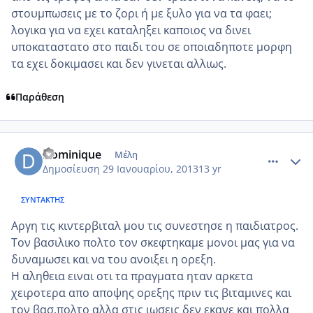
στουμπωσεις με το ζορι ή με ξυλο για να τα φαει;
λογικα για να εχει καταληξει καποιος να δινει
υποκαταστατο στο παιδι του σε οποιαδηποτε μορφη
τα εχει δοκιμασει και δεν γινεται αλλιως.
Παράθεση
comment_901324
Author stats
Dominique
Μέλη
Δημοσίευση
29 Ιανουαρίου, 2013
13 yr
ΣΥΝΤΆΚΤΗΣ
Αργη τις κιντερβιταλ μου τις συνεστησε η παιδιατρος.
Τον βασιλικο πολτο τον σκεφτηκαμε μονοι μας για να
δυναμωσει και να του ανοιξει η ορεξη.
Η αληθεια ειναι οτι τα πραγματα ηταν αρκετα
χειροτερα απο αποψης ορεξης πριν τις βιταμινες και
τον βασ.πολτο αλλα στις ιωσεις δεν εκανε και πολλα