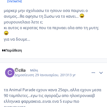
ΣΥΝΤΆΚΤΗΣ
μαρκερ μην σχολιασω το ησουν οσα παιρνει ο
ανεμος...θα αφησω τη Σωσω να το κανει...
μουρουνελαιο λετε ε;
κι αυτος ο κερατας που τα περναει ολα απο τη μυτη;
για να δουμε...
Παράθεση
comment_901375
Author stats
cecilia
Μέλη
Δημοσίευση
29 Ιανουαρίου, 2013
13 yr
τα Animal Parade εχουν κανα 25αρι..αλλα εχουν μεσα
90 ταμπλετες...εγω τις αγοραζω απο ηλεκτρονικαβ
ελληνικα φαρμακεια..ειναι ενα 5 ευρω πιο
οικονομικες..