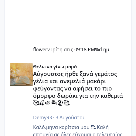
flowerv
Τρίτη στις 09:18 PM
%d ημ
Αύγουστος ήρθε ξανά γεμάτος γέλια και ανεμελιά μακάρι 
Θέλω να γίνω μαμά
Αύγουστος ήρθε ξανά γεμάτος
γέλια και ανεμελιά μακάρι
φεύγοντας να αφήσει το πιο
όμορφο δωράκι για την καθεμιά
🥰🍒🍉🏝️🏖️🥰
Demy93
·
3 Αυγούστου
Καλό.μηνα κορίτσια μου 🥰 Καλή
επιτυχία σε όλες,εύχομαι ο τελευταίος