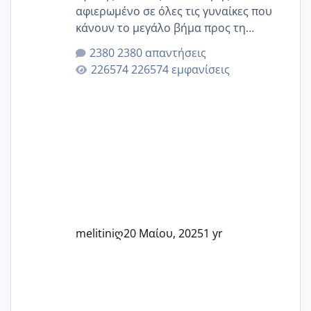
αφιερωμένο σε όλες τις γυναίκες που
κάνουν το μεγάλο βήμα προς τη
μητρότητα μέσω εξωσωματικής το 2025.
2380 απαντήσεις
Εδώ θα μοιραστούμε αγωνίες, χαρές,
226574 εμφανίσεις
εμπειρίες και κάθε μικρή ή μεγάλη
στιγμή αυτού του ξεχωριστού ταξιδιού.
Καμία δεν είναι μόνη – όλες μαζί
μπορούμε να στηρίξουμε η μία την
άλλη, να δώσουμε κουράγιο στις
δύσκολες στιγμές και να γιορτάσουμε
τις μικρές και μεγάλες νίκες. Είτε είστε
στο στάδιο της προετοιμασίας, είτε
ετοιμάζεστε
melitiniღ
20 Μαίου, 2025
1 yr