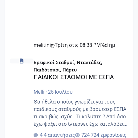
melitiniღ
Τρίτη στις 08:38 PM
%d ημ
ΠΑΙΔΙΚΟΙ ΣΤΑΘΜΟΙ ΜΕ ΕΣΠΑ
Βρεφικοί Σταθμοί, Νταντάδες,
Παιδότοποι, Πάρτυ
ΠΑΙΔΙΚΟΙ ΣΤΑΘΜΟΙ ΜΕ ΕΣΠΑ
Melli
·
26 Ιουλίου
Θα ήθελα οποίος γνωρίζει για τους
παιδικούς σταθμούς με βαουτσερ ΕΣΠΑ
τι ακριβώς ισχύει. Τι καλύπτει? Από όσο
έχω ψάξει στο ίντερνετ έχω καταλάβει
ότι το βαουτσερ καλύπτει όλα τα
4 απαντήσεις
724 εμφανίσεις