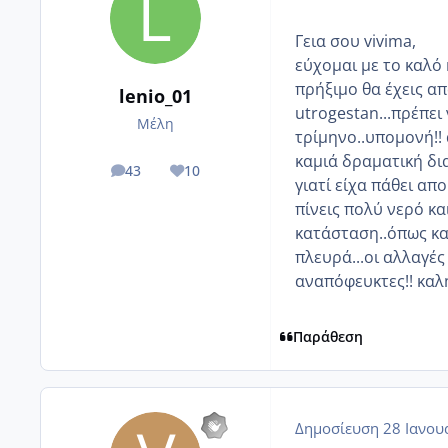
Γεια σου vivima,
εύχομαι με το καλό
πρήξιμο θα έχεις απ
lenio_01
utrogestan...πρέπει
Μέλη
τρίμηνο..υπομονή!!
καμιά δραματική δι
43
10
posts
Reputation
γιατί είχα πάθει α
πίνεις πολύ νερό κα
κατάσταση..όπως κα
πλευρά...οι αλλαγέ
αναπόφευκτες!! καλ
Παράθεση
Δημοσίευση
28 Ιανου