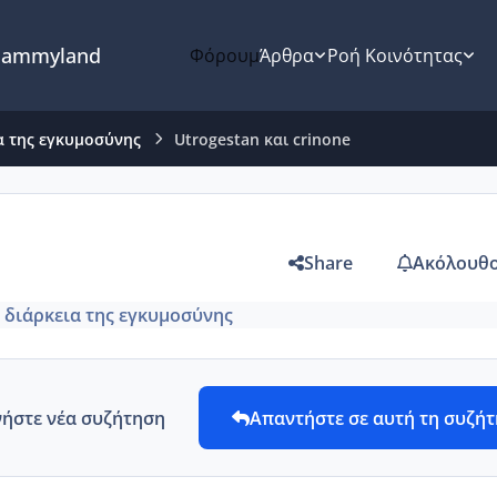
ammyland
Φόρουμ
Άρθρα
Ροή Κοινότητας
α της εγκυμοσύνης
Utrogestan και crinone
Share
Ακόλουθο
 διάρκεια της εγκυμοσύνης
νήστε νέα συζήτηση
Απαντήστε σε αυτή τη συζή