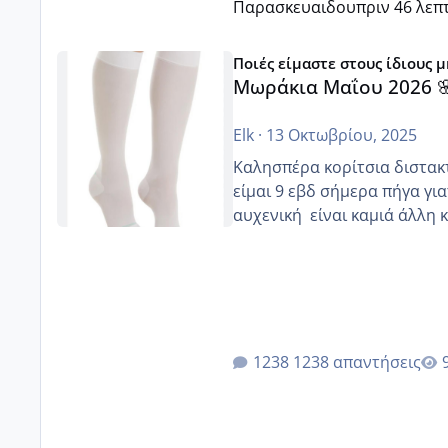
Παρασκευαιδου
πριν 46 λεπ
Μωράκια Μαΐου 2026 🌸🌻🌹
Ποιές είμαστε στους ίδιους 
Μωράκια Μαΐου 2026 
Elk
·
13 Οκτωβρίου, 2025
Καλησπέρα κορίτσια διστακτι
είμαι 9 εβδ σήμερα πήγα για
αυχενική είναι καμιά 
1238 απαντήσεις