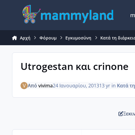
Μετάβαση σε περιεχόμενο
m
Αρχή
Φόρουμ
Εγκυμοσύνη
Κατά τη διάρκει
Utrogestan και crinone
Από
vivima
24 Ιανουαρίου, 2013
13 yr
in
Κατά τη
Ξεκι