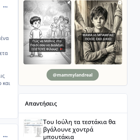
comment_900741
 ένα
νετα
@mammylandreal
ις
 και
Απαντήσεις
Του Ιούλη τα τεστάκια θα βγάλουνε χοντρά μπουτά
Του Ιούλη τα τεστάκια θα
βγάλουνε χοντρά
comment_900767
μπουτάκια