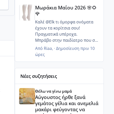
Μωράκια Μαΐου 2026 🌸🌻🌹
Μωράκια Μαΐου 2026 🌸🌻
🌹
Καλέ @Elk τι όμορφα ονόματα
έχουν τα κορίτσια σου!
Πραγματικά υπέροχα.
Μπράβο στην παιδίατρο που σε
συμβούλευσε να συνεχίσεις με
Από
Riaa
, ·
Δημοσίευση
πριν 10
αποκλειστικό θηλασμό γιατί
ώρες
συνήθως οι περισσότεροι λένε
δώσε και ξένο να ξεμπερδευεις.
Με το καλό να μπορέσει να
Νέες συζητήσεις
οδηγήσει ο μπαμπάς σου και να
σας επισκεφτούν 🙂 ευχαριστώ
Αύγουστος ήρθε ξανά γεμάτος γέλια και ανεμελιά μ
για τις ευχές για τον πεθερό μου.
ς
Θέλω να γίνω μαμά
@Eirin σε ευχαριστώ και εσένα
Αύγουστος ήρθε ξανά
για τις ευχές!
γεμάτος γέλια και ανεμελιά
Τώρα είναι πιο χαλαρά στη
μακάρι φεύγοντας να
δουλειά και δεν λείπω πολλές