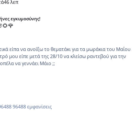
τά
46 λεπ
μήνες εγκυμοσύνης!
🌻🌹
κά είπα να ανοίξω το θεματάκι για τα μωράκια του Μαΐου εγώ
τρό μου είπε μετά της 28/10 να κλείσω ραντεβού για την
άλλη κοπέλα να γεννάει Μάιο ;;
96488 εμφανίσεις