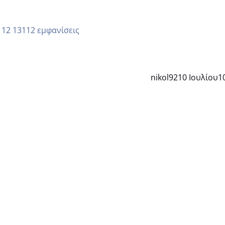
13112 εμφανίσεις
nikol92
10 Ιουλίου
1