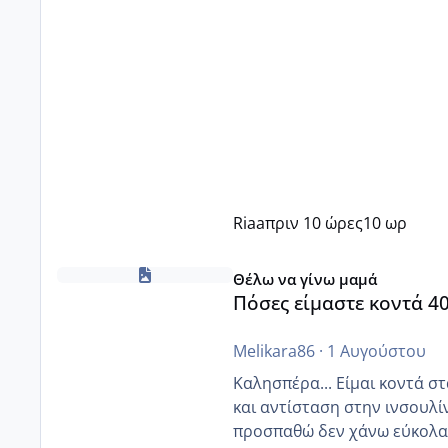
Riaa
πριν 10 ώρες
10 ωρ
Πόσες είμαστε κοντά 40 και προσπαθούμε;;
Θέλω να γίνω μαμά
Πόσες είμαστε κοντά 4
Melikara86
·
1 Αυγούστου
Καλησπέρα... Είμαι κοντά στα 40. 
και αντίσταση στην ινσουλί
προσπαθώ δεν χάνω εύκολα! Προσπαθώ για ακόμη ένα παιδί εδώ και 1,5 χρόνο! Θέλετε