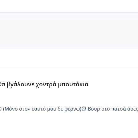
α
 θα βγάλουνε χοντρά μπουτάκια
😜 (Μόνο στον εαυτό μου δε φέρνω)😅 Βουρ στο πατσά όσε