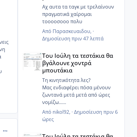
Αχ αυτα τα ταγκ με τρελαίνουν
πραγματικά χαίρομαι
τοοοοσοοο πολυ
Από
Παρασκευαιδου
, ·
Δημοσίευση
πριν 47 λεπτά
νεις
ύνη
Του Ιούλη τα τεστάκια θα βγάλουνε χοντρά μπουτά
Του Ιούλη τα τεστάκια θα
α
βγάλουνε χοντρά
μπουτάκια
υ
Τη κινητικότητα λες?
Μας ενδιαφέρει πόσα μένουν
ζωντανά μετά μετά από ώρες
νομίζω...
Γιατί ο άντρας μου έχει 85%
Από
nikol92
, ·
Δημοσίευση
πριν 6
κινητικότητα, αλλα 6 ώρες μετά
ώρες
μόνο 20% ζουν και 12 ώρες μετά
comment_901103
Του Ιούλη τα τεστάκια θα βγάλουνε χοντρά μπουτά
κανένα..
Του Ιούλη τα τεστάκια θα