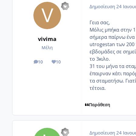
Δημοσίευση
24 Ιανου
Γεια σας,
Μόλις μπήκα στην 1
σήμερα παίρνω ένα 
vivima
utrogestan των 200
Μέλη
εβδομάδες σε σημεί
το 3κιλο.
10
10
posts
Reputation
31 του μήνα τα στα
έπαιρναν κάτι παρόμ
τα σταματήσω. Γιατ
τέτοια.
Παράθεση
Δημοσίευση
24 Ιανου