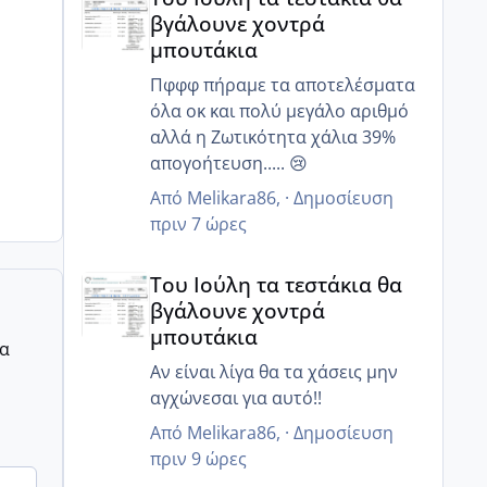
Γι αυτό μας είπε να κάνουμε πιο
βγάλουνε χοντρά
στοχευμένα επαφή..
μπουτάκια
Μετά από κάποιες ώρες πόσα
ζουν?
Πφφφ πήραμε τα αποτελέσματα
όλα οκ και πολύ μεγάλο αριθμό
αλλά η Ζωτικότητα χάλια 39%
απογοήτευση..... 😢
Από
Melikara86
, ·
Δημοσίευση
πριν 7 ώρες
Του Ιούλη τα τεστάκια θα βγάλουνε χοντρά μπουτά
Του Ιούλη τα τεστάκια θα
βγάλουνε χοντρά
μπουτάκια
ρα
Αν είναι λίγα θα τα χάσεις μην
αγχώνεσαι για αυτό!!
Από
Melikara86
, ·
Δημοσίευση
πριν 9 ώρες