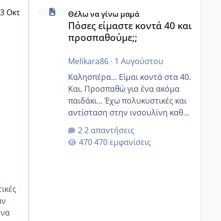
Πόσες είμαστε κοντά 40 και προσπαθούμε;;
3 Οκτ
Θέλω να γίνω μαμά
Πόσες είμαστε κοντά 40 και
προσπαθούμε;;
Melikara86
·
1 Αυγούστου
Καλησπέρα... Είμαι κοντά στα 40.
Και. Προσπαθώ για ένα ακόμα
παιδάκι... Έχω πολυκυστικές και
αντίσταση στην ινσουλίνη καθώς
και χάσιμοτο! Έχω λίγα κιλά
2 απαντήσεις
παραπάνω και όσο κ αν
470 εμφανίσεις
προσπαθώ δεν χάνω εύκολα!
Προσπαθώ για ακόμη ένα παιδί
εδώ και 1,5 χρόνο! Θέλετε να
γράψετε όσες κοπέλες είστε σε
παρόμοια φάση;; Αυτή την
αν
στιγμή έχω δύο χαμένους
κύκλους δεν έχω έρθει περίοδο