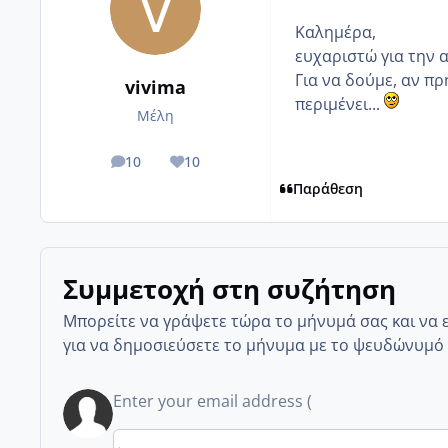
Καλημέρα,
ευχαριστώ για την 
Για να δούμε, αν πρ
vivima
περιμένει...
Μέλη
10
10
posts
Reputation
Παράθεση
Συμμετοχή στη συζήτηση
Μπορείτε να γράψετε τώρα το μήνυμά σας και να 
για να δημοσιεύσετε το μήνυμα με το ψευδώνυμό 