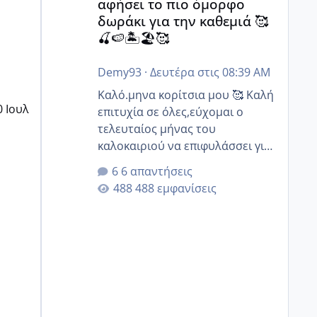
αφήσει το πιο όμορφο
ώρες.
δωράκι για την καθεμιά 🥰
Έχει πάρει ο άντρας μου κάποιες
🍒🍉🏝️🏖️🥰
μέρες άδεια ,και από Σεπτέμβριο
θα πάρει και την 9 μήνη άδεια
Demy93
·
Δευτέρα στις 08:39 AM
του, οπότε θα είμαστε άνετοι.
Καλό.μηνα κορίτσια μου 🥰 Καλή
0 Ιουλ
επιτυχία σε όλες,εύχομαι ο
τελευταίος μήνας του
καλοκαιριού να επιφυλάσσει για
όλες σας την πιο όμορφη
6 απαντήσεις
έκπληξη 🧿 @Elk @Melikara86
488 εμφανίσεις
@Παρασκευαιδου @Zenia z
@melitiniღ @Christi.D. @flowerv
@Riaa @Ngsofia