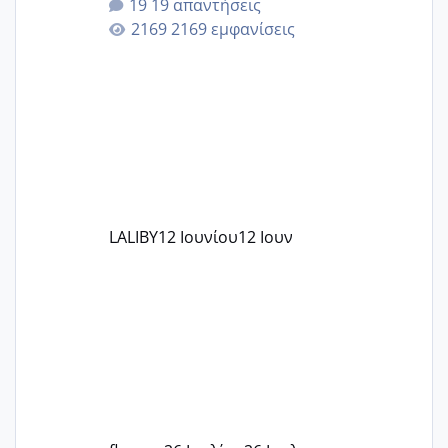
19 απαντήσεις
επιιτυχία? έκανα στο υγεία με τον
2169 εμφανίσεις
ζερβομανωλάκη (δεν το εψαξε καθόλου
το θέμα δεν μου άρεσε καθο΄λου) και
στο γένεσις με τον πάντο
LALIBY
12 Ιουνίου
12 Ιουν