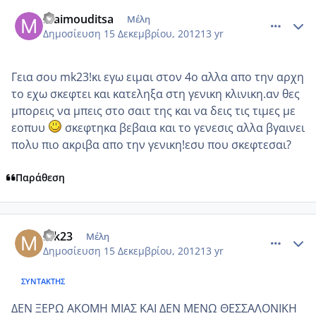
comment_896999
Author stats
maimouditsa
Μέλη
Δημοσίευση
15 Δεκεμβρίου, 2012
13 yr
Γεια σου mk23!κι εγω ειμαι στον 4ο αλλα απο την αρχη
το εχω σκεφτει και κατεληξα στη γενικη κλινικη.αν θες
μπορεις να μπεις στο σαιτ της και να δεις τις τιμες με
εοπυυ
σκεφτηκα βεβαια και το γενεσις αλλα βγαινει
πολυ πιο ακριβα απο την γενικη!εσυ που σκεφτεσαι?
Παράθεση
comment_897068
Author stats
mk23
Μέλη
Δημοσίευση
15 Δεκεμβρίου, 2012
13 yr
ΣΥΝΤΆΚΤΗΣ
ΔΕΝ ΞΕΡΩ ΑΚΟΜΗ ΜΙΑΣ ΚΑΙ ΔΕΝ ΜΕΝΩ ΘΕΣΣΑΛΟΝΙΚΗ