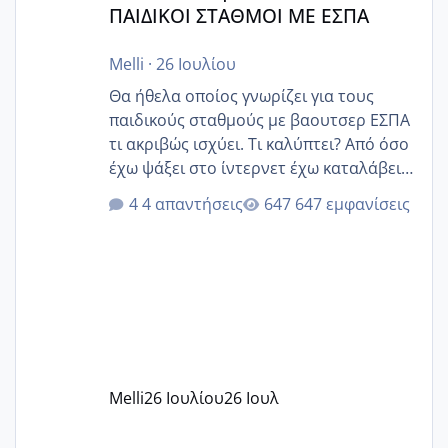
ΠΑΙΔΙΚΟΙ ΣΤΑΘΜΟΙ ΜΕ ΕΣΠΑ
Melli
·
26 Ιουλίου
Θα ήθελα οποίος γνωρίζει για τους
παιδικούς σταθμούς με βαουτσερ ΕΣΠΑ
τι ακριβώς ισχύει. Τι καλύπτει? Από όσο
έχω ψάξει στο ίντερνετ έχω καταλάβει
ότι το βαουτσερ καλύπτει όλα τα
4 απαντήσεις
647 εμφανίσεις
δίδακτρα και τα τροφεια του ιδιωτικού
παιδικού σταθμού για όποιον το έχει
πάρει. Οι παιδικοί σταθμοί έχουν
υπογράψει σύμβαση με την ΕΕΤΑΑ ότι
δέχονται παιδιά με βαουτσερ και ότι
αυτό τα καλύπτει όλα εκτός από έξτρα
όπως σχολικό λεωφορείο κτλ. Είναι
παράνομο να χρεώνουν κάτι επιπλέον.
Melli
26 Ιουλίου
26 Ιουλ
Εγώ πήγα σε έναν ιδιωτικό παιδικό στ