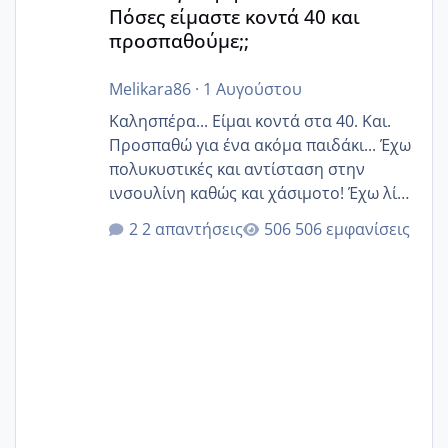
Πόσες είμαστε κοντά 40 και
προσπαθούμε;;
Melikara86
·
1 Αυγούστου
Καλησπέρα... Είμαι κοντά στα 40. Και.
Προσπαθώ για ένα ακόμα παιδάκι... Έχω
πολυκυστικές και αντίσταση στην
ινσουλίνη καθώς και χάσιμοτο! Έχω λίγα
κιλά παραπάνω και όσο κ αν προσπαθώ
2 απαντήσεις
506 εμφανίσεις
δεν χάνω εύκολα! Προσπαθώ για ακόμη
ένα παιδί εδώ και 1,5 χρόνο! Θέλετε να
γράψετε όσες κοπέλες είστε σε
παρόμοια φάση;; Αυτή την στιγμή έχω
δύο χαμένους κύκλους δεν έχω έρθει
περίοδο αυτό τον μήνα περίμενα 20 δεν
ήρθα απλά είδα λίγα ροζ έκανα υπέρηχο
την επομενη μέρα και το ενδομήτριό
ήταν 11,1 χιλιοστά πολύ κα