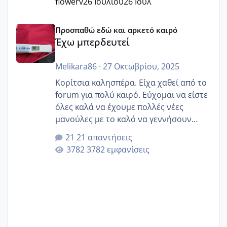
flowerv
26 Ιουλίου
26 Ιουλ
Έχω μπερδευτεί
Προσπαθώ εδώ και αρκετό καιρό
Έχω μπερδευτεί
Melikara86
·
27 Οκτωβρίου, 2025
Κορίτσια καλησπέρα. Είχα χαθεί από το
forum για πολύ καιρό. Εύχομαι να είστε
όλες καλά να έχουμε πολλές νέες
μανούλες με το καλό να γεννήσουν
αυτές που ήδη περιμένουν. Να πάρουν
21 απαντήσεις
γερα μωράκια στην αγκαλίτσα τους
3782 εμφανίσεις
🙏🏼🙏🏼 Ας πάμε λοιπόν στο θέμα μου.
Τελευταία περίοδο 25 σεπτεμβρίου
Εδώ και τέσσερις πέντε μέρες νιώθω
αρρωστη δεν έχω κουράγιο για τίποτα
πονάει πολύ το στήθος μου και τα δύο
και βάζω θερμόμετρο και έχω συνεχώς