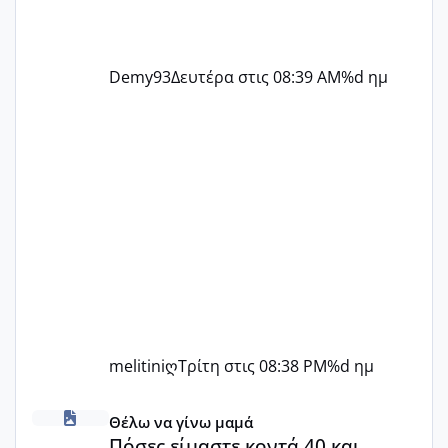
Demy93
Δευτέρα στις 08:39 AM
%d ημ
melitiniღ
Τρίτη στις 08:38 PM
%d ημ
Πόσες είμαστε κοντά 40 και προσπαθούμε;;
Θέλω να γίνω μαμά
Πόσες είμαστε κοντά 40 και