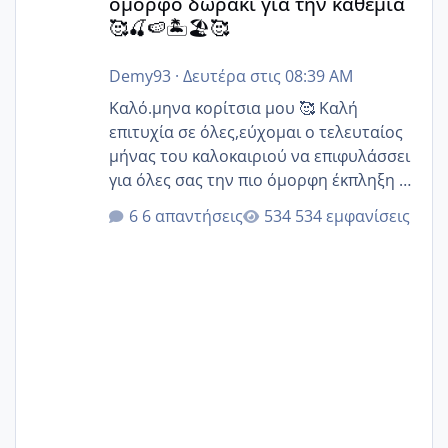
όμορφο δωράκι για την καθεμιά
🥰🍒🍉🏝️🏖️🥰
Demy93
·
Δευτέρα στις 08:39 AM
Καλό.μηνα κορίτσια μου 🥰 Καλή
επιτυχία σε όλες,εύχομαι ο τελευταίος
μήνας του καλοκαιριού να επιφυλάσσει
για όλες σας την πιο όμορφη έκπληξη 🧿
@Elk @Melikara86 @Παρασκευαιδου
6 απαντήσεις
534 εμφανίσεις
@Zenia z @melitiniღ @Christi.D.
@flowerv @Riaa @Ngsofia