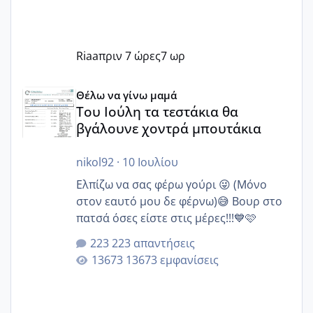
Riaa
πριν 7 ώρες
7 ωρ
Του Ιούλη τα τεστάκια θα βγάλουνε χοντρά μπουτάκια
Θέλω να γίνω μαμά
Του Ιούλη τα τεστάκια θα
βγάλουνε χοντρά μπουτάκια
nikol92
·
10 Ιουλίου
Ελπίζω να σας φέρω γούρι 😜 (Μόνο
στον εαυτό μου δε φέρνω)😅 Βουρ στο
πατσά όσες είστε στις μέρες!!!💙🩷
223 απαντήσεις
13673 εμφανίσεις