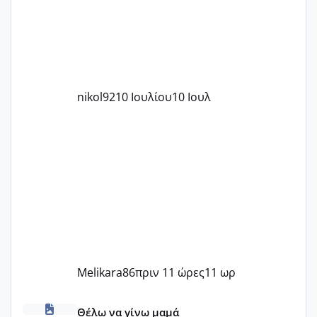
nikol92
10 Ιουλίου
10 Ιουλ
Melikara86
πριν 11 ώρες
11 ωρ
Πόσες είμαστε κοντά 40 και προσπαθούμε;;
Θέλω να γίνω μαμά