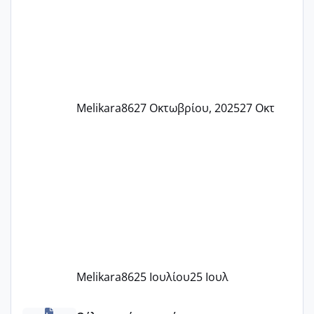
37 με 37, 3 Έτσι λοιπόν είπα να κάνω
ένα τεστ την παρασ
Melikara86
27 Οκτωβρίου, 2025
27 Οκτ
Melikara86
25 Ιουλίου
25 Ιουλ
Χαμηλή άμη