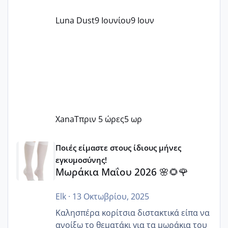
Luna Dust
9 Ιουνίου
9 Ιουν
XanaT
πριν 5 ώρες
5 ωρ
Μωράκια Μαΐου 2026 🌸🌻🌹
Ποιές είμαστε στους ίδιους μήνες
εγκυμοσύνης!
Μωράκια Μαΐου 2026 🌸🌻🌹
Elk
·
13 Οκτωβρίου, 2025
Καλησπέρα κορίτσια διστακτικά είπα να
ανοίξω το θεματάκι για τα μωράκια του