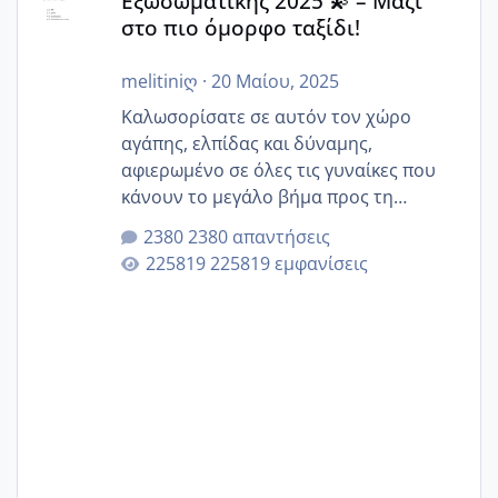
Εξωσωματικής 2025 💫 – Μαζί
στο πιο όμορφο ταξίδι!
melitiniღ
·
20 Μαίου, 2025
Καλωσορίσατε σε αυτόν τον χώρο
αγάπης, ελπίδας και δύναμης,
αφιερωμένο σε όλες τις γυναίκες που
κάνουν το μεγάλο βήμα προς τη
μητρότητα μέσω εξωσωματικής το 2025.
2380 απαντήσεις
Εδώ θα μοιραστούμε αγωνίες, χαρές,
225819 εμφανίσεις
εμπειρίες και κάθε μικρή ή μεγάλη
στιγμή αυτού του ξεχωριστού ταξιδιού.
Καμία δεν είναι μόνη – όλες μαζί
μπορούμε να στηρίξουμε η μία την
άλλη, να δώσουμε κουράγιο στις
δύσκολες στιγμές και να γιορτάσουμε
τις μικρές και μεγάλες νίκες. Είτε είστε
στο στάδιο της προετοιμασίας, είτε
ετοιμάζεστε