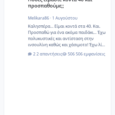
προσπαθούμε;;
Melikara86
·
1 Αυγούστου
Καλησπέρα... Είμαι κοντά στα 40. Και.
Προσπαθώ για ένα ακόμα παιδάκι... Έχω
πολυκυστικές και αντίσταση στην
ινσουλίνη καθώς και χάσιμοτο! Έχω λίγα
κιλά παραπάνω και όσο κ αν προσπαθώ
2 απαντήσεις
506 εμφανίσεις
δεν χάνω εύκολα! Προσπαθώ για ακόμη
ένα παιδί εδώ και 1,5 χρόνο! Θέλετε να
γράψετε όσες κοπέλες είστε σε
παρόμοια φάση;; Αυτή την στιγμή έχω
δύο χαμένους κύκλους δεν έχω έρθει
περίοδο αυτό τον μήνα περίμενα 20 δεν
ήρθα απλά είδα λίγα ροζ έκανα υπέρηχο
την επομενη μέρα και το ενδομήτριό
ήταν 11,1 χιλιοστά πολύ κα