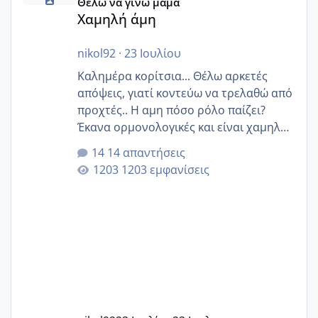
Θέλω να γίνω μαμά
Χαμηλή άμη
nikol92
·
23 Ιουλίου
Καλημέρα κορίτσια... Θέλω αρκετές
απόψεις, γιατί κοντεύω να τρελαθώ από
προχτές.. Η αμη πόσο ρόλο παίζει?
Έκανα ορμονολογικές και είναι χαμηλή
για την ηλικία μου.. Είχα ήδη μια
14 απαντήσεις
εγκυμοσύνη, που έπρεπε να τερματιστεί
1203 εμφανίσεις
στην 27η εβδομάδα και προσπαθώ 7
μήνες ήδη και αρχίζω να αγχώνομαι με
το 1,18... Είμαι 33.. Κάποια που να έμεινε
με χαμηλή άμη???