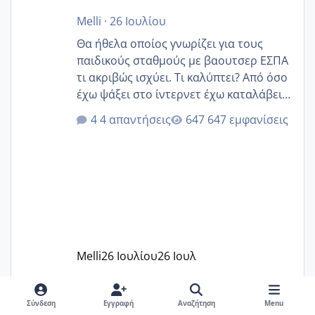
Melli
·
26 Ιουλίου
Θα ήθελα οποίος γνωρίζει για τους
παιδικούς σταθμούς με βαουτσερ ΕΣΠΑ
τι ακριβώς ισχύει. Τι καλύπτει? Από όσο
έχω ψάξει στο ίντερνετ έχω καταλάβει
ότι το βαουτσερ καλύπτει όλα τα
4 απαντήσεις
647 εμφανίσεις
δίδακτρα και τα τροφεια του ιδιωτικού
παιδικού σταθμού για όποιον το έχει
πάρει. Οι παιδικοί σταθμοί έχουν
υπογράψει σύμβαση με την ΕΕΤΑΑ ότι
δέχονται παιδιά με βαουτσερ και ότι
αυτό τα καλύπτει όλα εκτός από έξτρα
όπως σχολικό λεωφορείο κτλ. Είναι
παράνομο να χρεώνουν κάτι επιπλέον.
Melli
26 Ιουλίου
26 Ιουλ
Εγώ πήγα σε έναν ιδιωτικό παιδικό στ
Σύνδεση
Εγγραφή
Αναζήτηση
Menu