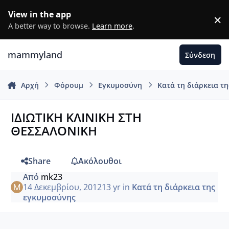
Μετάβαση σε περιεχόμενο
View in the app
×
D
A better way to browse.
Learn more
.
mammyland
Σύνδεση
Αρχή
Φόρουμ
Εγκυμοσύνη
Κατά τη διάρκεια τ
ΙΔΙΩΤΙΚΗ ΚΛΙΝΙΚΗ ΣΤΗ
ΘΕΣΣΑΛΟΝΙΚΗ
Share
Ακόλουθοι
Από
mk23
14 Δεκεμβρίου, 2012
13 yr
in
Κατά τη διάρκεια της
εγκυμοσύνης