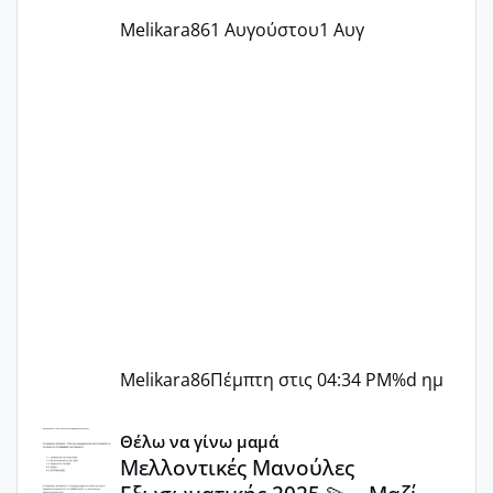
Melikara86
1 Αυγούστου
1 Αυγ
Melikara86
Πέμπτη στις 04:34 PM
%d ημ
Μελλοντικές Μανούλες Εξωσωματικής 2025 💫 – Μαζί στο
Θέλω να γίνω μαμά
Μελλοντικές Μανούλες