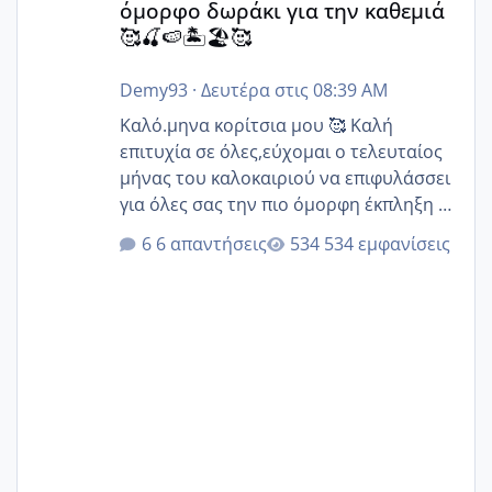
όμορφο δωράκι για την καθεμιά
🥰🍒🍉🏝️🏖️🥰
Demy93
·
Δευτέρα στις 08:39 AM
Καλό.μηνα κορίτσια μου 🥰 Καλή
επιτυχία σε όλες,εύχομαι ο τελευταίος
μήνας του καλοκαιριού να επιφυλάσσει
για όλες σας την πιο όμορφη έκπληξη 🧿
@Elk @Melikara86 @Παρασκευαιδου
6 απαντήσεις
534 εμφανίσεις
@Zenia z @melitiniღ @Christi.D.
@flowerv @Riaa @Ngsofia