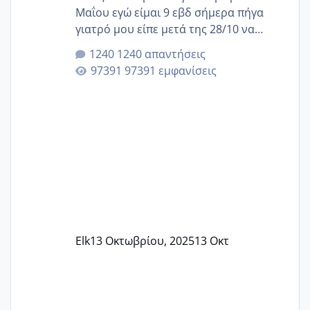
Μαΐου εγώ είμαι 9 εβδ σήμερα πήγα
γιατρό μου είπε μετά της 28/10 να
κλείσω ραντεβού για την αυχενική είναι
1240 απαντήσεις
καμιά άλλη κοπέλα να γεννάει Μάιο ;;
97391 εμφανίσεις
Elk
13 Οκτωβρίου, 2025
13 Οκτ