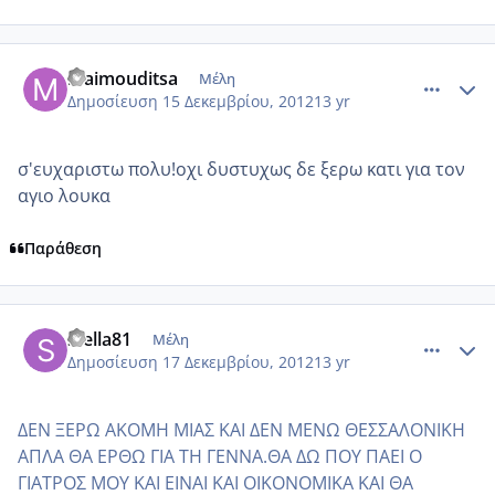
comment_897070
Author stats
maimouditsa
Μέλη
Δημοσίευση
15 Δεκεμβρίου, 2012
13 yr
σ'ευχαριστω πολυ!οχι δυστυχως δε ξερω κατι για τον
αγιο λουκα
Παράθεση
comment_897177
Author stats
stella81
Μέλη
Δημοσίευση
17 Δεκεμβρίου, 2012
13 yr
ΔΕΝ ΞΕΡΩ ΑΚΟΜΗ ΜΙΑΣ ΚΑΙ ΔΕΝ ΜΕΝΩ ΘΕΣΣΑΛΟΝΙΚΗ
ΑΠΛΑ ΘΑ ΕΡΘΩ ΓΙΑ ΤΗ ΓΕΝΝΑ.ΘΑ ΔΩ ΠΟΥ ΠΑΕΙ Ο
ΓΙΑΤΡΟΣ ΜΟΥ ΚΑΙ ΕΙΝΑΙ ΚΑΙ ΟΙΚΟΝΟΜΙΚΑ ΚΑΙ ΘΑ