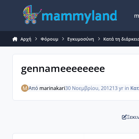
Μετάβαση σε περιεχόμενο
m
Αρχή
Φόρουμ
Εγκυμοσύνη
Κατά τη διάρκει
gennameeeeeeee
Από
marinakari
30 Νοεμβρίου, 2012
13 yr
in
Κατ
Ξεκι