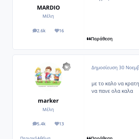
MARDIO
Μέλη
2.6k
16
posts
Reputation
Παράθεση
Δημοσίευση
30 Νοεμβ
με το καλο να κρατη
να πανε ολα καλα
marker
Μέλη
5.4k
13
posts
Reputation
Περιοχή
Αθήνα
Παράθεση