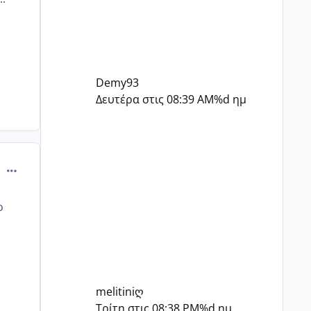
Demy93
Δευτέρα στις 08:39 AM
%d ημ
comment_894976
o
melitiniღ
Τρίτη στις 08:38 PM
%d ημ