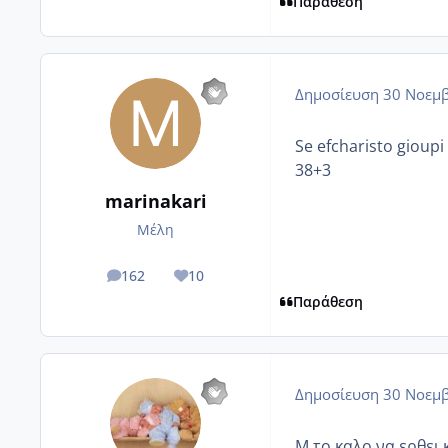
Παράθεση
Δημοσίευση
30 Νοεμβ
Se efcharisto giou
38+3
marinakari
Μέλη
162
10
posts
Reputation
Παράθεση
Δημοσίευση
30 Νοεμβ
Μ το καλο να ερθει 