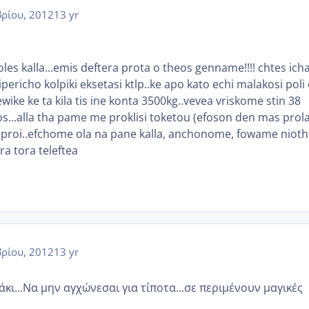
ρίου, 2012
13 yr
oles kalla...emis deftera prota o theos genname!!!! chtes ich
ericho kolpiki eksetasi ktlp..ke apo kato echi malakosi poli
tewike ke ta kila tis ine konta 3500kg..vevea vriskome stin 38
...alla tha pame me proklisi toketou (efoson den mas prolav
to proi..efchome ola na pane kalla, anchonome, fowame niot
ra tora teleftea
ρίου, 2012
13 yr
κι...Να μην αγχώνεσαι για τίποτα...σε περιμένουν μαγικές