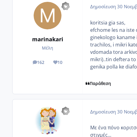
Δημοσίευση
30 Νοεμβ
koritsia gia sas,
efchome les na iste 
ginekologo kaname ip
marinakari
trachilos, i mikri ka
Μέλη
vdomada tora arkivos
mikri)..tin deftera 
162
10
posts
Reputation
genika polla ke diafo
Παράθεση
Δημοσίευση
30 Νοεμβ
Με ένα πόνο κοριτσά
στιγμές...