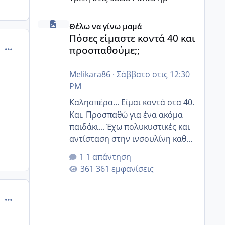
Πόσες είμαστε κοντά 40 και προσπαθούμε;;
Θέλω να γίνω μαμά
Πόσες είμαστε κοντά 40 και
comment_894986
προσπαθούμε;;
Melikara86
·
Σάββατο στις 12:30
PM
Καλησπέρα... Είμαι κοντά στα 40.
Και. Προσπαθώ για ένα ακόμα
παιδάκι... Έχω πολυκυστικές και
αντίσταση στην ινσουλίνη καθώς
και χάσιμοτο! Έχω λίγα κιλά
1 απάντηση
παραπάνω και όσο κ αν
361 εμφανίσεις
προσπαθώ δεν χάνω εύκολα!
Προσπαθώ για ακόμη ένα παιδί
comment_894988
εδώ και 1,5 χρόνο! Θέλετε να
γράψετε όσες κοπέλες είστε σε
παρόμοια φάση;; Αυτή την