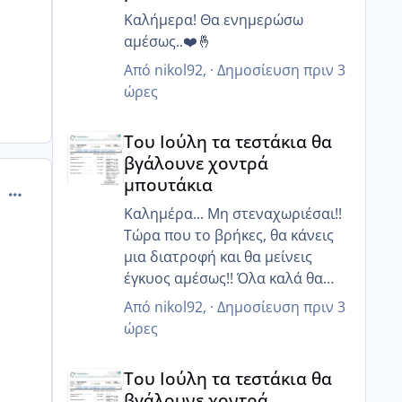
Καλήμερα! Θα ενημερώσω
αμέσως..❤️🤞
Από
nikol92
, ·
Δημοσίευση
πριν 3
ώρες
Του Ιούλη τα τεστάκια θα βγάλουνε χοντρά μπουτά
Του Ιούλη τα τεστάκια θα
βγάλουνε χοντρά
μπουτάκια
comment_894955
Καλημέρα... Μη στεναχωριέσαι!!
Τώρα που το βρήκες, θα κάνεις
μια διατροφή και θα μείνεις
έγκυος αμέσως!! Όλα καλά θα
πάνε είμαι σίγουρη!!!❤️❤️
Από
nikol92
, ·
Δημοσίευση
πριν 3
ώρες
Του Ιούλη τα τεστάκια θα βγάλουνε χοντρά μπουτά
Του Ιούλη τα τεστάκια θα
βγάλουνε χοντρά