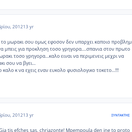
ρίου, 2012
13 yr
ι το μωρακι σου ομως εφοσον δεν υπαρχει καποιο προβλη
να μπεις για προκληση τοσο γρηγορα....σπανια στον πρωτο
ωρακι τοσο γρηγορα...καλο ειναι να περιμενεις μεχρι να
ι σου να βγει...
ο καλο κ να εχεις εναν ευκολο φυσιολογικο τοκετο...!!!
ρίου, 2012
13 yr
ΣΥΝΤΆΚΤΗΣ
a Gia tis efches sas, chriazonte! Mpempoula den ine to proto