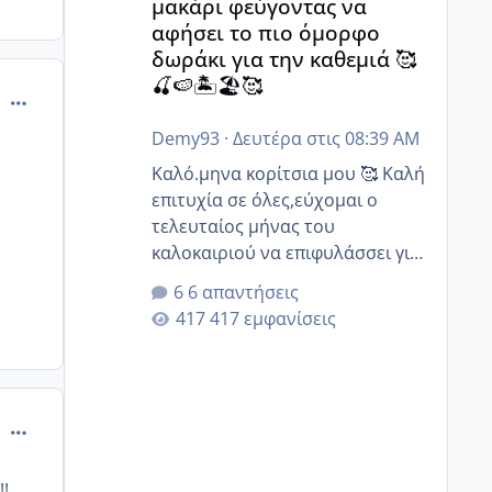
μακάρι φεύγοντας να
αφήσει το πιο όμορφο
δωράκι για την καθεμιά 🥰
🍒🍉🏝️🏖️🥰
comment_894969
Demy93
·
Δευτέρα στις 08:39 AM
Καλό.μηνα κορίτσια μου 🥰 Καλή
επιτυχία σε όλες,εύχομαι ο
τελευταίος μήνας του
καλοκαιριού να επιφυλάσσει για
όλες σας την πιο όμορφη
6 απαντήσεις
έκπληξη 🧿 @Elk @Melikara86
417 εμφανίσεις
@Παρασκευαιδου @Zenia z
@melitiniღ @Christi.D. @flowerv
@Riaa @Ngsofia
comment_894974
!!