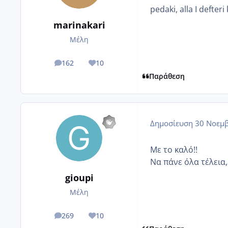
pedaki, alla I defter
marinakari
Μέλη
162
10
posts
Reputation
Παράθεση
Δημοσίευση
30 Νοεμβ
Με το καλό!!
Να πάνε όλα τέλεια,
gioupi
Μέλη
269
10
posts
Reputation