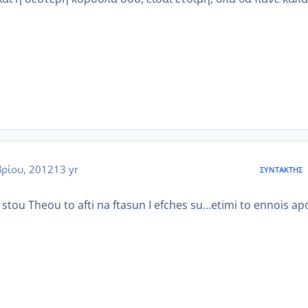
ρίου, 2012
13 yr
ΣΥΝΤΆΚΤΗΣ
stou Theou to afti na ftasun I efches su...etimi to ennois ap