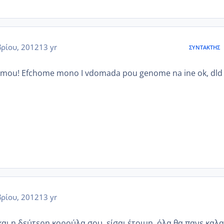
ρίου, 2012
13 yr
ΣΥΝΤΆΚΤΗΣ
pi mou! Efchome mono I vdomada pou genome na ine ok, dld
ρίου, 2012
13 yr
και η δεύτερη κορούλα σου, είσαι έτοιμη, όλα θα πανε καλα