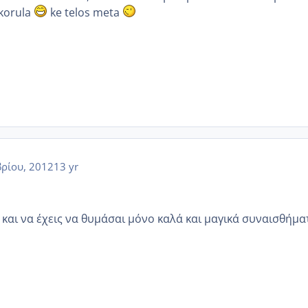
i korula
ke telos meta
ρίου, 2012
13 yr
 και να έχεις να θυμάσαι μόνο καλά και μαγικά συναισθήματ