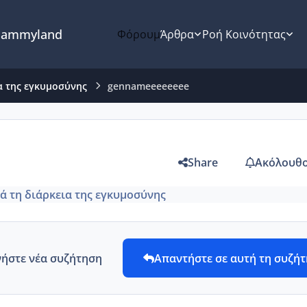
ammyland
Φόρουμ
Άρθρα
Ροή Κοινότητας
α της εγκυμοσύνης
gennameeeeeeee
Share
Ακόλουθο
ά τη διάρκεια της εγκυμοσύνης
νήστε νέα συζήτηση
Απαντήστε σε αυτή τη συζή