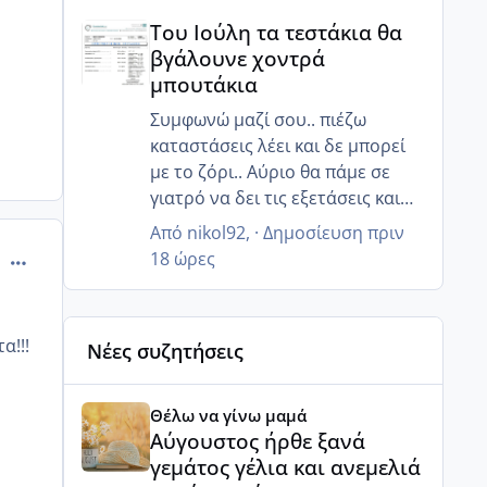
Του Ιούλη τα τεστάκια θα βγάλουνε χοντρά μπουτά
άμεσα να χάσω κιλά!! Για να
Του Ιούλη τα τεστάκια θα
ρυθμιστεί όλο αυτό... Εχθές
βγάλουνε χοντρά
ήμουν μέσα στα νεύρα... Έκλαιγα
μπουτάκια
και δεν ήθελα να μου μιλήσει
άνθρωπος και έκλαιγα με
Συμφωνώ μαζί σου.. πιέζω
αφορμή αλλά πράγματα άσχετα,
καταστάσεις λέει και δε μπορεί
απλά ξέσπασα....
με το ζόρι.. Αύριο θα πάμε σε
γιατρό να δει τις εξετάσεις και
ίσως καταλάβει ότι πρέπει να
Από
nikol92
, ·
Δημοσίευση
πριν
βιαστούμε.. 😒
comment_894965
18 ώρες
α!!!
Νέες συζητήσεις
Αύγουστος ήρθε ξανά γεμάτος γέλια και ανεμελιά μ
Θέλω να γίνω μαμά
Αύγουστος ήρθε ξανά
γεμάτος γέλια και ανεμελιά