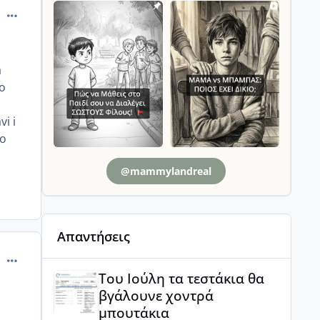
comment_894936
a
 o
i i
ho
@mammylandreal
Απαντήσεις
comment_894952
Του Ιούλη τα τεστάκια θα βγάλουνε χοντρά μπουτά
Του Ιούλη τα τεστάκια θα
βγάλουνε χοντρά
μπουτάκια