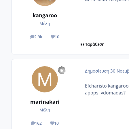
kangaroo
Μέλη
2.9k
10
posts
Reputation
Παράθεση
Δημοσίευση
30 Νοεμβ
Efcharisto kangaroo 
apopsi vdomadas?
marinakari
Μέλη
162
10
posts
Reputation