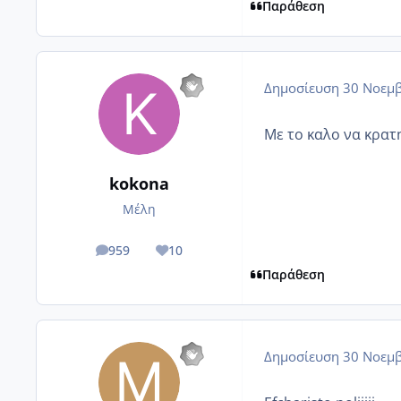
Παράθεση
Δημοσίευση
30 Νοεμβ
Με το καλο να κρατη
kokona
Μέλη
959
10
posts
Reputation
Παράθεση
Δημοσίευση
30 Νοεμβ