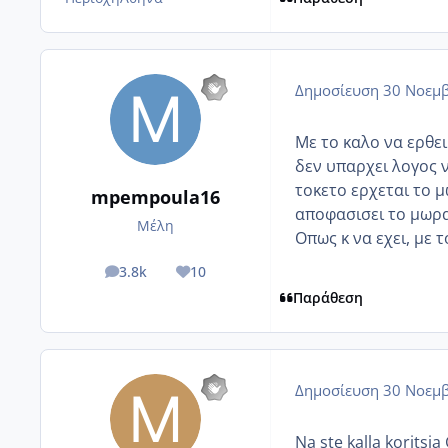
Δημοσίευση
30 Νοεμβ
Με το καλο να ερθε
δεν υπαρχει λογος 
τοκετο ερχεται το μ
mpempoula16
αποφασισει το μωρακ
Μέλη
Οπως κ να εχει, με τ
3.8k
10
posts
Reputation
Παράθεση
Δημοσίευση
30 Νοεμβ
Na ste kalla koritsi