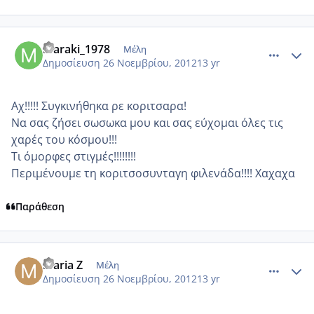
comment_894037
Author stats
maraki_1978
Μέλη
Δημοσίευση
26 Νοεμβρίου, 2012
13 yr
Αχ!!!!! Συγκινήθηκα ρε κοριτσαρα!
Να σας ζήσει σωσωκα μου και σας εύχομαι όλες τις
χαρές του κόσμου!!!
Τι όμορφες στιγμές!!!!!!!!
Περιμένουμε τη κοριτσοσυνταγη φιλενάδα!!!! Χαχαχα
Παράθεση
comment_894039
Author stats
maria Z
Μέλη
Δημοσίευση
26 Νοεμβρίου, 2012
13 yr