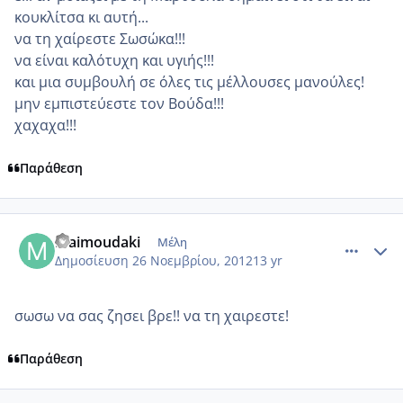
κουκλίτσα κι αυτή...
να τη χαίρεστε Σωσώκα!!!
να είναι καλότυχη και υγιής!!!
και μια συμβουλή σε όλες τις μέλλουσες μανούλες!
μην εμπιστεύεστε τον Βούδα!!!
χαχαχα!!!
Παράθεση
comment_893877
Author stats
Maimoudaki
Μέλη
Δημοσίευση
26 Νοεμβρίου, 2012
13 yr
σωσω να σας ζησει βρε!! να τη χαιρεστε!
Παράθεση