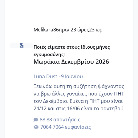
Melikara86
πριν 23 ώρες
23 ωρ
Μωράκια Δεκεμβρίου 2026
Ποιές είμαστε στους ίδιους μήνες
εγκυμοσύνης!
Μωράκια Δεκεμβρίου 2026
Luna Dust
·
9 Ιουνίου
Ξεκινάω αυτή τη συζήτηση ψάχνοντας
να βρω άλλες γυναίκες που έχουν ΠΗΤ
τον Δεκέμβριο. Εμένα η ΠΗΤ μου είναι
24/12 και στις 16/06 είναι το ραντεβού
της αυχενικής διαφάνειας. Έχω αρκετό
88 απαντήσεις
άγχος και οι μέρες δεν φαίνεται να
7064 εμφανίσεις
περνάνε με τίποτα.