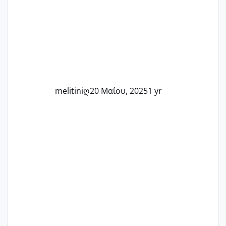
Καμία δεν είναι μόνη – όλες μαζί
μπορούμε να στηρίξουμε η μία την
άλλη, να δώσουμε κουράγιο στις
δύσκολες στιγμές και να γιορτάσουμε
τις μικρές και μεγάλες νίκες. Είτε είστε
στο στάδιο της προετοιμασίας, είτε
ετοιμάζεστε
melitiniღ
20 Μαίου, 2025
1 yr