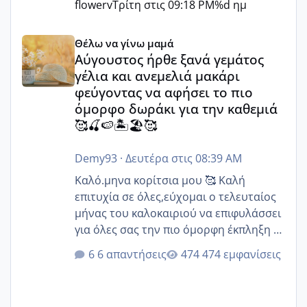
flowerv
Τρίτη στις 09:18 PM
%d ημ
Αύγουστος ήρθε ξανά γεμάτος γέλια και ανεμελιά μακάρι 
Θέλω να γίνω μαμά
Αύγουστος ήρθε ξανά γεμάτος
γέλια και ανεμελιά μακάρι
φεύγοντας να αφήσει το πιο
όμορφο δωράκι για την καθεμιά
🥰🍒🍉🏝️🏖️🥰
Demy93
·
Δευτέρα στις 08:39 AM
Καλό.μηνα κορίτσια μου 🥰 Καλή
επιτυχία σε όλες,εύχομαι ο τελευταίος
μήνας του καλοκαιριού να επιφυλάσσει
για όλες σας την πιο όμορφη έκπληξη 🧿
@Elk @Melikara86 @Παρασκευαιδου
6 απαντήσεις
474 εμφανίσεις
@Zenia z @melitiniღ @Christi.D.
@flowerv @Riaa @Ngsofia