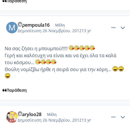
Παράθεση
comment_893943
Author stats
mpempoula16
Μέλη
Δημοσίευση
26 Νοεμβρίου, 2012
13 yr
Να σας ζήσει η μπουμπού!!!!!
Γερή και καλότυχη να είναι και να έχει όλα τα καλά
του κόσμου...
Θούλη νομίζβω ήρθε η σειρά σου για την κόρη...
Παράθεση
comment_893964
Author stats
maryloo28
Μέλη
Δημοσίευση
26 Νοεμβρίου, 2012
13 yr