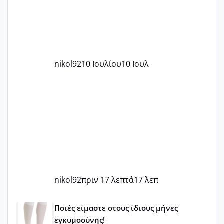
nikol92
10 Ιουλίου
10 Ιουλ
nikol92
πριν 17 λεπτά
17 λεπ
Μωράκια Μαΐου 2026 🌸🌻🌹
Ποιές είμαστε στους ίδιους μήνες
εγκυμοσύνης!