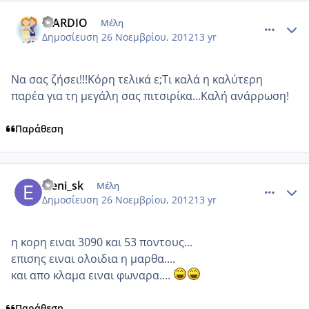
comment_893891
Author stats
MARDIO
Μέλη
Δημοσίευση
26 Νοεμβρίου, 2012
13 yr
Να σας ζήσει!!!Κόρη τελικά ε;Τι καλά η καλύτερη
παρέα για τη μεγάλη σας πιτσιρίκα...Καλή ανάρρωση!
Παράθεση
comment_893903
Author stats
Eleni_sk
Μέλη
Δημοσίευση
26 Νοεμβρίου, 2012
13 yr
η κορη ειναι 3090 και 53 ποντους...
επισης ειναι ολοιδια η μαρθα....
και απο κλαμα ειναι φωναρα....
Παράθεση