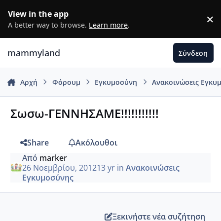
Μετάβαση σε περιεχόμενο
View in the app
×
D
A better way to browse.
Learn more
.
mammyland
Σύνδεση
Αρχή
Φόρουμ
Εγκυμοσύνη
Ανακοινώσεις Εγκυ
Σωσω-ΓΕΝΝΗΣΑΜΕ!!!!!!!!!!!
Share
Ακόλουθοι
Από
marker
26 Νοεμβρίου, 2012
13 yr
in
Ανακοινώσεις
Εγκυμοσύνης
Ξεκινήστε νέα συζήτηση