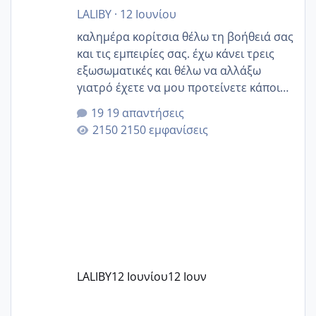
LALIBY
·
12 Ιουνίου
καλημέρα κορίτσια θέλω τη βοήθειά σας
και τις εμπειρίες σας. έχω κάνει τρεις
εξωσωματικές και θέλω να αλλάξω
γιατρό έχετε να μου προτείνετε κάποιον
που μείνατε ευχαριστημένες και είχατε
19 απαντήσεις
επιιτυχία? έκανα στο υγεία με τον
2150 εμφανίσεις
ζερβομανωλάκη (δεν το εψαξε καθόλου
το θέμα δεν μου άρεσε καθο΄λου) και
στο γένεσις με τον πάντο
LALIBY
12 Ιουνίου
12 Ιουν