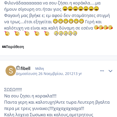
Φιλενάδαααααααα να σου ζήσει η κοράκλα.....μα
ήμουν σίγουρη οτι ήταν γιος
Φαγανή μας βγήκε ε; εμ αφού δεν σταμάτησες στιγμή
να τρως....έτσι εξηγείται
Γερή και
καλότυχη να είναι και καλή δύναμη σε εσένα
Παράθεση
comment_894082
Author stats
sofibell
Μέλη
Δημοσίευση
26 Νοεμβρίου, 2012
13 yr
ΣΩΣΩ!!!!!!
Να σου ζησει η κορακλα!!!!
Παντα γερη και καλοτυχη!Αντε τωρα Λευτερη βγαλτα
περα με τρεις γυναικες!!!!χαχαχαχααχα!!!
Καλη λοχεια Σωσωκα και καλους,αμετρητους