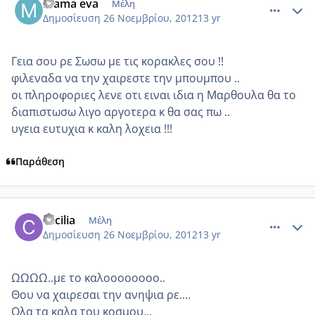
mama eva
Μέλη
Δημοσίευση
26 Νοεμβρίου, 2012
13 yr
Γεια σου ρε Σωσω με τις κορακλες σου !!
φιλεναδα να την χαιρεστε την μπουμπου ..
οι πληροφοριες λενε οτι ειναι ιδια η Μαρθουλα θα το
διαπιστωσω λιγο αργοτερα κ θα σας πω ..
υγεια ευτυχια κ καλη λοχεια !!!
Παράθεση
comment_893860
Author stats
cecilia
Μέλη
Δημοσίευση
26 Νοεμβρίου, 2012
13 yr
ΩΩΩΩ..με το καλοοοοοοοο..
Θου να χαιρεσαι την ανηψια ρε....
Ολα τα καλα του κοσμου...