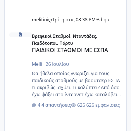
melitiniღ
Τρίτη στις 08:38 PM
%d ημ
ΠΑΙΔΙΚΟΙ ΣΤΑΘΜΟΙ ΜΕ ΕΣΠΑ
Βρεφικοί Σταθμοί, Νταντάδες,
Παιδότοποι, Πάρτυ
ΠΑΙΔΙΚΟΙ ΣΤΑΘΜΟΙ ΜΕ ΕΣΠΑ
Melli
·
26 Ιουλίου
Θα ήθελα οποίος γνωρίζει για τους
παιδικούς σταθμούς με βαουτσερ ΕΣΠΑ
τι ακριβώς ισχύει. Τι καλύπτει? Από όσο
έχω ψάξει στο ίντερνετ έχω καταλάβει
ότι το βαουτσερ καλύπτει όλα τα
4 απαντήσεις
626 εμφανίσεις
δίδακτρα και τα τροφεια του ιδιωτικού
παιδικού σταθμού για όποιον το έχει
πάρει. Οι παιδικοί σταθμοί έχουν
υπογράψει σύμβαση με την ΕΕΤΑΑ ότι