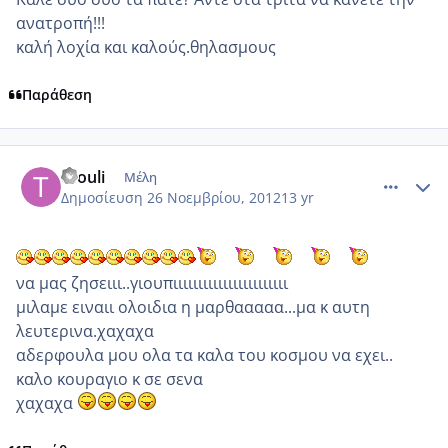
ανατροπή!!!
καλή λοχία και καλούς.θηλασμους
Παράθεση
comment_893938
Author stats
thouli
Μέλη
Δημοσίευση
26 Νοεμβρίου, 2012
13 yr
να μας ζησειιι..γιουπιιιιιιιιιιιιιιιιιιιιιιι
μιλαμε ειναιι ολοιδια η μαρθααααα...μα κ αυτη
λευτερινα.χαχαχα
αδερφουλα μου ολα τα καλα του κοσμου να εχει..
καλο κουραγιο κ σε σενα
χαχαχα