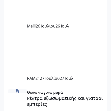
δέχονται παιδιά με βαουτσερ και ότι
αυτό τα καλύπτει όλα εκτός από έξτρα
όπως σχολικό λεωφορείο κτλ. Είναι
παράνομο να χρεώνουν κάτι επιπλέον.
Melli
26 Ιουλίου
26 Ιουλ
Εγώ πήγα σε έναν ιδιωτικό παιδικό στ
RAM21
27 Ιουλίου
27 Ιουλ
κέντρα εξωσωματικής και γιατροί εμπερίες
Θέλω να γίνω μαμά
κέντρα εξωσωματικής και γιατροί
εμπερίες