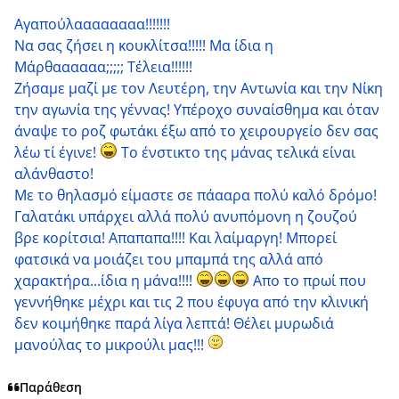
Αγαπούλαααααααα!!!!!!!
Να σας ζήσει η κουκλίτσα!!!!! Μα ίδια η
Μάρθαααααα;;;;; Τέλεια!!!!!!
Ζήσαμε μαζί με τον Λευτέρη, την Αντωνία και την Νίκη
την αγωνία της γέννας! Υπέροχο συναίσθημα και όταν
άναψε το ροζ φωτάκι έξω από το χειρουργείο δεν σας
λέω τί έγινε!
Το ένστικτο της μάνας τελικά είναι
αλάνθαστο!
Με το θηλασμό είμαστε σε πάααρα πολύ καλό δρόμο!
Γαλατάκι υπάρχει αλλά πολύ ανυπόμονη η ζουζού
βρε κορίτσια! Απαπαπα!!!! Και λαίμαργη! Μπορεί
φατσικά να μοιάζει του μπαμπά της αλλά από
χαρακτήρα...ίδια η μάνα!!!!
Απο το πρωί που
γεννήθηκε μέχρι και τις 2 που έφυγα από την κλινική
δεν κοιμήθηκε παρά λίγα λεπτά! Θέλει μυρωδιά
μανούλας το μικρούλι μας!!!
Παράθεση