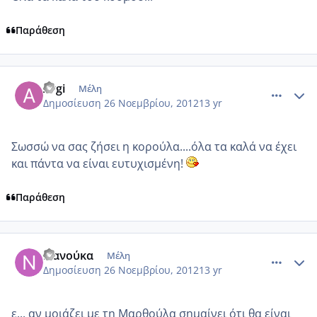
Παράθεση
comment_893866
Author stats
Argi
Μέλη
Δημοσίευση
26 Νοεμβρίου, 2012
13 yr
Σωσσώ να σας ζήσει η κορούλα....όλα τα καλά να έχει
και πάντα να είναι ευτυχισμένη!
Παράθεση
comment_893868
Author stats
Νανούκα
Μέλη
Δημοσίευση
26 Νοεμβρίου, 2012
13 yr
ε... αν μοιάζει με τη Μαρθούλα σημαίνει ότι θα είναι