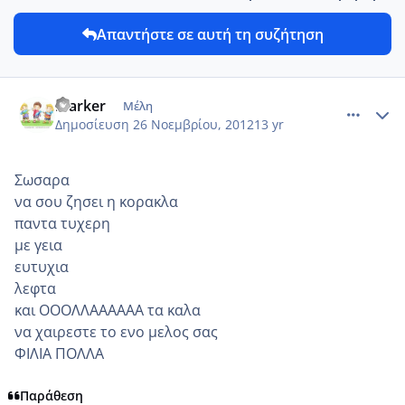
Απαντήστε σε αυτή τη συζήτηση
comment_893847
Author stats
marker
Μέλη
Δημοσίευση
26 Νοεμβρίου, 2012
13 yr
Σωσαρα
να σου ζησει η κορακλα
παντα τυχερη
με γεια
ευτυχια
λεφτα
και ΟΟΟΛΛΑΑΑΑΑΑ τα καλα
να χαιρεστε το ενο μελος σας
ΦΙΛΙΑ ΠΟΛΛΑ
Παράθεση