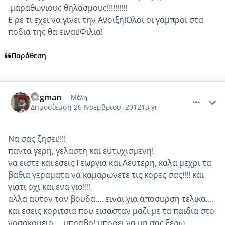
,μαραθωνιους θηλασμους!!!!!!!!!!
Ε ρε τι εχει να γινει την Ανοιξη!Ολοι οι γαμπροι στα
ποδια της θα ειναι!Φιλια!
Παράθεση
comment_894088
Author stats
vagman
Μέλη
Δημοσίευση
26 Νοεμβρίου, 2012
13 yr
Να σας ζησει!!!!
παντα γερη, γελαστη και ευτυχισμενη!
να ειστε και εσεις Γεωργια και Λευτερη, καλα μεχρι τα
βαθια γεραματα να καμαρωνετε τις κορες σας!!!! και
γιατι οχι και ενα γιο!!!!
αλλα αυτον τον βουδα.... ειναι για αποσυρση τελικα....
και εσεις κοριτσια που εισασταν μαζι με τα παιδια στο
νοσοκομειο.... μπραβο! μπορει να μη σας ξερω