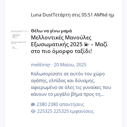
Luna Dust
Τετάρτη στις 05:51 AM
%d ημ
Μελλοντικές Μανούλες Εξωσωματικής 2025 💫 – Μαζί στο
Θέλω να γίνω μαμά
Μελλοντικές Μανούλες
Εξωσωματικής 2025 💫 – Μαζί
στο πιο όμορφο ταξίδι!
melitiniღ
·
20 Μαίου, 2025
Καλωσορίσατε σε αυτόν τον χώρο
αγάπης, ελπίδας και δύναμης,
αφιερωμένο σε όλες τις γυναίκες που
κάνουν το μεγάλο βήμα προς τη
μητρότητα μέσω εξωσωματικής το 2025.
2380 απαντήσεις
Εδώ θα μοιραστούμε αγωνίες, χαρές,
225325 εμφανίσεις
εμπειρίες και κάθε μικρή ή μεγάλη
στιγμή αυτού του ξεχωριστού ταξιδιού.