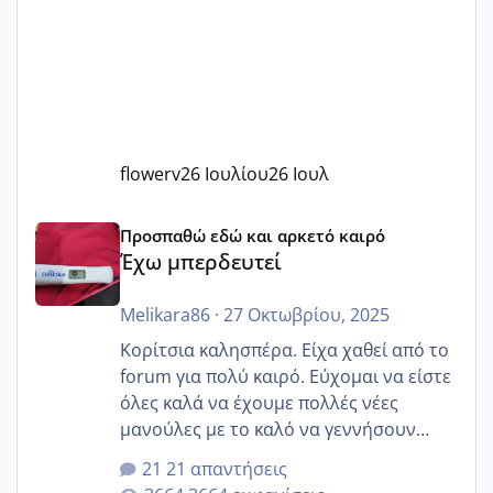
flowerv
26 Ιουλίου
26 Ιουλ
Έχω μπερδευτεί
Προσπαθώ εδώ και αρκετό καιρό
Έχω μπερδευτεί
Melikara86
·
27 Οκτωβρίου, 2025
Κορίτσια καλησπέρα. Είχα χαθεί από το
forum για πολύ καιρό. Εύχομαι να είστε
όλες καλά να έχουμε πολλές νέες
μανούλες με το καλό να γεννήσουν
αυτές που ήδη περιμένουν. Να πάρουν
21 απαντήσεις
γερα μωράκια στην αγκαλίτσα τους