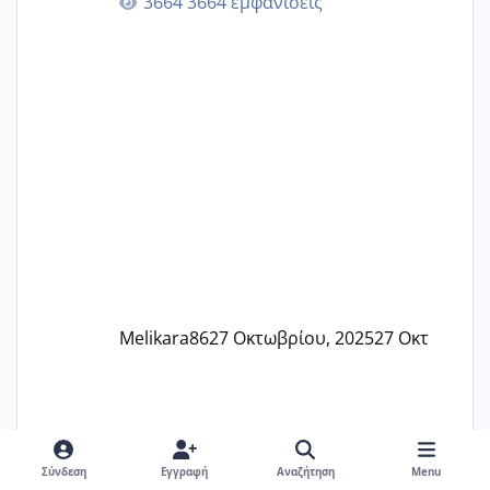
3664 εμφανίσεις
🙏🏼🙏🏼 Ας πάμε λοιπόν στο θέμα μου.
Τελευταία περίοδο 25 σεπτεμβρίου
Εδώ και τέσσερις πέντε μέρες νιώθω
αρρωστη δεν έχω κουράγιο για τίποτα
πονάει πολύ το στήθος μου και τα δύο
και βάζω θερμόμετρο και έχω συνεχώς
37 με 37, 3 Έτσι λοιπόν είπα να κάνω
ένα τεστ την παρασ
Melikara86
27 Οκτωβρίου, 2025
27 Οκτ
Σύνδεση
Εγγραφή
Αναζήτηση
Menu