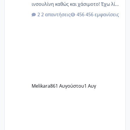
ινσουλίνη καθώς και χάσιμοτο! Έχω λίγα
κιλά παραπάνω και όσο κ αν προσπαθώ
2 απαντήσεις
456 εμφανίσεις
δεν χάνω εύκολα! Προσπαθώ για ακόμη
ένα παιδί εδώ και 1,5 χρόνο! Θέλετε να
γράψετε όσες κοπέλες είστε σε
παρόμοια φάση;; Αυτή την στιγμή έχω
δύο χαμένους κύκλους δεν έχω έρθει
περίοδο αυτό τον μήνα περίμενα 20 δεν
ήρθα απλά είδα λίγα ροζ έκανα υπέρηχο
την επομενη μέρα και το ενδομήτριό
ήταν 11,1 χιλιοστά πολύ κα
Melikara86
1 Αυγούστου
1 Αυγ