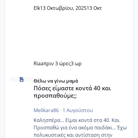
Elk
13 Οκτωβρίου, 2025
13 Οκτ
Riaa
πριν 3 ώρες
3 ωρ
Πόσες είμαστε κοντά 40 και προσπαθούμε;;
Θέλω να γίνω μαμά
Πόσες είμαστε κοντά 40 και
προσπαθούμε;;
Melikara86
·
1 Αυγούστου
Καλησπέρα... Είμαι κοντά στα 40. Και.
Προσπαθώ για ένα ακόμα παιδάκι... Έχω
πολυκυστικές και αντίσταση στην