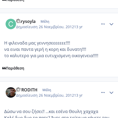
comment_893906
Author stats
chrysoyla
Μέλη
Δημοσίευση
26 Νοεμβρίου, 2012
13 yr
Η φιλεναδα μας γεννησεεεεεεε!!!!
να ειναι παντα γερή η κορη και δυνατη!!!!
το καλυτερο για μια ευτυχισμενη οικογενεια!!!!!
Παράθεση
comment_893913
Author stats
AFRODITH
Μέλη
Δημοσίευση
26 Νοεμβρίου, 2012
13 yr
Δώσω να σου ζήσει!! ...και εσένα Θουλη χαχαχα
Καλέ δυο δυο τα πατε? Άντε στα τρίτα να κάνετε την