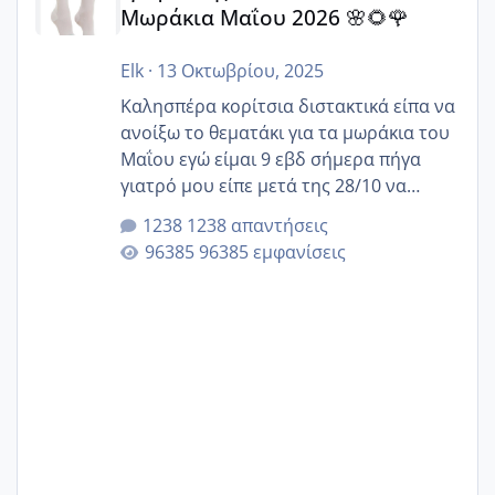
Μωράκια Μαΐου 2026 🌸🌻🌹
Elk
·
13 Οκτωβρίου, 2025
Καλησπέρα κορίτσια διστακτικά είπα να
ανοίξω το θεματάκι για τα μωράκια του
Μαΐου εγώ είμαι 9 εβδ σήμερα πήγα
γιατρό μου είπε μετά της 28/10 να
κλείσω ραντεβού για την αυχενική είναι
1238 απαντήσεις
καμιά άλλη κοπέλα να γεννάει Μάιο ;;
96385 εμφανίσεις