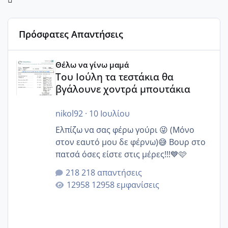
Πρόσφατες Απαντήσεις
Του Ιούλη τα τεστάκια θα βγάλουνε χοντρά μπουτάκια
Θέλω να γίνω μαμά
Του Ιούλη τα τεστάκια θα
βγάλουνε χοντρά μπουτάκια
nikol92
·
10 Ιουλίου
Ελπίζω να σας φέρω γούρι 😜 (Μόνο
στον εαυτό μου δε φέρνω)😅 Βουρ στο
πατσά όσες είστε στις μέρες!!!💙🩷
218 απαντήσεις
12958 εμφανίσεις