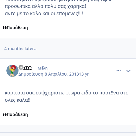
προσωπικα αλλα πολυ σας χαρηκα!
αντε με το καλο και οι επομενες!!!!
Παράθεση
4 months later...
comment_911047
Author stats
ΣΩΣΩ
Μέλη
Δημοσίευση
8 Απριλίου, 2013
13 yr
κοριτσια σας ευψχαριστω...τωρα ειδα το ποστ!!να στε
ολες καλα!!
Παράθεση