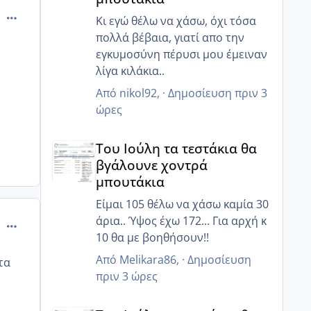
σας επισκεφτούν 🙂 ευχαριστώ
comment_888277
για τις ευχές για τον πεθερό μου.
Κι εγώ θέλω να χάσω, όχι τόσα
@Eirin σε ευχαριστώ και εσένα
πολλά βέβαια, γιατί απο την
για τις ευχές!
εγκυμοσύνη πέρυσι μου έμειναν
Τώρα είναι πιο χαλαρά στη
λίγα κιλάκια..
δουλειά και δεν λείπω πολλές
Από
nikol92
, ·
Δημοσίευση
πριν 3
ώρες.
ώρες
Έχει πάρει ο άντρας μου κάποιες
Του Ιούλη τα τεστάκια θα βγάλουνε χοντρά μπουτά
μέρες άδεια ,και από Σεπτέμβριο
Του Ιούλη τα τεστάκια θα
θα πάρει και την 9 μήνη άδεια
βγάλουνε χοντρά
του, οπότε θα είμαστε άνετοι.
μπουτάκια
Είμαι 105 θέλω να χάσω καμία 30
άρια.. Ύψος έχω 172... Για αρχή κ
comment_888745
10 θα με βοηθήσουν!!
Από
Melikara86
, ·
Δημοσίευση
τα
πριν 3 ώρες
Του Ιούλη τα τεστάκια θα βγάλουνε χοντρά μπουτά