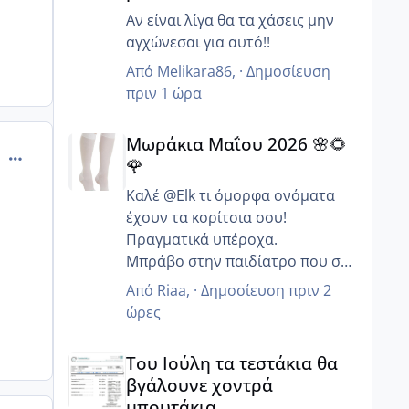
Αν είναι λίγα θα τα χάσεις μην
αγχώνεσαι για αυτό!!
Από
Melikara86
, ·
Δημοσίευση
πριν 1 ώρα
Μωράκια Μαΐου 2026 🌸🌻🌹
Μωράκια Μαΐου 2026 🌸🌻
comment_887552
🌹
Καλέ @Elk τι όμορφα ονόματα
έχουν τα κορίτσια σου!
Πραγματικά υπέροχα.
Μπράβο στην παιδίατρο που σε
συμβούλευσε να συνεχίσεις με
Από
Riaa
, ·
Δημοσίευση
πριν 2
αποκλειστικό θηλασμό γιατί
ώρες
συνήθως οι περισσότεροι λένε
Του Ιούλη τα τεστάκια θα βγάλουνε χοντρά μπουτά
δώσε και ξένο να ξεμπερδευεις.
Του Ιούλη τα τεστάκια θα
Με το καλό να μπορέσει να
βγάλουνε χοντρά
οδηγήσει ο μπαμπάς σου και να
μπουτάκια