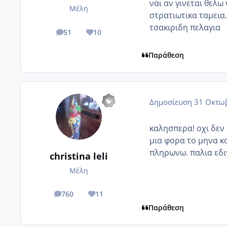
ναι αν γινεται θελω
Μέλη
στρατιωτικα ταμεια.
τσακιριδη πελαγια
51
10
posts
Reputation
Παράθεση
Δημοσίευση
31 Οκτωβ
καλησπερα! οχι δεν
μια φορα το μηνα κα
πληρωνω. παλια εδι
christina leli
Μέλη
760
11
posts
Reputation
Παράθεση