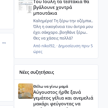
Του Ιούλη τα τεστάκια θα
βγάλουνε χοντρά
μπουτάκια
Καλημέρα! Τη ξέρω την οζέμπικ..
Όλη η οικογένεια του άντρα μου
έχει σάκχαρο..βοηθάνε ξέρω..
Θες να χάσεις πολλά?
comment_888808
Από
nikol92
, ·
Δημοσίευση
πριν 5
ώρες
Νέες συζητήσεις
Αύγουστος ήρθε ξανά γεμάτος γέλια και ανεμελιά μ
Θέλω να γίνω μαμά
Αύγουστος ήρθε ξανά
γεμάτος γέλια και ανεμελιά
μακάρι φεύγοντας να