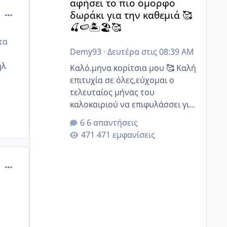
αφήσει το πιο όμορφο
comment_888853
δωράκι για την καθεμιά 🥰
🍒🍉🏝️🏖️🥰
τα
Demy93
·
Δευτέρα στις 08:39 AM
ηλ
Καλό.μηνα κορίτσια μου 🥰 Καλή
επιτυχία σε όλες,εύχομαι ο
τελευταίος μήνας του
καλοκαιριού να επιφυλάσσει για
όλες σας την πιο όμορφη
6 απαντήσεις
έκπληξη 🧿 @Elk @Melikara86
471 εμφανίσεις
@Παρασκευαιδου @Zenia z
@melitiniღ @Christi.D. @flowerv
comment_888854
@Riaa @Ngsofia