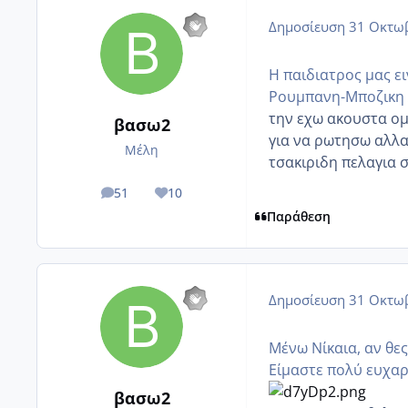
Δημοσίευση
31 Οκτωβ
H παιδιατρος μας ει
Ρουμπανη-Μποζικη λ
την εχω ακουστα ομ
βασω2
για να ρωτησω αλλα
Μέλη
τσακιριδη πελαγια σ
51
10
posts
Reputation
Παράθεση
Δημοσίευση
31 Οκτωβ
Μένω Νίκαια, αν θε
Είμαστε πολύ ευχαρ
βασω2