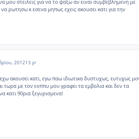
 να μου στειλεις για να το ψαξω αν ειναι συμβεβλημενη με
 να ρωτησω κ εσενα μηπως εχεις ακουσει κατι για την
ρίου, 2012
13 yr
 εχω ακουσει κατι, εγω παω ιδιωτικα δυστυχως, ευτυχως μο
ι τωρα με τον εοππυ μου γραφει τα εμβολια και δεν τα
να κατι 90ρια ξεγυρισμενα!