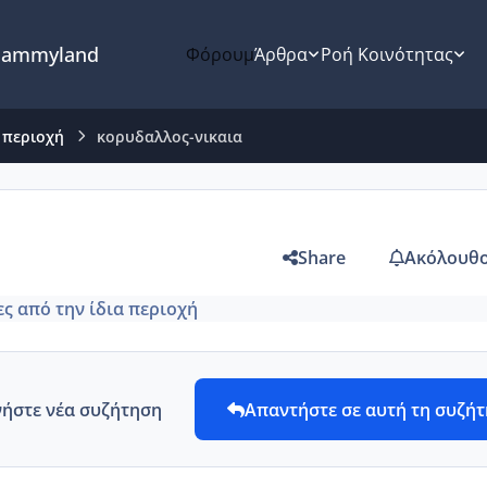
ammyland
Φόρουμ
Άρθρα
Ροή Κοινότητας
 περιοχή
κορυδαλλος-νικαια
Share
Ακόλουθο
ς από την ίδια περιοχή
νήστε νέα συζήτηση
Απαντήστε σε αυτή τη συζή