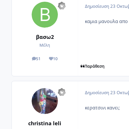
Δημοσίευση
23 Οκτωβ
καμια μανουλα απο 
βασω2
Μέλη
51
10
posts
Reputation
Παράθεση
Δημοσίευση
23 Οκτωβ
κερατσινι κανει;
christina leli