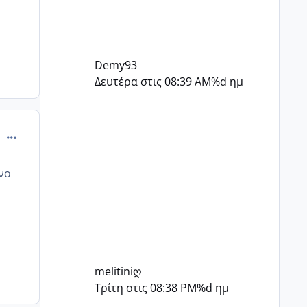
Demy93
Δευτέρα στις 08:39 AM
%d ημ
comment_888961
νο
melitiniღ
Τρίτη στις 08:38 PM
%d ημ