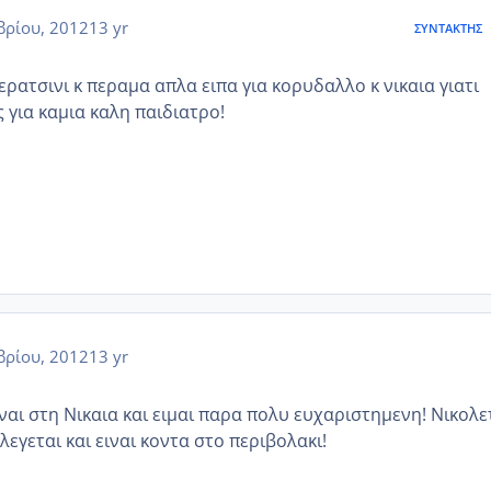
ρίου, 2012
13 yr
ΣΥΝΤΆΚΤΗΣ
κερατσινι κ περαμα απλα ειπα για κορυδαλλο κ νικαια γιατι
για καμια καλη παιδιατρο!
ρίου, 2012
13 yr
ναι στη Νικαια και ειμαι παρα πολυ ευχαριστημενη! Νικολε
εγεται και ειναι κοντα στο περιβολακι!