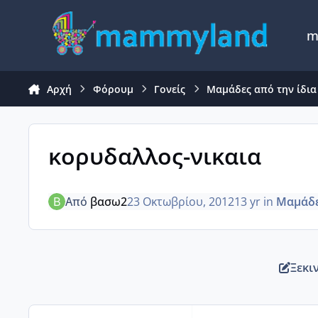
Μετάβαση σε περιεχόμενο
m
Αρχή
Φόρουμ
Γονείς
Μαμάδες από την ίδια
κορυδαλλος-νικαια
Από
βασω2
23 Οκτωβρίου, 2012
13 yr
in
Μαμάδε
Ξεκι