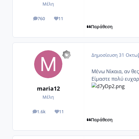
Μέλη
760
11
posts
Reputation
Παράθεση
Δημοσίευση
31 Οκτωβ
Μένω Νίκαια, αν θε
Είμαστε πολύ ευχαρ
maria12
Μέλη
1.6k
11
posts
Reputation
Παράθεση