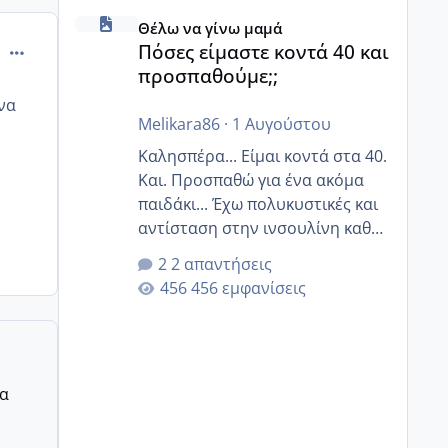
Πόσες είμαστε κοντά 40 και προσπαθούμε;;
Θέλω να γίνω μαμά
comment_888964
Πόσες είμαστε κοντά 40 και
προσπαθούμε;;
να
Melikara86
·
1 Αυγούστου
Καλησπέρα... Είμαι κοντά στα 40.
Και. Προσπαθώ για ένα ακόμα
παιδάκι... Έχω πολυκυστικές και
αντίσταση στην ινσουλίνη καθώς
και χάσιμοτο! Έχω λίγα κιλά
2 απαντήσεις
παραπάνω και όσο κ αν
456 εμφανίσεις
προσπαθώ δεν χάνω εύκολα!
Προσπαθώ για ακόμη ένα παιδί
εδώ και 1,5 χρόνο! Θέλετε να
γράψετε όσες κοπέλες είστε σε
ρα
παρόμοια φάση;; Αυτή την
στιγμή έχω δύο χαμένους
κύκλους δεν έχω έρθει περίοδο