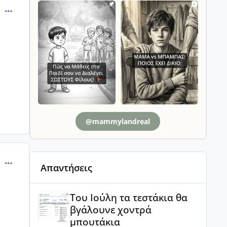
comment_887343
@mammylandreal
comment_887448
Απαντήσεις
Του Ιούλη τα τεστάκια θα βγάλουνε χοντρά μπουτά
Του Ιούλη τα τεστάκια θα
βγάλουνε χοντρά
μπουτάκια