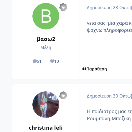
Δημοσίευση
28 Οκτωβ
γεια σας! μια χαρα 
ψαχνω πληροφοριες 
βασω2
Μέλη
51
10
posts
Reputation
Παράθεση
Δημοσίευση
30 Οκτωβ
H παιδιατρος μας ει
Ρουμπανη-Μποζικη λ
christina leli