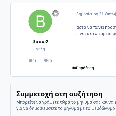
Δημοσίευση
31 Οκτωβ
αστα να πανε! προσ
ειναι κ στο ταμειο μ
βασω2
Μέλη
51
10
posts
Reputation
Παράθεση
Συμμετοχή στη συζήτηση
Μπορείτε να γράψετε τώρα το μήνυμά σας και να 
για να δημοσιεύσετε το μήνυμα με το ψευδώνυμό 