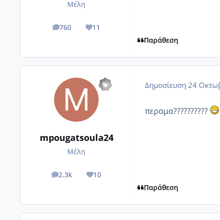
Μέλη
760
11
posts
Reputation
Παράθεση
Δημοσίευση
24 Οκτωβ
περαμα??????????
mpougatsoula24
Μέλη
2.3k
10
posts
Reputation
Παράθεση