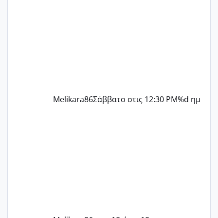
περίοδο αυτό τον μήνα περίμενα 20 δεν
ήρθα απλά είδα λίγα ροζ έκανα υπέρηχο
την επομενη μέρα και το ενδομήτριό
ήταν 11,1 χιλιοστά πολύ κα
Melikara86
Σάββατο στις 12:30 PM
%d ημ