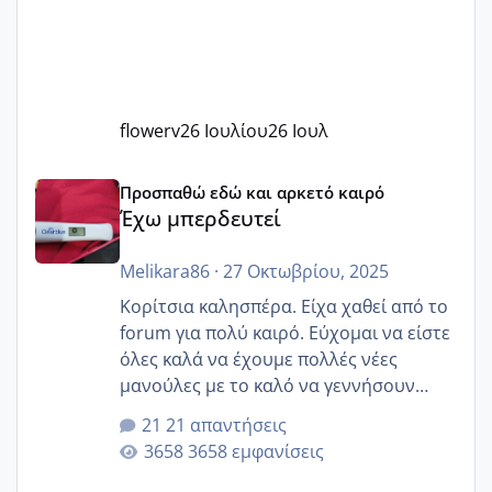
flowerv
26 Ιουλίου
26 Ιουλ
Έχω μπερδευτεί
Προσπαθώ εδώ και αρκετό καιρό
Έχω μπερδευτεί
Melikara86
·
27 Οκτωβρίου, 2025
Κορίτσια καλησπέρα. Είχα χαθεί από το
forum για πολύ καιρό. Εύχομαι να είστε
όλες καλά να έχουμε πολλές νέες
μανούλες με το καλό να γεννήσουν
αυτές που ήδη περιμένουν. Να πάρουν
21 απαντήσεις
γερα μωράκια στην αγκαλίτσα τους
3658 εμφανίσεις
🙏🏼🙏🏼 Ας πάμε λοιπόν στο θέμα μου.
Τελευταία περίοδο 25 σεπτεμβρίου