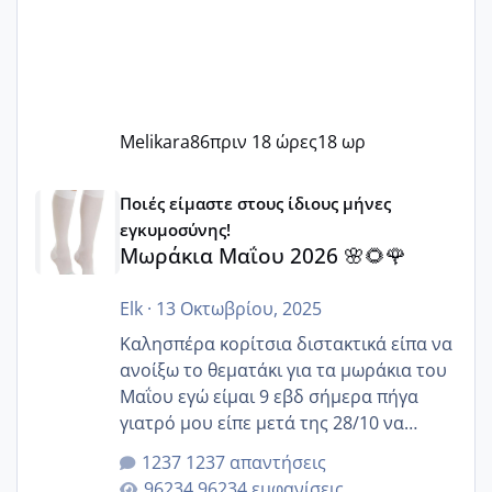
Melikara86
πριν 18 ώρες
18 ωρ
Μωράκια Μαΐου 2026 🌸🌻🌹
Ποιές είμαστε στους ίδιους μήνες
εγκυμοσύνης!
Μωράκια Μαΐου 2026 🌸🌻🌹
Elk
·
13 Οκτωβρίου, 2025
Καλησπέρα κορίτσια διστακτικά είπα να
ανοίξω το θεματάκι για τα μωράκια του
Μαΐου εγώ είμαι 9 εβδ σήμερα πήγα
γιατρό μου είπε μετά της 28/10 να
κλείσω ραντεβού για την αυχενική είναι
1237 απαντήσεις
καμιά άλλη κοπέλα να γεννάει Μάιο ;;
96234 εμφανίσεις