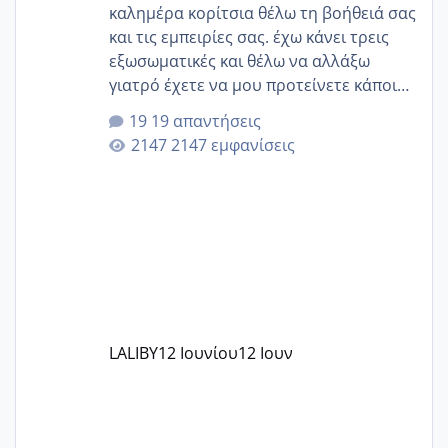
καλημέρα κορίτσια θέλω τη βοήθειά σας
και τις εμπειρίες σας. έχω κάνει τρεις
εξωσωματικές και θέλω να αλλάξω
γιατρό έχετε να μου προτείνετε κάποιον
που μείνατε ευχαριστημένες και είχατε
19 απαντήσεις
επιιτυχία? έκανα στο υγεία με τον
2147 εμφανίσεις
ζερβομανωλάκη (δεν το εψαξε καθόλου
το θέμα δεν μου άρεσε καθο΄λου) και
στο γένεσις με τον πάντο
LALIBY
12 Ιουνίου
12 Ιουν