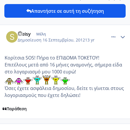
Απαντήστε σε αυτή τη συζήτηση
comment_879596
Author stats
Steisy
Μέλη
Δημοσίευση
16 Σεπτεμβρίου, 2012
13 yr
Κορίτσια SOS! Πήρα το ΕΠΙΔΟΜΑ ΤΟΚΕΤΟΥ!
Επιτέλους μετά από 16 μήνες αναμονής, σήμερα είδα
στο λογαριασμό μου 1000 ευρώ!
Όσες έχετε ασφάλεια δημοσίου, δείτε τι γίνεται στους
λογοριασμούς που έχετε δηλώσει!
Παράθεση
comment_879598
Author stats