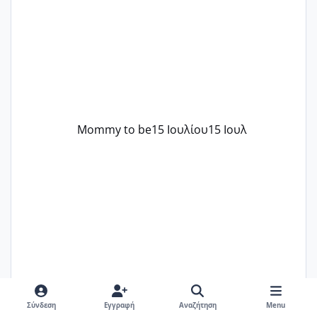
..βέβαια δεν είχα κανένα άγχος και
στρες ήταν επιλογή για ιατρικούς
λόγους της δεδομένης στιγμής.
Mommy to be
15 Ιουλίου
15 Ιουλ
Σύνδεση
Εγγραφή
Αναζήτηση
Menu