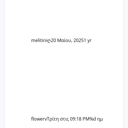
άλλη, να δώσουμε κουράγιο στις
δύσκολες στιγμές και να γιορτάσουμε
τις μικρές και μεγάλες νίκες. Είτε είστε
στο στάδιο της προετοιμασίας, είτε
ετοιμάζεστε
melitiniღ
20 Μαίου, 2025
1 yr
flowerv
Τρίτη στις 09:18 PM
%d ημ