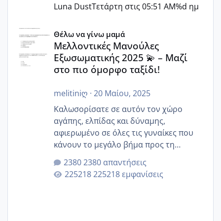
Luna Dust
Τετάρτη στις 05:51 AM
%d ημ
Μελλοντικές Μανούλες Εξωσωματικής 2025 💫 – Μαζί στο
Θέλω να γίνω μαμά
Μελλοντικές Μανούλες
Εξωσωματικής 2025 💫 – Μαζί
στο πιο όμορφο ταξίδι!
melitiniღ
·
20 Μαίου, 2025
Καλωσορίσατε σε αυτόν τον χώρο
αγάπης, ελπίδας και δύναμης,
αφιερωμένο σε όλες τις γυναίκες που
κάνουν το μεγάλο βήμα προς τη
μητρότητα μέσω εξωσωματικής το 2025.
2380 απαντήσεις
Εδώ θα μοιραστούμε αγωνίες, χαρές,
225218 εμφανίσεις
εμπειρίες και κάθε μικρή ή μεγάλη
στιγμή αυτού του ξεχωριστού ταξιδιού.
Καμία δεν είναι μόνη – όλες μαζί
μπορούμε να στηρίξουμε η μία την