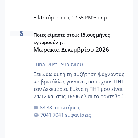
Elk
Τετάρτη στις 12:55 PM
%d ημ
Μωράκια Δεκεμβρίου 2026
Ποιές είμαστε στους ίδιους μήνες
εγκυμοσύνης!
Μωράκια Δεκεμβρίου 2026
Luna Dust
·
9 Ιουνίου
Ξεκινάω αυτή τη συζήτηση ψάχνοντας
να βρω άλλες γυναίκες που έχουν ΠΗΤ
τον Δεκέμβριο. Εμένα η ΠΗΤ μου είναι
24/12 και στις 16/06 είναι το ραντεβού
της αυχενικής διαφάνειας. Έχω αρκετό
88 απαντήσεις
άγχος και οι μέρες δεν φαίνεται να
7041 εμφανίσεις
περνάνε με τίποτα.