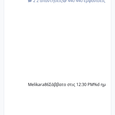
2 απαντήσεις
440 εμφανίσεις
δεν χάνω εύκολα! Προσπαθώ για ακόμη
ένα παιδί εδώ και 1,5 χρόνο! Θέλετε να
γράψετε όσες κοπέλες είστε σε
παρόμοια φάση;; Αυτή την στιγμή έχω
δύο χαμένους κύκλους δεν έχω έρθει
περίοδο αυτό τον μήνα περίμενα 20 δεν
ήρθα απλά είδα λίγα ροζ έκανα υπέρηχο
την επομενη μέρα και το ενδομήτριό
ήταν 11,1 χιλιοστά πολύ κα
Melikara86
Σάββατο στις 12:30 PM
%d ημ