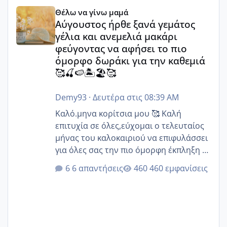
Αύγουστος ήρθε ξανά γεμάτος γέλια και ανεμελιά μακάρι 
Θέλω να γίνω μαμά
Αύγουστος ήρθε ξανά γεμάτος
γέλια και ανεμελιά μακάρι
φεύγοντας να αφήσει το πιο
όμορφο δωράκι για την καθεμιά
🥰🍒🍉🏝️🏖️🥰
Demy93
·
Δευτέρα στις 08:39 AM
Καλό.μηνα κορίτσια μου 🥰 Καλή
επιτυχία σε όλες,εύχομαι ο τελευταίος
μήνας του καλοκαιριού να επιφυλάσσει
για όλες σας την πιο όμορφη έκπληξη 🧿
@Elk @Melikara86 @Παρασκευαιδου
6 απαντήσεις
460 εμφανίσεις
@Zenia z @melitiniღ @Christi.D.
@flowerv @Riaa @Ngsofia