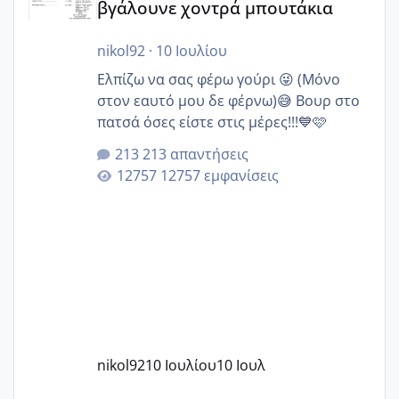
βγάλουνε χοντρά μπουτάκια
nikol92
·
10 Ιουλίου
Ελπίζω να σας φέρω γούρι 😜 (Μόνο
στον εαυτό μου δε φέρνω)😅 Βουρ στο
πατσά όσες είστε στις μέρες!!!💙🩷
213 απαντήσεις
12757 εμφανίσεις
nikol92
10 Ιουλίου
10 Ιουλ