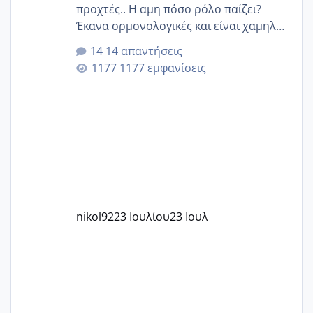
προχτές.. Η αμη πόσο ρόλο παίζει?
Έκανα ορμονολογικές και είναι χαμηλή
για την ηλικία μου.. Είχα ήδη μια
14 απαντήσεις
εγκυμοσύνη, που έπρεπε να τερματιστεί
1177 εμφανίσεις
στην 27η εβδομάδα και προσπαθώ 7
μήνες ήδη και αρχίζω να αγχώνομαι με
το 1,18... Είμαι 33.. Κάποια που να έμεινε
με χαμηλή άμη???
nikol92
23 Ιουλίου
23 Ιουλ