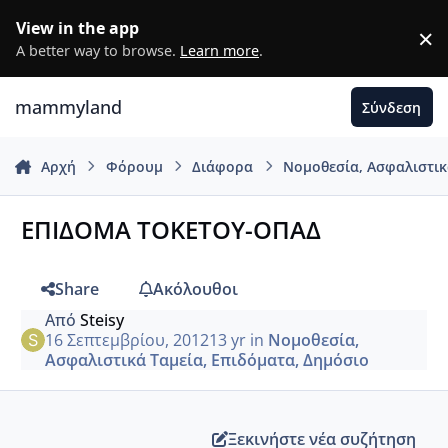
Μετάβαση σε περιεχόμενο
View in the app
×
D
A better way to browse.
Learn more
.
mammyland
Σύνδεση
Αρχή
Φόρουμ
Διάφορα
Νομοθεσία, Ασφαλιστικ
ΕΠΙΔΟΜΑ ΤΟΚΕΤΟΥ-ΟΠΑΔ
Share
Ακόλουθοι
Από
Steisy
16 Σεπτεμβρίου, 2012
13 yr
in
Νομοθεσία,
Ασφαλιστικά Ταμεία, Επιδόματα, Δημόσιο
Ξεκινήστε νέα συζήτηση