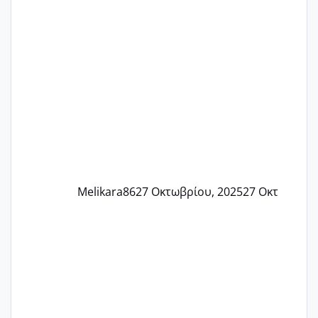
Εδώ και τέσσερις πέντε μέρες νιώθω
αρρωστη δεν έχω κουράγιο για τίποτα
πονάει πολύ το στήθος μου και τα δύο
και βάζω θερμόμετρο και έχω συνεχώς
37 με 37, 3 Έτσι λοιπόν είπα να κάνω
ένα τεστ την παρασ
Melikara86
27 Οκτωβρίου, 2025
27 Οκτ