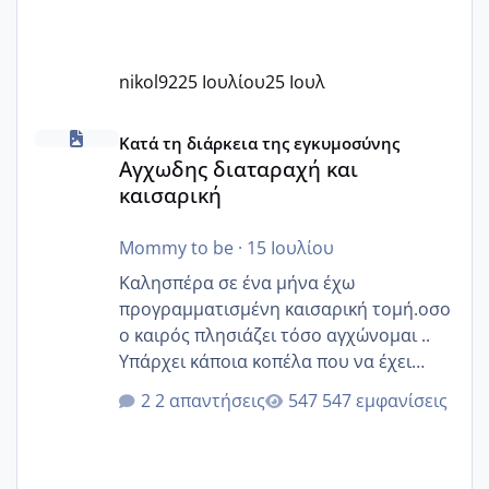
nikol92
25 Ιουλίου
25 Ιουλ
Αγχωδης διαταραχή και καισαρική
Κατά τη διάρκεια της εγκυμοσύνης
Αγχωδης διαταραχή και
καισαρική
Mommy to be
·
15 Ιουλίου
Καλησπέρα σε ένα μήνα έχω
προγραμματισμένη καισαρική τομή.οσο
ο καιρός πλησιάζει τόσο αγχώνομαι ..
Υπάρχει κάποια κοπέλα που να έχει
παρόμοιο ιστορικό να μας πει την
2 απαντήσεις
547 εμφανίσεις
εμπειρία της;Να σημειώσω είναι η
δεύτερη εγκυμοσύνη μου και καισαρική
στην πρώτη είχα κάνει ολική νάρκωση