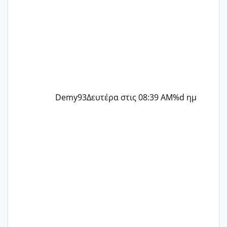
Demy93
Δευτέρα στις 08:39 AM
%d ημ