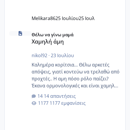
Melikara86
25 Ιουλίου
25 Ιουλ
Χαμηλή άμη
Θέλω να γίνω μαμά
Χαμηλή άμη
nikol92
·
23 Ιουλίου
Καλημέρα κορίτσια... Θέλω αρκετές
απόψεις, γιατί κοντεύω να τρελαθώ από
προχτές.. Η αμη πόσο ρόλο παίζει?
Έκανα ορμονολογικές και είναι χαμηλή
για την ηλικία μου.. Είχα ήδη μια
14 απαντήσεις
εγκυμοσύνη, που έπρεπε να τερματιστεί
1177 εμφανίσεις
στην 27η εβδομάδα και προσπαθώ 7
μήνες ήδη και αρχίζω να αγχώνομαι με
το 1,18... Είμαι 33.. Κάποια που να έμεινε
με χαμηλή άμη???