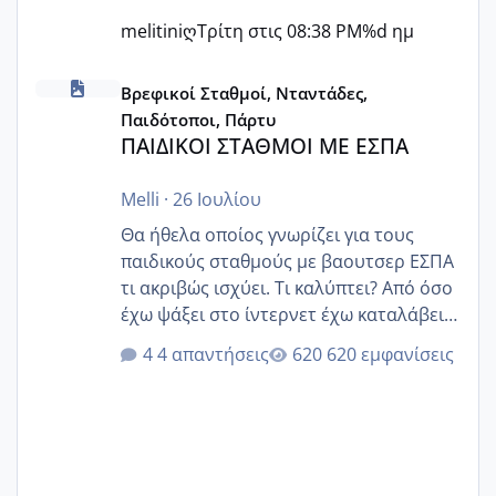
melitiniღ
Τρίτη στις 08:38 PM
%d ημ
ΠΑΙΔΙΚΟΙ ΣΤΑΘΜΟΙ ΜΕ ΕΣΠΑ
Βρεφικοί Σταθμοί, Νταντάδες,
Παιδότοποι, Πάρτυ
ΠΑΙΔΙΚΟΙ ΣΤΑΘΜΟΙ ΜΕ ΕΣΠΑ
Melli
·
26 Ιουλίου
Θα ήθελα οποίος γνωρίζει για τους
παιδικούς σταθμούς με βαουτσερ ΕΣΠΑ
τι ακριβώς ισχύει. Τι καλύπτει? Από όσο
έχω ψάξει στο ίντερνετ έχω καταλάβει
ότι το βαουτσερ καλύπτει όλα τα
4 απαντήσεις
620 εμφανίσεις
δίδακτρα και τα τροφεια του ιδιωτικού
παιδικού σταθμού για όποιον το έχει
πάρει. Οι παιδικοί σταθμοί έχουν
υπογράψει σύμβαση με την ΕΕΤΑΑ ότι
δέχονται παιδιά με βαουτσερ και ότι