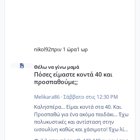
nikol92
πριν 1 ώρα
1 ωρ
Πόσες είμαστε κοντά 40 και προσπαθούμε;;
Θέλω να γίνω μαμά
Πόσες είμαστε κοντά 40 και
προσπαθούμε;;
Melikara86
·
Σάββατο στις 12:30 PM
Καλησπέρα... Είμαι κοντά στα 40. Και.
Προσπαθώ για ένα ακόμα παιδάκι... Έχω
πολυκυστικές και αντίσταση στην
ινσουλίνη καθώς και χάσιμοτο! Έχω λίγα
κιλά παραπάνω και όσο κ αν προσπαθώ