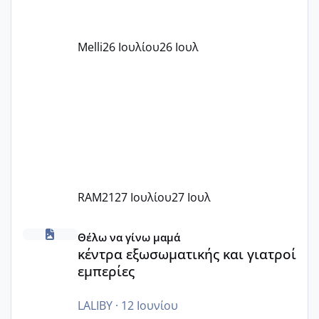
αυτό τα καλύπτει όλα εκτός από έξτρα
όπως σχολικό λεωφορείο κτλ. Είναι
παράνομο να χρεώνουν κάτι επιπλέον.
Melli
26 Ιουλίου
26 Ιουλ
Εγώ πήγα σε έναν ιδιωτικό παιδικό στ
RAM21
27 Ιουλίου
27 Ιουλ
κέντρα εξωσωματικής και γιατροί εμπερίες
Θέλω να γίνω μαμά
κέντρα εξωσωματικής και γιατροί
εμπερίες
LALIBY
·
12 Ιουνίου