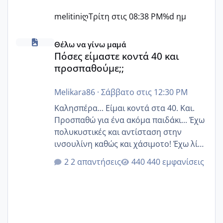
melitiniღ
Τρίτη στις 08:38 PM
%d ημ
Πόσες είμαστε κοντά 40 και προσπαθούμε;;
Θέλω να γίνω μαμά
Πόσες είμαστε κοντά 40 και
προσπαθούμε;;
Melikara86
·
Σάββατο στις 12:30 PM
Καλησπέρα... Είμαι κοντά στα 40. Και.
Προσπαθώ για ένα ακόμα παιδάκι... Έχω
πολυκυστικές και αντίσταση στην
ινσουλίνη καθώς και χάσιμοτο! Έχω λίγα
κιλά παραπάνω και όσο κ αν προσπαθώ
2 απαντήσεις
440 εμφανίσεις
δεν χάνω εύκολα! Προσπαθώ για ακόμη
ένα παιδί εδώ και 1,5 χρόνο! Θέλετε να
γράψετε όσες κοπέλες είστε σε
παρόμοια φάση;; Αυτή την στιγμή έχω
δύο χαμένους κύκλους δεν έχω έρθει