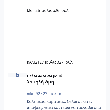
όπως σχολικό λεωφορείο κτλ. Είναι
παράνομο να χρεώνουν κάτι επιπλέον.
Melli
26 Ιουλίου
26 Ιουλ
Εγώ πήγα σε έναν ιδιωτικό παιδικό στ
RAM21
27 Ιουλίου
27 Ιουλ
Χαμηλή άμη
Θέλω να γίνω μαμά
Χαμηλή άμη
nikol92
·
23 Ιουλίου
Καλημέρα κορίτσια... Θέλω αρκετές
απόψεις, γιατί κοντεύω να τρελαθώ από