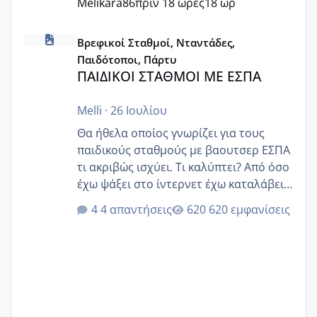
Melikara86
πριν 18 ώρες
18 ωρ
ΠΑΙΔΙΚΟΙ ΣΤΑΘΜΟΙ ΜΕ ΕΣΠΑ
Βρεφικοί Σταθμοί, Νταντάδες,
Παιδότοποι, Πάρτυ
ΠΑΙΔΙΚΟΙ ΣΤΑΘΜΟΙ ΜΕ ΕΣΠΑ
Melli
·
26 Ιουλίου
Θα ήθελα οποίος γνωρίζει για τους
παιδικούς σταθμούς με βαουτσερ ΕΣΠΑ
τι ακριβώς ισχύει. Τι καλύπτει? Από όσο
έχω ψάξει στο ίντερνετ έχω καταλάβει
ότι το βαουτσερ καλύπτει όλα τα
4 απαντήσεις
620 εμφανίσεις
δίδακτρα και τα τροφεια του ιδιωτικού
παιδικού σταθμού για όποιον το έχει
πάρει. Οι παιδικοί σταθμοί έχουν
υπογράψει σύμβαση με την ΕΕΤΑΑ ότι
δέχονται παιδιά με βαουτσερ και ότι
αυτό τα καλύπτει όλα εκτός από έξτρα