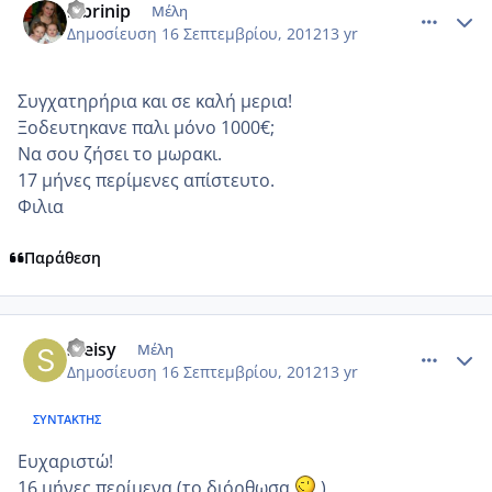
labrinip
Μέλη
Δημοσίευση
16 Σεπτεμβρίου, 2012
13 yr
Συγχατηρήρια και σε καλή μερια!
Ξοδευτηκανε παλι μόνο 1000€;
Να σου ζήσει το μωρακι.
17 μήνες περίμενες απίστευτο.
Φιλια
Παράθεση
comment_879646
Author stats
Steisy
Μέλη
Δημοσίευση
16 Σεπτεμβρίου, 2012
13 yr
ΣΥΝΤΆΚΤΗΣ
Ευχαριστώ!
16 μήνες περίμενα (το διόρθωσα
)