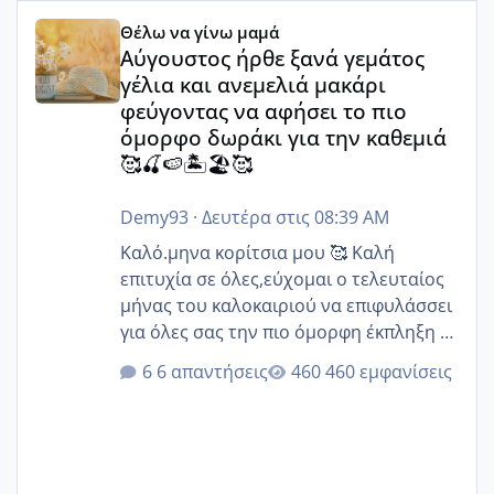
Αύγουστος ήρθε ξανά γεμάτος γέλια και ανεμελιά μακάρι 
Θέλω να γίνω μαμά
Αύγουστος ήρθε ξανά γεμάτος
γέλια και ανεμελιά μακάρι
φεύγοντας να αφήσει το πιο
όμορφο δωράκι για την καθεμιά
🥰🍒🍉🏝️🏖️🥰
Demy93
·
Δευτέρα στις 08:39 AM
Καλό.μηνα κορίτσια μου 🥰 Καλή
επιτυχία σε όλες,εύχομαι ο τελευταίος
μήνας του καλοκαιριού να επιφυλάσσει
για όλες σας την πιο όμορφη έκπληξη 🧿
@Elk @Melikara86 @Παρασκευαιδου
6 απαντήσεις
460 εμφανίσεις
@Zenia z @melitiniღ @Christi.D.
@flowerv @Riaa @Ngsofia