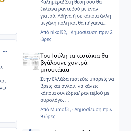
Καλημέρα! Στη θέση σου θα
έκλεινα ραντεβού με έναν
γιατρό, Αθήνα ή σε κάποια άλλη
μεγάλη πόλη και θα πήγαινα
έστω αυθημερόν!! Για δες το
Από
nikol92
, ·
Δημοσίευση
πριν 2
ώρες
comment_875585
Του Ιούλη τα τεστάκια θα βγάλουνε χοντρά μπουτά
Του Ιούλη τα τεστάκια θα
βγάλουνε χοντρά
ις
μπουτάκια
Στην Ελλάδα πιστεύω μπορείς να
και
βρεις και ονλάιν να κάνεις
ινω
κάποια συνέδρια/ ραντεβού με
ουρολόγο.
Ευτυχώς η τεχνολογία βοηθάει
Από
Mumof3
, ·
Δημοσίευση
πριν
☺️
9 ώρες
κ εγώ που μένω Γερμανία και
Μωράκια Δεκεμβρίου 2026
χρειαζόμουν στα ελληνικά μια