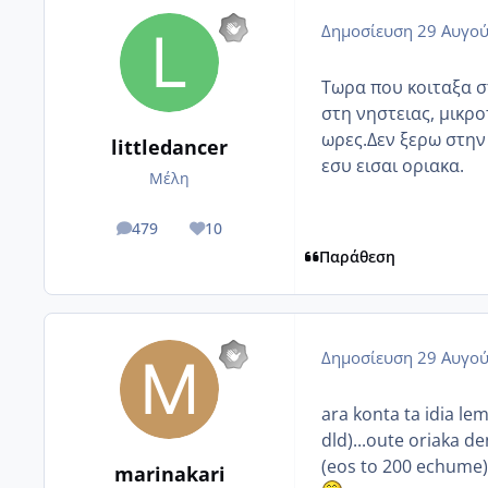
Δημοσίευση
29 Αυγού
Τωρα που κοιταξα σ
στη νηστειας, μικρο
ωρες.Δεν ξερω στην 
littledancer
εσυ εισαι οριακα.
Μέλη
479
10
posts
Reputation
Παράθεση
Δημοσίευση
29 Αυγού
ara konta ta idia le
dld)...oute oriaka den 
(eos to 200 echume) 
marinakari