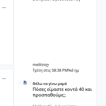
comment_875595
melitiniღ
Τρίτη στις 08:38 PM
%d ημ
comment_875837
Πόσες είμαστε κοντά 40 και προσπαθούμε;;
Θέλω να γίνω μαμά
Πόσες είμαστε κοντά 40 και
προσπαθούμε;;