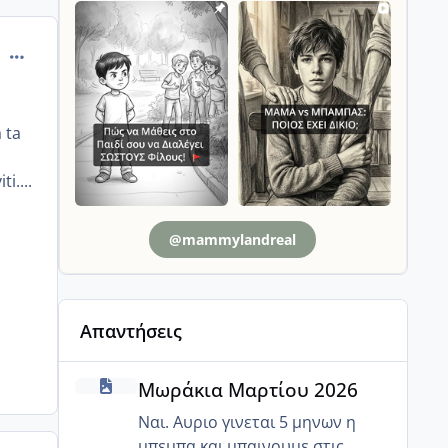
comment_875579
 ta
i....
@mammylandreal
Απαντήσεις
Μωράκια Μαρτίου 2026
Μωράκια Μαρτίου 2026
Ναι. Αυριο γινεται 5 μηνων η
μπεμπα και μπαινουμε στις