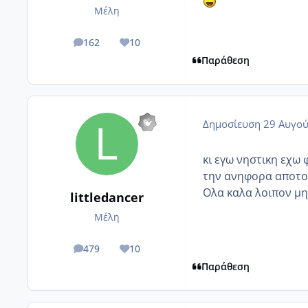
Μέλη
162
10
posts
Reputation
Παράθεση
Δημοσίευση
29 Αυγού
κι εγω νηστικη εχω 
την ανηφορα αποτ
Ολα καλα λοιπον μη
littledancer
Μέλη
479
10
posts
Reputation
Παράθεση