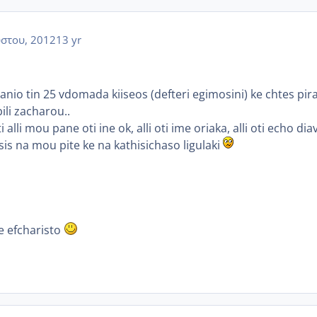
στου, 2012
13 yr
nio tin 25 vdomada kiiseos (defteri egimosini) ke chtes pira
ili zacharou..
lli mou pane oti ine ok, alli oti ime oriaka, alli oti echo diavit
sis na mou pite ke na kathisichaso ligulaki
e efcharisto