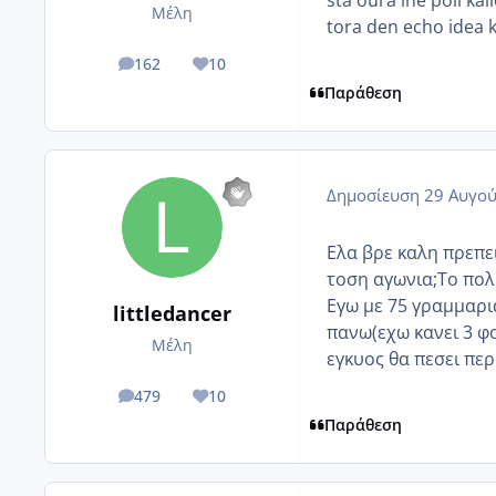
sta oura ine poli k
Μέλη
tora den echo idea k
162
10
posts
Reputation
Παράθεση
Δημοσίευση
29 Αυγού
Ελα βρε καλη πρεπει
τοση αγωνια;Το πολυ
Εγω με 75 γραμμαρια
littledancer
πανω(εχω κανει 3 φο
Μέλη
εγκυος θα πεσει πε
479
10
posts
Reputation
Παράθεση