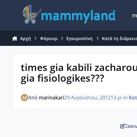
Μετάβαση σε περιεχόμενο
m
Αρχή
Φόρουμ
Εγκυμοσύνη
Κατά τη διάρκει
times gia kabili zacharo
gia fisiologikes???
Από
marinakari
29 Αυγούστου, 2012
13 yr
in
Κατ
Ξεκι