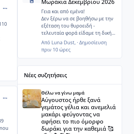
Μωράκια Δεκεμβρίου 2026
ειδικότητα μου πρότειναν
comment_875589
ονλάιν.
Γεια και από εμένα!
Δεν ξέρω να σε βοηθήσω με την
110
εξέταση του θυροειδή -
τελευταία φορά είδαμε τη δική
ς
μου τον Μάιο και ήταν εντάξει,
Από
Luna Dust
, ·
Δημοσίευση
δεν την εχει βάλει ο
πριν 10 ώρες
γυναικολόγος μου στις μηνιαίες
αιματολογικές μου. Το
σημαντικό όμως είναι ότι το
Νέες συζητήσεις
εντοπίσατε και θα σε
καθοδηγήσει η ενδοκρινολογος
Αύγουστος ήρθε ξανά γεμάτος γέλια και ανεμελιά μ
και η γυναικολόγος.
Θέλω να γίνω μαμά
comment_875590
Για τα κιλά νομίζω ότι οι γιατροί
Αύγουστος ήρθε ξανά
δεν θέλουν να παίρνουμε πολύ
γεμάτος γέλια και ανεμελιά
βάρος έτσι κι αλλιώς, δεν ξέρω
μακάρι φεύγοντας να
βέβαια πώς το εννοείς το πολύ. Κ
αφήσει το πιο όμορφο
39
εγώ έχω φίλη που πήρε 7 κιλά, το
δωράκι για την καθεμιά 🥰
 mou
μωρό ήταν 3,5 - δεν ξέρω πώς το