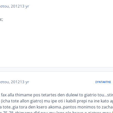
στου, 2012
13 yr
ε;
στου, 2012
13 yr
ΣΥΝΤΆΚΤΗΣ
 fax alla thimame pos tetartes den dulewi to giatrio tou...sti
icha tote allon giatro) mu ipe oti i kabili prepi na ine kato 
ia tote..gia tora den ksero akoma..pantos monimos to zach