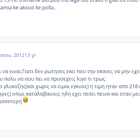
allo 75-78..thimame dld pou mu lege olo bravo o giatros mou
amia ke akouo ke polla..
στου, 2012
13 yr
 να ειναι.Γιατι δεν ρωτησες εκει που την εκανες να μην εχε
 πολυ να σου πει να προσεχεις λιγο τι τρως.
 γλυκοζης(και χωρις να ειμαι εγκυος) η τιμη ηταν απο 218 
ρες) οπως καταλαβαινεις ηδη εχει πεσει πεινα και οταν με
ρισσοτερη