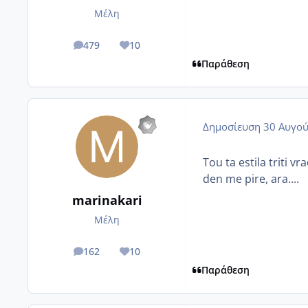
Μέλη
479
10
posts
Reputation
Παράθεση
Δημοσίευση
30 Αυγού
Tou ta estila triti v
den me pire, ara....
marinakari
Μέλη
162
10
posts
Reputation
Παράθεση