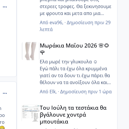
comment_875582
στερεες τροφες. Θα ξεκινησουμε
με φρουτα και μετα απο μια
εβδομαδα θα βαλουμε τα
Από
eva96
, ·
Δημοσίευση
πριν 29
λαχανικα και το κρεας.
λεπτά
Μωράκια Μαΐου 2026 🌸🌻🌹
Μωράκια Μαΐου 2026 🌸🌻
🌹
Ελα μωρέ την γλυκουλα ☺️
Εγώ πάλι τα έχω όλα κρυμμένα
γιατί αν τα δουν τι έχω πάρει θα
θέλουν να τα ανοίξουν όλα και
δεν θα μείνει τίποτα όρθιο 😂
Από
Elk
, ·
Δημοσίευση
πριν 1 ώρα
comment_875584
Ωω θα πάτε να γιορτάσεις και τα
Του Ιούλη τα τεστάκια θα βγάλουνε χοντρά μπουτά
γενέθλια σου τι ωραία μια χαρά
Του Ιούλη τα τεστάκια θα
n
🥰 Να τα εκατοστήσεις κορίτσι
βγάλουνε χοντρά
apo
μου να περάσετε καλά !!!
μπουτάκια
aro