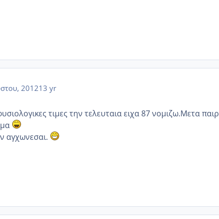
στου, 2012
13 yr
φυσιολογικες τιμες την τελευταια ειχα 87 νομιζω.Μετα παι
ομα
ν αγχωνεσαι.