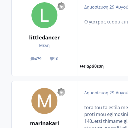
Δημοσίευση
29 Αυγού
Ο γιατρος τι σου ειπ
littledancer
Μέλη
479
10
posts
Reputation
Παράθεση
Δημοσίευση
29 Αυγού
tora tou ta estila me
proti mou egimosini (
140..etsi thimame g
marinakari