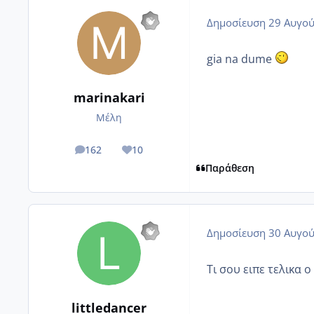
Δημοσίευση
29 Αυγού
gia na dume
marinakari
Μέλη
162
10
posts
Reputation
Παράθεση
Δημοσίευση
30 Αυγού
Τι σου ειπε τελικα ο 
littledancer