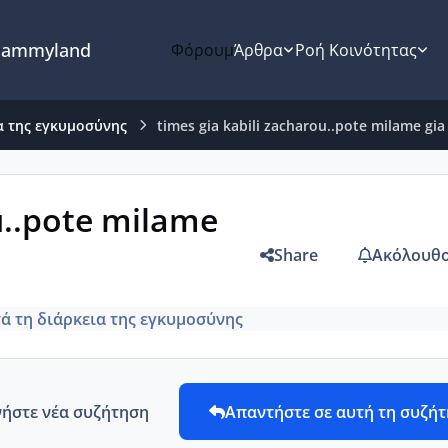
ammyland
Φόρουμ
Άρθρα
Ροή Κοινότητας
α της εγκυμοσύνης
times gia kabili zacharou..pote milame gia 
u..pote milame
Share
Ακόλουθο
ά τη διάρκεια της εγκυμοσύνης
νήστε νέα συζήτηση
Απαντήστε σε αυτή τη συζή