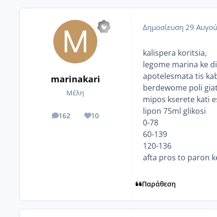
Δημοσίευση
29 Αυγού
kalispera koritsia,
legome marina ke dia
apotelesmata tis kab
marinakari
berdewome poli giati a
Μέλη
mipos kserete kati e
lipon 75ml glikosi
162
10
posts
Reputation
0-78
60-139
120-136
afta pros to paron k
Παράθεση