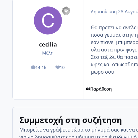
Δημοσίευση
28 Αυγού
Θα πρεπει να αντλε
ποσα γευματ ατην ημ
εαν πιανει μπιμπερο 
cecilia
ολα αυτα πριν φυγετε
Μέλη
Στο ταξιδι, θα παρε
ωρες και οπωςσδηπο
14.1k
10
posts
Reputation
μωρο σου
Παράθεση
Συμμετοχή στη συζήτηση
Μπορείτε να γράψετε τώρα το μήνυμά σας και να 
για να δημοσιεύσετε το μήνυμα με το ψευδώνυμό 