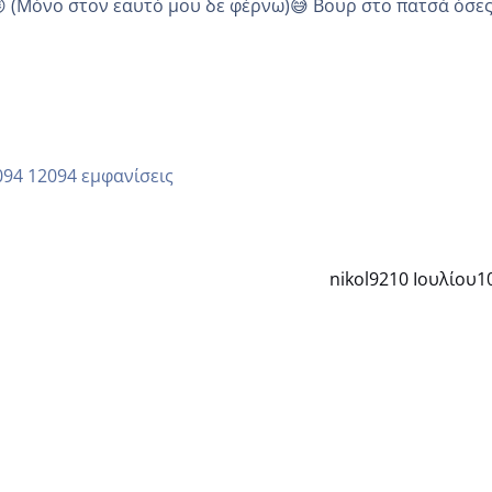
😜 (Μόνο στον εαυτό μου δε φέρνω)😅 Βουρ στο πατσά όσε
12094 εμφανίσεις
nikol92
10 Ιουλίου
1