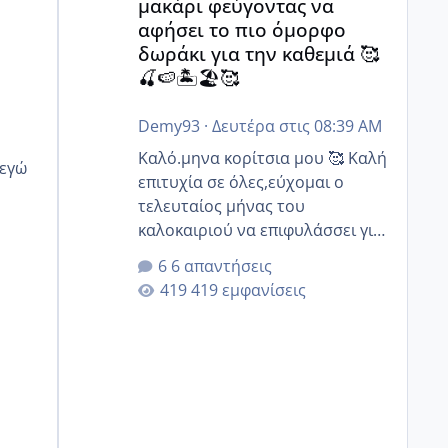
μακάρι φεύγοντας να
αφήσει το πιο όμορφο
δωράκι για την καθεμιά 🥰
🍒🍉🏝️🏖️🥰
Demy93
·
Δευτέρα στις 08:39 AM
Καλό.μηνα κορίτσια μου 🥰 Καλή
επιτυχία σε όλες,εύχομαι ο
τελευταίος μήνας του
καλοκαιριού να επιφυλάσσει για
όλες σας την πιο όμορφη
6 απαντήσεις
έκπληξη 🧿 @Elk @Melikara86
419 εμφανίσεις
@Παρασκευαιδου @Zenia z
@melitiniღ @Christi.D. @flowerv
@Riaa @Ngsofia