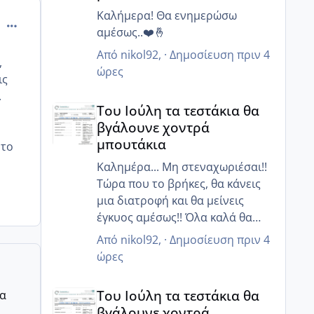
Καλήμερα! Θα ενημερώσω
comment_875320
αμέσως..❤️🤞
Από
nikol92
, ·
Δημοσίευση
πριν 4
,
ώρες
ις
.
Του Ιούλη τα τεστάκια θα βγάλουνε χοντρά μπουτά
Του Ιούλη τα τεστάκια θα
βγάλουνε χοντρά
μπουτάκια
 το
Καλημέρα... Μη στεναχωριέσαι!!
Τώρα που το βρήκες, θα κάνεις
μια διατροφή και θα μείνεις
έγκυος αμέσως!! Όλα καλά θα
πάνε είμαι σίγουρη!!!❤️❤️
Από
nikol92
, ·
Δημοσίευση
πριν 4
ώρες
Του Ιούλη τα τεστάκια θα βγάλουνε χοντρά μπουτά
Του Ιούλη τα τεστάκια θα
ρα
βγάλουνε χοντρά