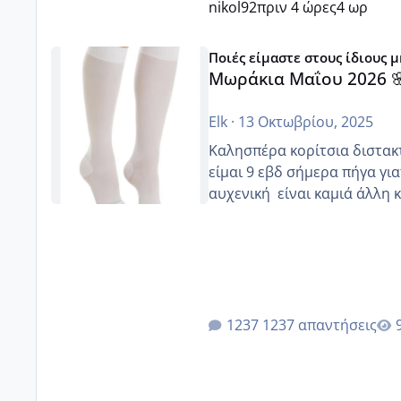
nikol92
πριν 4 ώρες
4 ωρ
Μωράκια Μαΐου 2026 🌸🌻🌹
Ποιές είμαστε στους ίδιους 
Μωράκια Μαΐου 2026 
Elk
·
13 Οκτωβρίου, 2025
Καλησπέρα κορίτσια διστακτι
είμαι 9 εβδ σήμερα πήγα για
αυχενική είναι καμιά 
1237 απαντήσεις