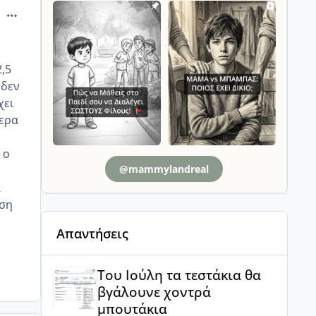
comment_875282
2,5
 δεν
χει
μερα
 ο
@mammylandreal
α
οση
Απαντήσεις
Του Ιούλη τα τεστάκια θα βγάλουνε χοντρά μπουτά
Του Ιούλη τα τεστάκια θα
βγάλουνε χοντρά
μπουτάκια