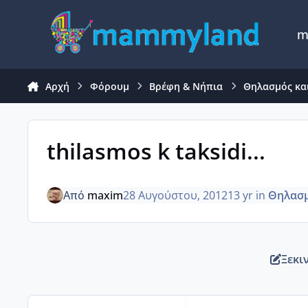
Μετάβαση σε περιεχόμενο
m
Αρχή
Φόρουμ
Βρέφη & Νήπια
Θηλασμός κα
thilasmos k taksidi...
Από
maxim
28 Αυγούστου, 2012
13 yr
in
Θηλασμ
Ξεκι