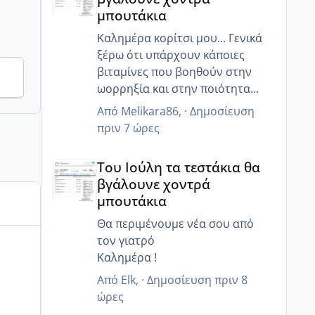
μπουτάκια
Καλημέρα κορίτσι μου... Γενικά
ξέρω ότι υπάρχουν κάποιες
βιταμίνες που βοηθούν στην
ωορρηξία και στην ποιότητα
τους... Εμένα έδωσε της
Από
Melikara86
, ·
Δημοσίευση
κουμπαράς μου ο γιατρός
πριν 7 ώρες
κάποιες... Θα την ρωτήσω κ θα
Του Ιούλη τα τεστάκια θα βγάλουνε χοντρά μπουτά
σου της στείλω!
Του Ιούλη τα τεστάκια θα
Επίσης εμένα μου είχε πει για τα
βγάλουνε χοντρά
ινοφερτ!
μπουτάκια
ΑΜΗ είχα κάνει πριν μήνες!
Σε αλά νέα, οι εξετάσει μου
Θα περιμένουμε νέα σου από
χάλια! Μου είπε ότι έτσι δεν θα
τον γιατρό
μείνω έγκυος...εχω φουλ
Καλημέρα !
αντίσταση στην ινσουλίνη και η
Από
Elk
, ·
Δημοσίευση
πριν 8
γλυκοζιωμενη μου ήταν 6.30 παω
ώρες
για ζάχαρο αν δεν προσέξω