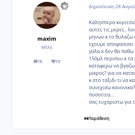
Δημοσίευση
28 Αυγού
Καλησπερα κοριτσια
αυτες τις μερες.. λ
μηνων κ το θυλαζω α
maxim
εχουμε αποφασισει α
Μέλη
γαλα κ δεν θα παθω
150μλ περιπου κ τα
1k
10
posts
Reputation
καταφερω να βγαζω 
μικρος? για να κατ
κ στο ταξιδι τι να 
συνεχισω κανονικα?
ποσοτιτα...
σας ευχαριστω για τ
Παράθεση