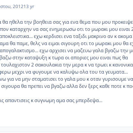
στου, 2012
13 yr
 θα ηθελα την βοηθεια σας για ενα θεμα που μου προκειψε
οιπον καταρχην να σας ενημερωσω οτι το μωρακι μου ειναι 
ποκλειστικα... εχω κερδισει ενα ταξιδι μακρινο αν κ ακομα
μα θα παμε, θελς να ειμαι σιγουρη οτι το μωρακι μου θα ε
 απογαλακτισμο... εχω αρχισει να μαζευω γαλα βγαζω την 
 βαζω στην καταψυξη κ τωρα οι αποριες μου ειναι πως θα
τουλαχιστον 2 σακουλακια την μερα κ να τρωει κ κανονικα
αφερω μεχρι να φυγουμε να καλυψω ολα του τα γευματα...
κανω για να μην σταματισει το γαλα μου κ οταν γυρισουμε ν
 σιγουρα θα πρεπει να βγαζω αλλα δεν ξερς καθε ποτε κ π
ις απαντισεις κ συγνωμη αμα σας μπερδεψα...