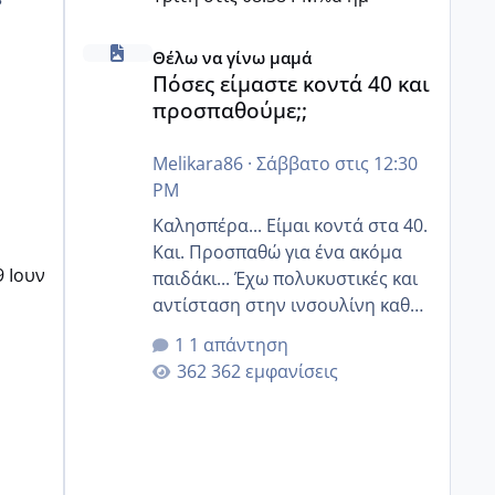
Πόσες είμαστε κοντά 40 και προσπαθούμε;;
Θέλω να γίνω μαμά
Πόσες είμαστε κοντά 40 και
προσπαθούμε;;
Melikara86
·
Σάββατο στις 12:30
PM
Καλησπέρα... Είμαι κοντά στα 40.
Και. Προσπαθώ για ένα ακόμα
9 Ιουν
παιδάκι... Έχω πολυκυστικές και
αντίσταση στην ινσουλίνη καθώς
και χάσιμοτο! Έχω λίγα κιλά
1 απάντηση
παραπάνω και όσο κ αν
362 εμφανίσεις
προσπαθώ δεν χάνω εύκολα!
Προσπαθώ για ακόμη ένα παιδί
εδώ και 1,5 χρόνο! Θέλετε να
γράψετε όσες κοπέλες είστε σε
παρόμοια φάση;; Αυτή την