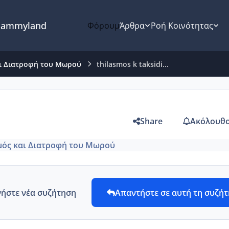
ammyland
Φόρουμ
Άρθρα
Ροή Κοινότητας
ι Διατροφή του Μωρού
thilasmos k taksidi...
Share
Ακόλουθο
ός και Διατροφή του Μωρού
νήστε νέα συζήτηση
Απαντήστε σε αυτή τη συζή