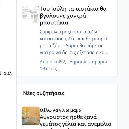
ς
Του Ιούλη τα τεστάκια θα βγάλουνε χοντρά μπουτά
άμεσα να χάσω κιλά!! Για να
Του Ιούλη τα τεστάκια θα
ρυθμιστεί όλο αυτό... Εχθές
βγάλουνε χοντρά
ήμουν μέσα στα νεύρα... Έκλαιγα
μπουτάκια
και δεν ήθελα να μου μιλήσει
άνθρωπος και έκλαιγα με
Συμφωνώ μαζί σου.. πιέζω
αφορμή αλλά πράγματα άσχετα,
καταστάσεις λέει και δε μπορεί
απλά ξέσπασα....
με το ζόρι.. Αύριο θα πάμε σε
γιατρό να δει τις εξετάσεις και
ίσως καταλάβει ότι πρέπει να
Από
nikol92
, ·
Δημοσίευση
πριν
βιαστούμε.. 😒
19 ώρες
0 Ιουλ
Νέες συζητήσεις
Αύγουστος ήρθε ξανά γεμάτος γέλια και ανεμελιά μ
Θέλω να γίνω μαμά
Αύγουστος ήρθε ξανά
γεμάτος γέλια και ανεμελιά