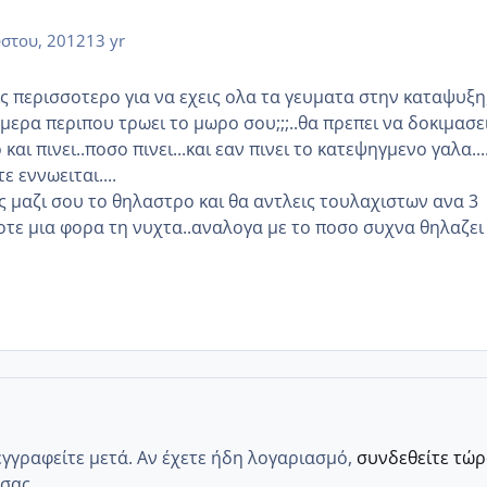
στου, 2012
13 yr
ις περισσοτερο για να εχεις ολα τα γευματα στην καταψυξη
ερα περιπου τρωει το μωρο σου;;;..θα πρεπει να δοκιμασε
και πινει..ποσο πινει...και εαν πινει το κατεψηγμενο γαλα...
 εννωειται....
ις μαζι σου το θηλαστρο και θα αντλεις τουλαχιστων ανα 3
τε μια φορα τη νυχτα..αναλογα με το ποσο συχνα θηλαζει
εγγραφείτε μετά. Αν έχετε ήδη λογαριασμό,
συνδεθείτε τώ
σας.