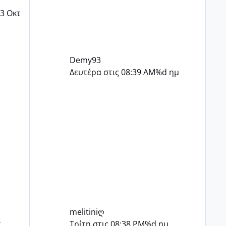
3 Οκτ
Demy93
Δευτέρα στις 08:39 AM
%d ημ
melitiniღ
ς
Τρίτη στις 08:38 PM
%d ημ