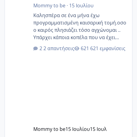
Mommy to be
·
15 Ιουλίου
Καλησπέρα σε ένα μήνα έχω
προγραμματισμένη καισαρική τομή.οσο
ο καιρός πλησιάζει τόσο αγχώνομαι ..
Υπάρχει κάποια κοπέλα που να έχει
παρόμοιο ιστορικό να μας πει την
2 απαντήσεις
621 εμφανίσεις
εμπειρία της;Να σημειώσω είναι η
δεύτερη εγκυμοσύνη μου και καισαρική
στην πρώτη είχα κάνει ολική νάρκωση
..βέβαια δεν είχα κανένα άγχος και
στρες ήταν επιλογή για ιατρικούς
λόγους της δεδομένης στιγμής.
Mommy to be
15 Ιουλίου
15 Ιουλ