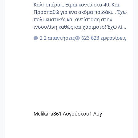
Καλησπέρα... Είμαι κοντά στα 40. Και.
Προσπαθώ για ένα ακόμα παιδάκι... Έχω
πολυκυστικές και αντίσταση στην
ινσουλίνη καθώς και χάσιμοτο! Έχω λίγα
κιλά παραπάνω και όσο κ αν προσπαθώ
2 απαντήσεις
623 εμφανίσεις
δεν χάνω εύκολα! Προσπαθώ για ακόμη
ένα παιδί εδώ και 1,5 χρόνο! Θέλετε να
γράψετε όσες κοπέλες είστε σε
παρόμοια φάση;; Αυτή την στιγμή έχω
δύο χαμένους κύκλους δεν έχω έρθει
περίοδο αυτό τον μήνα περίμενα 20 δεν
ήρθα απλά είδα λίγα ροζ έκανα υπέρηχο
την επομενη μέρα και το ενδομήτριό
ήταν 11,1 χιλιοστά πολύ κα
Melikara86
1 Αυγούστου
1 Αυγ