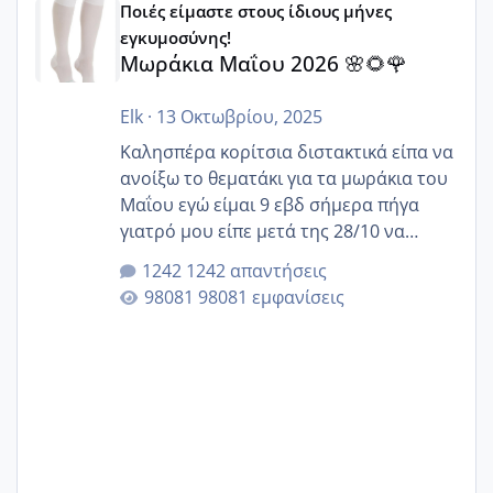
Ποιές είμαστε στους ίδιους μήνες
εγκυμοσύνης!
Μωράκια Μαΐου 2026 🌸🌻🌹
Elk
·
13 Οκτωβρίου, 2025
Καλησπέρα κορίτσια διστακτικά είπα να
ανοίξω το θεματάκι για τα μωράκια του
Μαΐου εγώ είμαι 9 εβδ σήμερα πήγα
γιατρό μου είπε μετά της 28/10 να
κλείσω ραντεβού για την αυχενική είναι
1242 απαντήσεις
καμιά άλλη κοπέλα να γεννάει Μάιο ;;
98081 εμφανίσεις