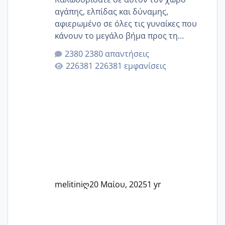
αγάπης, ελπίδας και δύναμης,
αφιερωμένο σε όλες τις γυναίκες που
κάνουν το μεγάλο βήμα προς τη
μητρότητα μέσω εξωσωματικής το 2025.
2380 απαντήσεις
Εδώ θα μοιραστούμε αγωνίες, χαρές,
226381 εμφανίσεις
εμπειρίες και κάθε μικρή ή μεγάλη
στιγμή αυτού του ξεχωριστού ταξιδιού.
Καμία δεν είναι μόνη – όλες μαζί
μπορούμε να στηρίξουμε η μία την
άλλη, να δώσουμε κουράγιο στις
δύσκολες στιγμές και να γιορτάσουμε
τις μικρές και μεγάλες νίκες. Είτε είστε
στο στάδιο της προετοιμασίας, είτε
ετοιμάζεστε
melitiniღ
20 Μαίου, 2025
1 yr