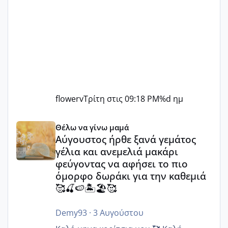
flowerv
Τρίτη στις 09:18 PM
%d ημ
Αύγουστος ήρθε ξανά γεμάτος γέλια και ανεμελιά μακάρι 
Θέλω να γίνω μαμά
Αύγουστος ήρθε ξανά γεμάτος
γέλια και ανεμελιά μακάρι
φεύγοντας να αφήσει το πιο
όμορφο δωράκι για την καθεμιά
🥰🍒🍉🏝️🏖️🥰
Demy93
·
3 Αυγούστου