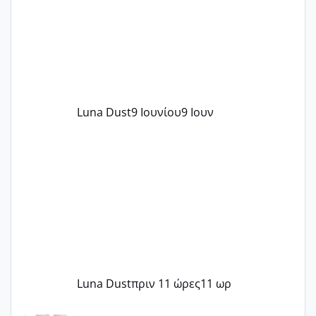
Luna Dust
9 Ιουνίου
9 Ιουν
Luna Dust
πριν 11 ώρες
11 ωρ
Μωράκια Μαΐου 2026 🌸🌻🌹