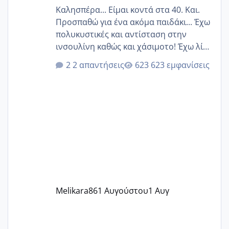
Καλησπέρα... Είμαι κοντά στα 40. Και.
Προσπαθώ για ένα ακόμα παιδάκι... Έχω
πολυκυστικές και αντίσταση στην
ινσουλίνη καθώς και χάσιμοτο! Έχω λίγα
κιλά παραπάνω και όσο κ αν προσπαθώ
2 απαντήσεις
623 εμφανίσεις
δεν χάνω εύκολα! Προσπαθώ για ακόμη
ένα παιδί εδώ και 1,5 χρόνο! Θέλετε να
γράψετε όσες κοπέλες είστε σε
παρόμοια φάση;; Αυτή την στιγμή έχω
δύο χαμένους κύκλους δεν έχω έρθει
περίοδο αυτό τον μήνα περίμενα 20 δεν
ήρθα απλά είδα λίγα ροζ έκανα υπέρηχο
την επομενη μέρα και το ενδομήτριό
ήταν 11,1 χιλιοστά πολύ κα
Melikara86
1 Αυγούστου
1 Αυγ