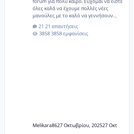
forum για πολύ καιρό. Εύχομαι να είστε
όλες καλά να έχουμε πολλές νέες
μανούλες με το καλό να γεννήσουν
αυτές που ήδη περιμένουν. Να πάρουν
21 απαντήσεις
γερα μωράκια στην αγκαλίτσα τους
3858 εμφανίσεις
🙏🏼🙏🏼 Ας πάμε λοιπόν στο θέμα μου.
Τελευταία περίοδο 25 σεπτεμβρίου
Εδώ και τέσσερις πέντε μέρες νιώθω
αρρωστη δεν έχω κουράγιο για τίποτα
πονάει πολύ το στήθος μου και τα δύο
και βάζω θερμόμετρο και έχω συνεχώς
37 με 37, 3 Έτσι λοιπόν είπα να κάνω
ένα τεστ την παρασ
Melikara86
27 Οκτωβρίου, 2025
27 Οκτ