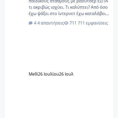
παιδικούς σταθμούς με βαουτσερ ΕΣΠΑ
τι ακριβώς ισχύει. Τι καλύπτει? Από όσο
έχω ψάξει στο ίντερνετ έχω καταλάβει
ότι το βαουτσερ καλύπτει όλα τα
4 απαντήσεις
711 εμφανίσεις
δίδακτρα και τα τροφεια του ιδιωτικού
παιδικού σταθμού για όποιον το έχει
πάρει. Οι παιδικοί σταθμοί έχουν
υπογράψει σύμβαση με την ΕΕΤΑΑ ότι
δέχονται παιδιά με βαουτσερ και ότι
αυτό τα καλύπτει όλα εκτός από έξτρα
όπως σχολικό λεωφορείο κτλ. Είναι
παράνομο να χρεώνουν κάτι επιπλέον.
Melli
26 Ιουλίου
26 Ιουλ
Εγώ πήγα σε έναν ιδιωτικό παιδικό στ