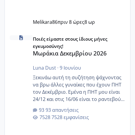
Melikara86
πριν 8 ώρες
8 ωρ
Μωράκια Δεκεμβρίου 2026
Ποιές είμαστε στους ίδιους μήνες
εγκυμοσύνης!
Μωράκια Δεκεμβρίου 2026
Luna Dust
·
9 Ιουνίου
Ξεκινάω αυτή τη συζήτηση ψάχνοντας
να βρω άλλες γυναίκες που έχουν ΠΗΤ
τον Δεκέμβριο. Εμένα η ΠΗΤ μου είναι
24/12 και στις 16/06 είναι το ραντεβού
της αυχενικής διαφάνειας. Έχω αρκετό
93 απαντήσεις
άγχος και οι μέρες δεν φαίνεται να
7528 εμφανίσεις
περνάνε με τίποτα.