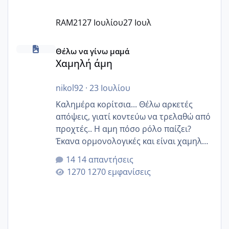
RAM21
27 Ιουλίου
27 Ιουλ
Χαμηλή άμη
Θέλω να γίνω μαμά
Χαμηλή άμη
nikol92
·
23 Ιουλίου
Καλημέρα κορίτσια... Θέλω αρκετές
απόψεις, γιατί κοντεύω να τρελαθώ από
προχτές.. Η αμη πόσο ρόλο παίζει?
Έκανα ορμονολογικές και είναι χαμηλή
για την ηλικία μου.. Είχα ήδη μια
14 απαντήσεις
εγκυμοσύνη, που έπρεπε να τερματιστεί
1270 εμφανίσεις
στην 27η εβδομάδα και προσπαθώ 7
μήνες ήδη και αρχίζω να αγχώνομαι με
το 1,18... Είμαι 33.. Κάποια που να έμεινε
με χαμηλή άμη???