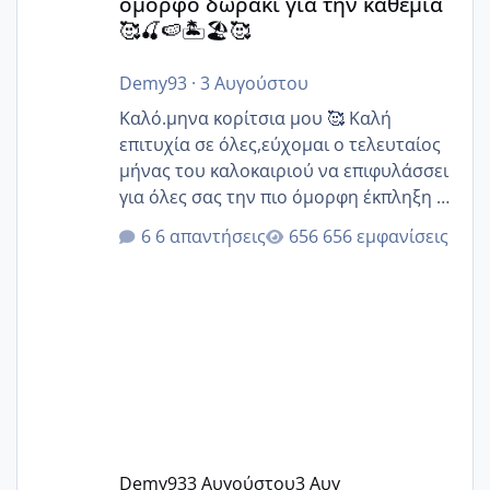
όμορφο δωράκι για την καθεμιά
🥰🍒🍉🏝️🏖️🥰
Demy93
·
3 Αυγούστου
Καλό.μηνα κορίτσια μου 🥰 Καλή
επιτυχία σε όλες,εύχομαι ο τελευταίος
μήνας του καλοκαιριού να επιφυλάσσει
για όλες σας την πιο όμορφη έκπληξη 🧿
@Elk @Melikara86 @Παρασκευαιδου
6 απαντήσεις
656 εμφανίσεις
@Zenia z @melitiniღ @Christi.D.
@flowerv @Riaa @Ngsofia
Demy93
3 Αυγούστου
3 Αυγ