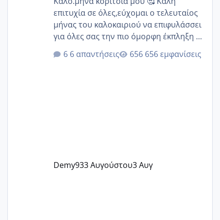
Καλό.μηνα κορίτσια μου 🥰 Καλή
επιτυχία σε όλες,εύχομαι ο τελευταίος
μήνας του καλοκαιριού να επιφυλάσσει
για όλες σας την πιο όμορφη έκπληξη 🧿
@Elk @Melikara86 @Παρασκευαιδου
6 απαντήσεις
656 εμφανίσεις
@Zenia z @melitiniღ @Christi.D.
@flowerv @Riaa @Ngsofia
Demy93
3 Αυγούστου
3 Αυγ