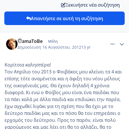
Ξεκινήστε νέα συζήτηση
Απαντήστε σε αυτή τη συζήτηση
comment_873422
Author stats
MamaToBe
Μέλη
Δημοσίευση
16 Αυγούστου, 2012
13 yr
Κορίτσια καλησπέρα!
Τον Απρίλιο του 2013 ο Φοιβάκος μου κλείνει τα 4 και
επίσης τότε αναμένεται και η άφιξη του νέου μέλους
της οικογένειάς μας. Θα έχουν δηλαδή 4 χρόνια
διαφορά. Κι ενώ ο Φοίβος μου είναι ένα παιδάκι που
τα πάει καλά με άλλα παιδιά και επιδιώκει την παρέα,
έχω αγχωθεί λιγάκι για τη σχέση που θα έχει με το
δεύτερο παιδάκι μας και το πόσο θα τον επηρεάσει ο
ερχομός του δεύτερου. Προς το παρόν, είναι πολύ
χαρούμενος και μας λέει οτι θα το αλλάζει, θα το