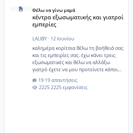
κέντρα εξωσωματικής και γιατροί εμπερίες
Θέλω να γίνω μαμά
κέντρα εξωσωματικής και γιατροί
εμπερίες
LALIBY
·
12 Ιουνίου
καλημέρα κορίτσια θέλω τη βοήθειά σας
και τις εμπειρίες σας. έχω κάνει τρεις
εξωσωματικές και θέλω να αλλάξω
γιατρό έχετε να μου προτείνετε κάποιον
που μείνατε ευχαριστημένες και είχατε
19 απαντήσεις
επιιτυχία? έκανα στο υγεία με τον
2225 εμφανίσεις
ζερβομανωλάκη (δεν το εψαξε καθόλου
το θέμα δεν μου άρεσε καθο΄λου) και
στο γένεσις με τον πάντο