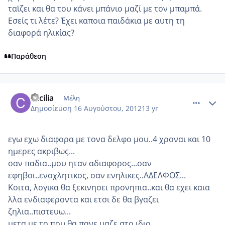
ταϊζει και θα του κάνει μπάνιο μαζί με τον μπαμπά.
Εσείς τι λέτε? Έχει καποια παιδάκια με αυτη τη
διαφορά ηλικίας?
Παράθεση
comment_873423
Author stats
cecilia
Μέλη
Δημοσίευση
16 Αυγούστου, 2012
13 yr
εγω εχω διαφορα με τονα δελφο μου..4 χροναι και 10
ημερες ακριβως...
σαν παδια..μου ηταν αδιαφορος...σαν
εφηβοι..ενοχλητικος, σαν ενηλικες..ΑΔΕΛΦΟΣ...
Κοιτα, λογικα θα ξεκινησει προνηπια..και θα εχει καια
λλα ενδιαφεροντα και ετσι δε θα βγαζει
ζηλια..πιστευω...
μετα με το που θα πανε μαζε στο ιδιο