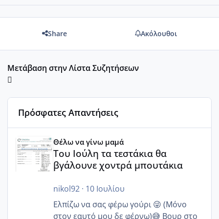
Share
Ακόλουθοι
Μετάβαση στην Λίστα Συζητήσεων
Πρόσφατες Απαντήσεις
Του Ιούλη τα τεστάκια θα βγάλουνε χοντρά μπουτάκια
Θέλω να γίνω μαμά
Του Ιούλη τα τεστάκια θα
βγάλουνε χοντρά μπουτάκια
nikol92
·
10 Ιουλίου
Ελπίζω να σας φέρω γούρι 😜 (Μόνο
στον εαυτό μου δε φέρνω)😅 Βουρ στο