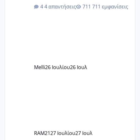
ότι το βαουτσερ καλύπτει όλα τα
4 απαντήσεις
711 εμφανίσεις
δίδακτρα και τα τροφεια του ιδιωτικού
παιδικού σταθμού για όποιον το έχει
πάρει. Οι παιδικοί σταθμοί έχουν
υπογράψει σύμβαση με την ΕΕΤΑΑ ότι
δέχονται παιδιά με βαουτσερ και ότι
αυτό τα καλύπτει όλα εκτός από έξτρα
όπως σχολικό λεωφορείο κτλ. Είναι
παράνομο να χρεώνουν κάτι επιπλέον.
Melli
26 Ιουλίου
26 Ιουλ
Εγώ πήγα σε έναν ιδιωτικό παιδικό στ
RAM21
27 Ιουλίου
27 Ιουλ