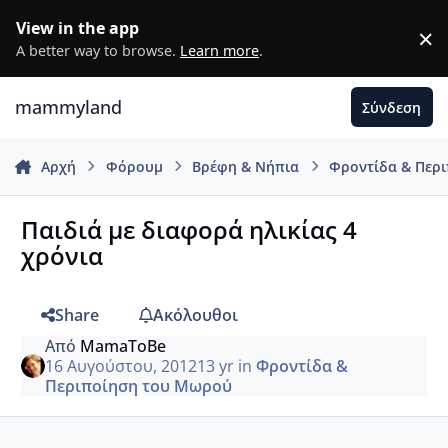
Μετάβαση σε περιεχόμενο
View in the app
×
D
A better way to browse.
Learn more
.
mammyland
Σύνδεση
Αρχή
Φόρουμ
Βρέφη & Νήπια
Φροντίδα & Περ
Παιδιά με διαφορά ηλικίας 4
χρόνια
Share
Ακόλουθοι
Από
MamaToBe
16 Αυγούστου, 2012
13 yr
in
Φροντίδα &
Περιποίηση του Μωρού