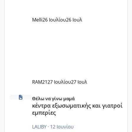
αυτό τα καλύπτει όλα εκτός από έξτρα
όπως σχολικό λεωφορείο κτλ. Είναι
παράνομο να χρεώνουν κάτι επιπλέον.
Melli
26 Ιουλίου
26 Ιουλ
Εγώ πήγα σε έναν ιδιωτικό παιδικό στ
RAM21
27 Ιουλίου
27 Ιουλ
κέντρα εξωσωματικής και γιατροί εμπερίες
Θέλω να γίνω μαμά
κέντρα εξωσωματικής και γιατροί
εμπερίες
LALIBY
·
12 Ιουνίου