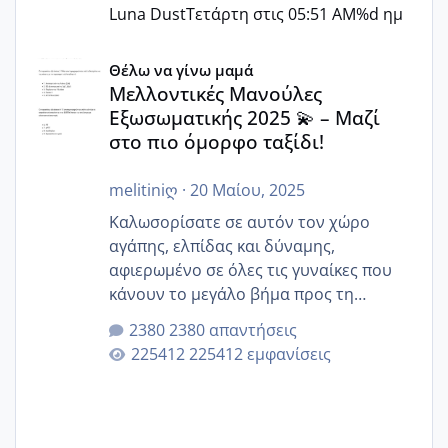
Luna Dust
Τετάρτη στις 05:51 AM
%d ημ
Μελλοντικές Μανούλες Εξωσωματικής 2025 💫 – Μαζί στο
Θέλω να γίνω μαμά
Μελλοντικές Μανούλες
Εξωσωματικής 2025 💫 – Μαζί
στο πιο όμορφο ταξίδι!
melitiniღ
·
20 Μαίου, 2025
Καλωσορίσατε σε αυτόν τον χώρο
αγάπης, ελπίδας και δύναμης,
αφιερωμένο σε όλες τις γυναίκες που
κάνουν το μεγάλο βήμα προς τη
μητρότητα μέσω εξωσωματικής το 2025.
2380 απαντήσεις
Εδώ θα μοιραστούμε αγωνίες, χαρές,
225412 εμφανίσεις
εμπειρίες και κάθε μικρή ή μεγάλη
στιγμή αυτού του ξεχωριστού ταξιδιού.
Καμία δεν είναι μόνη – όλες μαζί
μπορούμε να στηρίξουμε η μία την