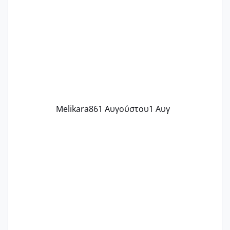
ένα παιδί εδώ και 1,5 χρόνο! Θέλετε να
γράψετε όσες κοπέλες είστε σε
παρόμοια φάση;; Αυτή την στιγμή έχω
δύο χαμένους κύκλους δεν έχω έρθει
περίοδο αυτό τον μήνα περίμενα 20 δεν
ήρθα απλά είδα λίγα ροζ έκανα υπέρηχο
την επομενη μέρα και το ενδομήτριό
ήταν 11,1 χιλιοστά πολύ κα
Melikara86
1 Αυγούστου
1 Αυγ