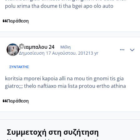
polu xrima tha doume ti tha bgei apo olo auto
Παράθεση
comment_873584
Author stats
μπαμπαλου 24
Μέλη
Δημοσίευση
17 Αυγούστου, 2012
13 yr
ΣΥΝΤΆΚΤΗΣ
koritsia mporei kapoia alli na mou tin gnomi tis gia
giatro;;; thelo naftiaxo mia lista protou ertho athina
Παράθεση
Συμμετοχή στη συζήτηση