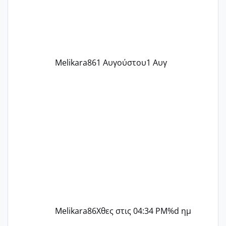
περίοδο αυτό τον μήνα περίμενα 20 δεν
ήρθα απλά είδα λίγα ροζ έκανα υπέρηχο
την επομενη μέρα και το ενδομήτριό
ήταν 11,1 χιλιοστά πολύ κα
Melikara86
1 Αυγούστου
1 Αυγ
Melikara86
Χθες στις 04:34 PM
%d ημ