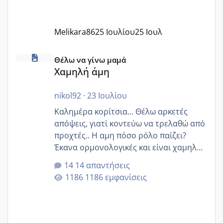
Melikara86
25 Ιουλίου
25 Ιουλ
Χαμηλή άμη
Θέλω να γίνω μαμά
Χαμηλή άμη
nikol92
·
23 Ιουλίου
Καλημέρα κορίτσια... Θέλω αρκετές
απόψεις, γιατί κοντεύω να τρελαθώ από
προχτές.. Η αμη πόσο ρόλο παίζει?
Έκανα ορμονολογικές και είναι χαμηλή
για την ηλικία μου.. Είχα ήδη μια
14 απαντήσεις
εγκυμοσύνη, που έπρεπε να τερματιστεί
1186 εμφανίσεις
στην 27η εβδομάδα και προσπαθώ 7
μήνες ήδη και αρχίζω να αγχώνομαι με
το 1,18... Είμαι 33.. Κάποια που να έμεινε
με χαμηλή άμη???