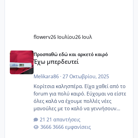
flowerv
26 Ιουλίου
26 Ιουλ
Έχω μπερδευτεί
Προσπαθώ εδώ και αρκετό καιρό
Έχω μπερδευτεί
Melikara86
·
27 Οκτωβρίου, 2025
Κορίτσια καλησπέρα. Είχα χαθεί από το
forum για πολύ καιρό. Εύχομαι να είστε
όλες καλά να έχουμε πολλές νέες
μανούλες με το καλό να γεννήσουν
αυτές που ήδη περιμένουν. Να πάρουν
21 απαντήσεις
γερα μωράκια στην αγκαλίτσα τους
3666 εμφανίσεις
🙏🏼🙏🏼 Ας πάμε λοιπόν στο θέμα μου.
Τελευταία περίοδο 25 σεπτεμβρίου