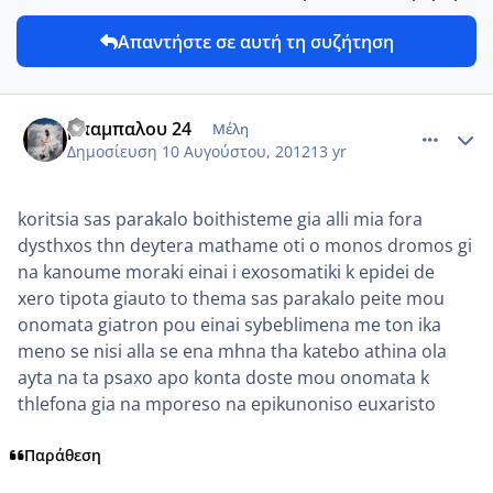
Απαντήστε σε αυτή τη συζήτηση
comment_872802
Author stats
μπαμπαλου 24
Μέλη
Δημοσίευση
10 Αυγούστου, 2012
13 yr
koritsia sas parakalo boithisteme gia alli mia fora
dysthxos thn deytera mathame oti o monos dromos gi
na kanoume moraki einai i exosomatiki k epidei de
xero tipota giauto to thema sas parakalo peite mou
onomata giatron pou einai sybeblimena me ton ika
meno se nisi alla se ena mhna tha katebo athina ola
ayta na ta psaxo apo konta doste mou onomata k
thlefona gia na mporeso na epikunoniso euxaristo
Παράθεση