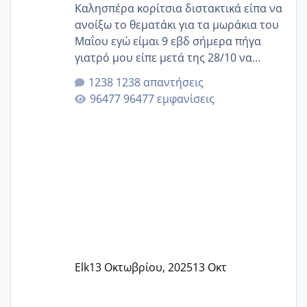
Καλησπέρα κορίτσια διστακτικά είπα να
ανοίξω το θεματάκι για τα μωράκια του
Μαΐου εγώ είμαι 9 εβδ σήμερα πήγα
γιατρό μου είπε μετά της 28/10 να
κλείσω ραντεβού για την αυχενική είναι
1238 απαντήσεις
καμιά άλλη κοπέλα να γεννάει Μάιο ;;
96477 εμφανίσεις
Elk
13 Οκτωβρίου, 2025
13 Οκτ