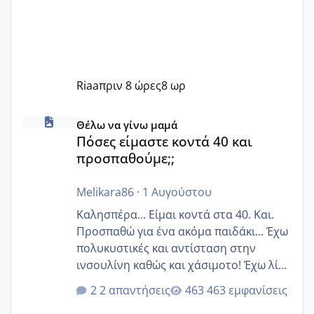
Riaa
πριν 8 ώρες
8 ωρ
Πόσες είμαστε κοντά 40 και προσπαθούμε;;
Θέλω να γίνω μαμά
Πόσες είμαστε κοντά 40 και
προσπαθούμε;;
Melikara86
·
1 Αυγούστου
Καλησπέρα... Είμαι κοντά στα 40. Και.
Προσπαθώ για ένα ακόμα παιδάκι... Έχω
πολυκυστικές και αντίσταση στην
ινσουλίνη καθώς και χάσιμοτο! Έχω λίγα
κιλά παραπάνω και όσο κ αν προσπαθώ
2 απαντήσεις
463 εμφανίσεις
δεν χάνω εύκολα! Προσπαθώ για ακόμη