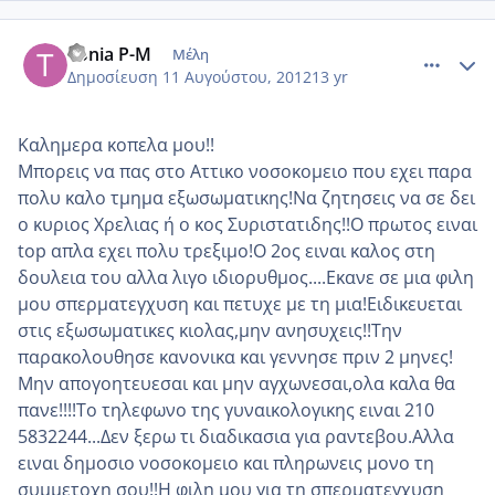
comment_872842
Author stats
Tonia P-M
Μέλη
Δημοσίευση
11 Αυγούστου, 2012
13 yr
Καλημερα κοπελα μου!!
Μπορεις να πας στο Αττικο νοσοκομειο που εχει παρα
πολυ καλο τμημα εξωσωματικης!Να ζητησεις να σε δει
ο κυριος Χρελιας ή ο κος Συριστατιδης!!Ο πρωτος ειναι
top απλα εχει πολυ τρεξιμο!Ο 2ος ειναι καλος στη
δουλεια του αλλα λιγο ιδιορυθμος....Εκανε σε μια φιλη
μου σπερματεγχυση και πετυχε με τη μια!Ειδικευεται
στις εξωσωματικες κιολας,μην ανησυχεις!!Την
παρακολουθησε κανονικα και γεννησε πριν 2 μηνες!
Μην απογοητευεσαι και μην αγχωνεσαι,ολα καλα θα
πανε!!!!Το τηλεφωνο της γυναικολογικης ειναι 210
5832244...Δεν ξερω τι διαδικασια για ραντεβου.Αλλα
ειναι δημοσιο νοσοκομειο και πληρωνεις μονο τη
συμμετοχη σου!!Η φιλη μου για τη σπερματεγχυση