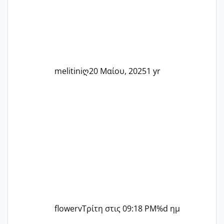
άλλη, να δώσουμε κουράγιο στις
δύσκολες στιγμές και να γιορτάσουμε
τις μικρές και μεγάλες νίκες. Είτε είστε
στο στάδιο της προετοιμασίας, είτε
ετοιμάζεστε
melitiniღ
20 Μαίου, 2025
1 yr
flowerv
Τρίτη στις 09:18 PM
%d ημ