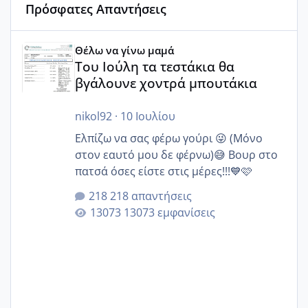
Πρόσφατες Απαντήσεις
Του Ιούλη τα τεστάκια θα βγάλουνε χοντρά μπουτάκια
Θέλω να γίνω μαμά
Του Ιούλη τα τεστάκια θα
βγάλουνε χοντρά μπουτάκια
nikol92
·
10 Ιουλίου
Ελπίζω να σας φέρω γούρι 😜 (Μόνο
στον εαυτό μου δε φέρνω)😅 Βουρ στο
πατσά όσες είστε στις μέρες!!!💙🩷
218 απαντήσεις
13073 εμφανίσεις