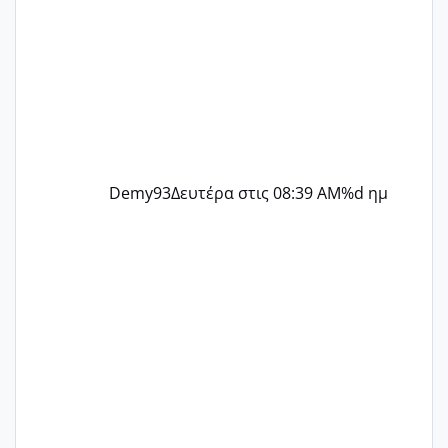
Demy93
Δευτέρα στις 08:39 AM
%d ημ