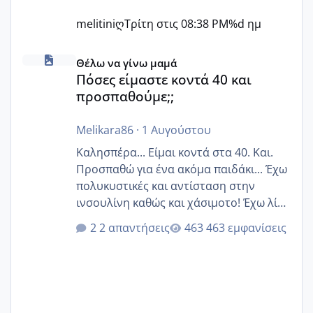
melitiniღ
Τρίτη στις 08:38 PM
%d ημ
Πόσες είμαστε κοντά 40 και προσπαθούμε;;
Θέλω να γίνω μαμά
Πόσες είμαστε κοντά 40 και
προσπαθούμε;;
Melikara86
·
1 Αυγούστου
Καλησπέρα... Είμαι κοντά στα 40. Και.
Προσπαθώ για ένα ακόμα παιδάκι... Έχω
πολυκυστικές και αντίσταση στην
ινσουλίνη καθώς και χάσιμοτο! Έχω λίγα
κιλά παραπάνω και όσο κ αν προσπαθώ
2 απαντήσεις
463 εμφανίσεις
δεν χάνω εύκολα! Προσπαθώ για ακόμη
ένα παιδί εδώ και 1,5 χρόνο! Θέλετε να
γράψετε όσες κοπέλες είστε σε
παρόμοια φάση;; Αυτή την στιγμή έχω
δύο χαμένους κύκλους δεν έχω έρθει