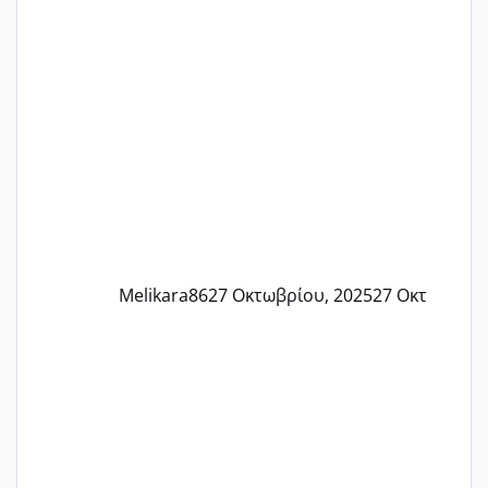
Εδώ και τέσσερις πέντε μέρες νιώθω
αρρωστη δεν έχω κουράγιο για τίποτα
πονάει πολύ το στήθος μου και τα δύο
και βάζω θερμόμετρο και έχω συνεχώς
37 με 37, 3 Έτσι λοιπόν είπα να κάνω
ένα τεστ την παρασ
Melikara86
27 Οκτωβρίου, 2025
27 Οκτ