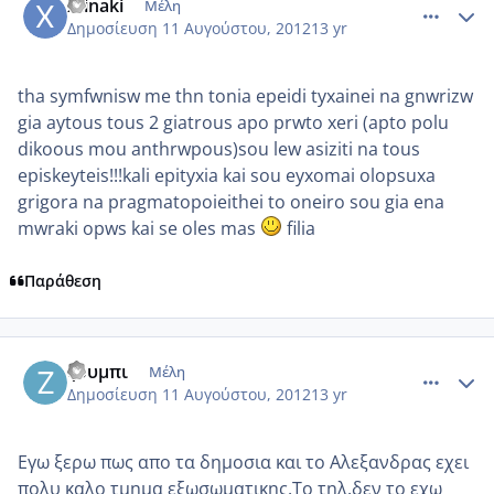
xtinaki
Μέλη
Δημοσίευση
11 Αυγούστου, 2012
13 yr
tha symfwnisw me thn tonia epeidi tyxainei na gnwrizw
gia aytous tous 2 giatrous apo prwto xeri (apto polu
dikoous mou anthrwpous)sou lew asiziti na tous
episkeyteis!!!kali epityxia kai sou eyxomai olopsuxa
grigora na pragmatopoieithei to oneiro sou gia ena
mwraki opws kai se oles mas
filia
Παράθεση
comment_872898
Author stats
ζουμπι
Μέλη
Δημοσίευση
11 Αυγούστου, 2012
13 yr
Εγω ξερω πως απο τα δημοσια και το Αλεξανδρας εχει
πολυ καλο τμημα εξωσωματικης.Το τηλ.δεν το εχω