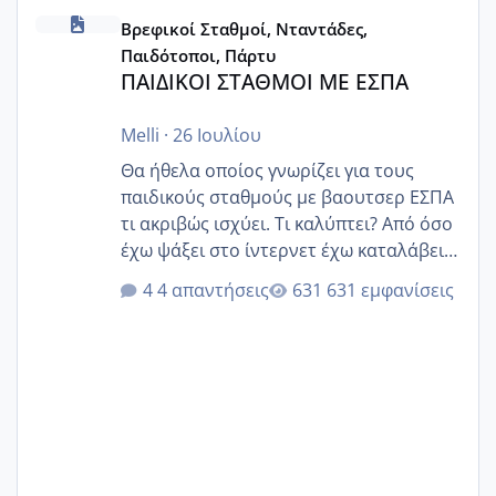
ΠΑΙΔΙΚΟΙ ΣΤΑΘΜΟΙ ΜΕ ΕΣΠΑ
Βρεφικοί Σταθμοί, Νταντάδες,
Παιδότοποι, Πάρτυ
ΠΑΙΔΙΚΟΙ ΣΤΑΘΜΟΙ ΜΕ ΕΣΠΑ
Melli
·
26 Ιουλίου
Θα ήθελα οποίος γνωρίζει για τους
παιδικούς σταθμούς με βαουτσερ ΕΣΠΑ
τι ακριβώς ισχύει. Τι καλύπτει? Από όσο
έχω ψάξει στο ίντερνετ έχω καταλάβει
ότι το βαουτσερ καλύπτει όλα τα
4 απαντήσεις
631 εμφανίσεις
δίδακτρα και τα τροφεια του ιδιωτικού
παιδικού σταθμού για όποιον το έχει
πάρει. Οι παιδικοί σταθμοί έχουν
υπογράψει σύμβαση με την ΕΕΤΑΑ ότι
δέχονται παιδιά με βαουτσερ και ότι
αυτό τα καλύπτει όλα εκτός από έξτρα
όπως σχολικό λεωφορείο κτλ. Είναι
παράνομο να χρεώνουν κάτι επιπλέον.