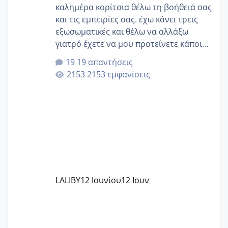
καλημέρα κορίτσια θέλω τη βοήθειά σας
και τις εμπειρίες σας. έχω κάνει τρεις
εξωσωματικές και θέλω να αλλάξω
γιατρό έχετε να μου προτείνετε κάποιον
που μείνατε ευχαριστημένες και είχατε
19 απαντήσεις
επιιτυχία? έκανα στο υγεία με τον
2153 εμφανίσεις
ζερβομανωλάκη (δεν το εψαξε καθόλου
το θέμα δεν μου άρεσε καθο΄λου) και
στο γένεσις με τον πάντο
LALIBY
12 Ιουνίου
12 Ιουν