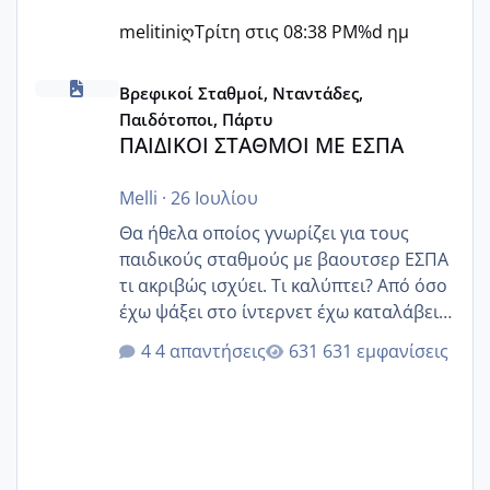
melitiniღ
Τρίτη στις 08:38 PM
%d ημ
ΠΑΙΔΙΚΟΙ ΣΤΑΘΜΟΙ ΜΕ ΕΣΠΑ
Βρεφικοί Σταθμοί, Νταντάδες,
Παιδότοποι, Πάρτυ
ΠΑΙΔΙΚΟΙ ΣΤΑΘΜΟΙ ΜΕ ΕΣΠΑ
Melli
·
26 Ιουλίου
Θα ήθελα οποίος γνωρίζει για τους
παιδικούς σταθμούς με βαουτσερ ΕΣΠΑ
τι ακριβώς ισχύει. Τι καλύπτει? Από όσο
έχω ψάξει στο ίντερνετ έχω καταλάβει
ότι το βαουτσερ καλύπτει όλα τα
4 απαντήσεις
631 εμφανίσεις
δίδακτρα και τα τροφεια του ιδιωτικού
παιδικού σταθμού για όποιον το έχει
πάρει. Οι παιδικοί σταθμοί έχουν
υπογράψει σύμβαση με την ΕΕΤΑΑ ότι
δέχονται παιδιά με βαουτσερ και ότι