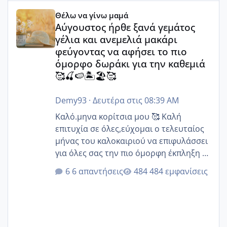
Αύγουστος ήρθε ξανά γεμάτος γέλια και ανεμελιά μακάρι 
Θέλω να γίνω μαμά
Αύγουστος ήρθε ξανά γεμάτος
γέλια και ανεμελιά μακάρι
φεύγοντας να αφήσει το πιο
όμορφο δωράκι για την καθεμιά
🥰🍒🍉🏝️🏖️🥰
Demy93
·
Δευτέρα στις 08:39 AM
Καλό.μηνα κορίτσια μου 🥰 Καλή
επιτυχία σε όλες,εύχομαι ο τελευταίος
μήνας του καλοκαιριού να επιφυλάσσει
για όλες σας την πιο όμορφη έκπληξη 🧿
@Elk @Melikara86 @Παρασκευαιδου
6 απαντήσεις
484 εμφανίσεις
@Zenia z @melitiniღ @Christi.D.
@flowerv @Riaa @Ngsofia