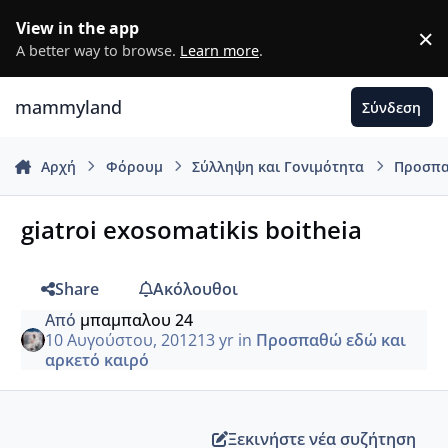
Μετάβαση σε περιεχόμενο
View in the app
×
D
A better way to browse.
Learn more
.
mammyland
Σύνδεση
Αρχή
Φόρουμ
Σύλληψη και Γονιμότητα
Προσπα
giatroi exosomatikis boitheia
Share
Ακόλουθοι
Από
μπαμπαλου 24
10 Αυγούστου, 2012
13 yr
in
Προσπαθώ εδώ και
αρκετό καιρό
Ξεκινήστε νέα συζήτηση