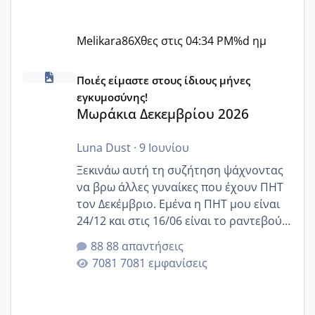
Melikara86
Χθες στις 04:34 PM
%d ημ
Μωράκια Δεκεμβρίου 2026
Ποιές είμαστε στους ίδιους μήνες
εγκυμοσύνης!
Μωράκια Δεκεμβρίου 2026
Luna Dust
·
9 Ιουνίου
Ξεκινάω αυτή τη συζήτηση ψάχνοντας
να βρω άλλες γυναίκες που έχουν ΠΗΤ
τον Δεκέμβριο. Εμένα η ΠΗΤ μου είναι
24/12 και στις 16/06 είναι το ραντεβού
της αυχενικής διαφάνειας. Έχω αρκετό
88 απαντήσεις
άγχος και οι μέρες δεν φαίνεται να
7081 εμφανίσεις
περνάνε με τίποτα.