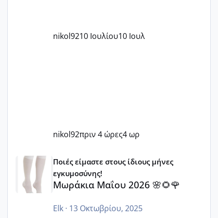
nikol92
10 Ιουλίου
10 Ιουλ
nikol92
πριν 4 ώρες
4 ωρ
Μωράκια Μαΐου 2026 🌸🌻🌹
Ποιές είμαστε στους ίδιους μήνες
εγκυμοσύνης!
Μωράκια Μαΐου 2026 🌸🌻🌹
Elk
·
13 Οκτωβρίου, 2025