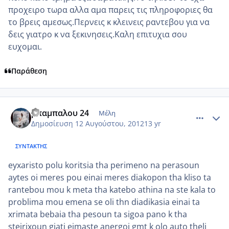
προχειρο τωρα αλλα αμα παρεις τις πληροφοριες θα
το βρεις αμεσως.Περνεις κ κλεινεις ραντεβου για να
δεις γιατρο κ να ξεκινησεις.Καλη επιτυχια σου
ευχομαι.
Παράθεση
comment_873009
Author stats
μπαμπαλου 24
Μέλη
Δημοσίευση
12 Αυγούστου, 2012
13 yr
ΣΥΝΤΆΚΤΗΣ
eyxaristo polu koritsia tha perimeno na perasoun
aytes oi meres pou einai meres diakopon tha kliso ta
rantebou mou k meta tha katebo athina na ste kala to
problima mou emena se oli thn diadikasia einai ta
xrimata bebaia tha pesoun ta sigoa pano k tha
steirixoun giati eimaste anergoi gmt k olo auto theli