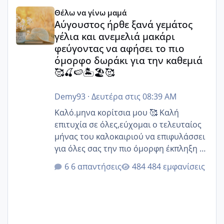
Αύγουστος ήρθε ξανά γεμάτος γέλια και ανεμελιά μακάρι 
Θέλω να γίνω μαμά
Αύγουστος ήρθε ξανά γεμάτος
γέλια και ανεμελιά μακάρι
φεύγοντας να αφήσει το πιο
όμορφο δωράκι για την καθεμιά
🥰🍒🍉🏝️🏖️🥰
Demy93
·
Δευτέρα στις 08:39 AM
Καλό.μηνα κορίτσια μου 🥰 Καλή
επιτυχία σε όλες,εύχομαι ο τελευταίος
μήνας του καλοκαιριού να επιφυλάσσει
για όλες σας την πιο όμορφη έκπληξη 🧿
@Elk @Melikara86 @Παρασκευαιδου
6 απαντήσεις
484 εμφανίσεις
@Zenia z @melitiniღ @Christi.D.
@flowerv @Riaa @Ngsofia