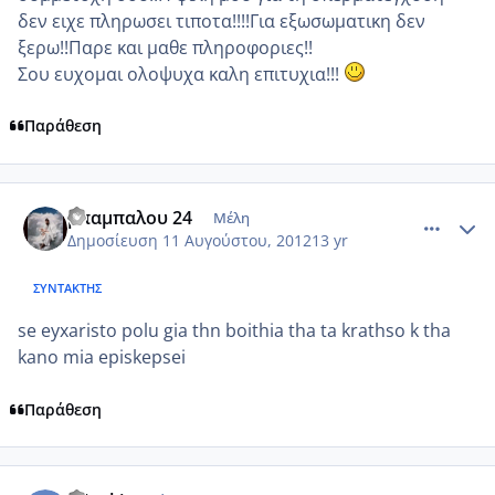
δεν ειχε πληρωσει τιποτα!!!!Για εξωσωματικη δεν
ξερω!!Παρε και μαθε πληροφοριες!!
Σου ευχομαι ολοψυχα καλη επιτυχια!!!
Παράθεση
comment_872848
Author stats
μπαμπαλου 24
Μέλη
Δημοσίευση
11 Αυγούστου, 2012
13 yr
ΣΥΝΤΆΚΤΗΣ
se eyxaristo polu gia thn boithia tha ta krathso k tha
kano mia episkepsei
Παράθεση
comment_872885
Author stats