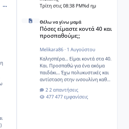
comment_872228
Τρίτη στις 08:38 PM
%d ημ
Πόσες είμαστε κοντά 40 και προσπαθούμε;;
Θέλω να γίνω μαμά
Πόσες είμαστε κοντά 40 και
προσπαθούμε;;
Melikara86
·
1 Αυγούστου
Καλησπέρα... Είμαι κοντά στα 40.
κη
Και. Προσπαθώ για ένα ακόμα
παιδάκι... Έχω πολυκυστικές και
αντίσταση στην ινσουλίνη καθώς
ω
και χάσιμοτο! Έχω λίγα κιλά
2 απαντήσεις
παραπάνω και όσο κ αν
477 εμφανίσεις
προσπαθώ δεν χάνω εύκολα!
Προσπαθώ για ακόμη ένα παιδί
εδώ και 1,5 χρόνο! Θέλετε να
αι
γράψετε όσες κοπέλες είστε σε
)
παρόμοια φάση;; Αυτή την