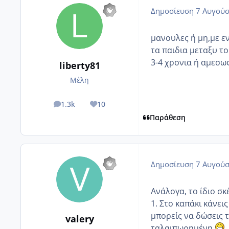
Δημοσίευση
7 Αυγούσ
μανουλες ή μη,με εν
τα παιδια μεταξυ το
3-4 χρονια ή αμεσω
liberty81
Μέλη
1.3k
10
posts
Reputation
Παράθεση
Δημοσίευση
7 Αυγούσ
Ανάλογα, το ίδιο σκ
1. Στο καπάκι κάνεις
μπορείς να δώσεις τ
valery
ταλαιπωρημένη