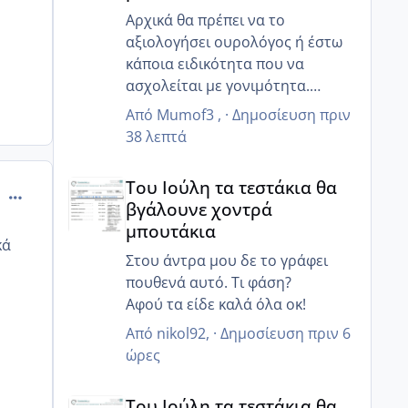
Αρχικά θα πρέπει να το
αξιολογήσει ουρολόγος ή έστω
κάποια ειδικότητα που να
ασχολείται με γονιμότητα.
😊
Από
Mumof3
, ·
Δημοσίευση
πριν
38 λεπτά
Του Ιούλη τα τεστάκια θα βγάλουνε χοντρά μπουτά
Του Ιούλη τα τεστάκια θα
comment_872200
βγάλουνε χοντρά
μπουτάκια
κά
Στου άντρα μου δε το γράφει
πουθενά αυτό. Τι φάση?
Αφού τα είδε καλά όλα οκ!
Από
nikol92
, ·
Δημοσίευση
πριν 6
ώρες
Του Ιούλη τα τεστάκια θα βγάλουνε χοντρά μπουτά
Του Ιούλη τα τεστάκια θα