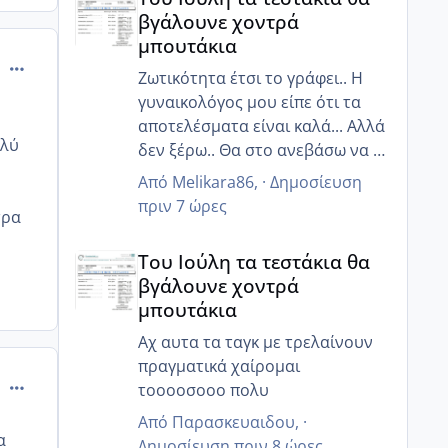
βγάλουνε χοντρά
μπουτάκια
comment_872201
Ζωτικότητα έτσι το γράφει.. Η
γυναικολόγος μου είπε ότι τα
αποτελέσματα είναι καλά... Αλλά
ολύ
δεν ξέρω.. Θα στο ανεβάσω να το
δεις κ εσύ
Από
Melikara86
, ·
Δημοσίευση
πριν 7 ώρες
τρα
Του Ιούλη τα τεστάκια θα βγάλουνε χοντρά μπουτά
Του Ιούλη τα τεστάκια θα
βγάλουνε χοντρά
μπουτάκια
Αχ αυτα τα ταγκ με τρελαίνουν
πραγματικά χαίρομαι
comment_872208
τοοοοσοοο πολυ
Από
Παρασκευαιδου
, ·
α
Δημοσίευση
πριν 8 ώρες