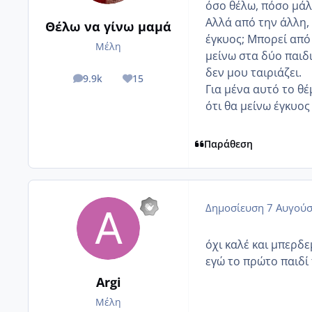
όσο θέλω, πόσο μάλλ
Αλλά από την άλλη, 
Θέλω να γίνω μαμά
έγκυος; Μπορεί από
Μέλη
μείνω στα δύο παιδ
δεν μου ταιριάζει.
9.9k
15
posts
Reputation
Για μένα αυτό το θέ
ότι θα μείνω έγκυος
Παράθεση
Δημοσίευση
7 Αυγούσ
όχι καλέ και μπερδ
εγώ το πρώτο παιδί 
Argi
Μέλη