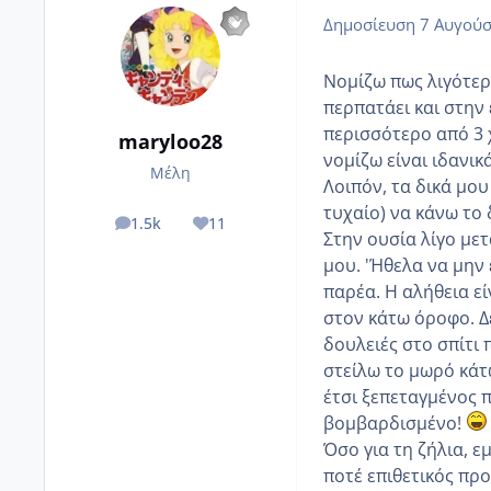
Δημοσίευση
7 Αυγούσ
Νομίζω πως λιγότερο
περπατάει και στην 
περισσότερο από 3 
maryloo28
νομίζω είναι ιδανικά
Μέλη
Λοιπόν, τα δικά μου
τυχαίο) να κάνω το
1.5k
11
posts
Reputation
Στην ουσία λίγο με
μου. 'Ήθελα να μην
παρέα. Η αλήθεια εί
στον κάτω όροφο. Δ
δουλειές στο σπίτι 
στείλω το μωρό κάτ
έτσι ξεπεταγμένος π
βομβαρδισμένο!
Όσο για τη ζήλια, ε
ποτέ επιθετικός πρ