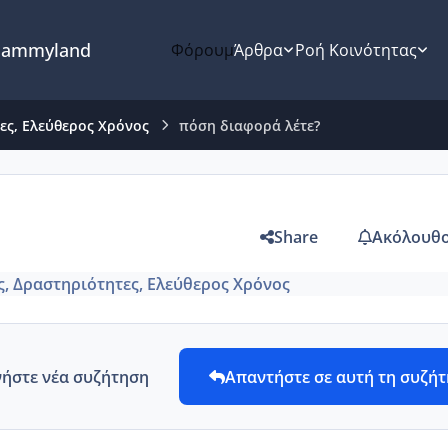
ammyland
Φόρουμ
Άρθρα
Ροή Κοινότητας
τες, Ελεύθερος Χρόνος
πόση διαφορά λέτε?
Share
Ακόλουθο
ς, Δραστηριότητες, Ελεύθερος Χρόνος
νήστε νέα συζήτηση
Απαντήστε σε αυτή τη συζή