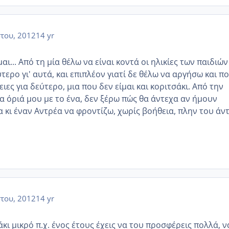
του, 2012
14 yr
αι... Από τη μία θέλω να είναι κοντά οι ηλικίες των παιδιών
λύτερο γι' αυτά, και επιπλέον γιατί δε θέλω να αργήσω και π
ες για δεύτερο, μια που δεν είμαι και κοριτσάκι. Από την
α όριά μου με το ένα, δεν ξέρω πώς θα άντεχα αν ήμουν
α κι έναν Αντρέα να φροντίζω, χωρίς βοήθεια, πλην του άν
του, 2012
14 yr
άκι μικρό π.χ. ένος έτους έχεις να του προσφέρεις πολλά, ν