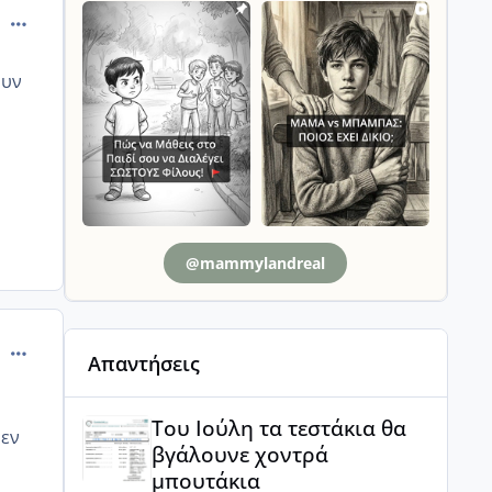
comment_872168
ουν
@mammylandreal
comment_872180
Απαντήσεις
Του Ιούλη τα τεστάκια θα βγάλουνε χοντρά μπουτά
Του Ιούλη τα τεστάκια θα
δεν
βγάλουνε χοντρά
μπουτάκια