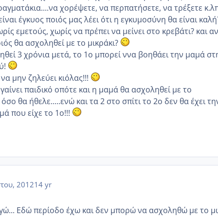
αγματάκια....να χορέψετε, να περπατήσετε, να τρέξετε κ.λ
 είναι έγκυος ποιός μας λέει ότι η εγκυμοσύνη θα είναι καλή
ρίς εμετούς, χωρίς να πρέπει να μείνει στο κρεβάτι? και α
ιός θα ασχοληθεί με το μικράκι?
ηθεί 3 χρόνια μετά, το 1ο μπορεί ννα βοηθάει την μαμά στ
ύ!
να μην ζηλεύει κιόλας!!!
γαίνει παιδικό οπότε και η μαμά θα ασχοληθεί με το
σο θα ήθελε.....ενώ και τα 2 στο σπίτι το 2ο δεν θα έχει τη
ά που είχε το 1ο!!!
του, 2012
14 yr
εγώ... Εδώ περίοδο έχω και δεν μπορώ να ασχοληθώ με το 