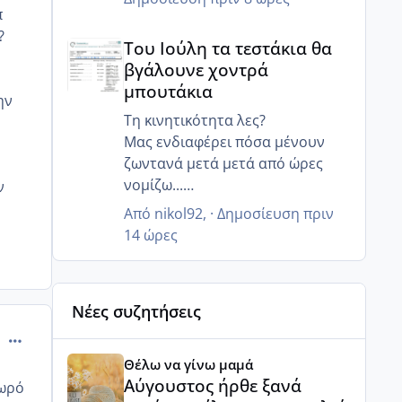
π
Του Ιούλη τα τεστάκια θα βγάλουνε χοντρά μπουτά
?
Του Ιούλη τα τεστάκια θα
ν
βγάλουνε χοντρά
μπουτάκια
ην
Τη κινητικότητα λες?
Μας ενδιαφέρει πόσα μένουν
ζωντανά μετά μετά από ώρες
νομίζω...
ν
Γιατί ο άντρας μου έχει 85%
Από
nikol92
, ·
Δημοσίευση
πριν
κινητικότητα, αλλα 6 ώρες μετά
14 ώρες
μόνο 20% ζουν και 12 ώρες μετά
κανένα..
Γι αυτό μας είπε να κάνουμε πιο
Νέες συζητήσεις
στοχευμένα επαφή..
Μετά από κάποιες ώρες πόσα
comment_872212
Αύγουστος ήρθε ξανά γεμάτος γέλια και ανεμελιά μ
ζουν?
Θέλω να γίνω μαμά
Αύγουστος ήρθε ξανά
μωρό