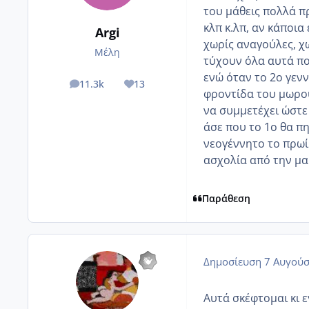
του μάθεις πολλά πρ
κλπ κ.λπ, αν κάποια
Argi
χωρίς αναγούλες, χω
Μέλη
τύχουν όλα αυτά πο
ενώ όταν το 2ο γενν
11.3k
13
posts
Reputation
φροντίδα του μωρο
να συμμετέχει ώστε 
άσε που το 1ο θα πη
νεογέννητο το πρωί ό
ασχολία από την μαμ
Παράθεση
Δημοσίευση
7 Αυγούσ
Αυτά σκέφτομαι κι 