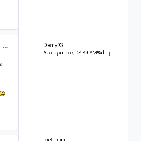
Demy93
comment_872226
Δευτέρα στις 08:39 AM
%d ημ
ε
melitiniღ