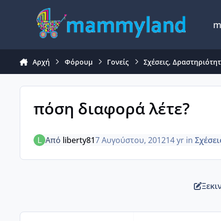
Μετάβαση σε περιεχόμενο
m
Αρχή
Φόρουμ
Γονείς
Σχέσεις, Δραστηριότη
πόση διαφορά λέτε?
Από
liberty81
7 Αυγούστου, 2012
14 yr
in
Σχέσει
Ξεκι