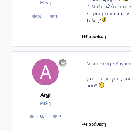
Μέλη
2. Μόλις κλέισει τα
καιμπορεί να πάει κ
29
10
posts
Reputation
Τι λες?
Παράθεση
Δημοσίευση
7 Αυγούσ
για τους λόγους που 
μου!!
Argi
Μέλη
11.3k
13
posts
Reputation
Παράθεση