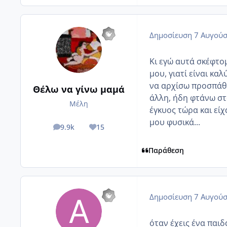
Δημοσίευση
7 Αυγούσ
Κι εγώ αυτά σκέφτομ
μου, γιατί είναι κα
να αρχίσω προσπάθει
Θέλω να γίνω μαμά
άλλη, ήδη φτάνω στ
Μέλη
έγκυος τώρα και είχ
μου φυσικά...
9.9k
15
posts
Reputation
Παράθεση
Δημοσίευση
7 Αυγούσ
όταν έχεις ένα παιδ