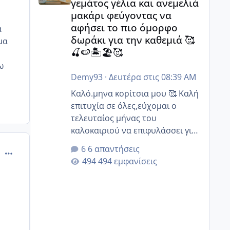
γεμάτος γέλια και ανεμελιά
μακάρι φεύγοντας να
αφήσει το πιο όμορφο
α
δωράκι για την καθεμιά 🥰
μα
🍒🍉🏝️🏖️🥰
ω
Demy93
·
Δευτέρα στις 08:39 AM
Καλό.μηνα κορίτσια μου 🥰 Καλή
επιτυχία σε όλες,εύχομαι ο
τελευταίος μήνας του
καλοκαιριού να επιφυλάσσει για
όλες σας την πιο όμορφη
6 απαντήσεις
comment_872224
έκπληξη 🧿 @Elk @Melikara86
494 εμφανίσεις
@Παρασκευαιδου @Zenia z
@melitiniღ @Christi.D. @flowerv
@Riaa @Ngsofia