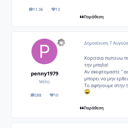
11.3k
13
posts
Reputation
Παράθεση
Δημοσίευση
7 Αυγούσ
Κοριτσια πιστευω π
την μπαλα!
Αν σκεφτομαστε " ασ
penny1979
μπορει να μην ερ8ει
Μέλη
Το αφηνουμε στην τυ
288
10
posts
Reputation
Παράθεση