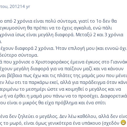
του, 2012
14 yr
 από 2 χρόνια είναι πολύ σύντομα, γιατί το 1ο δεν θα
εγκυμοσύνη θα πρέπει να το έχεις αγκαλιά, ενώ πάλι
χρόνια ίσως είναι μεγάλη διαφορά. Μεταξύ 2 και 3 χρόνια
.
 έχουν διαφορά 2 χρόνια. Ήταν επιλογή μου (και εννοώ όχι
 δεύτερο σύντομα.
τά που χρόνισε ο Χριστοφοράκος έμεινα έγκυος στο Γιαννά
 έχουν μεγάλη διαφορά για να παίζουν μαζί και να κάνουν
ναι βέβαια πως έχω και τις πλάτες της μαμάς μου που μένει
εν λέω οτι τα παρκάρω εκεί, αλλά για παράδειγμα όταν κάν
περιμένω το μεσημέρι ώστε να κοιμηθεί ο μεγάλος και να
ω ή να έρθει η μαμά μου πάνω να το προσέχει. Διαφορετικά
ου είναι ο μικρός θα είχα πρόβλημα και ένα σπίτι
μένα δεν ζηλεύει ο μεγάλος. Δεν λέω καθόλου, αλλά δεν είν
ος το μωρό, είναι όμως γενικότερα ένα υπάκουο (σχεδόν