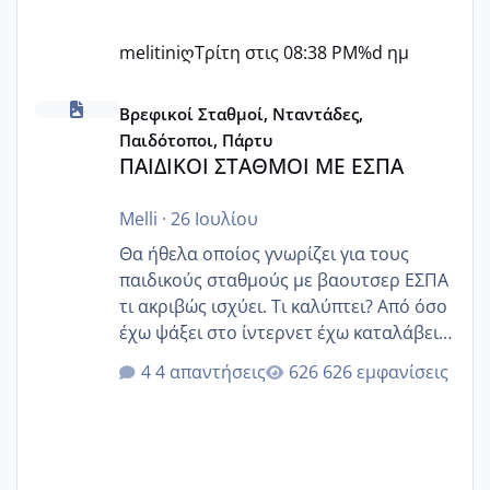
melitiniღ
Τρίτη στις 08:38 PM
%d ημ
ΠΑΙΔΙΚΟΙ ΣΤΑΘΜΟΙ ΜΕ ΕΣΠΑ
Βρεφικοί Σταθμοί, Νταντάδες,
Παιδότοποι, Πάρτυ
ΠΑΙΔΙΚΟΙ ΣΤΑΘΜΟΙ ΜΕ ΕΣΠΑ
Melli
·
26 Ιουλίου
Θα ήθελα οποίος γνωρίζει για τους
παιδικούς σταθμούς με βαουτσερ ΕΣΠΑ
τι ακριβώς ισχύει. Τι καλύπτει? Από όσο
έχω ψάξει στο ίντερνετ έχω καταλάβει
ότι το βαουτσερ καλύπτει όλα τα
4 απαντήσεις
626 εμφανίσεις
δίδακτρα και τα τροφεια του ιδιωτικού
παιδικού σταθμού για όποιον το έχει
πάρει. Οι παιδικοί σταθμοί έχουν
υπογράψει σύμβαση με την ΕΕΤΑΑ ότι