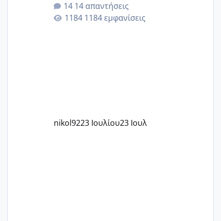
για την ηλικία μου.. Είχα ήδη μια
14 απαντήσεις
εγκυμοσύνη, που έπρεπε να τερματιστεί
1184 εμφανίσεις
στην 27η εβδομάδα και προσπαθώ 7
μήνες ήδη και αρχίζω να αγχώνομαι με
το 1,18... Είμαι 33.. Κάποια που να έμεινε
με χαμηλή άμη???
nikol92
23 Ιουλίου
23 Ιουλ