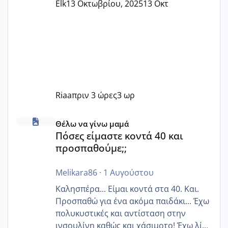
Elk
13 Οκτωβρίου, 2025
13 Οκτ
Riaa
πριν 3 ώρες
3 ωρ
Πόσες είμαστε κοντά 40 και προσπαθούμε;;
Θέλω να γίνω μαμά
Πόσες είμαστε κοντά 40 και
προσπαθούμε;;
Melikara86
·
1 Αυγούστου
Καλησπέρα... Είμαι κοντά στα 40. Και.
Προσπαθώ για ένα ακόμα παιδάκι... Έχω
πολυκυστικές και αντίσταση στην
ινσουλίνη καθώς και χάσιμοτο! Έχω λίγα