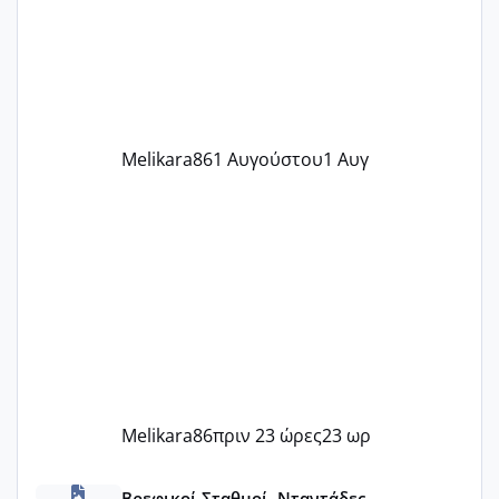
δύο χαμένους κύκλους δεν έχω έρθει
περίοδο αυτό τον μήνα περίμενα 20 δεν
ήρθα απλά είδα λίγα ροζ έκανα υπέρηχο
την επομενη μέρα και το ενδομήτριό
ήταν 11,1 χιλιοστά πολύ κα
Melikara86
1 Αυγούστου
1 Αυγ
Melikara86
πριν 23 ώρες
23 ωρ
ΠΑΙΔΙΚΟΙ ΣΤΑΘΜΟΙ ΜΕ ΕΣΠΑ
Βρεφικοί Σταθμοί, Νταντάδες,