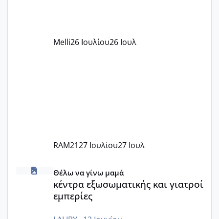
δέχονται παιδιά με βαουτσερ και ότι
αυτό τα καλύπτει όλα εκτός από έξτρα
όπως σχολικό λεωφορείο κτλ. Είναι
παράνομο να χρεώνουν κάτι επιπλέον.
Melli
26 Ιουλίου
26 Ιουλ
Εγώ πήγα σε έναν ιδιωτικό παιδικό στ
RAM21
27 Ιουλίου
27 Ιουλ
κέντρα εξωσωματικής και γιατροί εμπερίες
Θέλω να γίνω μαμά
κέντρα εξωσωματικής και γιατροί
εμπερίες