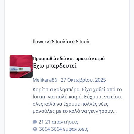
flowerv
26 Ιουλίου
26 Ιουλ
Έχω μπερδευτεί
Προσπαθώ εδώ και αρκετό καιρό
Έχω μπερδευτεί
Melikara86
·
27 Οκτωβρίου, 2025
Κορίτσια καλησπέρα. Είχα χαθεί από το
forum για πολύ καιρό. Εύχομαι να είστε
όλες καλά να έχουμε πολλές νέες
μανούλες με το καλό να γεννήσουν
αυτές που ήδη περιμένουν. Να πάρουν
21 απαντήσεις
γερα μωράκια στην αγκαλίτσα τους
3664 εμφανίσεις
🙏🏼🙏🏼 Ας πάμε λοιπόν στο θέμα μου.