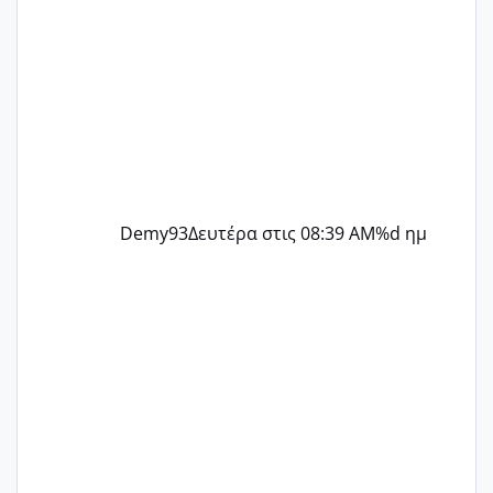
Demy93
Δευτέρα στις 08:39 AM
%d ημ