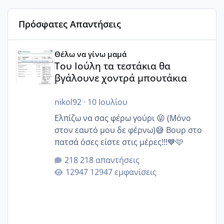
Πρόσφατες Απαντήσεις
Του Ιούλη τα τεστάκια θα βγάλουνε χοντρά μπουτάκια
Θέλω να γίνω μαμά
Του Ιούλη τα τεστάκια θα
βγάλουνε χοντρά μπουτάκια
nikol92
·
10 Ιουλίου
Ελπίζω να σας φέρω γούρι 😜 (Μόνο
στον εαυτό μου δε φέρνω)😅 Βουρ στο
πατσά όσες είστε στις μέρες!!!💙🩷
218 απαντήσεις
12947 εμφανίσεις