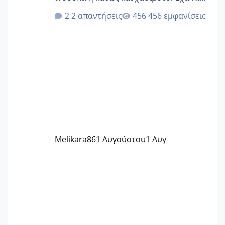
κιλά παραπάνω και όσο κ αν προσπαθώ
2 απαντήσεις
456 εμφανίσεις
δεν χάνω εύκολα! Προσπαθώ για ακόμη
ένα παιδί εδώ και 1,5 χρόνο! Θέλετε να
γράψετε όσες κοπέλες είστε σε
παρόμοια φάση;; Αυτή την στιγμή έχω
δύο χαμένους κύκλους δεν έχω έρθει
περίοδο αυτό τον μήνα περίμενα 20 δεν
ήρθα απλά είδα λίγα ροζ έκανα υπέρηχο
την επομενη μέρα και το ενδομήτριό
ήταν 11,1 χιλιοστά πολύ κα
Melikara86
1 Αυγούστου
1 Αυγ