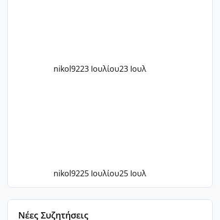
με χαμηλή άμη???
nikol92
23 Ιουλίου
23 Ιουλ
nikol92
25 Ιουλίου
25 Ιουλ
Νέες Συζητήσεις