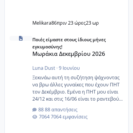
Melikara86
πριν 23 ώρες
23 ωρ
Μωράκια Δεκεμβρίου 2026
Ποιές είμαστε στους ίδιους μήνες
εγκυμοσύνης!
Μωράκια Δεκεμβρίου 2026
Luna Dust
·
9 Ιουνίου
Ξεκινάω αυτή τη συζήτηση ψάχνοντας
να βρω άλλες γυναίκες που έχουν ΠΗΤ
τον Δεκέμβριο. Εμένα η ΠΗΤ μου είναι
24/12 και στις 16/06 είναι το ραντεβού
της αυχενικής διαφάνειας. Έχω αρκετό
88 απαντήσεις
άγχος και οι μέρες δεν φαίνεται να
7064 εμφανίσεις
περνάνε με τίποτα.