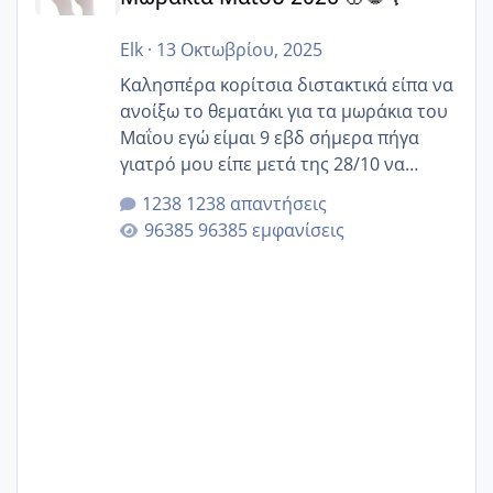
Elk
·
13 Οκτωβρίου, 2025
Καλησπέρα κορίτσια διστακτικά είπα να
ανοίξω το θεματάκι για τα μωράκια του
Μαΐου εγώ είμαι 9 εβδ σήμερα πήγα
γιατρό μου είπε μετά της 28/10 να
κλείσω ραντεβού για την αυχενική είναι
1238 απαντήσεις
καμιά άλλη κοπέλα να γεννάει Μάιο ;;
96385 εμφανίσεις