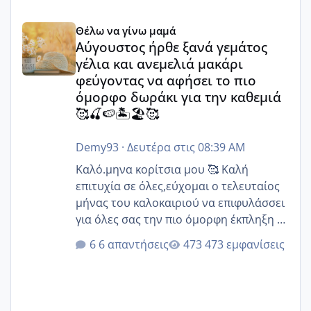
Αύγουστος ήρθε ξανά γεμάτος γέλια και ανεμελιά μακάρι 
Θέλω να γίνω μαμά
Αύγουστος ήρθε ξανά γεμάτος
γέλια και ανεμελιά μακάρι
φεύγοντας να αφήσει το πιο
όμορφο δωράκι για την καθεμιά
🥰🍒🍉🏝️🏖️🥰
Demy93
·
Δευτέρα στις 08:39 AM
Καλό.μηνα κορίτσια μου 🥰 Καλή
επιτυχία σε όλες,εύχομαι ο τελευταίος
μήνας του καλοκαιριού να επιφυλάσσει
για όλες σας την πιο όμορφη έκπληξη 🧿
@Elk @Melikara86 @Παρασκευαιδου
6 απαντήσεις
473 εμφανίσεις
@Zenia z @melitiniღ @Christi.D.
@flowerv @Riaa @Ngsofia