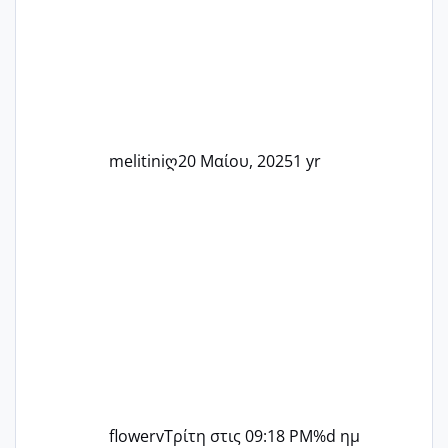
μπορούμε να στηρίξουμε η μία την
άλλη, να δώσουμε κουράγιο στις
δύσκολες στιγμές και να γιορτάσουμε
τις μικρές και μεγάλες νίκες. Είτε είστε
στο στάδιο της προετοιμασίας, είτε
ετοιμάζεστε
melitiniღ
20 Μαίου, 2025
1 yr
flowerv
Τρίτη στις 09:18 PM
%d ημ