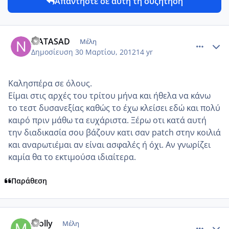
Απαντήστε σε αυτή τη συζήτηση
comment_847194
Author stats
NATASAD
Μέλη
Δημοσίευση
30 Μαρτίου, 2012
14 yr
Καλησπέρα σε όλους.
Είμαι στις αρχές του τρίτου μήνα και ήθελα να κάνω
το τεστ δυσανεξίας καθώς το έχω κλείσει εδώ και πολύ
καιρό πριν μάθω τα ευχάριστα. Ξέρω οτι κατά αυτή
την διαδικασία σου βάζουν κατι σαν patch στην κοιλιά
και αναρωτιέμαι αν είναι ασφαλές ή όχι. Αν γνωρίζει
καμία θα το εκτιμούσα ιδιαίτερα.
Παράθεση
comment_847563
Author stats
molly
Μέλη