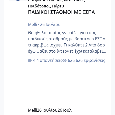
Παιδότοποι, Πάρτυ
ΠΑΙΔΙΚΟΙ ΣΤΑΘΜΟΙ ΜΕ ΕΣΠΑ
Melli
·
26 Ιουλίου
Θα ήθελα οποίος γνωρίζει για τους
παιδικούς σταθμούς με βαουτσερ ΕΣΠΑ
τι ακριβώς ισχύει. Τι καλύπτει? Από όσο
έχω ψάξει στο ίντερνετ έχω καταλάβει
ότι το βαουτσερ καλύπτει όλα τα
4 απαντήσεις
626 εμφανίσεις
δίδακτρα και τα τροφεια του ιδιωτικού
παιδικού σταθμού για όποιον το έχει
πάρει. Οι παιδικοί σταθμοί έχουν
υπογράψει σύμβαση με την ΕΕΤΑΑ ότι
δέχονται παιδιά με βαουτσερ και ότι
αυτό τα καλύπτει όλα εκτός από έξτρα
όπως σχολικό λεωφορείο κτλ. Είναι
παράνομο να χρεώνουν κάτι επιπλέον.
Melli
26 Ιουλίου
26 Ιουλ
Εγώ πήγα σε έναν ιδιωτικό παιδικό στ