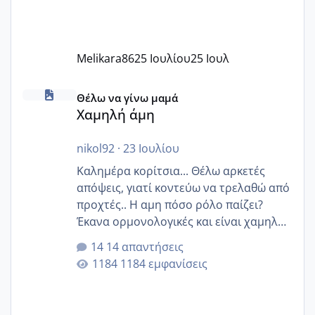
Melikara86
25 Ιουλίου
25 Ιουλ
Χαμηλή άμη
Θέλω να γίνω μαμά
Χαμηλή άμη
nikol92
·
23 Ιουλίου
Καλημέρα κορίτσια... Θέλω αρκετές
απόψεις, γιατί κοντεύω να τρελαθώ από
προχτές.. Η αμη πόσο ρόλο παίζει?
Έκανα ορμονολογικές και είναι χαμηλή
για την ηλικία μου.. Είχα ήδη μια
14 απαντήσεις
εγκυμοσύνη, που έπρεπε να τερματιστεί
1184 εμφανίσεις
στην 27η εβδομάδα και προσπαθώ 7
μήνες ήδη και αρχίζω να αγχώνομαι με
το 1,18... Είμαι 33.. Κάποια που να έμεινε