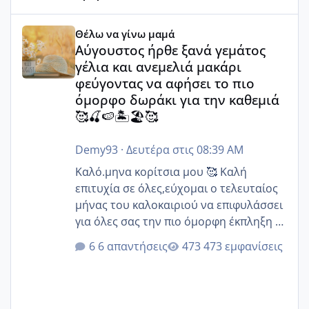
Αύγουστος ήρθε ξανά γεμάτος γέλια και ανεμελιά μακάρι 
Θέλω να γίνω μαμά
Αύγουστος ήρθε ξανά γεμάτος
γέλια και ανεμελιά μακάρι
φεύγοντας να αφήσει το πιο
όμορφο δωράκι για την καθεμιά
🥰🍒🍉🏝️🏖️🥰
Demy93
·
Δευτέρα στις 08:39 AM
Καλό.μηνα κορίτσια μου 🥰 Καλή
επιτυχία σε όλες,εύχομαι ο τελευταίος
μήνας του καλοκαιριού να επιφυλάσσει
για όλες σας την πιο όμορφη έκπληξη 🧿
@Elk @Melikara86 @Παρασκευαιδου
6 απαντήσεις
473 εμφανίσεις
@Zenia z @melitiniღ @Christi.D.
@flowerv @Riaa @Ngsofia