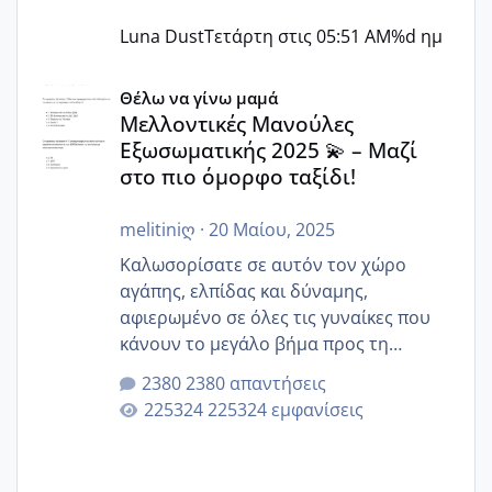
Luna Dust
Τετάρτη στις 05:51 AM
%d ημ
Μελλοντικές Μανούλες Εξωσωματικής 2025 💫 – Μαζί στο
Θέλω να γίνω μαμά
Μελλοντικές Μανούλες
Εξωσωματικής 2025 💫 – Μαζί
στο πιο όμορφο ταξίδι!
melitiniღ
·
20 Μαίου, 2025
Καλωσορίσατε σε αυτόν τον χώρο
αγάπης, ελπίδας και δύναμης,
αφιερωμένο σε όλες τις γυναίκες που
κάνουν το μεγάλο βήμα προς τη
μητρότητα μέσω εξωσωματικής το 2025.
2380 απαντήσεις
Εδώ θα μοιραστούμε αγωνίες, χαρές,
225324 εμφανίσεις
εμπειρίες και κάθε μικρή ή μεγάλη
στιγμή αυτού του ξεχωριστού ταξιδιού.
Καμία δεν είναι μόνη – όλες μαζί