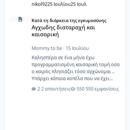
nikol92
25 Ιουλίου
25 Ιουλ
Αγχωδης διαταραχή και καισαρική
Κατά τη διάρκεια της εγκυμοσύνης
Αγχωδης διαταραχή και
καισαρική
Mommy to be
·
15 Ιουλίου
Καλησπέρα σε ένα μήνα έχω
προγραμματισμένη καισαρική τομή.οσο
ο καιρός πλησιάζει τόσο αγχώνομαι ..
Υπάρχει κάποια κοπέλα που να έχει
παρόμοιο ιστορικό να μας πει την
2 απαντήσεις
550 εμφανίσεις
εμπειρία της;Να σημειώσω είναι η
δεύτερη εγκυμοσύνη μου και καισαρική
στην πρώτη είχα κάνει ολική νάρκωση
..βέβαια δεν είχα κανένα άγχος και
στρες ήταν επιλογή για ιατρικούς
λόγους της δεδομένης στιγμής.