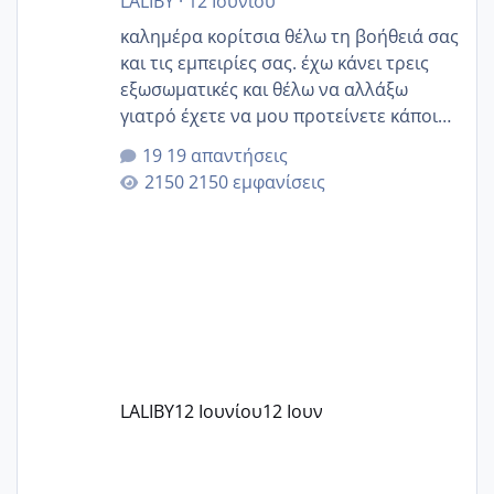
LALIBY
·
12 Ιουνίου
καλημέρα κορίτσια θέλω τη βοήθειά σας
και τις εμπειρίες σας. έχω κάνει τρεις
εξωσωματικές και θέλω να αλλάξω
γιατρό έχετε να μου προτείνετε κάποιον
που μείνατε ευχαριστημένες και είχατε
19 απαντήσεις
επιιτυχία? έκανα στο υγεία με τον
2150 εμφανίσεις
ζερβομανωλάκη (δεν το εψαξε καθόλου
το θέμα δεν μου άρεσε καθο΄λου) και
στο γένεσις με τον πάντο
LALIBY
12 Ιουνίου
12 Ιουν