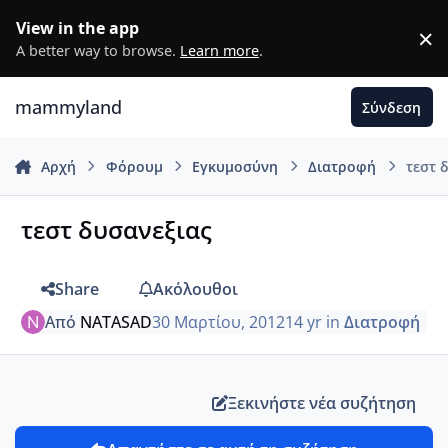
Μετάβαση σε περιεχόμενο
View in the app
×
D
A better way to browse.
Learn more
.
mammyland
Σύνδεση
Αρχή
Φόρουμ
Εγκυμοσύνη
Διατροφή
τεστ 
τεστ δυσανεξιας
Share
Ακόλουθοι
Από
NATASAD
30 Μαρτίου, 2012
14 yr
in
Διατροφή
Ξεκινήστε νέα συζήτηση