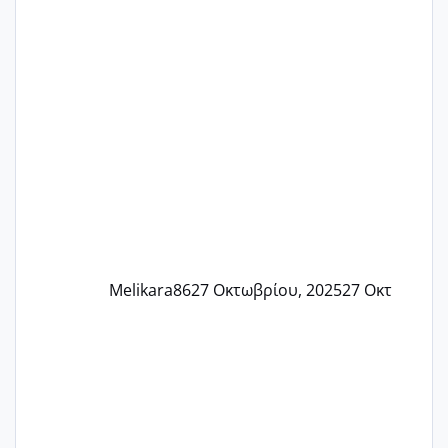
Τελευταία περίοδο 25 σεπτεμβρίου
Εδώ και τέσσερις πέντε μέρες νιώθω
αρρωστη δεν έχω κουράγιο για τίποτα
πονάει πολύ το στήθος μου και τα δύο
και βάζω θερμόμετρο και έχω συνεχώς
37 με 37, 3 Έτσι λοιπόν είπα να κάνω
ένα τεστ την παρασ
Melikara86
27 Οκτωβρίου, 2025
27 Οκτ