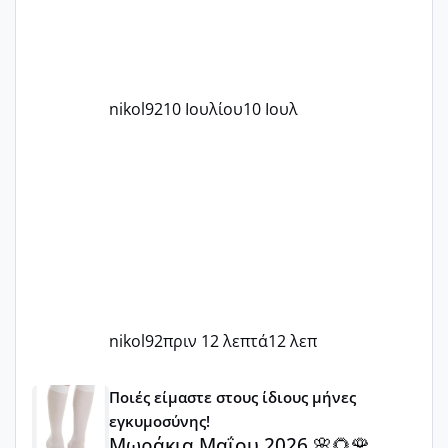
nikol92
10 Ιουλίου
10 Ιουλ
nikol92
πριν 12 λεπτά
12 λεπ
Μωράκια Μαΐου 2026 🌸🌻🌹
Ποιές είμαστε στους ίδιους μήνες
εγκυμοσύνης!
Μωράκια Μαΐου 2026 🌸🌻🌹