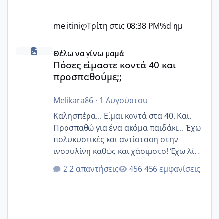
melitiniღ
Τρίτη στις 08:38 PM
%d ημ
Πόσες είμαστε κοντά 40 και προσπαθούμε;;
Θέλω να γίνω μαμά
Πόσες είμαστε κοντά 40 και
προσπαθούμε;;
Melikara86
·
1 Αυγούστου
Καλησπέρα... Είμαι κοντά στα 40. Και.
Προσπαθώ για ένα ακόμα παιδάκι... Έχω
πολυκυστικές και αντίσταση στην
ινσουλίνη καθώς και χάσιμοτο! Έχω λίγα
κιλά παραπάνω και όσο κ αν προσπαθώ
2 απαντήσεις
456 εμφανίσεις
δεν χάνω εύκολα! Προσπαθώ για ακόμη
ένα παιδί εδώ και 1,5 χρόνο! Θέλετε να
γράψετε όσες κοπέλες είστε σε
παρόμοια φάση;; Αυτή την στιγμή έχω