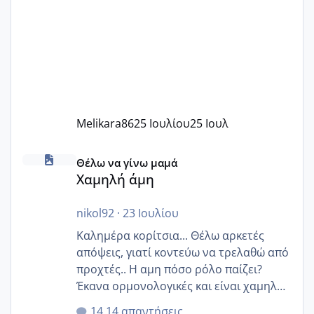
Melikara86
25 Ιουλίου
25 Ιουλ
Χαμηλή άμη
Θέλω να γίνω μαμά
Χαμηλή άμη
nikol92
·
23 Ιουλίου
Καλημέρα κορίτσια... Θέλω αρκετές
απόψεις, γιατί κοντεύω να τρελαθώ από
προχτές.. Η αμη πόσο ρόλο παίζει?
Έκανα ορμονολογικές και είναι χαμηλή
για την ηλικία μου.. Είχα ήδη μια
14 απαντήσεις