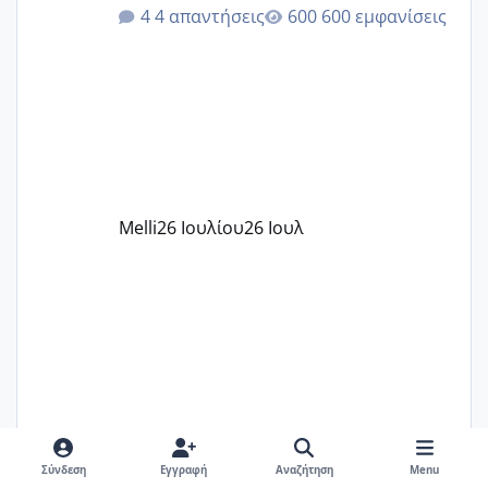
ότι το βαουτσερ καλύπτει όλα τα
4 απαντήσεις
600 εμφανίσεις
δίδακτρα και τα τροφεια του ιδιωτικού
παιδικού σταθμού για όποιον το έχει
πάρει. Οι παιδικοί σταθμοί έχουν
υπογράψει σύμβαση με την ΕΕΤΑΑ ότι
δέχονται παιδιά με βαουτσερ και ότι
αυτό τα καλύπτει όλα εκτός από έξτρα
όπως σχολικό λεωφορείο κτλ. Είναι
παράνομο να χρεώνουν κάτι επιπλέον.
Melli
26 Ιουλίου
26 Ιουλ
Εγώ πήγα σε έναν ιδιωτικό παιδικό στ
RAM21
27 Ιουλίου
27 Ιουλ
Σύνδεση
Εγγραφή
Αναζήτηση
Menu