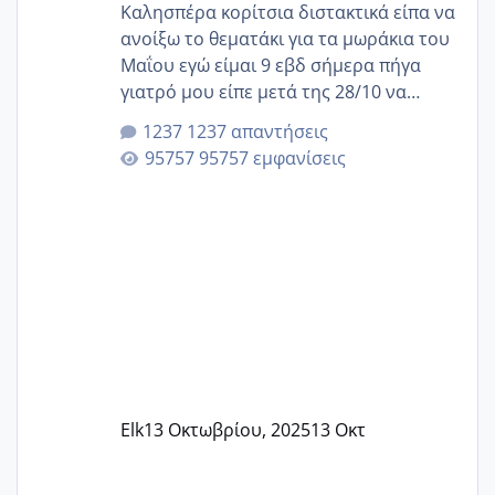
Καλησπέρα κορίτσια διστακτικά είπα να
ανοίξω το θεματάκι για τα μωράκια του
Μαΐου εγώ είμαι 9 εβδ σήμερα πήγα
γιατρό μου είπε μετά της 28/10 να
κλείσω ραντεβού για την αυχενική είναι
1237 απαντήσεις
καμιά άλλη κοπέλα να γεννάει Μάιο ;;
95757 εμφανίσεις
Elk
13 Οκτωβρίου, 2025
13 Οκτ