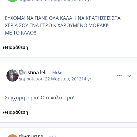
ΕΥΧΟΜΑΙ ΝΑ ΠΑΝΕ ΟΛΑ ΚΑΛΑ Κ ΝΑ ΚΡΑΤΗΣΕΙΣ ΣΤΑ
ΧΕΡΙΑ ΣΟΥ ΕΝΑ ΓΕΡΟ Κ ΧΑΡΟΥΜΕΝΟ ΜΩΡΑΚΙ!!
ΜΕ ΤΟ ΚΑΛΟ!!
Παράθεση
comment_845042
Author stats
christina leli
Μέλη
Δημοσίευση
22 Μαρτίου, 2012
14 yr
Συγχαρητηρια! Ο,τι καλυτερο!
Παράθεση
comment_845143
Author stats