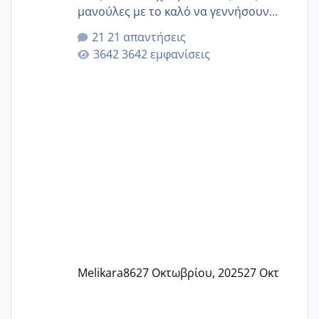
μανούλες με το καλό να γεννήσουν
αυτές που ήδη περιμένουν. Να πάρουν
21 απαντήσεις
γερα μωράκια στην αγκαλίτσα τους
3642 εμφανίσεις
🙏🏼🙏🏼 Ας πάμε λοιπόν στο θέμα μου.
Τελευταία περίοδο 25 σεπτεμβρίου
Εδώ και τέσσερις πέντε μέρες νιώθω
αρρωστη δεν έχω κουράγιο για τίποτα
πονάει πολύ το στήθος μου και τα δύο
και βάζω θερμόμετρο και έχω συνεχώς
37 με 37, 3 Έτσι λοιπόν είπα να κάνω
ένα τεστ την παρασ
Melikara86
27 Οκτωβρίου, 2025
27 Οκτ