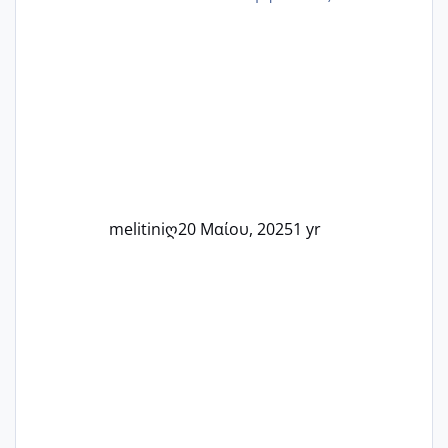
εμπειρίες και κάθε μικρή ή μεγάλη
στιγμή αυτού του ξεχωριστού ταξιδιού.
Καμία δεν είναι μόνη – όλες μαζί
μπορούμε να στηρίξουμε η μία την
άλλη, να δώσουμε κουράγιο στις
δύσκολες στιγμές και να γιορτάσουμε
τις μικρές και μεγάλες νίκες. Είτε είστε
στο στάδιο της προετοιμασίας, είτε
ετοιμάζεστε
melitiniღ
20 Μαίου, 2025
1 yr