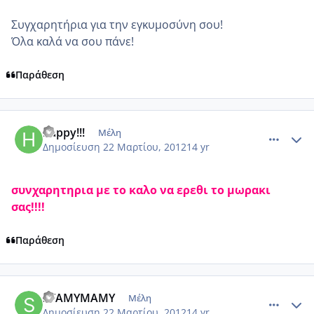
Συγχαρητήρια για την εγκυμοσύνη σου!
Όλα καλά να σου πάνε!
Παράθεση
comment_844849
Author stats
happy!!!
Μέλη
Δημοσίευση
22 Μαρτίου, 2012
14 yr
συνχαρητηρια με το καλο να ερεθι το μωρακι
σας!!!!
Παράθεση
comment_845036
Author stats
STAMYMAMY
Μέλη
Δημοσίευση
22 Μαρτίου, 2012
14 yr