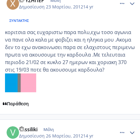
ΧΡΥΣΗΠΕΡ
Μέλη
Δημοσίευση
23 Μαρτίου, 2012
14 yr
ΣΥΝΤΆΚΤΗΣ
κοριτσια σας ευχαριστω παρα πολυ,εχω τοσο αγωνια
να πανε ολα καλα με φοβιζει και η ηληκια μου .Ακομα
δεν το εχω ανακοινωσει παρα σε ελαχιστους περιμενω
πρωτα να ακουσουμε την καρδουλα .Με τελευταια
περιοδο 21/02 σε κυκλο 27 ημερων και χοριακη 370
στις 19/03 ποτε θα ακουσουμε καρδουλα?
Παράθεση
comment_845978
Author stats
vassiliki
Μέλη
Δημοσίευση
26 Μαρτίου, 2012
14 yr