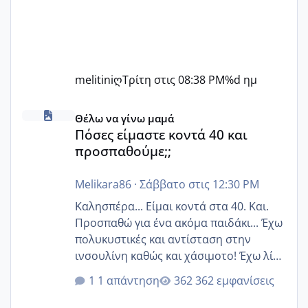
melitiniღ
Τρίτη στις 08:38 PM
%d ημ
Πόσες είμαστε κοντά 40 και προσπαθούμε;;
Θέλω να γίνω μαμά
Πόσες είμαστε κοντά 40 και
προσπαθούμε;;
Melikara86
·
Σάββατο στις 12:30 PM
Καλησπέρα... Είμαι κοντά στα 40. Και.
Προσπαθώ για ένα ακόμα παιδάκι... Έχω
πολυκυστικές και αντίσταση στην
ινσουλίνη καθώς και χάσιμοτο! Έχω λίγα
κιλά παραπάνω και όσο κ αν προσπαθώ
1 απάντηση
362 εμφανίσεις
δεν χάνω εύκολα! Προσπαθώ για ακόμη
ένα παιδί εδώ και 1,5 χρόνο! Θέλετε να