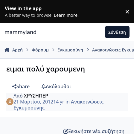
Μετάβαση σε περιεχόμενο
View in the app
×
D
A better way to browse.
Learn more
.
mammyland
Σύνδεση
Αρχή
Φόρουμ
Εγκυμοσύνη
Ανακοινώσεις Εγκυ
ειμαι πολύ χαρουμενη
Share
Ακόλουθοι
Από
ΧΡΥΣΗΠΕΡ
21 Μαρτίου, 2012
14 yr
in
Ανακοινώσεις
Εγκυμοσύνης
Ξεκινήστε νέα συζήτηση