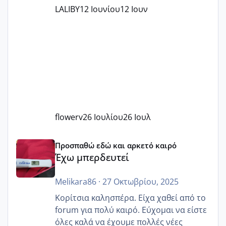
LALIBY
12 Ιουνίου
12 Ιουν
flowerv
26 Ιουλίου
26 Ιουλ
Έχω μπερδευτεί
Προσπαθώ εδώ και αρκετό καιρό
Έχω μπερδευτεί
Melikara86
·
27 Οκτωβρίου, 2025
Κορίτσια καλησπέρα. Είχα χαθεί από το
forum για πολύ καιρό. Εύχομαι να είστε
όλες καλά να έχουμε πολλές νέες