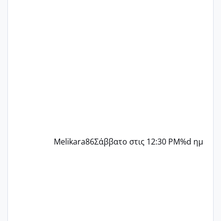
γράψετε όσες κοπέλες είστε σε
παρόμοια φάση;; Αυτή την στιγμή έχω
δύο χαμένους κύκλους δεν έχω έρθει
περίοδο αυτό τον μήνα περίμενα 20 δεν
ήρθα απλά είδα λίγα ροζ έκανα υπέρηχο
την επομενη μέρα και το ενδομήτριό
ήταν 11,1 χιλιοστά πολύ κα
Melikara86
Σάββατο στις 12:30 PM
%d ημ