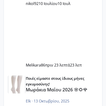
nikol92
10 Ιουλίου
10 Ιουλ
Melikara86
πριν 23 λεπτά
23 λεπ
Μωράκια Μαΐου 2026 🌸🌻🌹
Ποιές είμαστε στους ίδιους μήνες
εγκυμοσύνης!
Μωράκια Μαΐου 2026 🌸🌻🌹
Elk
·
13 Οκτωβρίου, 2025