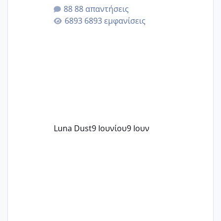
της αυχενικής διαφάνειας. Έχω αρκετό
88 απαντήσεις
άγχος και οι μέρες δεν φαίνεται να
6893 εμφανίσεις
περνάνε με τίποτα.
Luna Dust
9 Ιουνίου
9 Ιουν