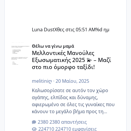
Luna Dust
Χθες στις 05:51 AM
%d ημ
Μελλοντικές Μανούλες Εξωσωματικής 2025 💫 – Μαζί στο
Θέλω να γίνω μαμά
Μελλοντικές Μανούλες
Εξωσωματικής 2025 💫 – Μαζί
στο πιο όμορφο ταξίδι!
melitiniღ
·
20 Μαίου, 2025
Καλωσορίσατε σε αυτόν τον χώρο
αγάπης, ελπίδας και δύναμης,
αφιερωμένο σε όλες τις γυναίκες που
κάνουν το μεγάλο βήμα προς τη
μητρότητα μέσω εξωσωματικής το 2025.
2380 απαντήσεις
Εδώ θα μοιραστούμε αγωνίες, χαρές,
224710 εμφανίσεις