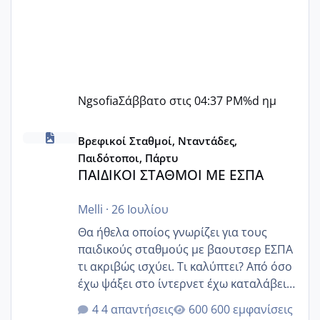
Ngsofia
Σάββατο στις 04:37 PM
%d ημ
ΠΑΙΔΙΚΟΙ ΣΤΑΘΜΟΙ ΜΕ ΕΣΠΑ
Βρεφικοί Σταθμοί, Νταντάδες,
Παιδότοποι, Πάρτυ
ΠΑΙΔΙΚΟΙ ΣΤΑΘΜΟΙ ΜΕ ΕΣΠΑ
Melli
·
26 Ιουλίου
Θα ήθελα οποίος γνωρίζει για τους
παιδικούς σταθμούς με βαουτσερ ΕΣΠΑ
τι ακριβώς ισχύει. Τι καλύπτει? Από όσο
έχω ψάξει στο ίντερνετ έχω καταλάβει
ότι το βαουτσερ καλύπτει όλα τα
4 απαντήσεις
600 εμφανίσεις
δίδακτρα και τα τροφεια του ιδιωτικού