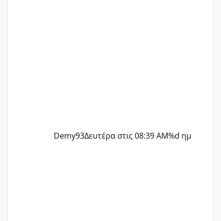
@flowerv @Riaa @Ngsofia
Demy93
Δευτέρα στις 08:39 AM
%d ημ