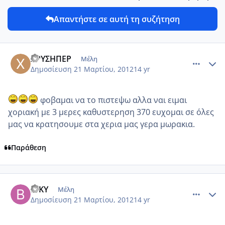
Απαντήστε σε αυτή τη συζήτηση
comment_844737
Author stats
ΧΡΥΣΗΠΕΡ
Μέλη
Δημοσίευση
21 Μαρτίου, 2012
14 yr
φοβαμαι να το πιστεψω αλλα ναι ειμαι
χοριακή με 3 μερες καθυστερηση 370 ευχομαι σε όλες
μας να κρατησουμε στα χερια μας γερα μωρακια.
Παράθεση
comment_844762
Author stats
ΒΙΚΥ
Μέλη
Δημοσίευση
21 Μαρτίου, 2012
14 yr