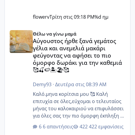
flowerv
Τρίτη στις 09:18 PM
%d ημ
Αύγουστος ήρθε ξανά γεμάτος γέλια και ανεμελιά μακάρι 
Θέλω να γίνω μαμά
Αύγουστος ήρθε ξανά γεμάτος
γέλια και ανεμελιά μακάρι
φεύγοντας να αφήσει το πιο
όμορφο δωράκι για την καθεμιά
🥰🍒🍉🏝️🏖️🥰
Demy93
·
Δευτέρα στις 08:39 AM
Καλό.μηνα κορίτσια μου 🥰 Καλή
επιτυχία σε όλες,εύχομαι ο τελευταίος
μήνας του καλοκαιριού να επιφυλάσσει
για όλες σας την πιο όμορφη έκπληξη 🧿
@Elk @Melikara86 @Παρασκευαιδου
6 απαντήσεις
422 εμφανίσεις
@Zenia z @melitiniღ @Christi.D.