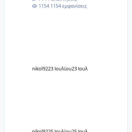
εγκυμοσύνη, που έπρεπε να τερματιστεί
1154 εμφανίσεις
στην 27η εβδομάδα και προσπαθώ 7
μήνες ήδη και αρχίζω να αγχώνομαι με
το 1,18... Είμαι 33.. Κάποια που να έμεινε
με χαμηλή άμη???
nikol92
23 Ιουλίου
23 Ιουλ
nikol92
25 Ιουλίου
25 Ιουλ