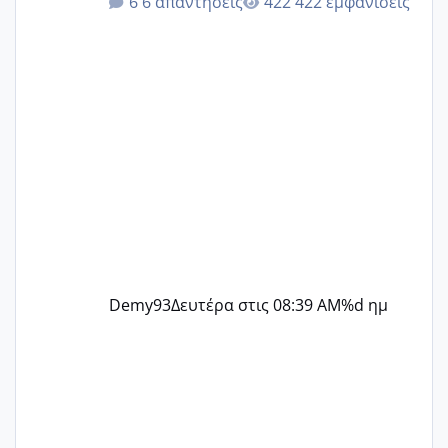
6 απαντήσεις
422 εμφανίσεις
@Zenia z @melitiniღ @Christi.D.
@flowerv @Riaa @Ngsofia
Demy93
Δευτέρα στις 08:39 AM
%d ημ