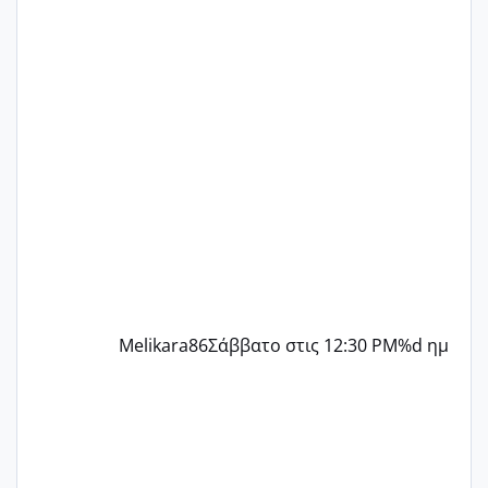
δεν χάνω εύκολα! Προσπαθώ για ακόμη
ένα παιδί εδώ και 1,5 χρόνο! Θέλετε να
γράψετε όσες κοπέλες είστε σε
παρόμοια φάση;; Αυτή την στιγμή έχω
δύο χαμένους κύκλους δεν έχω έρθει
περίοδο αυτό τον μήνα περίμενα 20 δεν
ήρθα απλά είδα λίγα ροζ έκανα υπέρηχο
την επομενη μέρα και το ενδομήτριό
ήταν 11,1 χιλιοστά πολύ κα
Melikara86
Σάββατο στις 12:30 PM
%d ημ