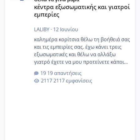
κέντρα εξωσωματικής και γιατροί
εμπερίες
LALIBY
·
12 Ιουνίου
καλημέρα κορίτσια θέλω τη βοήθειά σας
και τις εμπειρίες σας. έχω κάνει τρεις
εξωσωματικές και θέλω να αλλάξω
γιατρό έχετε να μου προτείνετε κάποιον
που μείνατε ευχαριστημένες και είχατε
19 απαντήσεις
επιιτυχία? έκανα στο υγεία με τον
2117 εμφανίσεις
ζερβομανωλάκη (δεν το εψαξε καθόλου
το θέμα δεν μου άρεσε καθο΄λου) και
στο γένεσις με τον πάντο