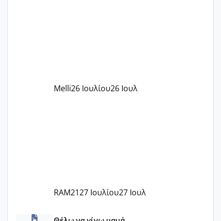
παιδικού σταθμού για όποιον το έχει
πάρει. Οι παιδικοί σταθμοί έχουν
υπογράψει σύμβαση με την ΕΕΤΑΑ ότι
δέχονται παιδιά με βαουτσερ και ότι
αυτό τα καλύπτει όλα εκτός από έξτρα
όπως σχολικό λεωφορείο κτλ. Είναι
παράνομο να χρεώνουν κάτι επιπλέον.
Melli
26 Ιουλίου
26 Ιουλ
Εγώ πήγα σε έναν ιδιωτικό παιδικό στ
RAM21
27 Ιουλίου
27 Ιουλ
κέντρα εξωσωματικής και γιατροί εμπερίες
Θέλω να γίνω μαμά