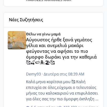
Νέες Συζητήσεις
Αύγουστος ήρθε ξανά γεμάτος γέλια και ανεμελιά μακάρι 
Θέλω να γίνω μαμά
Αύγουστος ήρθε ξανά γεμάτος
γέλια και ανεμελιά μακάρι
φεύγοντας να αφήσει το πιο
όμορφο δωράκι για την καθεμιά
🥰🍒🍉🏝️🏖️🥰
Demy93
·
Δευτέρα στις 08:39 AM
Καλό.μηνα κορίτσια μου 🥰 Καλή
επιτυχία σε όλες,εύχομαι ο τελευταίος
μήνας του καλοκαιριού να επιφυλάσσει
για όλες σας την πιο όμορφη έκπληξη 🧿
@Elk @Melikara86 @Παρασκευαιδου