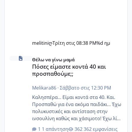
melitiniღ
Τρίτη στις 08:38 PM
%d ημ
Πόσες είμαστε κοντά 40 και προσπαθούμε;;
Θέλω να γίνω μαμά
Πόσες είμαστε κοντά 40 και
προσπαθούμε;;
Melikara86
·
Σάββατο στις 12:30 PM
Καλησπέρα... Είμαι κοντά στα 40. Και.
Προσπαθώ για ένα ακόμα παιδάκι... Έχω
πολυκυστικές και αντίσταση στην
ινσουλίνη καθώς και χάσιμοτο! Έχω λίγα
κιλά παραπάνω και όσο κ αν προσπαθώ
1 απάντηση
362 εμφανίσεις