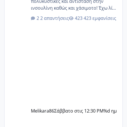
πολυκυστικές και αντίσταση στην
ινσουλίνη καθώς και χάσιμοτο! Έχω λίγα
κιλά παραπάνω και όσο κ αν προσπαθώ
2 απαντήσεις
423 εμφανίσεις
δεν χάνω εύκολα! Προσπαθώ για ακόμη
ένα παιδί εδώ και 1,5 χρόνο! Θέλετε να
γράψετε όσες κοπέλες είστε σε
παρόμοια φάση;; Αυτή την στιγμή έχω
δύο χαμένους κύκλους δεν έχω έρθει
περίοδο αυτό τον μήνα περίμενα 20 δεν
ήρθα απλά είδα λίγα ροζ έκανα υπέρηχο
την επομενη μέρα και το ενδομήτριό
ήταν 11,1 χιλιοστά πολύ κα
Melikara86
Σάββατο στις 12:30 PM
%d ημ