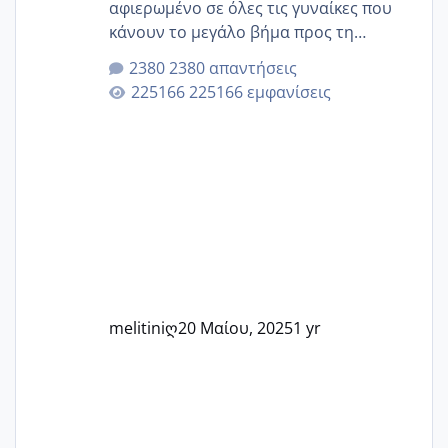
αφιερωμένο σε όλες τις γυναίκες που
κάνουν το μεγάλο βήμα προς τη
μητρότητα μέσω εξωσωματικής το 2025.
2380 απαντήσεις
Εδώ θα μοιραστούμε αγωνίες, χαρές,
225166 εμφανίσεις
εμπειρίες και κάθε μικρή ή μεγάλη
στιγμή αυτού του ξεχωριστού ταξιδιού.
Καμία δεν είναι μόνη – όλες μαζί
μπορούμε να στηρίξουμε η μία την
άλλη, να δώσουμε κουράγιο στις
δύσκολες στιγμές και να γιορτάσουμε
τις μικρές και μεγάλες νίκες. Είτε είστε
στο στάδιο της προετοιμασίας, είτε
ετοιμάζεστε
melitiniღ
20 Μαίου, 2025
1 yr