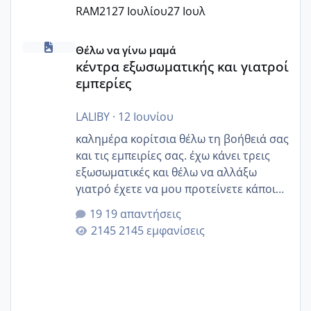
RAM21
27 Ιουλίου
27 Ιουλ
κέντρα εξωσωματικής και γιατροί εμπερίες
Θέλω να γίνω μαμά
κέντρα εξωσωματικής και γιατροί
εμπερίες
LALIBY
·
12 Ιουνίου
καλημέρα κορίτσια θέλω τη βοήθειά σας
και τις εμπειρίες σας. έχω κάνει τρεις
εξωσωματικές και θέλω να αλλάξω
γιατρό έχετε να μου προτείνετε κάποιον
που μείνατε ευχαριστημένες και είχατε
19 απαντήσεις
επιιτυχία? έκανα στο υγεία με τον
2145 εμφανίσεις
ζερβομανωλάκη (δεν το εψαξε καθόλου
το θέμα δεν μου άρεσε καθο΄λου) και
στο γένεσις με τον πάντο