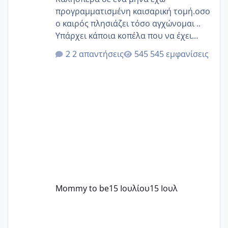
προγραμματισμένη καισαρική τομή.οσο
ο καιρός πλησιάζει τόσο αγχώνομαι ..
Υπάρχει κάποια κοπέλα που να έχει
παρόμοιο ιστορικό να μας πει την
2 απαντήσεις
545 εμφανίσεις
εμπειρία της;Να σημειώσω είναι η
δεύτερη εγκυμοσύνη μου και καισαρική
στην πρώτη είχα κάνει ολική νάρκωση
..βέβαια δεν είχα κανένα άγχος και
στρες ήταν επιλογή για ιατρικούς
λόγους της δεδομένης στιγμής.
Mommy to be
15 Ιουλίου
15 Ιουλ