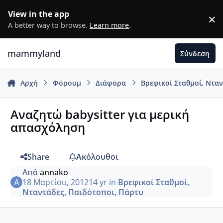
Μετάβαση σε περιεχόμενο
View in the app
×
D
A better way to browse.
Learn more
.
mammyland
Σύνδεση
Αρχή
Φόρουμ
Διάφορα
Βρεφικοί Σταθμοί, Ντα
Αναζητώ babysitter για μερική
απασχόληση
Share
Ακόλουθοι
Από
annako
18 Μαρτίου, 2012
14 yr
in
Βρεφικοί Σταθμοί,
Νταντάδες, Παιδότοποι, Πάρτυ