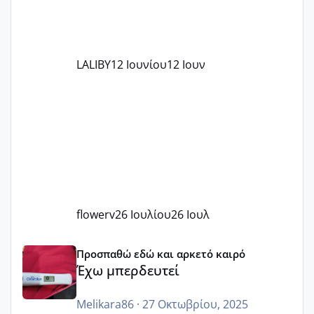
LALIBY
12 Ιουνίου
12 Ιουν
flowerv
26 Ιουλίου
26 Ιουλ
Έχω μπερδευτεί
Προσπαθώ εδώ και αρκετό καιρό
Έχω μπερδευτεί
Melikara86
·
27 Οκτωβρίου, 2025