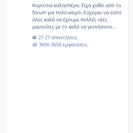
Κορίτσια καλησπέρα. Είχα χαθεί από το
forum για πολύ καιρό. Εύχομαι να είστε
όλες καλά να έχουμε πολλές νέες
μανούλες με το καλό να γεννήσουν
αυτές που ήδη περιμένουν. Να πάρουν
21 απαντήσεις
γερα μωράκια στην αγκαλίτσα τους
3656 εμφανίσεις
🙏🏼🙏🏼 Ας πάμε λοιπόν στο θέμα μου.
Τελευταία περίοδο 25 σεπτεμβρίου
Εδώ και τέσσερις πέντε μέρες νιώθω
αρρωστη δεν έχω κουράγιο για τίποτα
πονάει πολύ το στήθος μου και τα δύο
και βάζω θερμόμετρο και έχω συνεχώς
37 με 37, 3 Έτσι λοιπόν είπα να κάνω
ένα τεστ την παρασ