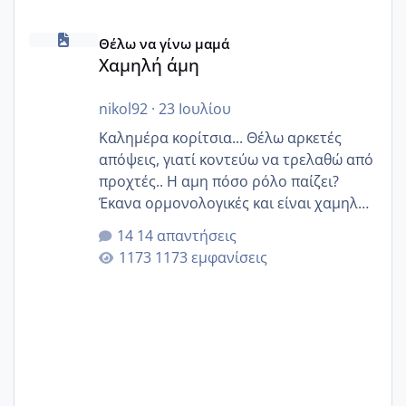
Χαμηλή άμη
Θέλω να γίνω μαμά
Χαμηλή άμη
nikol92
·
23 Ιουλίου
Καλημέρα κορίτσια... Θέλω αρκετές
απόψεις, γιατί κοντεύω να τρελαθώ από
προχτές.. Η αμη πόσο ρόλο παίζει?
Έκανα ορμονολογικές και είναι χαμηλή
για την ηλικία μου.. Είχα ήδη μια
14 απαντήσεις
εγκυμοσύνη, που έπρεπε να τερματιστεί
1173 εμφανίσεις
στην 27η εβδομάδα και προσπαθώ 7
μήνες ήδη και αρχίζω να αγχώνομαι με
το 1,18... Είμαι 33.. Κάποια που να έμεινε
με χαμηλή άμη???