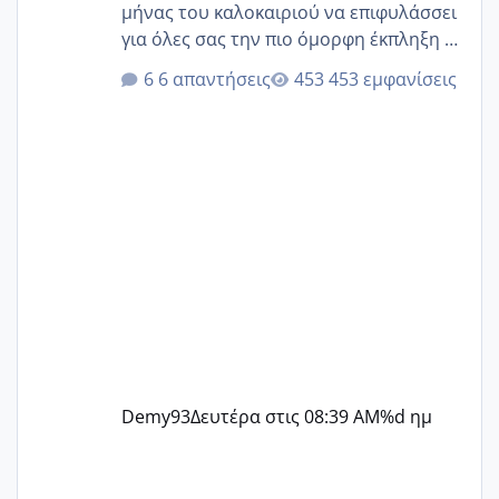
μήνας του καλοκαιριού να επιφυλάσσει
για όλες σας την πιο όμορφη έκπληξη 🧿
@Elk @Melikara86 @Παρασκευαιδου
6 απαντήσεις
453 εμφανίσεις
@Zenia z @melitiniღ @Christi.D.
@flowerv @Riaa @Ngsofia
Demy93
Δευτέρα στις 08:39 AM
%d ημ