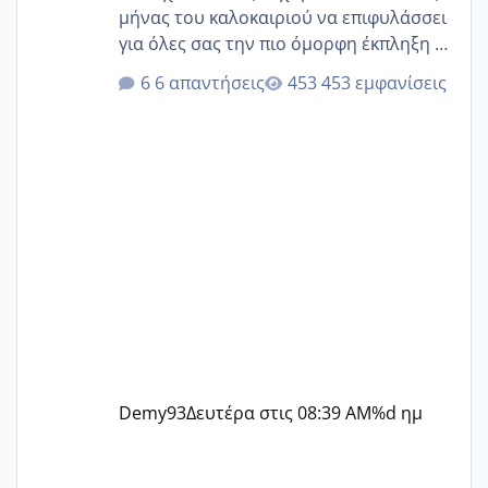
μήνας του καλοκαιριού να επιφυλάσσει
για όλες σας την πιο όμορφη έκπληξη 🧿
@Elk @Melikara86 @Παρασκευαιδου
6 απαντήσεις
453 εμφανίσεις
@Zenia z @melitiniღ @Christi.D.
@flowerv @Riaa @Ngsofia
Demy93
Δευτέρα στις 08:39 AM
%d ημ