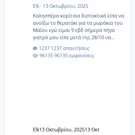
Elk
·
13 Οκτωβρίου, 2025
Καλησπέρα κορίτσια διστακτικά είπα να
ανοίξω το θεματάκι για τα μωράκια του
Μαΐου εγώ είμαι 9 εβδ σήμερα πήγα
γιατρό μου είπε μετά της 28/10 να
κλείσω ραντεβού για την αυχενική είναι
1237 απαντήσεις
καμιά άλλη κοπέλα να γεννάει Μάιο ;;
96135 εμφανίσεις
Elk
13 Οκτωβρίου, 2025
13 Οκτ