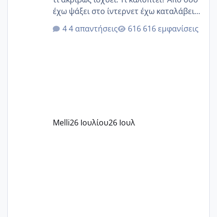
έχω ψάξει στο ίντερνετ έχω καταλάβει
ότι το βαουτσερ καλύπτει όλα τα
4 απαντήσεις
616 εμφανίσεις
δίδακτρα και τα τροφεια του ιδιωτικού
παιδικού σταθμού για όποιον το έχει
πάρει. Οι παιδικοί σταθμοί έχουν
υπογράψει σύμβαση με την ΕΕΤΑΑ ότι
δέχονται παιδιά με βαουτσερ και ότι
αυτό τα καλύπτει όλα εκτός από έξτρα
όπως σχολικό λεωφορείο κτλ. Είναι
παράνομο να χρεώνουν κάτι επιπλέον.
Melli
26 Ιουλίου
26 Ιουλ
Εγώ πήγα σε έναν ιδιωτικό παιδικό στ