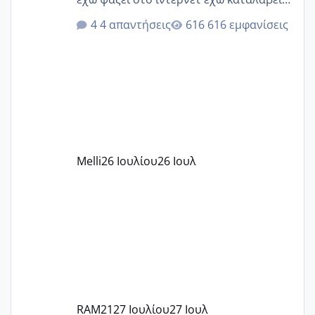
ότι το βαουτσερ καλύπτει όλα τα
4 απαντήσεις
616 εμφανίσεις
δίδακτρα και τα τροφεια του ιδιωτικού
παιδικού σταθμού για όποιον το έχει
πάρει. Οι παιδικοί σταθμοί έχουν
υπογράψει σύμβαση με την ΕΕΤΑΑ ότι
δέχονται παιδιά με βαουτσερ και ότι
αυτό τα καλύπτει όλα εκτός από έξτρα
όπως σχολικό λεωφορείο κτλ. Είναι
παράνομο να χρεώνουν κάτι επιπλέον.
Melli
26 Ιουλίου
26 Ιουλ
Εγώ πήγα σε έναν ιδιωτικό παιδικό στ
RAM21
27 Ιουλίου
27 Ιουλ