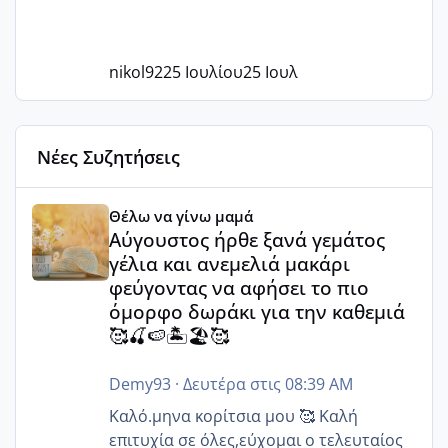
nikol92
25 Ιουλίου
25 Ιουλ
Νέες Συζητήσεις
Αύγουστος ήρθε ξανά γεμάτος γέλια και ανεμελιά μακάρι 
Θέλω να γίνω μαμά
Αύγουστος ήρθε ξανά γεμάτος
γέλια και ανεμελιά μακάρι
φεύγοντας να αφήσει το πιο
όμορφο δωράκι για την καθεμιά
🥰🍒🍉🏝️🏖️🥰
Demy93
·
Δευτέρα στις 08:39 AM
Καλό.μηνα κορίτσια μου 🥰 Καλή
επιτυχία σε όλες,εύχομαι ο τελευταίος