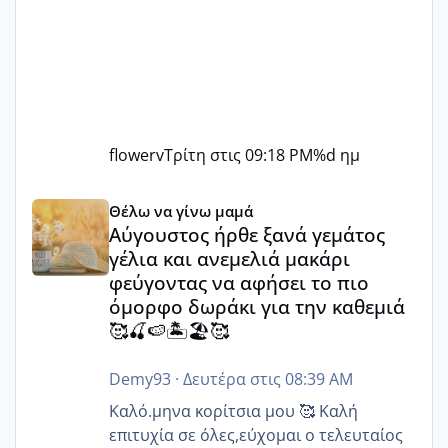
flowerv
Τρίτη στις 09:18 PM
%d ημ
Αύγουστος ήρθε ξανά γεμάτος γέλια και ανεμελιά μακάρι 
Θέλω να γίνω μαμά
Αύγουστος ήρθε ξανά γεμάτος
γέλια και ανεμελιά μακάρι
φεύγοντας να αφήσει το πιο
όμορφο δωράκι για την καθεμιά
🥰🍒🍉🏝️🏖️🥰
Demy93
·
Δευτέρα στις 08:39 AM
Καλό.μηνα κορίτσια μου 🥰 Καλή
επιτυχία σε όλες,εύχομαι ο τελευταίος