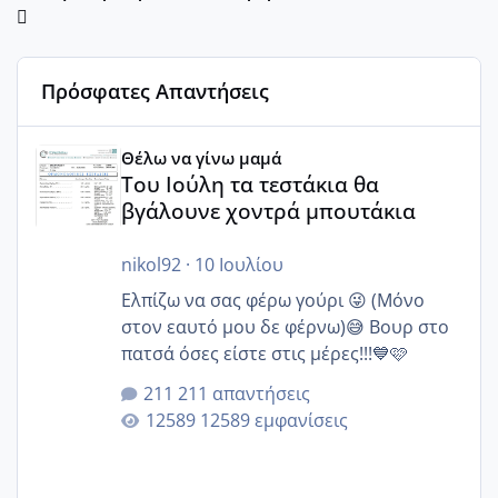
Πρόσφατες Απαντήσεις
Του Ιούλη τα τεστάκια θα βγάλουνε χοντρά μπουτάκια
Θέλω να γίνω μαμά
Του Ιούλη τα τεστάκια θα
βγάλουνε χοντρά μπουτάκια
nikol92
·
10 Ιουλίου
Ελπίζω να σας φέρω γούρι 😜 (Μόνο
στον εαυτό μου δε φέρνω)😅 Βουρ στο
πατσά όσες είστε στις μέρες!!!💙🩷
211 απαντήσεις
12589 εμφανίσεις