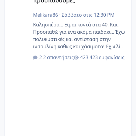
προσπαθούμε;;
Melikara86
·
Σάββατο στις 12:30 PM
Καλησπέρα... Είμαι κοντά στα 40. Και.
Προσπαθώ για ένα ακόμα παιδάκι... Έχω
πολυκυστικές και αντίσταση στην
ινσουλίνη καθώς και χάσιμοτο! Έχω λίγα
κιλά παραπάνω και όσο κ αν προσπαθώ
2 απαντήσεις
423 εμφανίσεις
δεν χάνω εύκολα! Προσπαθώ για ακόμη
ένα παιδί εδώ και 1,5 χρόνο! Θέλετε να
γράψετε όσες κοπέλες είστε σε
παρόμοια φάση;; Αυτή την στιγμή έχω
δύο χαμένους κύκλους δεν έχω έρθει
περίοδο αυτό τον μήνα περίμενα 20 δεν
ήρθα απλά είδα λίγα ροζ έκανα υπέρηχο
την επομενη μέρα και το ενδομήτριό
ήταν 11,1 χιλιοστά πολύ κα