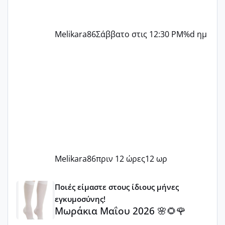
Melikara86
Σάββατο στις 12:30 PM
%d ημ
Melikara86
πριν 12 ώρες
12 ωρ
Μωράκια Μαΐου 2026 🌸🌻🌹
Ποιές είμαστε στους ίδιους μήνες
εγκυμοσύνης!
Μωράκια Μαΐου 2026 🌸🌻🌹