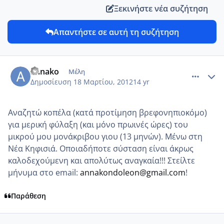
Ξεκινήστε νέα συζήτηση
Απαντήστε σε αυτή τη συζήτηση
comment_843854
Author stats
annako
Μέλη
Δημοσίευση
18 Μαρτίου, 2012
14 yr
Αναζητώ κοπέλα (κατά προτίμηση βρεφονηπιοκόμο)
για μερική φύλαξη (και μόνο πρωινές ώρες) του
μικρού μου μονάκριβου γιου (13 μηνών). Μένω στη
Νέα Κηφισιά. Οποιαδήποτε σύσταση είναι άκρως
καλοδεχούμενη και απολύτως αναγκαία!!! Στείλτε
μήνυμα στο email:
annakondoleon@gmail.com
!
Παράθεση