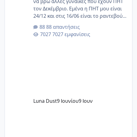
να βρω άλλες γυναίκες που έχουν ΠΗΤ
τον Δεκέμβριο. Εμένα η ΠΗΤ μου είναι
24/12 και στις 16/06 είναι το ραντεβού
της αυχενικής διαφάνειας. Έχω αρκετό
88 απαντήσεις
άγχος και οι μέρες δεν φαίνεται να
7027 εμφανίσεις
περνάνε με τίποτα.
Luna Dust
9 Ιουνίου
9 Ιουν