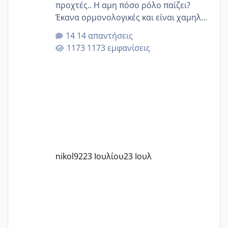
προχτές.. Η αμη πόσο ρόλο παίζει?
Έκανα ορμονολογικές και είναι χαμηλή
για την ηλικία μου.. Είχα ήδη μια
14 απαντήσεις
εγκυμοσύνη, που έπρεπε να τερματιστεί
1173 εμφανίσεις
στην 27η εβδομάδα και προσπαθώ 7
μήνες ήδη και αρχίζω να αγχώνομαι με
το 1,18... Είμαι 33.. Κάποια που να έμεινε
με χαμηλή άμη???
nikol92
23 Ιουλίου
23 Ιουλ