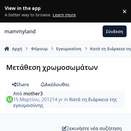
Μετάβαση σε περιεχόμενο
View in the app
×
D
A better way to browse.
Learn more
.
mammyland
Σύνδεση
Αρχή
Φόρουμ
Εγκυμοσύνη
Κατά τη διάρκεια τ
Μετάθεση χρωμοσωμάτων
Share
Ακόλουθοι
Από
mother3
15 Μαρτίου, 2012
14 yr
in
Κατά τη διάρκεια της
εγκυμοσύνης
Ξεκινήστε νέα συζήτηση