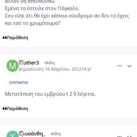
άλλον να απευθυνθώ.
Εμένα τα έστειλε στον Πάγκαλο.
Σου είπε ότι θα έχει κάποιο σύνδρομο αν δεν το έχεις
και εσύ το χρωμόσωμα?
Παράθεση
comment_843218
Author stats
mother3
Μέλη
Δημοσίευση
16 Μαρτίου, 2012
14 yr
ΣΥΝΤΆΚΤΗΣ
Μετατόπιση του εμβρύου t 2 9 λέγεται.
Παράθεση
comment_843250
Author stats
Χρυσάνθη_
Μέλη