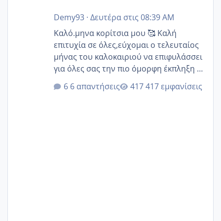
Demy93
·
Δευτέρα στις 08:39 AM
Καλό.μηνα κορίτσια μου 🥰 Καλή
επιτυχία σε όλες,εύχομαι ο τελευταίος
μήνας του καλοκαιριού να επιφυλάσσει
για όλες σας την πιο όμορφη έκπληξη 🧿
@Elk @Melikara86 @Παρασκευαιδου
6 απαντήσεις
417 εμφανίσεις
@Zenia z @melitiniღ @Christi.D.
@flowerv @Riaa @Ngsofia