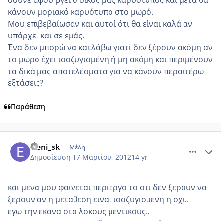
κάνουν μοριακό καρυότυπο στο μωρό.
Μου επιβεβαίωσαν και αυτοί ότι θα είναι καλά αν
υπάρχει και σε εμάς.
Ένα δεν μπορώ να κατλάβω γιατί δεν ξέρουν ακόμη αν
το μωρό έχει ισοζυγισμένη ή μη ακόμη και περιμένουν
τα δικά μας αποτελέσματα για να κάνουν περαιτέρω
εξτάσεις?
Παράθεση
comment_843584
Author stats
Eleni_sk
Μέλη
Δημοσίευση
17 Μαρτίου, 2012
14 yr
και μενα μου φαινεται περιεργο το οτι δεν ξερουν να
ξερουν αν η μεταθεση ειναι ιοσζυγισμενη η οχι..
εγω την εκανα στο λοκους μεντικους..