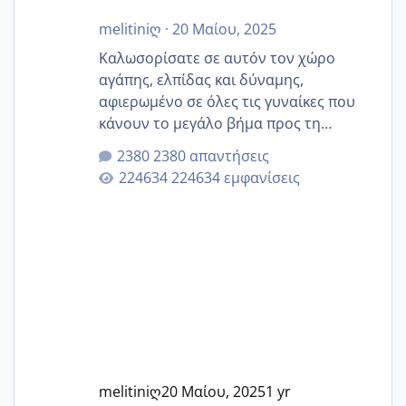
melitiniღ
·
20 Μαίου, 2025
Καλωσορίσατε σε αυτόν τον χώρο
αγάπης, ελπίδας και δύναμης,
αφιερωμένο σε όλες τις γυναίκες που
κάνουν το μεγάλο βήμα προς τη
μητρότητα μέσω εξωσωματικής το 2025.
2380 απαντήσεις
Εδώ θα μοιραστούμε αγωνίες, χαρές,
224634 εμφανίσεις
εμπειρίες και κάθε μικρή ή μεγάλη
στιγμή αυτού του ξεχωριστού ταξιδιού.
Καμία δεν είναι μόνη – όλες μαζί
μπορούμε να στηρίξουμε η μία την
άλλη, να δώσουμε κουράγιο στις
δύσκολες στιγμές και να γιορτάσουμε
τις μικρές και μεγάλες νίκες. Είτε είστε
στο στάδιο της προετοιμασίας, είτε
ετοιμάζεστε
melitiniღ
20 Μαίου, 2025
1 yr