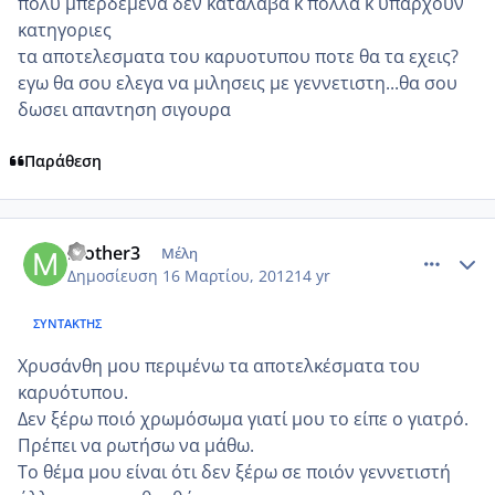
πολυ μπερδεμενα δεν καταλαβα κ πολλα κ υπαρχουν
κατηγοριες
τα αποτελεσματα του καρυοτυπου ποτε θα τα εχεις?
εγω θα σου ελεγα να μιλησεις με γεννετιστη...θα σου
δωσει απαντηση σιγουρα
Παράθεση
comment_843198
Author stats
mother3
Μέλη
Δημοσίευση
16 Μαρτίου, 2012
14 yr
ΣΥΝΤΆΚΤΗΣ
Χρυσάνθη μου περιμένω τα αποτελκέσματα του
καρυότυπου.
Δεν ξέρω ποιό χρωμόσωμα γιατί μου το είπε ο γιατρό.
Πρέπει να ρωτήσω να μάθω.
Το θέμα μου είναι ότι δεν ξέρω σε ποιόν γεννετιστή