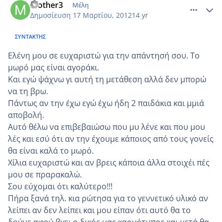
mother3
Μέλη
Δημοσίευση
17 Μαρτίου, 2012
14 yr
ΣΥΝΤΆΚΤΗΣ
Ελένη μου σε ευχαριστώ για την απάντησή σου. Το
μωρό μας είναι αγοράκι.
Και εγώ ψάχνω γι αυτή τη μετάθεση αλλά δεν μπορώ
να τη βρω.
Πάντως αν την έχω εγώ έχω ήδη 2 παιδάκια και μμιά
αποβολή.
Αυτό θέλω να επιβεβαιώσω που μυ λένε και που μου
λές και εσύ ότι αν την έχουμε κα΄ποιος από τους γονείς
θα είναι καλά το μωρό.
Χίλια ευχαριστώ και αν βρεις κάποια άλλα στοιχέι πές
μου σε πραρακαλώ.
Σου εύχομαι ότι καλύτερο!!!
Πήρα ξανά τηλ. κια ρώτησα για το γεννετικό υλικό αν
λείπει αν δεν λείπει και μου είπαν ότι αυτό θα το
δούνε αφού βγει ο δικός μας καρυότυπος και μετά θα