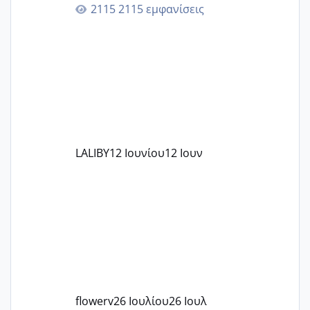
επιιτυχία? έκανα στο υγεία με τον
2115 εμφανίσεις
ζερβομανωλάκη (δεν το εψαξε καθόλου
το θέμα δεν μου άρεσε καθο΄λου) και
στο γένεσις με τον πάντο
LALIBY
12 Ιουνίου
12 Ιουν
flowerv
26 Ιουλίου
26 Ιουλ