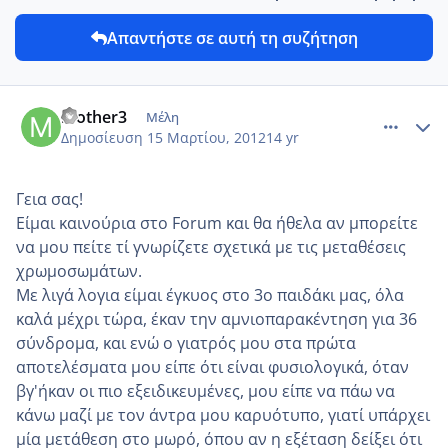
Απαντήστε σε αυτή τη συζήτηση
comment_843022
Author stats
mother3
Μέλη
Δημοσίευση
15 Μαρτίου, 2012
14 yr
Γεια σας!
Είμαι καινούρια στο Forum και θα ήθελα αν μπορείτε
να μου πείτε τί γνωρίζετε σχετικά με τις μεταθέσεις
χρωμοσωμάτων.
Με λιγά λογια είμαι ε΄γκυος στο 3ο παιδάκι μας, όλα
καλά μέχρι τώρα, έκαν την αμνιοπαρακέντηση για 36
σύνδρομα, και ενώ ο γιατρός μου στα πρώτα
αποτελέσματα μου είπε ότι είναι φυσιολογικά, όταν
βγ'ήκαν οι πιο εξειδικευμένες, μου είπε να πάω να
κάνω μαζί με τον άντρα μου καρυότυπο, γιατί υπάρχει
μία μετάθεση στο μωρό, όπου αν η εξέταση δείξει ότι