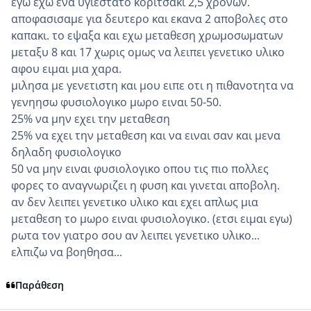
εγω εχω ενα υγιεστατο κοριτσακι 2,5 χρονων.
αποφασισαμε για δευτερο και εκανα 2 αποβολες στο
καπακι. το εψαξα και εχω μεταθεση χρωμοσωματων
μεταξυ 8 και 17 χωρις ομως να λειπει γενετικο υλικο
αφου ειμαι μια χαρα.
μιλησα με γενετιστη και μου ειπε οτι η πιθανοτητα να
γενηησω φυσιολογικο μωρο ειναι 50-50.
25% να μην εχει την μεταθεση
25% να εχει την μεταθεση και να ειναι σαν και μενα
δηλαδη φυσιολογικο
50 να μην ειναι φυσιολογικο οπου τις πιο πολλες
φορες το αναγνωριζει η φυση και γινεται αποβολη.
αν δεν λειπει γενετικο υλικο και εχει απλως μια
μεταθεση το μωρο ειναι φυσιολογικο. (ετσι ειμαι εγω)
ρωτα τον γιατρο σου αν λειπει γενετικο υλικο...
ελπιζω να βοηθησα...
Παράθεση