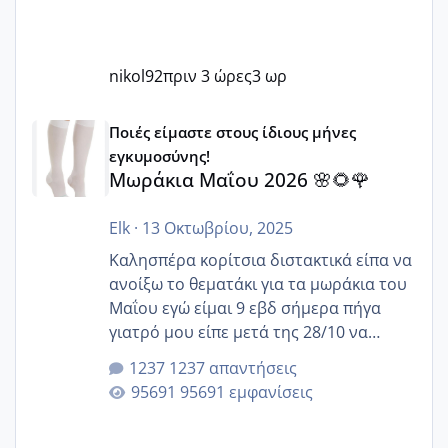
nikol92
πριν 3 ώρες
3 ωρ
Μωράκια Μαΐου 2026 🌸🌻🌹
Ποιές είμαστε στους ίδιους μήνες
εγκυμοσύνης!
Μωράκια Μαΐου 2026 🌸🌻🌹
Elk
·
13 Οκτωβρίου, 2025
Καλησπέρα κορίτσια διστακτικά είπα να
ανοίξω το θεματάκι για τα μωράκια του
Μαΐου εγώ είμαι 9 εβδ σήμερα πήγα
γιατρό μου είπε μετά της 28/10 να
κλείσω ραντεβού για την αυχενική είναι
1237 απαντήσεις
καμιά άλλη κοπέλα να γεννάει Μάιο ;;
95691 εμφανίσεις