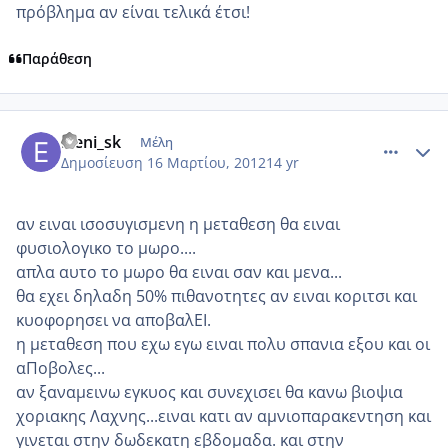
πρόβλημα αν είναι τελικά έτσι!
Παράθεση
comment_843494
Author stats
Eleni_sk
Μέλη
Δημοσίευση
16 Μαρτίου, 2012
14 yr
αν ειναι ισοσυγισμενη η μεταθεση θα ειναι
φυσιολογικο το μωρο....
απλα αυτο το μωρο θα ειναι σαν και μενα...
θα εχει δηλαδη 50% πιθανοτητες αν ειναι κοριτσι και
κυοφορησει να αποβαλΕΙ.
η μεταθεση που εχω εγω ειναι πολυ σπανια εξου και οι
αΠοβολες...
αν ξαναμεινω εγκυος και συνεχισει θα κανω βιοψια
χοριακης Λαχνης...ειναι κατι αν αμνιοπαρακεντηση και
γινεται στην δωδεκατη εβδομαδα. και στην