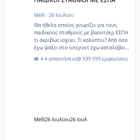
Melli
·
26 Ιουλίου
Θα ήθελα οποίος γνωρίζει για τους
παιδικούς σταθμούς με βαουτσερ ΕΣΠΑ
τι ακριβώς ισχύει. Τι καλύπτει? Από όσο
έχω ψάξει στο ίντερνετ έχω καταλάβει
ότι το βαουτσερ καλύπτει όλα τα
4 απαντήσεις
599 εμφανίσεις
δίδακτρα και τα τροφεια του ιδιωτικού
παιδικού σταθμού για όποιον το έχει
πάρει. Οι παιδικοί σταθμοί έχουν
υπογράψει σύμβαση με την ΕΕΤΑΑ ότι
δέχονται παιδιά με βαουτσερ και ότι
αυτό τα καλύπτει όλα εκτός από έξτρα
όπως σχολικό λεωφορείο κτλ. Είναι
παράνομο να χρεώνουν κάτι επιπλέον.
Melli
26 Ιουλίου
26 Ιουλ
Εγώ πήγα σε έναν ιδιωτικό παιδικό στ