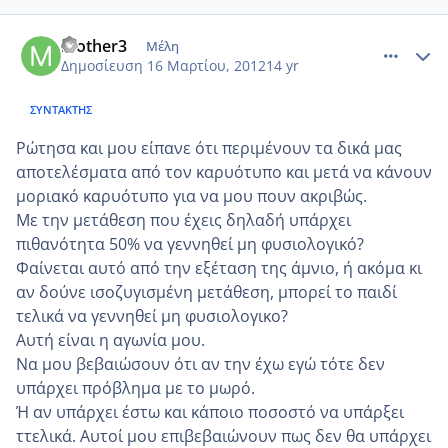
comment_843453
Author stats
mother3
Μέλη
Δημοσίευση
16 Μαρτίου, 2012
14 yr
ΣΥΝΤΆΚΤΗΣ
Ρώτησα και μου είπανε ότι περιμένουν τα δικά μας
αποτελέσματα από τον καρυότυπο και μετά να κάνουν
μοριακό καρυότυπο για να μου πουν ακριβώς.
Με την μετάθεση που έχεις δηλαδή υπάρχει
πιθανότητα 50% να γεννηθεί μη φυσιολογικό?
Φαίνεται αυτό από την εξέταση της άμνιο, ή ακόμα κι
αν δούνε ισοζυγισμένη μετάθεση, μπορεί το παιδί
τελικά να γεννηθεί μη φυσιολογικο?
Αυτή είναι η αγωνία μου.
Να μου βεβαιώσουν ότι αν την έχω εγώ τότε δεν
υπάρχει πρόβλημα με το μωρό.
Ή αν υπάρχει έστω και κα΄ποιο ποσοστό να υπάρξει
ττελικά. Αυτοί μου επιβεβαιώνουν πως δεν θα υπάρχει