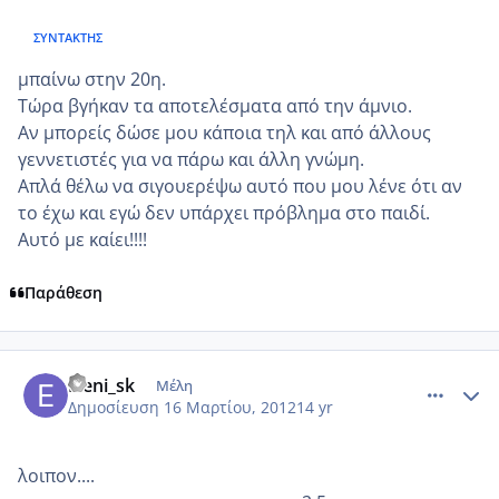
ΣΥΝΤΆΚΤΗΣ
μπαίνω στην 20η.
Τώρα βγήκαν τα αποτελε΄σματα από την άμνιο.
Αν μπορείς δώσε μου κάποια τηλ και από άλλους
γεννετιστές για να πάρω και άλλη γνώμη.
Απλά θέλω να σιγουερέψω αυτό που μου λένε ότι αν
το έχω και εγώ δεν υπάρχει πρόβλημα στο παιδί.
Αυτό με καίει!!!!
Παράθεση
comment_843301
Author stats
Eleni_sk
Μέλη
Δημοσίευση
16 Μαρτίου, 2012
14 yr
λοιπον....