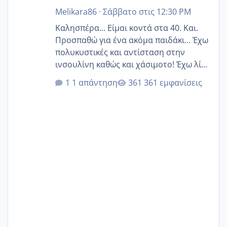
Melikara86
·
Σάββατο στις 12:30 PM
Καλησπέρα... Είμαι κοντά στα 40. Και.
Προσπαθώ για ένα ακόμα παιδάκι... Έχω
πολυκυστικές και αντίσταση στην
ινσουλίνη καθώς και χάσιμοτο! Έχω λίγα
κιλά παραπάνω και όσο κ αν προσπαθώ
1 απάντηση
361 εμφανίσεις
δεν χάνω εύκολα! Προσπαθώ για ακόμη
ένα παιδί εδώ και 1,5 χρόνο! Θέλετε να
γράψετε όσες κοπέλες είστε σε
παρόμοια φάση;; Αυτή την στιγμή έχω
δύο χαμένους κύκλους δεν έχω έρθει
περίοδο αυτό τον μήνα περίμενα 20 δεν
ήρθα απλά είδα λίγα ροζ έκανα υπέρηχο
την επομενη μέρα και το ενδομήτριό
ήταν 11,1 χιλιοστά πολύ κα