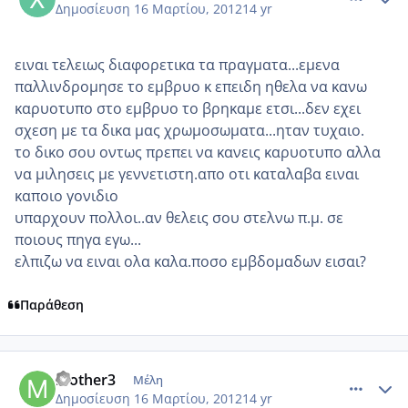
Δημοσίευση
16 Μαρτίου, 2012
14 yr
ειναι τελειως διαφορετικα τα πραγματα...εμενα
παλλινδρομησε το εμβρυο κ επειδη ηθελα να κανω
καρυοτυπο στο εμβρυο το βρηκαμε ετσι...δεν εχει
σχεση με τα δικα μας χρωμοσωματα...ηταν τυχαιο.
το δικο σου οντως πρεπει να κανεις καρυοτυπο αλλα
να μιλησεις με γεννετιστη.απο οτι καταλαβα ειναι
καποιο γονιδιο
υπαρχουν πολλοι..αν θελεις σου στελνω π.μ. σε
ποιους πηγα εγω...
ελπιζω να ειναι ολα καλα.ποσο εμβδομαδων εισαι?
Παράθεση
comment_843290
Author stats
mother3
Μέλη
Δημοσίευση
16 Μαρτίου, 2012
14 yr