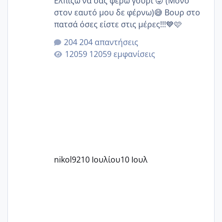
Ελπίζω να σας φέρω γούρι 😜 (Μόνο
στον εαυτό μου δε φέρνω)😅 Βουρ στο
πατσά όσες είστε στις μέρες!!!💙🩷
204 απαντήσεις
12059 εμφανίσεις
nikol92
10 Ιουλίου
10 Ιουλ