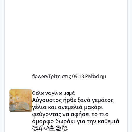
flowerv
Τρίτη στις 09:18 PM
%d ημ
Αύγουστος ήρθε ξανά γεμάτος γέλια και ανεμελιά μακάρι 
Θέλω να γίνω μαμά
Αύγουστος ήρθε ξανά γεμάτος
γέλια και ανεμελιά μακάρι
φεύγοντας να αφήσει το πιο
όμορφο δωράκι για την καθεμιά
🥰🍒🍉🏝️🏖️🥰