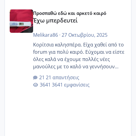
Έχω μπερδευτεί
Προσπαθώ εδώ και αρκετό καιρό
Έχω μπερδευτεί
Melikara86
·
27 Οκτωβρίου, 2025
Κορίτσια καλησπέρα. Είχα χαθεί από το
forum για πολύ καιρό. Εύχομαι να είστε
όλες καλά να έχουμε πολλές νέες
μανούλες με το καλό να γεννήσουν
αυτές που ήδη περιμένουν. Να πάρουν
21 απαντήσεις
γερα μωράκια στην αγκαλίτσα τους
3641 εμφανίσεις
🙏🏼🙏🏼 Ας πάμε λοιπόν στο θέμα μου.
Τελευταία περίοδο 25 σεπτεμβρίου
Εδώ και τέσσερις πέντε μέρες νιώθω
αρρωστη δεν έχω κουράγιο για τίποτα
πονάει πολύ το στήθος μου και τα δύο
και βάζω θερμόμετρο και έχω συνεχώς
37 με 37, 3 Έτσι λοιπόν είπα να κάνω