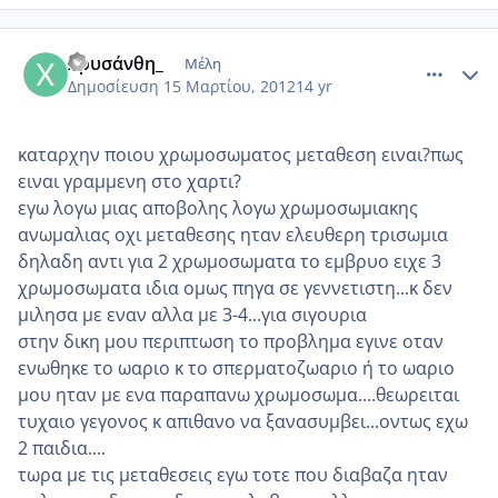
comment_843122
Author stats
Χρυσάνθη_
Μέλη
Δημοσίευση
15 Μαρτίου, 2012
14 yr
καταρχην ποιου χρωμοσωματος μεταθεση ειναι?πως
ειναι γραμμενη στο χαρτι?
εγω λογω μιας αποβολης λογω χρωμοσωμιακης
ανωμαλιας οχι μεταθεσης ηταν ελευθερη τρισωμια
δηλαδη αντι για 2 χρωμοσωματα το εμβρυο ειχε 3
χρωμοσωματα ιδια ομως πηγα σε γεννετιστη...κ δεν
μιλησα με εναν αλλα με 3-4...για σιγουρια
στην δικη μου περιπτωση το προβλημα εγινε οταν
ενωθηκε το ωαριο κ το σπερματοζωαριο ή το ωαριο
μου ηταν με ενα παραπανω χρωμοσωμα....θεωρειται
τυχαιο γεγονος κ απιθανο να ξανασυμβει...οντως εχω
2 παιδια....
τωρα με τις μεταθεσεις εγω τοτε που διαβαζα ηταν