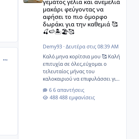
γεμάτος γέλια και ανεμελιά
μακάρι φεύγοντας να
αφήσει το πιο όμορφο
δωράκι για την καθεμιά 🥰
🍒🍉🏝️🏖️🥰
Demy93
·
Δευτέρα στις 08:39 AM
Καλό.μηνα κορίτσια μου 🥰 Καλή
comment_841579
επιτυχία σε όλες,εύχομαι ο
τελευταίος μήνας του
καλοκαιριού να επιφυλάσσει για
όλες σας την πιο όμορφη
6 απαντήσεις
έκπληξη 🧿 @Elk @Melikara86
488 εμφανίσεις
@Παρασκευαιδου @Zenia z
@melitiniღ @Christi.D. @flowerv
@Riaa @Ngsofia