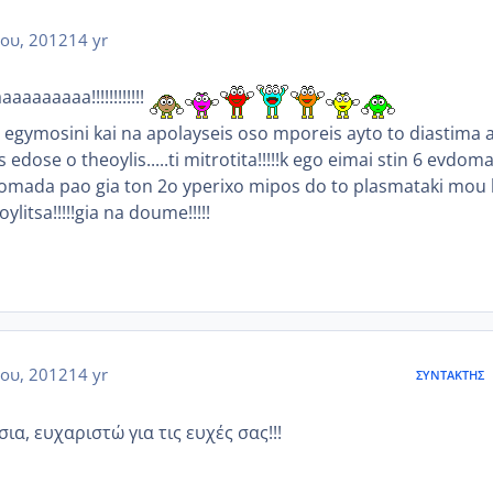
ου, 2012
14 yr
aaaaaaaa!!!!!!!!!!!!
 egymosini kai na apolayseis oso mporeis ayto to diastima 
edose o theoylis.....ti mitrotita!!!!!k ego eimai stin 6 evdom
evdomada pao gia ton 2o yperixo mipos do to plasmataki mou 
ylitsa!!!!!gia na doume!!!!!
ου, 2012
14 yr
ΣΥΝΤΆΚΤΗΣ
ια, ευχαριστώ για τις ευχές σας!!!