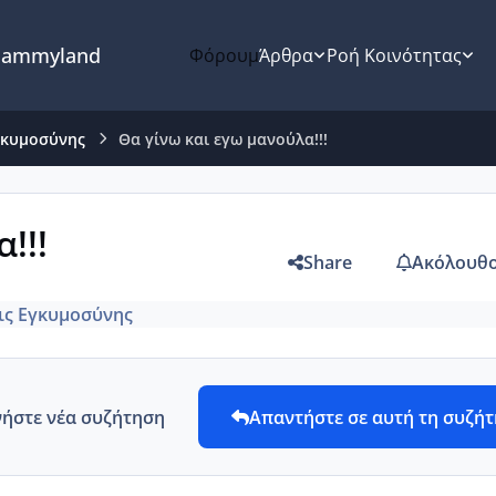
ammyland
Φόρουμ
Άρθρα
Ροή Κοινότητας
γκυμοσύνης
Θα γίνω και εγω μανούλα!!!
!!!
Share
Ακόλουθο
ις Εγκυμοσύνης
νήστε νέα συζήτηση
Απαντήστε σε αυτή τη συζή