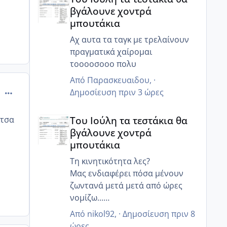
βγάλουνε χοντρά
μπουτάκια
Αχ αυτα τα ταγκ με τρελαίνουν
πραγματικά χαίρομαι
τοοοοσοοο πολυ
Από
Παρασκευαιδου
, ·
comment_841379
Δημοσίευση
πριν 3 ώρες
Του Ιούλη τα τεστάκια θα βγάλουνε χοντρά μπουτά
Του Ιούλη τα τεστάκια θα
ιτσα
βγάλουνε χοντρά
μπουτάκια
Τη κινητικότητα λες?
Μας ενδιαφέρει πόσα μένουν
ζωντανά μετά μετά από ώρες
νομίζω...
Γιατί ο άντρας μου έχει 85%
Από
nikol92
, ·
Δημοσίευση
πριν 8
κινητικότητα, αλλα 6 ώρες μετά
ώρες