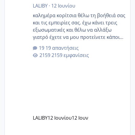
LALIBY
·
12 Ιουνίου
καλημέρα κορίτσια θέλω τη βοήθειά σας
και τις εμπειρίες σας. έχω κάνει τρεις
εξωσωματικές και θέλω να αλλάξω
γιατρό έχετε να μου προτείνετε κάποιον
που μείνατε ευχαριστημένες και είχατε
19 απαντήσεις
επιιτυχία? έκανα στο υγεία με τον
2159 εμφανίσεις
ζερβομανωλάκη (δεν το εψαξε καθόλου
το θέμα δεν μου άρεσε καθο΄λου) και
στο γένεσις με τον πάντο
LALIBY
12 Ιουνίου
12 Ιουν