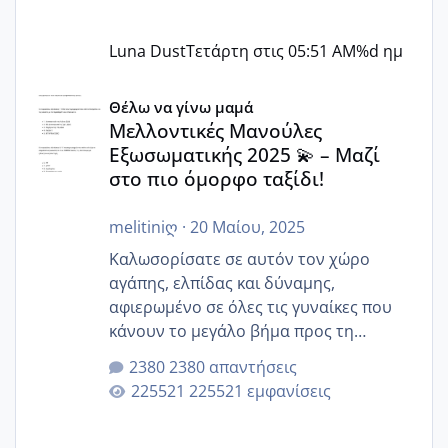
Luna Dust
Τετάρτη στις 05:51 AM
%d ημ
Μελλοντικές Μανούλες Εξωσωματικής 2025 💫 – Μαζί στο
Θέλω να γίνω μαμά
Μελλοντικές Μανούλες
Εξωσωματικής 2025 💫 – Μαζί
στο πιο όμορφο ταξίδι!
melitiniღ
·
20 Μαίου, 2025
Καλωσορίσατε σε αυτόν τον χώρο
αγάπης, ελπίδας και δύναμης,
αφιερωμένο σε όλες τις γυναίκες που
κάνουν το μεγάλο βήμα προς τη
μητρότητα μέσω εξωσωματικής το 2025.
2380 απαντήσεις
Εδώ θα μοιραστούμε αγωνίες, χαρές,
225521 εμφανίσεις
εμπειρίες και κάθε μικρή ή μεγάλη
στιγμή αυτού του ξεχωριστού ταξιδιού.