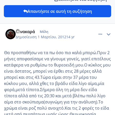
Απαντήστε σε αυτή τη συζήτηση
comment_838167
Author stats
λένακαρά
Μέλη
Δημοσίευση
1 Μαρτίου, 2012
14 yr
Θα προσπαθήσω να τα πω όσο πιο καλά μπορώ.Πριν 2
μήνες αποφασίσαμε να γίνουμε γονείς, γιατί επιτέλους
κατάφερα να ρυθμίσω το θυρεοειδή μου.Ο κύκλος μου
είναι άστατος, μπορεί να έρθει στις 28 μέρες αλλά
μπορεί και στις 43.Τώρα είμαι στην 37 μέρα του
κύκλου μου, αλλά χθες το βράδυ είδα λίγο αίμα,μία
φορά,μετά τίποτα.Σήμερα όλη τη μέρα δεν είδα
τίποτα αλλά από τις 20:30 και μετά βλέπω πολύ λίγο
αίμα στο σκούπισμα(συγνώμη για την ανάλυση).Το
χρώμα είναι ροζ πολύ ανοιχτό.Και τις 2 φορές το είδα
μετά από περπάτημα μισής ώρας.Θερμοκρασία