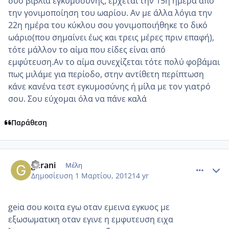
δύο βιβλία εγκυμοσύνης, έρχεται την 15η ημέρα από
την γονιμοποίηση του ωαρίου. Αν με άλλα λόγια την
22η ημέρα του κύκλου σου γονιμοποιήθηκε το δικό
ωάριο(που σημαίνει έως και τρεις μέρες πριν επαφή),
τότε μάλλον το αίμα που είδες είναι από
εμφύτευση.Αν το αίμα συνεχίζεται τότε πολύ φοβάμαι
πως μιλάμε για περίοδο, στην αντίθετη περίπτωση
κάνε κανένα τεστ εγκυμοσύνης ή μίλα με τον γιατρό
σου. Σου εύχομαι όλα να πάνε καλά
Παράθεση
comment_838186
Author stats
gerani
Μέλη
Δημοσίευση
1 Μαρτίου, 2012
14 yr
geiα σου κοιτα εγω οταν εμεινα εγκυος με
εξωσωματικη οταν εγινε η εμφυτευση ειχα