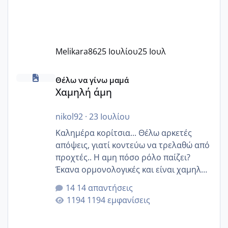
Melikara86
25 Ιουλίου
25 Ιουλ
Χαμηλή άμη
Θέλω να γίνω μαμά
Χαμηλή άμη
nikol92
·
23 Ιουλίου
Καλημέρα κορίτσια... Θέλω αρκετές
απόψεις, γιατί κοντεύω να τρελαθώ από
προχτές.. Η αμη πόσο ρόλο παίζει?
Έκανα ορμονολογικές και είναι χαμηλή
για την ηλικία μου.. Είχα ήδη μια
14 απαντήσεις
εγκυμοσύνη, που έπρεπε να τερματιστεί
1194 εμφανίσεις
στην 27η εβδομάδα και προσπαθώ 7
μήνες ήδη και αρχίζω να αγχώνομαι με