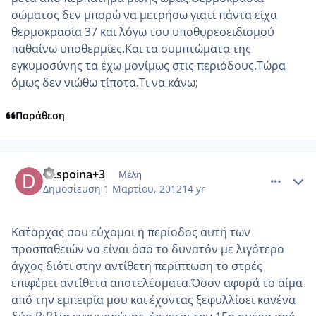
σώματος δεν μπορώ να μετρήσω γιατί πάντα είχα
θερμοκρασία 37 και λόγω του υποθυρεοειδισμού
παθαίνω υποθερμίες.Και τα συμπτώματα της
εγκυμοσύνης τα έχω μονίμως στις περιόδους.Τώρα
όμως δεν νιώθω τίποτα.Τι να κάνω;
Παράθεση
comment_838184
Author stats
despoina+3
Μέλη
Δημοσίευση
1 Μαρτίου, 2012
14 yr
Κατ΄αρχας σου εύχομαι η περίοδος αυτή των
προσπαθειών να είναι όσο το δυνατόν με λιγότερο
άγχος διότι στην αντίθετη περίπτωση το στρές
επιφέρει αντίθετα αποτελέσματα.Όσον αφορά το αίμα
από την εμπειρία μου και έχοντας ξεφυλλίσει κανένα