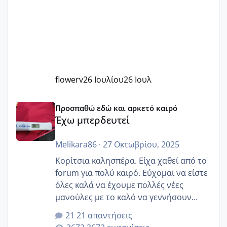
flowerv
26 Ιουλίου
26 Ιουλ
Έχω μπερδευτεί
Προσπαθώ εδώ και αρκετό καιρό
Έχω μπερδευτεί
Melikara86
·
27 Οκτωβρίου, 2025
Κορίτσια καλησπέρα. Είχα χαθεί από το
forum για πολύ καιρό. Εύχομαι να είστε
όλες καλά να έχουμε πολλές νέες
μανούλες με το καλό να γεννήσουν
αυτές που ήδη περιμένουν. Να πάρουν
21 απαντήσεις
γερα μωράκια στην αγκαλίτσα τους