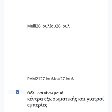
δέχονται παιδιά με βαουτσερ και ότι
αυτό τα καλύπτει όλα εκτός από έξτρα
όπως σχολικό λεωφορείο κτλ. Είναι
παράνομο να χρεώνουν κάτι επιπλέον.
Melli
26 Ιουλίου
26 Ιουλ
Εγώ πήγα σε έναν ιδιωτικό παιδικό στ
RAM21
27 Ιουλίου
27 Ιουλ
κέντρα εξωσωματικής και γιατροί εμπερίες
Θέλω να γίνω μαμά
κέντρα εξωσωματικής και γιατροί
εμπερίες