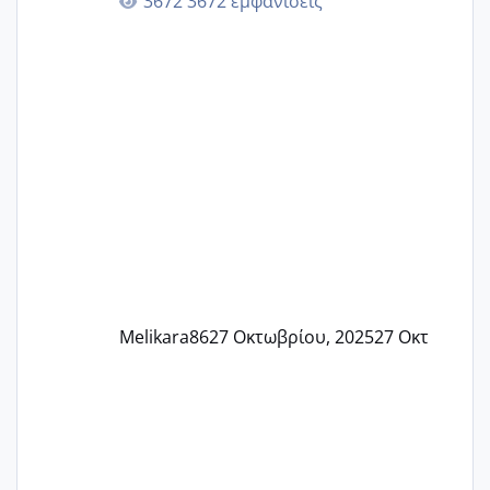
3672 εμφανίσεις
🙏🏼🙏🏼 Ας πάμε λοιπόν στο θέμα μου.
Τελευταία περίοδο 25 σεπτεμβρίου
Εδώ και τέσσερις πέντε μέρες νιώθω
αρρωστη δεν έχω κουράγιο για τίποτα
πονάει πολύ το στήθος μου και τα δύο
και βάζω θερμόμετρο και έχω συνεχώς
37 με 37, 3 Έτσι λοιπόν είπα να κάνω
ένα τεστ την παρασ
Melikara86
27 Οκτωβρίου, 2025
27 Οκτ