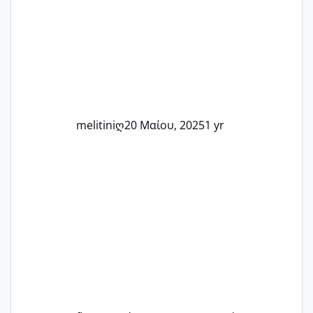
Καμία δεν είναι μόνη – όλες μαζί
μπορούμε να στηρίξουμε η μία την
άλλη, να δώσουμε κουράγιο στις
δύσκολες στιγμές και να γιορτάσουμε
τις μικρές και μεγάλες νίκες. Είτε είστε
στο στάδιο της προετοιμασίας, είτε
ετοιμάζεστε
melitiniღ
20 Μαίου, 2025
1 yr