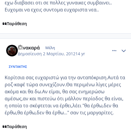
εχω διαβασει οτι σε πολλες γυναικες συμβαινει..
Ευχομαι να εχεις συντομα ευχαριστα νεα..
Παράθεση
comment_838381
Author stats
λένακαρά
Μέλη
Δημοσίευση
2 Μαρτίου, 2012
14 yr
ΣΥΝΤΆΚΤΗΣ
Κορίτσια σας ευχαριστώ για την ανταπόκριση.Αυτά τα
ροζ-καφέ τώρα συνεχίζουν.Θα περιμένω λίγες μέρες
ακόμα και θα δω.Αν είμαι, θα σας ενημερώσω
αμέσως,αν και πιστεύω ότι μάλλον περίοδος θα είναι,
η οποία το σκέφτεται να έρθει,λέει "θα έρθω,δεν θα
έρθω,θα έρθω,δεν θα έρθω..." σαν τις μαργαρίτες.
Παράθεση