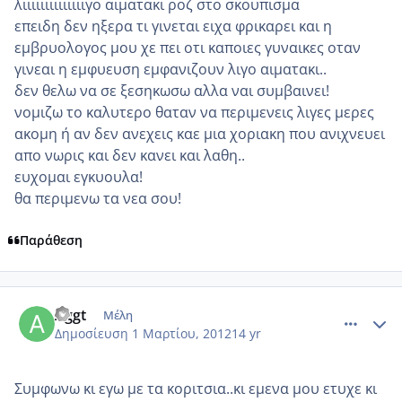
λιιιιιιιιιιιιιιγο αιματακι ροζ στο σκουπισμα
επειδη δεν ηξερα τι γινεται ειχα φρικαρει και η
εμβρυολογος μου χε πει οτι καποιες γυναικες οταν
γινεαι η εμφυευση εμφανιζουν λιγο αιματακι..
δεν θελω να σε ξεσηκωσω αλλα ναι συμβαινει!
νομιζω το καλυτερο θαταν να περιμενεις λιγες μερες
ακομη ή αν δεν ανεχεις καε μια χοριακη που ανιχνευει
απο νωρις και δεν κανει και λαθη..
ευχομαι εγκυουλα!
θα περιμενω τα νεα σου!
Παράθεση
comment_838189
Author stats
Aggt
Μέλη
Δημοσίευση
1 Μαρτίου, 2012
14 yr
Συμφωνω κι εγω με τα κοριτσια..κι εμενα μου ετυχε κι