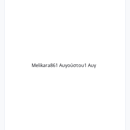
ένα παιδί εδώ και 1,5 χρόνο! Θέλετε να
γράψετε όσες κοπέλες είστε σε
παρόμοια φάση;; Αυτή την στιγμή έχω
δύο χαμένους κύκλους δεν έχω έρθει
περίοδο αυτό τον μήνα περίμενα 20 δεν
ήρθα απλά είδα λίγα ροζ έκανα υπέρηχο
την επομενη μέρα και το ενδομήτριό
ήταν 11,1 χιλιοστά πολύ κα
Melikara86
1 Αυγούστου
1 Αυγ