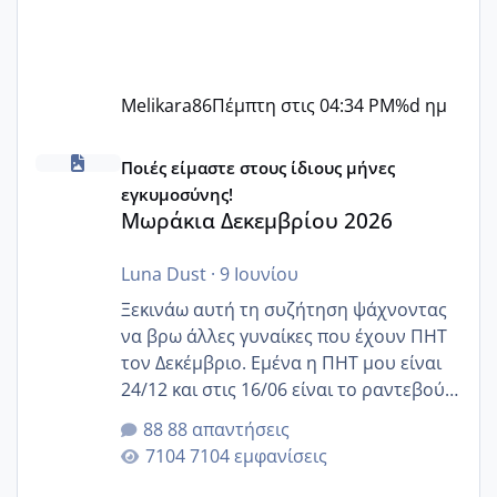
Melikara86
Πέμπτη στις 04:34 PM
%d ημ
Μωράκια Δεκεμβρίου 2026
Ποιές είμαστε στους ίδιους μήνες
εγκυμοσύνης!
Μωράκια Δεκεμβρίου 2026
Luna Dust
·
9 Ιουνίου
Ξεκινάω αυτή τη συζήτηση ψάχνοντας
να βρω άλλες γυναίκες που έχουν ΠΗΤ
τον Δεκέμβριο. Εμένα η ΠΗΤ μου είναι
24/12 και στις 16/06 είναι το ραντεβού
της αυχενικής διαφάνειας. Έχω αρκετό
88 απαντήσεις
άγχος και οι μέρες δεν φαίνεται να
7104 εμφανίσεις
περνάνε με τίποτα.