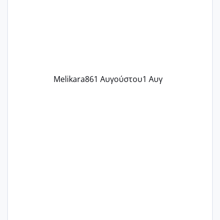
δύο χαμένους κύκλους δεν έχω έρθει
περίοδο αυτό τον μήνα περίμενα 20 δεν
ήρθα απλά είδα λίγα ροζ έκανα υπέρηχο
την επομενη μέρα και το ενδομήτριό
ήταν 11,1 χιλιοστά πολύ κα
Melikara86
1 Αυγούστου
1 Αυγ