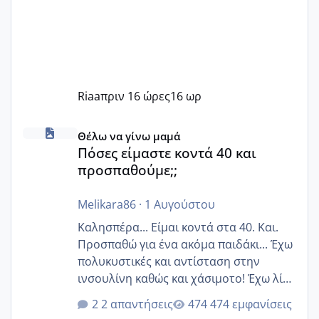
Riaa
πριν 16 ώρες
16 ωρ
Πόσες είμαστε κοντά 40 και προσπαθούμε;;
Θέλω να γίνω μαμά
Πόσες είμαστε κοντά 40 και
προσπαθούμε;;
Melikara86
·
1 Αυγούστου
Καλησπέρα... Είμαι κοντά στα 40. Και.
Προσπαθώ για ένα ακόμα παιδάκι... Έχω
πολυκυστικές και αντίσταση στην
ινσουλίνη καθώς και χάσιμοτο! Έχω λίγα
κιλά παραπάνω και όσο κ αν προσπαθώ
2 απαντήσεις
474 εμφανίσεις
δεν χάνω εύκολα! Προσπαθώ για ακόμη