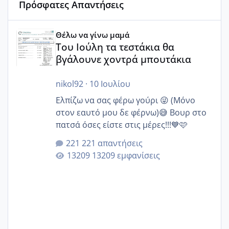
Πρόσφατες Απαντήσεις
Του Ιούλη τα τεστάκια θα βγάλουνε χοντρά μπουτάκια
Θέλω να γίνω μαμά
Του Ιούλη τα τεστάκια θα
βγάλουνε χοντρά μπουτάκια
nikol92
·
10 Ιουλίου
Ελπίζω να σας φέρω γούρι 😜 (Μόνο
στον εαυτό μου δε φέρνω)😅 Βουρ στο
πατσά όσες είστε στις μέρες!!!💙🩷
221 απαντήσεις
13209 εμφανίσεις