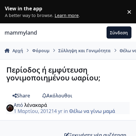
Μετάβαση σε περιεχόμενο
View in the app
×
D
A better way to browse.
Learn more
.
mammyland
Σύνδεση
Αρχή
Φόρουμ
Σύλληψη και Γονιμότητα
Θέλω ν
Περίοδος ή εμφύτευση
γονιμοποιημένου ωαρίου;
Share
Ακόλουθοι
Από
λένακαρά
1 Μαρτίου, 2012
14 yr
in
Θέλω να γίνω μαμά
Ξεκινήστε νέα συζήτηση