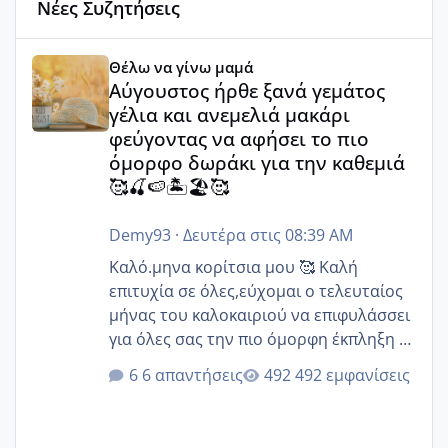
Νέες Συζητήσεις
Αύγουστος ήρθε ξανά γεμάτος γέλια και ανεμελιά μακάρι 
Θέλω να γίνω μαμά
Αύγουστος ήρθε ξανά γεμάτος
γέλια και ανεμελιά μακάρι
φεύγοντας να αφήσει το πιο
όμορφο δωράκι για την καθεμιά
🥰🍒🍉🏝️🏖️🥰
Demy93
·
Δευτέρα στις 08:39 AM
Καλό.μηνα κορίτσια μου 🥰 Καλή
επιτυχία σε όλες,εύχομαι ο τελευταίος
μήνας του καλοκαιριού να επιφυλάσσει
για όλες σας την πιο όμορφη έκπληξη 🧿
@Elk @Melikara86 @Παρασκευαιδου
6 απαντήσεις
492 εμφανίσεις
@Zenia z @melitiniღ @Christi.D.
@flowerv @Riaa @Ngsofia