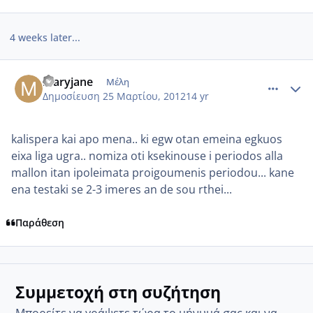
4 weeks later...
comment_845687
Author stats
maryjane
Μέλη
Δημοσίευση
25 Μαρτίου, 2012
14 yr
kalispera kai apo mena.. ki egw otan emeina egkuos
eixa liga ugra.. nomiza oti ksekinouse i periodos alla
mallon itan ipoleimata proigoumenis periodou... kane
ena testaki se 2-3 imeres an de sou rthei...
Παράθεση
Συμμετοχή στη συζήτηση
Μπορείτε να γράψετε τώρα το μήνυμά σας και να