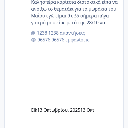
Καλησπέρα κορίτσια διστακτικά είπα να
ανοίξω το θεματάκι για τα μωράκια του
Μαΐου εγώ είμαι 9 εβδ σήμερα πήγα
γιατρό μου είπε μετά της 28/10 να
κλείσω ραντεβού για την αυχενική είναι
1238 απαντήσεις
καμιά άλλη κοπέλα να γεννάει Μάιο ;;
96576 εμφανίσεις
Elk
13 Οκτωβρίου, 2025
13 Οκτ