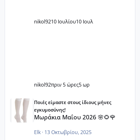
nikol92
10 Ιουλίου
10 Ιουλ
nikol92
πριν 5 ώρες
5 ωρ
Μωράκια Μαΐου 2026 🌸🌻🌹
Ποιές είμαστε στους ίδιους μήνες
εγκυμοσύνης!
Μωράκια Μαΐου 2026 🌸🌻🌹
Elk
·
13 Οκτωβρίου, 2025