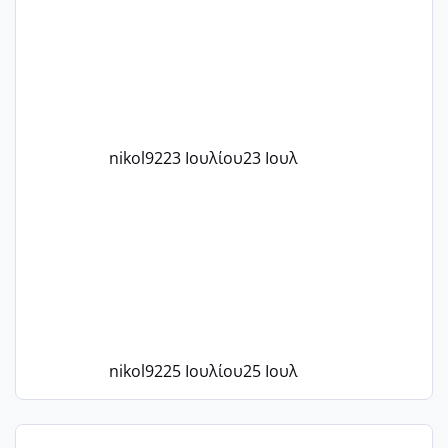
το 1,18... Είμαι 33.. Κάποια που να έμεινε
με χαμηλή άμη???
nikol92
23 Ιουλίου
23 Ιουλ
nikol92
25 Ιουλίου
25 Ιουλ