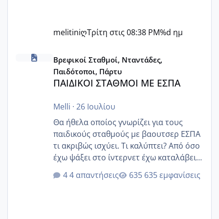
melitiniღ
Τρίτη στις 08:38 PM
%d ημ
ΠΑΙΔΙΚΟΙ ΣΤΑΘΜΟΙ ΜΕ ΕΣΠΑ
Βρεφικοί Σταθμοί, Νταντάδες,
Παιδότοποι, Πάρτυ
ΠΑΙΔΙΚΟΙ ΣΤΑΘΜΟΙ ΜΕ ΕΣΠΑ
Melli
·
26 Ιουλίου
Θα ήθελα οποίος γνωρίζει για τους
παιδικούς σταθμούς με βαουτσερ ΕΣΠΑ
τι ακριβώς ισχύει. Τι καλύπτει? Από όσο
έχω ψάξει στο ίντερνετ έχω καταλάβει
ότι το βαουτσερ καλύπτει όλα τα
4 απαντήσεις
635 εμφανίσεις
δίδακτρα και τα τροφεια του ιδιωτικού
παιδικού σταθμού για όποιον το έχει
πάρει. Οι παιδικοί σταθμοί έχουν
υπογράψει σύμβαση με την ΕΕΤΑΑ ότι