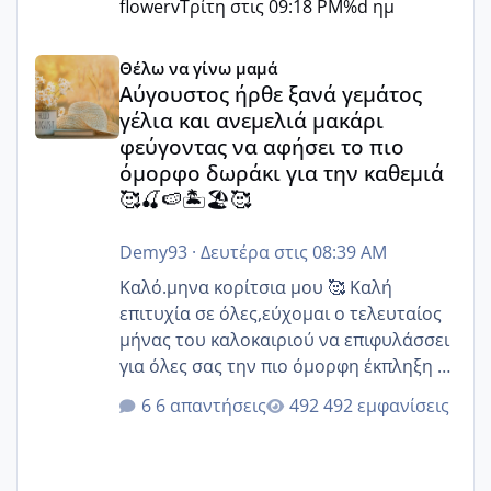
flowerv
Τρίτη στις 09:18 PM
%d ημ
Αύγουστος ήρθε ξανά γεμάτος γέλια και ανεμελιά μακάρι 
Θέλω να γίνω μαμά
Αύγουστος ήρθε ξανά γεμάτος
γέλια και ανεμελιά μακάρι
φεύγοντας να αφήσει το πιο
όμορφο δωράκι για την καθεμιά
🥰🍒🍉🏝️🏖️🥰
Demy93
·
Δευτέρα στις 08:39 AM
Καλό.μηνα κορίτσια μου 🥰 Καλή
επιτυχία σε όλες,εύχομαι ο τελευταίος
μήνας του καλοκαιριού να επιφυλάσσει
για όλες σας την πιο όμορφη έκπληξη 🧿
@Elk @Melikara86 @Παρασκευαιδου
6 απαντήσεις
492 εμφανίσεις
@Zenia z @melitiniღ @Christi.D.
@flowerv @Riaa @Ngsofia