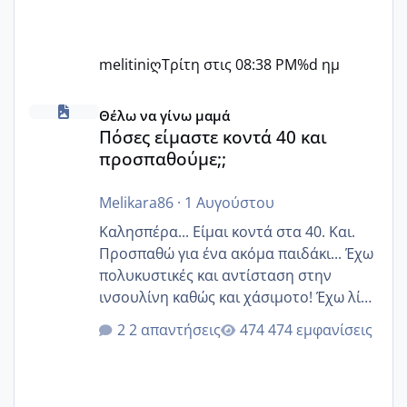
melitiniღ
Τρίτη στις 08:38 PM
%d ημ
Πόσες είμαστε κοντά 40 και προσπαθούμε;;
Θέλω να γίνω μαμά
Πόσες είμαστε κοντά 40 και
προσπαθούμε;;
Melikara86
·
1 Αυγούστου
Καλησπέρα... Είμαι κοντά στα 40. Και.
Προσπαθώ για ένα ακόμα παιδάκι... Έχω
πολυκυστικές και αντίσταση στην
ινσουλίνη καθώς και χάσιμοτο! Έχω λίγα
κιλά παραπάνω και όσο κ αν προσπαθώ
2 απαντήσεις
474 εμφανίσεις
δεν χάνω εύκολα! Προσπαθώ για ακόμη
ένα παιδί εδώ και 1,5 χρόνο! Θέλετε να
γράψετε όσες κοπέλες είστε σε
παρόμοια φάση;; Αυτή την στιγμή έχω