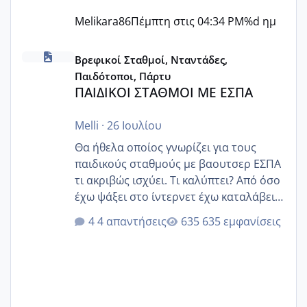
Melikara86
Πέμπτη στις 04:34 PM
%d ημ
ΠΑΙΔΙΚΟΙ ΣΤΑΘΜΟΙ ΜΕ ΕΣΠΑ
Βρεφικοί Σταθμοί, Νταντάδες,
Παιδότοποι, Πάρτυ
ΠΑΙΔΙΚΟΙ ΣΤΑΘΜΟΙ ΜΕ ΕΣΠΑ
Melli
·
26 Ιουλίου
Θα ήθελα οποίος γνωρίζει για τους
παιδικούς σταθμούς με βαουτσερ ΕΣΠΑ
τι ακριβώς ισχύει. Τι καλύπτει? Από όσο
έχω ψάξει στο ίντερνετ έχω καταλάβει
ότι το βαουτσερ καλύπτει όλα τα
4 απαντήσεις
635 εμφανίσεις
δίδακτρα και τα τροφεια του ιδιωτικού
παιδικού σταθμού για όποιον το έχει
πάρει. Οι παιδικοί σταθμοί έχουν
υπογράψει σύμβαση με την ΕΕΤΑΑ ότι
δέχονται παιδιά με βαουτσερ και ότι