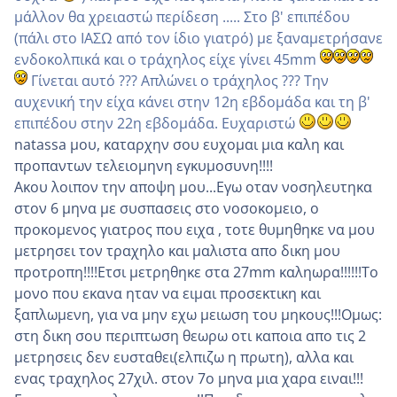
μάλλον θα χρειαστώ περίδεση ..... Στο β' επιπέδου
(πάλι στο ΙΑΣΩ από τον ίδιο γιατρό) με ξαναμετρήσανε
ενδοκολπικά και ο τράχηλος είχε γίνει 45mm
Γίνεται αυτό ??? Απλώνει ο τράχηλος ??? Την
αυχενική την είχα κάνει στην 12η εβδομάδα και τη β'
επιπέδου στην 22η εβδομάδα. Ευχαριστώ
natassa μου, καταρχην σου ευχομαι μια καλη και
προπαντων τελειομηνη εγκυμοσυνη!!!!
Ακου λοιπον την αποψη μου...Εγω οταν νοσηλευτηκα
στον 6 μηνα με συσπασεις στο νοσοκομειο, ο
προκομενος γιατρος που ειχα , τοτε θυμηθηκε να μου
μετρησει τον τραχηλο και μαλιστα απο δικη μου
προτροπη!!!!Ετσι μετρηθηκε στα 27mm καληωρα!!!!!!Το
μονο που εκανα ηταν να ειμαι προσεκτικη και
ξαπλωμενη, για να μην εχω μειωση του μηκους!!!Ομως:
στη δικη σου περιπτωση θεωρω οτι καποια απο τις 2
μετρησεις δεν ευσταθει(ελπιζω η πρωτη), αλλα και
ενας τραχηλος 27χιλ. στον 7ο μηνα μια χαρα ειναι!!!