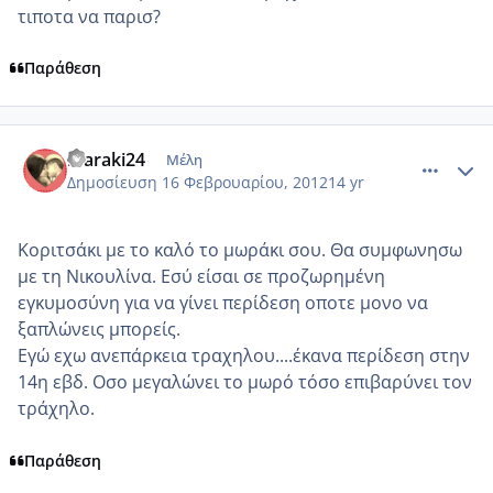
τιποτα να παρισ?
Παράθεση
comment_833006
Author stats
maraki24
Μέλη
Δημοσίευση
16 Φεβρουαρίου, 2012
14 yr
Κοριτσάκι με το καλό το μωράκι σου. Θα συμφωνησω
με τη Νικουλίνα. Εσύ είσαι σε προζωρημένη
εγκυμοσύνη για να γίνει περίδεση οποτε μονο να
ξαπλώνεις μπορείς.
Εγώ εχω ανεπάρκεια τραχηλου....έκανα περίδεση στην
14η εβδ. Οσο μεγαλώνει το μωρό τόσο επιβαρύνει τον
τράχηλο.
Παράθεση