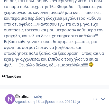
Επισης κατι πολυ σημανικο!!Περιδεση γινεται το πολυ
το παρα πολυ μεχρι την 16 εβδομαδα!!!!Προκειται για
χειρουργειο με κανονικη αναισθησια κλπ......απο εκει
και περα μια περιδεση ελοχευει μεγαλυτερο κινδυνο
απο οτι οφελος.....Φαντασου εγω επι ανα μηνα ειχα
συσπασεις τοτεκου και μου μετρουσαν καθε μερα τον
τραχηλο, και τελικα δεν ειχε επηρεαστει καθολου!!!
Βεβαια καθε γυναικα ειναι διαφορετικη......ισως μια
αγωγη με ουτροτζεσταν να βοηθουσε, και
οπωσδηποτε πολυ ξαπλα και ξεκουραση!!!Οπως και να
εχει μην αγχωνεσαι και ελπιζω ο τραχηλος να ειναι
4χιλ.!!!!!!Οτι αλλο θελεις, εδω ειμαστε!Φιλια!!!!!
Παράθεση
comment_832925
Author stats
nikulina
Μέλη
Δημοσίευση
16 Φεβρουαρίου, 2012
14 yr