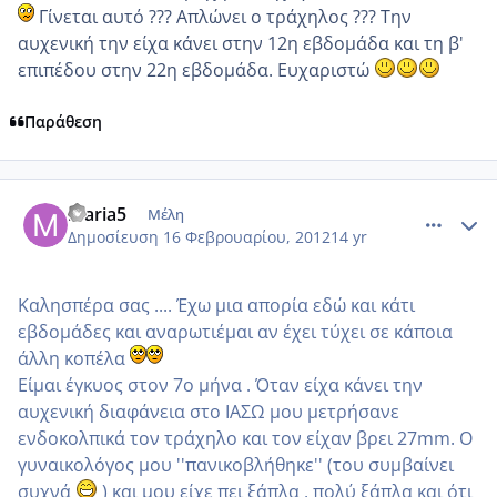
Γίνεται αυτό ??? Απλώνει ο τράχηλος ??? Την
αυχενική την είχα κάνει στην 12η εβδομάδα και τη β'
επιπέδου στην 22η εβδομάδα. Ευχαριστώ
Παράθεση
comment_832920
Author stats
maria5
Μέλη
Δημοσίευση
16 Φεβρουαρίου, 2012
14 yr
Καλησπέρα σας .... Έχω μια απορία εδώ και κάτι
εβδομάδες και αναρωτιέμαι αν έχει τύχει σε κάποια
άλλη κοπέλα
Είμαι έγκυος στον 7ο μήνα . Όταν είχα κάνει την
αυχενική διαφάνεια στο ΙΑΣΩ μου μετρήσανε
ενδοκολπικά τον τράχηλο και τον είχαν βρει 27mm. Ο
γυναικολόγος μου ''πανικοβλήθηκε'' (του συμβαίνει
συχνά
) και μου είχε πει ξάπλα , πολύ ξάπλα και ότι