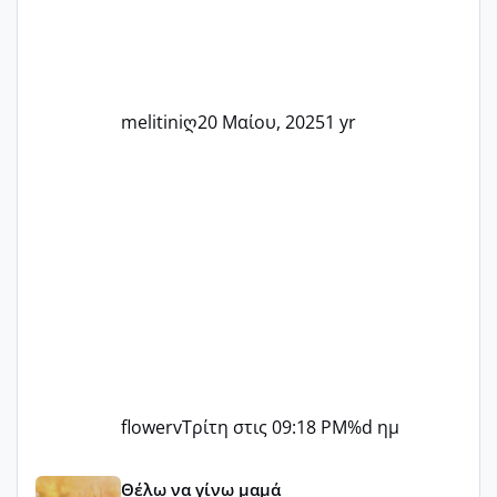
δύσκολες στιγμές και να γιορτάσουμε
τις μικρές και μεγάλες νίκες. Είτε είστε
στο στάδιο της προετοιμασίας, είτε
ετοιμάζεστε
melitiniღ
20 Μαίου, 2025
1 yr
flowerv
Τρίτη στις 09:18 PM
%d ημ
Αύγουστος ήρθε ξανά γεμάτος γέλια και ανεμελιά μακάρι 
Θέλω να γίνω μαμά