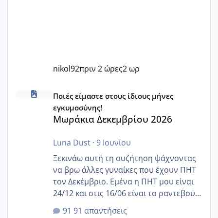
nikol92
πριν 2 ώρες
2 ωρ
Μωράκια Δεκεμβρίου 2026
Ποιές είμαστε στους ίδιους μήνες
εγκυμοσύνης!
Μωράκια Δεκεμβρίου 2026
Luna Dust
·
9 Ιουνίου
Ξεκινάω αυτή τη συζήτηση ψάχνοντας
να βρω άλλες γυναίκες που έχουν ΠΗΤ
τον Δεκέμβριο. Εμένα η ΠΗΤ μου είναι
24/12 και στις 16/06 είναι το ραντεβού
της αυχενικής διαφάνειας. Έχω αρκετό
91 απαντήσεις
άγχος και οι μέρες δεν φαίνεται να