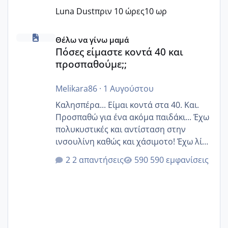
Luna Dust
πριν 10 ώρες
10 ωρ
Πόσες είμαστε κοντά 40 και προσπαθούμε;;
Θέλω να γίνω μαμά
Πόσες είμαστε κοντά 40 και
προσπαθούμε;;
Melikara86
·
1 Αυγούστου
Καλησπέρα... Είμαι κοντά στα 40. Και.
Προσπαθώ για ένα ακόμα παιδάκι... Έχω
πολυκυστικές και αντίσταση στην
ινσουλίνη καθώς και χάσιμοτο! Έχω λίγα
κιλά παραπάνω και όσο κ αν προσπαθώ
2 απαντήσεις
590 εμφανίσεις
δεν χάνω εύκολα! Προσπαθώ για ακόμη
ένα παιδί εδώ και 1,5 χρόνο! Θέλετε να
γράψετε όσες κοπέλες είστε σε
παρόμοια φάση;; Αυτή την στιγμή έχω
δύο χαμένους κύκλους δεν έχω έρθει
περίοδο αυτό τον μήνα περίμενα 20 δεν