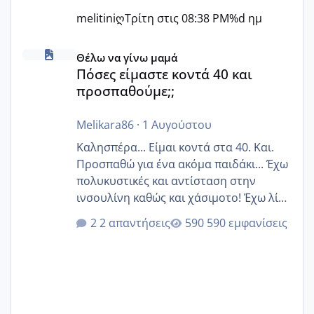
melitiniღ
Τρίτη στις 08:38 PM
%d ημ
Πόσες είμαστε κοντά 40 και προσπαθούμε;;
Θέλω να γίνω μαμά
Πόσες είμαστε κοντά 40 και
προσπαθούμε;;
Melikara86
·
1 Αυγούστου
Καλησπέρα... Είμαι κοντά στα 40. Και.
Προσπαθώ για ένα ακόμα παιδάκι... Έχω
πολυκυστικές και αντίσταση στην
ινσουλίνη καθώς και χάσιμοτο! Έχω λίγα
κιλά παραπάνω και όσο κ αν προσπαθώ
2 απαντήσεις
590 εμφανίσεις
δεν χάνω εύκολα! Προσπαθώ για ακόμη
ένα παιδί εδώ και 1,5 χρόνο! Θέλετε να
γράψετε όσες κοπέλες είστε σε
παρόμοια φάση;; Αυτή την στιγμή έχω
δύο χαμένους κύκλους δεν έχω έρθει