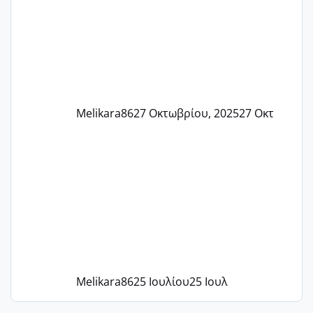
37 με 37, 3 Έτσι λοιπόν είπα να κάνω
ένα τεστ την παρασ
Melikara86
27 Οκτωβρίου, 2025
27 Οκτ
Melikara86
25 Ιουλίου
25 Ιουλ