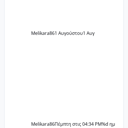
περίοδο αυτό τον μήνα περίμενα 20 δεν
ήρθα απλά είδα λίγα ροζ έκανα υπέρηχο
την επομενη μέρα και το ενδομήτριό
ήταν 11,1 χιλιοστά πολύ κα
Melikara86
1 Αυγούστου
1 Αυγ
Melikara86
Πέμπτη στις 04:34 PM
%d ημ