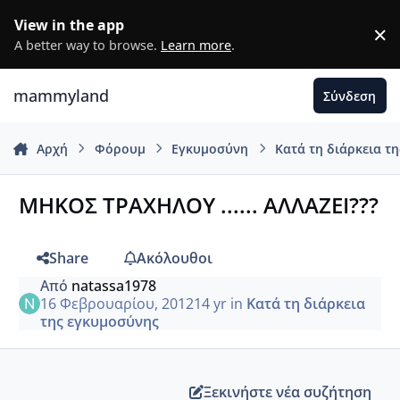
Μετάβαση σε περιεχόμενο
View in the app
×
D
A better way to browse.
Learn more
.
mammyland
Σύνδεση
Αρχή
Φόρουμ
Εγκυμοσύνη
Κατά τη διάρκεια τ
ΜΗΚΟΣ ΤΡΑΧΗΛΟΥ ...... ΑΛΛΑΖΕΙ???
Share
Ακόλουθοι
Από
natassa1978
16 Φεβρουαρίου, 2012
14 yr
in
Κατά τη διάρκεια
της εγκυμοσύνης
Ξεκινήστε νέα συζήτηση