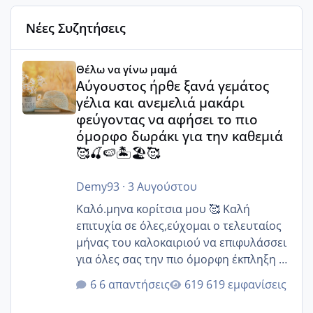
Νέες Συζητήσεις
Αύγουστος ήρθε ξανά γεμάτος γέλια και ανεμελιά μακάρι 
Θέλω να γίνω μαμά
Αύγουστος ήρθε ξανά γεμάτος
γέλια και ανεμελιά μακάρι
φεύγοντας να αφήσει το πιο
όμορφο δωράκι για την καθεμιά
🥰🍒🍉🏝️🏖️🥰
Demy93
·
3 Αυγούστου
Καλό.μηνα κορίτσια μου 🥰 Καλή
επιτυχία σε όλες,εύχομαι ο τελευταίος
μήνας του καλοκαιριού να επιφυλάσσει
για όλες σας την πιο όμορφη έκπληξη 🧿
@Elk @Melikara86 @Παρασκευαιδου
6 απαντήσεις
619 εμφανίσεις
@Zenia z @melitiniღ @Christi.D.
@flowerv @Riaa @Ngsofia