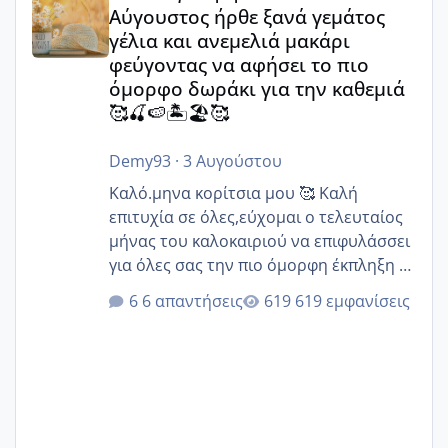
Αύγουστος ήρθε ξανά γεμάτος
γέλια και ανεμελιά μακάρι
φεύγοντας να αφήσει το πιο
όμορφο δωράκι για την καθεμιά
🥰🍒🍉🏝️🏖️🥰
Demy93
·
3 Αυγούστου
Καλό.μηνα κορίτσια μου 🥰 Καλή
επιτυχία σε όλες,εύχομαι ο τελευταίος
μήνας του καλοκαιριού να επιφυλάσσει
για όλες σας την πιο όμορφη έκπληξη 🧿
@Elk @Melikara86 @Παρασκευαιδου
6 απαντήσεις
619 εμφανίσεις
@Zenia z @melitiniღ @Christi.D.
@flowerv @Riaa @Ngsofia