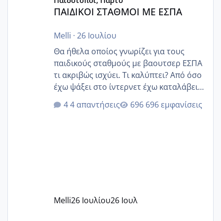
Παιδότοποι, Πάρτυ
ΠΑΙΔΙΚΟΙ ΣΤΑΘΜΟΙ ΜΕ ΕΣΠΑ
Melli
·
26 Ιουλίου
Θα ήθελα οποίος γνωρίζει για τους
παιδικούς σταθμούς με βαουτσερ ΕΣΠΑ
τι ακριβώς ισχύει. Τι καλύπτει? Από όσο
έχω ψάξει στο ίντερνετ έχω καταλάβει
ότι το βαουτσερ καλύπτει όλα τα
4 απαντήσεις
696 εμφανίσεις
δίδακτρα και τα τροφεια του ιδιωτικού
παιδικού σταθμού για όποιον το έχει
πάρει. Οι παιδικοί σταθμοί έχουν
υπογράψει σύμβαση με την ΕΕΤΑΑ ότι
δέχονται παιδιά με βαουτσερ και ότι
αυτό τα καλύπτει όλα εκτός από έξτρα
όπως σχολικό λεωφορείο κτλ. Είναι
παράνομο να χρεώνουν κάτι επιπλέον.
Melli
26 Ιουλίου
26 Ιουλ
Εγώ πήγα σε έναν ιδιωτικό παιδικό στ