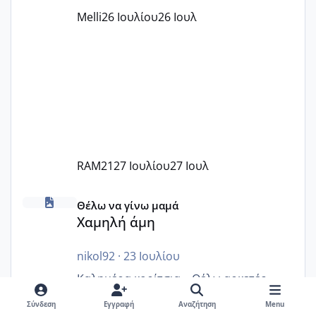
παράνομο να χρεώνουν κάτι επιπλέον.
Melli
26 Ιουλίου
26 Ιουλ
Εγώ πήγα σε έναν ιδιωτικό παιδικό στ
RAM21
27 Ιουλίου
27 Ιουλ
Χαμηλή άμη
Θέλω να γίνω μαμά
Χαμηλή άμη
nikol92
·
23 Ιουλίου
Καλημέρα κορίτσια... Θέλω αρκετές
απόψεις, γιατί κοντεύω να τρελαθώ από
Σύνδεση
Εγγραφή
Αναζήτηση
Menu
προχτές.. Η αμη πόσο ρόλο παίζει?