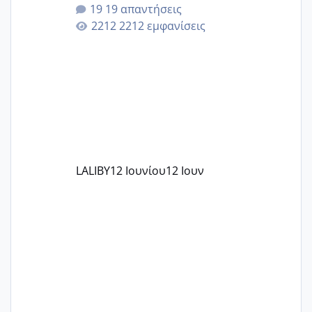
που μείνατε ευχαριστημένες και είχατε
19 απαντήσεις
επιιτυχία? έκανα στο υγεία με τον
2212 εμφανίσεις
ζερβομανωλάκη (δεν το εψαξε καθόλου
το θέμα δεν μου άρεσε καθο΄λου) και
στο γένεσις με τον πάντο
LALIBY
12 Ιουνίου
12 Ιουν