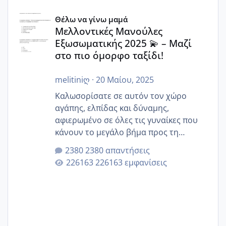
Μελλοντικές Μανούλες Εξωσωματικής 2025 💫 – Μαζί στο
Θέλω να γίνω μαμά
Μελλοντικές Μανούλες
Εξωσωματικής 2025 💫 – Μαζί
στο πιο όμορφο ταξίδι!
melitiniღ
·
20 Μαίου, 2025
Καλωσορίσατε σε αυτόν τον χώρο
αγάπης, ελπίδας και δύναμης,
αφιερωμένο σε όλες τις γυναίκες που
κάνουν το μεγάλο βήμα προς τη
μητρότητα μέσω εξωσωματικής το 2025.
2380 απαντήσεις
Εδώ θα μοιραστούμε αγωνίες, χαρές,
226163 εμφανίσεις
εμπειρίες και κάθε μικρή ή μεγάλη
στιγμή αυτού του ξεχωριστού ταξιδιού.
Καμία δεν είναι μόνη – όλες μαζί
μπορούμε να στηρίξουμε η μία την
άλλη, να δώσουμε κουράγιο στις