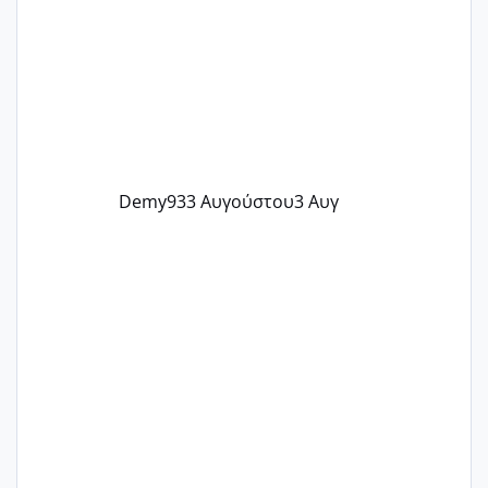
Demy93
3 Αυγούστου
3 Αυγ