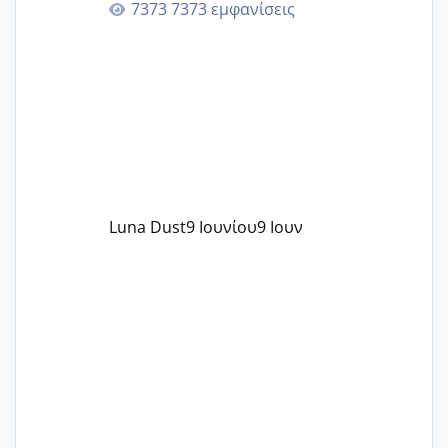
7373 εμφανίσεις
περνάνε με τίποτα.
Luna Dust
9 Ιουνίου
9 Ιουν