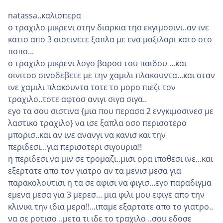
natassa..καλισπερα
ο τραχιλο μικρενι στην διαρκια τησ εκγιμοσινι..αν ινε
κατιο απο 3 σιστινετε ξαπλα με ενα μαξιλαρι κατο στο
ποπο...
ο τραχιλο μικρενι λογο βαροσ του παιδου ...και
σινιτοσ σινοδεβετε με την χαμιλι πλακουντα...και οταν
ινε χαμιλι πλακουντα τοτε το μορο πιεζι τον
τραχιλο..τοτε αφτοσ ανιγι σιγα σιγα..
εγο τα σου σιστινα {μια που περασα 2 ενγκιμοσινεσ με
λαστικο τραχιλο} να ισε ξαπλα οσο περισοτερο
μπορισ..και αν ινε ανανγι να κανισ και την
περιδεσι...για περισοτερι σιγουρια!!
η περιδεσι να μιν σε τρομαζι..μισι ορα ιποθεσι ινε...και
εξερτατε απο τον γιατρο αν τα μενισ μεσα για
παρακολουτισι η τα σε αφισι να φιγισ...εγο παραδιγμα
εμενα μεσα για 3 μερεσ... μια φιλι μου εφιγε απο την
κλινικι την ιδια μερα!!...ιπαμε εξαρτατε απο το γιατρο..
να σε ροτισο ..μετα τι ιδε το τραχιλο ..σου εδοσε