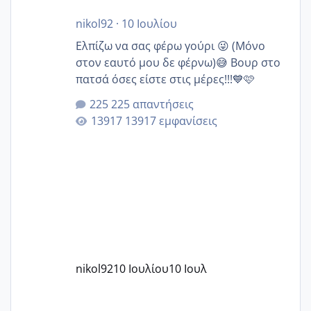
nikol92
·
10 Ιουλίου
Ελπίζω να σας φέρω γούρι 😜 (Μόνο
στον εαυτό μου δε φέρνω)😅 Βουρ στο
πατσά όσες είστε στις μέρες!!!💙🩷
225 απαντήσεις
13917 εμφανίσεις
nikol92
10 Ιουλίου
10 Ιουλ