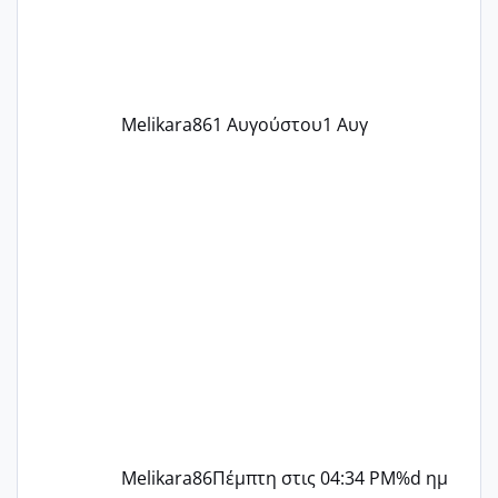
ήρθα απλά είδα λίγα ροζ έκανα υπέρηχο
την επομενη μέρα και το ενδομήτριό
ήταν 11,1 χιλιοστά πολύ κα
Melikara86
1 Αυγούστου
1 Αυγ
Melikara86
Πέμπτη στις 04:34 PM
%d ημ