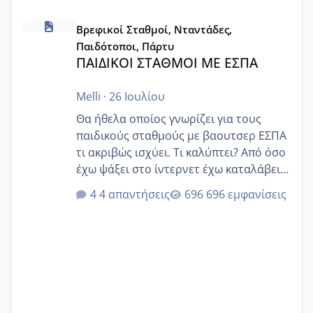
ΠΑΙΔΙΚΟΙ ΣΤΑΘΜΟΙ ΜΕ ΕΣΠΑ
Βρεφικοί Σταθμοί, Νταντάδες,
Παιδότοποι, Πάρτυ
ΠΑΙΔΙΚΟΙ ΣΤΑΘΜΟΙ ΜΕ ΕΣΠΑ
Melli
·
26 Ιουλίου
Θα ήθελα οποίος γνωρίζει για τους
παιδικούς σταθμούς με βαουτσερ ΕΣΠΑ
τι ακριβώς ισχύει. Τι καλύπτει? Από όσο
έχω ψάξει στο ίντερνετ έχω καταλάβει
ότι το βαουτσερ καλύπτει όλα τα
4 απαντήσεις
696 εμφανίσεις
δίδακτρα και τα τροφεια του ιδιωτικού
παιδικού σταθμού για όποιον το έχει
πάρει. Οι παιδικοί σταθμοί έχουν
υπογράψει σύμβαση με την ΕΕΤΑΑ ότι
δέχονται παιδιά με βαουτσερ και ότι
αυτό τα καλύπτει όλα εκτός από έξτρα
όπως σχολικό λεωφορείο κτλ. Είναι