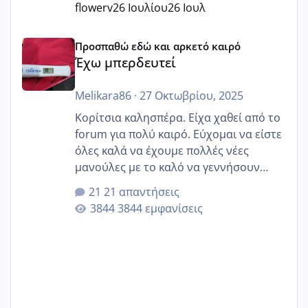
flowerv
26 Ιουλίου
26 Ιουλ
Έχω μπερδευτεί
Προσπαθώ εδώ και αρκετό καιρό
Έχω μπερδευτεί
Melikara86
·
27 Οκτωβρίου, 2025
Κορίτσια καλησπέρα. Είχα χαθεί από το
forum για πολύ καιρό. Εύχομαι να είστε
όλες καλά να έχουμε πολλές νέες
μανούλες με το καλό να γεννήσουν
αυτές που ήδη περιμένουν. Να πάρουν
21 απαντήσεις
γερα μωράκια στην αγκαλίτσα τους
3844 εμφανίσεις
🙏🏼🙏🏼 Ας πάμε λοιπόν στο θέμα μου.
Τελευταία περίοδο 25 σεπτεμβρίου
Εδώ και τέσσερις πέντε μέρες νιώθω
αρρωστη δεν έχω κουράγιο για τίποτα
πονάει πολύ το στήθος μου και τα δύο
και βάζω θερμόμετρο και έχω συνεχώς