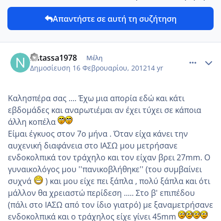
Απαντήστε σε αυτή τη συζήτηση
comment_832872
Author stats
natassa1978
Μέλη
Δημοσίευση
16 Φεβρουαρίου, 2012
14 yr
Καλησπέρα σας .... Έχω μια απορία εδώ και κάτι
εβδομάδες και αναρωτιέμαι αν έχει τύχει σε κάποια
άλλη κοπέλα
Είμαι έγκυος στον 7ο μήνα . Όταν είχα κάνει την
αυχενική διαφάνεια στο ΙΑΣΩ μου μετρήσανε
ενδοκολπικά τον τράχηλο και τον είχαν βρει 27mm. Ο
γυναικολόγος μου ''πανικοβλήθηκε'' (του συμβαίνει
συχνά
) και μου είχε πει ξάπλα , πολύ ξάπλα και ότι
μάλλον θα χρειαστώ περίδεση ..... Στο β' επιπέδου
(πάλι στο ΙΑΣΩ από τον ίδιο γιατρό) με ξαναμετρήσανε
ενδοκολπικά και ο τράχηλος είχε γίνει 45mm