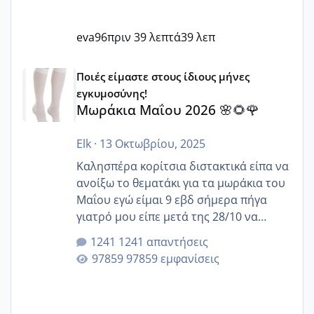
eva96
πριν 39 λεπτά
39 λεπ
Μωράκια Μαΐου 2026 🌸🌻🌹
Ποιές είμαστε στους ίδιους μήνες
εγκυμοσύνης!
Μωράκια Μαΐου 2026 🌸🌻🌹
Elk
·
13 Οκτωβρίου, 2025
Καλησπέρα κορίτσια διστακτικά είπα να
ανοίξω το θεματάκι για τα μωράκια του
Μαΐου εγώ είμαι 9 εβδ σήμερα πήγα
γιατρό μου είπε μετά της 28/10 να
κλείσω ραντεβού για την αυχενική είναι
1241 απαντήσεις
καμιά άλλη κοπέλα να γεννάει Μάιο ;;
97859 εμφανίσεις