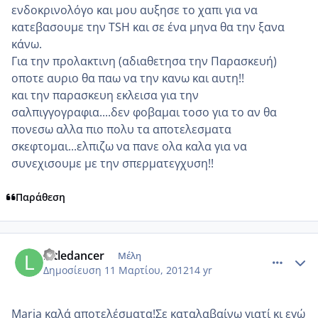
ενδοκρινολόγο και μου αυξησε το χαπι για να
κατεβασουμε την TSH και σε ένα μηνα θα την ξανα
κάνω.
Για την προλακτινη (αδιαθετησα την Παρασκευή)
οποτε αυριο θα παω να την κανω και αυτη!!
και την παρασκευη εκλεισα για την
σαλπιγγογραφια....δεν φοβαμαι τοσο για το αν θα
πονεσω αλλα πιο πολυ τα αποτελεσματα
σκεφτομαι...ελπιζω να πανε ολα καλα για να
συνεχισουμε με την σπερματεγχυση!!
Παράθεση
comment_841402
Author stats
littledancer
Μέλη
Δημοσίευση
11 Μαρτίου, 2012
14 yr
Maria καλά αποτελέσματα!Σε καταλαβαίνω γιατί κι εγώ