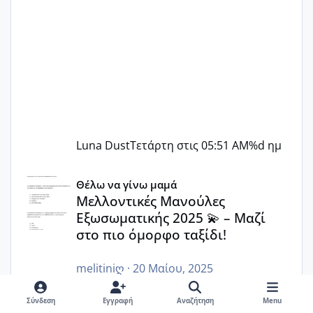
Luna Dust
Τετάρτη στις 05:51 AM
%d ημ
Μελλοντικές Μανούλες Εξωσωματικής 2025 💫 – Μαζί στο
Θέλω να γίνω μαμά
Μελλοντικές Μανούλες
Εξωσωματικής 2025 💫 – Μαζί
στο πιο όμορφο ταξίδι!
melitiniღ
·
20 Μαίου, 2025
Καλωσορίσατε σε αυτόν τον χώρο
Σύνδεση
Εγγραφή
Αναζήτηση
Menu
αγάπης, ελπίδας και δύναμης,