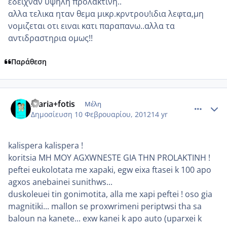
εδειχναν υψηλη προλακτινη..
αλλα τελικα ηταν θεμα μικρ.κρντρου!ιδια λεφτα,μη
νομιζεται οτι ειναι κατι παραπανω..αλλα τα
αντιδραστηρια ομως!!
Παράθεση
comment_830535
Author stats
maria+fotis
Μέλη
Δημοσίευση
10 Φεβρουαρίου, 2012
14 yr
kalispera kalispera !
koritsia MH MOY AGXWNESTE GIA THN PROLAKTINH !
peftei eukolotata me xapaki, egw eixa ftasei k 100 apo
agxos anebainei sunithws...
duskoleuei tin gonimotita, alla me xapi peftei ! oso gia
magnitiki... mallon se proxwrimeni periptwsi tha sa
baloun na kanete... exw kanei k apo auto (uparxei k