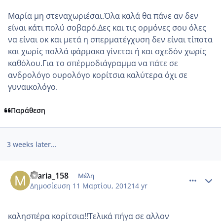
Μαρία μη στεναχωριέσαι.Όλα καλά θα πάνε αν δεν
είναι κάτι πολύ σοβαρό.Δες και τις ορμόνες σου όλες
να είναι οκ και μετά η σπερματέγχυση δεν είναι τίποτα
και χωρίς πολλά φάρμακα γίνεται ή και σχεδόν χωρίς
καθόλου.Για το σπέρμοδιάγραμμα να πάτε σε
ανδρολόγο ουρολόγο κορίτσια καλύτερα όχι σε
γυναικολόγο.
Παράθεση
3 weeks later...
comment_841392
Author stats
maria_158
Μέλη
Δημοσίευση
11 Μαρτίου, 2012
14 yr
καλησπέρα κορίτσια!!Τελικά πήγα σε αλλον