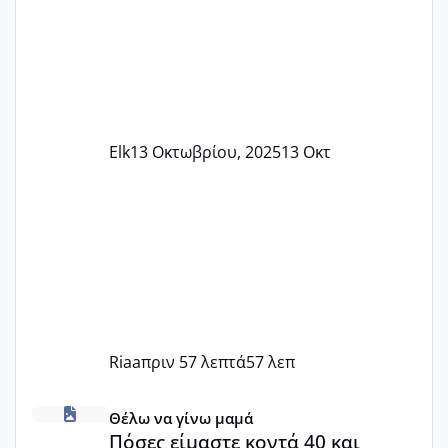
Elk
13 Οκτωβρίου, 2025
13 Οκτ
Riaa
πριν 57 λεπτά
57 λεπ
Πόσες είμαστε κοντά 40 και προσπαθούμε;;
Θέλω να γίνω μαμά
Πόσες είμαστε κοντά 40 και