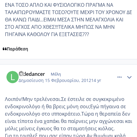
ΕΝΑ ΤΟΣΟ ΑΠΛΟ ΚΑΙ ΦΥΣΙΟΛΟΓΙΚΟ ΠΡΑΓΜΑ ΝΑ
ΤΑΛΑΙΠΩΡΟΥΜΑΣΤΕ ΤΟΣΟ?ΟΥΤΕ ΜΕΧΡΙ ΤΟΥ ΧΡΟΝΟΥ ΔΕ
ΘΑ ΚΑΝΩ ΠΑΙΔΙ...ΕΙΜΑΙ ΜΕΣΑ ΣΤΗΝ ΜΕΛΑΓΧΟΛΙΑ ΚΑΙ
ΣΤΟ ΑΓΧΟΣ ΑΠΟ ΧΘΕΣ!!!ΤΕΛΙΚΑ ΜΗΠΩΣ ΝΑ ΜΗΝ
ΠΗΓΑΙΝΑ ΚΑΘΟΛΟΥ ΓΙΑ ΕΞΕΤΑΣΕΙΣ???
Παράθεση
comment_832425
Author stats
littledancer
Μέλη
Δημοσίευση
15 Φεβρουαρίου, 2012
14 yr
Λοιπόν!Μην τρελένεσαι.Σε έστειλε σε συγκεκριμένο
ενδοκρινολόγο ή θα βρεις μόνη σου;Εγώ πήγαινα σε
ενδοκρινολόγο στο ιπποκράτειο.Τώρα η θεραπεία δεν
είναι τίποτα ένα χαπάκι θα παίρνεις μην αγχώνεσαι και
μόλις μείνεις έγκυος θα το σταματήσεις κιόλας.
Για το τριπλεξ που σας είπαν τώρα.Αν θυμάμαι καλά