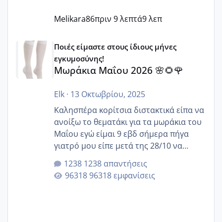
Melikara86
πριν 9 λεπτά
9 λεπ
Μωράκια Μαΐου 2026 🌸🌻🌹
Ποιές είμαστε στους ίδιους μήνες
εγκυμοσύνης!
Μωράκια Μαΐου 2026 🌸🌻🌹
Elk
·
13 Οκτωβρίου, 2025
Καλησπέρα κορίτσια διστακτικά είπα να
ανοίξω το θεματάκι για τα μωράκια του
Μαΐου εγώ είμαι 9 εβδ σήμερα πήγα
γιατρό μου είπε μετά της 28/10 να
κλείσω ραντεβού για την αυχενική είναι
1238 απαντήσεις
καμιά άλλη κοπέλα να γεννάει Μάιο ;;
96318 εμφανίσεις