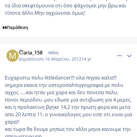
τα ίδια σκεφτόμουνα οτι όσο ψάχνομαι μην βρω και
τίποτα άλλο.Μην αγχώνεσαι όμως!
Παράθεση
comment_843528
Author stats
maria_158
Μέλη
Δημοσίευση
16 Μαρτίου, 2012
14 yr
Ευχαριστω πολυ littledancer!!! ολα πηγαν καλα!!!
σημερα εκανα την υστεροσαλπιγγογραφια με πολυ
αγχος .....και ηταν μια χαρα και δεν πονεσα πολυ,
πονοι περιοδου..μου εδωσε μια αντιβιωση για 4 μερες.
και η προλακτινη βγηκε 14,2 την πρωτη φορα και μετα
απο 20 λεπτα 11, ο γυναικολογος μου ειπε οτι ειναι μια
χαρα!!
και τωρα θα δουμε μηπως τον αλλο μηνα κανουμε την
σπερματεγχυση.