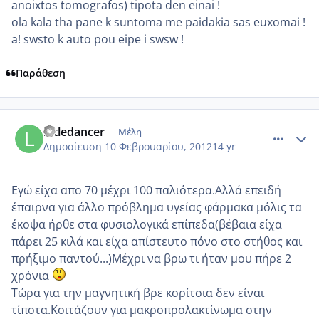
anoixtos tomografos) tipota den einai !
ola kala tha pane k suntoma me paidakia sas euxomai !
a! swsto k auto pou eipe i swsw !
Παράθεση
comment_830587
Author stats
littledancer
Μέλη
Δημοσίευση
10 Φεβρουαρίου, 2012
14 yr
Εγώ είχα απο 70 μέχρι 100 παλιότερα.Αλλά επειδή
έπαιρνα για άλλο πρόβλημα υγείας φάρμακα μόλις τα
έκοψα ήρθε στα φυσιολογικά επίπεδα(βέβαια είχα
πάρει 25 κιλά και είχα απίστευτο πόνο στο στήθος και
πρήξιμο παντού...)Μέχρι να βρω τι ήταν μου πήρε 2
χρόνια
Τώρα για την μαγνητική βρε κορίτσια δεν είναι
τίποτα.Κοιτάζουν για μακροπρολακτίνωμα στην