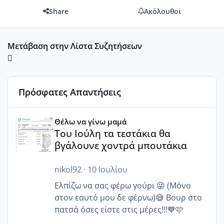
Share
Ακόλουθοι
Μετάβαση στην Λίστα Συζητήσεων
Πρόσφατες Απαντήσεις
Του Ιούλη τα τεστάκια θα βγάλουνε χοντρά μπουτάκια
Θέλω να γίνω μαμά
Του Ιούλη τα τεστάκια θα
βγάλουνε χοντρά μπουτάκια
nikol92
·
10 Ιουλίου
Ελπίζω να σας φέρω γούρι 😜 (Μόνο
στον εαυτό μου δε φέρνω)😅 Βουρ στο
πατσά όσες είστε στις μέρες!!!💙🩷