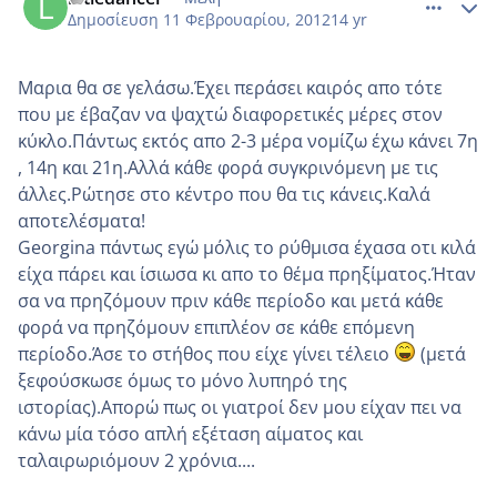
Δημοσίευση
11 Φεβρουαρίου, 2012
14 yr
Μαρια θα σε γελάσω.Έχει περάσει καιρός απο τότε
που με έβαζαν να ψαχτώ διαφορετικές μέρες στον
κύκλο.Πάντως εκτός απο 2-3 μέρα νομίζω έχω κάνει 7η
, 14η και 21η.Αλλά κάθε φορά συγκρινόμενη με τις
άλλες.Ρώτησε στο κέντρο που θα τις κάνεις.Καλά
αποτελέσματα!
Georgina πάντως εγώ μόλις το ρύθμισα έχασα οτι κιλά
είχα πάρει και ίσιωσα κι απο το θέμα πρηξίματος.Ήταν
σα να πρηζόμουν πριν κάθε περίοδο και μετά κάθε
φορά να πρηζόμουν επιπλέον σε κάθε επόμενη
περίοδο.Άσε το στήθος που είχε γίνει τέλειο
(μετά
ξεφούσκωσε όμως το μόνο λυπηρό της
ιστορίας).Απορώ πως οι γιατροί δεν μου είχαν πει να
κάνω μία τόσο απλή εξέταση αίματος και
ταλαιρωριόμουν 2 χρόνια....