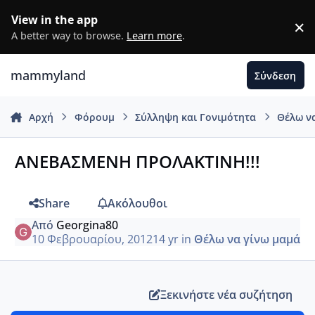
Μετάβαση σε περιεχόμενο
View in the app
×
D
A better way to browse.
Learn more
.
mammyland
Σύνδεση
Αρχή
Φόρουμ
Σύλληψη και Γονιμότητα
Θέλω ν
ΑΝΕΒΑΣΜΕΝΗ ΠΡΟΛΑΚΤΙΝΗ!!!
Share
Ακόλουθοι
Από
Georgina80
10 Φεβρουαρίου, 2012
14 yr
in
Θέλω να γίνω μαμά
Ξεκινήστε νέα συζήτηση