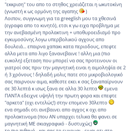
"εκκριση" του απο το στηθος χρειάζεται η ωκυτοκίνη
(γνωστή κ ως ορμόνη της αγαπης
)
Λοιπον, συγγνωμη για τα greeglish μου τα χθεσινά
(εγραφα απο το κινητό), ετσι κ γω ειχα προβλημα με
την ανεβασμένη προλακτινη + υποθυροειδισμό προ
εγκυμοσύνης λογω υπερβολικού αγχους απο
δουλειά... επαιρνα χαπακι κατα περιοδους, επεφτε
αλλα μετα απο λιγο ξανανεβαινε ! αλλη μια (πιο
ευκολη) εξεταση που μπορεί να σας προτεινουν οι
γιατροί σας πριν την μαγνητική ειναι η αιμοληψία σε 2
ή 3 χρόνους ! δηλαδή μολις πατε στο μικροβιολογικό
σας παιρνουν αιμα, καθεστε εκει κ σας ξαναπαίρνουν
σε 30 λεπτά κ ισως ξανα σε αλλα 30 λεπτα
εμενα
ΠΑΝΤΑ εδειχνε υψηλή την πρωτη φορα και επεφτε
"αρκετα" (οχι εντελώς!) στην επομενο 30λεπτο
ενα σημαδι οτι ανεβαινει απο αγχος κ οχι απο
προλακτινομα (που ΑΝ υπαρχει τελικα θα φανει σε
μαγνητική ΜΕ σκιαγραφικό - δυστυχώς)
το πιο πιθανό - και σας το ευχομαι - ειναι οτι στο