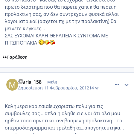
πρωτο διαστημα που θα παρετε χαπι κ θα πεσει η
προλακτινη σας, αν δεν συντρεχουν φυσικά αλλοι
λογοι ιατρικοί (ασχετοι πχ με την προλακτίνη) θα
μεινετε κ εγκυες...
ΣΑΣ ΕΥΧΟΜΑΙ ΚΑΛΗ ΘΕΡΑΠΕΙΑ Κ ΣΥΝΤΟΜΑ ΜΕ
ΠΙΤΣΙΠΟΠΑΚΙΑ
Παράθεση
comment_830722
Author stats
maria_158
Μέλη
Δημοσίευση
11 Φεβρουαρίου, 2012
14 yr
Καλημερα κοριτσια!ευχαριστω πολυ για τις
συμβουλες σας ...απλα η αληθεια ειναι ότι ολα μου
ηρθαν τοσο αρνητικα..ανεβασμενη προλακτινη ...το
σπερμοδιαγραμμα και τρελαθηκα...απογοητευτηκα...