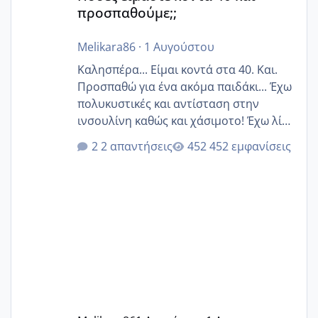
προσπαθούμε;;
Melikara86
·
1 Αυγούστου
Καλησπέρα... Είμαι κοντά στα 40. Και.
Προσπαθώ για ένα ακόμα παιδάκι... Έχω
πολυκυστικές και αντίσταση στην
ινσουλίνη καθώς και χάσιμοτο! Έχω λίγα
κιλά παραπάνω και όσο κ αν προσπαθώ
2 απαντήσεις
452 εμφανίσεις
δεν χάνω εύκολα! Προσπαθώ για ακόμη
ένα παιδί εδώ και 1,5 χρόνο! Θέλετε να
γράψετε όσες κοπέλες είστε σε
παρόμοια φάση;; Αυτή την στιγμή έχω
δύο χαμένους κύκλους δεν έχω έρθει
περίοδο αυτό τον μήνα περίμενα 20 δεν
ήρθα απλά είδα λίγα ροζ έκανα υπέρηχο
την επομενη μέρα και το ενδομήτριό
ήταν 11,1 χιλιοστά πολύ κα