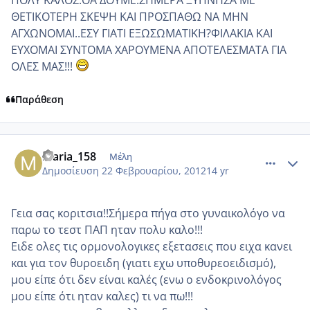
ΠΟΛΥ ΚΑΛΟΣ.ΘΑ ΔΟΥΜΕ.ΣΗΜΕΡΑ ΞΥΠΝΗΣΑ ΜΕ
ΘΕΤΙΚΟΤΕΡΗ ΣΚΕΨΗ ΚΑΙ ΠΡΟΣΠΑΘΩ ΝΑ ΜΗΝ
ΑΓΧΩΝΟΜΑΙ..ΕΣΥ ΓΙΑΤΙ ΕΞΩΣΩΜΑΤΙΚΗ?ΦΙΛΑΚΙΑ ΚΑΙ
ΕΥΧΟΜΑΙ ΣΥΝΤΟΜΑ ΧΑΡΟΥΜΕΝΑ ΑΠΟΤΕΛΕΣΜΑΤΑ ΓΙΑ
ΟΛΕΣ ΜΑΣ!!!
Παράθεση
comment_835488
Author stats
maria_158
Μέλη
Δημοσίευση
22 Φεβρουαρίου, 2012
14 yr
Γεια σας κοριτσια!!Σήμερα πήγα στο γυναικολόγο να
παρω το τεστ ΠΑΠ ηταν πολυ καλο!!!
Ειδε ολες τις ορμονολογικες εξετασεις που ειχα κανει
και για τον θυροειδη (γιατι εχω υποθυρεοειδισμό),
μου είπε ότι δεν είναι καλές (ενω ο ενδοκρινολόγος
μου είπε ότι ηταν καλες) τι να πω!!!