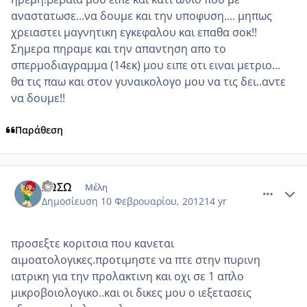
αναστατωσε...να δουμε και την υποφυση.... μηπως
χρειαστει μαγνητικη εγκεφαλου και επαθα σοκ!!
Σημερα πηραμε και την απαντηση απο το
σπερμοδιαγραμμα (14εκ) μου ειπε οτι ειναι μετριο...
θα τις παω και στον γυναικολογο μου να τις δει..αντε
να δουμε!!
Παράθεση
comment_830518
Author stats
ΣΩΣΩ
Μέλη
Δημοσίευση
10 Φεβρουαρίου, 2012
14 yr
προσεξτε κοριτσια που κανεται
αιμοατολογικες.προτιμηστε να πτε στην πυρινη
ιατρικη για την προλακτινη και οχι σε 1 απλο
μικροβοιολογικο..και οι δικες μου ο ιεξετασεις