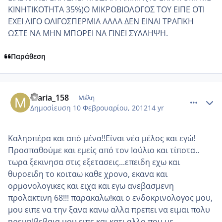
ΚΙΝΗΤΙΚΟΤΗΤΑ 35%)Ο ΜΙΚΡΟΒΙΟΛΟΓΟΣ ΤΟΥ ΕΙΠΕ ΟΤΙ
ΕΧΕΙ ΛΙΓΟ ΟΛΙΓΟΣΠΕΡΜΙΑ ΑΛΛΑ ΔΕΝ ΕΙΝΑΙ ΤΡΑΓΙΚΗ
ΩΣΤΕ ΝΑ ΜΗΝ ΜΠΟΡΕΙ ΝΑ ΓΙΝΕΙ ΣΥΛΛΗΨΗ.
Παράθεση
comment_830435
Author stats
maria_158
Μέλη
Δημοσίευση
10 Φεβρουαρίου, 2012
14 yr
Καλησπέρα και από μένα!!Είναι νέο μέλος και εγώ!
Προσπαθούμε και εμείς από τον Ιούλιο και τίποτα..
τωρα ξεκινησα στις εξετασεις...επειδη εχω και
θυροειδη το κοιταω καθε χρονο, εκανα και
ορμονολογικες και ειχα και εγω ανεβασμενη
προλακτινη 68!!! παρακαλω!και ο ενδοκρινολογος μου,
μου ειπε να την ξανα κανω αλλα πρεπει να ειμαι πολυ
ηρεμη!βεβαια μου ειπε και κατι αλλο που με