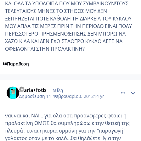
ΚΑΙ ΟΛΑ ΤΑ ΥΠΟΛΟΙΠΑ ΠΟΥ ΜΟΥ ΣΥΜΒΑΙΝΟΥΝ!ΤΟΥΣ
ΤΕΛΕΥΤΑΙΟΥΣ ΜΗΝΕΣ ΤΟ ΣΤΗΘΟΣ ΜΟΥ ΔΕΝ
ΞΕΠΡΗΖΕΤΑΙ ΠΟΤΕ ΚΑΘ΄ΟΛΗ ΤΗ ΔΙΑΡΚΕΙΑ ΤΟΥ ΚΥΚΛΟΥ
ΜΟΥ ΑΠΛΑ ΤΙΣ ΜΕΡΕΣ ΠΡΙΝ ΤΗΝ ΠΕΡΙΟΔΟ ΕΙΝΑΙ ΠΟΛΥ
ΠΕΡΙΣΣΟΤΕΡΟ ΠΡΗΣΜΕΝΟ!ΕΠΙΣΗΣ ΔΕΝ ΜΠΟΡΩ ΝΑ
ΧΑΣΩ ΚΙΛΑ ΚΑΙ ΔΕΝ ΕΧΩ ΣΤΑΘΕΡΟ ΚΥΚΛΟ.ΛΕΤΕ ΝΑ
ΟΦΕΙΛΟΝΤΑΙ ΣΤΗΝ ΠΡΟΛΑΚΤΙΝΗ?
Παράθεση
comment_830689
Author stats
maria+fotis
Μέλη
Δημοσίευση
11 Φεβρουαρίου, 2012
14 yr
ναι ναι και ΝΑΙ... για ολα οσα προανεφερες φταιει η
προλακτίνη ΟΜΩΣ θα συμπληρώσω κ την θετική της
πλευρά : ειναι η κυρια ορμόνη για την "παραγωγή"
γαλακτος οταν με το καλό...θα θηλάζετε !!για την