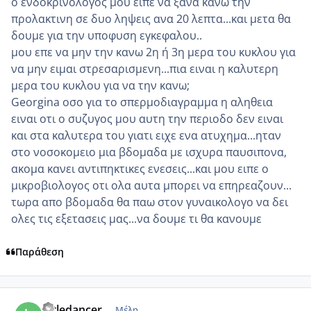
ο ενδοκρινολογος μου ειπε να ξανα κανω την
προλακτινη σε δυο ληψεις ανα 20 λεπτα...και μετα θα
δουμε για την υποφυση εγκεφαλου..
μου επε να μην την κανω 2η ή 3η μερα του κυκλου για
να μην ειμαι στρεσαρισμενη...πια ειναι η καλυτερη
μερα του κυκλου για να την κανω;
Georgina οσο για το σπερμοδιαγραμμα η αληθεια
ειναι οτι ο συζυγος μου αυτη την περιοδο δεν ειναι
και στα καλυτερα του γιατι ειχε ενα ατυχημα...ηταν
στο νοσοκομειο μια βδομαδα με ισχυρα παυσιπονα,
ακομα κανει αντιπηκτικες ενεσεις...και μου ειπε ο
μικροβιολογος οτι ολα αυτα μπορει να επηρεαζουν...
τωρα απο βδομαδα θα παω στον γυναικολογο να δει
ολες τις εξετασεις μας...να δουμε τι θα κανουμε
Παράθεση
comment_830777
Author stats
littledancer
Μέλη