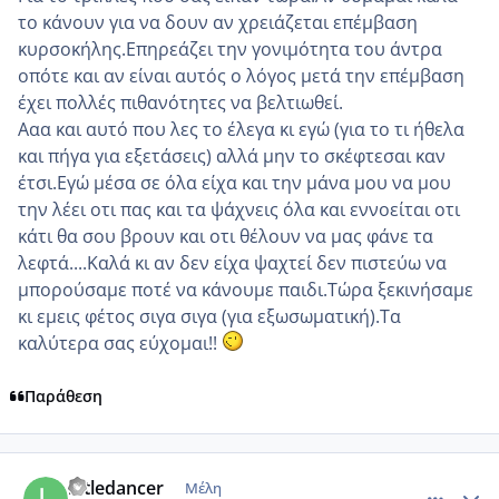
το κάνουν για να δουν αν χρειάζεται επέμβαση
κυρσοκήλης.Επηρεάζει την γονιμότητα του άντρα
οπότε και αν είναι αυτός ο λόγος μετά την επέμβαση
έχει πολλές πιθανότητες να βελτιωθεί.
Ααα και αυτό που λες το έλεγα κι εγώ (για το τι ήθελα
και πήγα για εξετάσεις) αλλά μην το σκέφτεσαι καν
έτσι.Εγώ μέσα σε όλα είχα και την μάνα μου να μου
την λέει οτι πας και τα ψάχνεις όλα και εννοείται οτι
κάτι θα σου βρουν και οτι θέλουν να μας φάνε τα
λεφτά....Καλά κι αν δεν είχα ψαχτεί δεν πιστεύω να
μπορούσαμε ποτέ να κάνουμε παιδι.Τώρα ξεκινήσαμε
κι εμεις φέτος σιγα σιγα (για εξωσωματική).Τα
καλύτερα σας εύχομαι!!
Παράθεση
comment_832428
Author stats
littledancer
Μέλη