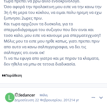
τωρα πρεπει να βρω αλλο ενδοκρινολογο.
Όσο αφορά την προλακτινη μου ειπε να την κανω την
3η ή 4η μερα του κύκλου, να ειμαι πολυ ηρεμη να εχω
ξυπνησει 2ωρες πριν.
Και τωρα αρχιζουν τα δυσκολα, για το
σπερμοδιάγραμμα του συζυγου που δεν ειναι και
τοσο καλο, μου ειπε να κανουμε μια σπερματεγχυση!!
Μόλις μου το ειπε μου ηρθε καπως, γιατι πρεπει πριν
απο αυτο να κανω σαλπιγγογραφια, να δει τις
σαλπιγγες οτι ειναι οκ!
Τι να πω εφυγα απο γιατρο και με πηραν τα κλαματα,
δεν ηθελα να μπω σε τετοια διαδικασία.
Παράθεση
comment_835571
Author stats
littledancer
Μέλη
Δημοσίευση
22 Φεβρουαρίου, 2012
14 yr