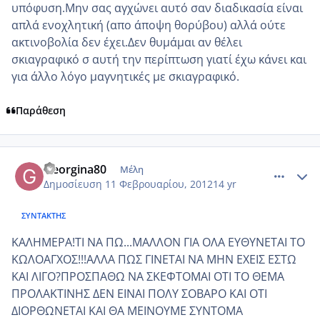
υπόφυση.Μην σας αγχώνει αυτό σαν διαδικασία είναι
απλά ενοχλητική (απο άποψη θορύβου) αλλά ούτε
ακτινοβολία δεν έχει.Δεν θυμάμαι αν θέλει
σκιαγραφικό σ αυτή την περίπτωση γιατί έχω κάνει και
για άλλο λόγο μαγνητικές με σκιαγραφικό.
Παράθεση
comment_830609
Author stats
Georgina80
Μέλη
Δημοσίευση
11 Φεβρουαρίου, 2012
14 yr
ΣΥΝΤΆΚΤΗΣ
ΚΑΛΗΜΕΡΑ!ΤΙ ΝΑ ΠΩ...ΜΑΛΛΟΝ ΓΙΑ ΟΛΑ ΕΥΘΥΝΕΤΑΙ ΤΟ
ΚΩΛΟΑΓΧΟΣ!!!ΑΛΛΑ ΠΩΣ ΓΙΝΕΤΑΙ ΝΑ ΜΗΝ ΕΧΕΙΣ ΕΣΤΩ
ΚΑΙ ΛΙΓΟ?ΠΡΟΣΠΑΘΩ ΝΑ ΣΚΕΦΤΟΜΑΙ ΟΤΙ ΤΟ ΘΕΜΑ
ΠΡΟΛΑΚΤΙΝΗΣ ΔΕΝ ΕΙΝΑΙ ΠΟΛΥ ΣΟΒΑΡΟ ΚΑΙ ΟΤΙ
ΔΙΟΡΘΩΝΕΤΑΙ ΚΑΙ ΘΑ ΜΕΙΝΟΥΜΕ ΣΥΝΤΟΜΑ