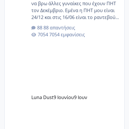
να βρω άλλες γυναίκες που έχουν ΠΗΤ
τον Δεκέμβριο. Εμένα η ΠΗΤ μου είναι
24/12 και στις 16/06 είναι το ραντεβού
της αυχενικής διαφάνειας. Έχω αρκετό
88 απαντήσεις
άγχος και οι μέρες δεν φαίνεται να
7054 εμφανίσεις
περνάνε με τίποτα.
Luna Dust
9 Ιουνίου
9 Ιουν