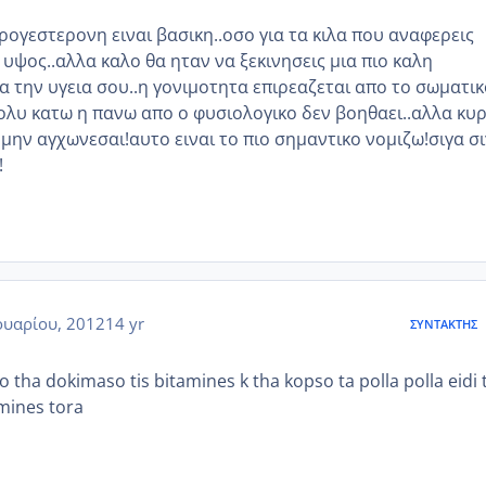
ρογεστερονη ειναι βασικη..οσο για τα κιλα που αναφερεις
ο υψος..αλλα καλο θα ηταν να ξεκινησεις μια πιο καλη
α την υγεια σου..η γονιμοτητα επιρεαζεται απο το σωματικ
πολυ κατω η πανω απο ο φυσιολογικο δεν βοηθαει..αλλα κυ
 μην αγχωνεσαι!αυτο ειναι το πιο σημαντικο νομιζω!σιγα σ
!
υαρίου, 2012
14 yr
ΣΥΝΤΆΚΤΗΣ
to tha dokimaso tis bitamines k tha kopso ta polla polla eidi 
 mines tora