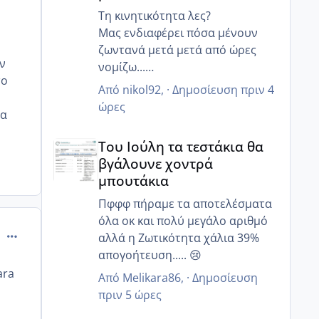
Τη κινητικότητα λες?
Μας ενδιαφέρει πόσα μένουν
ζωντανά μετά μετά από ώρες
ν
νομίζω...
το
Γιατί ο άντρας μου έχει 85%
Από
nikol92
, ·
Δημοσίευση
πριν 4
κινητικότητα, αλλα 6 ώρες μετά
ώρες
λα
μόνο 20% ζουν και 12 ώρες μετά
Του Ιούλη τα τεστάκια θα βγάλουνε χοντρά μπουτά
κανένα..
Του Ιούλη τα τεστάκια θα
Γι αυτό μας είπε να κάνουμε πιο
βγάλουνε χοντρά
στοχευμένα επαφή..
μπουτάκια
Μετά από κάποιες ώρες πόσα
ζουν?
Πφφφ πήραμε τα αποτελέσματα
όλα οκ και πολύ μεγάλο αριθμό
comment_829945
αλλά η Ζωτικότητα χάλια 39%
απογοήτευση..... 😢
ara
Από
Melikara86
, ·
Δημοσίευση
πριν 5 ώρες