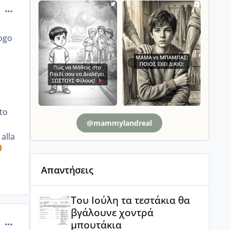
comment_829906
logo
s
to
@mammylandreal
alla
Απαντήσεις
Του Ιούλη τα τεστάκια θα βγάλουνε χοντρά μπουτά
Του Ιούλη τα τεστάκια θα
βγάλουνε χοντρά
comment_829931
μπουτάκια