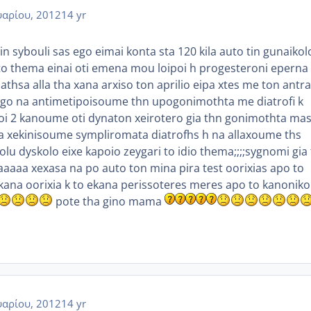
αρίου, 2012
14 yr
tin sybouli sas ego eimai konta sta 120 kila auto tin gunaiko
 to thema einai oti emena mou loipoi h progesteroni eperna
athsa alla tha xana arxiso ton aprilio eipa xtes me ton antra
go na antimetipoisoume thn upogonimothta me diatrofi k
oi 2 kanoume oti dynaton xeirotero gia thn gonimothta ma
 na xekinisoume sympliromata diatrofhs h na allaxoume ths
u dyskolo eixe kapoio zeygari to idio thema;;;;sygnomi gia 
aa xexasa na po auto ton mina pira test oorixias apo to
ekana oorixia k to ekana perissoteres meres apo to kanoniko 
pote tha gino mama
αρίου, 2012
14 yr