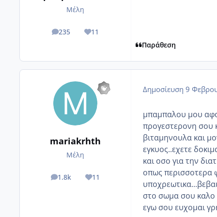
Μέλη
235
11
posts
Reputation
Παράθεση
Δημοσίευση
9 Φεβρου
μπαμπαλου μου αφου 
προγεστερονη σου κα
βιταμηνουλα και μο
mariakrhth
εγκυος..εχετε δοκι
Μέλη
και οσο για την δια
οπως περισσοτερα φ
1.8k
11
posts
Reputation
υποχρεωτικα...βεβαι
στο σωμα σου καλο 
εγω σου ευχομαι γρη