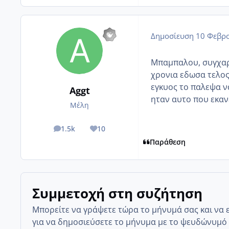
Δημοσίευση
10 Φεβρο
Μπαμπαλου, συγχαρι
χρονια εδωσα τελος
εγκυος το παλεψα ν
Aggt
ηταν αυτο που εκαν
Μέλη
1.5k
10
posts
Reputation
Παράθεση
Συμμετοχή στη συζήτηση
Μπορείτε να γράψετε τώρα το μήνυμά σας και να 
για να δημοσιεύσετε το μήνυμα με το ψευδώνυμό 