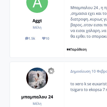
Μπαμπαλου 24 , η π
,σημασια εχει και τ
διατροφη..κυριως γι
Aggt
βαρος..οταν εισαι 
Μέλη
να εισαι χαλαρη..να
θα ερθει το σπορακι
1.5k
10
posts
Reputation
Παράθεση
Δημοσίευση
10 Φεβρο
to xero k se euxaris
tsigaro to ekopsa 7
μπαμπαλου 24
Μέλη