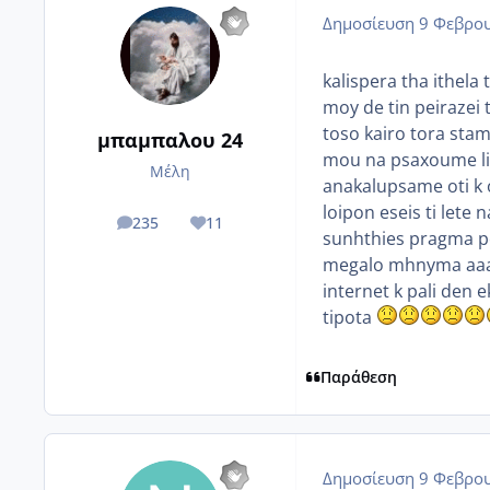
Δημοσίευση
9 Φεβρου
kalispera tha ithela 
moy de tin peirazei
toso kairo tora stam
μπαμπαλου 24
mou na psaxoume li
Μέλη
anakalupsame oti k 
loipon eseis ti lete
235
11
posts
Reputation
sunhthies pragma pol
megalo mhnyma aaaaa
internet k pali den 
tipota
Παράθεση
Δημοσίευση
9 Φεβρου