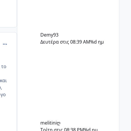
Demy93
Δευτέρα στις 08:39 AM
%d ημ
comment_830243
 το
και
,
ογο
melitiniღ
Τρίτη στις 08:38 PM
%d ημ