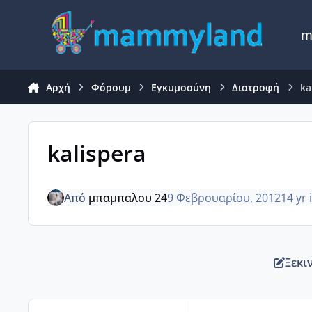
Μετάβαση σε περιεχόμενο
m
Αρχή
Φόρουμ
Εγκυμοσύνη
Διατροφή
ka
kalispera
Από
μπαμπαλου 24
9 Φεβρουαρίου, 2012
14 yr
Ξεκι