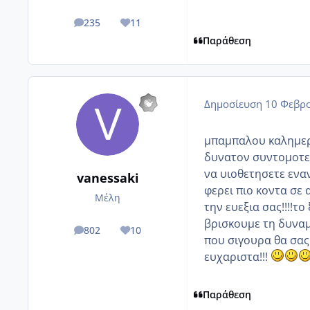
235
11
posts
Reputation
Παράθεση
Δημοσίευση
10 Φεβρο
μπαμπαλου καλημερα
δυνατον συντομοτερ
να υιοθετησετε εναν
vanessaki
φερει πιο κοντα σε 
Μέλη
την ευεξια σας!!!!τ
βρισκουμε τη δυναμ
802
10
posts
Reputation
που σιγουρα θα σας
ευχαριστα!!!
Παράθεση