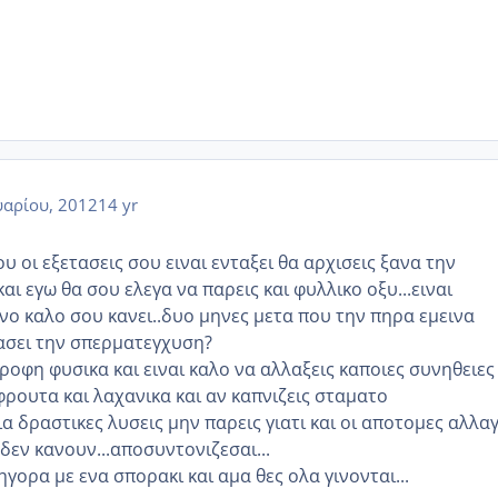
αρίου, 2012
14 yr
οι εξετασεις σου ειναι ενταξει θα αρχισεις ξανα την
ι εγω θα σου ελεγα να παρεις και φυλλικο οξυ...ειναι
νο καλο σου κανει..δυο μηνες μετα που την πηρα εμεινα
μασει την σπερματεγχυση?
τροφη φυσικα και ειναι καλο να αλλαξεις καποιες συνηθειες
ρουτα και λαχανικα και αν καπνιζεις σταματο
α δραστικες λυσεις μην παρεις γιατι και οι αποτομες αλλα
δεν κανουν...αποσυντονιζεσαι...
γορα με ενα σπορακι και αμα θες ολα γινονται...