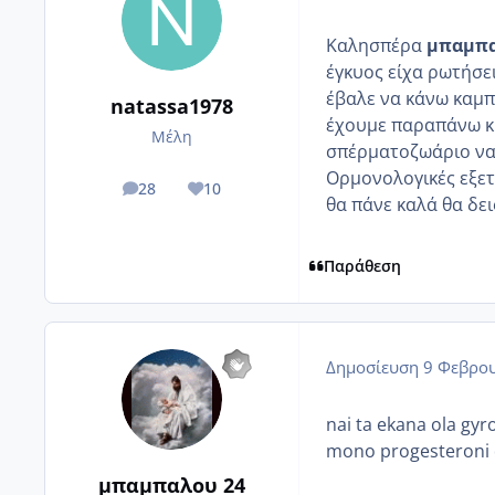
Καλησπέρα
μπαμπα
έγκυος είχα ρωτήσει
έβαλε να κάνω καμπ
natassa1978
έχουμε παραπάνω κιλ
Μέλη
σπέρματοζωάριο να 
Ορμονολογικές εξετάσ
28
10
posts
Reputation
θα πάνε καλά θα δε
Παράθεση
Δημοσίευση
9 Φεβρου
nai ta ekana ola gyr
mono progesteroni 
μπαμπαλου 24