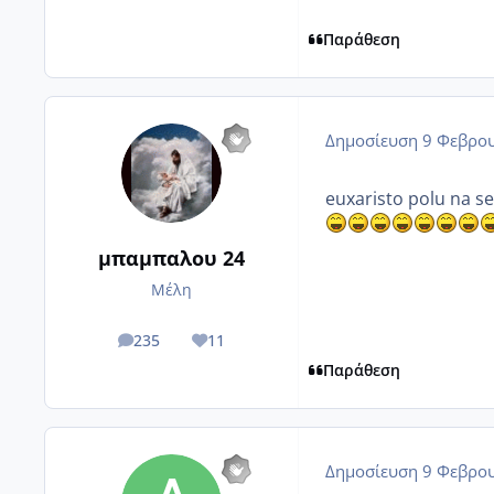
Παράθεση
Δημοσίευση
9 Φεβρου
euxaristo polu na se
μπαμπαλου 24
Μέλη
235
11
posts
Reputation
Παράθεση
Δημοσίευση
9 Φεβρου