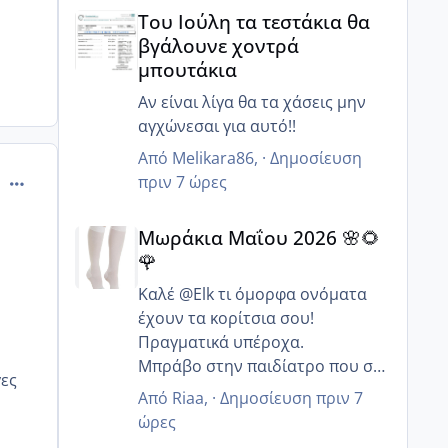
Του Ιούλη τα τεστάκια θα βγάλουνε χοντρά μπουτά
Του Ιούλη τα τεστάκια θα
βγάλουνε χοντρά
μπουτάκια
Αν είναι λίγα θα τα χάσεις μην
αγχώνεσαι για αυτό!!
Από
Melikara86
, ·
Δημοσίευση
comment_829996
πριν 7 ώρες
Μωράκια Μαΐου 2026 🌸🌻🌹
Μωράκια Μαΐου 2026 🌸🌻
🌹
Καλέ @Elk τι όμορφα ονόματα
έχουν τα κορίτσια σου!
Πραγματικά υπέροχα.
Μπράβο στην παιδίατρο που σε
γες
συμβούλευσε να συνεχίσεις με
Από
Riaa
, ·
Δημοσίευση
πριν 7
αποκλειστικό θηλασμό γιατί
ώρες
συνήθως οι περισσότεροι λένε