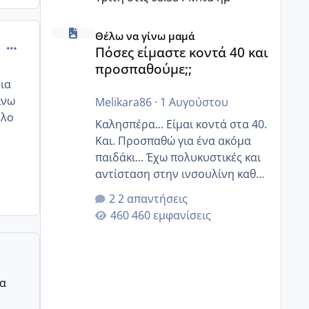
Πόσες είμαστε κοντά 40 και προσπαθούμε;;
Θέλω να γίνω μαμά
comment_830306
Πόσες είμαστε κοντά 40 και
προσπαθούμε;;
ια
ινω
Melikara86
·
1 Αυγούστου
ολο
Καλησπέρα... Είμαι κοντά στα 40.
Και. Προσπαθώ για ένα ακόμα
παιδάκι... Έχω πολυκυστικές και
αντίσταση στην ινσουλίνη καθώς
και χάσιμοτο! Έχω λίγα κιλά
2 απαντήσεις
παραπάνω και όσο κ αν
460 εμφανίσεις
προσπαθώ δεν χάνω εύκολα!
Προσπαθώ για ακόμη ένα παιδί
εδώ και 1,5 χρόνο! Θέλετε να
γράψετε όσες κοπέλες είστε σε
ρα
παρόμοια φάση;; Αυτή την
στιγμή έχω δύο χαμένους