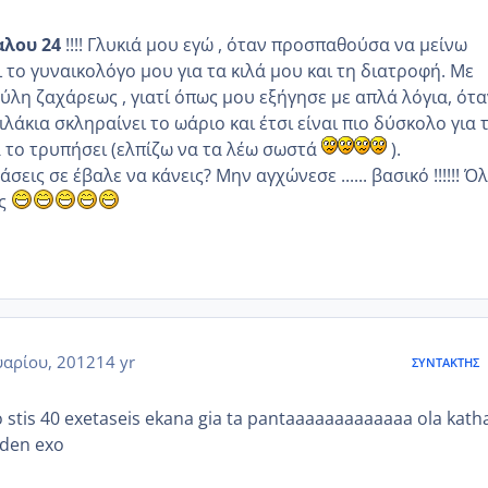
λου 24
!!!! Γλυκιά μου εγώ , όταν προσπαθούσα να μείνω
 το γυναικολόγο μου για τα κιλά μου και τη διατροφή. Με
ύλη ζαχάρεως , γιατί όπως μου εξήγησε με απλά λόγια, ότα
άκια σκληραίνει το ωάριο και έτσι είναι πιο δύσκολο για 
το τρυπήσει (ελπίζω να τα λέω σωστά
).
εις σε έβαλε να κάνεις? Μην αγχώνεσε ...... βασικό !!!!!! Ό
ις
αρίου, 2012
14 yr
ΣΥΝΤΆΚΤΗΣ
o stis 40 exetaseis ekana gia ta pantaaaaaaaaaaaaa ola kath
den exo