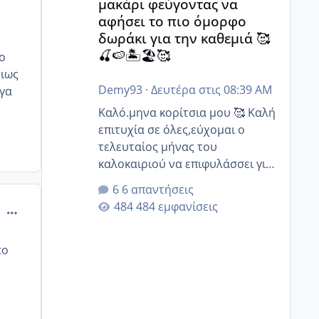
μακάρι φεύγοντας να
αφήσει το πιο όμορφο
δωράκι για την καθεμιά 🥰
🍒🍉🏝️🏖️🥰
ο
ριως
Demy93
·
Δευτέρα στις 08:39 AM
ιγα
Καλό.μηνα κορίτσια μου 🥰 Καλή
επιτυχία σε όλες,εύχομαι ο
τελευταίος μήνας του
καλοκαιριού να επιφυλάσσει για
όλες σας την πιο όμορφη
6 απαντήσεις
έκπληξη 🧿 @Elk @Melikara86
484 εμφανίσεις
comment_830213
@Παρασκευαιδου @Zenia z
@melitiniღ @Christi.D. @flowerv
@Riaa @Ngsofia
to