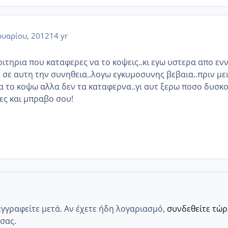
υαρίου, 2012
14 yr
τηρια που καταφερες να το κοψεις..κι εγω υστερα απο ενν
 σε αυτη την συνηθεια..λογω εγκυμοσυνης βεβαια..πριν με
α το κοψω αλλα δεν τα καταφερνα..γι αυτ ξερω ποσο δυσκ
ες και μπραβο σου!
εγγραφείτε μετά. Αν έχετε ήδη λογαριασμό,
συνδεθείτε τώ
σας.