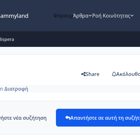
ammyland
Φόρουμ
Άρθρα
Ροή Κοινότητας
lispera
Share
Ακόλουθο
in
Διατροφή
νήστε νέα συζήτηση
Απαντήστε σε αυτή τη συζή