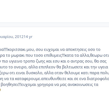
υαρίου, 2012
14 yr
!!!!κοριτσακι μου, σου ευχομαι να αποκτησεις οσο το
α το μωρακι που τοσο επιθυμεις!!!κατα τα αλλα,θεωρω οτι
 πιο υγιεινο τροπο ζωης και εσυ και ο αντρας σου, θα σας
αυτο το ονειρο, αλλα επιπλεον θα βελτιωσετε και την υγεια 
ο ξερω οτι ειναι δυσκολο, αλλα οταν θελουμε κατι παρα πολυ
η να τα καταφερουμε.απευθυνθειτε και σε ενα διατροφολ
 βοηθησει!!!ευχομαι γρηγορα να μας ανακοινωσεις τα