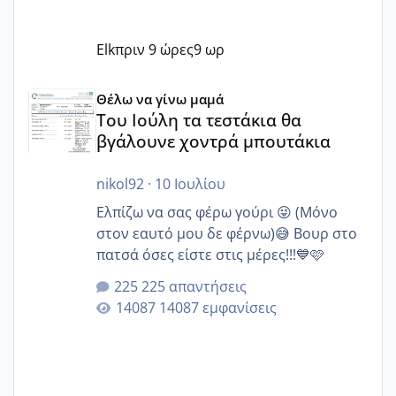
Elk
πριν 9 ώρες
9 ωρ
Του Ιούλη τα τεστάκια θα βγάλουνε χοντρά μπουτάκια
Θέλω να γίνω μαμά
Του Ιούλη τα τεστάκια θα
βγάλουνε χοντρά μπουτάκια
nikol92
·
10 Ιουλίου
Ελπίζω να σας φέρω γούρι 😜 (Μόνο
στον εαυτό μου δε φέρνω)😅 Βουρ στο
πατσά όσες είστε στις μέρες!!!💙🩷
225 απαντήσεις
14087 εμφανίσεις