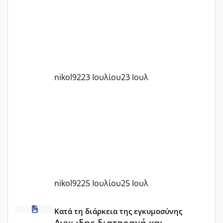
το 1,18... Είμαι 33.. Κάποια που να έμεινε
με χαμηλή άμη???
nikol92
23 Ιουλίου
23 Ιουλ
nikol92
25 Ιουλίου
25 Ιουλ
Αγχωδης διαταραχή και καισαρική
Κατά τη διάρκεια της εγκυμοσύνης
Αγχωδης διαταραχή και