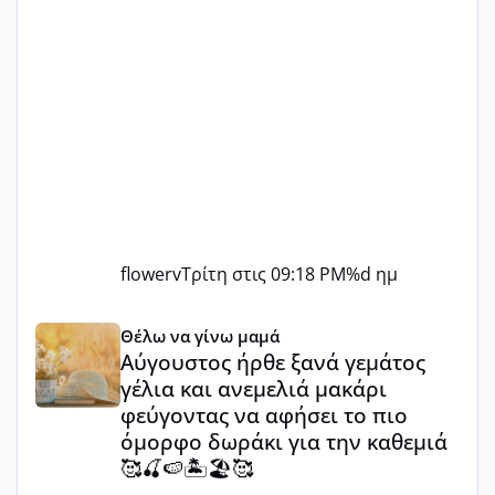
flowerv
Τρίτη στις 09:18 PM
%d ημ
Αύγουστος ήρθε ξανά γεμάτος γέλια και ανεμελιά μακάρι 
Θέλω να γίνω μαμά
Αύγουστος ήρθε ξανά γεμάτος
γέλια και ανεμελιά μακάρι
φεύγοντας να αφήσει το πιο
όμορφο δωράκι για την καθεμιά
🥰🍒🍉🏝️🏖️🥰