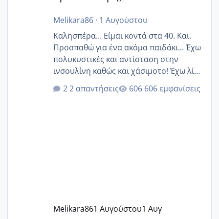
Melikara86
·
1 Αυγούστου
Καλησπέρα... Είμαι κοντά στα 40. Και.
Προσπαθώ για ένα ακόμα παιδάκι... Έχω
πολυκυστικές και αντίσταση στην
ινσουλίνη καθώς και χάσιμοτο! Έχω λίγα
κιλά παραπάνω και όσο κ αν προσπαθώ
2 απαντήσεις
606 εμφανίσεις
δεν χάνω εύκολα! Προσπαθώ για ακόμη
ένα παιδί εδώ και 1,5 χρόνο! Θέλετε να
γράψετε όσες κοπέλες είστε σε
παρόμοια φάση;; Αυτή την στιγμή έχω
δύο χαμένους κύκλους δεν έχω έρθει
περίοδο αυτό τον μήνα περίμενα 20 δεν
ήρθα απλά είδα λίγα ροζ έκανα υπέρηχο
την επομενη μέρα και το ενδομήτριό
ήταν 11,1 χιλιοστά πολύ κα
Melikara86
1 Αυγούστου
1 Αυγ