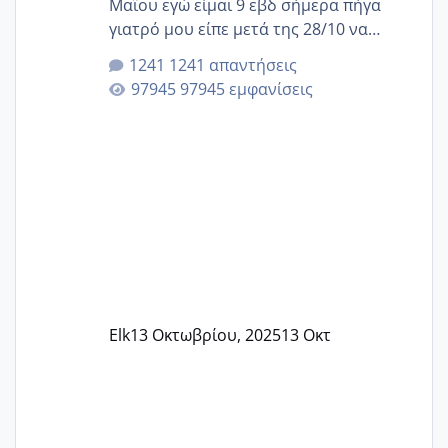
Μαΐου εγώ είμαι 9 εβδ σήμερα πήγα
γιατρό μου είπε μετά της 28/10 να
κλείσω ραντεβού για την αυχενική είναι
1241 απαντήσεις
καμιά άλλη κοπέλα να γεννάει Μάιο ;;
97945 εμφανίσεις
Elk
13 Οκτωβρίου, 2025
13 Οκτ