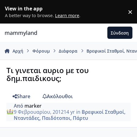
Μετάβαση σε περιεχόμενο
View in the app
×
D
A better way to browse.
Learn more
.
mammyland
Σύνδεση
Αρχή
Φόρουμ
Διάφορα
Βρεφικοί Σταθμοί, Ντα
Τι γινεται αυριο με του
δημ.παιδικους;
Share
Ακόλουθοι
Από
marker
9 Φεβρουαρίου, 2012
14 yr
in
Βρεφικοί Σταθμοί,
Νταντάδες, Παιδότοποι, Πάρτυ