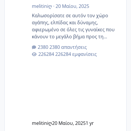
melitiniღ
·
20 Μαίου, 2025
Καλωσορίσατε σε αυτόν τον χώρο
αγάπης, ελπίδας και δύναμης,
αφιερωμένο σε όλες τις γυναίκες που
κάνουν το μεγάλο βήμα προς τη
μητρότητα μέσω εξωσωματικής το 2025.
2380 απαντήσεις
Εδώ θα μοιραστούμε αγωνίες, χαρές,
226284 εμφανίσεις
εμπειρίες και κάθε μικρή ή μεγάλη
στιγμή αυτού του ξεχωριστού ταξιδιού.
Καμία δεν είναι μόνη – όλες μαζί
μπορούμε να στηρίξουμε η μία την
άλλη, να δώσουμε κουράγιο στις
δύσκολες στιγμές και να γιορτάσουμε
τις μικρές και μεγάλες νίκες. Είτε είστε
στο στάδιο της προετοιμασίας, είτε
ετοιμάζεστε
melitiniღ
20 Μαίου, 2025
1 yr