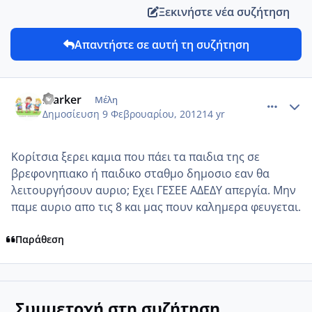
Ξεκινήστε νέα συζήτηση
Απαντήστε σε αυτή τη συζήτηση
comment_829836
Author stats
marker
Μέλη
Δημοσίευση
9 Φεβρουαρίου, 2012
14 yr
Κορίτσια ξερει καμια που πάει τα παιδια της σε
βρεφονηπιακο ή παιδικο σταθμο δημοσιο εαν θα
λειτουργήσουν αυριο; Εχει ΓΕΣΕΕ ΑΔΕΔΥ απεργία. Μην
παμε αυριο απο τις 8 και μας πουν καλημερα φευγεται.
Παράθεση
Συμμετοχή στη συζήτηση