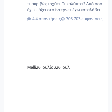
τι ακριβώς ισχύει. Τι καλύπτει? Από όσο
έχω ψάξει στο ίντερνετ έχω καταλάβει
ότι το βαουτσερ καλύπτει όλα τα
4 απαντήσεις
703 εμφανίσεις
δίδακτρα και τα τροφεια του ιδιωτικού
παιδικού σταθμού για όποιον το έχει
πάρει. Οι παιδικοί σταθμοί έχουν
υπογράψει σύμβαση με την ΕΕΤΑΑ ότι
δέχονται παιδιά με βαουτσερ και ότι
αυτό τα καλύπτει όλα εκτός από έξτρα
όπως σχολικό λεωφορείο κτλ. Είναι
παράνομο να χρεώνουν κάτι επιπλέον.
Melli
26 Ιουλίου
26 Ιουλ
Εγώ πήγα σε έναν ιδιωτικό παιδικό στ