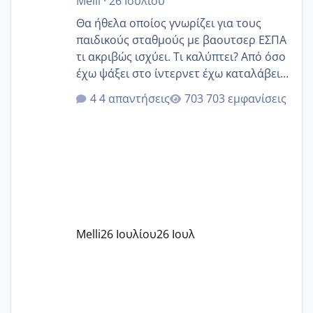
Melli
·
26 Ιουλίου
Θα ήθελα οποίος γνωρίζει για τους
παιδικούς σταθμούς με βαουτσερ ΕΣΠΑ
τι ακριβώς ισχύει. Τι καλύπτει? Από όσο
έχω ψάξει στο ίντερνετ έχω καταλάβει
ότι το βαουτσερ καλύπτει όλα τα
4 απαντήσεις
703 εμφανίσεις
δίδακτρα και τα τροφεια του ιδιωτικού
παιδικού σταθμού για όποιον το έχει
πάρει. Οι παιδικοί σταθμοί έχουν
υπογράψει σύμβαση με την ΕΕΤΑΑ ότι
δέχονται παιδιά με βαουτσερ και ότι
αυτό τα καλύπτει όλα εκτός από έξτρα
όπως σχολικό λεωφορείο κτλ. Είναι
παράνομο να χρεώνουν κάτι επιπλέον.
Melli
26 Ιουλίου
26 Ιουλ
Εγώ πήγα σε έναν ιδιωτικό παιδικό στ