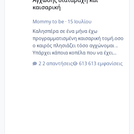
καισαρική
Mommy to be
·
15 Ιουλίου
Καλησπέρα σε ένα μήνα έχω
προγραμματισμένη καισαρική τομή.οσο
ο καιρός πλησιάζει τόσο αγχώνομαι ..
Υπάρχει κάποια κοπέλα που να έχει
παρόμοιο ιστορικό να μας πει την
2 απαντήσεις
613 εμφανίσεις
εμπειρία της;Να σημειώσω είναι η
δεύτερη εγκυμοσύνη μου και καισαρική
στην πρώτη είχα κάνει ολική νάρκωση
..βέβαια δεν είχα κανένα άγχος και
στρες ήταν επιλογή για ιατρικούς
λόγους της δεδομένης στιγμής.