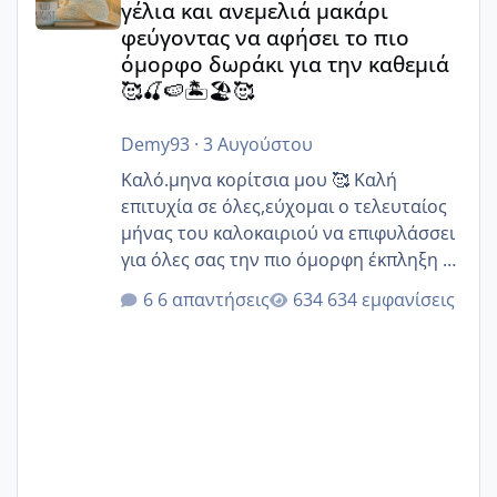
γέλια και ανεμελιά μακάρι
φεύγοντας να αφήσει το πιο
όμορφο δωράκι για την καθεμιά
🥰🍒🍉🏝️🏖️🥰
Demy93
·
3 Αυγούστου
Καλό.μηνα κορίτσια μου 🥰 Καλή
επιτυχία σε όλες,εύχομαι ο τελευταίος
μήνας του καλοκαιριού να επιφυλάσσει
για όλες σας την πιο όμορφη έκπληξη 🧿
@Elk @Melikara86 @Παρασκευαιδου
6 απαντήσεις
634 εμφανίσεις
@Zenia z @melitiniღ @Christi.D.
@flowerv @Riaa @Ngsofia