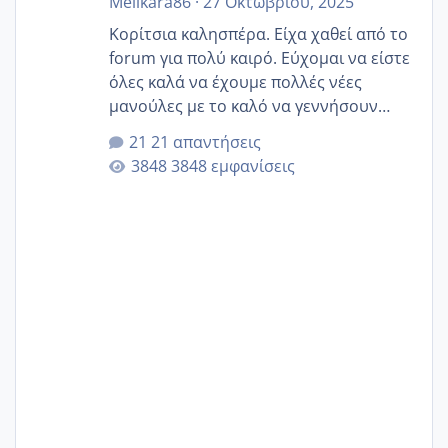
Melikara86
·
27 Οκτωβρίου, 2025
Κορίτσια καλησπέρα. Είχα χαθεί από το
forum για πολύ καιρό. Εύχομαι να είστε
όλες καλά να έχουμε πολλές νέες
μανούλες με το καλό να γεννήσουν
αυτές που ήδη περιμένουν. Να πάρουν
21 απαντήσεις
γερα μωράκια στην αγκαλίτσα τους
3848 εμφανίσεις
🙏🏼🙏🏼 Ας πάμε λοιπόν στο θέμα μου.
Τελευταία περίοδο 25 σεπτεμβρίου
Εδώ και τέσσερις πέντε μέρες νιώθω
αρρωστη δεν έχω κουράγιο για τίποτα
πονάει πολύ το στήθος μου και τα δύο
και βάζω θερμόμετρο και έχω συνεχώς
37 με 37, 3 Έτσι λοιπόν είπα να κάνω
ένα τεστ την παρασ