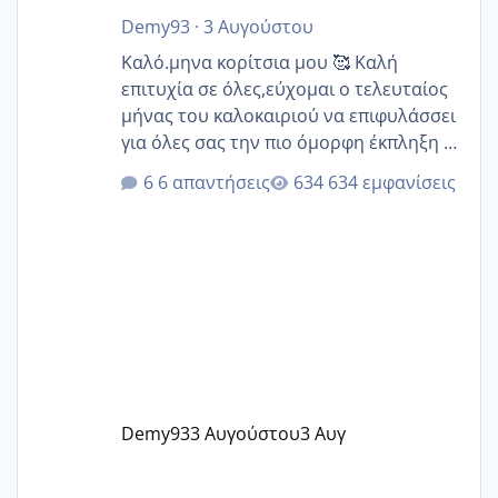
Demy93
·
3 Αυγούστου
Καλό.μηνα κορίτσια μου 🥰 Καλή
επιτυχία σε όλες,εύχομαι ο τελευταίος
μήνας του καλοκαιριού να επιφυλάσσει
για όλες σας την πιο όμορφη έκπληξη 🧿
@Elk @Melikara86 @Παρασκευαιδου
6 απαντήσεις
634 εμφανίσεις
@Zenia z @melitiniღ @Christi.D.
@flowerv @Riaa @Ngsofia
Demy93
3 Αυγούστου
3 Αυγ