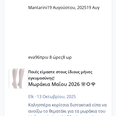
Mantarini
19 Αυγούστου, 2025
19 Αυγ
eva96
πριν 8 ώρες
8 ωρ
Μωράκια Μαΐου 2026 🌸🌻🌹
Ποιές είμαστε στους ίδιους μήνες
εγκυμοσύνης!
Μωράκια Μαΐου 2026 🌸🌻🌹
Elk
·
13 Οκτωβρίου, 2025
Καλησπέρα κορίτσια διστακτικά είπα να
ανοίξω το θεματάκι για τα μωράκια του