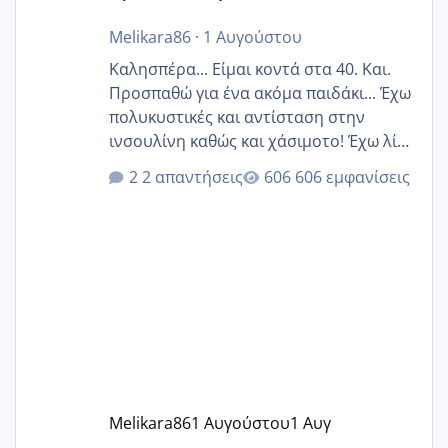
Melikara86
·
1 Αυγούστου
Καλησπέρα... Είμαι κοντά στα 40. Και.
Προσπαθώ για ένα ακόμα παιδάκι... Έχω
πολυκυστικές και αντίσταση στην
ινσουλίνη καθώς και χάσιμοτο! Έχω λίγα
κιλά παραπάνω και όσο κ αν προσπαθώ
2 απαντήσεις
606 εμφανίσεις
δεν χάνω εύκολα! Προσπαθώ για ακόμη
ένα παιδί εδώ και 1,5 χρόνο! Θέλετε να
γράψετε όσες κοπέλες είστε σε
παρόμοια φάση;; Αυτή την στιγμή έχω
δύο χαμένους κύκλους δεν έχω έρθει
περίοδο αυτό τον μήνα περίμενα 20 δεν
ήρθα απλά είδα λίγα ροζ έκανα υπέρηχο
την επομενη μέρα και το ενδομήτριό
ήταν 11,1 χιλιοστά πολύ κα
Melikara86
1 Αυγούστου
1 Αυγ