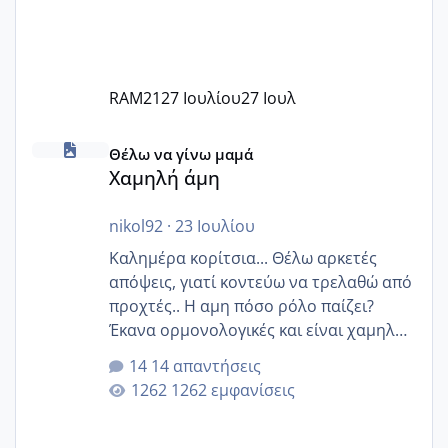
RAM21
27 Ιουλίου
27 Ιουλ
Χαμηλή άμη
Θέλω να γίνω μαμά
Χαμηλή άμη
nikol92
·
23 Ιουλίου
Καλημέρα κορίτσια... Θέλω αρκετές
απόψεις, γιατί κοντεύω να τρελαθώ από
προχτές.. Η αμη πόσο ρόλο παίζει?
Έκανα ορμονολογικές και είναι χαμηλή
για την ηλικία μου.. Είχα ήδη μια
14 απαντήσεις
εγκυμοσύνη, που έπρεπε να τερματιστεί
1262 εμφανίσεις
στην 27η εβδομάδα και προσπαθώ 7
μήνες ήδη και αρχίζω να αγχώνομαι με