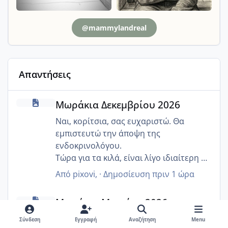
@mammylandreal
Απαντήσεις
Μωράκια Δεκεμβρίου 2026
Μωράκια Δεκεμβρίου 2026
Ναι, κορίτσια, σας ευχαριστώ. Θα
εμπιστευτώ την άποψη της
ενδοκρινολόγου.
Τώρα για τα κιλά, είναι λίγο ιδιαίτερη η
περίπτωσή μου. Τους πρώτους 4,5
Από
pixovi
, ·
Δημοσίευση
πριν 1 ώρα
μήνες έχασα 7 κιλά λόγω ναυτίας και
Μωράκια Μαρτίου 2026
πριν καμιά εβδομάδα έφτασα το βάρος
Μωράκια Μαρτίου 2026
που είχα πριν μείνω έγκυος 😂😂😂
Πιστεύω θα πάει νορμάλ το όσο έμεινε!
Ναι. Αυριο γινεται 5 μηνων η μπεμπα και
Σύνδεση
Εγγραφή
Αναζήτηση
Menu