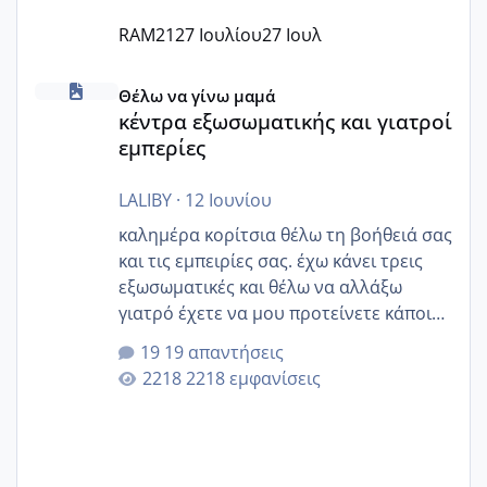
RAM21
27 Ιουλίου
27 Ιουλ
κέντρα εξωσωματικής και γιατροί εμπερίες
Θέλω να γίνω μαμά
κέντρα εξωσωματικής και γιατροί
εμπερίες
LALIBY
·
12 Ιουνίου
καλημέρα κορίτσια θέλω τη βοήθειά σας
και τις εμπειρίες σας. έχω κάνει τρεις
εξωσωματικές και θέλω να αλλάξω
γιατρό έχετε να μου προτείνετε κάποιον
που μείνατε ευχαριστημένες και είχατε
19 απαντήσεις
επιιτυχία? έκανα στο υγεία με τον
2218 εμφανίσεις
ζερβομανωλάκη (δεν το εψαξε καθόλου
το θέμα δεν μου άρεσε καθο΄λου) και
στο γένεσις με τον πάντο