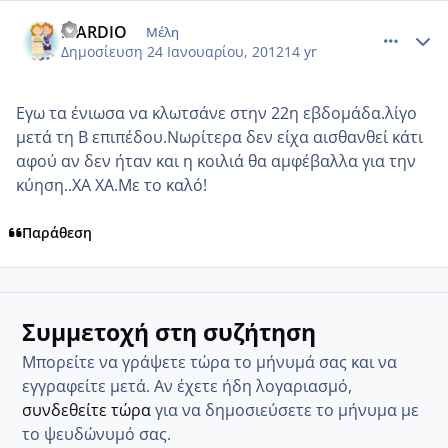
comment_822974
Author stats
MARDIO
Μέλη
Δημοσίευση
24 Ιανουαρίου, 2012
14 yr
Εγω τα ένιωσα να κλωτσάνε στην 22η εβδομάδα.λίγο
μετά τη Β επιπέδου.Νωρίτερα δεν είχα αισθανθεί κάτι
αφού αν δεν ήταν και η κοιλιά θα αμφέβαλλα για την
κύηση..ΧΑ ΧΑ.Με το καλό!
Παράθεση
Συμμετοχή στη συζήτηση
Μπορείτε να γράψετε τώρα το μήνυμά σας και να
εγγραφείτε μετά. Αν έχετε ήδη λογαριασμό,
συνδεθείτε τώρα
για να δημοσιεύσετε το μήνυμα με
το ψευδώνυμό σας.