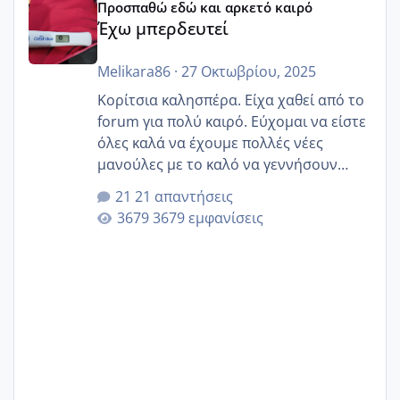
Προσπαθώ εδώ και αρκετό καιρό
Έχω μπερδευτεί
Melikara86
·
27 Οκτωβρίου, 2025
Κορίτσια καλησπέρα. Είχα χαθεί από το
forum για πολύ καιρό. Εύχομαι να είστε
όλες καλά να έχουμε πολλές νέες
μανούλες με το καλό να γεννήσουν
αυτές που ήδη περιμένουν. Να πάρουν
21 απαντήσεις
γερα μωράκια στην αγκαλίτσα τους
3679 εμφανίσεις
🙏🏼🙏🏼 Ας πάμε λοιπόν στο θέμα μου.
Τελευταία περίοδο 25 σεπτεμβρίου
Εδώ και τέσσερις πέντε μέρες νιώθω
αρρωστη δεν έχω κουράγιο για τίποτα
πονάει πολύ το στήθος μου και τα δύο
και βάζω θερμόμετρο και έχω συνεχώς
37 με 37, 3 Έτσι λοιπόν είπα να κάνω
ένα τεστ την παρασ