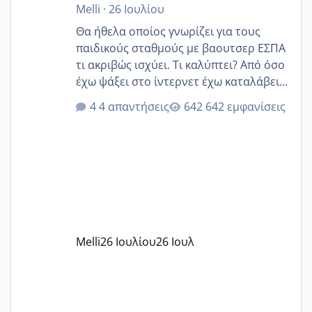
Melli
·
26 Ιουλίου
Θα ήθελα οποίος γνωρίζει για τους
παιδικούς σταθμούς με βαουτσερ ΕΣΠΑ
τι ακριβώς ισχύει. Τι καλύπτει? Από όσο
έχω ψάξει στο ίντερνετ έχω καταλάβει
ότι το βαουτσερ καλύπτει όλα τα
4 απαντήσεις
642 εμφανίσεις
δίδακτρα και τα τροφεια του ιδιωτικού
παιδικού σταθμού για όποιον το έχει
πάρει. Οι παιδικοί σταθμοί έχουν
υπογράψει σύμβαση με την ΕΕΤΑΑ ότι
δέχονται παιδιά με βαουτσερ και ότι
αυτό τα καλύπτει όλα εκτός από έξτρα
όπως σχολικό λεωφορείο κτλ. Είναι
παράνομο να χρεώνουν κάτι επιπλέον.
Melli
26 Ιουλίου
26 Ιουλ
Εγώ πήγα σε έναν ιδιωτικό παιδικό στ