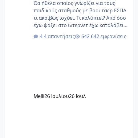
Θα ήθελα οποίος γνωρίζει για τους
παιδικούς σταθμούς με βαουτσερ ΕΣΠΑ
τι ακριβώς ισχύει. Τι καλύπτει? Από όσο
έχω ψάξει στο ίντερνετ έχω καταλάβει
ότι το βαουτσερ καλύπτει όλα τα
4 απαντήσεις
642 εμφανίσεις
δίδακτρα και τα τροφεια του ιδιωτικού
παιδικού σταθμού για όποιον το έχει
πάρει. Οι παιδικοί σταθμοί έχουν
υπογράψει σύμβαση με την ΕΕΤΑΑ ότι
δέχονται παιδιά με βαουτσερ και ότι
αυτό τα καλύπτει όλα εκτός από έξτρα
όπως σχολικό λεωφορείο κτλ. Είναι
παράνομο να χρεώνουν κάτι επιπλέον.
Melli
26 Ιουλίου
26 Ιουλ
Εγώ πήγα σε έναν ιδιωτικό παιδικό στ