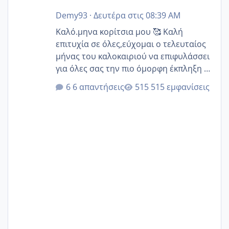
Demy93
·
Δευτέρα στις 08:39 AM
Καλό.μηνα κορίτσια μου 🥰 Καλή
επιτυχία σε όλες,εύχομαι ο τελευταίος
μήνας του καλοκαιριού να επιφυλάσσει
για όλες σας την πιο όμορφη έκπληξη 🧿
@Elk @Melikara86 @Παρασκευαιδου
6 απαντήσεις
515 εμφανίσεις
@Zenia z @melitiniღ @Christi.D.
@flowerv @Riaa @Ngsofia