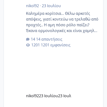
nikol92
·
23 Ιουλίου
Καλημέρα κορίτσια... Θέλω αρκετές
απόψεις, γιατί κοντεύω να τρελαθώ από
προχτές.. Η αμη πόσο ρόλο παίζει?
Έκανα ορμονολογικές και είναι χαμηλή
για την ηλικία μου.. Είχα ήδη μια
14 απαντήσεις
εγκυμοσύνη, που έπρεπε να τερματιστεί
1201 εμφανίσεις
στην 27η εβδομάδα και προσπαθώ 7
μήνες ήδη και αρχίζω να αγχώνομαι με
το 1,18... Είμαι 33.. Κάποια που να έμεινε
με χαμηλή άμη???
nikol92
23 Ιουλίου
23 Ιουλ