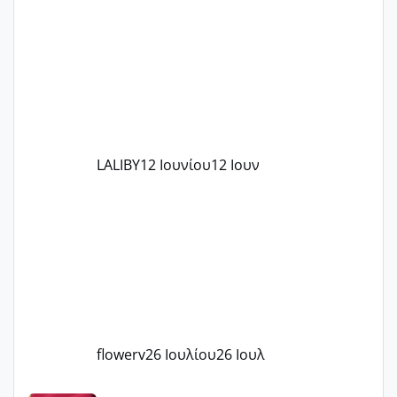
το θέμα δεν μου άρεσε καθο΄λου) και
στο γένεσις με τον πάντο
LALIBY
12 Ιουνίου
12 Ιουν
flowerv
26 Ιουλίου
26 Ιουλ
Έχω μπερδευτεί