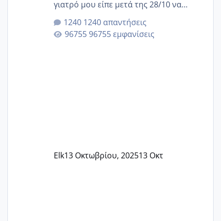
γιατρό μου είπε μετά της 28/10 να
κλείσω ραντεβού για την αυχενική είναι
1240 απαντήσεις
καμιά άλλη κοπέλα να γεννάει Μάιο ;;
96755 εμφανίσεις
Elk
13 Οκτωβρίου, 2025
13 Οκτ