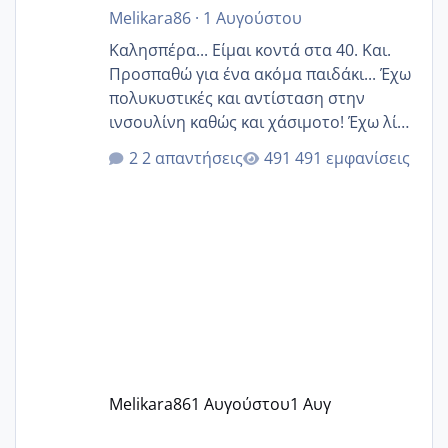
Melikara86
·
1 Αυγούστου
Καλησπέρα... Είμαι κοντά στα 40. Και.
Προσπαθώ για ένα ακόμα παιδάκι... Έχω
πολυκυστικές και αντίσταση στην
ινσουλίνη καθώς και χάσιμοτο! Έχω λίγα
κιλά παραπάνω και όσο κ αν προσπαθώ
2 απαντήσεις
491 εμφανίσεις
δεν χάνω εύκολα! Προσπαθώ για ακόμη
ένα παιδί εδώ και 1,5 χρόνο! Θέλετε να
γράψετε όσες κοπέλες είστε σε
παρόμοια φάση;; Αυτή την στιγμή έχω
δύο χαμένους κύκλους δεν έχω έρθει
περίοδο αυτό τον μήνα περίμενα 20 δεν
ήρθα απλά είδα λίγα ροζ έκανα υπέρηχο
την επομενη μέρα και το ενδομήτριό
ήταν 11,1 χιλιοστά πολύ κα
Melikara86
1 Αυγούστου
1 Αυγ