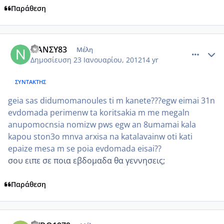
Παράθεση
comment_822721
Author stats
ΝΑΝΣΥ83
Μέλη
Δημοσίευση
23 Ιανουαρίου, 2012
14 yr
ΣΥΝΤΆΚΤΗΣ
geia sas didumomanoules ti m kanete???egw eimai 31n
evdomada perimenw ta koritsakia m me megaln
anupomocnsia nomizw pws egw an 8umamai kala
kapou ston3o mnva arxisa na katalavainw oti kati
epaize mesa m se poia evdomada eisai??
σου ειπε σε ποια εβδομαδα θα γεννησεις;
Παράθεση
comment_822735
Author stats