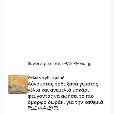
flowerv
Τρίτη στις 09:18 PM
%d ημ
Αύγουστος ήρθε ξανά γεμάτος γέλια και ανεμελιά μακάρι 
Θέλω να γίνω μαμά
Αύγουστος ήρθε ξανά γεμάτος
γέλια και ανεμελιά μακάρι
φεύγοντας να αφήσει το πιο
όμορφο δωράκι για την καθεμιά
🥰🍒🍉🏝️🏖️🥰