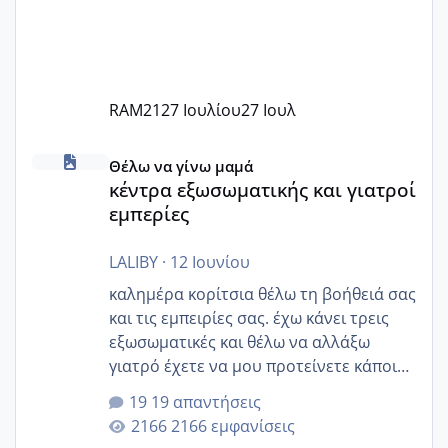
RAM21
27 Ιουλίου
27 Ιουλ
κέντρα εξωσωματικής και γιατροί εμπερίες
Θέλω να γίνω μαμά
κέντρα εξωσωματικής και γιατροί
εμπερίες
LALIBY
·
12 Ιουνίου
καλημέρα κορίτσια θέλω τη βοήθειά σας
και τις εμπειρίες σας. έχω κάνει τρεις
εξωσωματικές και θέλω να αλλάξω
γιατρό έχετε να μου προτείνετε κάποιον
που μείνατε ευχαριστημένες και είχατε
19 απαντήσεις
επιιτυχία? έκανα στο υγεία με τον
2166 εμφανίσεις
ζερβομανωλάκη (δεν το εψαξε καθόλου