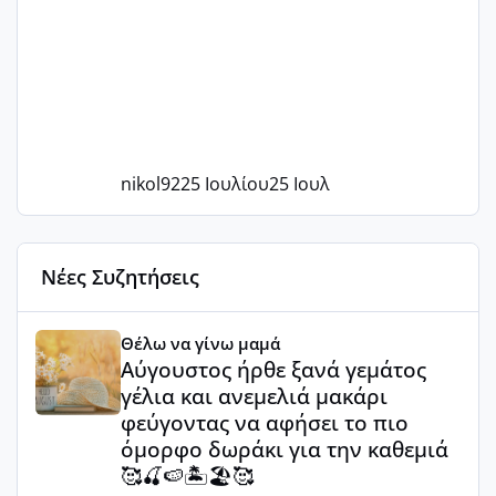
nikol92
25 Ιουλίου
25 Ιουλ
Νέες Συζητήσεις
Αύγουστος ήρθε ξανά γεμάτος γέλια και ανεμελιά μακάρι 
Θέλω να γίνω μαμά
Αύγουστος ήρθε ξανά γεμάτος
γέλια και ανεμελιά μακάρι
φεύγοντας να αφήσει το πιο
όμορφο δωράκι για την καθεμιά
🥰🍒🍉🏝️🏖️🥰