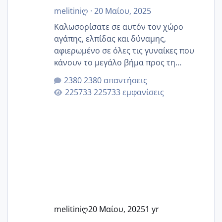
melitiniღ
·
20 Μαίου, 2025
Καλωσορίσατε σε αυτόν τον χώρο
αγάπης, ελπίδας και δύναμης,
αφιερωμένο σε όλες τις γυναίκες που
κάνουν το μεγάλο βήμα προς τη
μητρότητα μέσω εξωσωματικής το 2025.
2380 απαντήσεις
Εδώ θα μοιραστούμε αγωνίες, χαρές,
225733 εμφανίσεις
εμπειρίες και κάθε μικρή ή μεγάλη
στιγμή αυτού του ξεχωριστού ταξιδιού.
Καμία δεν είναι μόνη – όλες μαζί
μπορούμε να στηρίξουμε η μία την
άλλη, να δώσουμε κουράγιο στις
δύσκολες στιγμές και να γιορτάσουμε
τις μικρές και μεγάλες νίκες. Είτε είστε
στο στάδιο της προετοιμασίας, είτε
ετοιμάζεστε
melitiniღ
20 Μαίου, 2025
1 yr