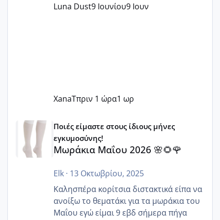
Luna Dust
9 Ιουνίου
9 Ιουν
XanaT
πριν 1 ώρα
1 ωρ
Μωράκια Μαΐου 2026 🌸🌻🌹
Ποιές είμαστε στους ίδιους μήνες
εγκυμοσύνης!
Μωράκια Μαΐου 2026 🌸🌻🌹
Elk
·
13 Οκτωβρίου, 2025
Καλησπέρα κορίτσια διστακτικά είπα να
ανοίξω το θεματάκι για τα μωράκια του
Μαΐου εγώ είμαι 9 εβδ σήμερα πήγα