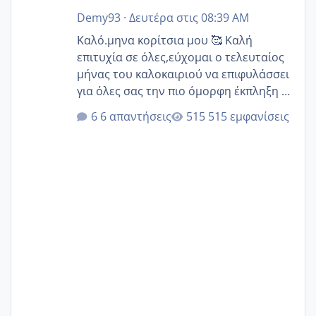
Demy93
·
Δευτέρα στις 08:39 AM
Καλό.μηνα κορίτσια μου 🥰 Καλή
επιτυχία σε όλες,εύχομαι ο τελευταίος
μήνας του καλοκαιριού να επιφυλάσσει
για όλες σας την πιο όμορφη έκπληξη 🧿
@Elk @Melikara86 @Παρασκευαιδου
6 απαντήσεις
515 εμφανίσεις
@Zenia z @melitiniღ @Christi.D.
@flowerv @Riaa @Ngsofia