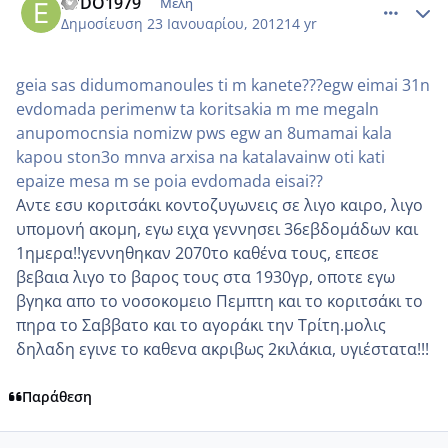
EVDO1979
Μέλη
Δημοσίευση
23 Ιανουαρίου, 2012
14 yr
geia sas didumomanoules ti m kanete???egw eimai 31n
evdomada perimenw ta koritsakia m me megaln
anupomocnsia nomizw pws egw an 8umamai kala
kapou ston3o mnva arxisa na katalavainw oti kati
epaize mesa m se poia evdomada eisai??
Aντε εσυ κοριτσάκι κοντοζυγωνεις σε λιγο καιρο, λιγο
υπομονή ακομη, εγω ειχα γεννησει 36εβδομάδων και
1ημερα!!γεννηθηκαν 2070το καθένα τους, επεσε
βεβαια λιγο το βαρος τους στα 1930γρ, οποτε εγω
βγηκα απο το νοσοκομειο Πεμπτη και το κοριτσάκι το
πηρα το Σαββατο και το αγοράκι την Τρίτη.μολις
δηλαδη εγινε το καθενα ακριβως 2κιλάκια, υγιέστατα!!!
Παράθεση