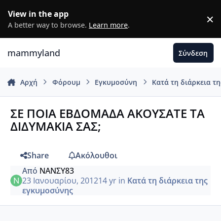
Μετάβαση σε περιεχόμενο
View in the app
×
D
A better way to browse.
Learn more
.
mammyland
Σύνδεση
Αρχή
Φόρουμ
Εγκυμοσύνη
Κατά τη διάρκεια τ
ΣΕ ΠΟΙΑ ΕΒΔΟΜΑΔΑ ΑΚΟΥΣΑΤΕ ΤΑ
ΔΙΔΥΜΑΚΙΑ ΣΑΣ;
Share
Ακόλουθοι
Από
ΝΑΝΣΥ83
23 Ιανουαρίου, 2012
14 yr
in
Κατά τη διάρκεια της
εγκυμοσύνης