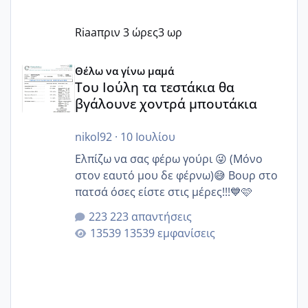
Riaa
πριν 3 ώρες
3 ωρ
Του Ιούλη τα τεστάκια θα βγάλουνε χοντρά μπουτάκια
Θέλω να γίνω μαμά
Του Ιούλη τα τεστάκια θα
βγάλουνε χοντρά μπουτάκια
nikol92
·
10 Ιουλίου
Ελπίζω να σας φέρω γούρι 😜 (Μόνο
στον εαυτό μου δε φέρνω)😅 Βουρ στο
πατσά όσες είστε στις μέρες!!!💙🩷
223 απαντήσεις
13539 εμφανίσεις