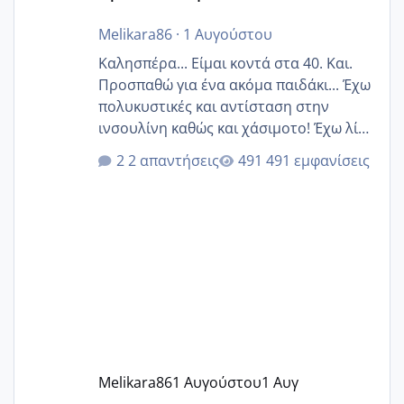
Melikara86
·
1 Αυγούστου
Καλησπέρα... Είμαι κοντά στα 40. Και.
Προσπαθώ για ένα ακόμα παιδάκι... Έχω
πολυκυστικές και αντίσταση στην
ινσουλίνη καθώς και χάσιμοτο! Έχω λίγα
κιλά παραπάνω και όσο κ αν προσπαθώ
2 απαντήσεις
491 εμφανίσεις
δεν χάνω εύκολα! Προσπαθώ για ακόμη
ένα παιδί εδώ και 1,5 χρόνο! Θέλετε να
γράψετε όσες κοπέλες είστε σε
παρόμοια φάση;; Αυτή την στιγμή έχω
δύο χαμένους κύκλους δεν έχω έρθει
περίοδο αυτό τον μήνα περίμενα 20 δεν
ήρθα απλά είδα λίγα ροζ έκανα υπέρηχο
την επομενη μέρα και το ενδομήτριό
ήταν 11,1 χιλιοστά πολύ κα
Melikara86
1 Αυγούστου
1 Αυγ