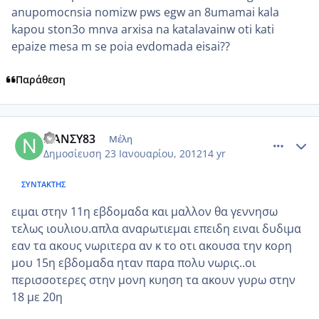
anupomocnsia nomizw pws egw an 8umamai kala
kapou ston3o mnva arxisa na katalavainw oti kati
epaize mesa m se poia evdomada eisai??
Παράθεση
comment_822715
Author stats
ΝΑΝΣΥ83
Μέλη
Δημοσίευση
23 Ιανουαρίου, 2012
14 yr
ΣΥΝΤΆΚΤΗΣ
ειμαι στην 11η εβδομαδα και μαλλον θα γεννησω
τελως ιουλιου.απλα αναρωτιεμαι επειδη ειναι δυδιμα
εαν τα ακους νωριτερα αν κ το οτι ακουσα την κορη
μου 15η εβδομαδα ηταν παρα πολυ νωρις..οι
περισσοτερες στην μονη κυηση τα ακουν γυρω στην
18 με 20η