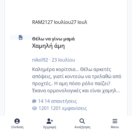
RAM21
27 Ιουλίου
27 Ιουλ
Χαμηλή άμη
Θέλω να γίνω μαμά
Χαμηλή άμη
nikol92
·
23 Ιουλίου
Καλημέρα κορίτσια... Θέλω αρκετές
απόψεις, γιατί κοντεύω να τρελαθώ από
προχτές.. Η αμη πόσο ρόλο παίζει?
Έκανα ορμονολογικές και είναι χαμηλή
για την ηλικία μου.. Είχα ήδη μια
14 απαντήσεις
εγκυμοσύνη, που έπρεπε να τερματιστεί
1201 εμφανίσεις
στην 27η εβδομάδα και προσπαθώ 7
μήνες ήδη και αρχίζω να αγχώνομαι με
το 1,18... Είμαι 33.. Κάποια που να έμεινε
Σύνδεση
Εγγραφή
Αναζήτηση
Menu