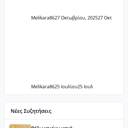
Melikara86
27 Οκτωβρίου, 2025
27 Οκτ
Melikara86
25 Ιουλίου
25 Ιουλ
Νέες Συζητήσεις
Αύγουστος ήρθε ξανά γεμάτος γέλια και ανεμελιά μακάρι 
Θέλω να γίνω μαμά