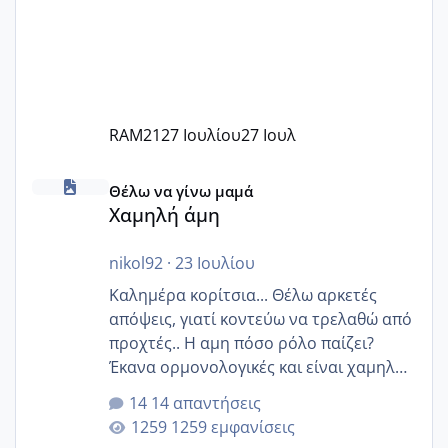
RAM21
27 Ιουλίου
27 Ιουλ
Χαμηλή άμη
Θέλω να γίνω μαμά
Χαμηλή άμη
nikol92
·
23 Ιουλίου
Καλημέρα κορίτσια... Θέλω αρκετές
απόψεις, γιατί κοντεύω να τρελαθώ από
προχτές.. Η αμη πόσο ρόλο παίζει?
Έκανα ορμονολογικές και είναι χαμηλή
για την ηλικία μου.. Είχα ήδη μια
14 απαντήσεις
εγκυμοσύνη, που έπρεπε να τερματιστεί
1259 εμφανίσεις
στην 27η εβδομάδα και προσπαθώ 7