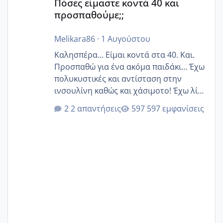
Πόσες είμαστε κοντά 40 και
προσπαθούμε;;
Melikara86
·
1 Αυγούστου
Καλησπέρα... Είμαι κοντά στα 40. Και.
Προσπαθώ για ένα ακόμα παιδάκι... Έχω
πολυκυστικές και αντίσταση στην
ινσουλίνη καθώς και χάσιμοτο! Έχω λίγα
κιλά παραπάνω και όσο κ αν προσπαθώ
2 απαντήσεις
597 εμφανίσεις
δεν χάνω εύκολα! Προσπαθώ για ακόμη
ένα παιδί εδώ και 1,5 χρόνο! Θέλετε να
γράψετε όσες κοπέλες είστε σε
παρόμοια φάση;; Αυτή την στιγμή έχω
δύο χαμένους κύκλους δεν έχω έρθει
περίοδο αυτό τον μήνα περίμενα 20 δεν
ήρθα απλά είδα λίγα ροζ έκανα υπέρηχο
την επομενη μέρα και το ενδομήτριό
ήταν 11,1 χιλιοστά πολύ κα