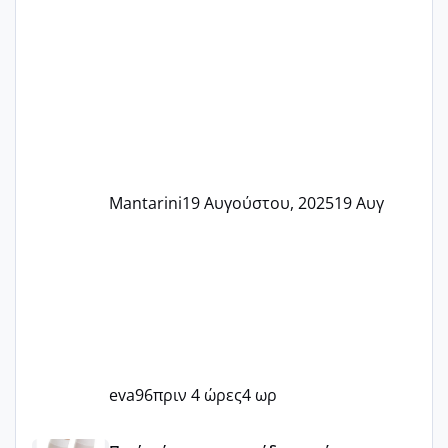
Mantarini
19 Αυγούστου, 2025
19 Αυγ
eva96
πριν 4 ώρες
4 ωρ
Μωράκια Μαΐου 2026 🌸🌻🌹