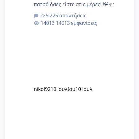
πατσά όσες είστε στις μέρες!!!💙🩷
225 απαντήσεις
14013 εμφανίσεις
nikol92
10 Ιουλίου
10 Ιουλ