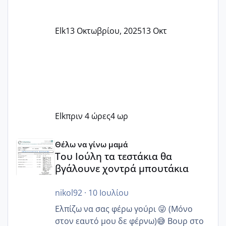
Elk
13 Οκτωβρίου, 2025
13 Οκτ
Elk
πριν 4 ώρες
4 ωρ
Του Ιούλη τα τεστάκια θα βγάλουνε χοντρά μπουτάκια
Θέλω να γίνω μαμά
Του Ιούλη τα τεστάκια θα
βγάλουνε χοντρά μπουτάκια
nikol92
·
10 Ιουλίου
Ελπίζω να σας φέρω γούρι 😜 (Μόνο
στον εαυτό μου δε φέρνω)😅 Βουρ στο