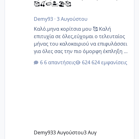
🥰🍒🍉🏝️🏖️🥰
Demy93
·
3 Αυγούστου
Καλό.μηνα κορίτσια μου 🥰 Καλή
επιτυχία σε όλες,εύχομαι ο τελευταίος
μήνας του καλοκαιριού να επιφυλάσσει
για όλες σας την πιο όμορφη έκπληξη 🧿
@Elk @Melikara86 @Παρασκευαιδου
6 απαντήσεις
624 εμφανίσεις
@Zenia z @melitiniღ @Christi.D.
@flowerv @Riaa @Ngsofia
Demy93
3 Αυγούστου
3 Αυγ