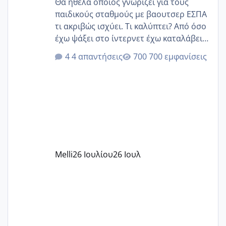
Θα ήθελα οποίος γνωρίζει για τους
παιδικούς σταθμούς με βαουτσερ ΕΣΠΑ
τι ακριβώς ισχύει. Τι καλύπτει? Από όσο
έχω ψάξει στο ίντερνετ έχω καταλάβει
ότι το βαουτσερ καλύπτει όλα τα
4 απαντήσεις
700 εμφανίσεις
δίδακτρα και τα τροφεια του ιδιωτικού
παιδικού σταθμού για όποιον το έχει
πάρει. Οι παιδικοί σταθμοί έχουν
υπογράψει σύμβαση με την ΕΕΤΑΑ ότι
δέχονται παιδιά με βαουτσερ και ότι
αυτό τα καλύπτει όλα εκτός από έξτρα
όπως σχολικό λεωφορείο κτλ. Είναι
παράνομο να χρεώνουν κάτι επιπλέον.
Melli
26 Ιουλίου
26 Ιουλ
Εγώ πήγα σε έναν ιδιωτικό παιδικό στ