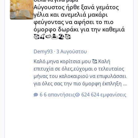
Αύγουστος ήρθε ξανά γεμάτος
γέλια και ανεμελιά μακάρι
φεύγοντας να αφήσει το πιο
όμορφο δωράκι για την καθεμιά
🥰🍒🍉🏝️🏖️🥰
Demy93
·
3 Αυγούστου
Καλό.μηνα κορίτσια μου 🥰 Καλή
επιτυχία σε όλες,εύχομαι ο τελευταίος
μήνας του καλοκαιριού να επιφυλάσσει
για όλες σας την πιο όμορφη έκπληξη 🧿
@Elk @Melikara86 @Παρασκευαιδου
6 απαντήσεις
624 εμφανίσεις
@Zenia z @melitiniღ @Christi.D.
@flowerv @Riaa @Ngsofia