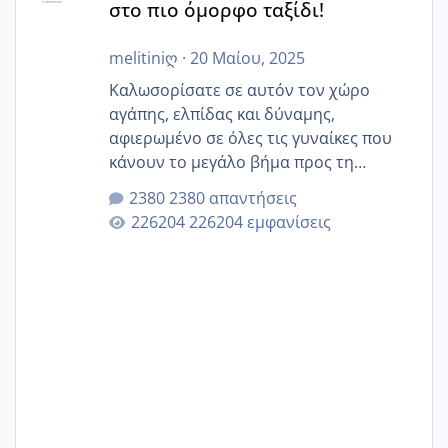
στο πιο όμορφο ταξίδι!
melitiniღ
·
20 Μαίου, 2025
Καλωσορίσατε σε αυτόν τον χώρο
αγάπης, ελπίδας και δύναμης,
αφιερωμένο σε όλες τις γυναίκες που
κάνουν το μεγάλο βήμα προς τη
μητρότητα μέσω εξωσωματικής το 2025.
2380 απαντήσεις
Εδώ θα μοιραστούμε αγωνίες, χαρές,
226204 εμφανίσεις
εμπειρίες και κάθε μικρή ή μεγάλη
στιγμή αυτού του ξεχωριστού ταξιδιού.
Καμία δεν είναι μόνη – όλες μαζί
μπορούμε να στηρίξουμε η μία την
άλλη, να δώσουμε κουράγιο στις
δύσκολες στιγμές και να γιορτάσουμε
τις μικρές και μεγάλες νίκες. Είτε είστε
στο στάδιο της προετοιμασίας, είτε
ετοιμάζεστε