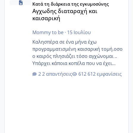
Κατά τη διάρκεια της εγκυμοσύνης
Αγχωδης διαταραχή και
καισαρική
Mommy to be
·
15 Ιουλίου
Καλησπέρα σε ένα μήνα έχω
προγραμματισμένη καισαρική τομή.οσο
ο καιρός πλησιάζει τόσο αγχώνομαι ..
Υπάρχει κάποια κοπέλα που να έχει
παρόμοιο ιστορικό να μας πει την
2 απαντήσεις
612 εμφανίσεις
εμπειρία της;Να σημειώσω είναι η
δεύτερη εγκυμοσύνη μου και καισαρική
στην πρώτη είχα κάνει ολική νάρκωση
..βέβαια δεν είχα κανένα άγχος και
στρες ήταν επιλογή για ιατρικούς
λόγους της δεδομένης στιγμής.