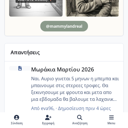
@mammylandreal
Απαντήσεις
Μωράκια Μαρτίου 2026
Μωράκια Μαρτίου 2026
Ναι. Αυριο γινεται 5 μηνων η μπεμπα και
μπαινουμε στις στερεες τροφες. Θα
ξεκινησουμε με φρουτα και μετα απο
μια εβδομαδα θα βαλουμε τα λαχανικα
και το κρεας.
Από
eva96
, ·
Δημοσίευση
πριν 4 ώρες
Μωράκια Μαΐου 2026 🌸🌻🌹
Μωράκια Μαΐου 2026 🌸🌻🌹
Σύνδεση
Εγγραφή
Αναζήτηση
Menu