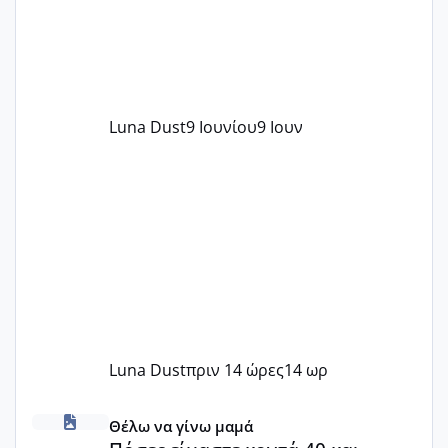
Luna Dust
9 Ιουνίου
9 Ιουν
Luna Dust
πριν 14 ώρες
14 ωρ
Πόσες είμαστε κοντά 40 και προσπαθούμε;;
Θέλω να γίνω μαμά