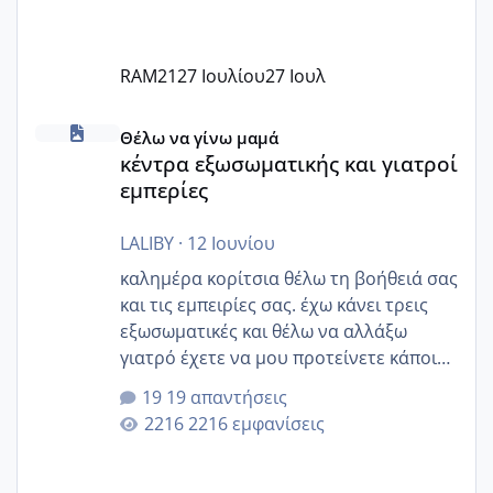
RAM21
27 Ιουλίου
27 Ιουλ
κέντρα εξωσωματικής και γιατροί εμπερίες
Θέλω να γίνω μαμά
κέντρα εξωσωματικής και γιατροί
εμπερίες
LALIBY
·
12 Ιουνίου
καλημέρα κορίτσια θέλω τη βοήθειά σας
και τις εμπειρίες σας. έχω κάνει τρεις
εξωσωματικές και θέλω να αλλάξω
γιατρό έχετε να μου προτείνετε κάποιον
που μείνατε ευχαριστημένες και είχατε
19 απαντήσεις
επιιτυχία? έκανα στο υγεία με τον
2216 εμφανίσεις
ζερβομανωλάκη (δεν το εψαξε καθόλου
το θέμα δεν μου άρεσε καθο΄λου) και
στο γένεσις με τον πάντο