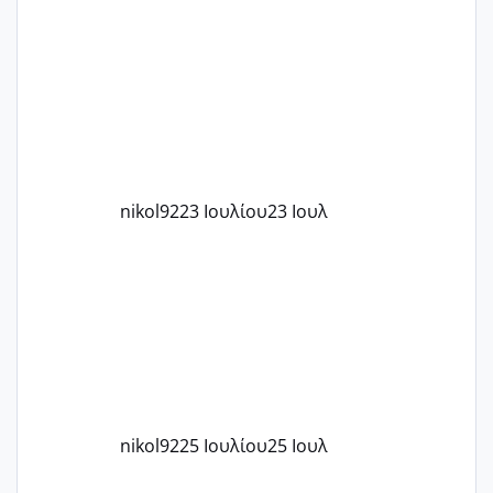
μήνες ήδη και αρχίζω να αγχώνομαι με
το 1,18... Είμαι 33.. Κάποια που να έμεινε
με χαμηλή άμη???
nikol92
23 Ιουλίου
23 Ιουλ
nikol92
25 Ιουλίου
25 Ιουλ
Αγχωδης διαταραχή και καισαρική