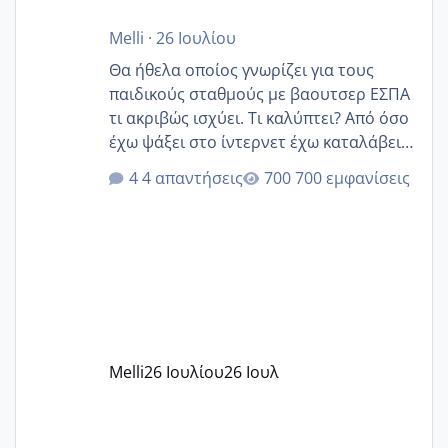
Melli
·
26 Ιουλίου
Θα ήθελα οποίος γνωρίζει για τους
παιδικούς σταθμούς με βαουτσερ ΕΣΠΑ
τι ακριβώς ισχύει. Τι καλύπτει? Από όσο
έχω ψάξει στο ίντερνετ έχω καταλάβει
ότι το βαουτσερ καλύπτει όλα τα
4 απαντήσεις
700 εμφανίσεις
δίδακτρα και τα τροφεια του ιδιωτικού
παιδικού σταθμού για όποιον το έχει
πάρει. Οι παιδικοί σταθμοί έχουν
υπογράψει σύμβαση με την ΕΕΤΑΑ ότι
δέχονται παιδιά με βαουτσερ και ότι
αυτό τα καλύπτει όλα εκτός από έξτρα
όπως σχολικό λεωφορείο κτλ. Είναι
παράνομο να χρεώνουν κάτι επιπλέον.
Melli
26 Ιουλίου
26 Ιουλ
Εγώ πήγα σε έναν ιδιωτικό παιδικό στ