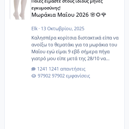
Ποιές είμαστε στους ίδιους μήνες
εγκυμοσύνης!
Μωράκια Μαΐου 2026 🌸🌻🌹
Elk
·
13 Οκτωβρίου, 2025
Καλησπέρα κορίτσια διστακτικά είπα να
ανοίξω το θεματάκι για τα μωράκια του
Μαΐου εγώ είμαι 9 εβδ σήμερα πήγα
γιατρό μου είπε μετά της 28/10 να
κλείσω ραντεβού για την αυχενική είναι
1241 απαντήσεις
καμιά άλλη κοπέλα να γεννάει Μάιο ;;
97902 εμφανίσεις