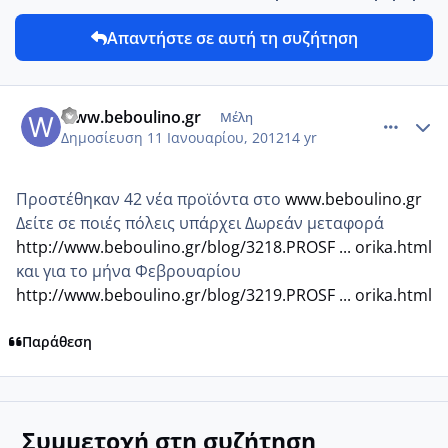
Απαντήστε σε αυτή τη συζήτηση
comment_818698
Author stats
www.beboulino.gr
Μέλη
Δημοσίευση
11 Ιανουαρίου, 2012
14 yr
Προστέθηκαν 42 νέα προϊόντα στο
www.beboulino.gr
Δείτε σε ποιές πόλεις υπάρχει Δωρεάν μεταφορά
http://www.beboulino.gr/blog/3218.PROSF ... orika.html
και για το μήνα Φεβρουαρίου
http://www.beboulino.gr/blog/3219.PROSF ... orika.html
Παράθεση
Συμμετοχή στη συζήτηση