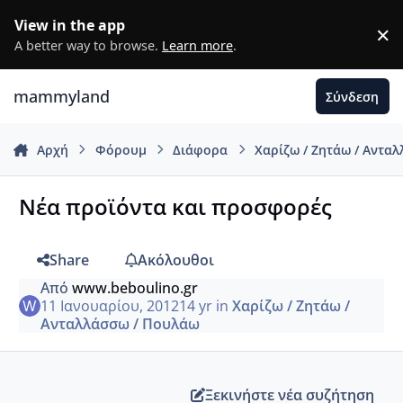
Μετάβαση σε περιεχόμενο
View in the app
×
D
A better way to browse.
Learn more
.
mammyland
Σύνδεση
Αρχή
Φόρουμ
Διάφορα
Χαρίζω / Ζητάω / Αντα
Νέα προϊόντα και προσφορές
Share
Ακόλουθοι
Από
www.beboulino.gr
11 Ιανουαρίου, 2012
14 yr
in
Χαρίζω / Ζητάω /
Ανταλλάσσω / Πουλάω
Ξεκινήστε νέα συζήτηση