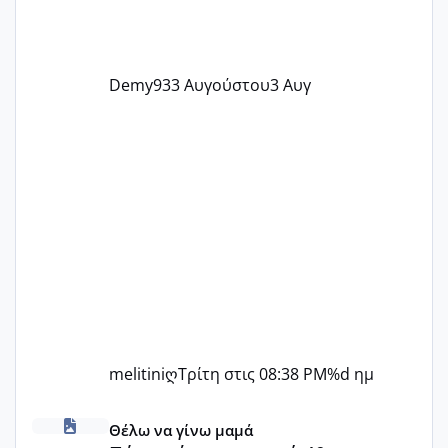
Demy93
3 Αυγούστου
3 Αυγ
melitiniღ
Τρίτη στις 08:38 PM
%d ημ
Πόσες είμαστε κοντά 40 και προσπαθούμε;;
Θέλω να γίνω μαμά