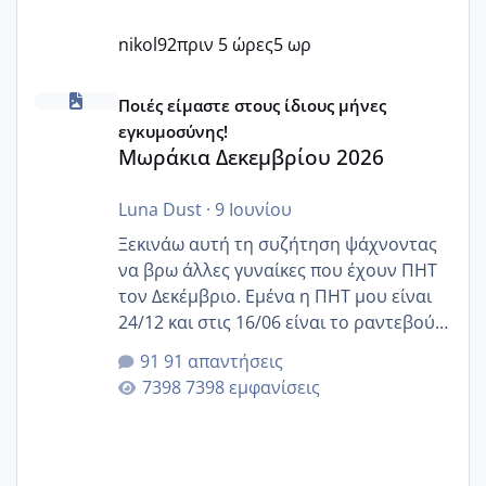
nikol92
πριν 5 ώρες
5 ωρ
Μωράκια Δεκεμβρίου 2026
Ποιές είμαστε στους ίδιους μήνες
εγκυμοσύνης!
Μωράκια Δεκεμβρίου 2026
Luna Dust
·
9 Ιουνίου
Ξεκινάω αυτή τη συζήτηση ψάχνοντας
να βρω άλλες γυναίκες που έχουν ΠΗΤ
τον Δεκέμβριο. Εμένα η ΠΗΤ μου είναι
24/12 και στις 16/06 είναι το ραντεβού
της αυχενικής διαφάνειας. Έχω αρκετό
91 απαντήσεις
άγχος και οι μέρες δεν φαίνεται να
7398 εμφανίσεις
περνάνε με τίποτα.