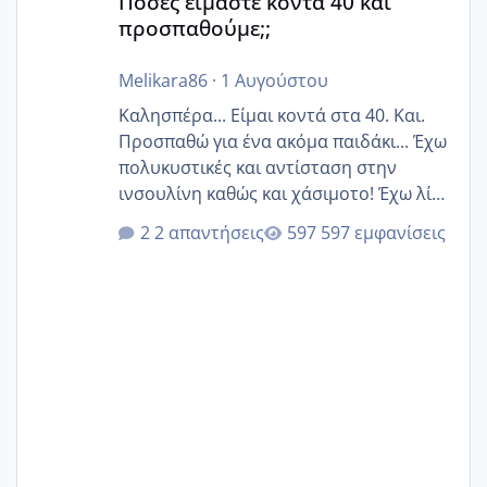
Πόσες είμαστε κοντά 40 και
προσπαθούμε;;
Melikara86
·
1 Αυγούστου
Καλησπέρα... Είμαι κοντά στα 40. Και.
Προσπαθώ για ένα ακόμα παιδάκι... Έχω
πολυκυστικές και αντίσταση στην
ινσουλίνη καθώς και χάσιμοτο! Έχω λίγα
κιλά παραπάνω και όσο κ αν προσπαθώ
2 απαντήσεις
597 εμφανίσεις
δεν χάνω εύκολα! Προσπαθώ για ακόμη
ένα παιδί εδώ και 1,5 χρόνο! Θέλετε να
γράψετε όσες κοπέλες είστε σε
παρόμοια φάση;; Αυτή την στιγμή έχω
δύο χαμένους κύκλους δεν έχω έρθει
περίοδο αυτό τον μήνα περίμενα 20 δεν
ήρθα απλά είδα λίγα ροζ έκανα υπέρηχο
την επομενη μέρα και το ενδομήτριό
ήταν 11,1 χιλιοστά πολύ κα