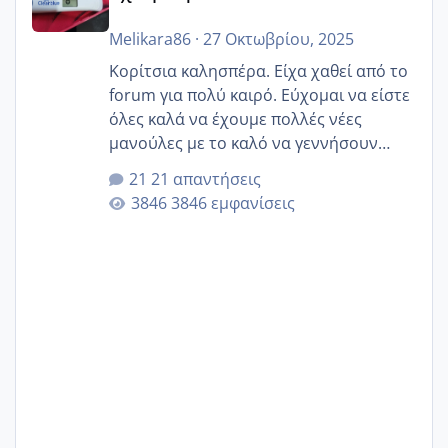
Melikara86
·
27 Οκτωβρίου, 2025
Κορίτσια καλησπέρα. Είχα χαθεί από το
forum για πολύ καιρό. Εύχομαι να είστε
όλες καλά να έχουμε πολλές νέες
μανούλες με το καλό να γεννήσουν
αυτές που ήδη περιμένουν. Να πάρουν
21 απαντήσεις
γερα μωράκια στην αγκαλίτσα τους
3846 εμφανίσεις
🙏🏼🙏🏼 Ας πάμε λοιπόν στο θέμα μου.
Τελευταία περίοδο 25 σεπτεμβρίου
Εδώ και τέσσερις πέντε μέρες νιώθω
αρρωστη δεν έχω κουράγιο για τίποτα
πονάει πολύ το στήθος μου και τα δύο
και βάζω θερμόμετρο και έχω συνεχώς
37 με 37, 3 Έτσι λοιπόν είπα να κάνω
ένα τεστ την παρασ