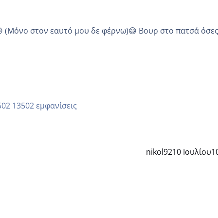
😜 (Μόνο στον εαυτό μου δε φέρνω)😅 Βουρ στο πατσά όσε
13502 εμφανίσεις
nikol92
10 Ιουλίου
1