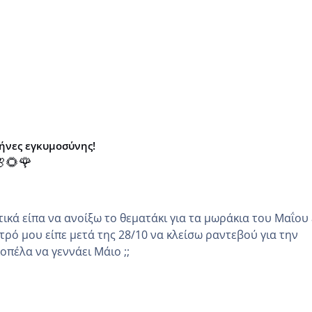
μήνες εγκυμοσύνης!
🌻🌹
κά είπα να ανοίξω το θεματάκι για τα μωράκια του Μαΐου εγώ
τρό μου είπε μετά της 28/10 να κλείσω ραντεβού για την
άλλη κοπέλα να γεννάει Μάιο ;;