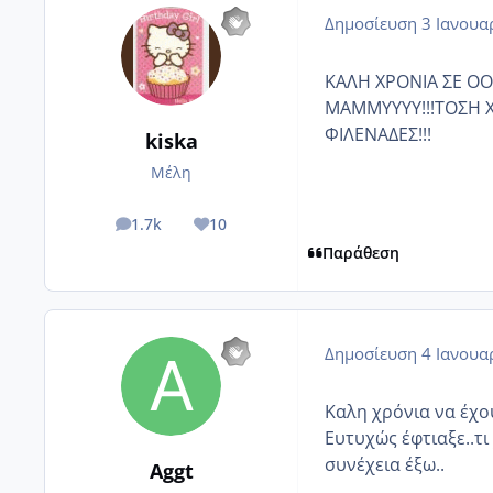
Δημοσίευση
3 Ιανουα
ΚΑΛΗ ΧΡΟΝΙΑ ΣΕ ΟΟ
ΜΑΜΜΥΥΥΥ!!!ΤΟΣΗ Χ
ΦΙΛΕΝΑΔΕΣ!!!
kiska
Μέλη
1.7k
10
posts
Reputation
Παράθεση
Δημοσίευση
4 Ιανουα
Καλη χρόνια να έχο
Ευτυχώς έφτιαξε..τι
συνέχεια έξω..
Aggt