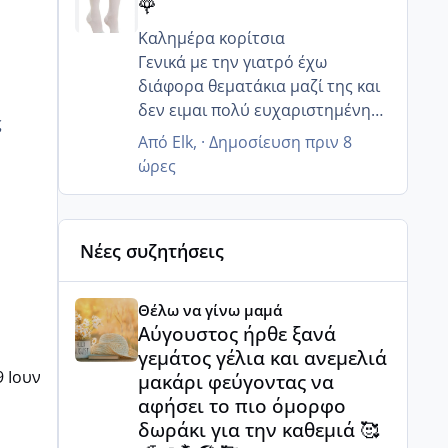
🌹
Καλημέρα κορίτσια
Γενικά με την γιατρό έχω
διάφορα θεματάκια μαζί της και
δεν ειμαι πολύ ευχαριστημένη
ς
αλλά τουλάχιστον στο κομμάτι
Από
Elk
, ·
Δημοσίευση
πριν 8
θηλασμός είναι καλή δεν
ώρες
προωθεί καθόλου το ξένο γάλα
όταν η μαμά θέλει να θηλάσει ..
Ααα ωραία τώρα που δεν έχετε
Νέες συζητήσεις
και πολύ δουλειά είστε κάπως
πιο χαλαροί θα πάρει και το
Αύγουστος ήρθε ξανά γεμάτος γέλια και ανεμελιά μ
9μηνο τον Σεπτέμβρη θα είναι
Θέλω να γίνω μαμά
και η μεγάλη στο σχολείο οπότε
Αύγουστος ήρθε ξανά
μια χαρά !θα πάτε και διακοπες
γεμάτος γέλια και ανεμελιά
ειχες πει ;
9 Ιουν
μακάρι φεύγοντας να
και εμένα έχει σταματήσει την
αφήσει το πιο όμορφο
δουλειά ο άντρας μου και
δωράκι για την καθεμιά 🥰
είμαστε όλοι μαζί την Τρίτη