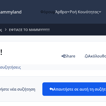
ammyland
Φόρουμ
Άρθρα
Ροή Κοινότητας
ις
ΕΦΤΙΑΞΕ ΤΟ ΜΑΜΜΥΥΥ!!!!
!
Share
Ακόλουθο
 συζητήσεις
νήστε νέα συζήτηση
Απαντήστε σε αυτή τη συζή