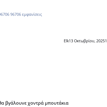
96706 εμφανίσεις
Elk
13 Οκτωβρίου, 2025
1
α
 θα βγάλουνε χοντρά μπουτάκια