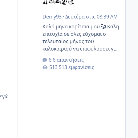
🍒🍉🏝️🏖️🥰
τελικά θα κάνω και τα γενέθλια
πήγα εχτές παράγγειλα και της
Demy93
·
Δευτέρα στις 08:39 AM
τούρτες τα έχω κανονίσει όλα
Καλό.μηνα κορίτσια μου 🥰 Καλή
περιμένουν πως και πως 😂
επιτυχία σε όλες,εύχομαι ο
τελευταίος μήνας του
καλοκαιριού να επιφυλάσσει για
όλες σας την πιο όμορφη
6 απαντήσεις
έκπληξη 🧿 @Elk @Melikara86
513 εμφανίσεις
@Παρασκευαιδου @Zenia z
@melitiniღ @Christi.D. @flowerv
@Riaa @Ngsofia