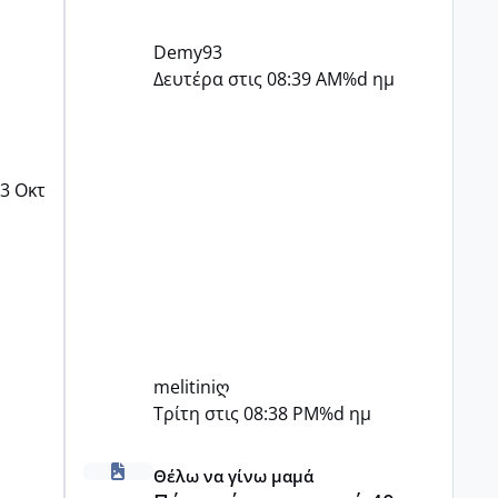
Demy93
Δευτέρα στις 08:39 AM
%d ημ
3 Οκτ
melitiniღ
Τρίτη στις 08:38 PM
%d ημ
Πόσες είμαστε κοντά 40 και προσπαθούμε;;
Θέλω να γίνω μαμά