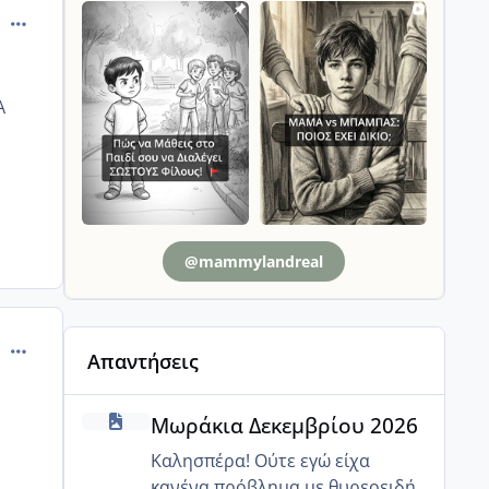
comment_816721
Α
@mammylandreal
comment_816902
Απαντήσεις
Μωράκια Δεκεμβρίου 2026
Μωράκια Δεκεμβρίου 2026
Καλησπέρα! Ούτε εγώ είχα
κανένα πρόβλημα με θυρεοειδή