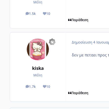
Μέλη
1.5k
10
posts
Reputation
Παράθεση
Δημοσίευση
4 Ιανουα
δεν με πεταει προς
kiska
Μέλη
1.7k
10
posts
Reputation
Παράθεση