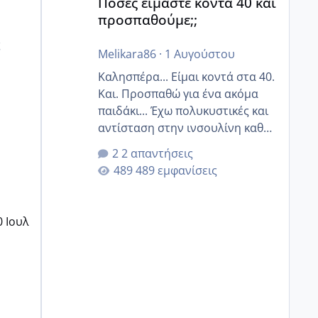
Πόσες είμαστε κοντά 40 και
προσπαθούμε;;
ς
Melikara86
·
1 Αυγούστου
Καλησπέρα... Είμαι κοντά στα 40.
Και. Προσπαθώ για ένα ακόμα
παιδάκι... Έχω πολυκυστικές και
αντίσταση στην ινσουλίνη καθώς
και χάσιμοτο! Έχω λίγα κιλά
2 απαντήσεις
παραπάνω και όσο κ αν
489 εμφανίσεις
προσπαθώ δεν χάνω εύκολα!
Προσπαθώ για ακόμη ένα παιδί
εδώ και 1,5 χρόνο! Θέλετε να
0 Ιουλ
γράψετε όσες κοπέλες είστε σε
παρόμοια φάση;; Αυτή την
στιγμή έχω δύο χαμένους
κύκλους δεν έχω έρθει περίοδο
αυτό τον μήνα περίμενα 20 δεν
ήρθα απλά είδα λίγα ροζ έκανα