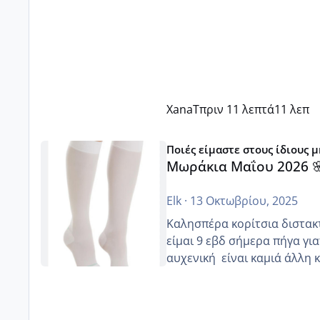
XanaT
πριν 11 λεπτά
11 λεπ
Μωράκια Μαΐου 2026 🌸🌻🌹
Ποιές είμαστε στους ίδιους 
Μωράκια Μαΐου 2026 
Elk
·
13 Οκτωβρίου, 2025
Καλησπέρα κορίτσια διστακτι
είμαι 9 εβδ σήμερα πήγα για
αυχενική είναι καμιά 