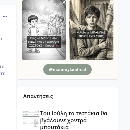
comment_813970
ο
 τα
@mammylandreal
στε
Απαντήσεις
Του Ιούλη τα τεστάκια θα βγάλουνε χοντρά μπουτά
Του Ιούλη τα τεστάκια θα
βγάλουνε χοντρά
μπουτάκια