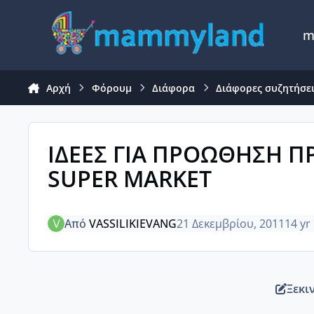
Μετάβαση σε περιεχόμενο
m
Αρχή
Φόρουμ
Διάφορα
Διάφορες συζητήσε
ΙΔΕΕΣ ΓΙΑ ΠΡΟΩΘΗΣΗ Π
SUPER MARKET
Από
VASSILIKIEVANG
21 Δεκεμβρίου, 2011
14 yr
Ξεκι