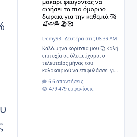
μακάρι φεύγοντας να
αφήσει το πιο όμορφο
δωράκι για την καθεμιά 🥰
%
🍒🍉🏝️🏖️🥰
Demy93
·
Δευτέρα στις 08:39 AM
Καλό.μηνα κορίτσια μου 🥰 Καλή
επιτυχία σε όλες,εύχομαι ο
τελευταίος μήνας του
καλοκαιριού να επιφυλάσσει για
όλες σας την πιο όμορφη
6 απαντήσεις
έκπληξη 🧿 @Elk @Melikara86
479 εμφανίσεις
@Παρασκευαιδου @Zenia z
@melitiniღ @Christi.D. @flowerv
ου
@Riaa @Ngsofia
ς