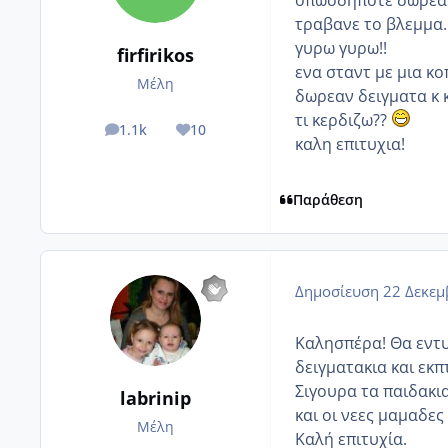
οπωσδηποτε δωρεαν
τραβανε το βλεμμα. 
γυρω γυρω!!
firfirikos
ενα σταντ με μια κ
Μέλη
δωρεαν δειγματα κ 
τι κερδιζω??
1.1k
10
posts
Reputation
καλη επιτυχια!
Παράθεση
Δημοσίευση
22 Δεκεμ
Καλησπέρα! Θα εντυ
δειγματακια και εκ
Σιγουρα τα παιδακι
labrinip
και οι νεες μαμαδες
Μέλη
Καλή επιτυχία.