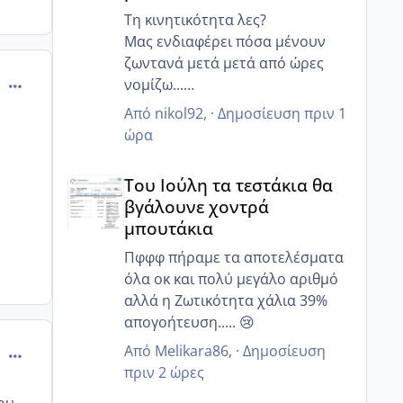
Τη κινητικότητα λες?
Μας ενδιαφέρει πόσα μένουν
ζωντανά μετά μετά από ώρες
comment_814308
νομίζω...
Γιατί ο άντρας μου έχει 85%
Από
nikol92
, ·
Δημοσίευση
πριν 1
κινητικότητα, αλλα 6 ώρες μετά
ώρα
μόνο 20% ζουν και 12 ώρες μετά
Του Ιούλη τα τεστάκια θα βγάλουνε χοντρά μπουτά
κανένα..
Του Ιούλη τα τεστάκια θα
Γι αυτό μας είπε να κάνουμε πιο
βγάλουνε χοντρά
στοχευμένα επαφή..
μπουτάκια
Μετά από κάποιες ώρες πόσα
ζουν?
Πφφφ πήραμε τα αποτελέσματα
όλα οκ και πολύ μεγάλο αριθμό
αλλά η Ζωτικότητα χάλια 39%
απογοήτευση..... 😢
Από
Melikara86
, ·
Δημοσίευση
comment_814350
πριν 2 ώρες