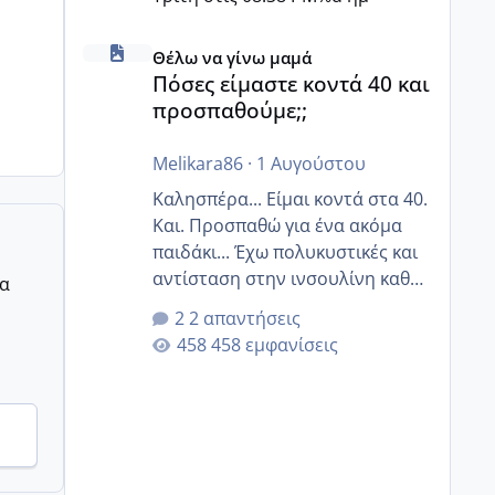
Πόσες είμαστε κοντά 40 και προσπαθούμε;;
Θέλω να γίνω μαμά
Πόσες είμαστε κοντά 40 και
προσπαθούμε;;
Melikara86
·
1 Αυγούστου
Καλησπέρα... Είμαι κοντά στα 40.
Και. Προσπαθώ για ένα ακόμα
παιδάκι... Έχω πολυκυστικές και
αντίσταση στην ινσουλίνη καθώς
ρα
και χάσιμοτο! Έχω λίγα κιλά
2 απαντήσεις
παραπάνω και όσο κ αν
458 εμφανίσεις
προσπαθώ δεν χάνω εύκολα!
Προσπαθώ για ακόμη ένα παιδί
εδώ και 1,5 χρόνο! Θέλετε να
γράψετε όσες κοπέλες είστε σε
παρόμοια φάση;; Αυτή την
στιγμή έχω δύο χαμένους