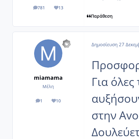
781
13
posts
Reputation
Παράθεση
Δημοσίευση
27 Δεκεμ
Προσφορ
miamama
Για όλες
Μέλη
αυξήσουν
1
10
posts
Reputation
στην Avo
Δουλεύετ