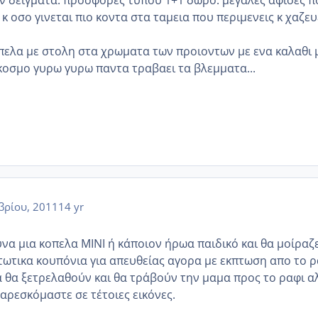
 δειγματα. προσφορες τυπου 1+1 δωρο. μεγαλες αφισες π
κ οσο γινεται πιο κοντα στα ταμεια που περιμενεις κ χαζευ
οπελα με στολη στα χρωματα των προιοντων με ενα καλαθι 
κοσμο γυρω γυρω παντα τραβαει τα βλεμματα...
βρίου, 2011
14 yr
να μια κοπελα MINI ή κάποιον ήρωα παιδικό και θα μοίραζ
πτωτικα κουπόνια για απευθείας αγορα με εκπτωση απο το ρ
α θα ξετρελαθούν και θα τρα΄βούν την μαμα προς το ραφι α
 αρεσκόμαστε σε τέτοιες εικόνες.