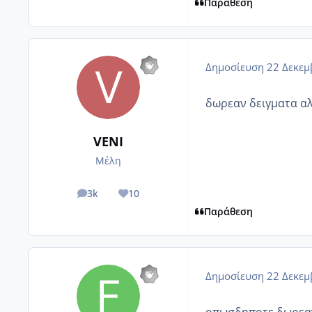
Παράθεση
Δημοσίευση
22 Δεκεμ
δωρεαν δειγματα αλλ
VENI
Μέλη
3k
10
posts
Reputation
Παράθεση
Δημοσίευση
22 Δεκεμ