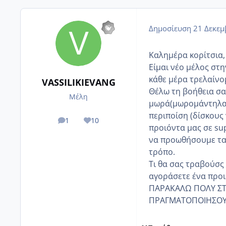
Δημοσίευση
21 Δεκεμ
Καλημέρα κορίτσια,
Είμαι νέο μέλος στη
κάθε μέρα τρελαίνο
VASSILIKIEVANG
Θέλω τη βοήθεια σας
Μέλη
μωρά(μωρομάντηλα κ
περιποίση (δίσκους 
1
10
posts
Reputation
προιόντα μας σε sup
να προωθήσουμε τα 
τρόπο.
Τι θα σας τραβούσς
αγοράσετε ένα προι
ΠΑΡΑΚΑΛΩ ΠΟΛΥ ΣΤΕ
ΠΡΑΓΜΑΤΟΠΟΙΗΣΟΥ