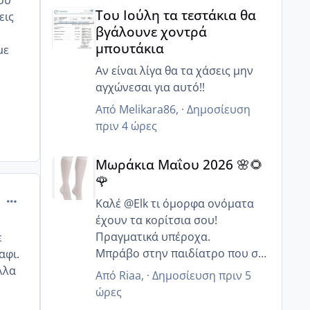
ου
Του Ιούλη τα τεστάκια θα βγάλουνε χοντρά μπουτά
Του Ιούλη τα τεστάκια θα
εις
βγάλουνε χοντρά
μπουτάκια
με
Αν είναι λίγα θα τα χάσεις μην
αγχώνεσαι για αυτό!!
Από
Melikara86
, ·
Δημοσίευση
πριν 4 ώρες
Μωράκια Μαΐου 2026 🌸🌻🌹
Μωράκια Μαΐου 2026 🌸🌻
🌹
comment_814381
Καλέ @Elk τι όμορφα ονόματα
έχουν τα κορίτσια σου!
Πραγματικά υπέροχα.
ε
Μπράβο στην παιδίατρο που σε
αφι.
συμβούλευσε να συνεχίσεις με
λλα
Από
Riaa
, ·
Δημοσίευση
πριν 5
αποκλειστικό θηλασμό γιατί
ώρες
συνήθως οι περισσότεροι λένε