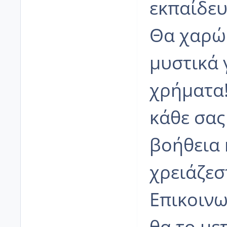
εκπαίδευ
Θα χαρώ 
μυστικά 
χρήματα!
κάθε σας
βοήθεια 
χρειάζεσ
Επικοινω
θα το με