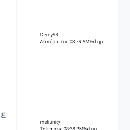
Demy93
Δευτέρα στις 08:39 AM
%d ημ
δε
melitiniღ
Τρίτη στις 08:38 PM
%d ημ