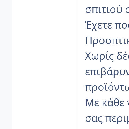
σπιτιού 
Έχετε πο
Προοπτικ
Χωρίς δέ
επιβάρυ
προϊόντ
Με κάθε
σας περι