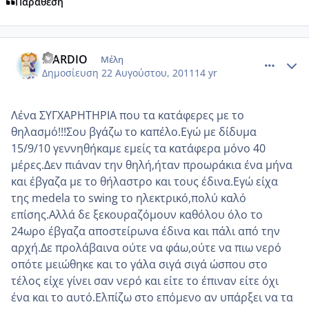
Παράθεση
comment_768745
Author stats
MARDIO
Μέλη
Δημοσίευση
22 Αυγούστου, 2011
14 yr
Λένα ΣΥΓΧΑΡΗΤΗΡΙΑ που τα κατάφερες με το
θηλασμό!!!Σου βγάζω το καπέλο.Εγώ με δίδυμα
15/9/10 γεννηθήκαμε εμείς τα κατάφερα μόνο 40
μέρες.Δεν πιάναν την θηλή,ήταν προωράκια ένα μήνα
και έβγαζα με το θήλαστρο και τους έδινα.Εγώ είχα
της medela το swing το ηλεκτρικό,πολύ καλό
επίσης.Αλλά δε ξεκουραζόμουν καθόλου όλο το
24ωρο έβγαζα αποστείρωνα έδινα και πάλι από την
αρχή.Δε προλάβαινα ούτε να φάω,ούτε να πιω νερό
οπότε μειώθηκε και το γάλα σιγά σιγά ώσπου στο
τέλος είχε γίνει σαν νερό και είτε το έπιναν είτε όχι
ένα και το αυτό.Ελπίζω στο επόμενο αν υπάρξει να τα