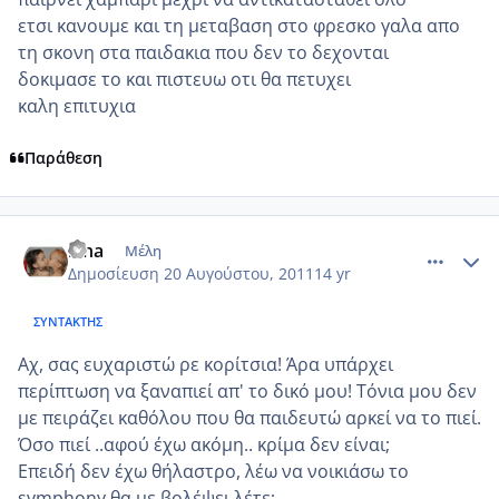
ετσι κανουμε και τη μεταβαση στο φρεσκο γαλα απο
τη σκονη στα παιδακια που δεν το δεχονται
δοκιμασε το και πιστευω οτι θα πετυχει
καλη επιτυχια
Παράθεση
comment_768284
Author stats
lena
Μέλη
Δημοσίευση
20 Αυγούστου, 2011
14 yr
ΣΥΝΤΆΚΤΗΣ
Αχ, σας ευχαριστώ ρε κορίτσια! Άρα υπάρχει
περίπτωση να ξαναπιεί απ' το δικό μου! Τόνια μου δεν
με πειράζει καθόλου που θα παιδευτώ αρκεί να το πιεί.
Όσο πιεί ..αφού έχω ακόμη.. κρίμα δεν είναι;
Επειδή δεν έχω θήλαστρο, λέω να νοικιάσω το
symphony θα με βολέψει λέτε;