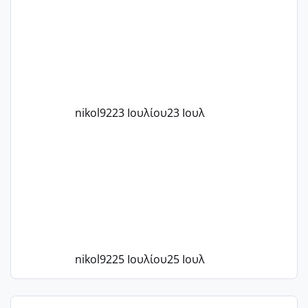
το 1,18... Είμαι 33.. Κάποια που να έμεινε
με χαμηλή άμη???
nikol92
23 Ιουλίου
23 Ιουλ
nikol92
25 Ιουλίου
25 Ιουλ