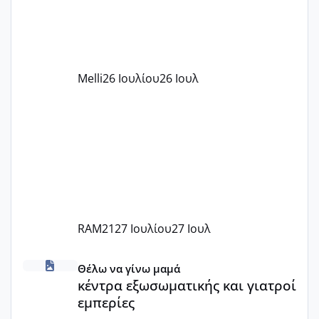
υπογράψει σύμβαση με την ΕΕΤΑΑ ότι
δέχονται παιδιά με βαουτσερ και ότι
αυτό τα καλύπτει όλα εκτός από έξτρα
όπως σχολικό λεωφορείο κτλ. Είναι
παράνομο να χρεώνουν κάτι επιπλέον.
Melli
26 Ιουλίου
26 Ιουλ
Εγώ πήγα σε έναν ιδιωτικό παιδικό στ
RAM21
27 Ιουλίου
27 Ιουλ
κέντρα εξωσωματικής και γιατροί εμπερίες
Θέλω να γίνω μαμά
κέντρα εξωσωματικής και γιατροί
εμπερίες