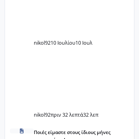
nikol92
10 Ιουλίου
10 Ιουλ
nikol92
πριν 32 λεπτά
32 λεπ
Μωράκια Δεκεμβρίου 2026
Ποιές είμαστε στους ίδιους μήνες