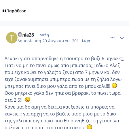
Παράθεση
comment_768231
Author stats
tonia28
Μέλη
Δημοσίευση
20 Αυγούστου, 2011
14 yr
Λενακι γιατι απαρνηθηκε η τσουπρα το βυζι 6 μηνων;;;;
Γιατι να μη το πινει ομως απο μπιμπερο;;; εδω ο Αλεξ
που ειχε κοψει το γαλα(το ξενο) απο 7 μηνων και δεν
ειχε ξανακουμπησει μπιμπερο,τωρα με τη ζηλια λογω
μπεμπας πινει δικο μου γαλα απο το μπουκαλι!!!!
Οσο μητρικο γαλα δεν ηπιε σα βρεφακι το πινει τωρα
στα 2,5!!!
Κανε μια δοκιμη να δεις..α και ξερεις τι μπορεις να
κανεις;;; για αρχη να το βαζεις μισο μισο με το δικο
της γαλα και σιγα σιγα που θα συνηθιζει τη γευση,να
αυξανεις τη ποσοτητα του μητρικου!