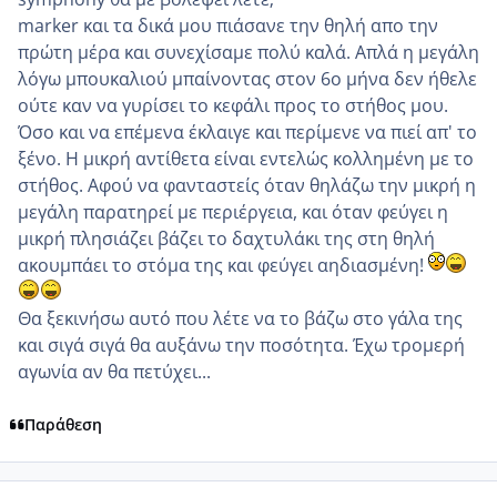
marker και τα δικά μου πιάσανε την θηλή απο την
πρώτη μέρα και συνεχίσαμε πολύ καλά. Απλά η μεγάλη
λόγω μπουκαλιού μπαίνοντας στον 6ο μήνα δεν ήθελε
ούτε καν να γυρίσει το κεφάλι προς το στήθος μου.
Όσο και να επέμενα έκλαιγε και περίμενε να πιεί απ' το
ξένο. Η μικρή αντίθετα είναι εντελώς κολλημένη με το
στήθος. Αφού να φανταστείς όταν θηλάζω την μικρή η
μεγάλη παρατηρεί με περιέργεια, και όταν φεύγει η
μικρή πλησιάζει βάζει το δαχτυλάκι της στη θηλή
ακουμπάει το στόμα της και φεύγει αηδιασμένη!
Θα ξεκινήσω αυτό που λέτε να το βάζω στο γάλα της
και σιγά σιγά θα αυξάνω την ποσότητα. Έχω τρομερή
αγωνία αν θα πετύχει...
Παράθεση
comment_768293
Author stats