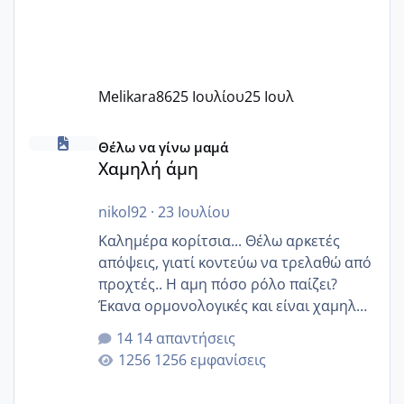
Melikara86
25 Ιουλίου
25 Ιουλ
Χαμηλή άμη
Θέλω να γίνω μαμά
Χαμηλή άμη
nikol92
·
23 Ιουλίου
Καλημέρα κορίτσια... Θέλω αρκετές
απόψεις, γιατί κοντεύω να τρελαθώ από
προχτές.. Η αμη πόσο ρόλο παίζει?
Έκανα ορμονολογικές και είναι χαμηλή
για την ηλικία μου.. Είχα ήδη μια
14 απαντήσεις
εγκυμοσύνη, που έπρεπε να τερματιστεί
1256 εμφανίσεις
στην 27η εβδομάδα και προσπαθώ 7
μήνες ήδη και αρχίζω να αγχώνομαι με