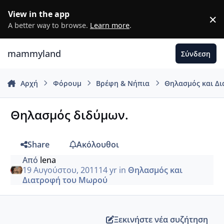
Μετάβαση σε περιεχόμενο
View in the app
×
D
A better way to browse.
Learn more
.
mammyland
Σύνδεση
Αρχή
Φόρουμ
Βρέφη & Νήπια
Θηλασμός και Δ
Θηλασμός διδύμων.
Share
Ακόλουθοι
Από
lena
19 Αυγούστου, 2011
14 yr
in
Θηλασμός και
Διατροφή του Μωρού
Ξεκινήστε νέα συζήτηση