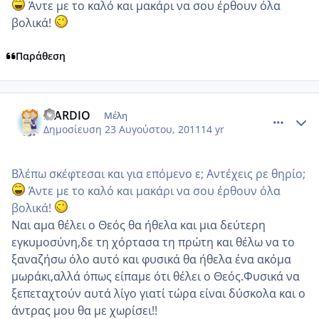
Άντε με το καλό και μακάρι να σου έρθουν όλα
βολικά!
Παράθεση
comment_769078
Author stats
MARDIO
Μέλη
Δημοσίευση
23 Αυγούστου, 2011
14 yr
Βλέπω σκέφτεσαι και για επόμενο ε; Αντέχεις ρε θηρίο;
Άντε με το καλό και μακάρι να σου έρθουν όλα
βολικά!
Ναι αμα θέλει ο Θεός θα ήθελα και μια δεύτερη
εγκυμοσύνη,δε τη χόρτασα τη πρώτη και θέλω να το
ξαναζήσω όλο αυτό και φυσικά θα ήθελα ένα ακόμα
μωράκι,αλλά όπως είπαμε ότι θέλει ο Θεός.Φυσικά να
ξεπεταχτούν αυτά λίγο γιατί τώρα είναι δύσκολα και ο
άντρας μου θα με χωρίσει!!