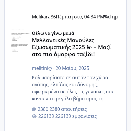
Melikara86
Πέμπτη στις 04:34 PM
%d ημ
Μελλοντικές Μανούλες Εξωσωματικής 2025 💫 – Μαζί στο
Θέλω να γίνω μαμά
Μελλοντικές Μανούλες
Εξωσωματικής 2025 💫 – Μαζί
στο πιο όμορφο ταξίδι!
melitiniღ
·
20 Μαίου, 2025
Καλωσορίσατε σε αυτόν τον χώρο
αγάπης, ελπίδας και δύναμης,
αφιερωμένο σε όλες τις γυναίκες που
κάνουν το μεγάλο βήμα προς τη
μητρότητα μέσω εξωσωματικής το 2025.
2380 απαντήσεις
Εδώ θα μοιραστούμε αγωνίες, χαρές,
226139 εμφανίσεις
εμπειρίες και κάθε μικρή ή μεγάλη
στιγμή αυτού του ξεχωριστού ταξιδιού.