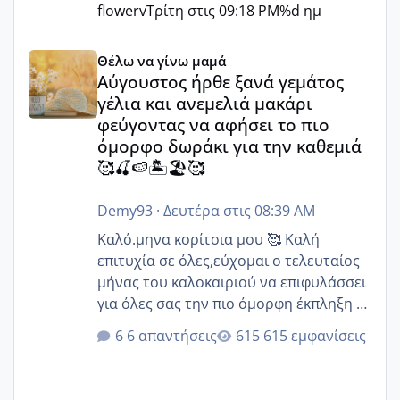
flowerv
Τρίτη στις 09:18 PM
%d ημ
Αύγουστος ήρθε ξανά γεμάτος γέλια και ανεμελιά μακάρι 
Θέλω να γίνω μαμά
Αύγουστος ήρθε ξανά γεμάτος
γέλια και ανεμελιά μακάρι
φεύγοντας να αφήσει το πιο
όμορφο δωράκι για την καθεμιά
🥰🍒🍉🏝️🏖️🥰
Demy93
·
Δευτέρα στις 08:39 AM
Καλό.μηνα κορίτσια μου 🥰 Καλή
επιτυχία σε όλες,εύχομαι ο τελευταίος
μήνας του καλοκαιριού να επιφυλάσσει
για όλες σας την πιο όμορφη έκπληξη 🧿
@Elk @Melikara86 @Παρασκευαιδου
6 απαντήσεις
615 εμφανίσεις
@Zenia z @melitiniღ @Christi.D.
@flowerv @Riaa @Ngsofia