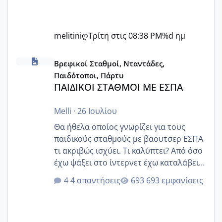
melitiniღ
Τρίτη στις 08:38 PM
%d ημ
ΠΑΙΔΙΚΟΙ ΣΤΑΘΜΟΙ ΜΕ ΕΣΠΑ
Βρεφικοί Σταθμοί, Νταντάδες,
Παιδότοποι, Πάρτυ
ΠΑΙΔΙΚΟΙ ΣΤΑΘΜΟΙ ΜΕ ΕΣΠΑ
Melli
·
26 Ιουλίου
Θα ήθελα οποίος γνωρίζει για τους
παιδικούς σταθμούς με βαουτσερ ΕΣΠΑ
τι ακριβώς ισχύει. Τι καλύπτει? Από όσο
έχω ψάξει στο ίντερνετ έχω καταλάβει
ότι το βαουτσερ καλύπτει όλα τα
4 απαντήσεις
693 εμφανίσεις
δίδακτρα και τα τροφεια του ιδιωτικού
παιδικού σταθμού για όποιον το έχει
πάρει. Οι παιδικοί σταθμοί έχουν