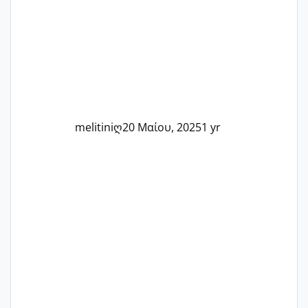
Καμία δεν είναι μόνη – όλες μαζί
μπορούμε να στηρίξουμε η μία την
άλλη, να δώσουμε κουράγιο στις
δύσκολες στιγμές και να γιορτάσουμε
τις μικρές και μεγάλες νίκες. Είτε είστε
στο στάδιο της προετοιμασίας, είτε
ετοιμάζεστε
melitiniღ
20 Μαίου, 2025
1 yr