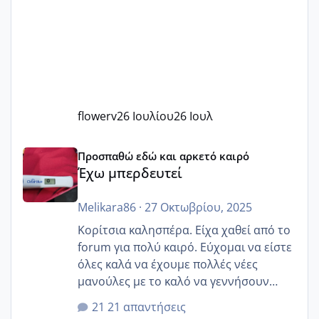
flowerv
26 Ιουλίου
26 Ιουλ
Έχω μπερδευτεί
Προσπαθώ εδώ και αρκετό καιρό
Έχω μπερδευτεί
Melikara86
·
27 Οκτωβρίου, 2025
Κορίτσια καλησπέρα. Είχα χαθεί από το
forum για πολύ καιρό. Εύχομαι να είστε
όλες καλά να έχουμε πολλές νέες
μανούλες με το καλό να γεννήσουν
αυτές που ήδη περιμένουν. Να πάρουν
21 απαντήσεις
γερα μωράκια στην αγκαλίτσα τους