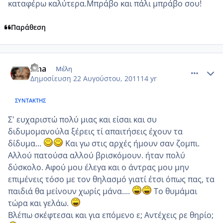
καταφέρω καλύτερα.Μπράβο και πάλι μπράβο σου!
Παράθεση
comment_768849
Author stats
lena
Μέλη
Δημοσίευση
22 Αυγούστου, 2011
14 yr
ΣΥΝΤΆΚΤΗΣ
Σ' ευχαριστώ πολύ μιας και είσαι και συ
διδυμομανούλα ξέρεις τί απαιτήσεις έχουν τα
δίδυμα...
Και γω στις αρχές ήμουν σαν ζομπι.
Αλλού πατούσα αλλού βρισκόμουν. ήταν πολύ
δύσκολο. Αφού μου έλεγα και ο άντρας μου μην
επιμένεις τόσο με τον θηλασμό γιατί έτσι όπως πας, τα
παιδιά θα μείνουν χωρίς μάνα....
Το θυμάμαι
τώρα και γελάω.
Βλέπω σκέφτεσαι και για επόμενο ε; Αντέχεις ρε θηρίο;