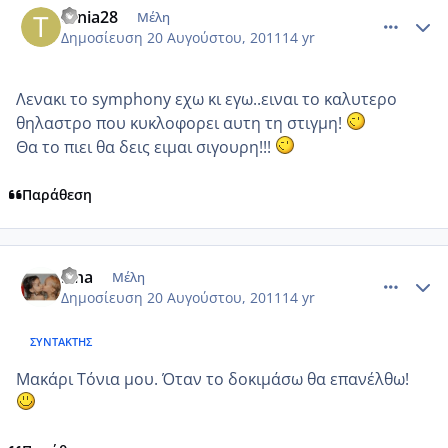
tonia28
Μέλη
Δημοσίευση
20 Αυγούστου, 2011
14 yr
Λενακι το symphony εχω κι εγω..ειναι το καλυτερο
θηλαστρο που κυκλοφορει αυτη τη στιγμη!
Θα το πιει θα δεις ειμαι σιγουρη!!!
Παράθεση
comment_768440
Author stats
lena
Μέλη
Δημοσίευση
20 Αυγούστου, 2011
14 yr
ΣΥΝΤΆΚΤΗΣ
Μακάρι Τόνια μου. Όταν το δοκιμάσω θα επανέλθω!