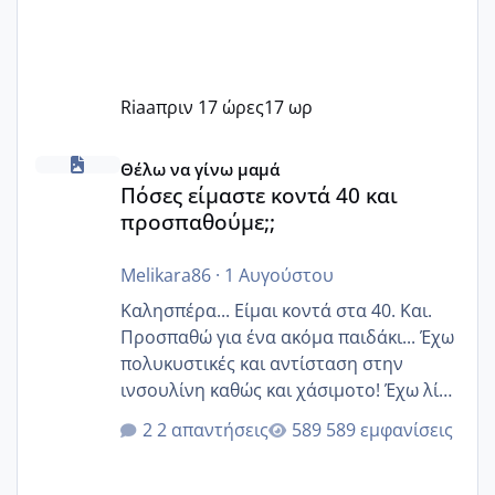
Riaa
πριν 17 ώρες
17 ωρ
Πόσες είμαστε κοντά 40 και προσπαθούμε;;
Θέλω να γίνω μαμά
Πόσες είμαστε κοντά 40 και
προσπαθούμε;;
Melikara86
·
1 Αυγούστου
Καλησπέρα... Είμαι κοντά στα 40. Και.
Προσπαθώ για ένα ακόμα παιδάκι... Έχω
πολυκυστικές και αντίσταση στην
ινσουλίνη καθώς και χάσιμοτο! Έχω λίγα
κιλά παραπάνω και όσο κ αν προσπαθώ
2 απαντήσεις
589 εμφανίσεις
δεν χάνω εύκολα! Προσπαθώ για ακόμη
ένα παιδί εδώ και 1,5 χρόνο! Θέλετε να