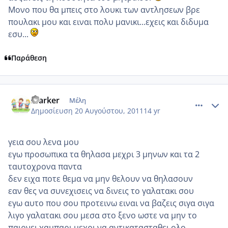
Μονο που θα μπεις στο λουκι των αντλησεων βρε
πουλακι μου και ειναι πολυ μανικι...εχεις και διδυμα
εσυ...
Παράθεση
comment_768245
Author stats
marker
Μέλη
Δημοσίευση
20 Αυγούστου, 2011
14 yr
γεια σου λενα μου
εγω προσωπικα τα θηλασα μεχρι 3 μηνων και τα 2
ταυτοχρονα παντα
δεν ειχα ποτε θεμα να μην θελουν να θηλασουν
εαν θες να συνεχισεις να δινεις το γαλατακι σου
εγω αυτο που σου προτεινω ειναι να βαζεις σιγα σιγα
λιγο γαλατακι σου μεσα στο ξενο ωστε να μην το
παιρνει χαμπαρι μεχρι να αντικατασταθει ολο