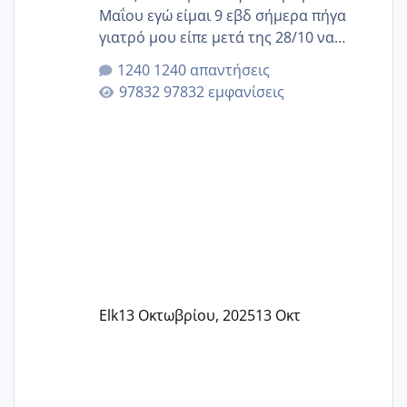
Μαΐου εγώ είμαι 9 εβδ σήμερα πήγα
γιατρό μου είπε μετά της 28/10 να
κλείσω ραντεβού για την αυχενική είναι
1240 απαντήσεις
καμιά άλλη κοπέλα να γεννάει Μάιο ;;
97832 εμφανίσεις
Elk
13 Οκτωβρίου, 2025
13 Οκτ