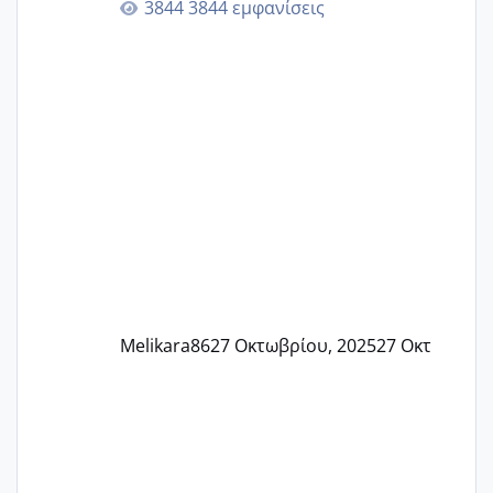
3844 εμφανίσεις
🙏🏼🙏🏼 Ας πάμε λοιπόν στο θέμα μου.
Τελευταία περίοδο 25 σεπτεμβρίου
Εδώ και τέσσερις πέντε μέρες νιώθω
αρρωστη δεν έχω κουράγιο για τίποτα
πονάει πολύ το στήθος μου και τα δύο
και βάζω θερμόμετρο και έχω συνεχώς
37 με 37, 3 Έτσι λοιπόν είπα να κάνω
ένα τεστ την παρασ
Melikara86
27 Οκτωβρίου, 2025
27 Οκτ