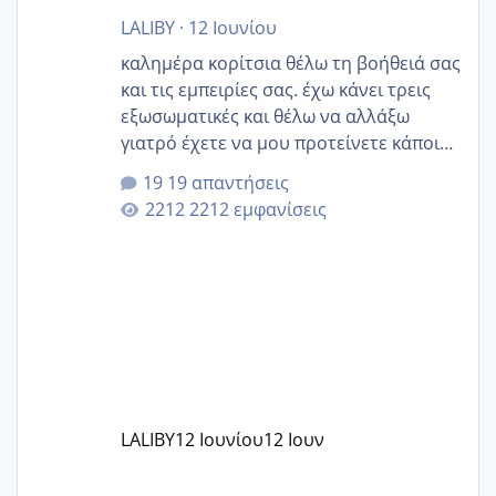
LALIBY
·
12 Ιουνίου
καλημέρα κορίτσια θέλω τη βοήθειά σας
και τις εμπειρίες σας. έχω κάνει τρεις
εξωσωματικές και θέλω να αλλάξω
γιατρό έχετε να μου προτείνετε κάποιον
που μείνατε ευχαριστημένες και είχατε
19 απαντήσεις
επιιτυχία? έκανα στο υγεία με τον
2212 εμφανίσεις
ζερβομανωλάκη (δεν το εψαξε καθόλου
το θέμα δεν μου άρεσε καθο΄λου) και
στο γένεσις με τον πάντο
LALIBY
12 Ιουνίου
12 Ιουν