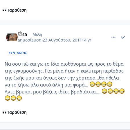
Παράθεση
comment_769508
Author stats
lena
Μέλη
Δημοσίευση
23 Αυγούστου, 2011
14 yr
ΣΥΝΤΆΚΤΗΣ
Να σου πώ και γω το ίδιο αισθάνομαι ως προς το θέμα
της εγκυμοσύνης. Για μένα ήταν η καλύτερη περίοδος
της ζωής μου και όντως δεν την χόρτασα...θα ήθελα
να το ζήσω όλο αυτό άλλη μια φορά...
Άντε βρε και μου βάζεις ιδέες βραδιάτικα....
Παράθεση