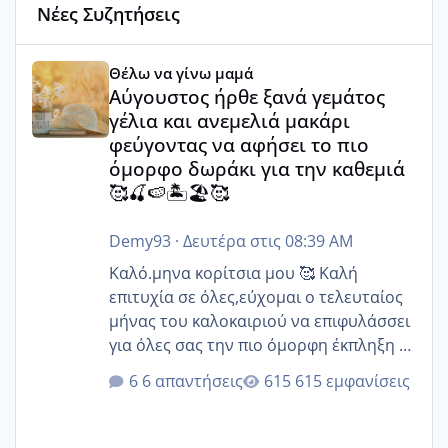
Νέες Συζητήσεις
Αύγουστος ήρθε ξανά γεμάτος γέλια και ανεμελιά μακάρι 
Θέλω να γίνω μαμά
Αύγουστος ήρθε ξανά γεμάτος
γέλια και ανεμελιά μακάρι
φεύγοντας να αφήσει το πιο
όμορφο δωράκι για την καθεμιά
🥰🍒🍉🏝️🏖️🥰
Demy93
·
Δευτέρα στις 08:39 AM
Καλό.μηνα κορίτσια μου 🥰 Καλή
επιτυχία σε όλες,εύχομαι ο τελευταίος
μήνας του καλοκαιριού να επιφυλάσσει
για όλες σας την πιο όμορφη έκπληξη 🧿
@Elk @Melikara86 @Παρασκευαιδου
6 απαντήσεις
615 εμφανίσεις
@Zenia z @melitiniღ @Christi.D.
@flowerv @Riaa @Ngsofia