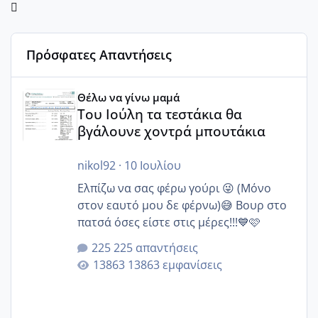
Πρόσφατες Απαντήσεις
Του Ιούλη τα τεστάκια θα βγάλουνε χοντρά μπουτάκια
Θέλω να γίνω μαμά
Του Ιούλη τα τεστάκια θα
βγάλουνε χοντρά μπουτάκια
nikol92
·
10 Ιουλίου
Ελπίζω να σας φέρω γούρι 😜 (Μόνο
στον εαυτό μου δε φέρνω)😅 Βουρ στο
πατσά όσες είστε στις μέρες!!!💙🩷
225 απαντήσεις
13863 εμφανίσεις