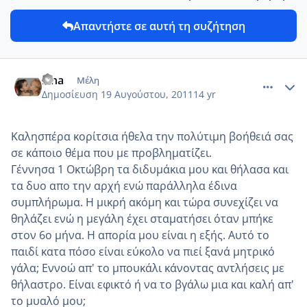
Απαντήστε σε αυτή τη συζήτηση
comment_768196
Author stats
lena
Μέλη
Δημοσίευση
19 Αυγούστου, 2011
14 yr
Καλησπέρα κορίτσια ήθελα την πολύτιμη βοήθειά σας
σε κάποιο θέμα που με προβληματίζει.
Γέννησα 1 Οκτώβρη τα διδυμάκια μου και θήλασα και
τα δυο απο την αρχή ενώ παράλληλα έδινα
συμπλήρωμα. Η μικρή ακόμη και τώρα συνεχίζει να
θηλάζει ενώ η μεγάλη έχει σταματήσει όταν μπήκε
στον 6ο μήνα. Η απορία μου είναι η εξής. Αυτό το
παιδί κατα πόσο είναι εύκολο να πιεί ξανά μητρικό
γάλα; Εννοώ απ' το μπουκάλι κάνοντας αντλήσεις με
θήλαστρο. Είναι εφικτό ή να το βγάλω μια και καλή απ'
το μυαλό μου;