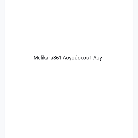
γράψετε όσες κοπέλες είστε σε
παρόμοια φάση;; Αυτή την στιγμή έχω
δύο χαμένους κύκλους δεν έχω έρθει
περίοδο αυτό τον μήνα περίμενα 20 δεν
ήρθα απλά είδα λίγα ροζ έκανα υπέρηχο
την επομενη μέρα και το ενδομήτριό
ήταν 11,1 χιλιοστά πολύ κα
Melikara86
1 Αυγούστου
1 Αυγ