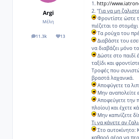
1.
http://www.iatrone
2. "
Για να μη ζαλιστε
Argi
Φροντίστε ώστε το
Μέλη
πιέζεται το στομάχι
Τα ρούχα του πρέπ
11.3k
13
posts
Reputation
Διαβάστε του εσεί
να διαβάζει μόνο το
Δώστε στο παιδί 
ταξίδι και φροντίστ
Τροφές που συνιστώ
βραστά λαχανικά.
Αποφύγετε τα λιπ
Μην αναπολείτε ε
Αποφεύγετε την π
πλοίου) και έχετε 
Μην καπνίζετε δί
Τι να κάνετε αν ζαλι
Στο αυτοκίνητο: Κ
καθαρό αέρα να περ