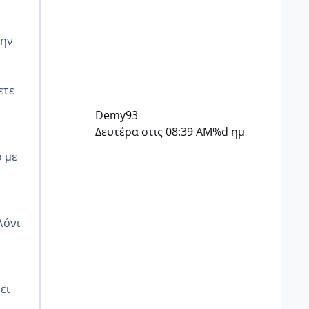
ξέρω τι να πω είναι δύσκολο..
εγώ παίζει να μην άντεχα στην
θέση σου ..
μην
ετε
Demy93
Δευτέρα στις 08:39 AM
%d ημ
 με
λόνι
ει