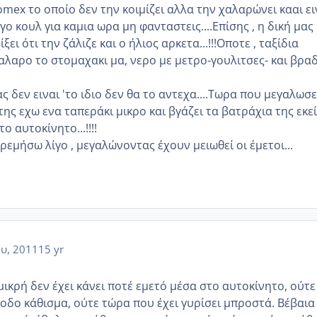
omex το οποίο δεν την κοιμίζει αλλα την χαλαρώνει κααι ει
γο κουλ για καμια ωρα μη φανταστεις....Επίσης , η δική μας
ξει ότι την ζάλιζε και ο ήλιος αρκετα...!!!Οποτε , ταξίδια
λαρο το στομαχακι μα, νερο με μετρο-γουλιτσες- και βρα
ς δεν ειναι 'το ιδιο δεν θα το αντεχα....Τωρα που μεγαλωσε
 της εχω ενα ταπεράκι μικρο και βγάζει τα βατράχια της εκεί
ο αυτοκίνητο...!!!!
ηρεμήσω λίγο , μεγαλώνοντας έχουν μειωθεί οι έμετοι...
ου, 2011
15 yr
ικρή δεν έχει κάνει ποτέ εμετό μέσα στο αυτοκίνητο, ούτε
οδο κάθισμα, ούτε τώρα που έχει γυρίσει μπροστά. Βέβαια