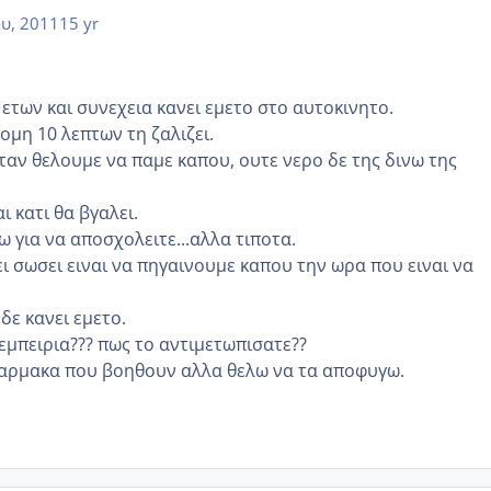
ου, 2011
15 yr
 ετων και συνεχεια κανει εμετο στο αυτοκινητο.
ομη 10 λεπτων τη ζαλιζει.
ταν θελουμε να παμε καπου, ουτε νερο δε της δινω της
ι κατι θα βγαλει.
χω για να αποσχολειτε...αλλα τιποτα.
ι σωσει ειναι να πηγαινουμε καπου την ωρα που ειναι να
δε κανει εμετο.
εμπειρια??? πως το αντιμετωπισατε??
αρμακα που βοηθουν αλλα θελω να τα αποφυγω.