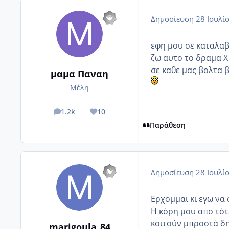
Δημοσίευση
28 Ιουλί
εφη μου σε καταλαβαινω.
ζω αυτο το δραμα Χ 
σε καθε μας βολτα 
μαμα Παναη
Μέλη
1.2k
10
posts
Reputation
Παράθεση
Δημοσίευση
28 Ιουλί
Ερχομμαι κι εγω να
Η κόρη μου απο τότ
κοιτούν μπροστά δηλ
marigoula_84