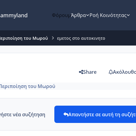
ammyland
Φόρουμ
Άρθρα
Ροή Κοινότητας
Περιποίηση του Μωρού
εμετος στο αυτοκινητο
Share
Ακόλουθο
Περιποίηση του Μωρού
νήστε νέα συζήτηση
Απαντήστε σε αυτή τη συζή