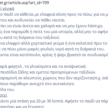
t.gr/article.asp?art_id=709
ί γενικά
 παιδί να κάθεται με ελαφριά κλίση προς τα πίσω, για να 
 του και κινδυνεύει να πάθει ναυτία.
ει να είναι άνετα και χαλαρά και να μην έχουν λάστιχο.
ς ένα παραμύθι ή πείτε του μία ιστορία, αλλά μην το αφήν
υ κατά τη διάρκεια του ταξιδιού.
ένα ελαφρύ αλλά χορταστικό γεύμα ή ένα κολατσιό πριν το
ε να πίνει μόνο μικρές γουλιές νερό κατά τη διάρκειά του.
νται είναι κοτόπουλο, κρέας ή ψάρι βραστό σε συνδυασμό
αρά φαγητά , τα γλυκίσματα και τα αναψυκτικά.
πεισόδια ζάλης και εμετού προηγούμενων ταξιδιών.
αραμονή σε κλειστούς χώρους που δεν αερίζονται(π.χ. σα
κάποιο παράθυρο ανοιχτό στο αυτοκίνητο.
πλα του.
στεί
άντε μία στάση για 20 με 30 λεπτά. Αφήστε το παιδί να πάρ
πατήσει και να ξεχαστεί.