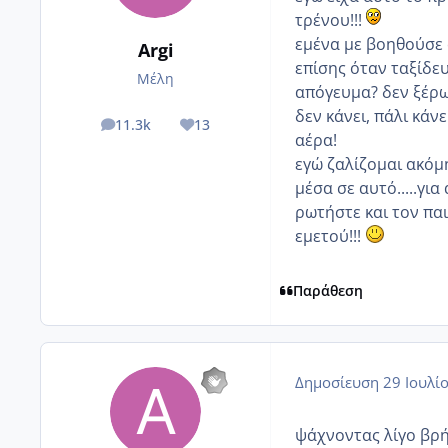
τρένου!!!
εμένα με βοηθούσε 
Argi
επίσης όταν ταξίδευα
Μέλη
απόγευμα? δεν ξέρω 
δεν κάνει, πάλι κάνε
11.3k
13
posts
Reputation
αέρα!
εγώ ζαλίζομαι ακόμ
μέσα σε αυτό.....για
ρωτήστε και τον παι
εμετού!!!
Παράθεση
Δημοσίευση
29 Ιουλί
ψάχνοντας λίγο βρή