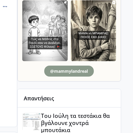
comment_761628
@mammylandreal
Απαντήσεις
Του Ιούλη τα τεστάκια θα βγάλουνε χοντρά μπουτά
Του Ιούλη τα τεστάκια θα
βγάλουνε χοντρά
μπουτάκια