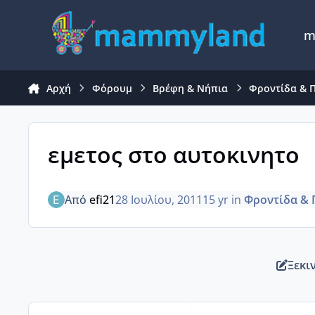
Μετάβαση σε περιεχόμενο
m
Αρχή
Φόρουμ
Βρέφη & Νήπια
Φροντίδα & 
εμετος στο αυτοκινητο
Από
efi21
28 Ιουλίου, 2011
15 yr
in
Φροντίδα & 
Ξεκι