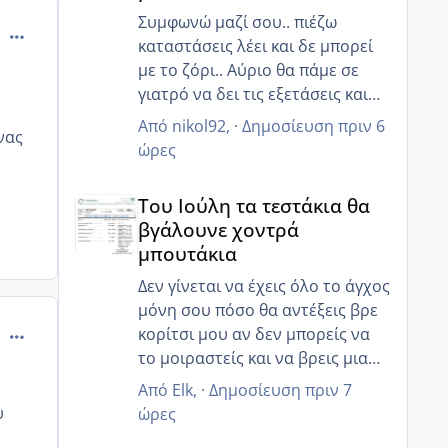
Συμφωνώ μαζί σου.. πιέζω
comment_761661
καταστάσεις λέει και δε μπορεί
με το ζόρι.. Αύριο θα πάμε σε
γιατρό να δει τις εξετάσεις και
ίσως καταλάβει ότι πρέπει να
Από
nikol92
, ·
Δημοσίευση
πριν 6
νας
βιαστούμε.. 😒
ώρες
Του Ιούλη τα τεστάκια θα βγάλουνε χοντρά μπουτά
Του Ιούλη τα τεστάκια θα
βγάλουνε χοντρά
μπουτάκια
Δεν γίνεται να έχεις όλο το άγχος
μόνη σου πόσο θα αντέξεις βρε
comment_761700
κορίτσι μου αν δεν μπορείς να
το μοιραστείς και να βρεις μια
κατανόηση από τον άντρα σου
Από
Elk
, ·
Δημοσίευση
πριν 7
ποιος θα σε καταλάβει ;
υ
ώρες
Και εγώ δεν μπορούσα να το