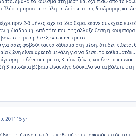
ροστά, έβαλα το κάθισμα στη μέση και όχι πίσω από το κάθ
ι βλέπει μπροστά σε όλη τη διάρκεια της διαδρομής και δε
χρι πριν 2-3 μήνες έιχε το ίδιο θέμα, έκανε συνέχεια εμετ
ταν η διαδρομή. Από τότε που της άλλαξε θέση η κουμπάρα
έβαλε στη μέση, δεν ξαναέκανε εμετό.
για όσες φοβούνται το κάθισμα στη μέση, ότι δεν τίθεται 
αία ζώνη είναι αρκετά μεγάλη για να δέσει το καθισματάκι.
 σίγουρη το δένω και με τις 3 πίσω ζώνες και δεν το κουνάει
2 ή 3 παιδάκια βέβαια είναι λίγο δύσκολο να τα βάλετε στη
ου, 2011
15 yr
ρόβλημα, έκανα εμετό με κάθε μέσο μεταφοράς εκτός του