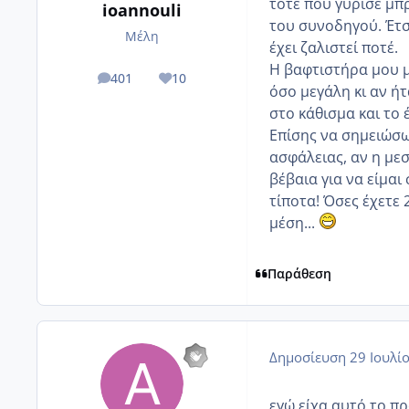
τότε που γύρισε μπ
ioannouli
του συνοδηγού. Έτσ
Μέλη
έχει ζαλιστεί ποτέ.
Η βαφτιστήρα μου μέ
401
10
posts
Reputation
όσο μεγάλη κι αν ή
στο κάθισμα και το 
Επίσης να σημειώσω 
ασφάλειας, αν η μεσ
βέβαια για να είμαι
τίποτα! Όσες έχετε 
μέση...
Παράθεση
Δημοσίευση
29 Ιουλί
εγώ είχα αυτό το π