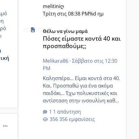
melitiniღ
ιμό
Τρίτη στις 08:38 PM
%d ημ
μη
Πόσες είμαστε κοντά 40 και προσπαθούμε;;
ερό
Θέλω να γίνω μαμά
υ
Πόσες είμαστε κοντά 40 και
προσπαθούμε;;
ά
τική
Melikara86
·
Σάββατο στις 12:30
PM
Καλησπέρα... Είμαι κοντά στα 40.
Και. Προσπαθώ για ένα ακόμα
παιδάκι... Έχω πολυκυστικές και
αντίσταση στην ινσουλίνη καθώς
και χάσιμοτο! Έχω λίγα κιλά
1 απάντηση
παραπάνω και όσο κ αν
356 εμφανίσεις
προσπαθώ δεν χάνω εύκολα!
comment_761925
Προσπαθώ για ακόμη ένα παιδί
εδώ και 1,5 χρόνο! Θέλετε να