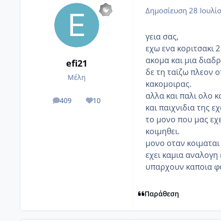
Δημοσίευση
28 Ιουλί
γεια σας,
εχω ενα κοριτσακι 2
ακομα και μια διαδρ
efi21
δε τη ταϊζω πλεον ο
Μέλη
κακομοιρας.
αλλα και παλι ολο κα
409
10
posts
Reputation
και παιχνιδια της ε
το μονο που μας εχε
κοιμηθει.
μονο οταν κοιμαται 
εχει καμια αναλογη 
υπαρχουν καποια φ
Παράθεση