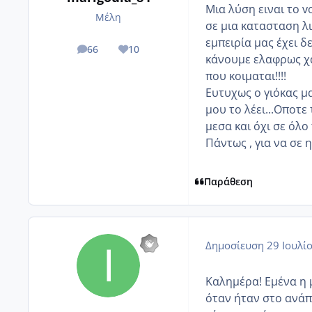
Μια λύση ειναι το v
Μέλη
σε μια κατασταση λι
εμπειρία μας έχει δεί
66
10
posts
Reputation
κάνουμε ελαφρως χα
που κοιμαται!!!!
Ευτυχως ο γιόκας μα
μου το λέει...Οποτε
μεσα και όχι σε όλο τ
Πάντως , για να σε 
Παράθεση
Δημοσίευση
29 Ιουλί
Καλημέρα! Εμένα η μ
όταν ήταν στο ανάπ