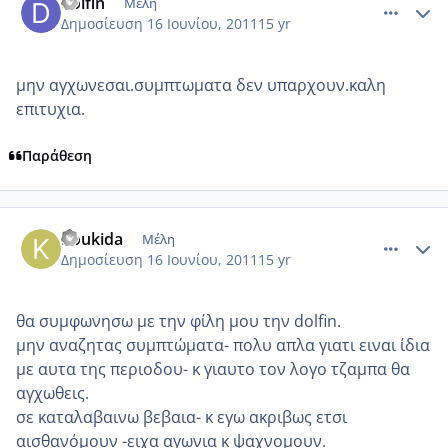
dolfin
Μέλη
Δημοσίευση
16 Ιουνίου, 2011
15 yr
μην αγχωνεσαι.συμπτωματα δεν υπαρχουν.καλη
επιτυχια.
Παράθεση
comment_746375
Author stats
Koukida
Μέλη
Δημοσίευση
16 Ιουνίου, 2011
15 yr
θα συμφωνησω με την φίλη μου την dolfin.
μην αναζητας συμπτώματα- πολυ απλα γιατι ειναι ίδια
με αυτα της περιοδου- κ γιαυτο τον λογο τζαμπα θα
αγχωθεις.
σε καταλαβαινω βεβαια- κ εγω ακριβως ετσι
αισθανόμουν -ειχα αγωνια κ ψαχνομουν.