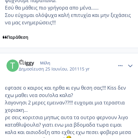
ψάχνουμε παραπάνω.
Εσύ θα μάθεις πιο γρήγορα απο μένα......
Σου εύχομαι ολόψυχα καλή επιτυχία και μην ξεχάσεις
να μας ενημερώσεις!!!
Παράθεση
comment_750438
Author stats
twiggy
Μέλη
Δημοσίευση
25 Ιουνίου, 2011
15 yr
εφτασε ο καιρος και ηρθα κι εγω θεση σας!!! Kiss δεν
εχω μαθει νεα σου!ολα καλα?
λαγονησι 2 μερες εμειναν??!!! ευχομαι μια τεραστια
χοριακη...
ρε σεις κοριτσια μηπως αυτα τα ουτρο φερνουν λιγο
καταθλιψουλα? γιατι ενω μια βδομαδα τωρα ειμαι
καλα και αισιοδοξη απο εχθες εχω πεσει φοβερα μεσα