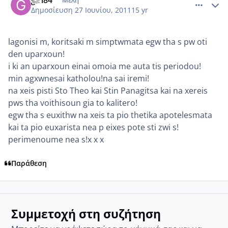
Δημοσίευση
27 Ιουνίου, 2011
15 yr
lagonisi m, koritsaki m simptwmata egw tha s pw oti
den uparxoun!
i ki an uparxoun einai omoia me auta tis periodou!
min agxwnesai katholou!na sai iremi!
na xeis pisti Sto Theo kai Stin Panagitsa kai na xereis
pws tha voithisoun gia to kalitero!
egw tha s euxithw na xeis ta pio thetika apotelesmata
kai ta pio euxarista nea p eixes pote sti zwi s!
perimenoume nea s!x x x
Παράθεση
Συμμετοχή στη συζήτηση