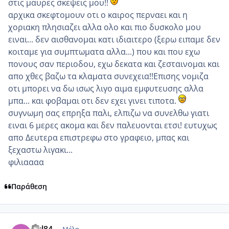
στις μαυρες σκεψεις μου!!
αρχικα σκεφτομουν οτι ο καιρος περναει και η
χοριακη πλησιαζει αλλα ολο και πιο δυσκολο μου
ειναι... δεν αισθανομαι κατι ιδιαιτερο (ξερω ειπαμε δεν
κοιταμε για συμπτωματα αλλα...) που και που εχω
πονους σαν περιοδου, εχω δεκατα και ζεσταινομαι και
απο χθες βαζω τα κλαματα συνεχεια!!Επισης νομιζα
οτι μπορει να δω ισως λιγο αιμα εμφυτευσης αλλα
μπα... και φοβαμαι οτι δεν εχει γινει τιποτα.
συγνωμη σας επρηξα παλι, ελπιζω να συνελθω γιατι
ειναι 6 μερες ακομα και δεν παλευονται ετσι! ευτυχως
απο Δευτερα επιστρεφω στο γραφειο, μπας και
ξεχαστω λιγακι...
φιλιαααα
Παράθεση
comment_750940
Author stats
girl84
Μέλη