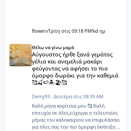
flowerv
Τρίτη στις 09:18 PM
%d ημ
Αύγουστος ήρθε ξανά γεμάτος γέλια και ανεμελιά μακάρι 
Θέλω να γίνω μαμά
Αύγουστος ήρθε ξανά γεμάτος
γέλια και ανεμελιά μακάρι
φεύγοντας να αφήσει το πιο
όμορφο δωράκι για την καθεμιά
🥰🍒🍉🏝️🏖️🥰
Demy93
·
Δευτέρα στις 08:39 AM
Καλό.μηνα κορίτσια μου 🥰 Καλή
επιτυχία σε όλες,εύχομαι ο τελευταίος
μήνας του καλοκαιριού να επιφυλάσσει
για όλες σας την πιο όμορφη έκπληξη 🧿