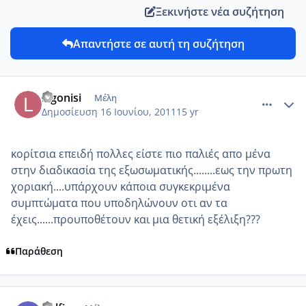
Ξεκινήστε νέα συζήτηση
Απαντήστε σε αυτή τη συζήτηση
comment_746366
Author stats
lagonisi
Μέλη
Δημοσίευση
16 Ιουνίου, 2011
15 yr
κορίτσια επειδή πολλες είστε πιο παλιές απο μένα
στην διαδικασία της εξωσωματικής........εως την πρωτη
χοριακή....υπάρχουν κάποια συγκεκριμένα
συμπτώματα που υποδηλώνουν οτι αν τα
έχεις......προυποθέτουν και μια θετική εξέλιξη???
Παράθεση
comment_746373
Author stats