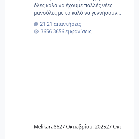
όλες καλά να έχουμε πολλές νέες
μανούλες με το καλό να γεννήσουν
αυτές που ήδη περιμένουν. Να πάρουν
21 απαντήσεις
γερα μωράκια στην αγκαλίτσα τους
3656 εμφανίσεις
🙏🏼🙏🏼 Ας πάμε λοιπόν στο θέμα μου.
Τελευταία περίοδο 25 σεπτεμβρίου
Εδώ και τέσσερις πέντε μέρες νιώθω
αρρωστη δεν έχω κουράγιο για τίποτα
πονάει πολύ το στήθος μου και τα δύο
και βάζω θερμόμετρο και έχω συνεχώς
37 με 37, 3 Έτσι λοιπόν είπα να κάνω
ένα τεστ την παρασ
Melikara86
27 Οκτωβρίου, 2025
27 Οκτ