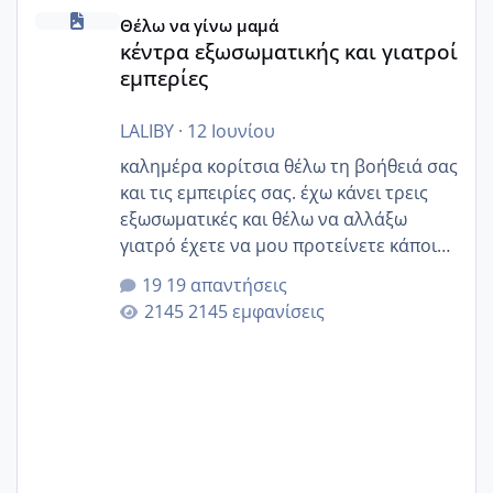
κέντρα εξωσωματικής και γιατροί εμπερίες
Θέλω να γίνω μαμά
κέντρα εξωσωματικής και γιατροί
εμπερίες
LALIBY
·
12 Ιουνίου
καλημέρα κορίτσια θέλω τη βοήθειά σας
και τις εμπειρίες σας. έχω κάνει τρεις
εξωσωματικές και θέλω να αλλάξω
γιατρό έχετε να μου προτείνετε κάποιον
που μείνατε ευχαριστημένες και είχατε
19 απαντήσεις
επιιτυχία? έκανα στο υγεία με τον
2145 εμφανίσεις
ζερβομανωλάκη (δεν το εψαξε καθόλου
το θέμα δεν μου άρεσε καθο΄λου) και
στο γένεσις με τον πάντο