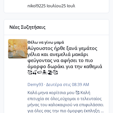
nikol92
25 Ιουλίου
25 Ιουλ
Νέες Συζητήσεις
Αύγουστος ήρθε ξανά γεμάτος γέλια και ανεμελιά μακάρι 
Θέλω να γίνω μαμά
Αύγουστος ήρθε ξανά γεμάτος
γέλια και ανεμελιά μακάρι
φεύγοντας να αφήσει το πιο
όμορφο δωράκι για την καθεμιά
🥰🍒🍉🏝️🏖️🥰
Demy93
·
Δευτέρα στις 08:39 AM
Καλό.μηνα κορίτσια μου 🥰 Καλή
επιτυχία σε όλες,εύχομαι ο τελευταίος
μήνας του καλοκαιριού να επιφυλάσσει
για όλες σας την πιο όμορφη έκπληξη 🧿