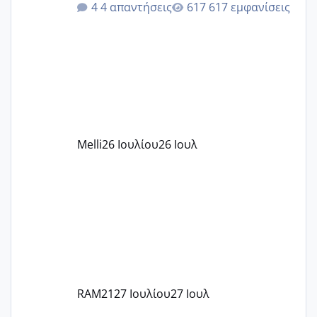
4 απαντήσεις
617 εμφανίσεις
δίδακτρα και τα τροφεια του ιδιωτικού
παιδικού σταθμού για όποιον το έχει
πάρει. Οι παιδικοί σταθμοί έχουν
υπογράψει σύμβαση με την ΕΕΤΑΑ ότι
δέχονται παιδιά με βαουτσερ και ότι
αυτό τα καλύπτει όλα εκτός από έξτρα
όπως σχολικό λεωφορείο κτλ. Είναι
παράνομο να χρεώνουν κάτι επιπλέον.
Melli
26 Ιουλίου
26 Ιουλ
Εγώ πήγα σε έναν ιδιωτικό παιδικό στ
RAM21
27 Ιουλίου
27 Ιουλ