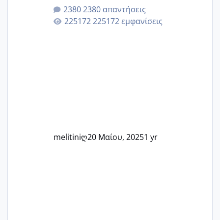
μητρότητα μέσω εξωσωματικής το 2025.
2380 απαντήσεις
Εδώ θα μοιραστούμε αγωνίες, χαρές,
225172 εμφανίσεις
εμπειρίες και κάθε μικρή ή μεγάλη
στιγμή αυτού του ξεχωριστού ταξιδιού.
Καμία δεν είναι μόνη – όλες μαζί
μπορούμε να στηρίξουμε η μία την
άλλη, να δώσουμε κουράγιο στις
δύσκολες στιγμές και να γιορτάσουμε
τις μικρές και μεγάλες νίκες. Είτε είστε
στο στάδιο της προετοιμασίας, είτε
ετοιμάζεστε
melitiniღ
20 Μαίου, 2025
1 yr