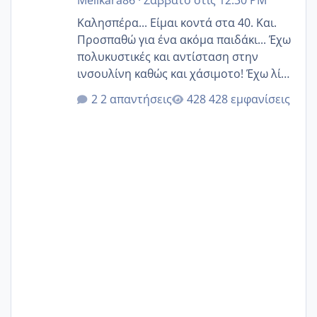
Καλησπέρα... Είμαι κοντά στα 40. Και.
Προσπαθώ για ένα ακόμα παιδάκι... Έχω
πολυκυστικές και αντίσταση στην
ινσουλίνη καθώς και χάσιμοτο! Έχω λίγα
κιλά παραπάνω και όσο κ αν προσπαθώ
2 απαντήσεις
428 εμφανίσεις
δεν χάνω εύκολα! Προσπαθώ για ακόμη
ένα παιδί εδώ και 1,5 χρόνο! Θέλετε να
γράψετε όσες κοπέλες είστε σε
παρόμοια φάση;; Αυτή την στιγμή έχω
δύο χαμένους κύκλους δεν έχω έρθει
περίοδο αυτό τον μήνα περίμενα 20 δεν
ήρθα απλά είδα λίγα ροζ έκανα υπέρηχο
την επομενη μέρα και το ενδομήτριό
ήταν 11,1 χιλιοστά πολύ κα