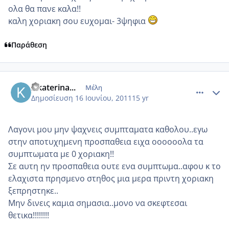
ολα θα πανε καλα!!
καλη χοριακη σου ευχομαι- 3ψηφια
Παράθεση
comment_746453
Author stats
...katerina...
Μέλη
Δημοσίευση
16 Ιουνίου, 2011
15 yr
Λαγονι μου μην ψαχνεις συμπταματα καθολου..εγω
στην αποτυχημενη προσπαθεια ειχα οοοοοολα τα
συμπτωματα με 0 χοριακη!!
Σε αυτη ην προσπαθεια ουτε ενα συμπτωμα..αφου κ το
ελαχιστα πρησμενο στηθος μια μερα πριντη χοριακη
ξεπρηστηκε..
Μην δινεις καμια σημασια..μονο να σκεφτεσαι
θετικα!!!!!!!!