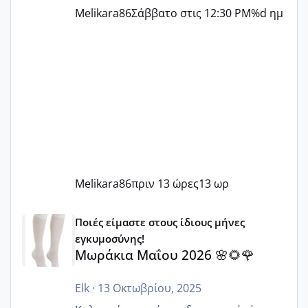
Melikara86
Σάββατο στις 12:30 PM
%d ημ
Melikara86
πριν 13 ώρες
13 ωρ
Μωράκια Μαΐου 2026 🌸🌻🌹
Ποιές είμαστε στους ίδιους μήνες
εγκυμοσύνης!
Μωράκια Μαΐου 2026 🌸🌻🌹
Elk
·
13 Οκτωβρίου, 2025