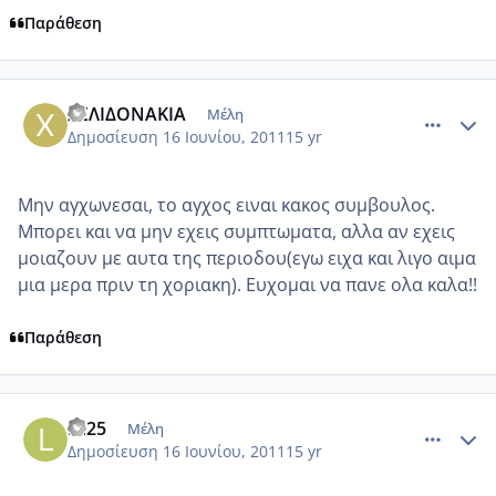
Παράθεση
comment_746458
Author stats
ΧΕΛΙΔΟΝΑΚΙΑ
Μέλη
Δημοσίευση
16 Ιουνίου, 2011
15 yr
Μην αγχωνεσαι, το αγχος ειναι κακος συμβουλος.
Μπορει και να μην εχεις συμπτωματα, αλλα αν εχεις
μοιαζουν με αυτα της περιοδου(εγω ειχα και λιγο αιμα
μια μερα πριν τη χοριακη). Ευχομαι να πανε ολα καλα!!
Παράθεση
comment_746493
Author stats
lia25
Μέλη
Δημοσίευση
16 Ιουνίου, 2011
15 yr