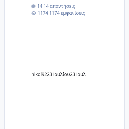
για την ηλικία μου.. Είχα ήδη μια
14 απαντήσεις
εγκυμοσύνη, που έπρεπε να τερματιστεί
1174 εμφανίσεις
στην 27η εβδομάδα και προσπαθώ 7
μήνες ήδη και αρχίζω να αγχώνομαι με
το 1,18... Είμαι 33.. Κάποια που να έμεινε
με χαμηλή άμη???
nikol92
23 Ιουλίου
23 Ιουλ