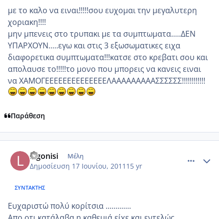
με το καλο να ειναι!!!!!σου ευχομαι την μεγαλυτερη
χοριακη!!!!
μην μπενεις στο τρυπακι με τα συμπτωματα.....ΔΕΝ
ΥΠΑΡΧΟΥΝ.....εγω και στις 3 εξωσωματικες ειχα
διαφορετικα συμπτωματα!!!κατσε στο κρεβατι σου και
απολαυσε το!!!!!το μονο που μπορεις να κανεις ειναι
να ΧΑΜΟΓΕΕΕΕΕΕΕΕΕΕΕΕΕΕΛΑΑΑΑΑΑΑΑΑΣΣΣΣΣΣ!!!!!!!!!!!!
Παράθεση
comment_746542
Author stats
lagonisi
Μέλη
Δημοσίευση
17 Ιουνίου, 2011
15 yr
ΣΥΝΤΆΚΤΗΣ
Ευχαριστώ πολύ κορίτσια .............
Απο οτι κατάλαβα η καθεμιά είχε και εντελώς