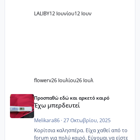
LALIBY
12 Ιουνίου
12 Ιουν
flowerv
26 Ιουλίου
26 Ιουλ
Έχω μπερδευτεί
Προσπαθώ εδώ και αρκετό καιρό
Έχω μπερδευτεί
Melikara86
·
27 Οκτωβρίου, 2025
Κορίτσια καλησπέρα. Είχα χαθεί από το
forum για πολύ καιρό. Εύχομαι να είστε