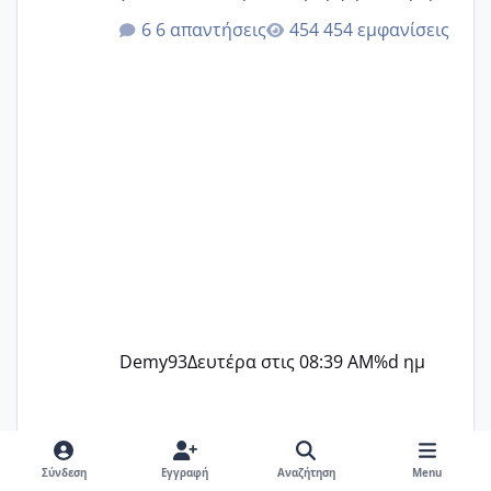
@Elk @Melikara86 @Παρασκευαιδου
6 απαντήσεις
454 εμφανίσεις
@Zenia z @melitiniღ @Christi.D.
@flowerv @Riaa @Ngsofia
Demy93
Δευτέρα στις 08:39 AM
%d ημ
Σύνδεση
Εγγραφή
Αναζήτηση
Menu