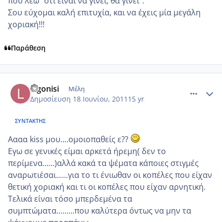
που λέω "ότι είναι να γίνει, θα γίνει".
Σου εύχομαι καλή επιτυχία, και να έχεις μία μεγάλη
χοριακή!!!
Παράθεση
comment_746927
Author stats
lagonisi
Μέλη
Δημοσίευση
18 Ιουνίου, 2011
15 yr
ΣΥΝΤΆΚΤΗΣ
Αααα kiss μου....ομοιοπαθείς ε??
Εγω σε γενικές είμαι αρκετά ήρεμη( δεν το
περίμενα......)αλλά κακά τα ψέματα κάποιες στιγμές
αναρωτιέσαι......για το τι ένιωθαν οι κοπέλες που είχαν
θετική χοριακή και τι οι κοπέλες που είχαν αρνητική.
Τελικά είναι τόσο μπερδεμένα τα
συμπτώματα.........που καλύτερα όντως να μην τα