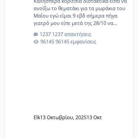
Καλησπέρα κορίτσια διστακτικά είπα να
ανοίξω το θεματάκι για τα μωράκια του
Μαΐου εγώ είμαι 9 εβδ σήμερα πήγα
γιατρό μου είπε μετά της 28/10 να
κλείσω ραντεβού για την αυχενική είναι
1237 απαντήσεις
καμιά άλλη κοπέλα να γεννάει Μάιο ;;
96145 εμφανίσεις
Elk
13 Οκτωβρίου, 2025
13 Οκτ