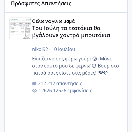
Πρόσφατες Απαντήσεις
Του Ιούλη τα τεστάκια θα βγάλουνε χοντρά μπουτάκια
Θέλω να γίνω μαμά
Του Ιούλη τα τεστάκια θα
βγάλουνε χοντρά μπουτάκια
nikol92
·
10 Ιουλίου
Ελπίζω να σας φέρω γούρι 😜 (Μόνο
στον εαυτό μου δε φέρνω)😅 Βουρ στο
πατσά όσες είστε στις μέρες!!!💙🩷
212 απαντήσεις
12626 εμφανίσεις