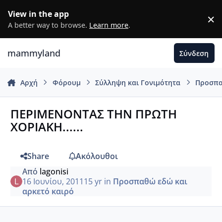
Μετάβαση σε περιεχόμενο
View in the app
×
D
A better way to browse.
Learn more
.
mammyland
Σύνδεση
Αρχή
Φόρουμ
Σύλληψη και Γονιμότητα
Προσπα
ΠΕΡΙΜΕΝΟΝΤΑΣ ΤΗΝ ΠΡΩΤΗ
ΧΟΡΙΑΚΗ......
Share
Ακόλουθοι
Από
lagonisi
16 Ιουνίου, 2011
15 yr
in
Προσπαθώ εδώ και
αρκετό καιρό