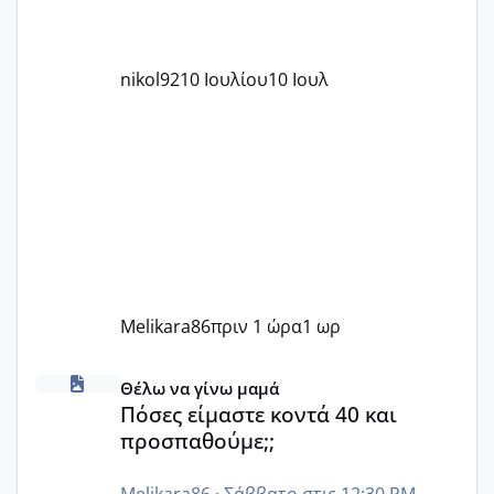
nikol92
10 Ιουλίου
10 Ιουλ
Melikara86
πριν 1 ώρα
1 ωρ
Πόσες είμαστε κοντά 40 και προσπαθούμε;;
Θέλω να γίνω μαμά
Πόσες είμαστε κοντά 40 και
προσπαθούμε;;
Melikara86
·
Σάββατο στις 12:30 PM