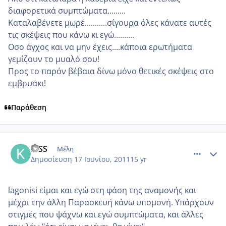
διαφορετικά συμπτώματα.........
Καταλαβένετε μωρέ...........σίγουρα όλες κάνατε αυτές
τις σκέψεις που κάνω κι εγώ..........
Οσο άγχος και να μην έχεις....κάποια ερωτήματα
γεμίζουν το μυαλό σου!
Προς το παρόν βέβαια δίνω μόνο θετικές σκέψεις στο
εμβρυάκι!
Παράθεση
comment_746719
Author stats
KISS
Μέλη
Δημοσίευση
17 Ιουνίου, 2011
15 yr
lagonisi είμαι και εγώ στη φάση της αναμονής και
μέχρι την άλλη Παρασκευή κάνω υπομονή. Υπάρχουν
στιγμές που ψάχνω και εγώ συμπτώματα, και άλλες