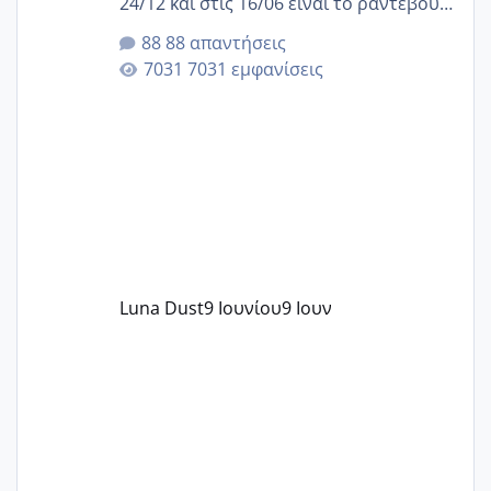
24/12 και στις 16/06 είναι το ραντεβού
της αυχενικής διαφάνειας. Έχω αρκετό
88 απαντήσεις
άγχος και οι μέρες δεν φαίνεται να
7031 εμφανίσεις
περνάνε με τίποτα.
Luna Dust
9 Ιουνίου
9 Ιουν