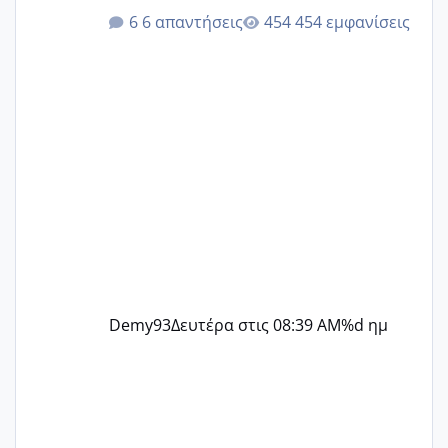
@Elk @Melikara86 @Παρασκευαιδου
6 απαντήσεις
454 εμφανίσεις
@Zenia z @melitiniღ @Christi.D.
@flowerv @Riaa @Ngsofia
Demy93
Δευτέρα στις 08:39 AM
%d ημ