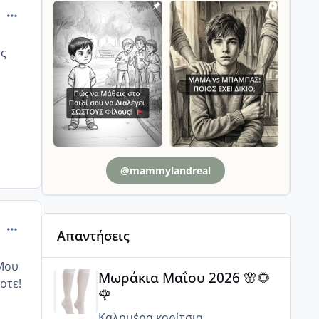
comment_608241
ες
@mammylandreal
comment_608248
Απαντήσεις
Μωράκια Μαΐου 2026 🌸🌻🌹
 Μου
Μωράκια Μαΐου 2026 🌸🌻
οτε!
🌹
Καλημέρα κορίτσια