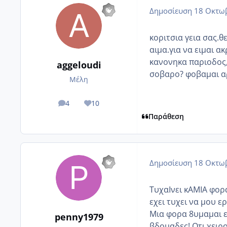
Δημοσίευση
18 Οκτωβ
κοριτσια γεια σας.θ
αιμα.για να ειμαι α
κανονηκα παριοδος,κ
aggeloudi
σοβαρο? φοβαμαι 
Μέλη
4
10
posts
Reputation
Παράθεση
Δημοσίευση
18 Οκτωβ
ΤυχαΙνει κΑΜΙΑ φορα
εχει τυχει να μου ε
Μια φορα 8υμαμαι ει
penny1979
βδομαδες! Οτι χειρο