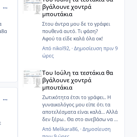
πήγα εχτές παράγγειλα και της
βγάλουνε χοντρά
comment_608320
τούρτες τα έχω κανονίσει όλα
μπουτάκια
περιμένουν πως και πως 😂
α
Στου άντρα μου δε το γράφει
α8α
πουθενά αυτό. Τι φάση?
Αφού τα είδε καλά όλα οκ!
Από
nikol92
, ·
Δημοσίευση
πριν 9
ώρες
Του Ιούλη τα τεστάκια θα βγάλουνε χοντρά μπουτά
Του Ιούλη τα τεστάκια θα
βγάλουνε χοντρά
μπουτάκια
Ζωτικότητα έτσι το γράφει.. Η
comment_608607
γυναικολόγος μου είπε ότι τα
αποτελέσματα είναι καλά... Αλλά
δεν ξέρω.. Θα στο ανεβάσω να το
ε
δεις κ εσύ
Από
Melikara86
, ·
Δημοσίευση
πριν 9 ώρες