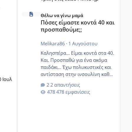
ς
Πόσες είμαστε κοντά 40 και προσπαθούμε;;
Θέλω να γίνω μαμά
Πόσες είμαστε κοντά 40 και
προσπαθούμε;;
Melikara86
·
1 Αυγούστου
Καλησπέρα... Είμαι κοντά στα 40.
Και. Προσπαθώ για ένα ακόμα
παιδάκι... Έχω πολυκυστικές και
αντίσταση στην ινσουλίνη καθώς
0 Ιουλ
και χάσιμοτο! Έχω λίγα κιλά
2 απαντήσεις
παραπάνω και όσο κ αν
478 εμφανίσεις
προσπαθώ δεν χάνω εύκολα!
Προσπαθώ για ακόμη ένα παιδί
εδώ και 1,5 χρόνο! Θέλετε να
γράψετε όσες κοπέλες είστε σε
παρόμοια φάση;; Αυτή την
στιγμή έχω δύο χαμένους