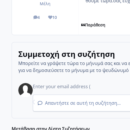
θουμε τωρα.σας ευ
Μέλη
4
10
posts
Reputation
Παράθεση
Συμμετοχή στη συζήτηση
Μπορείτε να γράψετε τώρα το μήνυμά σας και να 
για να δημοσιεύσετε το μήνυμα με το ψευδώνυμό 
Απαντήστε σε αυτή τη συζήτηση...
Μετάβαση στην Λίστα Συζητήσεων