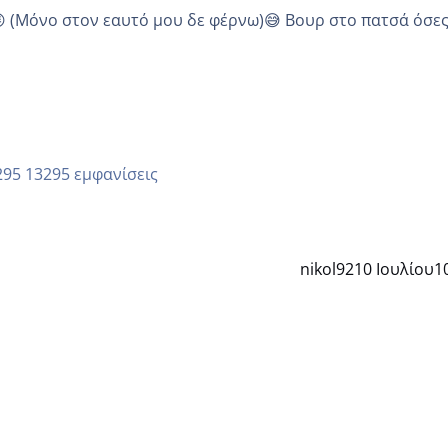
😜 (Μόνο στον εαυτό μου δε φέρνω)😅 Βουρ στο πατσά όσε
13295 εμφανίσεις
nikol92
10 Ιουλίου
1