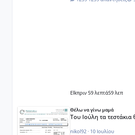
Elk
πριν 59 λεπτά
59 λεπ
Του Ιούλη τα τεστάκια θα βγάλουνε χοντρά μπουτάκι
Θέλω να γίνω μαμά
Του Ιούλη τα τεστάκια
nikol92
·
10 Ιουλίου