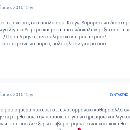
ρίου, 2010
15 yr
ετοιες σκεψεις στο μυαλο σου! Κι εγω 8υμαμαι ενα διαστημ
λιγο λιγο κα8ε μερα και μετα απο ενδοκολπικη εξεταση ..εμ
ες! Πηρα 6 μηνες αντισυληπτικα και μου περασε!
και επεμεινε να παρεις παλι τηλ την γιατρο σου...!
ρίου, 2010
15 yr
ΣΥΝΤΆΚΤΗΣ
ρο μου σημερα.πιστευει οτι ειναι ορμονικο καθαρο,αλλα αν
ν πεμτη,θα παω την παρασκευη για να ηρεμησω και λιγο.σ
ανω τεστ παπ.δεν ξερω φωβαμαι μηπως ειναι κατι κακο.θα