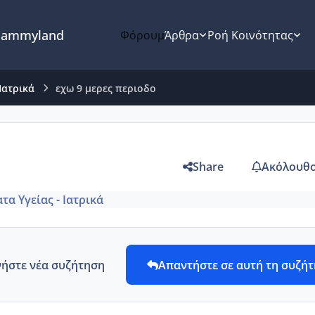
ammyland
Φόρουμ
Άρθρα
Ροή Κοινότητας
Ιατρικά
εχω 9 μερες περιοδο
Share
Ακόλουθο
τα Υγείας - Ιατρικά
νήστε νέα συζήτηση
Απαντήστε σε αυτή τη συζή