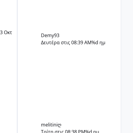
3 Οκτ
Demy93
Δευτέρα στις 08:39 AM
%d ημ
melitiniღ
Τρίτη στις 08:38 PM
%d ημ