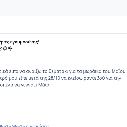
μήνες εγκυμοσύνης!
🌻🌹
κά είπα να ανοίξω το θεματάκι για τα μωράκια του Μαΐου εγώ
τρό μου είπε μετά της 28/10 να κλείσω ραντεβού για την
άλλη κοπέλα να γεννάει Μάιο ;;
96615 εμφανίσεις