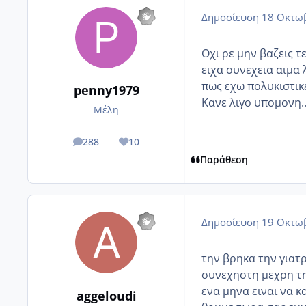
Δημοσίευση
18 Οκτωβ
Οχι ρε μην βαζεις τ
ειχα συνεχεια αιμα 
πως εχω πολυκιστικ
penny1979
Κανε λιγο υπομονη...
Μέλη
288
10
posts
Reputation
Παράθεση
Δημοσίευση
19 Οκτωβ
την βρηκα την γιατ
συνεχηστη μεχρη τη
ενα μηνα ειναι να κ
aggeloudi