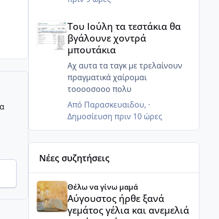
Του Ιούλη τα τεστάκια θα βγάλουνε χοντρά μπουτά
Του Ιούλη τα τεστάκια θα
βγάλουνε χοντρά
μπουτάκια
Αχ αυτα τα ταγκ με τρελαίνουν
πραγματικά χαίρομαι
τοοοοσοοο πολυ
Από
Παρασκευαιδου
, ·
ρα
Δημοσίευση
πριν 10 ώρες
Νέες συζητήσεις
Αύγουστος ήρθε ξανά γεμάτος γέλια και ανεμελιά μ
Θέλω να γίνω μαμά
Αύγουστος ήρθε ξανά
γεμάτος γέλια και ανεμελιά