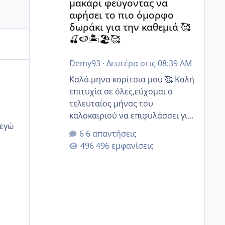
μακάρι φεύγοντας να
αφήσει το πιο όμορφο
δωράκι για την καθεμιά 🥰
🍒🍉🏝️🏖️🥰
Demy93
·
Δευτέρα στις 08:39 AM
Καλό.μηνα κορίτσια μου 🥰 Καλή
επιτυχία σε όλες,εύχομαι ο
τελευταίος μήνας του
καλοκαιριού να επιφυλάσσει για
όλες σας την πιο όμορφη
6 απαντήσεις
έκπληξη 🧿 @Elk @Melikara86
496 εμφανίσεις
@Παρασκευαιδου @Zenia z
@melitiniღ @Christi.D. @flowerv
@Riaa @Ngsofia