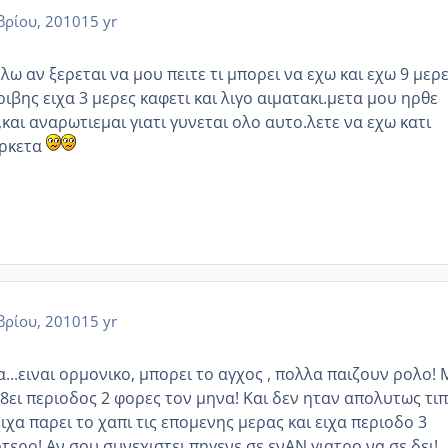
ρίου, 2010
15 yr
ελω αν ξερεται να μου πειτε τι μπορει να εχω και εχω 9 μερ
κριβης ειχα 3 μερες καφετι και λιγο αιματακι.μετα μου ηρθε
αι αναρωτιεμαι γιατι γυνεται ολο αυτο.λετε να εχω κατι
αρκετα
ρίου, 2010
15 yr
...ειναι ορμονικο, μπορει το αγχος , πολλα παιζουν ρολο!
ρ8ει περιοδος 2 φορες τον μηνα! Και δεν ηταν απολυτως τιπ
χα παρει το χαπι τις επομενης μερας και ειχα περιοδο 3
τερο! Αν σου συνεχιστει πηγενε σε ενΑΝ γιατρο να σε δει!