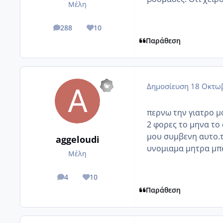
Μέλη
288
10
posts
Reputation
Παράθεση
Δημοσίευση
18 Οκτωβ
περνω την γιατρο μ
2 φορες το μηνα το
μου συμβενη αυτο.το
aggeloudi
υνομιαμα μητρα μπο
Μέλη
4
10
posts
Reputation
Παράθεση