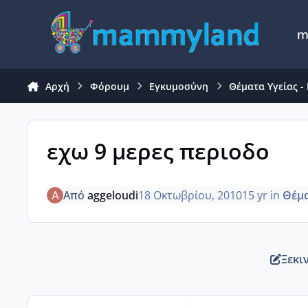
Μετάβαση σε περιεχόμενο
m
Αρχή
Φόρουμ
Εγκυμοσύνη
Θέματα Υγείας - 
εχω 9 μερες περιοδο
Από
aggeloudi
18 Οκτωβρίου, 2010
15 yr
in
Θέμα
Ξεκι