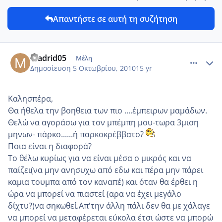
Απαντήστε σε αυτή τη συζήτηση
comment_600840
Author stats
madrid05
Μέλη
Δημοσίευση
5 Οκτωβρίου, 2010
15 yr
Καλησπέρα,
Θα ήθελα την βοηθεια των πιο ....έμπειρων μαμάδων.
Θελώ να αγοράσω για τον μπέμπη μου-τωρα 3μιση
μηνων- πάρκο......ή παρκοκρέββατο?
Ποια είναι η διαφορά?
Το θέλω κυρίως για να είναι μέσα ο μικρός και να
παίζει(να μην ανησυχω από εδω και πέρα μην πάρει
καμια τουμπα από τον καναπέ) και όταν θα έρθει η
ώρα να μπορεί να πιαστεί (αρα να έχει μεγάλο
δίχτυ?)να σηκωθεί.Απ'την άλλη πάλι δεν θα με χάλαγε
να μπορεί να μεταφέρεται εύκολα έτσι ώστε να μπορώ