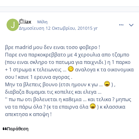
comment_604992
Author stats
juliax
Μέλη
Δημοσίευση
12 Οκτωβρίου, 2010
15 yr
βρε madrid μου δεν ειναι τοσο φοβερο !
Παρε ενα παρκοκρεββατο με 4 χερουλια απο τζαμπο
(που ειναι σκληρο το πατωμα για παιχνιδι ) η 1 παρκο
+ 1 στρωμα κ τελειωνεις ...
αναλογα κ τα οικονομικα
σου ! κανε 1 ερευνα αγορας .
Μην τα βλεπεις βουνο (ετσι ημουν κ γω ...
) ,
διαβαζα 8υμαμαι τις κοπελες και ελεγα ...
'' πω πω οτι βολευεται η κα8εμια ... και τελικα ? μηπως
να τα πάρω όλα ? (κ τα επαιρνα όλα
) κ κλασσικα
απεκτησα κ αποψη !
Παράθεση