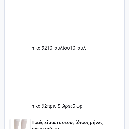
nikol92
10 Ιουλίου
10 Ιουλ
nikol92
πριν 5 ώρες
5 ωρ
Μωράκια Μαΐου 2026 🌸🌻🌹
Ποιές είμαστε στους ίδιους μήνες