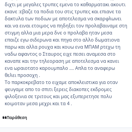
διχτι με μεγαλες τρυπες εμενα το καθαρματακι ακουτι
εκανε :εβαζε τα ποδια του στις τρυπες και επιανε τα
δακτυλα των ποδιων με αποτελεσμα να σκαρφλωνει
και να ειναι ετοιμος να πηδηξει τον προλαβαιναμε στη
στιγμη αλλα μια μερα δνε ο προλαβα ηταν μεσα
επαιζε εγω σιδερωνα και πηγα στο αλλο δωματιονα
παρω και αλλα ρουχα και κουω ενα ΜΠΑΜ ρτεχω τη
ναδω αφαντος ο Σταυρος ειχε πεσει αναμεσα στο
καναπε και την τηλεοραση με αποτελεσμα να κανει
ενα ωραιοτατο καρουμπαλο .... Απλα το αναφερω
θελει προσοχη .
Το παρκοκρεβατο το ειχαμε αποκλειστικα για οταν
φευγαμε απο το σπιτι ξερεις διακοπες εκδρομες
φιλοξενια σε τριτους και μας εξυπερετησε πολυ
κοιμοταν μεσα μεχρι και τα 4 .
Παράθεση