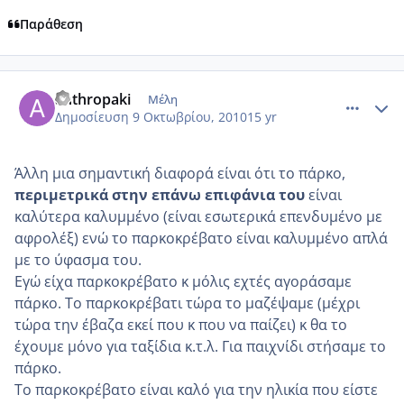
Παράθεση
comment_603209
Author stats
anthropaki
Μέλη
Δημοσίευση
9 Οκτωβρίου, 2010
15 yr
Άλλη μια σημαντική διαφορά είναι ότι το πάρκο,
περιμετρικά στην επάνω επιφάνια του
είναι
καλύτερα καλυμμένο (είναι εσωτερικά επενδυμένο με
αφρολέξ) ενώ το παρκοκρέβατο είναι καλυμμένο απλά
με το ύφασμα του.
Εγώ είχα παρκοκρέβατο κ μόλις εχτές αγοράσαμε
πάρκο. Το παρκοκρέβατι τώρα το μαζέψαμε (μέχρι
τώρα την έβαζα εκεί που κ που να παίζει) κ θα το
έχουμε μόνο για ταξίδια κ.τ.λ. Για παιχνίδι στήσαμε το
πάρκο.
Το παρκοκρέβατο είναι καλό για την ηλικία που είστε