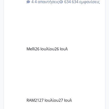
4 απαντήσεις
634 εμφανίσεις
δίδακτρα και τα τροφεια του ιδιωτικού
παιδικού σταθμού για όποιον το έχει
πάρει. Οι παιδικοί σταθμοί έχουν
υπογράψει σύμβαση με την ΕΕΤΑΑ ότι
δέχονται παιδιά με βαουτσερ και ότι
αυτό τα καλύπτει όλα εκτός από έξτρα
όπως σχολικό λεωφορείο κτλ. Είναι
παράνομο να χρεώνουν κάτι επιπλέον.
Melli
26 Ιουλίου
26 Ιουλ
Εγώ πήγα σε έναν ιδιωτικό παιδικό στ
RAM21
27 Ιουλίου
27 Ιουλ