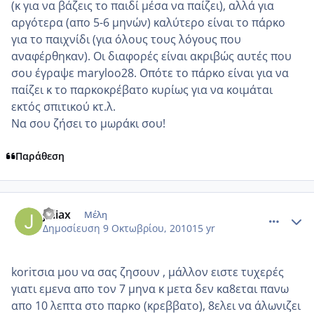
(κ για να βάζεις το παιδί μέσα να παίζει), αλλά για
αργότερα (απο 5-6 μηνών) καλύτερο είναι το πάρκο
για το παιχνίδι (για όλους τους λόγους που
αναφέρθηκαν). Οι διαφορές είναι ακριβώς αυτές που
σου έγραψε maryloo28. Οπότε το πάρκο είναι για να
παίζει κ το παρκοκρέβατο κυρίως για να κοιμάται
εκτός σπιτικού κτ.λ.
Να σου ζήσει το μωράκι σου!
Παράθεση
comment_603448
Author stats
juliax
Μέλη
Δημοσίευση
9 Οκτωβρίου, 2010
15 yr
koriτσια μου να σας ζησουν , μάλλον ειστε τυχερές
γιατι εμενα απο τον 7 μηνα κ μετα δεν κα8εται πανω
απο 10 λεπτα στο παρκο (κρεββατο), 8ελει να άλωνιζει