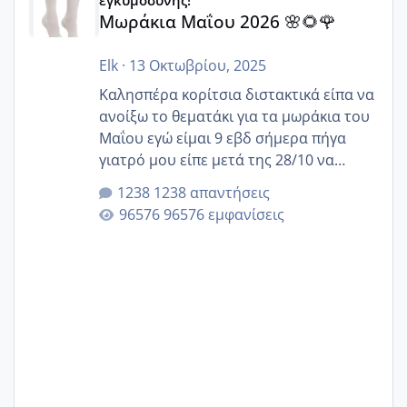
εγκυμοσύνης!
Μωράκια Μαΐου 2026 🌸🌻🌹
Elk
·
13 Οκτωβρίου, 2025
Καλησπέρα κορίτσια διστακτικά είπα να
ανοίξω το θεματάκι για τα μωράκια του
Μαΐου εγώ είμαι 9 εβδ σήμερα πήγα
γιατρό μου είπε μετά της 28/10 να
κλείσω ραντεβού για την αυχενική είναι
1238 απαντήσεις
καμιά άλλη κοπέλα να γεννάει Μάιο ;;
96576 εμφανίσεις