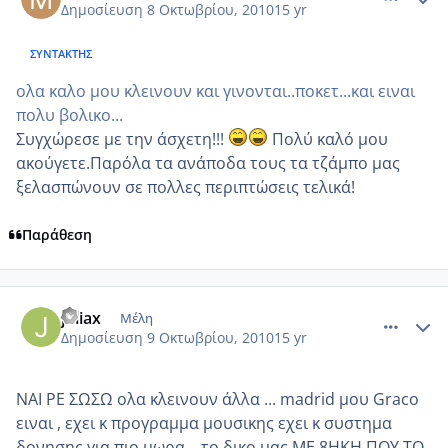
Δημοσίευση
8 Οκτωβρίου, 2010
15 yr
ΣΥΝΤΆΚΤΗΣ
ολα καλο μου κλεινουν και γινονται..ποκετ...και ειναι
πολυ βολικο...
Συγχώρεσε με την άσχετη!!!
Πολύ καλό μου
ακούγετε.Παρόλα τα ανάποδα τους τα τζάμπο μας
ξελασπώνουν σε πολλες περιπτώσεις τελικά!
Παράθεση
comment_603114
Author stats
juliax
Μέλη
Δημοσίευση
9 Οκτωβρίου, 2010
15 yr
ΝΑΙ ΡΕ ΣΩΣΩ ολα κλεινουν άλλα ... madrid μου Graco
ειναι , εχει κ προγραμμα μουσικης εχει κ συστημα
δονησης για πιο μωρα... το δικο μας ΜΕ 8ΗΚΗ ΠΟΥ ΤΟ