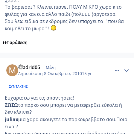
Το βαριεσαι ? Κλεινει πιανει ΠΟΛΥ ΜΙΚΡΟ χωρο κ το
φυλας για κανενα αλλο παιδι (πολυυυ )αργοτερα.
Σου λεω ειδικα σε εκδρομες δεν υπαρχει το '' που 8α
κοιμη8ει το μωρο'' !
Παράθεση
comment_602870
Author stats
madrid05
Μέλη
Δημοσίευση
8 Οκτωβρίου, 2010
15 yr
ΣΥΝΤΆΚΤΗΣ
Ευχαριστω για τις απαντησεις!
ΣΩΣΩ
το παρκο σου μπορει να μεταφερθει εύκολα ή
δεν κλεινει?
juliax
μια χαρα ακουγετε το παρκοκρεββατο σου.Ποιο
είναι?
Eχω ακούσει (καπου στο φορουμ το διάβασα) για ένα