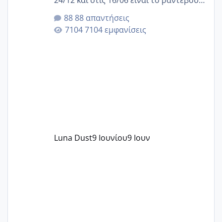
24/12 και στις 16/06 είναι το ραντεβού
της αυχενικής διαφάνειας. Έχω αρκετό
88 απαντήσεις
άγχος και οι μέρες δεν φαίνεται να
7104 εμφανίσεις
περνάνε με τίποτα.
Luna Dust
9 Ιουνίου
9 Ιουν