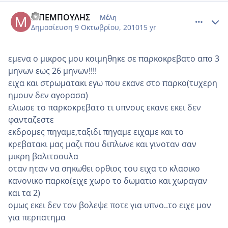
comment_603190
Author stats
ΜΠΕΜΠΟΥΛΗΣ
Μέλη
Δημοσίευση
9 Οκτωβρίου, 2010
15 yr
εμενα ο μικρος μου κοιμηθηκε σε παρκοκρεβατο απο 3
μηνων εως 26 μηνων!!!!
ειχα και στρωματακι εγω που εκανε στο παρκο(τυχερη
ημουν δεν αγορασα)
ελιωσε το παρκοκρεβατο τι υπνους εκανε εκει δεν
φανταζεστε
εκδρομες πηγαμε,ταξιδι πηγαμε ειχαμε και το
κρεβατακι μας μαζι που διπλωνε και γινοταν σαν
μικρη βαλιτσουλα
οταν ηταν να σηκωθει ορθιος του ειχα το κλασικο
κανονικο παρκο(ειχε χωρο το δωματιο και χωραγαν
και τα 2)
ομως εκει δεν τον βολεψε ποτε για υπνο..το ειχε μον
για περπατημα