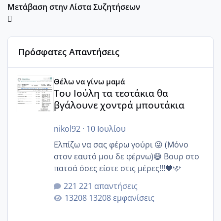
Μετάβαση στην Λίστα Συζητήσεων
Πρόσφατες Απαντήσεις
Του Ιούλη τα τεστάκια θα βγάλουνε χοντρά μπουτάκια
Θέλω να γίνω μαμά
Του Ιούλη τα τεστάκια θα
βγάλουνε χοντρά μπουτάκια
nikol92
·
10 Ιουλίου
Ελπίζω να σας φέρω γούρι 😜 (Μόνο
στον εαυτό μου δε φέρνω)😅 Βουρ στο
πατσά όσες είστε στις μέρες!!!💙🩷
221 απαντήσεις
13208 εμφανίσεις