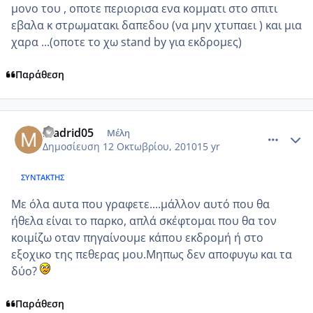
μονο του , οποτε περιορισα ενα κομματι στο σπιτι
εβαλα κ στρωματακι δαπεδου (να μην χτυπαει ) και μια
χαρα ...(οποτε το χω stand by για εκδρομες)
Παράθεση
comment_604949
Author stats
madrid05
Μέλη
Δημοσίευση
12 Οκτωβρίου, 2010
15 yr
ΣΥΝΤΆΚΤΗΣ
Με όλα αυτα που γραφετε....μάλλον αυτό που θα
ήθελα είναι το παρκο, απλά σκέφτομαι που θα τον
κοιμίζω οταν πηγαίνουμε κάπου εκδρομή ή στο
εξοχικο της πεθερας μου.Μηπως δεν αποφυγω και τα
δύο?
Παράθεση