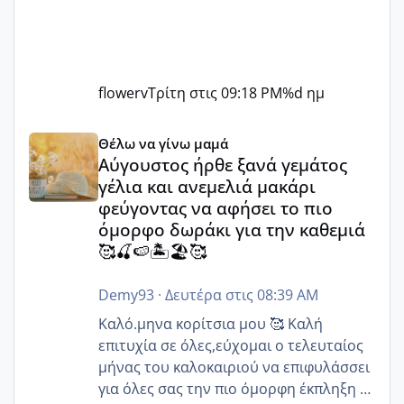
flowerv
Τρίτη στις 09:18 PM
%d ημ
Αύγουστος ήρθε ξανά γεμάτος γέλια και ανεμελιά μακάρι 
Θέλω να γίνω μαμά
Αύγουστος ήρθε ξανά γεμάτος
γέλια και ανεμελιά μακάρι
φεύγοντας να αφήσει το πιο
όμορφο δωράκι για την καθεμιά
🥰🍒🍉🏝️🏖️🥰
Demy93
·
Δευτέρα στις 08:39 AM
Καλό.μηνα κορίτσια μου 🥰 Καλή
επιτυχία σε όλες,εύχομαι ο τελευταίος
μήνας του καλοκαιριού να επιφυλάσσει
για όλες σας την πιο όμορφη έκπληξη 🧿