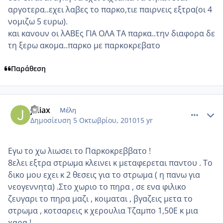
αργοτερα..εχει λαβες το παρκο,τιε παιρνεις εξτρα(οι 4
νομιζω 5 ευρω).
και κανουν οι λΑΒΕς ΓΙΑ ΟΛΑ ΤΑ παρκα..την διαφορα δε
τη ξερω ακομα..παρκο με παρκοκρεβατο
Παράθεση
comment_600866
Author stats
juliax
Μέλη
Δημοσίευση
5 Οκτωβρίου, 2010
15 yr
Εγω το χω λιωσει το Παρκοκρεββατο !
8ελει εξτρα στρωμα κλεινει κ μεταφερεται παντου . Το
δικο μου εχει κ 2 θεσεις για το στρωμα ( η πανω για
νεογεννητα) .Στο χωριο το πηρα , σε ενα φιλικο
ζευγαρι το πηρα μαζι , κοιμαται , βγαζεις μετα το
στρωμα , κοτσαρεις κ χερουλια Τζαμπο 1,50Ε κ μια
χαρα !