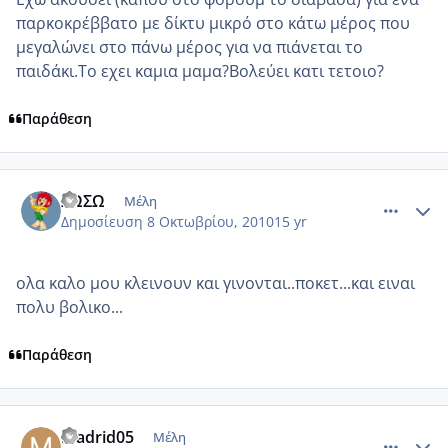
παρκοκρέββατο με δίκτυ μικρό στο κάτω μέρος που
μεγαλώνει στο πάνω μέρος για να πιάνεται το
παιδάκι.Το εχει καμια μαμα?Βολεύει κατι τετοιο?
Παράθεση
comment_602883
Author stats
ΣΩΣΩ
Μέλη
Δημοσίευση
8 Οκτωβρίου, 2010
15 yr
ολα καλο μου κλεινουν και γινονται..ποκετ...και ειναι
πολυ βολικο...
Παράθεση
comment_602891
Author stats
madrid05
Μέλη