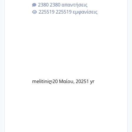
μητρότητα μέσω εξωσωματικής το 2025.
2380 απαντήσεις
Εδώ θα μοιραστούμε αγωνίες, χαρές,
225519 εμφανίσεις
εμπειρίες και κάθε μικρή ή μεγάλη
στιγμή αυτού του ξεχωριστού ταξιδιού.
Καμία δεν είναι μόνη – όλες μαζί
μπορούμε να στηρίξουμε η μία την
άλλη, να δώσουμε κουράγιο στις
δύσκολες στιγμές και να γιορτάσουμε
τις μικρές και μεγάλες νίκες. Είτε είστε
στο στάδιο της προετοιμασίας, είτε
ετοιμάζεστε
melitiniღ
20 Μαίου, 2025
1 yr