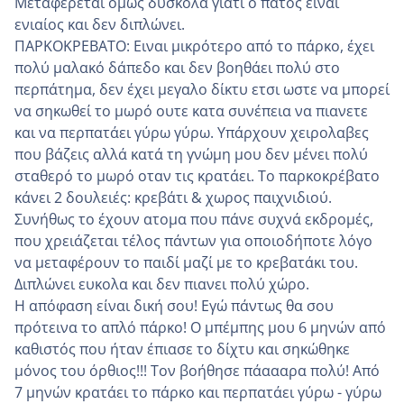
Μεταφέρεται όμως δύσκολα γιατί ο πάτος είναι
ενιαίος και δεν διπλώνει.
ΠΑΡΚΟΚΡΕΒΑΤΟ: Ειναι μικρότερο από το πάρκο, έχει
πολύ μαλακό δάπεδο και δεν βοηθάει πολύ στο
περπάτημα, δεν έχει μεγαλο δίκτυ ετσι ωστε να μπορεί
να σηκωθεί το μωρό ουτε κατα συνέπεια να πιανετε
και να περπατάει γύρω γύρω. Υπάρχουν χειρολαβες
που βάζεις αλλά κατά τη γνώμη μου δεν μένει πολύ
σταθερό το μωρό οταν τις κρατάει. Το παρκοκρέβατο
κάνει 2 δουλειές: κρεβάτι & χωρος παιχνιδιού.
Συνήθως το έχουν ατομα που πάνε συχνά εκδρομές,
που χρειάζεται τέλος πάντων για οποιοδήποτε λόγο
να μεταφέρουν το παιδί μαζί με το κρεβατάκι του.
Διπλώνει ευκολα και δεν πιανει πολύ χώρο.
Η απόφαση είναι δική σου! Εγώ πάντως θα σου
πρότεινα το απλό πάρκο! Ο μπέμπης μου 6 μηνών από
καθιστός που ήταν έπιασε το δίχτυ και σηκώθηκε
μόνος του όρθιος!!! Τον βοήθησε πάαααρα πολύ! Από
7 μηνών κρατάει το πάρκο και περπατάει γύρω - γύρω