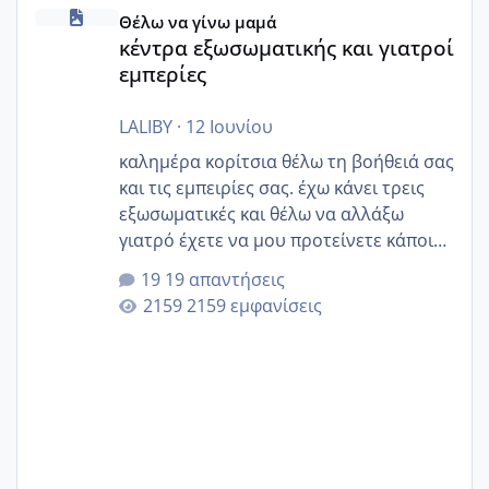
κέντρα εξωσωματικής και γιατροί εμπερίες
Θέλω να γίνω μαμά
κέντρα εξωσωματικής και γιατροί
εμπερίες
LALIBY
·
12 Ιουνίου
καλημέρα κορίτσια θέλω τη βοήθειά σας
και τις εμπειρίες σας. έχω κάνει τρεις
εξωσωματικές και θέλω να αλλάξω
γιατρό έχετε να μου προτείνετε κάποιον
που μείνατε ευχαριστημένες και είχατε
19 απαντήσεις
επιιτυχία? έκανα στο υγεία με τον
2159 εμφανίσεις
ζερβομανωλάκη (δεν το εψαξε καθόλου
το θέμα δεν μου άρεσε καθο΄λου) και
στο γένεσις με τον πάντο