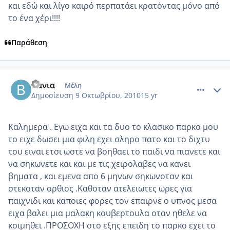
και εδώ και λίγο καιρό περπατάει κρατόντας μόνο από
το ένα χέρι!!!!
Παράθεση
comment_603127
Author stats
Βανια
Μέλη
Δημοσίευση
9 Οκτωβρίου, 2010
15 yr
Καλημερα . Εγω ειχα και τα δυο το κλασικο παρκο μου
το ειχε δωσει μια φιλη εχει σληρο πατο και το διχτυ
του ειναι ετσι ωστε να βοηθαει το παιδι να πιανετε και
να σηκωνετε και και με τις χειρολαβες να κανει
βηματα , και εμενα απο 6 μηνων σηκωνοταν και
στεκοταν ορθιος .Καθοταν ατελειωτες ωρες για
παιχνιδι και καποιες φορες τον επαιρνε ο υπνος μεσα
ειχα βαλει μια μαλακη κουβερτουλα οταν ηθελε να
κοιμηθει .ΠΡΟΣΟΧΗ στο εξης επειδη το παρκο εχει το