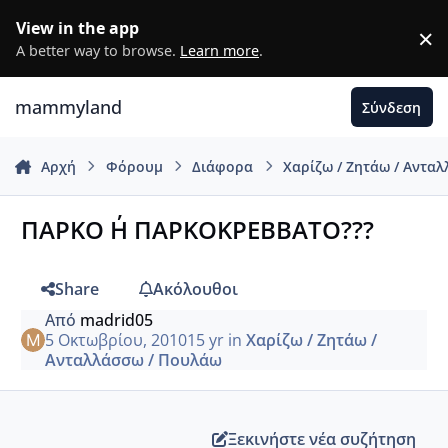
Μετάβαση σε περιεχόμενο
View in the app
×
D
A better way to browse.
Learn more
.
mammyland
Σύνδεση
Αρχή
Φόρουμ
Διάφορα
Χαρίζω / Ζητάω / Αντα
ΠΑΡΚΟ Η΄ ΠΑΡΚΟΚΡΕΒΒΑΤΟ???
Share
Ακόλουθοι
Από
madrid05
5 Οκτωβρίου, 2010
15 yr
in
Χαρίζω / Ζητάω /
Ανταλλάσσω / Πουλάω
Ξεκινήστε νέα συζήτηση