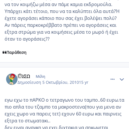
να τον κοιμήζω μέσα αν πάμε καμια εκδρομούλα.
Υπάρχει κάτι τέτοιο, που να τα καλύπτει όλα αυτά?Ή
έχετε αγοράσει κάποιο που σας έχει βολέψει πολύ?
Αν πάρεις παρκοκρέββατο πρέπει να αγοράσεις και
εξτρα στρώμα για να κοιμήσεις μέσα το μωρό ή έχει
όταν το αγοράσεις??
Παράθεση
comment_600862
Author stats
ΣΩΣΩ
Μέλη
Δημοσίευση
5 Οκτωβρίου, 2010
15 yr
εγω εχω το πΑΡΚΟ ο τετραγωνο του ταμπο..60 ευρω.τα
πιο απλα του τζαμπο τα μακροστενα(που για μενα αν
εχεις χωρο να παρεις τετ) εχουν 60 ευρω και παιρνεις
εξτρα το στωματακι..
δεν ειναι αναγκη να εχει διχτακια να σηκωνεται