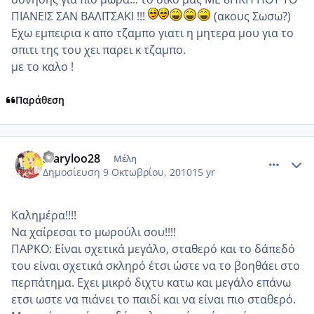
ΠΙΑΝΕΙΣ ΣΑΝ ΒΑΛΙΤΣΑΚΙ !!!
(ακους Σωσω?)
Εχω εμπειρια κ απο τζαμπο γιατι η μητερα μου για το
σπιτι της του χει παρει κ τζαμπο.
με το καλο !
Παράθεση
comment_603123
Author stats
maryloo28
Μέλη
Δημοσίευση
9 Οκτωβρίου, 2010
15 yr
Καλημέρα!!!!
Να χαίρεσαι το μωρούλι σου!!!!
ΠΑΡΚΟ: Είναι σχετικά μεγάλο, σταθερό και το δάπεδό
του είναι σχετικά σκληρό έτσι ώστε να το βοηθάει στο
περπάτημα. Εχει μικρό διχτυ κατω και μεγάλο επάνω
ετσι ωστε να πιάνει το παιδί και να είναι πιο σταθερό.