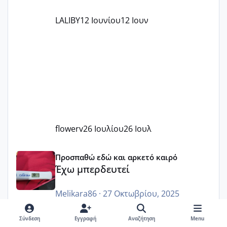
LALIBY
12 Ιουνίου
12 Ιουν
flowerv
26 Ιουλίου
26 Ιουλ
Έχω μπερδευτεί
Προσπαθώ εδώ και αρκετό καιρό
Έχω μπερδευτεί
Melikara86
·
27 Οκτωβρίου, 2025
Κορίτσια καλησπέρα. Είχα χαθεί από το
Σύνδεση
Εγγραφή
Αναζήτηση
Menu
forum για πολύ καιρό. Εύχομαι να είστε