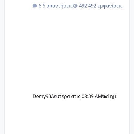
@Elk @Melikara86 @Παρασκευαιδου
6 απαντήσεις
492 εμφανίσεις
@Zenia z @melitiniღ @Christi.D.
@flowerv @Riaa @Ngsofia
Demy93
Δευτέρα στις 08:39 AM
%d ημ