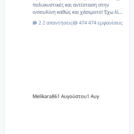
πολυκυστικές και αντίσταση στην
ινσουλίνη καθώς και χάσιμοτο! Έχω λίγα
κιλά παραπάνω και όσο κ αν προσπαθώ
2 απαντήσεις
474 εμφανίσεις
δεν χάνω εύκολα! Προσπαθώ για ακόμη
ένα παιδί εδώ και 1,5 χρόνο! Θέλετε να
γράψετε όσες κοπέλες είστε σε
παρόμοια φάση;; Αυτή την στιγμή έχω
δύο χαμένους κύκλους δεν έχω έρθει
περίοδο αυτό τον μήνα περίμενα 20 δεν
ήρθα απλά είδα λίγα ροζ έκανα υπέρηχο
την επομενη μέρα και το ενδομήτριό
ήταν 11,1 χιλιοστά πολύ κα
Melikara86
1 Αυγούστου
1 Αυγ