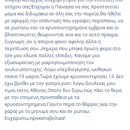
στόχου σας!Εύχομαι η Παναγία να σας προστατεύει
μαμα και διδυμάκια σε όλη σας την πορεία.Θα ήθελα
με αφορμή την απάντηση που εγραψες παραπανω, να
σε ρωτησω εαν τα κρυοσυντηρημανα εμβρυα και οι
βλαστοκυστες θεωρουνται ανα και το αυτο πραγμα.
Συγνωμη ,αν η απορια φανει αφελης αλλα η
περιπτωση σου ,σημερα που μπηκα πρωτη φορα στο
site μου εδωσε πολλες ελπιδες. Καναμε μια
εξωσωματικη με μικρογονιμοποιηση τον
ιουλιο,αποτυχης. Λογω υπερδιεγερσης ωοθηκων
εκανα 19 ωαρια.Τωρα έχουμε κρυοσυντηρησει 13. Δεν
εχω βρεθει με τον γιατρο,γιατι λογω δουλειας μου
ειμαι εκτος Αθηνας.Οποτε δεν ξερω πώς πάει το θεμα
με την επομενη προσπαθεια με τα
κρυοσυντηρημενα.Γι΄αυτο πηρα το θάρρος (και την
χαρα) με το μηνυμα σου και σε ρωταω.
Ευχαριστω,προκαταβολικα!