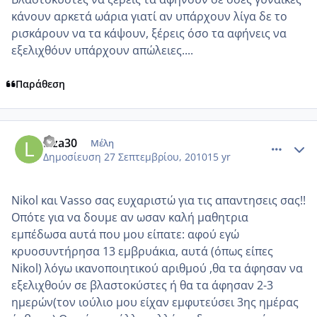
κάνουν αρκετά ωάρια γιατί αν υπάρχουν λίγα δε το
ρισκάρουν να τα κάψουν, ξέρεις όσο τα αφήνεις να
εξελιχθόυν υπάρχουν απώλειες....
Παράθεση
comment_595955
Author stats
Liza30
Μέλη
Δημοσίευση
27 Σεπτεμβρίου, 2010
15 yr
Nikol και Vasso σας ευχαριστώ για τις απαντησεις σας!!
Οπότε για να δουμε αν ωσαν καλή μαθητρια
εμπέδωσα αυτά που μου είπατε: αφού εγώ
κρυοσυντήρησα 13 εμβρυάκια, αυτά (όπως είπες
Nikol) λόγω ικανοποιητικού αριθμού ,θα τα άφησαν να
εξελιχθούν σε βλαστοκύστες ή θα τα άφησαν 2-3
ημερών(τον ιούλιο μου είχαν εμφυτεύσει 3ης ημέρας