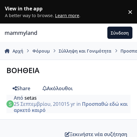
Μετάβαση σε περιεχόμενο
View in the app
×
D
A better way to browse.
Learn more
.
mammyland
Σύνδεση
Αρχή
Φόρουμ
Σύλληψη και Γονιμότητα
Προσπα
ΒΟΗΘΕΙΑ
Share
Ακόλουθοι
Από
setas
25 Σεπτεμβρίου, 2010
15 yr
in
Προσπαθώ εδώ και
αρκετό καιρό
Ξεκινήστε νέα συζήτηση