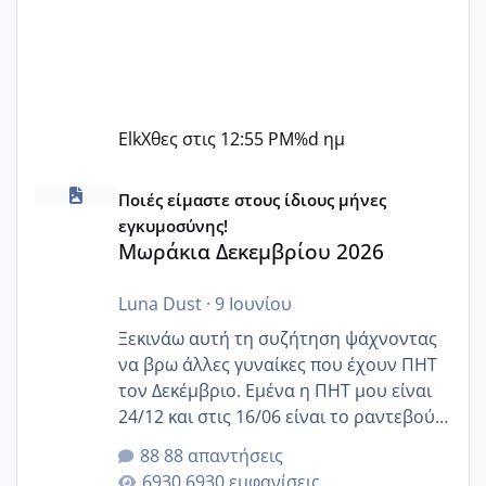
Elk
Χθες στις 12:55 PM
%d ημ
Μωράκια Δεκεμβρίου 2026
Ποιές είμαστε στους ίδιους μήνες
εγκυμοσύνης!
Μωράκια Δεκεμβρίου 2026
Luna Dust
·
9 Ιουνίου
Ξεκινάω αυτή τη συζήτηση ψάχνοντας
να βρω άλλες γυναίκες που έχουν ΠΗΤ
τον Δεκέμβριο. Εμένα η ΠΗΤ μου είναι
24/12 και στις 16/06 είναι το ραντεβού
της αυχενικής διαφάνειας. Έχω αρκετό
88 απαντήσεις
άγχος και οι μέρες δεν φαίνεται να
6930 εμφανίσεις