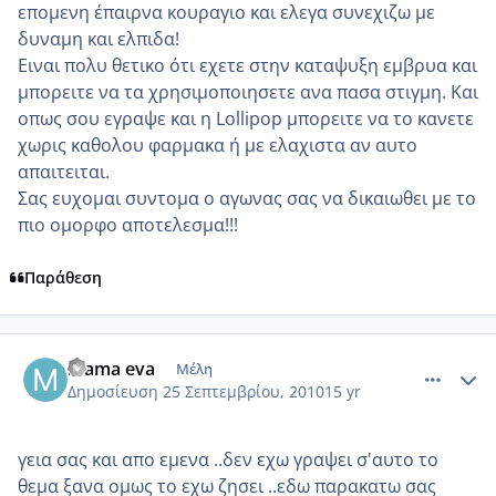
επομενη έπαιρνα κουραγιο και ελεγα συνεχιζω με
δυναμη και ελπιδα!
Ειναι πολυ θετικο ότι εχετε στην καταψυξη εμβρυα και
μπορειτε να τα χρησιμοποιησετε ανα πασα στιγμη. Και
οπως σου εγραψε και η Lollipop μπορειτε να το κανετε
χωρις καθολου φαρμακα ή με ελαχιστα αν αυτο
απαιτειται.
Σας ευχομαι συντομα ο αγωνας σας να δικαιωθει με το
πιο ομορφο αποτελεσμα!!!
Παράθεση
comment_594981
Author stats
mama eva
Μέλη
Δημοσίευση
25 Σεπτεμβρίου, 2010
15 yr
γεια σας και απο εμενα ..δεν εχω γραψει σ'αυτο το
θεμα ξανα ομως το εχω ζησει ..εδω παρακατω σας