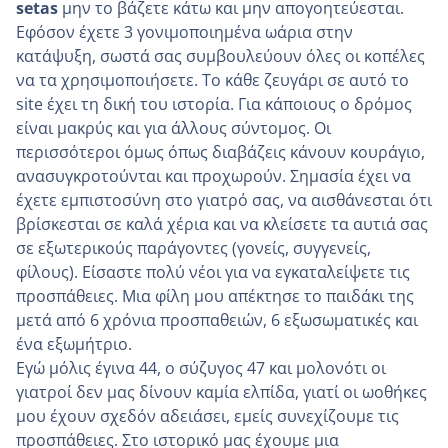
setas
μην το βάζετε κάτω και μην απογοητεύεσται.
Εφόσον έχετε 3 γονιμοποιημένα ωάρια στην
κατάψυξη, σωστά σας συμβουλεύουν όλες οι κοπέλες
να τα χρησιμοποιήσετε. Το κάθε ζευγάρι σε αυτό το
site έχει τη δική του ιστορία. Για κάποιους ο δρόμος
είναι μακρύς και για άλλους σύντομος. Οι
περισσότεροι όμως όπως διαβάζεις κάνουν κουράγιο,
ανασυγκροτούνται και προχωρούν. Σημασία έχει να
έχετε εμπιστοσύνη στο γιατρό σας, να αισθάνεσται ότι
βρίσκεσται σε καλά χέρια και να κλείσετε τα αυτιά σας
σε εξωτερικούς παράγοντες (γονείς, συγγενείς,
φίλους). Είσαστε πολύ νέοι για να εγκαταλείψετε τις
προσπάθειες. Μια φίλη μου απέκτησε το παιδάκι της
μετά από 6 χρόνια προσπαθειών, 6 εξωσωματικές και
ένα εξωμήτριο.
Εγώ μόλις έγινα 44, ο σύζυγος 47 και μολονότι οι
γιατροί δεν μας δίνουν καμία ελπίδα, γιατί οι ωοθήκες
μου έχουν σχεδόν αδειάσει, εμείς συνεχίζουμε τις
προσπάθειες. Στο ιστορικό μας έχουμε μια