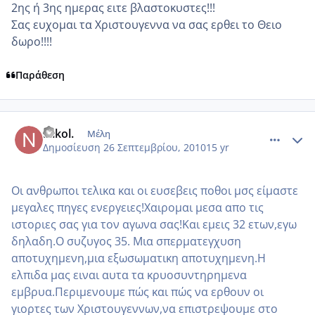
2ης ή 3ης ημερας ειτε βλαστοκυστες!!!
Σας ευχομαι τα Χριστουγεννα να σας ερθει το Θειο
δωρο!!!!
Παράθεση
comment_595401
Author stats
Nikol.
Μέλη
Δημοσίευση
26 Σεπτεμβρίου, 2010
15 yr
Οι ανθρωποι τελικα και οι ευσεβεις ποθοι μσς είμαστε
μεγαλες πηγες ενεργειες!Χαιρομαι μεσα απο τις
ιστοριες σας για τον αγωνα σας!Και εμεις 32 ετων,εγω
δηλαδη.Ο συζυγος 35. Μια σπερματεγχυση
αποτυχημενη,μια εξωσωματικη αποτυχημενη.Η
ελπιδα μας ειναι αυτα τα κρυοσυντηρημενα
εμβρυα.Περιμενουμε πώς και πώς να ερθουν οι
γιορτες των Χριστουγεννων,να επιστρεψουμε στο