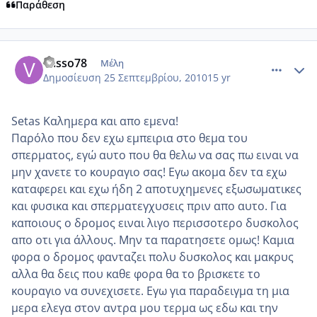
Παράθεση
comment_594778
Author stats
vasso78
Μέλη
Δημοσίευση
25 Σεπτεμβρίου, 2010
15 yr
Setas Καλημερα και απο εμενα!
Παρόλο που δεν εχω εμπειρια στο θεμα του
σπερματος, εγώ αυτο που θα θελω να σας πω ειναι να
μην χανετε το κουραγιο σας! Εγω ακομα δεν τα εχω
καταφερει και εχω ήδη 2 αποτυχημενες εξωσωματικες
και φυσικα και σπερματεγχυσεις πριν απο αυτο. Για
καποιους ο δρομος ειναι λιγο περισσοτερο δυσκολος
απο οτι για άλλους. Μην τα παρατησετε ομως! Καμια
φορα ο δρομος φανταζει πολυ δυσκολος και μακρυς
αλλα θα δεις που καθε φορα θα το βρισκετε το
κουραγιο να συνεχισετε. Εγω για παραδειγμα τη μια
μερα ελεγα στον αντρα μου τερμα ως εδω και την