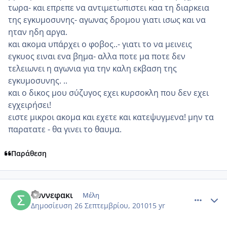
τωρα- και επρεπε να αντιμετωπιστει καα τη διαρκεια
της εγκυμοσυνης- αγωνας δρομου γιατι ισως και να
ηταν ηδη αργα.
και ακομα υπάρχει ο φοβος..- γιατι το να μεινεις
εγκυος ειναι ενα βημα- αλλα ποτε μα ποτε δεν
τελειωνει η αγωνια για την καλη εκβαση της
εγκυμοσυνης. ..
και ο δικος μου σύζυγος εχει κυρσοκλη που δεν εχει
εγχειρήσει!
ειστε μικροι ακομα και εχετε και κατεψυγμενα! μην τα
παρατατε - θα γινει το θαυμα.
Παράθεση
comment_595197
Author stats
συννεφακι
Μέλη
Δημοσίευση
26 Σεπτεμβρίου, 2010
15 yr