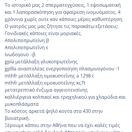
Το ιστορικό μας 2 σπερματεγχύσεις, 1 εψοσωματική
και 1 λαπαρασκόπηση για αφαίρεση ινομυόματος. 4
χρόννια χωρίς ουτε καν κάποιες μέρες καθυστέρηση.
Ο γιατρός μας μας ζήτησε τις παρακάτω εξετάσεις:
Γονιδιακές κάποιες είναι μοριακές.
Απολιποπρωτεΐνη β
Απολιποπρωτεΐνη ε
Ινωδογονο –β
gpla μετάλλαξη γλυκοπρωτεΐνης
gpllla αναστολέας ενεργοποίηση πλασμινογόνου -1
mthfr μετάλλαξη ομοκυστεΐνης a 1298 c
mthfr μετάλλαξη ομοκυστεΐνης κς7t
μετατρεπτικό ένζυμα αγγειοτενσίνης
καλλιέργεια κολπικοί και τραχηλικού για χλαμύδια και
μυκοπλάσματα
Το κόστος αρκετά ψηλό κοντα στα 430 στην
βιοιατρική.
Ξέρουμε κάπου στην Αθήνα που να έχει καλές τιμές