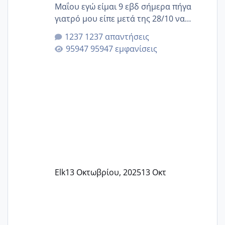
Μαΐου εγώ είμαι 9 εβδ σήμερα πήγα
γιατρό μου είπε μετά της 28/10 να
κλείσω ραντεβού για την αυχενική είναι
1237 απαντήσεις
καμιά άλλη κοπέλα να γεννάει Μάιο ;;
95947 εμφανίσεις
Elk
13 Οκτωβρίου, 2025
13 Οκτ