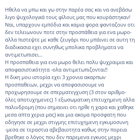
Ηθελα να μπω και γω στην παρέα σας και να ανεβάσω
λιγο ψυχολογικά τους φίλους μας που κουράστηκαν!
Ναι, υπαρχουν εμπόδια και καμια φορα φανταζουν οτι
δεν τελειωνουν ποτε στην προσπάθεια για ενα μωρο-
αλλα πιστεψτε με καθε ζευγάρι που μπάινει σε αυτη τη
διαδικασια εχει συνηθως μπολικα προβληματα να
αντιμετωπισει...
Η προσπαθεια για ενα μωρο θελει πολυ ψυχραιμια και
αποφασιστικότητα -ολα αντιμετωπιζονται!!
Η δικη μου ιστορία εχει 3 χρονια ακαρπων
προσπαθειων, μεχρι να αποφασισουμε να
προχωρησουμε σε σπερματεγχυση (3 στον αριθμο-
όλες αποτυχημενες) 1 εξωσωματικη επιτυχημενη αλλα
παλινδρομη (που σημαινει οτι ηρθε η χαρα και χαθηκε
μεσα απτα χερια μας) και μια ακομα προσφατη που
οδηγησε σε μεχρι στιγμης επιτυχημενη εγκυμοσυνη
-μεσα σε τεραστια αβεβαιοτητα καθως στην πορεια
βρεθηκε ο λόγος που δεν παρεμενα εγκυος μεχρι