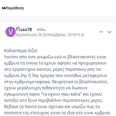
Παράθεση
comment_595363
Author stats
vasso78
Μέλη
Δημοσίευση
26 Σεπτεμβρίου, 2010
15 yr
Καλησπερα Λιζα!
Λοιπον απο οσο γνωριζω εγώ οι βλαστοκυστες ειναι
εμβρυα τα οποια τα εχουν αφησει να προχωρησουν
στο εργαστηριο καποιες μερες παραπανω απο τα
εμβρυα 2ης ή 3ης ημερας που συνηθως μεταφερουν
στην εμβρυομεταφορα. Θεωρητικα οι βλαστοκυστες
εχουν μεγαλυτερη πιθανοτητα να δωσουν
εγκυμοσυνη αφου "τα εχουν παει καλα" και εχουν
αντεξει στο ξενο περιβαλλον περισσοτερες μερες.
Βεβαια τα παντα ειναι σχετικα και νομιζω πως τα
ποσοστα της επιτυχιας ειναι τα ιδια ειτε ειναι εμβρυα