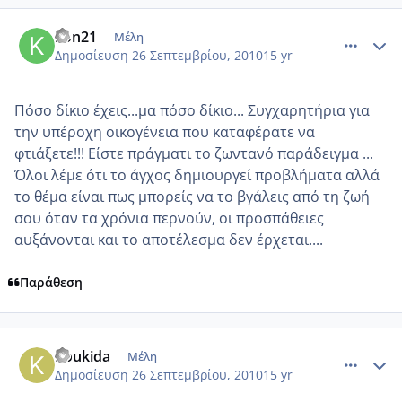
comment_595091
Author stats
kon21
Μέλη
Δημοσίευση
26 Σεπτεμβρίου, 2010
15 yr
Πόσο δίκιο έχεις...μα πόσο δίκιο... Συγχαρητήρια για
την υπέροχη οικογένεια που καταφέρατε να
φτιάξετε!!! Είστε πράγματι το ζωντανό παράδειγμα ...
Όλοι λέμε ότι το άγχος δημιουργεί προβλήματα αλλά
το θέμα είναι πως μπορείς να το βγάλεις από τη ζωή
σου όταν τα χρόνια περνούν, οι προσπάθειες
αυξάνονται και το αποτέλεσμα δεν έρχεται....
Παράθεση
comment_595190
Author stats
Koukida
Μέλη
Δημοσίευση
26 Σεπτεμβρίου, 2010
15 yr