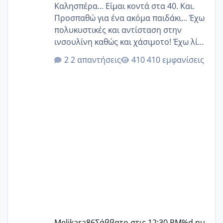
Καλησπέρα... Είμαι κοντά στα 40. Και.
Προσπαθώ για ένα ακόμα παιδάκι... Έχω
πολυκυστικές και αντίσταση στην
ινσουλίνη καθώς και χάσιμοτο! Έχω λίγα
κιλά παραπάνω και όσο κ αν προσπαθώ
2 απαντήσεις
410 εμφανίσεις
δεν χάνω εύκολα! Προσπαθώ για ακόμη
ένα παιδί εδώ και 1,5 χρόνο! Θέλετε να
γράψετε όσες κοπέλες είστε σε
παρόμοια φάση;; Αυτή την στιγμή έχω
δύο χαμένους κύκλους δεν έχω έρθει
περίοδο αυτό τον μήνα περίμενα 20 δεν
ήρθα απλά είδα λίγα ροζ έκανα υπέρηχο
την επομενη μέρα και το ενδομήτριό
ήταν 11,1 χιλιοστά πολύ κα
Melikara86
Σάββατο στις 12:30 PM
%d ημ