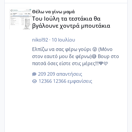
Του Ιούλη τα τεστάκια θα βγάλουνε χοντρά μπουτάκια
Θέλω να γίνω μαμά
Του Ιούλη τα τεστάκια θα
βγάλουνε χοντρά μπουτάκια
nikol92
·
10 Ιουλίου
Ελπίζω να σας φέρω γούρι 😜 (Μόνο
στον εαυτό μου δε φέρνω)😅 Βουρ στο
πατσά όσες είστε στις μέρες!!!💙🩷
209 απαντήσεις
12366 εμφανίσεις