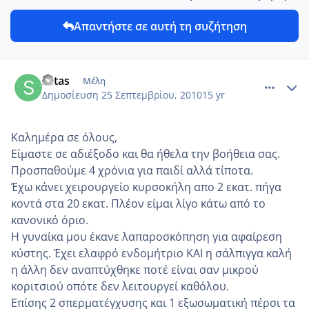
Απαντήστε σε αυτή τη συζήτηση
comment_594666
Author stats
setas
Μέλη
Δημοσίευση
25 Σεπτεμβρίου, 2010
15 yr
Καλημέρα σε όλους,
Είμαστε σε αδιέξοδο και θα ήθελα την βοήθεια σας.
Προσπαθούμε 4 χρόνια για παιδί αλλά τίποτα.
Έχω κάνει χειρουργείο κυρσοκήλη απο 2 εκατ. πήγα
κοντά στα 20 εκατ. Πλέον είμαι λίγο κάτω από το
κανονικό όριο.
Η γυναίκα μου έκανε λαπαροσκόπηση για αφαίρεση
κύστης. Έχει ελαφρό ενδομήτριο ΚΑΙ η σάλπιγγα καλή
η άλλη δεν αναπτύχθηκε ποτέ είναι σαν μικρού
κοριτσιού οπότε δεν λειτουργεί καθόλου.
Επίσης 2 σπερματέγχυσης και 1 εξωσωματική πέρσι τα