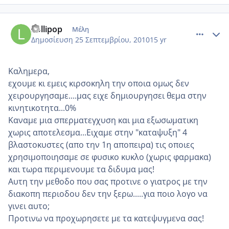
comment_594677
Author stats
Lollipop
Μέλη
Δημοσίευση
25 Σεπτεμβρίου, 2010
15 yr
Καλημερα,
εχουμε κι εμεις κιρσοκηλη την οποια ομως δεν
χειρουργησαμε....μας ειχε δημιουργησει θεμα στην
κινητικοτητα...0%
Καναμε μια σπερματεγχυση και μια εξωσωματικη
χωρις αποτελεσμα...Ειχαμε στην "καταψυξη" 4
βλαστοκυστες (απο την 1η αποπειρα) τις οποιες
χρησιμοποιησαμε σε φυσικο κυκλο (χωρις φαρμακα)
και τωρα περιμενουμε τα διδυμα μας!
Αυτη την μεθοδο που σας προτινε ο γιατρος με την
διακοπη περιοδου δεν την ξερω.....για ποιο λογο να
γινει αυτο;
Προτινω να προχωρησετε με τα κατεψυγμενα σας!