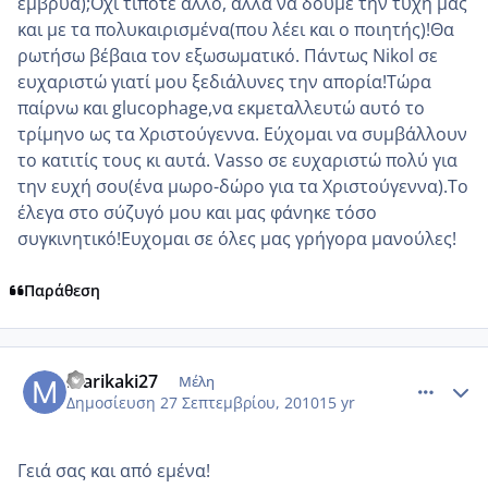
έμβρυα);Οχι τίποτε άλλο, αλλά να δουμε την τύχη μας
και με τα πολυκαιρισμένα(που λέει και ο ποιητής)!Θα
ρωτήσω βέβαια τον εξωσωματικό. Πάντως Nikol σε
ευχαριστώ γιατί μου ξεδιάλυνες την απορία!Τώρα
παίρνω και glucophage,να εκμεταλλευτώ αυτό το
τρίμηνο ως τα Χριστούγεννα. Εύχομαι να συμβάλλουν
το κατιτίς τους κι αυτά. Vasso σε ευχαριστώ πολύ για
την ευχή σου(ένα μωρο-δώρο για τα Χριστούγεννα).Το
έλεγα στο σύζυγό μου και μας φάνηκε τόσο
συγκινητικό!Ευχομαι σε όλες μας γρήγορα μανούλες!
Παράθεση
comment_595973
Author stats
marikaki27
Μέλη
Δημοσίευση
27 Σεπτεμβρίου, 2010
15 yr
Γειά σας και από εμένα!