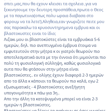
σπιτι μας,που θα εχουν κλεισει τα σχολεια ,για να
ξεκινησουμε την δευτερη προσπάθεια,πρωτα ο Θεος
με τα παγωτινια(οπως πολυ ωραια διαβασα στο
φορουμ να τα λετε!),Αληθεια,εαν γνωριζετε πειτε μου
σας παρακαλω τα κρυοσυντηρημενα εμβρυα και οι
βλαστοκυστες ειναι το ίδιο;
Λιζακι μου οι βλαστοκύστες είναι τα εμβρυάκια 5-6
ημερών, δηλ. πιο ανεπτυγμένα έμβρυα έτοιμα να
εμφυτευτούν στην μήτρα κ οι γιατρόι θεωρούν πιο
αποτελεσματικά αυτα με την έννοια ότι μιμούνται πιο
πολύ τη φυσιολογική σύλληψη, καθώς φυσιολογικά
αυτα που θα φτάσουν στην μήτρα είναι
βλαστοκύστες.. εν ολίγης έχουν διαφορά 2-3 ημερών
απο τα άλλα κ κάποιοι τα θεωρούν πιο καλά, εγω 2
εξωσωματικές - 4 βλαστοκύστες ανεξήγητη
υπογονιμότητα κ πάω για 3η..
Απο την άλλη τα κατεψυγμένα μπορεί να είναι 2-3
ημερών η βλαστοκύστες.
Βλαστοκύστες να ξέρεις τα αφήνουν σε όσες γυναίκες