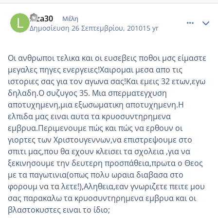
comment_595351
Author stats
Liza30
Μέλη
Δημοσίευση
26 Σεπτεμβρίου, 2010
15 yr
Οι ανθρωποι τελικα και οι ευσεβεις ποθοι μσς είμαστε
μεγαλες πηγες ενεργειες!Χαιρομαι μεσα απο τις
ιστοριες σας για τον αγωνα σας!Και εμεις 32 ετων,εγω
δηλαδη.Ο συζυγος 35. Μια σπερματεγχυση
αποτυχημενη,μια εξωσωματικη αποτυχημενη.Η
ελπιδα μας ειναι αυτα τα κρυοσυντηρημενα
εμβρυα.Περιμενουμε πώς και πώς να ερθουν οι
γιορτες των Χριστουγεννων,να επιστρεψουμε στο
σπιτι μας,που θα εχουν κλεισει τα σχολεια ,για να
ξεκινησουμε την δευτερη προσπάθεια,πρωτα ο Θεος
με τα παγωτινια(οπως πολυ ωραια διαβασα στο
φορουμ να τα λετε!),Αληθεια,εαν γνωριζετε πειτε μου
σας παρακαλω τα κρυοσυντηρημενα εμβρυα και οι
βλαστοκυστες ειναι το ίδιο;