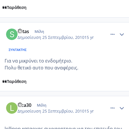
Παράθεση
comment_594694
Author stats
setas
Μέλη
Δημοσίευση
25 Σεπτεμβρίου, 2010
15 yr
ΣΥΝΤΆΚΤΗΣ
Για να μικρύνει το ενδομήτριο.
Πολυ θετικό αυτο που αναφέρεις.
Παράθεση
comment_594727
Author stats
Liza30
Μέλη
Δημοσίευση
25 Σεπτεμβρίου, 2010
15 yr
lollipop καταρχας συγχαρητηρια για την επιτευξη του