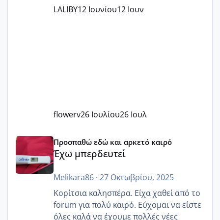
LALIBY
12 Ιουνίου
12 Ιουν
flowerv
26 Ιουλίου
26 Ιουλ
Έχω μπερδευτεί
Προσπαθώ εδώ και αρκετό καιρό
Έχω μπερδευτεί
Melikara86
·
27 Οκτωβρίου, 2025
Κορίτσια καλησπέρα. Είχα χαθεί από το
forum για πολύ καιρό. Εύχομαι να είστε
όλες καλά να έχουμε πολλές νέες