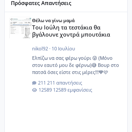
Πρόσφατες Απαντήσεις
Του Ιούλη τα τεστάκια θα βγάλουνε χοντρά μπουτάκια
Θέλω να γίνω μαμά
Του Ιούλη τα τεστάκια θα
βγάλουνε χοντρά μπουτάκια
nikol92
·
10 Ιουλίου
Ελπίζω να σας φέρω γούρι 😜 (Μόνο
στον εαυτό μου δε φέρνω)😅 Βουρ στο
πατσά όσες είστε στις μέρες!!!💙🩷
211 απαντήσεις
12589 εμφανίσεις