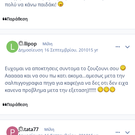
πολύ να κάνω παιδάκι!
Παράθεση
comment_588585
Author stats
Lollipop
Μέλη
Δημοσίευση
16 Σεπτεμβρίου, 2010
15 yr
Ευχομαι να αποκτησεις συντομα το ζουζουνι σου
Αααααα και να σου πω κατι ακομα...αμεσως μετα την
σαλπιγγογραφια πηγα για καφε(για να δες οτι δεν ειχα
κανενα προβλημα μετα την εξεταση)!!!!!!
Παράθεση
comment_588589
Author stats
patata77
Μέλη