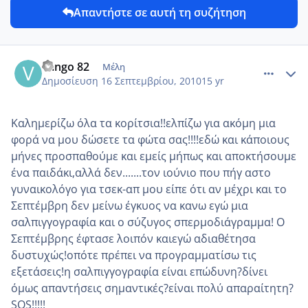
Απαντήστε σε αυτή τη συζήτηση
comment_588539
Author stats
vango 82
Μέλη
Δημοσίευση
16 Σεπτεμβρίου, 2010
15 yr
Καλημερίζω όλα τα κορίτσια!!ελπίζω για ακόμη μια
φορά να μου δώσετε τα φώτα σας!!!!εδώ και κάποιους
μήνες προσπαθούμε και εμείς μήπως και αποκτήσουμε
ένα παιδάκι,αλλά δεν.......τον ιούνιο που πήγ αστο
γυναικολόγο για τσεκ-απ μου είπε ότι αν μέχρι και το
Σεπτέμβρη δεν μείνω έγκυος να κανω εγώ μια
σαλπιγγογραφία και ο σύζυγος σπερμοδιάγραμμα! Ο
Σεπτέμβρης έφτασε λοιπόν καιεγώ αδιαθέτησα
δυστυχώς!οπότε πρέπει να προγραμματίσω τις
εξετάσεις!η σαλπιγγογραφία είναι επώδυνη?δίνει
όμως απαντήσεις σημαντικές?είναι πολύ απαραίτητη?
SOS!!!!!