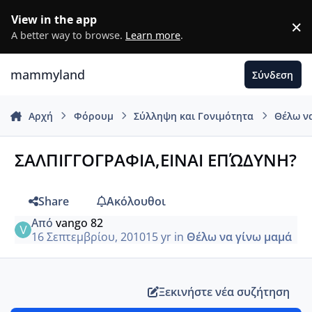
Μετάβαση σε περιεχόμενο
View in the app
×
D
A better way to browse.
Learn more
.
mammyland
Σύνδεση
Αρχή
Φόρουμ
Σύλληψη και Γονιμότητα
Θέλω ν
ΣΑΛΠΙΓΓΟΓΡΑΦΙΑ,ΕΙΝΑΙ ΕΠΏΔΥΝΗ?
Share
Ακόλουθοι
Από
vango 82
16 Σεπτεμβρίου, 2010
15 yr
in
Θέλω να γίνω μαμά
Ξεκινήστε νέα συζήτηση