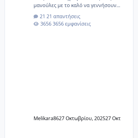
μανούλες με το καλό να γεννήσουν
αυτές που ήδη περιμένουν. Να πάρουν
21 απαντήσεις
γερα μωράκια στην αγκαλίτσα τους
3656 εμφανίσεις
🙏🏼🙏🏼 Ας πάμε λοιπόν στο θέμα μου.
Τελευταία περίοδο 25 σεπτεμβρίου
Εδώ και τέσσερις πέντε μέρες νιώθω
αρρωστη δεν έχω κουράγιο για τίποτα
πονάει πολύ το στήθος μου και τα δύο
και βάζω θερμόμετρο και έχω συνεχώς
37 με 37, 3 Έτσι λοιπόν είπα να κάνω
ένα τεστ την παρασ
Melikara86
27 Οκτωβρίου, 2025
27 Οκτ