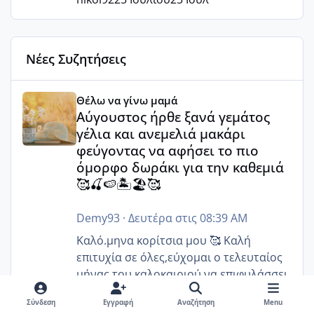
Νέες Συζητήσεις
Αύγουστος ήρθε ξανά γεμάτος γέλια και ανεμελιά μακάρι 
Θέλω να γίνω μαμά
Αύγουστος ήρθε ξανά γεμάτος
γέλια και ανεμελιά μακάρι
φεύγοντας να αφήσει το πιο
όμορφο δωράκι για την καθεμιά
🥰🍒🍉🏝️🏖️🥰
Demy93
·
Δευτέρα στις 08:39 AM
Καλό.μηνα κορίτσια μου 🥰 Καλή
επιτυχία σε όλες,εύχομαι ο τελευταίος
μήνας του καλοκαιριού να επιφυλάσσει
για όλες σας την πιο όμορφη έκπληξη 🧿
Σύνδεση
Εγγραφή
Αναζήτηση
Menu
@Elk @Melikara86 @Παρασκευαιδου