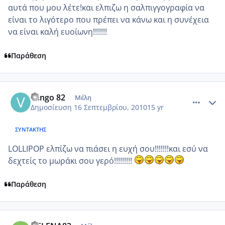
αυτά που μου λέτε!και ελπιζω η σαλπιγγογραφία να
είναι το λιγότερο που πρέπει να κάνω και η συνέχεια
να είναι καλή ευοίωνη!!!!!!!
Παράθεση
comment_588611
Author stats
vango 82
Μέλη
Δημοσίευση
16 Σεπτεμβρίου, 2010
15 yr
ΣΥΝΤΆΚΤΗΣ
LOLLIPOP ελπίζω να πιάσει η ευχή σου!!!!!!!και εσύ να
δεχτείς το μωράκι σου γερό!!!!!!!!!
Παράθεση
comment_588632
Author stats