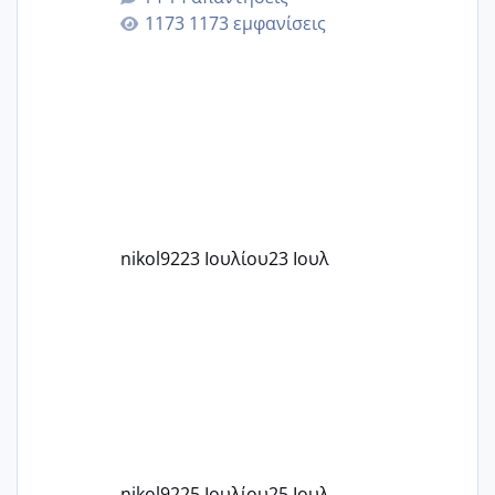
εγκυμοσύνη, που έπρεπε να τερματιστεί
1173 εμφανίσεις
στην 27η εβδομάδα και προσπαθώ 7
μήνες ήδη και αρχίζω να αγχώνομαι με
το 1,18... Είμαι 33.. Κάποια που να έμεινε
με χαμηλή άμη???
nikol92
23 Ιουλίου
23 Ιουλ
nikol92
25 Ιουλίου
25 Ιουλ