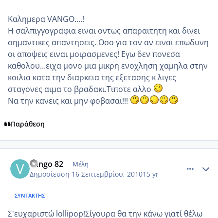
Καλημερα VANGO....!
Η σαλπιγγογραφια ειναι οντως απαραιτητη και δινει
σημαντικες απαντησεις. Οσο για τον αν ειναι επωδυνη
οι αποψεις ειναι μοιρασμενες! Εγω δεν πονεσα
καθολου...ειχα μονο μια μικρη ενοχληση χαμηλα στην
κοιλια κατα την διαρκεια της εξετασης κ λιγες
σταγονες αιμα το βραδακι.Τιποτε αλλο
Να την κανεις και μην φοβασαι!!!
Παράθεση
comment_588579
Author stats
vango 82
Μέλη
Δημοσίευση
16 Σεπτεμβρίου, 2010
15 yr
ΣΥΝΤΆΚΤΗΣ
Σ'ευχαριστώ lollipop!Σίγουρα θα την κάνω γιατί θέλω