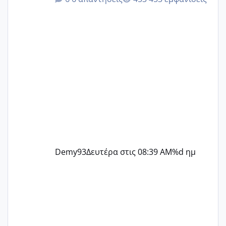
@Zenia z @melitiniღ @Christi.D.
@flowerv @Riaa @Ngsofia
Demy93
Δευτέρα στις 08:39 AM
%d ημ