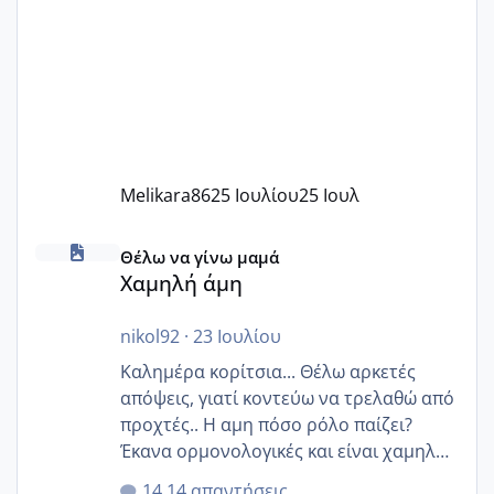
Melikara86
25 Ιουλίου
25 Ιουλ
Χαμηλή άμη
Θέλω να γίνω μαμά
Χαμηλή άμη
nikol92
·
23 Ιουλίου
Καλημέρα κορίτσια... Θέλω αρκετές
απόψεις, γιατί κοντεύω να τρελαθώ από
προχτές.. Η αμη πόσο ρόλο παίζει?
Έκανα ορμονολογικές και είναι χαμηλή
για την ηλικία μου.. Είχα ήδη μια
14 απαντήσεις