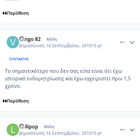
Παράθεση
comment_588540
Author stats
vango 82
Μέλη
Δημοσίευση
16 Σεπτεμβρίου, 2010
15 yr
ΣΥΝΤΆΚΤΗΣ
Το σημαντικότερο που δεν σας είπα είναι ότι έχω
ιστορικό ενδομητρίωσης και έχω εγχειριστεί πριν 1,5
χρόνο.
Παράθεση
comment_588562
Author stats
Lollipop
Μέλη
Δημοσίευση
16 Σεπτεμβρίου, 2010
15 yr