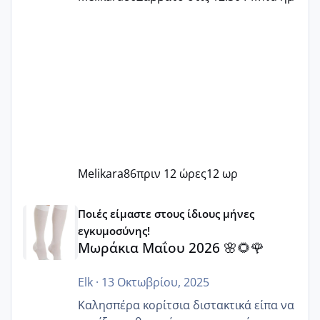
Melikara86
πριν 12 ώρες
12 ωρ
Μωράκια Μαΐου 2026 🌸🌻🌹
Ποιές είμαστε στους ίδιους μήνες
εγκυμοσύνης!
Μωράκια Μαΐου 2026 🌸🌻🌹
Elk
·
13 Οκτωβρίου, 2025
Καλησπέρα κορίτσια διστακτικά είπα να