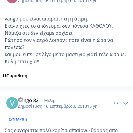
Δημοσίευση
16 Σεπτεμβρίου, 2010
15 yr
vango μου είναι απαραίτητη η άτιμη.
Εκανα χτες το απόγευμα, δεν πόνεσα ΚΑΘΟΛΟΥ.
Νόμιζα οτι δεν είχαμε αρχίσει.
Ρώτησα τον γιατρό λοιπόν : πότε είναι η ώρα να
πονέσω?
και μου είπε : σε λίγο με το μαστίγιο γιατί τελειώσαμε.
Καλή επιτυχία!!
Παράθεση
comment_588607
Author stats
vango 82
Μέλη
Δημοσίευση
16 Σεπτεμβρίου, 2010
15 yr
ΣΥΝΤΆΚΤΗΣ
Σας ευχαριστω πολύ κορίτσια!παίρνω θάρρος απο