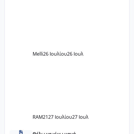
παιδικού σταθμού για όποιον το έχει
πάρει. Οι παιδικοί σταθμοί έχουν
υπογράψει σύμβαση με την ΕΕΤΑΑ ότι
δέχονται παιδιά με βαουτσερ και ότι
αυτό τα καλύπτει όλα εκτός από έξτρα
όπως σχολικό λεωφορείο κτλ. Είναι
παράνομο να χρεώνουν κάτι επιπλέον.
Melli
26 Ιουλίου
26 Ιουλ
Εγώ πήγα σε έναν ιδιωτικό παιδικό στ
RAM21
27 Ιουλίου
27 Ιουλ
κέντρα εξωσωματικής και γιατροί εμπερίες
Θέλω να γίνω μαμά