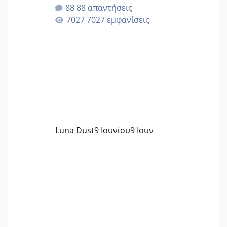
της αυχενικής διαφάνειας. Έχω αρκετό
88 απαντήσεις
άγχος και οι μέρες δεν φαίνεται να
7027 εμφανίσεις
περνάνε με τίποτα.
Luna Dust
9 Ιουνίου
9 Ιουν