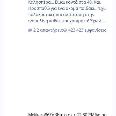
Καλησπέρα... Είμαι κοντά στα 40. Και.
Προσπαθώ για ένα ακόμα παιδάκι... Έχω
πολυκυστικές και αντίσταση στην
ινσουλίνη καθώς και χάσιμοτο! Έχω λίγα
κιλά παραπάνω και όσο κ αν προσπαθώ
2 απαντήσεις
423 εμφανίσεις
δεν χάνω εύκολα! Προσπαθώ για ακόμη
ένα παιδί εδώ και 1,5 χρόνο! Θέλετε να
γράψετε όσες κοπέλες είστε σε
παρόμοια φάση;; Αυτή την στιγμή έχω
δύο χαμένους κύκλους δεν έχω έρθει
περίοδο αυτό τον μήνα περίμενα 20 δεν
ήρθα απλά είδα λίγα ροζ έκανα υπέρηχο
την επομενη μέρα και το ενδομήτριό
ήταν 11,1 χιλιοστά πολύ κα
Melikara86
Σάββατο στις 12:30 PM
%d ημ