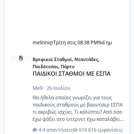
melitiniღ
Τρίτη στις 08:38 PM
%d ημ
ΠΑΙΔΙΚΟΙ ΣΤΑΘΜΟΙ ΜΕ ΕΣΠΑ
Βρεφικοί Σταθμοί, Νταντάδες,
Παιδότοποι, Πάρτυ
ΠΑΙΔΙΚΟΙ ΣΤΑΘΜΟΙ ΜΕ ΕΣΠΑ
Melli
·
26 Ιουλίου
Θα ήθελα οποίος γνωρίζει για τους
παιδικούς σταθμούς με βαουτσερ ΕΣΠΑ
τι ακριβώς ισχύει. Τι καλύπτει? Από όσο
έχω ψάξει στο ίντερνετ έχω καταλάβει
ότι το βαουτσερ καλύπτει όλα τα
4 απαντήσεις
616 εμφανίσεις
δίδακτρα και τα τροφεια του ιδιωτικού