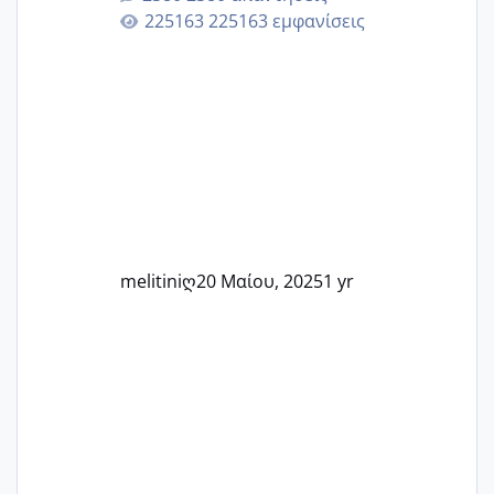
Εδώ θα μοιραστούμε αγωνίες, χαρές,
225163 εμφανίσεις
εμπειρίες και κάθε μικρή ή μεγάλη
στιγμή αυτού του ξεχωριστού ταξιδιού.
Καμία δεν είναι μόνη – όλες μαζί
μπορούμε να στηρίξουμε η μία την
άλλη, να δώσουμε κουράγιο στις
δύσκολες στιγμές και να γιορτάσουμε
τις μικρές και μεγάλες νίκες. Είτε είστε
στο στάδιο της προετοιμασίας, είτε
ετοιμάζεστε
melitiniღ
20 Μαίου, 2025
1 yr