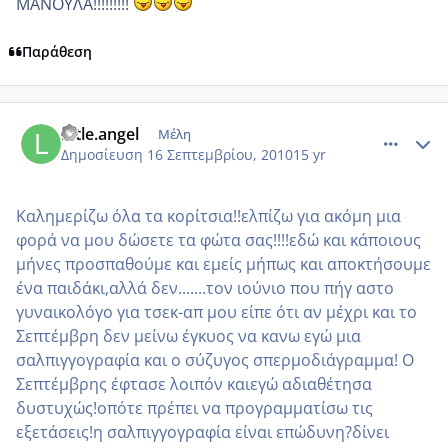
ΜΑΝΟΥΛΑ!!!!!!!!!
Παράθεση
comment_588673
Author stats
little.angel
Μέλη
Δημοσίευση
16 Σεπτεμβρίου, 2010
15 yr
Καλημερίζω όλα τα κορίτσια!!ελπίζω για ακόμη μια
φορά να μου δώσετε τα φώτα σας!!!!εδώ και κάποιους
μήνες προσπαθούμε και εμείς μήπως και αποκτήσουμε
ένα παιδάκι,αλλά δεν.......τον ιούνιο που πήγ αστο
γυναικολόγο για τσεκ-απ μου είπε ότι αν μέχρι και το
Σεπτέμβρη δεν μείνω έγκυος να κανω εγώ μια
σαλπιγγογραφία και ο σύζυγος σπερμοδιάγραμμα! Ο
Σεπτέμβρης έφτασε λοιπόν καιεγώ αδιαθέτησα
δυστυχώς!οπότε πρέπει να προγραμματίσω τις
εξετάσεις!η σαλπιγγογραφία είναι επώδυνη?δίνει