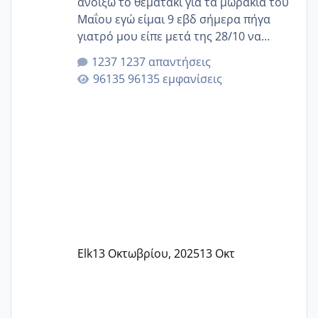
ανοίξω το θεματάκι για τα μωράκια του
Μαΐου εγώ είμαι 9 εβδ σήμερα πήγα
γιατρό μου είπε μετά της 28/10 να
κλείσω ραντεβού για την αυχενική είναι
1237 απαντήσεις
καμιά άλλη κοπέλα να γεννάει Μάιο ;;
96135 εμφανίσεις
Elk
13 Οκτωβρίου, 2025
13 Οκτ