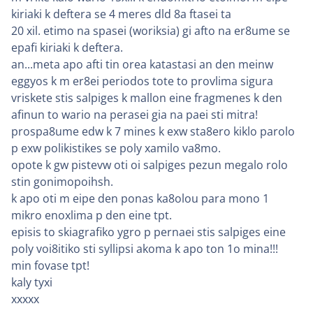
kiriaki k deftera se 4 meres dld 8a ftasei ta
20 xil. etimo na spasei (woriksia) gi afto na er8ume se
epafi kiriaki k deftera.
an...meta apo afti tin orea katastasi an den meinw
eggyos k m er8ei periodos tote to provlima sigura
vriskete stis salpiges k mallon eine fragmenes k den
afinun to wario na perasei gia na paei sti mitra!
prospa8ume edw k 7 mines k exw sta8ero kiklo parolo
p exw polikistikes se poly xamilo va8mo.
opote k gw pistevw oti oi salpiges pezun megalo rolo
stin gonimopoihsh.
k apo oti m eipe den ponas ka8olou para mono 1
mikro enoxlima p den eine tpt.
episis to skiagrafiko ygro p pernaei stis salpiges eine
poly voi8itiko sti syllipsi akoma k apo ton 1o mina!!!
min fovase tpt!
kaly tyxi
xxxxx