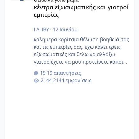
κέντρα εξωσωματικής και γιατροί
εμπερίες
LALIBY
·
12 Ιουνίου
καλημέρα κορίτσια θέλω τη βοήθειά σας
και τις εμπειρίες σας. έχω κάνει τρεις
εξωσωματικές και θέλω να αλλάξω
γιατρό έχετε να μου προτείνετε κάποιον
που μείνατε ευχαριστημένες και είχατε
19 απαντήσεις
επιιτυχία? έκανα στο υγεία με τον
2144 εμφανίσεις
ζερβομανωλάκη (δεν το εψαξε καθόλου
το θέμα δεν μου άρεσε καθο΄λου) και
στο γένεσις με τον πάντο