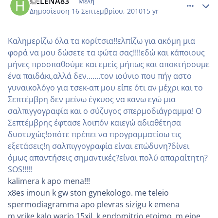
HELENA83
Μέλη
Δημοσίευση
16 Σεπτεμβρίου, 2010
15 yr
Καλημερίζω όλα τα κορίτσια!!ελπίζω για ακόμη μια
φορά να μου δώσετε τα φώτα σας!!!!εδώ και κάποιους
μήνες προσπαθούμε και εμείς μήπως και αποκτήσουμε
ένα παιδάκι,αλλά δεν.......τον ιούνιο που πήγ αστο
γυναικολόγο για τσεκ-απ μου είπε ότι αν μέχρι και το
Σεπτέμβρη δεν μείνω έγκυος να κανω εγώ μια
σαλπιγγογραφία και ο σύζυγος σπερμοδιάγραμμα! Ο
Σεπτέμβρης έφτασε λοιπόν καιεγώ αδιαθέτησα
δυστυχώς!οπότε πρέπει να προγραμματίσω τις
εξετάσεις!η σαλπιγγογραφία είναι επώδυνη?δίνει
όμως απαντήσεις σημαντικές?είναι πολύ απαραίτητη?
SOS!!!!!
kalimera k apo mena!!!
x8es imoun k gw ston gynekologo. me teleio
spermodiagramma apo plevras sizigu k emena
m vrike kalo wario 15xil. k endomitrio etoimo. m eipe