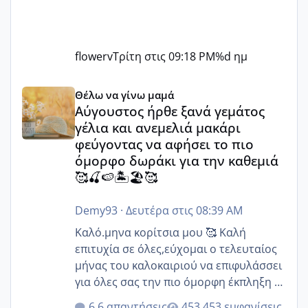
flowerv
Τρίτη στις 09:18 PM
%d ημ
Αύγουστος ήρθε ξανά γεμάτος γέλια και ανεμελιά μακάρι 
Θέλω να γίνω μαμά
Αύγουστος ήρθε ξανά γεμάτος
γέλια και ανεμελιά μακάρι
φεύγοντας να αφήσει το πιο
όμορφο δωράκι για την καθεμιά
🥰🍒🍉🏝️🏖️🥰
Demy93
·
Δευτέρα στις 08:39 AM
Καλό.μηνα κορίτσια μου 🥰 Καλή
επιτυχία σε όλες,εύχομαι ο τελευταίος
μήνας του καλοκαιριού να επιφυλάσσει
για όλες σας την πιο όμορφη έκπληξη 🧿
@Elk @Melikara86 @Παρασκευαιδου
6 απαντήσεις
453 εμφανίσεις