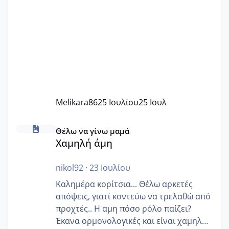
Melikara86
25 Ιουλίου
25 Ιουλ
Χαμηλή άμη
Θέλω να γίνω μαμά
Χαμηλή άμη
nikol92
·
23 Ιουλίου
Καλημέρα κορίτσια... Θέλω αρκετές
απόψεις, γιατί κοντεύω να τρελαθώ από
προχτές.. Η αμη πόσο ρόλο παίζει?
Έκανα ορμονολογικές και είναι χαμηλή