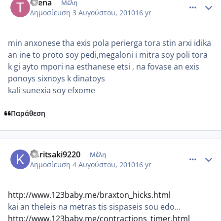
thena
Μέλη
Δημοσίευση
3 Αυγούστου, 2010
16 yr
min anxonese tha exis pola perierga tora stin arxi idika
an ine to proto soy pedi,megaloni i mitra soy poli tora
k gi ayto mpori na esthanese etsi , na fovase an exis
ponoys sixnoys k dinatoys
kali sunexia soy efxome
Παράθεση
comment_560958
Author stats
koritsaki9220
Μέλη
Δημοσίευση
4 Αυγούστου, 2010
16 yr
http://www.123baby.me/braxton_hicks.html
kai an theleis na metras tis sispaseis sou edo...
http://www.123baby.me/contractions_timer.html