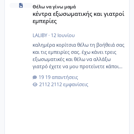
κέντρα εξωσωματικής και γιατροί εμπερίες
Θέλω να γίνω μαμά
κέντρα εξωσωματικής και γιατροί
εμπερίες
LALIBY
·
12 Ιουνίου
καλημέρα κορίτσια θέλω τη βοήθειά σας
και τις εμπειρίες σας. έχω κάνει τρεις
εξωσωματικές και θέλω να αλλάξω
γιατρό έχετε να μου προτείνετε κάποιον
που μείνατε ευχαριστημένες και είχατε
19 απαντήσεις
επιιτυχία? έκανα στο υγεία με τον
2112 εμφανίσεις
ζερβομανωλάκη (δεν το εψαξε καθόλου
το θέμα δεν μου άρεσε καθο΄λου) και
στο γένεσις με τον πάντο