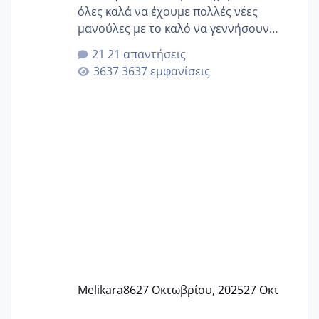
όλες καλά να έχουμε πολλές νέες
μανούλες με το καλό να γεννήσουν
αυτές που ήδη περιμένουν. Να πάρουν
21 απαντήσεις
γερα μωράκια στην αγκαλίτσα τους
3637 εμφανίσεις
🙏🏼🙏🏼 Ας πάμε λοιπόν στο θέμα μου.
Τελευταία περίοδο 25 σεπτεμβρίου
Εδώ και τέσσερις πέντε μέρες νιώθω
αρρωστη δεν έχω κουράγιο για τίποτα
πονάει πολύ το στήθος μου και τα δύο
και βάζω θερμόμετρο και έχω συνεχώς
37 με 37, 3 Έτσι λοιπόν είπα να κάνω
ένα τεστ την παρασ
Melikara86
27 Οκτωβρίου, 2025
27 Οκτ