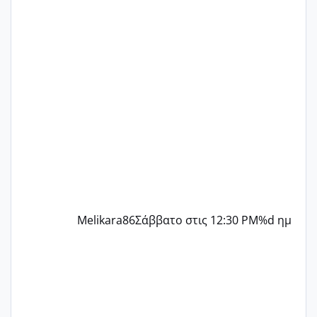
ένα παιδί εδώ και 1,5 χρόνο! Θέλετε να
γράψετε όσες κοπέλες είστε σε
παρόμοια φάση;; Αυτή την στιγμή έχω
δύο χαμένους κύκλους δεν έχω έρθει
περίοδο αυτό τον μήνα περίμενα 20 δεν
ήρθα απλά είδα λίγα ροζ έκανα υπέρηχο
την επομενη μέρα και το ενδομήτριό
ήταν 11,1 χιλιοστά πολύ κα
Melikara86
Σάββατο στις 12:30 PM
%d ημ