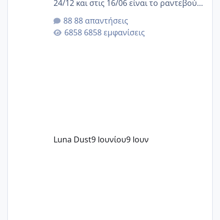
24/12 και στις 16/06 είναι το ραντεβού
της αυχενικής διαφάνειας. Έχω αρκετό
88 απαντήσεις
άγχος και οι μέρες δεν φαίνεται να
6858 εμφανίσεις
περνάνε με τίποτα.
Luna Dust
9 Ιουνίου
9 Ιουν