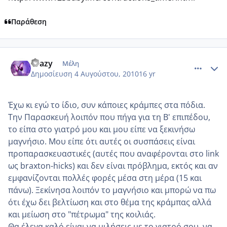
Παράθεση
comment_560998
Author stats
Crazy
Μέλη
Δημοσίευση
4 Αυγούστου, 2010
16 yr
Έχω κι εγώ το ίδιο, συν κάποιες κράμπες στα πόδια.
Την Παρασκευή λοιπόν που πήγα για τη Β' επιπέδου,
το είπα στο γιατρό μου και μου είπε να ξεκινήσω
μαγνήσιο. Μου είπε ότι αυτές οι συσπάσεις είναι
προπαρασκευαστικές (αυτές που αναφέρονται στο link
ως braxton-hicks) και δεν είναι πρόβλημα, εκτός και αν
εμφανίζονται πολλές φορές μέσα στη μέρα (15 και
πάνω). Ξεκίνησα λοιπόν το μαγνήσιο και μπορώ να πω
ότι έχω δει βελτίωση και στο θέμα της κράμπας αλλά
και μείωση στο "πέτρωμα" της κοιλιάς.
Θα έλεγα καλό είναι να μιλήσεις με το γιατρό σου, να