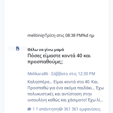
melitiniღ
Τρίτη στις 08:38 PM
%d ημ
Πόσες είμαστε κοντά 40 και προσπαθούμε;;
Θέλω να γίνω μαμά
Πόσες είμαστε κοντά 40 και
προσπαθούμε;;
Melikara86
·
Σάββατο στις 12:30 PM
Καλησπέρα... Είμαι κοντά στα 40. Και.
Προσπαθώ για ένα ακόμα παιδάκι... Έχω
πολυκυστικές και αντίσταση στην
ινσουλίνη καθώς και χάσιμοτο! Έχω λίγα
κιλά παραπάνω και όσο κ αν προσπαθώ
1 απάντηση
361 εμφανίσεις
δεν χάνω εύκολα! Προσπαθώ για ακόμη