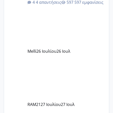
4 απαντήσεις
597 εμφανίσεις
δίδακτρα και τα τροφεια του ιδιωτικού
παιδικού σταθμού για όποιον το έχει
πάρει. Οι παιδικοί σταθμοί έχουν
υπογράψει σύμβαση με την ΕΕΤΑΑ ότι
δέχονται παιδιά με βαουτσερ και ότι
αυτό τα καλύπτει όλα εκτός από έξτρα
όπως σχολικό λεωφορείο κτλ. Είναι
παράνομο να χρεώνουν κάτι επιπλέον.
Melli
26 Ιουλίου
26 Ιουλ
Εγώ πήγα σε έναν ιδιωτικό παιδικό στ
RAM21
27 Ιουλίου
27 Ιουλ