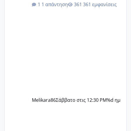
κιλά παραπάνω και όσο κ αν προσπαθώ
1 απάντηση
361 εμφανίσεις
δεν χάνω εύκολα! Προσπαθώ για ακόμη
ένα παιδί εδώ και 1,5 χρόνο! Θέλετε να
γράψετε όσες κοπέλες είστε σε
παρόμοια φάση;; Αυτή την στιγμή έχω
δύο χαμένους κύκλους δεν έχω έρθει
περίοδο αυτό τον μήνα περίμενα 20 δεν
ήρθα απλά είδα λίγα ροζ έκανα υπέρηχο
την επομενη μέρα και το ενδομήτριό
ήταν 11,1 χιλιοστά πολύ κα
Melikara86
Σάββατο στις 12:30 PM
%d ημ