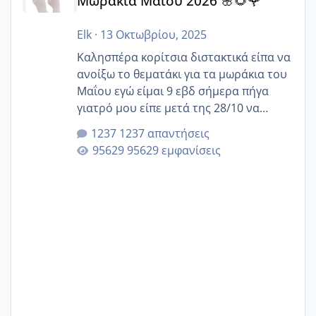
Μωράκια Μαΐου 2026 🌸🌻🌹
Elk
·
13 Οκτωβρίου, 2025
Καλησπέρα κορίτσια διστακτικά είπα να
ανοίξω το θεματάκι για τα μωράκια του
Μαΐου εγώ είμαι 9 εβδ σήμερα πήγα
γιατρό μου είπε μετά της 28/10 να
κλείσω ραντεβού για την αυχενική είναι
1237 απαντήσεις
καμιά άλλη κοπέλα να γεννάει Μάιο ;;
95629 εμφανίσεις