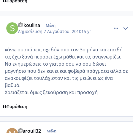
Παράθεση
comment_564165
Author stats
Sakoulina
Μέλη
Δημοσίευση
7 Αυγούστου, 2010
15 yr
κάνω συσπάσεις σχεδόν απο τον 3ο μήνα και επειδή
τις έχω ξανά περάσει έχω μάθει και τις αναγνωρίζω.
Να ενημερώσεις το γιατρό σου να σου δώσει
μαγνήσιο που δεν κανει και φοβερά πράγματα αλλά σε
ανακουφίζει τουλάχιστον και τις μειώνει ως ένα
βαθμό.
Χρειάζεται όμως ξεκούραση και προσοχή
Παράθεση
comment_564232
Author stats
marouli32
Μέλη