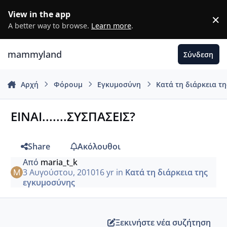
Μετάβαση σε περιεχόμενο
View in the app
×
D
A better way to browse.
Learn more
.
mammyland
Σύνδεση
Αρχή
Φόρουμ
Εγκυμοσύνη
Κατά τη διάρκεια τ
ΕΙΝΑΙ.......ΣΥΣΠΑΣΕΙΣ?
Share
Ακόλουθοι
Από
maria_t_k
3 Αυγούστου, 2010
16 yr
in
Κατά τη διάρκεια της
εγκυμοσύνης
Ξεκινήστε νέα συζήτηση