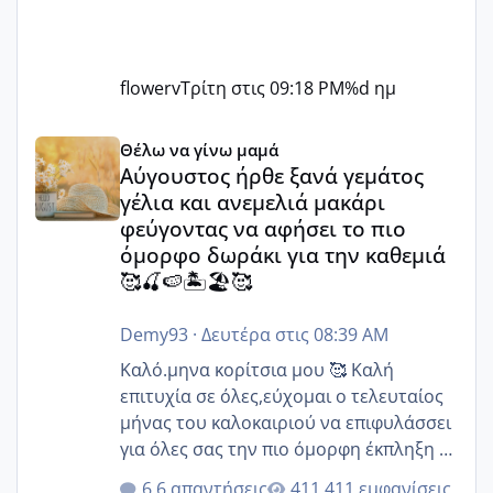
flowerv
Τρίτη στις 09:18 PM
%d ημ
Αύγουστος ήρθε ξανά γεμάτος γέλια και ανεμελιά μακάρι 
Θέλω να γίνω μαμά
Αύγουστος ήρθε ξανά γεμάτος
γέλια και ανεμελιά μακάρι
φεύγοντας να αφήσει το πιο
όμορφο δωράκι για την καθεμιά
🥰🍒🍉🏝️🏖️🥰
Demy93
·
Δευτέρα στις 08:39 AM
Καλό.μηνα κορίτσια μου 🥰 Καλή
επιτυχία σε όλες,εύχομαι ο τελευταίος
μήνας του καλοκαιριού να επιφυλάσσει
για όλες σας την πιο όμορφη έκπληξη 🧿
@Elk @Melikara86 @Παρασκευαιδου
6 απαντήσεις
411 εμφανίσεις