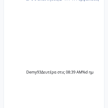
@Zenia z @melitiniღ @Christi.D.
@flowerv @Riaa @Ngsofia
Demy93
Δευτέρα στις 08:39 AM
%d ημ