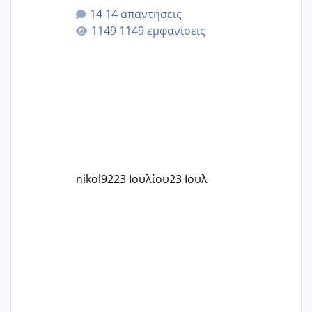
για την ηλικία μου.. Είχα ήδη μια
14 απαντήσεις
εγκυμοσύνη, που έπρεπε να τερματιστεί
1149 εμφανίσεις
στην 27η εβδομάδα και προσπαθώ 7
μήνες ήδη και αρχίζω να αγχώνομαι με
το 1,18... Είμαι 33.. Κάποια που να έμεινε
με χαμηλή άμη???
nikol92
23 Ιουλίου
23 Ιουλ