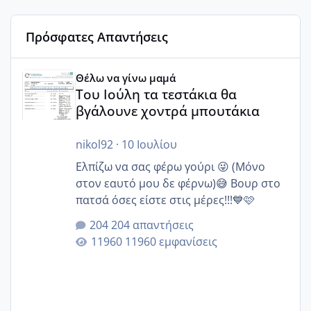
Πρόσφατες Απαντήσεις
Του Ιούλη τα τεστάκια θα βγάλουνε χοντρά μπουτάκια
Θέλω να γίνω μαμά
Του Ιούλη τα τεστάκια θα
βγάλουνε χοντρά μπουτάκια
nikol92
·
10 Ιουλίου
Ελπίζω να σας φέρω γούρι 😜 (Μόνο
στον εαυτό μου δε φέρνω)😅 Βουρ στο
πατσά όσες είστε στις μέρες!!!💙🩷
204 απαντήσεις
11960 εμφανίσεις