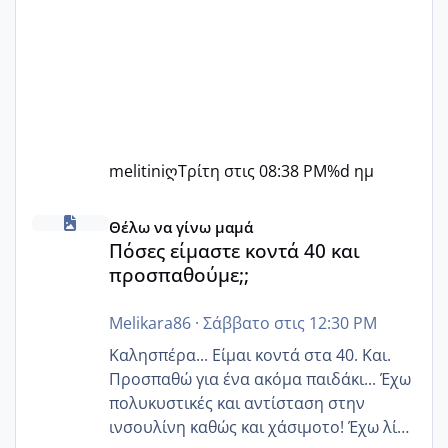
melitiniღ
Τρίτη στις 08:38 PM
%d ημ
Πόσες είμαστε κοντά 40 και προσπαθούμε;;
Θέλω να γίνω μαμά
Πόσες είμαστε κοντά 40 και
προσπαθούμε;;
Melikara86
·
Σάββατο στις 12:30 PM
Καλησπέρα... Είμαι κοντά στα 40. Και.
Προσπαθώ για ένα ακόμα παιδάκι... Έχω
πολυκυστικές και αντίσταση στην
ινσουλίνη καθώς και χάσιμοτο! Έχω λίγα