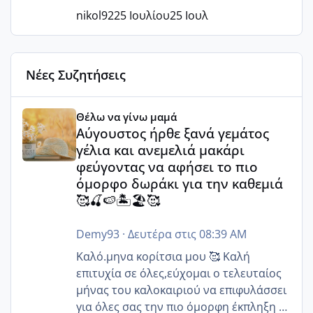
nikol92
25 Ιουλίου
25 Ιουλ
Νέες Συζητήσεις
Αύγουστος ήρθε ξανά γεμάτος γέλια και ανεμελιά μακάρι 
Θέλω να γίνω μαμά
Αύγουστος ήρθε ξανά γεμάτος
γέλια και ανεμελιά μακάρι
φεύγοντας να αφήσει το πιο
όμορφο δωράκι για την καθεμιά
🥰🍒🍉🏝️🏖️🥰
Demy93
·
Δευτέρα στις 08:39 AM
Καλό.μηνα κορίτσια μου 🥰 Καλή
επιτυχία σε όλες,εύχομαι ο τελευταίος
μήνας του καλοκαιριού να επιφυλάσσει
για όλες σας την πιο όμορφη έκπληξη 🧿