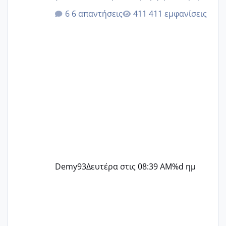
@Elk @Melikara86 @Παρασκευαιδου
6 απαντήσεις
411 εμφανίσεις
@Zenia z @melitiniღ @Christi.D.
@flowerv @Riaa @Ngsofia
Demy93
Δευτέρα στις 08:39 AM
%d ημ