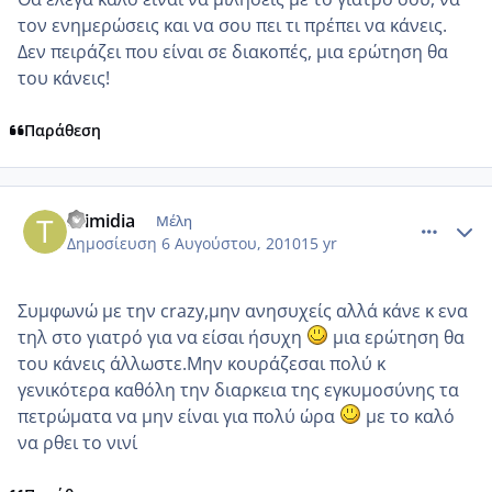
τον ενημερώσεις και να σου πει τι πρέπει να κάνεις.
Δεν πειράζει που είναι σε διακοπές, μια ερώτηση θα
του κάνεις!
Παράθεση
comment_563478
Author stats
thimidia
Μέλη
Δημοσίευση
6 Αυγούστου, 2010
15 yr
Συμφωνώ με την crazy,μην ανησυχείς αλλά κάνε κ ενα
τηλ στο γιατρό για να είσαι ήσυχη
μια ερώτηση θα
του κάνεις άλλωστε.Μην κουράζεσαι πολύ κ
γενικότερα καθόλη την διαρκεια της εγκυμοσύνης τα
πετρώματα να μην είναι για πολύ ώρα
με το καλό
να ρθει το νινί