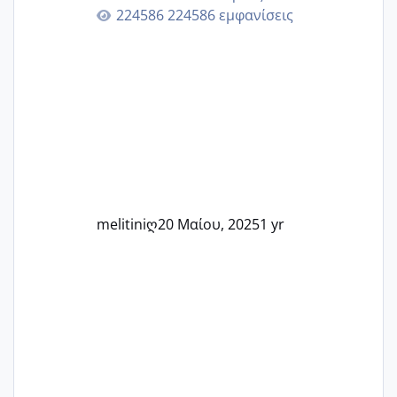
Εδώ θα μοιραστούμε αγωνίες, χαρές,
224586 εμφανίσεις
εμπειρίες και κάθε μικρή ή μεγάλη
στιγμή αυτού του ξεχωριστού ταξιδιού.
Καμία δεν είναι μόνη – όλες μαζί
μπορούμε να στηρίξουμε η μία την
άλλη, να δώσουμε κουράγιο στις
δύσκολες στιγμές και να γιορτάσουμε
τις μικρές και μεγάλες νίκες. Είτε είστε
στο στάδιο της προετοιμασίας, είτε
ετοιμάζεστε
melitiniღ
20 Μαίου, 2025
1 yr