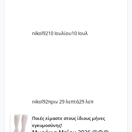
nikol92
10 Ιουλίου
10 Ιουλ
nikol92
πριν 29 λεπτά
29 λεπ
Μωράκια Μαΐου 2026 🌸🌻🌹
Ποιές είμαστε στους ίδιους μήνες
εγκυμοσύνης!