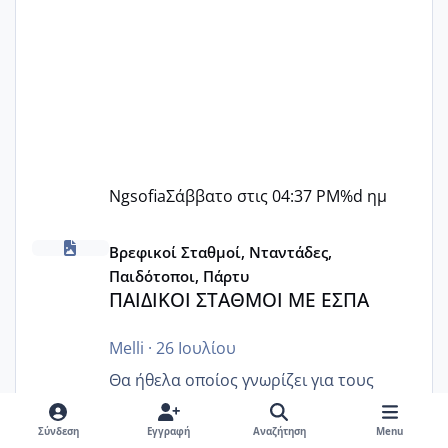
Ngsofia
Σάββατο στις 04:37 PM
%d ημ
ΠΑΙΔΙΚΟΙ ΣΤΑΘΜΟΙ ΜΕ ΕΣΠΑ
Βρεφικοί Σταθμοί, Νταντάδες,
Παιδότοποι, Πάρτυ
ΠΑΙΔΙΚΟΙ ΣΤΑΘΜΟΙ ΜΕ ΕΣΠΑ
Melli
·
26 Ιουλίου
Θα ήθελα οποίος γνωρίζει για τους
παιδικούς σταθμούς με βαουτσερ ΕΣΠΑ
τι ακριβώς ισχύει. Τι καλύπτει? Από όσο
Σύνδεση
Εγγραφή
Αναζήτηση
Menu