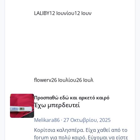
LALIBY
12 Ιουνίου
12 Ιουν
flowerv
26 Ιουλίου
26 Ιουλ
Έχω μπερδευτεί
Προσπαθώ εδώ και αρκετό καιρό
Έχω μπερδευτεί
Melikara86
·
27 Οκτωβρίου, 2025
Κορίτσια καλησπέρα. Είχα χαθεί από το
forum για πολύ καιρό. Εύχομαι να είστε