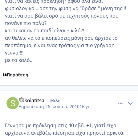
γιατί να κάνεις πρόκληση? αφού όλα είναι
φυσιολογικά....άσε την φύση να "δράσει" μόνη της!!!
γιατί να σου βάλει ορό με τεχνιτούς πόνους που
πονάνε πιο πολύ?
και τι και αν το παιδί είναι 3 κιλά?!
αν θέλεις να το επισπεύσεις μόνη σου άρχισε το
περπάτημα, είναι ένας τρόπος για πιο γρήγορη
γέννα!!!!
με το καλό...
Παράθεση
comment_553056
Author stats
sokolatitsa
Μέλη
Δημοσίευση
26 Ιουλίου, 2010
16 yr
Γέννησα με πρόκληση στις 40 εβδ. +1, γιατί είχα
αρχίσει να ανεβάζω πίεση και είχα πρηστεί αρκετά.