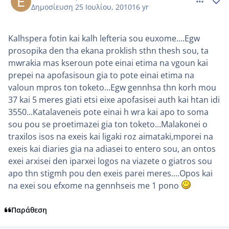
Δημοσίευση
25 Ιουλίου, 2010
16 yr
Kalhspera fotin kai kalh lefteria sou euxome....Egw
prosopika den tha ekana proklish sthn thesh sou, ta
mwrakia mas kseroun pote einai etima na vgoun kai
prepei na apofasisoun gia to pote einai etima na
valoun mpros ton toketo...Egw gennhsa thn korh mou
37 kai 5 meres giati etsi eixe apofasisei auth kai htan idi
3550...Katalaveneis pote einai h wra kai apo to soma
sou pou se proetimazei gia ton toketo...Malakonei o
traxilos isos na exeis kai ligaki roz aimataki,mporei na
exeis kai diaries gia na adiasei to entero sou, an ontos
exei arxisei den iparxei logos na viazete o giatros sou
apo thn stigmh pou den exeis parei meres....Opos kai
na exei sou efxome na gennhseis me 1 pono
Παράθεση