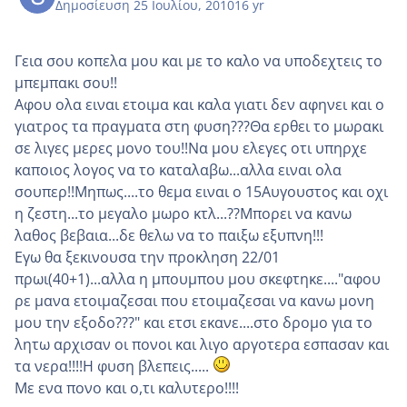
Δημοσίευση
25 Ιουλίου, 2010
16 yr
Γεια σου κοπελα μου και με το καλο να υποδεχτεις το
μπεμπακι σου!!
Αφου ολα ειναι ετοιμα και καλα γιατι δεν αφηνει και ο
γιατρος τα πραγματα στη φυση???Θα ερθει το μωρακι
σε λιγες μερες μονο του!!Να μου ελεγες οτι υπηρχε
καποιος λογος να το καταλαβω...αλλα ειναι ολα
σουπερ!!Μηπως....το θεμα ειναι ο 15Αυγουστος και οχι
η ζεστη...το μεγαλο μωρο κτλ...??Μπορει να κανω
λαθος βεβαια...δε θελω να το παιξω εξυπνη!!!
Εγω θα ξεκινουσα την προκληση 22/01
πρωι(40+1)...αλλα η μπουμπου μου σκεφτηκε...."αφου
ρε μανα ετοιμαζεσαι που ετοιμαζεσαι να κανω μονη
μου την εξοδο???" και ετσι εκανε....στο δρομο για το
λητω αρχισαν οι πονοι και λιγο αργοτερα εσπασαν και
τα νερα!!!!Η φυση βλεπεις.....
Με ενα πονο και ο,τι καλυτερο!!!!