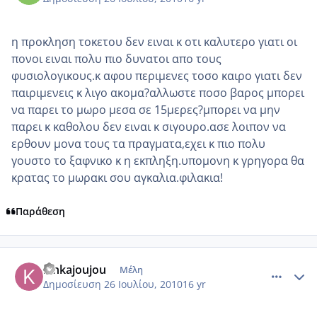
η προκληση τοκετου δεν ειναι κ οτι καλυτερο γιατι οι
πονοι ειναι πολυ πιο δυνατοι απο τους
φυσιολογικους.κ αφου περιμενες τοσο καιρο γιατι δεν
παιριμενεις κ λιγο ακομα?αλλωστε ποσο βαρος μπορει
να παρει το μωρο μεσα σε 15μερες?μπορει να μην
παρει κ καθολου δεν ειναι κ σιγουρο.ασε λοιπον να
ερθουν μονα τους τα πραγματα,εχει κ πιο πολυ
γουστο το ξαφνικο κ η εκπληξη.υπομονη κ γρηγορα θα
κρατας το μωρακι σου αγκαλια.φιλακια!
Παράθεση
comment_552636
Author stats
kinkajoujou
Μέλη
Δημοσίευση
26 Ιουλίου, 2010
16 yr