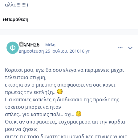
αλλο!!!!!!!!)
Παράθεση
comment_552437
Author stats
ΦΑΝΗ26
Μέλη
Δημοσίευση
25 Ιουλίου, 2010
16 yr
Κοριτσι μου, εγω θα σου ελεγα να περιμενεις μεχρι
τελευταια στιγμη,
εκτος κι αν ο μπεμπης αποφασισει να σας κανει
πρωτος την εκπληξη..
Για καποιες κοπελες η διαδικασια της προκλησης
τοκετου μπορει να ηταν
απλες.. για καποιες παλι.. οχι..
Οτι κι αν αποφασισεις, ευχομαι μεσα απ την καρδια
μου να ζησεις
αυτες τις τοσο δυνατες και μοναδικες στιγμες χωρις