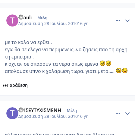
comment_554928
Author stats
thouli
Μέλη
Δημοσίευση
28 Ιουλίου, 2010
16 yr
με το καλο να ερθει..
εγω θα σε ελεγα να περιμενεις..να ζησεις παο τη αρχη
τη εμπειρια..
κ οχι αν σε σπασουν τα νερα οπως εμενα
απολαυσε υπνο κ χαλαρωση τωρα..γιατι μετα.....
Παράθεση
comment_554974
Author stats
ΤΡΙΣΕΥΤΥΧΙΣΜΕΝΗ
Μέλη
Δημοσίευση
28 Ιουλίου, 2010
16 yr
αλλον εχεις ηδη γεννησει γιατι δεν σε βλεπω να