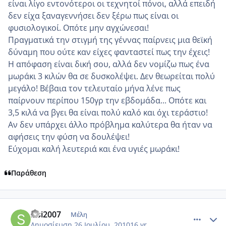
είναι λίγο εντονότεροι οι τεχνητοί πόνοι, αλλά επειδή
δεν είχα ξαναγεννήσει δεν ξέρω πως είναι οι
φυσιολογικοί. Οπότε μην αγχώνεσαι!
Πραγματικά την στιγμή της γέννας παίρνεις μια θεϊκή
δύναμη που ούτε καν είχες φανταστεί πως την έχεις!
Η απόφαση είναι δική σου, αλλά δεν νομίζω πως ένα
μωράκι 3 κιλών θα σε δυσκολέψει. Δεν θεωρείται πολύ
μεγάλο! Βέβαια τον τελευταίο μήνα λένε πως
παίρνουν περίπου 150γρ την εβδομάδα... Οπότε και
3,5 κιλά να βγει θα είναι πολύ καλό και όχι τεράστιο!
Αν δεν υπάρχει άλλο πρόβλημα καλύτερα θα ήταν να
αφήσεις την φύση να δουλέψει!
Εύχομαι καλή λευτεριά και ένα υγιές μωράκι!
Παράθεση
comment_552594
Author stats
sisi2007
Μέλη
Δημοσίευση
26 Ιουλίου, 2010
16 yr