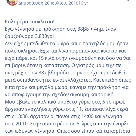
Δημοσίευση
26 Ιουλίου, 2010
16 yr
Καλημέρα κουκλίτσα!
Εγώ γέννησα με πρόκληση στις 38βδ + 4ημ. έναν
ζουζούναρο 3.830γρ!
Δεν είχε εμπεδωθεί το μωρό και ο τράχηλός μου ήταν
πολύ σκληρός. Εχω και λίγα παραπανίσια κιλάκια και
είχα πάρει και 15 κιλά στην εγκυμοσύνη και όσο να ΄ναι
επιβαρυνόταν η κατάσταση. Ο γιατρός μου είχε πει
πως μέχρι την 38 εβδομάδα το μωρό έχει εμπεδωθεί,
μετά οι πιθανότητες είναι ελλάχιστες. Και επειδή όπως
είπα ήταν και μεγάλο μωρό, κάναμε την πρόκληση για
να αποφύγουμε την σχεδόν σίγουρη καισαρική.
Μου έβαλε το κολπικό υπόθετο γύρω στις 6 το πρωί,
άρχισαν ενοχλήσεις γύρω στις 11, έσπασαν λίγα νερά
στις 13:30, άρχισαν οι πόνοι στις 14:00 και γέννησα
στις 20:10. Στην ουσία μέσα σε 6 ώρες από την έναρξη
των ωδυνων γέννησα. Όπως σου είπαν και τα κορίτσια