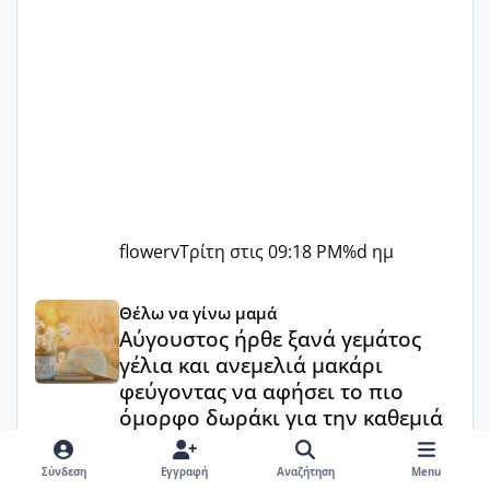
flowerv
Τρίτη στις 09:18 PM
%d ημ
Αύγουστος ήρθε ξανά γεμάτος γέλια και ανεμελιά μακάρι 
Θέλω να γίνω μαμά
Αύγουστος ήρθε ξανά γεμάτος
γέλια και ανεμελιά μακάρι
φεύγοντας να αφήσει το πιο
όμορφο δωράκι για την καθεμιά
🥰🍒🍉🏝️🏖️🥰
Σύνδεση
Εγγραφή
Αναζήτηση
Menu