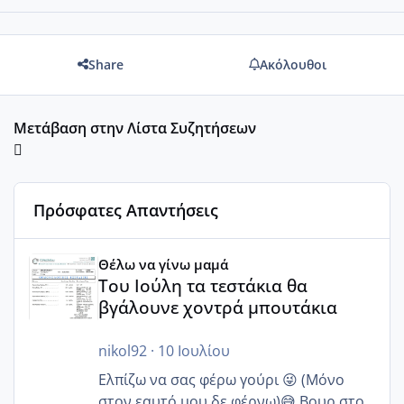
Share
Ακόλουθοι
Μετάβαση στην Λίστα Συζητήσεων
Πρόσφατες Απαντήσεις
Του Ιούλη τα τεστάκια θα βγάλουνε χοντρά μπουτάκια
Θέλω να γίνω μαμά
Του Ιούλη τα τεστάκια θα
βγάλουνε χοντρά μπουτάκια
nikol92
·
10 Ιουλίου
Ελπίζω να σας φέρω γούρι 😜 (Μόνο
στον εαυτό μου δε φέρνω)😅 Βουρ στο