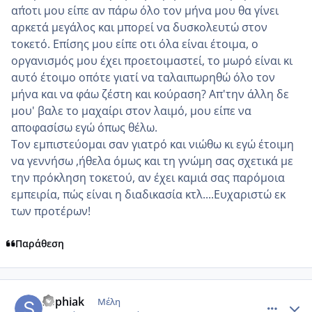
απ΄οτι μου είπε αν πάρω όλο τον μήνα μου θα γίνει
αρκετά μεγάλος και μπορεί να δυσκολευτώ στον
τοκετό. Επίσης μου είπε οτι όλα είναι έτοιμα, ο
οργανισμός μου έχει προετοιμαστεί, το μωρό είναι κι
αυτό έτοιμο οπότε γιατί να ταλαιπωρηθώ όλο τον
μήνα και να φάω ζέστη και κούραση? Απ'την άλλη δε
μου' βαλε το μαχαίρι στον λαιμό, μου είπε να
αποφασίσω εγώ όπως θέλω.
Τον εμπιστεύομαι σαν γιατρό και νιώθω κι εγώ έτοιμη
να γεννήσω ,ήθελα όμως και τη γνώμη σας σχετικά με
την πρόκληση τοκετού, αν έχει καμιά σας παρόμοια
εμπειρία, πώς είναι η διαδικασία κτλ....Ευχαριστώ εκ
των προτέρων!
Παράθεση
comment_552330
Author stats
sophiak
Μέλη