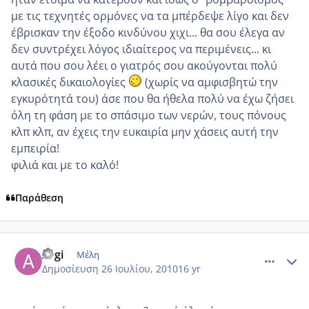
με τις τεχνητές ορμόνες να τα μπέρδεψε λίγο και δεν
έβρισκαν την έξοδο κινδύνου χιχι... θα σου έλεγα αν
δεν συντρέχει λόγος ιδιαίτερος να περιμένεις... κι
αυτά που σου λέει ο γιατρός σου ακούγονται πολύ
κλασικές δικαιολογίες
(χωρίς να αμφισβητώ την
εγκυρότητά του) άσε που θα ήθελα πολύ να έχω ζήσει
όλη τη φάση με το σπάσιμο των νερών, τους πόνους
κλπ κλπ, αν έχεις την ευκαιρία μην χάσεις αυτή την
εμπειρία!
φιλιά και με το καλό!
Παράθεση
comment_552688
Author stats
Argi
Μέλη
Δημοσίευση
26 Ιουλίου, 2010
16 yr