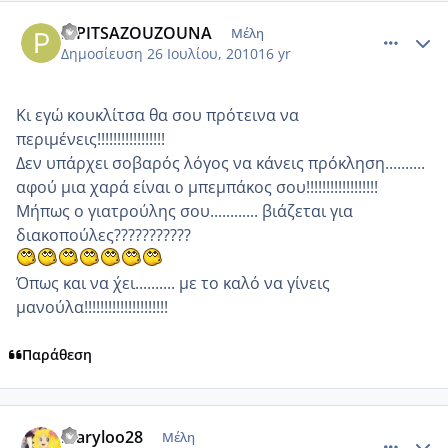
comment_552524
Author stats
PIPITSAZOUZOUNA
Μέλη
Δημοσίευση
26 Ιουλίου, 2010
16 yr
Κι εγώ κουκλίτσα θα σου πρότεινα να
περιμένεις!!!!!!!!!!!!!!!!!
Δεν υπάρχει σοβαρός λόγος να κάνεις πρόκληση..........
αφού μια χαρά είναι ο μπεμπάκος σου!!!!!!!!!!!!!!!!!!
Μήπως ο γιατρούλης σου............ βιάζεται για
διακοπούλες???????????
Όπως και να ΄χει.......... με το καλό να γίνεις
μανούλα!!!!!!!!!!!!!!!!!!!!!
Παράθεση
comment_552589
Author stats
maryloo28
Μέλη