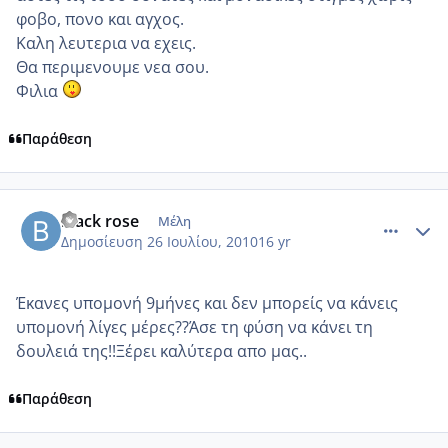
φοβο, πονο και αγχος.
Καλη λευτερια να εχεις.
Θα περιμενουμε νεα σου.
Φιλια
Παράθεση
comment_552478
Author stats
black rose
Μέλη
Δημοσίευση
26 Ιουλίου, 2010
16 yr
Έκανες υπομονή 9μήνες και δεν μπορείς να κάνεις
υπομονή λίγες μέρες??Άσε τη φύση να κάνει τη
δουλειά της!!Ξέρει καλύτερα απο μας..
Παράθεση