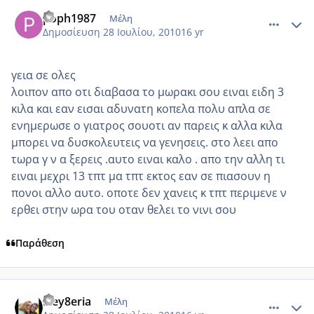
comment_554795
Author stats
poph1987
Μέλη
Δημοσίευση
28 Ιουλίου, 2010
16 yr
γεια σε ολες
λοιπον απο οτι διαβασα το μωρακι σου ειναι ειδη 3
κιλα και εαν εισαι αδυνατη κοπελα πολυ απλα σε
ενημερωσε ο γιατρος σουοτι αν παρεις κ αλλα κιλα
μπορει να δυσκολευτεις να γενησεις. στο λεει απο
τωρα γ ν α ξερεις .αυτο ειναι καλο . απο την αλλη τι
ειναι μεχρι 13 τπτ μα τπτ εκτος εαν σε πιασουν η
πονοι αλλο αυτο. οποτε δεν χανεις κ τπτ περιμενε ν
ερθει στην ωρα του οταν θελει το νινι σου
Παράθεση
comment_554867
Author stats
Eley8eria
Μέλη