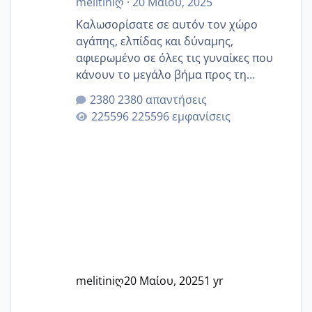
melitiniღ
·
20 Μαίου, 2025
Καλωσορίσατε σε αυτόν τον χώρο
αγάπης, ελπίδας και δύναμης,
αφιερωμένο σε όλες τις γυναίκες που
κάνουν το μεγάλο βήμα προς τη
μητρότητα μέσω εξωσωματικής το 2025.
2380 απαντήσεις
Εδώ θα μοιραστούμε αγωνίες, χαρές,
225596 εμφανίσεις
εμπειρίες και κάθε μικρή ή μεγάλη
στιγμή αυτού του ξεχωριστού ταξιδιού.
Καμία δεν είναι μόνη – όλες μαζί
μπορούμε να στηρίξουμε η μία την
άλλη, να δώσουμε κουράγιο στις
δύσκολες στιγμές και να γιορτάσουμε
τις μικρές και μεγάλες νίκες. Είτε είστε
στο στάδιο της προετοιμασίας, είτε
ετοιμάζεστε
melitiniღ
20 Μαίου, 2025
1 yr