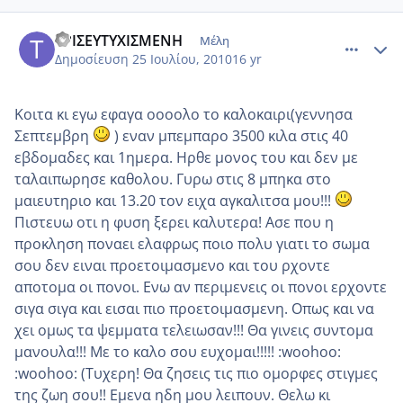
comment_552406
Author stats
ΤΡΙΣΕΥΤΥΧΙΣΜΕΝΗ
Μέλη
Δημοσίευση
25 Ιουλίου, 2010
16 yr
Κοιτα κι εγω εφαγα οοοολο το καλοκαιρι(γεννησα
Σεπτεμβρη
) εναν μπεμπαρο 3500 κιλα στις 40
εβδομαδες και 1ημερα. Ηρθε μονος του και δεν με
ταλαιπωρησε καθολου. Γυρω στις 8 μπηκα στο
μαιευτηριο και 13.20 τον ειχα αγκαλιτσα μου!!!
Πιστευω οτι η φυση ξερει καλυτερα! Ασε που η
προκληση ποναει ελαφρως ποιο πολυ γιατι το σωμα
σου δεν ειναι προετοιμασμενο και του ρχοντε
αποτομα οι πονοι. Ενω αν περιμενεις οι πονοι ερχοντε
σιγα σιγα και εισαι πιο προετοιμασμενη. Οπως και να
χει ομως τα ψεμματα τελειωσαν!!! Θα γινεις συντομα
μανουλα!!! Με το καλο σου ευχομαι!!!!! :woohoo:
:woohoo: (Τυχερη! Θα ζησεις τις πιο ομορφες στιγμες
της ζωη σου!! Εμενα ηδη μου λειπουν. Θελω κι