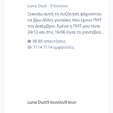
Luna Dust
·
9 Ιουνίου
Ξεκινάω αυτή τη συζήτηση ψάχνοντας
να βρω άλλες γυναίκες που έχουν ΠΗΤ
τον Δεκέμβριο. Εμένα η ΠΗΤ μου είναι
24/12 και στις 16/06 είναι το ραντεβού
της αυχενικής διαφάνειας. Έχω αρκετό
88 απαντήσεις
άγχος και οι μέρες δεν φαίνεται να
7114 εμφανίσεις
περνάνε με τίποτα.
Luna Dust
9 Ιουνίου
9 Ιουν