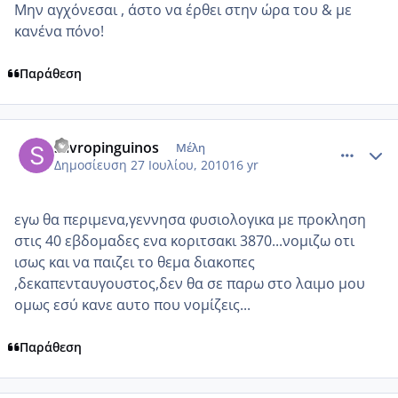
Μην αγχόνεσαι , άστο να έρθει στην ώρα του & με
κανένα πόνο!
Παράθεση
comment_553992
Author stats
savropinguinos
Μέλη
Δημοσίευση
27 Ιουλίου, 2010
16 yr
εγω θα περιμενα,γεννησα φυσιολογικα με προκληση
στις 40 εβδομαδες ενα κοριτσακι 3870...νομιζω οτι
ισως και να παιζει το θεμα διακοπες
,δεκαπενταυγουστος,δεν θα σε παρω στο λαιμο μου
ομως εσύ κανε αυτο που νομίζεις...
Παράθεση