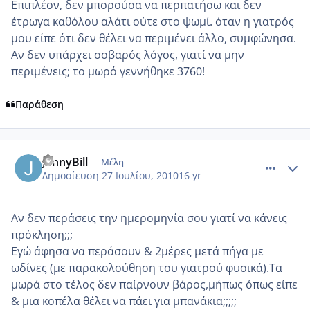
Επιπλέον, δεν μπορούσα να περπατήσω και δεν
έτρωγα καθόλου αλάτι ούτε στο ψωμί. όταν η γιατρός
μου είπε ότι δεν θέλει να περιμένει άλλο, συμφώνησα.
Αν δεν υπάρχει σοβαρός λόγος, γιατί να μην
περιμένεις; το μωρό γεννήθηκε 3760!
Παράθεση
comment_553907
Author stats
JennyBill
Μέλη
Δημοσίευση
27 Ιουλίου, 2010
16 yr
Αν δεν περάσεις την ημερομηνία σου γιατί να κάνεις
πρόκληση;;;
Εγώ άφησα να περάσουν & 2μέρες μετά πήγα με
ωδίνες (με παρακολούθηση του γιατρού φυσικά).Τα
μωρά στο τέλος δεν παίρνουν βάρος,μήπως όπως είπε
& μια κοπέλα θέλει να πάει για μπανάκια;;;;;