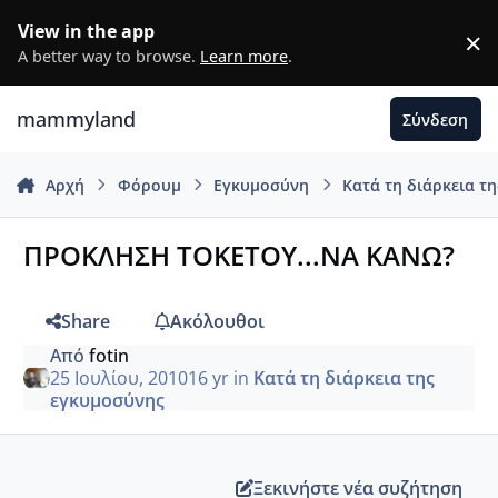
Μετάβαση σε περιεχόμενο
View in the app
×
D
A better way to browse.
Learn more
.
mammyland
Σύνδεση
Αρχή
Φόρουμ
Εγκυμοσύνη
Κατά τη διάρκεια τ
ΠΡΟΚΛΗΣΗ ΤΟΚΕΤΟΥ...ΝΑ ΚΑΝΩ?
Share
Ακόλουθοι
Από
fotin
25 Ιουλίου, 2010
16 yr
in
Κατά τη διάρκεια της
εγκυμοσύνης
Ξεκινήστε νέα συζήτηση