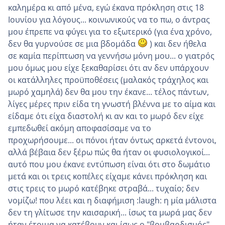
καλημέρα κι από μένα, εγώ έκανα πρόκληση στις 18
Ιουνίου για λόγους... κοινωνικούς να το πω, ο άντρας
μου έπρεπε να φύγει για το εξωτερικό (για ένα χρόνο,
δεν θα γυρνούσε σε μια βδομάδα
) και δεν ήθελα
σε καμία περίπτωση να γεννήσω μόνη μου... ο γιατρός
μου όμως μου είχε ξεκαθαρίσει ότι αν δεν υπάρχουν
οι κατάλληλες προϋποθέσεις (μαλακός τράχηλος και
μωρό χαμηλά) δεν θα μου την έκανε... τέλος πάντων,
λίγες μέρες πριν είδα τη γνωστή βλέννα με το αίμα και
είδαμε ότι είχα διαστολή κι αν και το μωρό δεν είχε
εμπεδωθεί ακόμη αποφασίσαμε να το
προχωρήσουμε... οι πόνοι ήταν όντως αρκετά έντονοι,
αλλά βέβαια δεν ξέρω πώς θα ήταν οι φυσιολογικοί...
αυτό που μου έκανε εντύπωση είναι ότι στο δωμάτιο
μετά και οι τρεις κοπέλες είχαμε κάνει πρόκληση και
στις τρεις το μωρό κατέβηκε στραβά... τυχαίο; δεν
νομίζω! που λέει και η διαφήμιση :laugh: η μία μάλιστα
δεν τη γλίτωσε την καισαρική... ίσως τα μωρά μας δεν
ήταν έτοιμα να κατέβουν και ίσως ο "βομβαρδισμός"