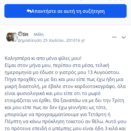
Απαντήστε σε αυτή τη συζήτηση
comment_14628
Author stats
fotin
Μέλη
Δημοσίευση
25 Ιουλίου, 2010
16 yr
Καλησπέρα κι απο μένα φίλες μου!
Είμαι στον μήνα μου, περίπου στα μέσα, τελική
ημερομηνία μο έδωσε ο γιατρός μου 13 Αυγούστου.
Πήγα προχθές να με δει και μου είπε πως έχω ήδη μια
μικρή διαστολή, με έβαλε στον καρδιοτοκογράφο, όλα
είναι φυσιολογικά και μου είπε οτι το μωρό
ετοιμάζεται να έρθει. Θα ξαναπάω να με δει την Τρίτη
και μου είπε πως αν δεν έχω γεννήσει ως τότε,
μπορούμε να προγραμματίσουμε για Τετάρτη ή
Πέμπτη να κάνω πρόκληση τοκετού αν θέλω. Αυτό μου
το πρότεινε επειδή ο μπέμπης μου είναι ήδη 3 κιλά και