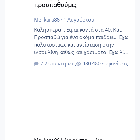
προσπαθούμε;;
Melikara86
·
1 Αυγούστου
Καλησπέρα... Είμαι κοντά στα 40. Και.
Προσπαθώ για ένα ακόμα παιδάκι... Έχω
πολυκυστικές και αντίσταση στην
ινσουλίνη καθώς και χάσιμοτο! Έχω λίγα
κιλά παραπάνω και όσο κ αν προσπαθώ
2 απαντήσεις
480 εμφανίσεις
δεν χάνω εύκολα! Προσπαθώ για ακόμη
ένα παιδί εδώ και 1,5 χρόνο! Θέλετε να
γράψετε όσες κοπέλες είστε σε
παρόμοια φάση;; Αυτή την στιγμή έχω
δύο χαμένους κύκλους δεν έχω έρθει
περίοδο αυτό τον μήνα περίμενα 20 δεν
ήρθα απλά είδα λίγα ροζ έκανα υπέρηχο
την επομενη μέρα και το ενδομήτριό
ήταν 11,1 χιλιοστά πολύ κα