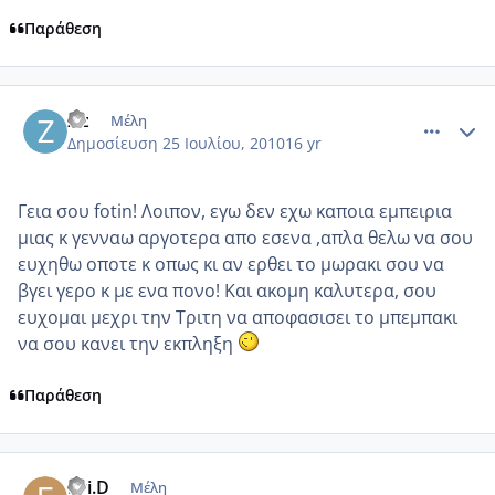
Παράθεση
comment_552332
Author stats
ziz
Μέλη
Δημοσίευση
25 Ιουλίου, 2010
16 yr
Γεια σου fotin! Λοιπον, εγω δεν εχω καποια εμπειρια
μιας κ γενναω αργοτερα απο εσενα ,απλα θελω να σου
ευχηθω οποτε κ οπως κι αν ερθει το μωρακι σου να
βγει γερο κ με ενα πονο! Και ακομη καλυτερα, σου
ευχομαι μεχρι την Τριτη να αποφασισει το μπεμπακι
να σου κανει την εκπληξη
Παράθεση
comment_552365
Author stats
Evi.D
Μέλη