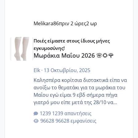
Melikara86
πριν 2 ώρες
2 ωρ
Μωράκια Μαΐου 2026 🌸🌻🌹
Ποιές είμαστε στους ίδιους μήνες
εγκυμοσύνης!
Μωράκια Μαΐου 2026 🌸🌻🌹
Elk
·
13 Οκτωβρίου, 2025
Καλησπέρα κορίτσια διστακτικά είπα να
ανοίξω το θεματάκι για τα μωράκια του
Μαΐου εγώ είμαι 9 εβδ σήμερα πήγα
γιατρό μου είπε μετά της 28/10 να
κλείσω ραντεβού για την αυχενική είναι
1239 απαντήσεις
καμιά άλλη κοπέλα να γεννάει Μάιο ;;
96628 εμφανίσεις