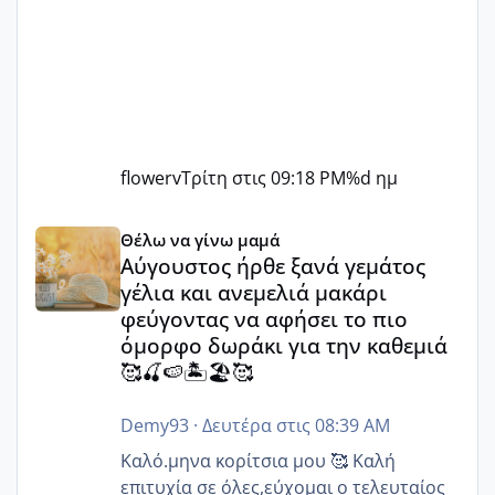
flowerv
Τρίτη στις 09:18 PM
%d ημ
Αύγουστος ήρθε ξανά γεμάτος γέλια και ανεμελιά μακάρι 
Θέλω να γίνω μαμά
Αύγουστος ήρθε ξανά γεμάτος
γέλια και ανεμελιά μακάρι
φεύγοντας να αφήσει το πιο
όμορφο δωράκι για την καθεμιά
🥰🍒🍉🏝️🏖️🥰
Demy93
·
Δευτέρα στις 08:39 AM
Καλό.μηνα κορίτσια μου 🥰 Καλή
επιτυχία σε όλες,εύχομαι ο τελευταίος