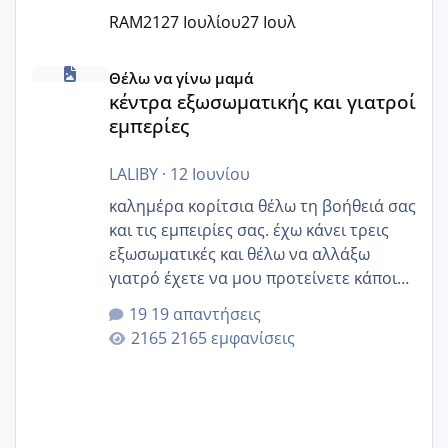
RAM21
27 Ιουλίου
27 Ιουλ
κέντρα εξωσωματικής και γιατροί εμπερίες
Θέλω να γίνω μαμά
κέντρα εξωσωματικής και γιατροί
εμπερίες
LALIBY
·
12 Ιουνίου
καλημέρα κορίτσια θέλω τη βοήθειά σας
και τις εμπειρίες σας. έχω κάνει τρεις
εξωσωματικές και θέλω να αλλάξω
γιατρό έχετε να μου προτείνετε κάποιον
που μείνατε ευχαριστημένες και είχατε
19 απαντήσεις
επιιτυχία? έκανα στο υγεία με τον
2165 εμφανίσεις
ζερβομανωλάκη (δεν το εψαξε καθόλου
το θέμα δεν μου άρεσε καθο΄λου) και
στο γένεσις με τον πάντο