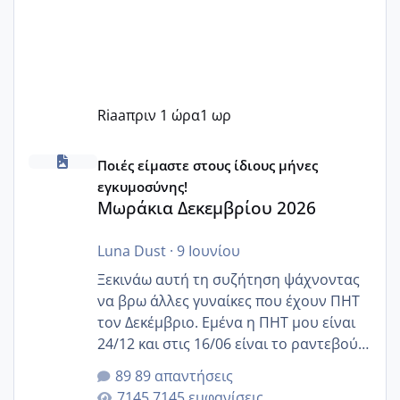
Riaa
πριν 1 ώρα
1 ωρ
Μωράκια Δεκεμβρίου 2026
Ποιές είμαστε στους ίδιους μήνες
εγκυμοσύνης!
Μωράκια Δεκεμβρίου 2026
Luna Dust
·
9 Ιουνίου
Ξεκινάω αυτή τη συζήτηση ψάχνοντας
να βρω άλλες γυναίκες που έχουν ΠΗΤ
τον Δεκέμβριο. Εμένα η ΠΗΤ μου είναι
24/12 και στις 16/06 είναι το ραντεβού
της αυχενικής διαφάνειας. Έχω αρκετό
89 απαντήσεις
άγχος και οι μέρες δεν φαίνεται να
7145 εμφανίσεις