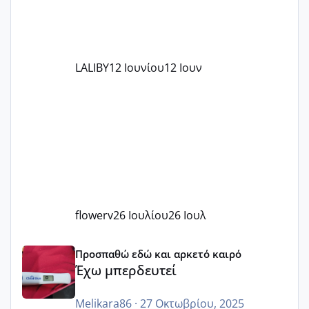
LALIBY
12 Ιουνίου
12 Ιουν
flowerv
26 Ιουλίου
26 Ιουλ
Έχω μπερδευτεί
Προσπαθώ εδώ και αρκετό καιρό
Έχω μπερδευτεί
Melikara86
·
27 Οκτωβρίου, 2025