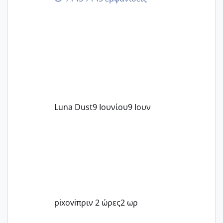
περνάνε με τίποτα.
Luna Dust
9 Ιουνίου
9 Ιουν
pixovi
πριν 2 ώρες
2 ωρ
Του Ιούλη τα τεστάκια θα βγάλουνε χοντρά μπουτάκια