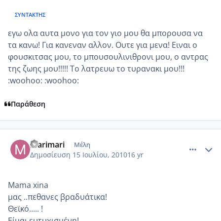
ΣΥΝΤΆΚΤΗΣ
εγω ολα αυτα μονο για τον γιο μου θα μπορουσα να
τα κανω! Για κανεναν αλλον. Ουτε για μενα! Ειναι ο
φουσκιτσας μου, το μπουσουλινιθρονι μου, ο αντρας
της ζωης μου!!!!! Το λατρευω το τυρανακι μου!!!
:woohoo: :woohoo:
Παράθεση
comment_545957
Author stats
marimari
Μέλη
Δημοσίευση
15 Ιουλίου, 2010
16 yr
Mama xina
μας ..πεθανες βραδυάτικα!
Θεϊκό..... !
Είμαι ευτυχισμένη!