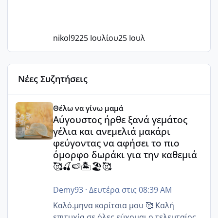
nikol92
25 Ιουλίου
25 Ιουλ
Νέες Συζητήσεις
Αύγουστος ήρθε ξανά γεμάτος γέλια και ανεμελιά μακάρι 
Θέλω να γίνω μαμά
Αύγουστος ήρθε ξανά γεμάτος
γέλια και ανεμελιά μακάρι
φεύγοντας να αφήσει το πιο
όμορφο δωράκι για την καθεμιά
🥰🍒🍉🏝️🏖️🥰
Demy93
·
Δευτέρα στις 08:39 AM
Καλό.μηνα κορίτσια μου 🥰 Καλή
επιτυχία σε όλες,εύχομαι ο τελευταίος