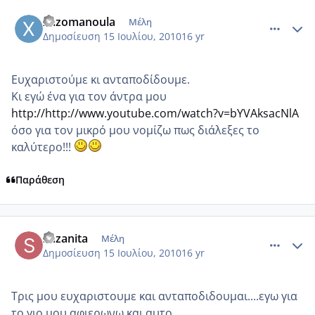
comment_545905
Author stats
xazomanoula
Μέλη
Δημοσίευση
15 Ιουλίου, 2010
16 yr
Ευχαριστούμε κι ανταποδίδουμε.
Κι εγώ ένα για τον άντρα μου
http://http://www.youtube.com/watch?v=bYVAksacNlA
όσο για τον μικρό μου νομίζω πως διάλεξες το
καλύτερο!!!
Παράθεση
comment_545922
Author stats
suzanita
Μέλη
Δημοσίευση
15 Ιουλίου, 2010
16 yr
Τρις μου ευχαριστουμε και ανταποδιδουμαι....εγω για
το γιο μου αφιερωνω και αυτο...