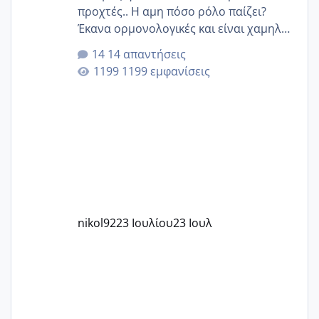
προχτές.. Η αμη πόσο ρόλο παίζει?
Έκανα ορμονολογικές και είναι χαμηλή
για την ηλικία μου.. Είχα ήδη μια
14 απαντήσεις
εγκυμοσύνη, που έπρεπε να τερματιστεί
1199 εμφανίσεις
στην 27η εβδομάδα και προσπαθώ 7
μήνες ήδη και αρχίζω να αγχώνομαι με
το 1,18... Είμαι 33.. Κάποια που να έμεινε
με χαμηλή άμη???
nikol92
23 Ιουλίου
23 Ιουλ