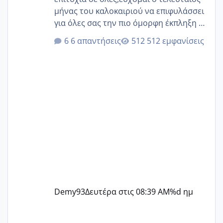
μήνας του καλοκαιριού να επιφυλάσσει
για όλες σας την πιο όμορφη έκπληξη 🧿
@Elk @Melikara86 @Παρασκευαιδου
6 απαντήσεις
512 εμφανίσεις
@Zenia z @melitiniღ @Christi.D.
@flowerv @Riaa @Ngsofia
Demy93
Δευτέρα στις 08:39 AM
%d ημ