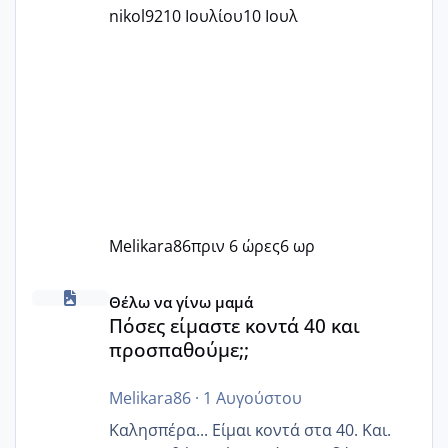
nikol92
10 Ιουλίου
10 Ιουλ
Melikara86
πριν 6 ώρες
6 ωρ
Πόσες είμαστε κοντά 40 και προσπαθούμε;;
Θέλω να γίνω μαμά
Πόσες είμαστε κοντά 40 και
προσπαθούμε;;
Melikara86
·
1 Αυγούστου
Καλησπέρα... Είμαι κοντά στα 40. Και.