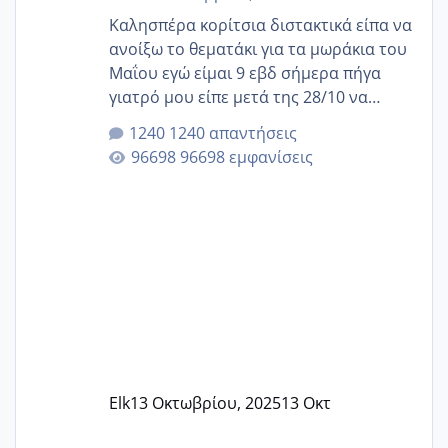
Καλησπέρα κορίτσια διστακτικά είπα να
ανοίξω το θεματάκι για τα μωράκια του
Μαΐου εγώ είμαι 9 εβδ σήμερα πήγα
γιατρό μου είπε μετά της 28/10 να
κλείσω ραντεβού για την αυχενική είναι
1240 απαντήσεις
καμιά άλλη κοπέλα να γεννάει Μάιο ;;
96698 εμφανίσεις
Elk
13 Οκτωβρίου, 2025
13 Οκτ