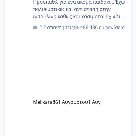
Προσπαθώ για ένα ακόμα παιδάκι... Έχω
πολυκυστικές και αντίσταση στην
ινσουλίνη καθώς και χάσιμοτο! Έχω λίγα
κιλά παραπάνω και όσο κ αν προσπαθώ
2 απαντήσεις
486 εμφανίσεις
δεν χάνω εύκολα! Προσπαθώ για ακόμη
ένα παιδί εδώ και 1,5 χρόνο! Θέλετε να
γράψετε όσες κοπέλες είστε σε
παρόμοια φάση;; Αυτή την στιγμή έχω
δύο χαμένους κύκλους δεν έχω έρθει
περίοδο αυτό τον μήνα περίμενα 20 δεν
ήρθα απλά είδα λίγα ροζ έκανα υπέρηχο
την επομενη μέρα και το ενδομήτριό
ήταν 11,1 χιλιοστά πολύ κα
Melikara86
1 Αυγούστου
1 Αυγ