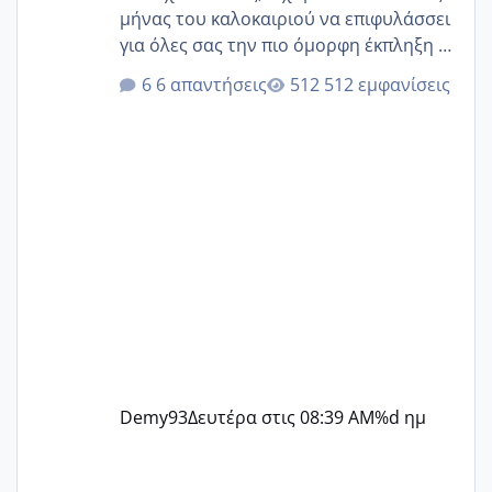
μήνας του καλοκαιριού να επιφυλάσσει
για όλες σας την πιο όμορφη έκπληξη 🧿
@Elk @Melikara86 @Παρασκευαιδου
6 απαντήσεις
512 εμφανίσεις
@Zenia z @melitiniღ @Christi.D.
@flowerv @Riaa @Ngsofia
Demy93
Δευτέρα στις 08:39 AM
%d ημ