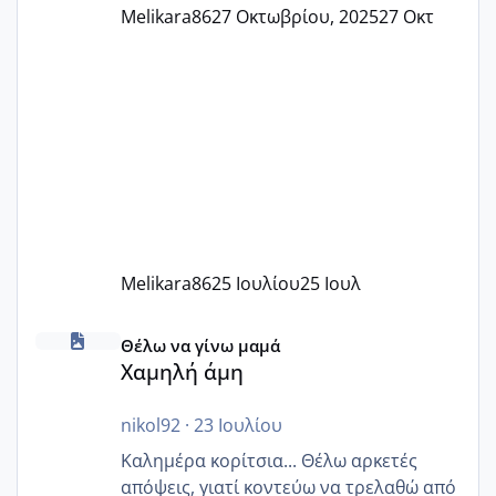
Melikara86
27 Οκτωβρίου, 2025
27 Οκτ
Melikara86
25 Ιουλίου
25 Ιουλ
Χαμηλή άμη
Θέλω να γίνω μαμά
Χαμηλή άμη
nikol92
·
23 Ιουλίου
Καλημέρα κορίτσια... Θέλω αρκετές
απόψεις, γιατί κοντεύω να τρελαθώ από