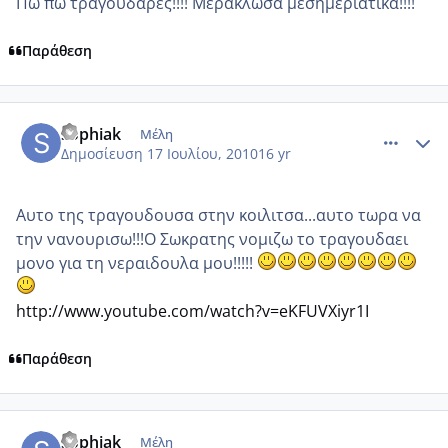
Πω πω τραγουδάρες!!!! Μεράκλωσα μεσημεριάτικα!!!!
Παράθεση
comment_546930
Author stats
sophiak
Μέλη
Δημοσίευση
17 Ιουλίου, 2010
16 yr
Αυτο της τραγουδουσα στην κοιλιτσα...αυτο τωρα να
την νανουρισω!!!Ο Σωκρατης νομιζω το τραγουδαει
μονο για τη νεραιδουλα μου!!!!!
http://www.youtube.com/watch?v=eKFUVXiyr1I
Παράθεση
comment_546931
Author stats
sophiak
Μέλη