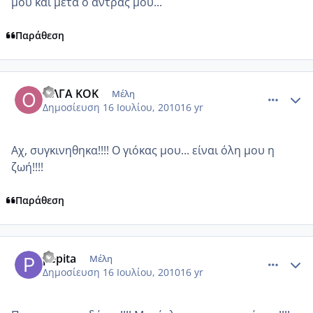
μου και μετα ο αντρας μου...
Παράθεση
comment_546383
Author stats
ΟΛΓΑ ΚΟΚ
Μέλη
Δημοσίευση
16 Ιουλίου, 2010
16 yr
Αχ, συγκινηθηκα!!!! Ο γιόκας μου... είναι όλη μου η
ζωή!!!!
Παράθεση
comment_546421
Author stats
pepita
Μέλη
Δημοσίευση
16 Ιουλίου, 2010
16 yr