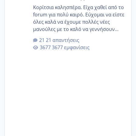
Κορίτσια καλησπέρα. Είχα χαθεί από το
forum για πολύ καιρό. Εύχομαι να είστε
όλες καλά να έχουμε πολλές νέες
μανούλες με το καλό να γεννήσουν
αυτές που ήδη περιμένουν. Να πάρουν
21 απαντήσεις
γερα μωράκια στην αγκαλίτσα τους
3677 εμφανίσεις
🙏🏼🙏🏼 Ας πάμε λοιπόν στο θέμα μου.
Τελευταία περίοδο 25 σεπτεμβρίου
Εδώ και τέσσερις πέντε μέρες νιώθω
αρρωστη δεν έχω κουράγιο για τίποτα
πονάει πολύ το στήθος μου και τα δύο
και βάζω θερμόμετρο και έχω συνεχώς
37 με 37, 3 Έτσι λοιπόν είπα να κάνω
ένα τεστ την παρασ