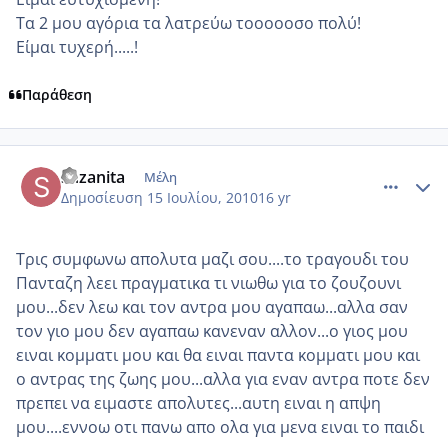
Τα 2 μου αγόρια τα λατρεύω τοοοοοσο πολύ!
Είμαι τυχερή.....!
Παράθεση
comment_545959
Author stats
suzanita
Μέλη
Δημοσίευση
15 Ιουλίου, 2010
16 yr
Τρις συμφωνω απολυτα μαζι σου....το τραγουδι του
Πανταζη λεει πραγματικα τι νιωθω για το ζουζουνι
μου...δεν λεω και τον αντρα μου αγαπαω...αλλα σαν
τον γιο μου δεν αγαπαω κανεναν αλλον...ο γιος μου
ειναι κομματι μου και θα ειναι παντα κομματι μου και
ο αντρας της ζωης μου...αλλα για εναν αντρα ποτε δεν
πρεπει να ειμαστε απολυτες...αυτη ειναι η απψη
μου....εννοω οτι πανω απο ολα για μενα ειναι το παιδι