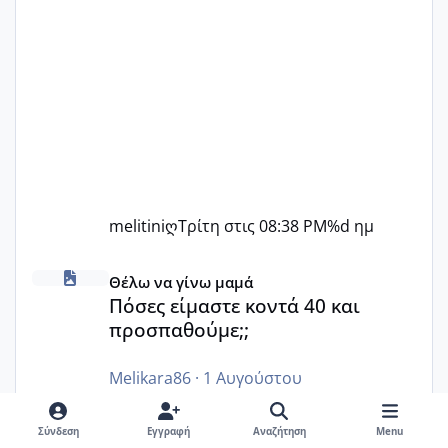
melitiniღ
Τρίτη στις 08:38 PM
%d ημ
Πόσες είμαστε κοντά 40 και προσπαθούμε;;
Θέλω να γίνω μαμά
Πόσες είμαστε κοντά 40 και
προσπαθούμε;;
Melikara86
·
1 Αυγούστου
Καλησπέρα... Είμαι κοντά στα 40. Και.
Προσπαθώ για ένα ακόμα παιδάκι... Έχω
Σύνδεση
Εγγραφή
Αναζήτηση
Menu