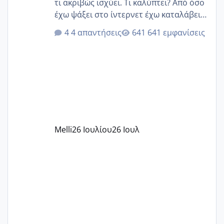
τι ακριβώς ισχύει. Τι καλύπτει? Από όσο
έχω ψάξει στο ίντερνετ έχω καταλάβει
ότι το βαουτσερ καλύπτει όλα τα
4 απαντήσεις
641 εμφανίσεις
δίδακτρα και τα τροφεια του ιδιωτικού
παιδικού σταθμού για όποιον το έχει
πάρει. Οι παιδικοί σταθμοί έχουν
υπογράψει σύμβαση με την ΕΕΤΑΑ ότι
δέχονται παιδιά με βαουτσερ και ότι
αυτό τα καλύπτει όλα εκτός από έξτρα
όπως σχολικό λεωφορείο κτλ. Είναι
παράνομο να χρεώνουν κάτι επιπλέον.
Melli
26 Ιουλίου
26 Ιουλ
Εγώ πήγα σε έναν ιδιωτικό παιδικό στ