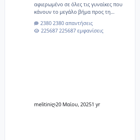
αφιερωμένο σε όλες τις γυναίκες που
κάνουν το μεγάλο βήμα προς τη
μητρότητα μέσω εξωσωματικής το 2025.
2380 απαντήσεις
Εδώ θα μοιραστούμε αγωνίες, χαρές,
225687 εμφανίσεις
εμπειρίες και κάθε μικρή ή μεγάλη
στιγμή αυτού του ξεχωριστού ταξιδιού.
Καμία δεν είναι μόνη – όλες μαζί
μπορούμε να στηρίξουμε η μία την
άλλη, να δώσουμε κουράγιο στις
δύσκολες στιγμές και να γιορτάσουμε
τις μικρές και μεγάλες νίκες. Είτε είστε
στο στάδιο της προετοιμασίας, είτε
ετοιμάζεστε
melitiniღ
20 Μαίου, 2025
1 yr