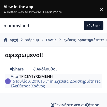
Μετάβαση σε περιεχόμενο
View in the app
×
D
A better way to browse.
Learn more
.
mammyland
Σύνδεση
Αρχή
Φόρουμ
Γονείς
Σχέσεις, Δραστηριότητες,
αφιερωμενο!!
Share
Ακόλουθοι
Από
ΤΡΙΣΕΥΤΥΧΙΣΜΕΝΗ
15 Ιουλίου, 2010
16 yr
in
Σχέσεις, Δραστηριότητες,
Ελεύθερος Χρόνος
Ξεκινήστε νέα συζήτηση