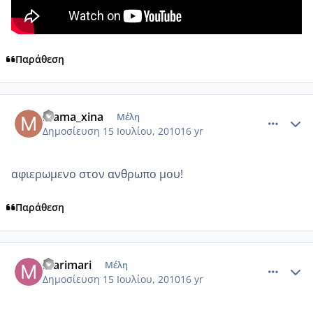
Παράθεση
comment_545932
Author stats
mama_xina
Μέλη
Δημοσίευση
15 Ιουλίου, 2010
16 yr
αφιερωμενο στον ανθρωπο μου!
Παράθεση
comment_545940
Author stats
marimari
Μέλη
Δημοσίευση
15 Ιουλίου, 2010
16 yr