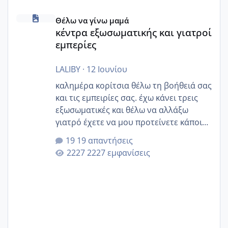
κέντρα εξωσωματικής και γιατροί εμπερίες
Θέλω να γίνω μαμά
κέντρα εξωσωματικής και γιατροί
εμπερίες
LALIBY
·
12 Ιουνίου
καλημέρα κορίτσια θέλω τη βοήθειά σας
και τις εμπειρίες σας. έχω κάνει τρεις
εξωσωματικές και θέλω να αλλάξω
γιατρό έχετε να μου προτείνετε κάποιον
που μείνατε ευχαριστημένες και είχατε
19 απαντήσεις
επιιτυχία? έκανα στο υγεία με τον
2227 εμφανίσεις
ζερβομανωλάκη (δεν το εψαξε καθόλου
το θέμα δεν μου άρεσε καθο΄λου) και
στο γένεσις με τον πάντο