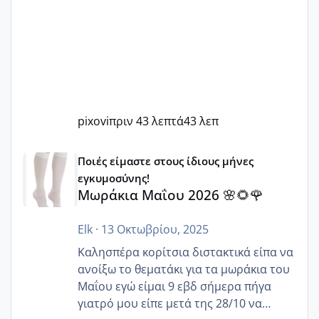
pixovi
πριν 43 λεπτά
43 λεπ
Μωράκια Μαΐου 2026 🌸🌻🌹
Ποιές είμαστε στους ίδιους μήνες
εγκυμοσύνης!
Μωράκια Μαΐου 2026 🌸🌻🌹
Elk
·
13 Οκτωβρίου, 2025
Καλησπέρα κορίτσια διστακτικά είπα να
ανοίξω το θεματάκι για τα μωράκια του
Μαΐου εγώ είμαι 9 εβδ σήμερα πήγα
γιατρό μου είπε μετά της 28/10 να