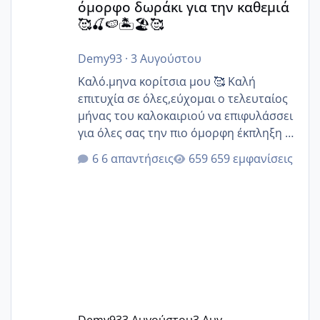
όμορφο δωράκι για την καθεμιά
🥰🍒🍉🏝️🏖️🥰
Demy93
·
3 Αυγούστου
Καλό.μηνα κορίτσια μου 🥰 Καλή
επιτυχία σε όλες,εύχομαι ο τελευταίος
μήνας του καλοκαιριού να επιφυλάσσει
για όλες σας την πιο όμορφη έκπληξη 🧿
@Elk @Melikara86 @Παρασκευαιδου
6 απαντήσεις
659 εμφανίσεις
@Zenia z @melitiniღ @Christi.D.
@flowerv @Riaa @Ngsofia