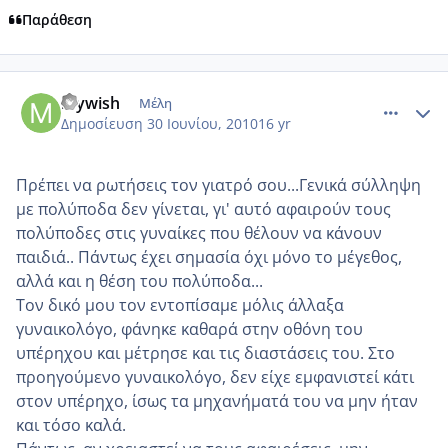
Παράθεση
comment_532204
Author stats
mywish
Μέλη
Δημοσίευση
30 Ιουνίου, 2010
16 yr
Πρέπει να ρωτήσεις τον γιατρό σου...Γενικά σύλληψη
με πολύποδα δεν γίνεται, γι' αυτό αφαιρούν τους
πολύποδες στις γυναίκες που θέλουν να κάνουν
παιδιά.. Πάντως έχει σημασία όχι μόνο το μέγεθος,
αλλά και η θέση του πολύποδα...
Τον δικό μου τον εντοπίσαμε μόλις άλλαξα
γυναικολόγο, φάνηκε καθαρά στην οθόνη του
υπέρηχου και μέτρησε και τις διαστάσεις του. Στο
προηγούμενο γυναικολόγο, δεν είχε εμφανιστεί κάτι
στον υπέρηχο, ίσως τα μηχανήματά του να μην ήταν
και τόσο καλά.