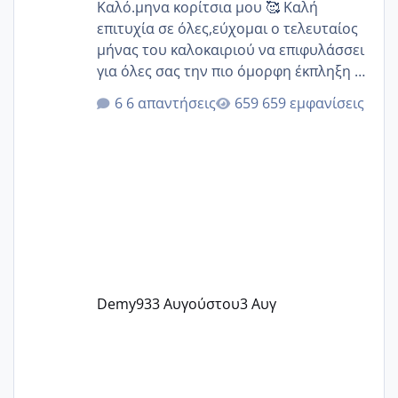
Καλό.μηνα κορίτσια μου 🥰 Καλή
επιτυχία σε όλες,εύχομαι ο τελευταίος
μήνας του καλοκαιριού να επιφυλάσσει
για όλες σας την πιο όμορφη έκπληξη 🧿
@Elk @Melikara86 @Παρασκευαιδου
6 απαντήσεις
659 εμφανίσεις
@Zenia z @melitiniღ @Christi.D.
@flowerv @Riaa @Ngsofia
Demy93
3 Αυγούστου
3 Αυγ