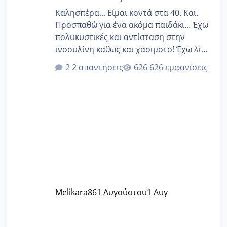
Καλησπέρα... Είμαι κοντά στα 40. Και.
Προσπαθώ για ένα ακόμα παιδάκι... Έχω
πολυκυστικές και αντίσταση στην
ινσουλίνη καθώς και χάσιμοτο! Έχω λίγα
κιλά παραπάνω και όσο κ αν προσπαθώ
2 απαντήσεις
626 εμφανίσεις
δεν χάνω εύκολα! Προσπαθώ για ακόμη
ένα παιδί εδώ και 1,5 χρόνο! Θέλετε να
γράψετε όσες κοπέλες είστε σε
παρόμοια φάση;; Αυτή την στιγμή έχω
δύο χαμένους κύκλους δεν έχω έρθει
περίοδο αυτό τον μήνα περίμενα 20 δεν
ήρθα απλά είδα λίγα ροζ έκανα υπέρηχο
την επομενη μέρα και το ενδομήτριό
ήταν 11,1 χιλιοστά πολύ κα
Melikara86
1 Αυγούστου
1 Αυγ