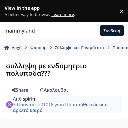
Μετάβαση σε περιεχόμενο
View in the app
×
D
A better way to browse.
Learn more
.
mammyland
Σύνδεση
Αρχή
Φόρουμ
Σύλληψη και Γονιμότητα
Προσπα
συλληψη με ενδομητριο
πολυποδα???
Share
Ακόλουθοι
Από
spirin
30 Ιουνίου, 2010
16 yr
in
Προσπαθώ εδώ και
αρκετό καιρό