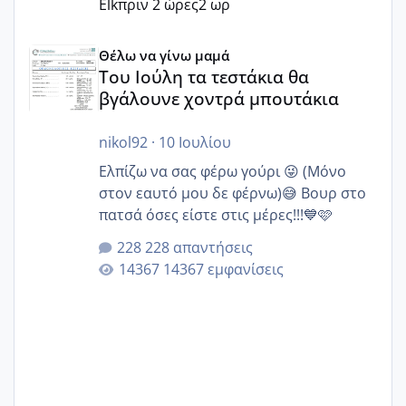
Elk
πριν 2 ώρες
2 ωρ
Του Ιούλη τα τεστάκια θα βγάλουνε χοντρά μπουτάκια
Θέλω να γίνω μαμά
Του Ιούλη τα τεστάκια θα
βγάλουνε χοντρά μπουτάκια
nikol92
·
10 Ιουλίου
Ελπίζω να σας φέρω γούρι 😜 (Μόνο
στον εαυτό μου δε φέρνω)😅 Βουρ στο
πατσά όσες είστε στις μέρες!!!💙🩷
228 απαντήσεις
14367 εμφανίσεις