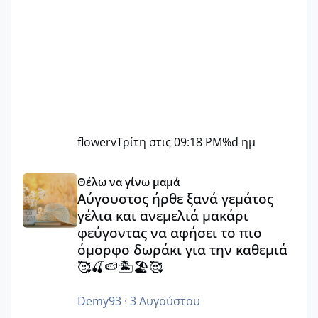
flowerv
Τρίτη στις 09:18 PM
%d ημ
Αύγουστος ήρθε ξανά γεμάτος γέλια και ανεμελιά μακάρι 
Θέλω να γίνω μαμά
Αύγουστος ήρθε ξανά γεμάτος
γέλια και ανεμελιά μακάρι
φεύγοντας να αφήσει το πιο
όμορφο δωράκι για την καθεμιά
🥰🍒🍉🏝️🏖️🥰
Demy93
·
3 Αυγούστου