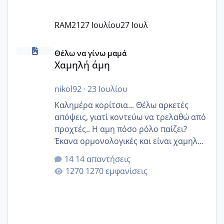
RAM21
27 Ιουλίου
27 Ιουλ
Χαμηλή άμη
Θέλω να γίνω μαμά
Χαμηλή άμη
nikol92
·
23 Ιουλίου
Καλημέρα κορίτσια... Θέλω αρκετές
απόψεις, γιατί κοντεύω να τρελαθώ από
προχτές.. Η αμη πόσο ρόλο παίζει?
Έκανα ορμονολογικές και είναι χαμηλή
για την ηλικία μου.. Είχα ήδη μια
14 απαντήσεις
εγκυμοσύνη, που έπρεπε να τερματιστεί
1270 εμφανίσεις
στην 27η εβδομάδα και προσπαθώ 7
μήνες ήδη και αρχίζω να αγχώνομαι με
το 1,18... Είμαι 33.. Κάποια που να έμεινε
με χαμηλή άμη???