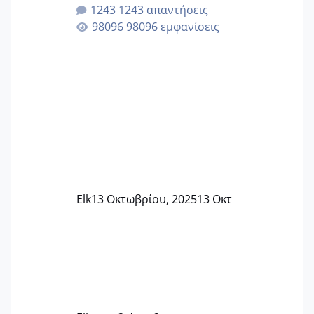
κλείσω ραντεβού για την αυχενική είναι
1243 απαντήσεις
καμιά άλλη κοπέλα να γεννάει Μάιο ;;
98096 εμφανίσεις
Elk
13 Οκτωβρίου, 2025
13 Οκτ