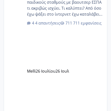
παιδικούς σταθμούς με βαουτσερ ΕΣΠΑ
τι ακριβώς ισχύει. Τι καλύπτει? Από όσο
έχω ψάξει στο ίντερνετ έχω καταλάβει
ότι το βαουτσερ καλύπτει όλα τα
4 απαντήσεις
711 εμφανίσεις
δίδακτρα και τα τροφεια του ιδιωτικού
παιδικού σταθμού για όποιον το έχει
πάρει. Οι παιδικοί σταθμοί έχουν
υπογράψει σύμβαση με την ΕΕΤΑΑ ότι
δέχονται παιδιά με βαουτσερ και ότι
αυτό τα καλύπτει όλα εκτός από έξτρα
όπως σχολικό λεωφορείο κτλ. Είναι
παράνομο να χρεώνουν κάτι επιπλέον.
Melli
26 Ιουλίου
26 Ιουλ
Εγώ πήγα σε έναν ιδιωτικό παιδικό στ