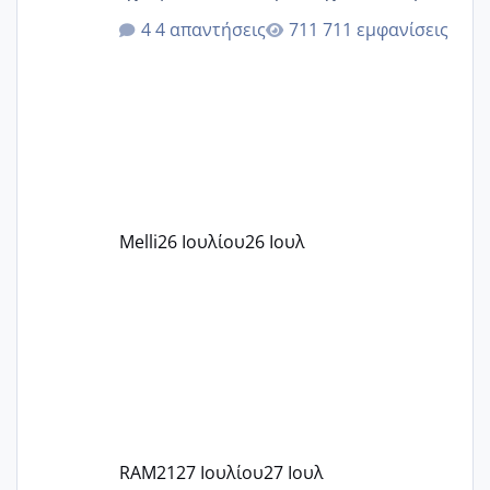
ότι το βαουτσερ καλύπτει όλα τα
4 απαντήσεις
711 εμφανίσεις
δίδακτρα και τα τροφεια του ιδιωτικού
παιδικού σταθμού για όποιον το έχει
πάρει. Οι παιδικοί σταθμοί έχουν
υπογράψει σύμβαση με την ΕΕΤΑΑ ότι
δέχονται παιδιά με βαουτσερ και ότι
αυτό τα καλύπτει όλα εκτός από έξτρα
όπως σχολικό λεωφορείο κτλ. Είναι
παράνομο να χρεώνουν κάτι επιπλέον.
Melli
26 Ιουλίου
26 Ιουλ
Εγώ πήγα σε έναν ιδιωτικό παιδικό στ
RAM21
27 Ιουλίου
27 Ιουλ