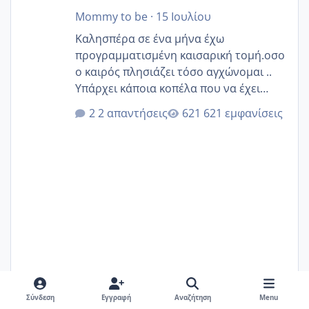
Mommy to be
·
15 Ιουλίου
Καλησπέρα σε ένα μήνα έχω
προγραμματισμένη καισαρική τομή.οσο
ο καιρός πλησιάζει τόσο αγχώνομαι ..
Υπάρχει κάποια κοπέλα που να έχει
παρόμοιο ιστορικό να μας πει την
2 απαντήσεις
621 εμφανίσεις
εμπειρία της;Να σημειώσω είναι η
δεύτερη εγκυμοσύνη μου και καισαρική
στην πρώτη είχα κάνει ολική νάρκωση
..βέβαια δεν είχα κανένα άγχος και
στρες ήταν επιλογή για ιατρικούς
λόγους της δεδομένης στιγμής.
Mommy to be
15 Ιουλίου
15 Ιουλ
Σύνδεση
Εγγραφή
Αναζήτηση
Menu