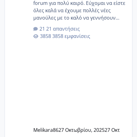
forum για πολύ καιρό. Εύχομαι να είστε
όλες καλά να έχουμε πολλές νέες
μανούλες με το καλό να γεννήσουν
αυτές που ήδη περιμένουν. Να πάρουν
21 απαντήσεις
γερα μωράκια στην αγκαλίτσα τους
3858 εμφανίσεις
🙏🏼🙏🏼 Ας πάμε λοιπόν στο θέμα μου.
Τελευταία περίοδο 25 σεπτεμβρίου
Εδώ και τέσσερις πέντε μέρες νιώθω
αρρωστη δεν έχω κουράγιο για τίποτα
πονάει πολύ το στήθος μου και τα δύο
και βάζω θερμόμετρο και έχω συνεχώς
37 με 37, 3 Έτσι λοιπόν είπα να κάνω
ένα τεστ την παρασ
Melikara86
27 Οκτωβρίου, 2025
27 Οκτ