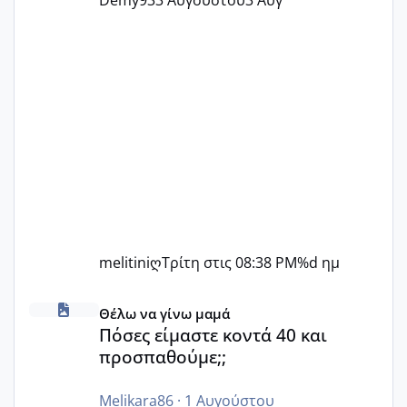
Demy93
3 Αυγούστου
3 Αυγ
melitiniღ
Τρίτη στις 08:38 PM
%d ημ
Πόσες είμαστε κοντά 40 και προσπαθούμε;;
Θέλω να γίνω μαμά
Πόσες είμαστε κοντά 40 και
προσπαθούμε;;
Melikara86
·
1 Αυγούστου