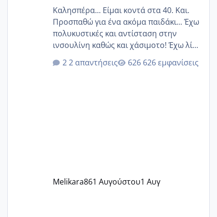
Καλησπέρα... Είμαι κοντά στα 40. Και.
Προσπαθώ για ένα ακόμα παιδάκι... Έχω
πολυκυστικές και αντίσταση στην
ινσουλίνη καθώς και χάσιμοτο! Έχω λίγα
κιλά παραπάνω και όσο κ αν προσπαθώ
2 απαντήσεις
626 εμφανίσεις
δεν χάνω εύκολα! Προσπαθώ για ακόμη
ένα παιδί εδώ και 1,5 χρόνο! Θέλετε να
γράψετε όσες κοπέλες είστε σε
παρόμοια φάση;; Αυτή την στιγμή έχω
δύο χαμένους κύκλους δεν έχω έρθει
περίοδο αυτό τον μήνα περίμενα 20 δεν
ήρθα απλά είδα λίγα ροζ έκανα υπέρηχο
την επομενη μέρα και το ενδομήτριό
ήταν 11,1 χιλιοστά πολύ κα
Melikara86
1 Αυγούστου
1 Αυγ