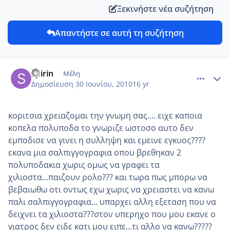
Ξεκινήστε νέα συζήτηση
Απαντήστε σε αυτή τη συζήτηση
comment_14226
Author stats
spirin
Μέλη
Δημοσίευση
30 Ιουνίου, 2010
16 yr
κοριτσια χρειαζομαι την γνωμη σας.... ειχε καποια
κοπελα πολυποδα το γνωριζε ωστοσο αυτο δεν
εμποδισε να γινει η συλληψη και εμεινε εγκυος????
εκανα μια σαλπιγγογραφια οπου βρεθηκαν 2
πολυποδακια χωρις ομως να γραφει τα
χιλιοστα...παιζουν ρολο??? και τωρα πως μπορω να
βεβαιωθω οτι οντως εχω χωρις να χρειαστει να κανω
παλι σαλπιγγογραφια... υπαρχει αλλη εξεταση που να
δειχνει τα χιλιοστα???στον υπερηχο που μου εκανε ο
γιατρος δεν ειδε κατι μου ειπε...τι αλλο να κανω?????