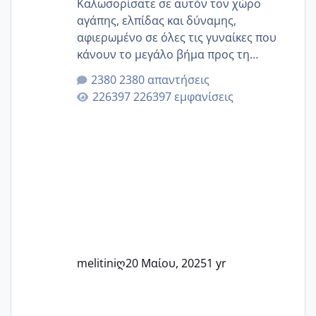
Καλωσορίσατε σε αυτόν τον χώρο
αγάπης, ελπίδας και δύναμης,
αφιερωμένο σε όλες τις γυναίκες που
κάνουν το μεγάλο βήμα προς τη
μητρότητα μέσω εξωσωματικής το 2025.
2380 απαντήσεις
Εδώ θα μοιραστούμε αγωνίες, χαρές,
226397 εμφανίσεις
εμπειρίες και κάθε μικρή ή μεγάλη
στιγμή αυτού του ξεχωριστού ταξιδιού.
Καμία δεν είναι μόνη – όλες μαζί
μπορούμε να στηρίξουμε η μία την
άλλη, να δώσουμε κουράγιο στις
δύσκολες στιγμές και να γιορτάσουμε
τις μικρές και μεγάλες νίκες. Είτε είστε
στο στάδιο της προετοιμασίας, είτε
ετοιμάζεστε
melitiniღ
20 Μαίου, 2025
1 yr