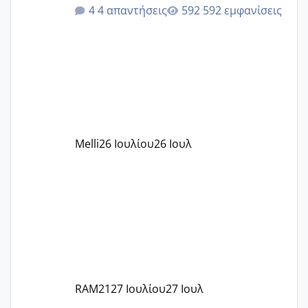
ότι το βαουτσερ καλύπτει όλα τα
4 απαντήσεις
592 εμφανίσεις
δίδακτρα και τα τροφεια του ιδιωτικού
παιδικού σταθμού για όποιον το έχει
πάρει. Οι παιδικοί σταθμοί έχουν
υπογράψει σύμβαση με την ΕΕΤΑΑ ότι
δέχονται παιδιά με βαουτσερ και ότι
αυτό τα καλύπτει όλα εκτός από έξτρα
όπως σχολικό λεωφορείο κτλ. Είναι
παράνομο να χρεώνουν κάτι επιπλέον.
Melli
26 Ιουλίου
26 Ιουλ
Εγώ πήγα σε έναν ιδιωτικό παιδικό στ
RAM21
27 Ιουλίου
27 Ιουλ