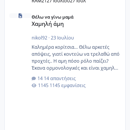
RAM21
27 Ιουλίου
27 Ιουλ
Χαμηλή άμη
Θέλω να γίνω μαμά
Χαμηλή άμη
nikol92
·
23 Ιουλίου
Καλημέρα κορίτσια... Θέλω αρκετές
απόψεις, γιατί κοντεύω να τρελαθώ από
προχτές.. Η αμη πόσο ρόλο παίζει?
Έκανα ορμονολογικές και είναι χαμηλή
για την ηλικία μου.. Είχα ήδη μια
14 απαντήσεις
εγκυμοσύνη, που έπρεπε να τερματιστεί
1145 εμφανίσεις
στην 27η εβδομάδα και προσπαθώ 7
μήνες ήδη και αρχίζω να αγχώνομαι με
το 1,18... Είμαι 33.. Κάποια που να έμεινε
με χαμηλή άμη???