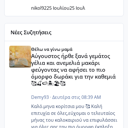
nikol92
25 Ιουλίου
25 Ιουλ
Νέες Συζητήσεις
Αύγουστος ήρθε ξανά γεμάτος γέλια και ανεμελιά μακάρι 
Θέλω να γίνω μαμά
Αύγουστος ήρθε ξανά γεμάτος
γέλια και ανεμελιά μακάρι
φεύγοντας να αφήσει το πιο
όμορφο δωράκι για την καθεμιά
🥰🍒🍉🏝️🏖️🥰
Demy93
·
Δευτέρα στις 08:39 AM
Καλό.μηνα κορίτσια μου 🥰 Καλή
επιτυχία σε όλες,εύχομαι ο τελευταίος
μήνας του καλοκαιριού να επιφυλάσσει
για όλες σας την πιο όμορφη έκπληξη 🧿