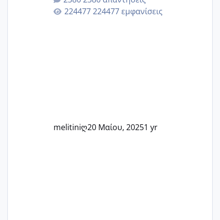
Εδώ θα μοιραστούμε αγωνίες, χαρές,
224477 εμφανίσεις
εμπειρίες και κάθε μικρή ή μεγάλη
στιγμή αυτού του ξεχωριστού ταξιδιού.
Καμία δεν είναι μόνη – όλες μαζί
μπορούμε να στηρίξουμε η μία την
άλλη, να δώσουμε κουράγιο στις
δύσκολες στιγμές και να γιορτάσουμε
τις μικρές και μεγάλες νίκες. Είτε είστε
στο στάδιο της προετοιμασίας, είτε
ετοιμάζεστε
melitiniღ
20 Μαίου, 2025
1 yr