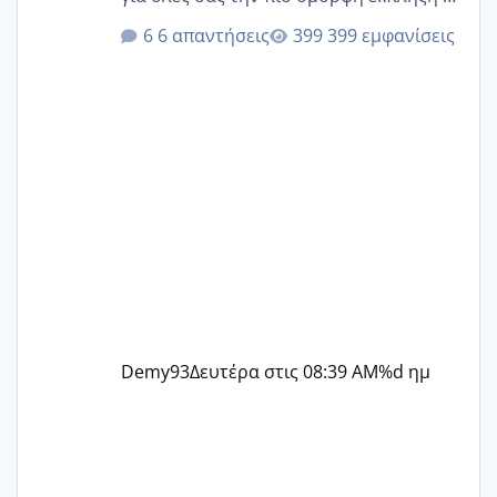
@Elk @Melikara86 @Παρασκευαιδου
6 απαντήσεις
399 εμφανίσεις
@Zenia z @melitiniღ @Christi.D.
@flowerv @Riaa @Ngsofia
Demy93
Δευτέρα στις 08:39 AM
%d ημ