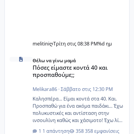
melitiniღ
Τρίτη στις 08:38 PM
%d ημ
Πόσες είμαστε κοντά 40 και προσπαθούμε;;
Θέλω να γίνω μαμά
Πόσες είμαστε κοντά 40 και
προσπαθούμε;;
Melikara86
·
Σάββατο στις 12:30 PM
Καλησπέρα... Είμαι κοντά στα 40. Και.
Προσπαθώ για ένα ακόμα παιδάκι... Έχω
πολυκυστικές και αντίσταση στην
ινσουλίνη καθώς και χάσιμοτο! Έχω λίγα
κιλά παραπάνω και όσο κ αν προσπαθώ
1 απάντηση
358 εμφανίσεις