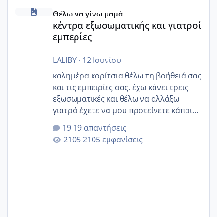
κέντρα εξωσωματικής και γιατροί εμπερίες
Θέλω να γίνω μαμά
κέντρα εξωσωματικής και γιατροί
εμπερίες
LALIBY
·
12 Ιουνίου
καλημέρα κορίτσια θέλω τη βοήθειά σας
και τις εμπειρίες σας. έχω κάνει τρεις
εξωσωματικές και θέλω να αλλάξω
γιατρό έχετε να μου προτείνετε κάποιον
που μείνατε ευχαριστημένες και είχατε
19 απαντήσεις
επιιτυχία? έκανα στο υγεία με τον
2105 εμφανίσεις
ζερβομανωλάκη (δεν το εψαξε καθόλου
το θέμα δεν μου άρεσε καθο΄λου) και
στο γένεσις με τον πάντο