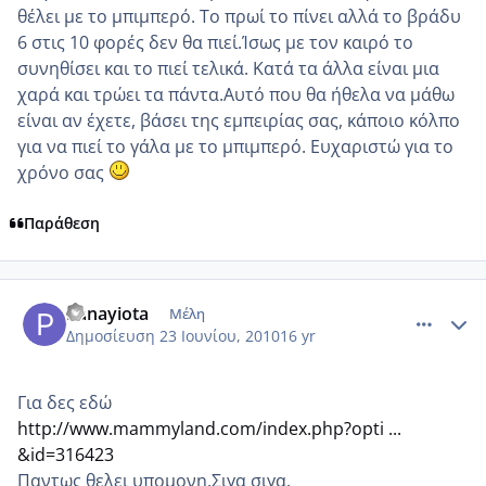
θέλει με το μπιμπερό. Το πρωί το πίνει αλλά το βράδυ
6 στις 10 φορές δεν θα πιεί.Ίσως με τον καιρό το
συνηθίσει και το πιεί τελικά. Κατά τα άλλα είναι μια
χαρά και τρώει τα πάντα.Αυτό που θα ήθελα να μάθω
είναι αν έχετε, βάσει της εμπειρίας σας, κάποιο κόλπο
για να πιεί το γάλα με το μπιμπερό. Ευχαριστώ για το
χρόνο σας
Παράθεση
comment_524846
Author stats
Panayiota
Μέλη
Δημοσίευση
23 Ιουνίου, 2010
16 yr
Για δες εδώ
http://www.mammyland.com/index.php?opti ...
&id=316423
Παντως θελει υπομονη.Σιγα σιγα.