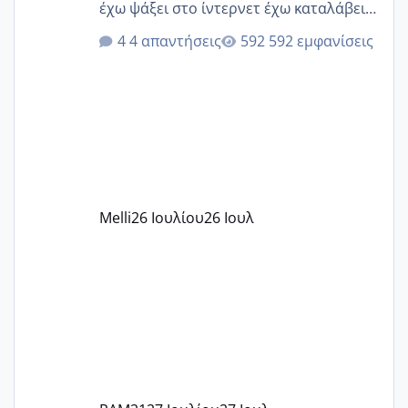
έχω ψάξει στο ίντερνετ έχω καταλάβει
ότι το βαουτσερ καλύπτει όλα τα
4 απαντήσεις
592 εμφανίσεις
δίδακτρα και τα τροφεια του ιδιωτικού
παιδικού σταθμού για όποιον το έχει
πάρει. Οι παιδικοί σταθμοί έχουν
υπογράψει σύμβαση με την ΕΕΤΑΑ ότι
δέχονται παιδιά με βαουτσερ και ότι
αυτό τα καλύπτει όλα εκτός από έξτρα
όπως σχολικό λεωφορείο κτλ. Είναι
παράνομο να χρεώνουν κάτι επιπλέον.
Melli
26 Ιουλίου
26 Ιουλ
Εγώ πήγα σε έναν ιδιωτικό παιδικό στ