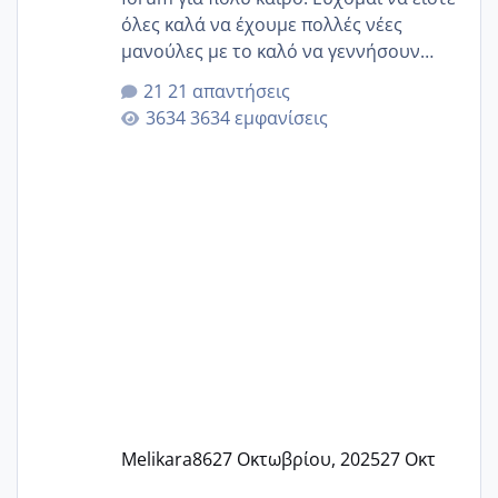
όλες καλά να έχουμε πολλές νέες
μανούλες με το καλό να γεννήσουν
αυτές που ήδη περιμένουν. Να πάρουν
21 απαντήσεις
γερα μωράκια στην αγκαλίτσα τους
3634 εμφανίσεις
🙏🏼🙏🏼 Ας πάμε λοιπόν στο θέμα μου.
Τελευταία περίοδο 25 σεπτεμβρίου
Εδώ και τέσσερις πέντε μέρες νιώθω
αρρωστη δεν έχω κουράγιο για τίποτα
πονάει πολύ το στήθος μου και τα δύο
και βάζω θερμόμετρο και έχω συνεχώς
37 με 37, 3 Έτσι λοιπόν είπα να κάνω
ένα τεστ την παρασ
Melikara86
27 Οκτωβρίου, 2025
27 Οκτ