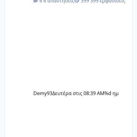
6 απαντήσεις
399 εμφανίσεις
@Zenia z @melitiniღ @Christi.D.
@flowerv @Riaa @Ngsofia
Demy93
Δευτέρα στις 08:39 AM
%d ημ