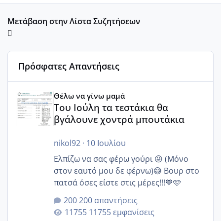
Μετάβαση στην Λίστα Συζητήσεων
Πρόσφατες Απαντήσεις
Του Ιούλη τα τεστάκια θα βγάλουνε χοντρά μπουτάκια
Θέλω να γίνω μαμά
Του Ιούλη τα τεστάκια θα
βγάλουνε χοντρά μπουτάκια
nikol92
·
10 Ιουλίου
Ελπίζω να σας φέρω γούρι 😜 (Μόνο
στον εαυτό μου δε φέρνω)😅 Βουρ στο
πατσά όσες είστε στις μέρες!!!💙🩷
200 απαντήσεις
11755 εμφανίσεις