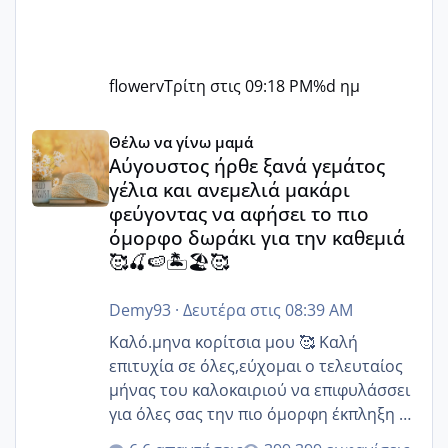
flowerv
Τρίτη στις 09:18 PM
%d ημ
Αύγουστος ήρθε ξανά γεμάτος γέλια και ανεμελιά μακάρι 
Θέλω να γίνω μαμά
Αύγουστος ήρθε ξανά γεμάτος
γέλια και ανεμελιά μακάρι
φεύγοντας να αφήσει το πιο
όμορφο δωράκι για την καθεμιά
🥰🍒🍉🏝️🏖️🥰
Demy93
·
Δευτέρα στις 08:39 AM
Καλό.μηνα κορίτσια μου 🥰 Καλή
επιτυχία σε όλες,εύχομαι ο τελευταίος
μήνας του καλοκαιριού να επιφυλάσσει
για όλες σας την πιο όμορφη έκπληξη 🧿
@Elk @Melikara86 @Παρασκευαιδου