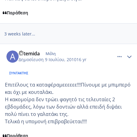
Παράθεση
3 weeks later...
comment_539979
Author stats
artemida
Μέλη
Δημοσίευση
9 Ιουλίου, 2010
16 yr
ΣΥΝΤΆΚΤΗΣ
Επιτέλους τα καταφέραμεεεεεε!!!Πίνουμε με μπιμπερό
και όχι με κουταλάκι.
Η κακομοίρα δεν τρώει φαγητό τις τελευταίες 2
εβδομάδες, λόγω των δοντιών αλλά επειδή διψάει
πολύ πίνει το γαλατάκι της.
Τελικά η υπομονή επιβραβεύεται!!!!
Παράθεση