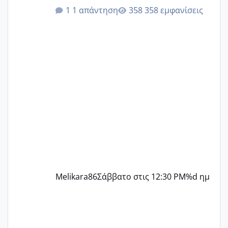
κιλά παραπάνω και όσο κ αν προσπαθώ
1 απάντηση
358 εμφανίσεις
δεν χάνω εύκολα! Προσπαθώ για ακόμη
ένα παιδί εδώ και 1,5 χρόνο! Θέλετε να
γράψετε όσες κοπέλες είστε σε
παρόμοια φάση;; Αυτή την στιγμή έχω
δύο χαμένους κύκλους δεν έχω έρθει
περίοδο αυτό τον μήνα περίμενα 20 δεν
ήρθα απλά είδα λίγα ροζ έκανα υπέρηχο
την επομενη μέρα και το ενδομήτριό
ήταν 11,1 χιλιοστά πολύ κα
Melikara86
Σάββατο στις 12:30 PM
%d ημ