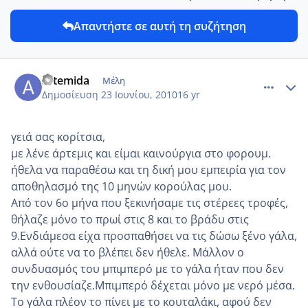
Απαντήστε σε αυτή τη συζήτηση
comment_14092
Author stats
artemida
Μέλη
Δημοσίευση
23 Ιουνίου, 2010
16 yr
γειά σας κορίτσια,
με λένε άρτεμις και είμαι καινούργια στο φορουμ.
ήθελα να παραθέσω και τη δική μου εμπειρία για τον
αποθηλασμό της 10 μηνών κορούλας μου.
Από τον 6ο μήνα που ξεκινήσαμε τις στέρεες τροφές,
θήλαζε μόνο το πρωί στις 8 και το βράδυ στις
9.Ενδιάμεσα είχα προσπαθήσει να τις δώσω ξένο γάλα,
αλλά ούτε να το βλέπει δεν ήθελε. Μάλλον ο
συνδυασμός του μπιμπερό με το γάλα ήταν που δεν
την ενθουσίαζε.Μπιμπερό δέχεται μόνο με νερό μέσα.
Το γάλα πλέον το πίνει με το κουταλάκι, αφού δεν