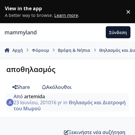
Μετάβαση σε περιεχόμενο
View in the app
×
D
A better way to browse.
Learn more
.
mammyland
Σύνδεση
Αρχή
Φόρουμ
Βρέφη & Νήπια
Θηλασμός και Δ
αποθηλασμός
Share
Ακόλουθοι
Από
artemida
23 Ιουνίου, 2010
16 yr
in
Θηλασμός και Διατροφή
του Μωρού
Ξεκινήστε νέα συζήτηση