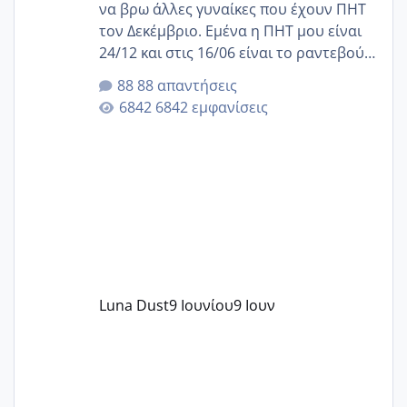
να βρω άλλες γυναίκες που έχουν ΠΗΤ
τον Δεκέμβριο. Εμένα η ΠΗΤ μου είναι
24/12 και στις 16/06 είναι το ραντεβού
της αυχενικής διαφάνειας. Έχω αρκετό
88 απαντήσεις
άγχος και οι μέρες δεν φαίνεται να
6842 εμφανίσεις
περνάνε με τίποτα.
Luna Dust
9 Ιουνίου
9 Ιουν