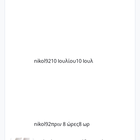
nikol92
10 Ιουλίου
10 Ιουλ
nikol92
πριν 8 ώρες
8 ωρ
Μωράκια Μαΐου 2026 🌸🌻🌹