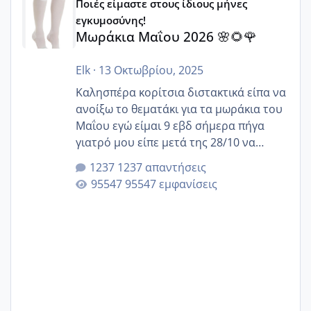
Ποιές είμαστε στους ίδιους μήνες
εγκυμοσύνης!
Μωράκια Μαΐου 2026 🌸🌻🌹
Elk
·
13 Οκτωβρίου, 2025
Καλησπέρα κορίτσια διστακτικά είπα να
ανοίξω το θεματάκι για τα μωράκια του
Μαΐου εγώ είμαι 9 εβδ σήμερα πήγα
γιατρό μου είπε μετά της 28/10 να
κλείσω ραντεβού για την αυχενική είναι
1237 απαντήσεις
καμιά άλλη κοπέλα να γεννάει Μάιο ;;
95547 εμφανίσεις