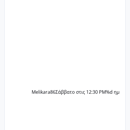
δεν χάνω εύκολα! Προσπαθώ για ακόμη
ένα παιδί εδώ και 1,5 χρόνο! Θέλετε να
γράψετε όσες κοπέλες είστε σε
παρόμοια φάση;; Αυτή την στιγμή έχω
δύο χαμένους κύκλους δεν έχω έρθει
περίοδο αυτό τον μήνα περίμενα 20 δεν
ήρθα απλά είδα λίγα ροζ έκανα υπέρηχο
την επομενη μέρα και το ενδομήτριό
ήταν 11,1 χιλιοστά πολύ κα
Melikara86
Σάββατο στις 12:30 PM
%d ημ