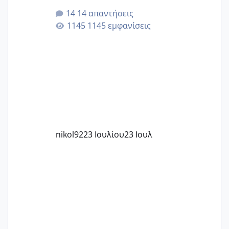
για την ηλικία μου.. Είχα ήδη μια
14 απαντήσεις
εγκυμοσύνη, που έπρεπε να τερματιστεί
1145 εμφανίσεις
στην 27η εβδομάδα και προσπαθώ 7
μήνες ήδη και αρχίζω να αγχώνομαι με
το 1,18... Είμαι 33.. Κάποια που να έμεινε
με χαμηλή άμη???
nikol92
23 Ιουλίου
23 Ιουλ