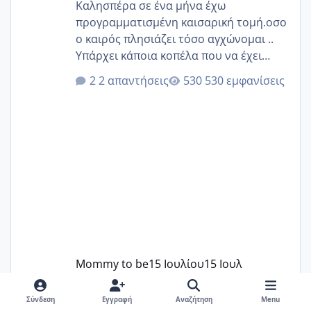
Καλησπέρα σε ένα μήνα έχω
προγραμματισμένη καισαρική τομή.οσο
ο καιρός πλησιάζει τόσο αγχώνομαι ..
Υπάρχει κάποια κοπέλα που να έχει
παρόμοιο ιστορικό να μας πει την
2 απαντήσεις
530 εμφανίσεις
εμπειρία της;Να σημειώσω είναι η
δεύτερη εγκυμοσύνη μου και καισαρική
στην πρώτη είχα κάνει ολική νάρκωση
..βέβαια δεν είχα κανένα άγχος και
στρες ήταν επιλογή για ιατρικούς
λόγους της δεδομένης στιγμής.
Mommy to be
15 Ιουλίου
15 Ιουλ
Σύνδεση
Εγγραφή
Αναζήτηση
Menu