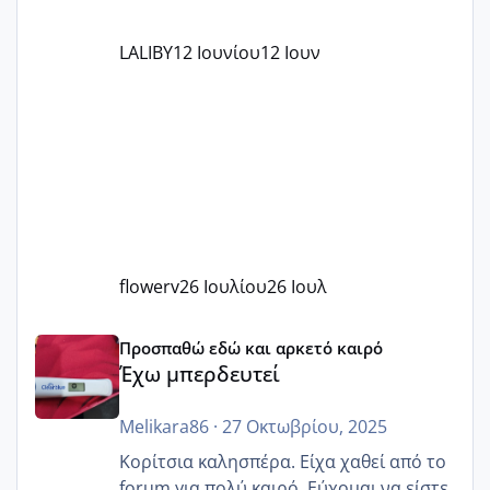
LALIBY
12 Ιουνίου
12 Ιουν
flowerv
26 Ιουλίου
26 Ιουλ
Έχω μπερδευτεί
Προσπαθώ εδώ και αρκετό καιρό
Έχω μπερδευτεί
Melikara86
·
27 Οκτωβρίου, 2025
Κορίτσια καλησπέρα. Είχα χαθεί από το
forum για πολύ καιρό. Εύχομαι να είστε