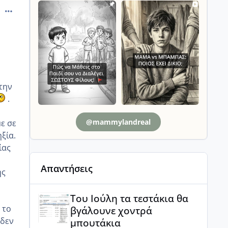
comment_14056
την
.
@mammylandreal
ε σε
ξία.
ίας
Απαντήσεις
ης
Του Ιούλη τα τεστάκια θα βγάλουνε χοντρά μπουτά
Του Ιούλη τα τεστάκια θα
 το
βγάλουνε χοντρά
 δεν
μπουτάκια