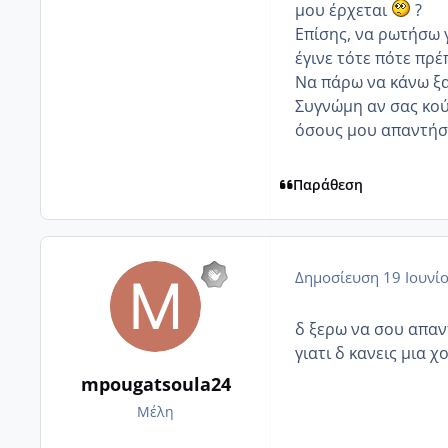
μου έρχεται
?
Επίσης, να ρωτήσω γ
έγινε τότε πότε πρέ
Να πάρω να κάνω ξα
Συγνώμη αν σας κού
όσους μου απαντή
Παράθεση
Δημοσίευση
19 Ιουνί
δ ξερω να σου απαν
γιατι δ κανεις μια χ
mpougatsoula24
Μέλη