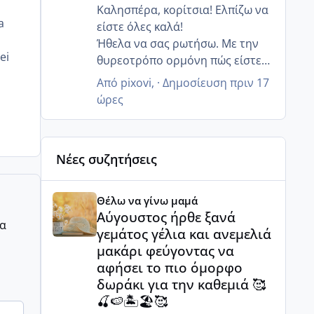
Εμείς πρώτα ο Θεός θα πάμε στις
Καλησπέρα, κορίτσια! Ελπίζω να
a
3 Σεπτεμβρίου ( που είναι και τα
είστε όλες καλά!
γενέθλια μου, γίνομαι και
Ήθελα να σας ρωτήσω. Με την
ei
επίσημα 40😱) στην βόρεια
θυρεοτρόπο ορμόνη πώς είστε?
Εύβοια, στο Πευκί. Κλείσαμε ένα
Έχει πέσει σε καμία τώρα στην
Από
pixovi
, ·
Δημοσίευση
πριν 17
airbnb ακριβώς απέναντι από
εγκυμοσύνη? Εγώ δεν είχα ποτέ
ώρες
την παραλία. Ελπίζω να κάνει
θέμα με θυρεοειδή, και απο το
ωραίο καιρό.
πρώτο τρίμηνο έχει πέσει πολύ η
τιμή. Η ενδοκρινολόγος βέβαια
Νέες συζητήσεις
μου είπε ότι δεν έχω κάποιο
πρόβλημα, είναι λόγω
Αύγουστος ήρθε ξανά γεμάτος γέλια και ανεμελιά μ
εγκυμοσύνης - κάναμε κι
Θέλω να γίνω μαμά
επόμενο τσεκ στον 5ο μήνα,
Αύγουστος ήρθε ξανά
ρα
αλλά προβληματίζομαι γιατί δεν
γεμάτος γέλια και ανεμελιά
παίρνω πολύ βάρος όπως νόμιζα
μακάρι φεύγοντας να
:/
αφήσει το πιο όμορφο
δωράκι για την καθεμιά 🥰
🍒🍉🏝️🏖️🥰