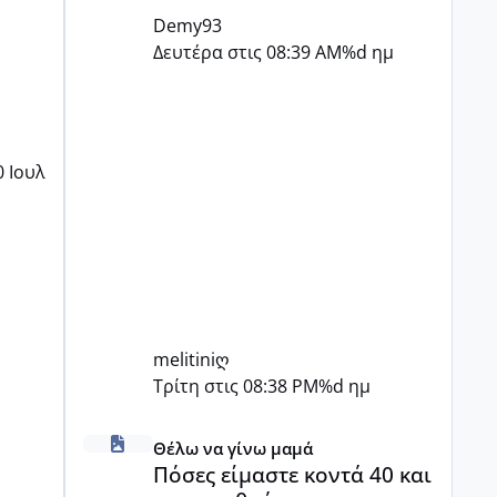
Demy93
Δευτέρα στις 08:39 AM
%d ημ
0 Ιουλ
melitiniღ
Τρίτη στις 08:38 PM
%d ημ
Πόσες είμαστε κοντά 40 και προσπαθούμε;;
Θέλω να γίνω μαμά
Πόσες είμαστε κοντά 40 και