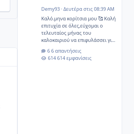
Demy93
·
Δευτέρα στις 08:39 AM
Καλό.μηνα κορίτσια μου 🥰 Καλή
επιτυχία σε όλες,εύχομαι ο
τελευταίος μήνας του
καλοκαιριού να επιφυλάσσει για
όλες σας την πιο όμορφη
6 απαντήσεις
έκπληξη 🧿 @Elk @Melikara86
614 εμφανίσεις
@Παρασκευαιδου @Zenia z
@melitiniღ @Christi.D. @flowerv
@Riaa @Ngsofia
ς