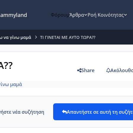
ammyland
Φόρουμ
Άρθρα
Ροή Κοινότητας
ω να γίνω μαμά
ΤΙ ΓΙΝΕΤΑΙ ΜΕ ΑΥΤΟ ΤΩΡΑ??
Α??
Share
Ακόλουθο
γίνω μαμά
νήστε νέα συζήτηση
Απαντήστε σε αυτή τη συζή