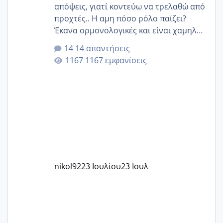
απόψεις, γιατί κοντεύω να τρελαθώ από
προχτές.. Η αμη πόσο ρόλο παίζει?
Έκανα ορμονολογικές και είναι χαμηλή
για την ηλικία μου.. Είχα ήδη μια
14 απαντήσεις
εγκυμοσύνη, που έπρεπε να τερματιστεί
1167 εμφανίσεις
στην 27η εβδομάδα και προσπαθώ 7
μήνες ήδη και αρχίζω να αγχώνομαι με
το 1,18... Είμαι 33.. Κάποια που να έμεινε
με χαμηλή άμη???
nikol92
23 Ιουλίου
23 Ιουλ