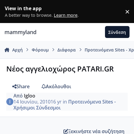
Μετάβαση σε περιεχόμενο
View in the app
×
D
A better way to browse.
Learn more
.
mammyland
Σύνδεση
Αρχή
Φόρουμ
Διάφορα
Προτεινόμενα Sites - Χ
Νέος αγγελιοχώρος PATARI.GR
Share
Ακόλουθοι
Από
Igloo
14 Ιουνίου, 2010
16 yr
in
Προτεινόμενα Sites -
Χρήσιμοι Σύνδεσμοι
Ξεκινήστε νέα συζήτηση