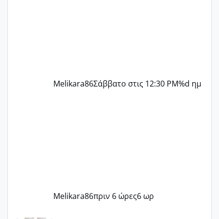
την επομενη μέρα και το ενδομήτριό
ήταν 11,1 χιλιοστά πολύ κα
Melikara86
Σάββατο στις 12:30 PM
%d ημ
Melikara86
πριν 6 ώρες
6 ωρ
Μωράκια Μαΐου 2026 🌸🌻🌹