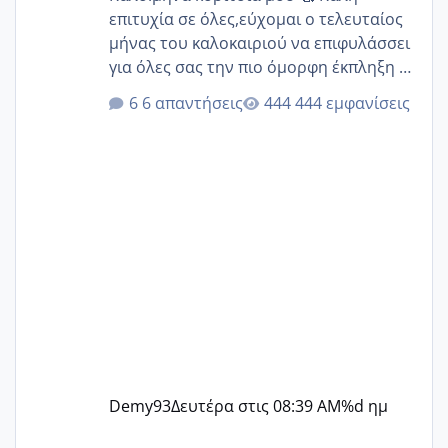
επιτυχία σε όλες,εύχομαι ο τελευταίος
μήνας του καλοκαιριού να επιφυλάσσει
για όλες σας την πιο όμορφη έκπληξη 🧿
@Elk @Melikara86 @Παρασκευαιδου
6 απαντήσεις
444 εμφανίσεις
@Zenia z @melitiniღ @Christi.D.
@flowerv @Riaa @Ngsofia
Demy93
Δευτέρα στις 08:39 AM
%d ημ