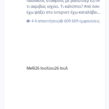
παιδικούς σταθμούς με βαουτσερ ΕΣΠΑ
τι ακριβώς ισχύει. Τι καλύπτει? Από όσο
έχω ψάξει στο ίντερνετ έχω καταλάβει
ότι το βαουτσερ καλύπτει όλα τα
4 απαντήσεις
609 εμφανίσεις
δίδακτρα και τα τροφεια του ιδιωτικού
παιδικού σταθμού για όποιον το έχει
πάρει. Οι παιδικοί σταθμοί έχουν
υπογράψει σύμβαση με την ΕΕΤΑΑ ότι
δέχονται παιδιά με βαουτσερ και ότι
αυτό τα καλύπτει όλα εκτός από έξτρα
όπως σχολικό λεωφορείο κτλ. Είναι
παράνομο να χρεώνουν κάτι επιπλέον.
Melli
26 Ιουλίου
26 Ιουλ
Εγώ πήγα σε έναν ιδιωτικό παιδικό στ