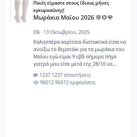
Ποιές είμαστε στους ίδιους μήνες
εγκυμοσύνης!
Μωράκια Μαΐου 2026 🌸🌻🌹
Elk
·
13 Οκτωβρίου, 2025
Καλησπέρα κορίτσια διστακτικά είπα να
ανοίξω το θεματάκι για τα μωράκια του
Μαΐου εγώ είμαι 9 εβδ σήμερα πήγα
γιατρό μου είπε μετά της 28/10 να
κλείσω ραντεβού για την αυχενική είναι
1237 απαντήσεις
καμιά άλλη κοπέλα να γεννάει Μάιο ;;
96012 εμφανίσεις