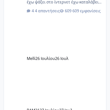
έχω ψάξει στο ίντερνετ έχω καταλάβει
ότι το βαουτσερ καλύπτει όλα τα
4 απαντήσεις
609 εμφανίσεις
δίδακτρα και τα τροφεια του ιδιωτικού
παιδικού σταθμού για όποιον το έχει
πάρει. Οι παιδικοί σταθμοί έχουν
υπογράψει σύμβαση με την ΕΕΤΑΑ ότι
δέχονται παιδιά με βαουτσερ και ότι
αυτό τα καλύπτει όλα εκτός από έξτρα
όπως σχολικό λεωφορείο κτλ. Είναι
παράνομο να χρεώνουν κάτι επιπλέον.
Melli
26 Ιουλίου
26 Ιουλ
Εγώ πήγα σε έναν ιδιωτικό παιδικό στ