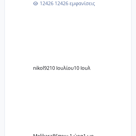
12426 εμφανίσεις
nikol92
10 Ιουλίου
10 Ιουλ
Melikara86
πριν 1 ώρα
1 ωρ