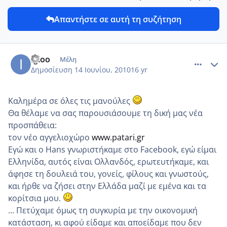
Απαντήστε σε αυτή τη συζήτηση
comment_13985
Author stats
Igloo
Μέλη
Δημοσίευση
14 Ιουνίου, 2010
16 yr
Καλημέρα σε όλες τις μανούλες
Θα θέλαμε να σας παρουσιάσουμε τη δική μας νέα
προσπάθεια:
τον νέο αγγελιοχώρο
www.patari.gr
Εγώ και ο Hans γνωριστήκαμε στο Facebook, εγώ είμαι
Ελληνίδα, αυτός είναι Ολλανδός, ερωτευτήκαμε, και
άφησε τη δουλειά του, γονείς, φίλους και γνωστούς,
και ήρθε να ζήσει στην Ελλάδα μαζί με εμένα και τα
κορίτσια μου.
... Πετύχαμε όμως τη συγκυρία με την οικονομική
κατάσταση, κι αφού είδαμε και αποείδαμε που δεν