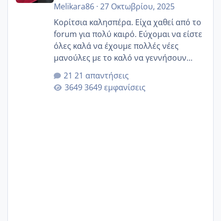
Melikara86
·
27 Οκτωβρίου, 2025
Κορίτσια καλησπέρα. Είχα χαθεί από το
forum για πολύ καιρό. Εύχομαι να είστε
όλες καλά να έχουμε πολλές νέες
μανούλες με το καλό να γεννήσουν
αυτές που ήδη περιμένουν. Να πάρουν
21 απαντήσεις
γερα μωράκια στην αγκαλίτσα τους
3649 εμφανίσεις
🙏🏼🙏🏼 Ας πάμε λοιπόν στο θέμα μου.
Τελευταία περίοδο 25 σεπτεμβρίου
Εδώ και τέσσερις πέντε μέρες νιώθω
αρρωστη δεν έχω κουράγιο για τίποτα
πονάει πολύ το στήθος μου και τα δύο
και βάζω θερμόμετρο και έχω συνεχώς
37 με 37, 3 Έτσι λοιπόν είπα να κάνω
ένα τεστ την παρασ