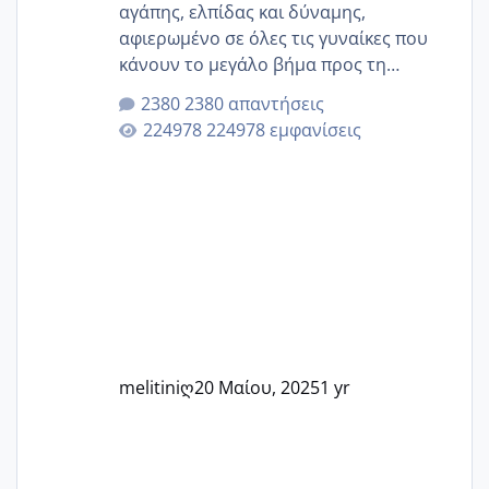
αγάπης, ελπίδας και δύναμης,
αφιερωμένο σε όλες τις γυναίκες που
κάνουν το μεγάλο βήμα προς τη
μητρότητα μέσω εξωσωματικής το 2025.
2380 απαντήσεις
Εδώ θα μοιραστούμε αγωνίες, χαρές,
224978 εμφανίσεις
εμπειρίες και κάθε μικρή ή μεγάλη
στιγμή αυτού του ξεχωριστού ταξιδιού.
Καμία δεν είναι μόνη – όλες μαζί
μπορούμε να στηρίξουμε η μία την
άλλη, να δώσουμε κουράγιο στις
δύσκολες στιγμές και να γιορτάσουμε
τις μικρές και μεγάλες νίκες. Είτε είστε
στο στάδιο της προετοιμασίας, είτε
ετοιμάζεστε
melitiniღ
20 Μαίου, 2025
1 yr