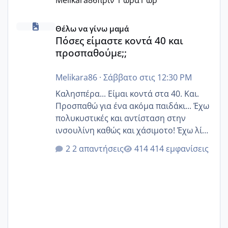
Πόσες είμαστε κοντά 40 και προσπαθούμε;;
Θέλω να γίνω μαμά
Πόσες είμαστε κοντά 40 και
προσπαθούμε;;
Melikara86
·
Σάββατο στις 12:30 PM
Καλησπέρα... Είμαι κοντά στα 40. Και.
Προσπαθώ για ένα ακόμα παιδάκι... Έχω
πολυκυστικές και αντίσταση στην
ινσουλίνη καθώς και χάσιμοτο! Έχω λίγα
κιλά παραπάνω και όσο κ αν προσπαθώ
2 απαντήσεις
414 εμφανίσεις
δεν χάνω εύκολα! Προσπαθώ για ακόμη
ένα παιδί εδώ και 1,5 χρόνο! Θέλετε να
γράψετε όσες κοπέλες είστε σε
παρόμοια φάση;; Αυτή την στιγμή έχω
δύο χαμένους κύκλους δεν έχω έρθει
περίοδο αυτό τον μήνα περίμενα 20 δεν
ήρθα απλά είδα λίγα ροζ έκανα υπέρηχο