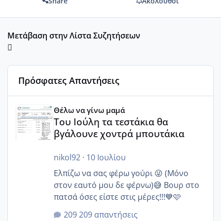
Share
Ακόλουθοι
Μετάβαση στην Λίστα Συζητήσεων
Πρόσφατες Απαντήσεις
Του Ιούλη τα τεστάκια θα βγάλουνε χοντρά μπουτάκια
Θέλω να γίνω μαμά
Του Ιούλη τα τεστάκια θα
βγάλουνε χοντρά μπουτάκια
nikol92
·
10 Ιουλίου
Ελπίζω να σας φέρω γούρι 😜 (Μόνο
στον εαυτό μου δε φέρνω)😅 Βουρ στο
πατσά όσες είστε στις μέρες!!!💙🩷
209 απαντήσεις