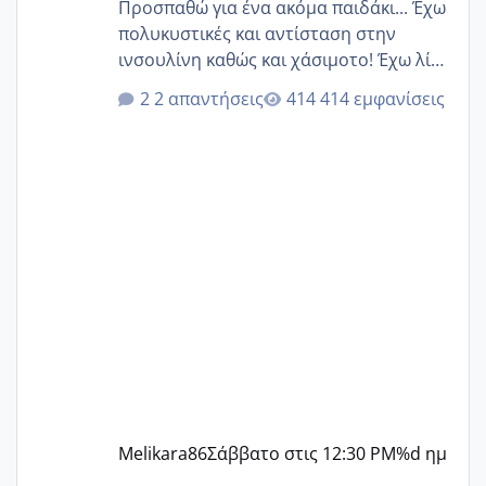
Προσπαθώ για ένα ακόμα παιδάκι... Έχω
πολυκυστικές και αντίσταση στην
ινσουλίνη καθώς και χάσιμοτο! Έχω λίγα
κιλά παραπάνω και όσο κ αν προσπαθώ
2 απαντήσεις
414 εμφανίσεις
δεν χάνω εύκολα! Προσπαθώ για ακόμη
ένα παιδί εδώ και 1,5 χρόνο! Θέλετε να
γράψετε όσες κοπέλες είστε σε
παρόμοια φάση;; Αυτή την στιγμή έχω
δύο χαμένους κύκλους δεν έχω έρθει
περίοδο αυτό τον μήνα περίμενα 20 δεν
ήρθα απλά είδα λίγα ροζ έκανα υπέρηχο
την επομενη μέρα και το ενδομήτριό
ήταν 11,1 χιλιοστά πολύ κα
Melikara86
Σάββατο στις 12:30 PM
%d ημ