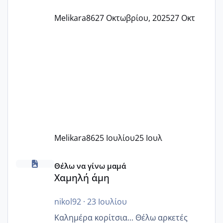
Melikara86
27 Οκτωβρίου, 2025
27 Οκτ
Melikara86
25 Ιουλίου
25 Ιουλ
Χαμηλή άμη
Θέλω να γίνω μαμά
Χαμηλή άμη
nikol92
·
23 Ιουλίου
Καλημέρα κορίτσια... Θέλω αρκετές