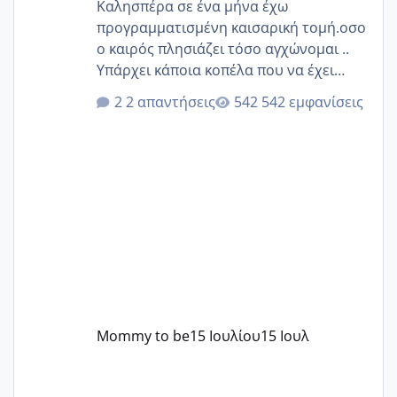
Καλησπέρα σε ένα μήνα έχω
προγραμματισμένη καισαρική τομή.οσο
ο καιρός πλησιάζει τόσο αγχώνομαι ..
Υπάρχει κάποια κοπέλα που να έχει
παρόμοιο ιστορικό να μας πει την
2 απαντήσεις
542 εμφανίσεις
εμπειρία της;Να σημειώσω είναι η
δεύτερη εγκυμοσύνη μου και καισαρική
στην πρώτη είχα κάνει ολική νάρκωση
..βέβαια δεν είχα κανένα άγχος και
στρες ήταν επιλογή για ιατρικούς
λόγους της δεδομένης στιγμής.
Mommy to be
15 Ιουλίου
15 Ιουλ