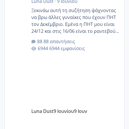
Luna Dust
·
9 Ιουνίου
Ξεκινάω αυτή τη συζήτηση ψάχνοντας
να βρω άλλες γυναίκες που έχουν ΠΗΤ
τον Δεκέμβριο. Εμένα η ΠΗΤ μου είναι
24/12 και στις 16/06 είναι το ραντεβού
της αυχενικής διαφάνειας. Έχω αρκετό
88 απαντήσεις
άγχος και οι μέρες δεν φαίνεται να
6944 εμφανίσεις
περνάνε με τίποτα.
Luna Dust
9 Ιουνίου
9 Ιουν