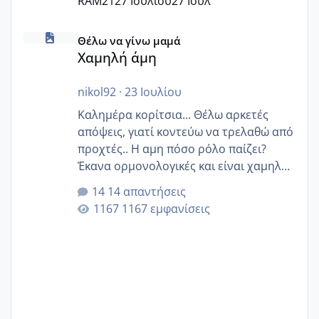
RAM21
27 Ιουλίου
27 Ιουλ
Χαμηλή άμη
Θέλω να γίνω μαμά
Χαμηλή άμη
nikol92
·
23 Ιουλίου
Καλημέρα κορίτσια... Θέλω αρκετές
απόψεις, γιατί κοντεύω να τρελαθώ από
προχτές.. Η αμη πόσο ρόλο παίζει?
Έκανα ορμονολογικές και είναι χαμηλή
για την ηλικία μου.. Είχα ήδη μια
14 απαντήσεις
εγκυμοσύνη, που έπρεπε να τερματιστεί
1167 εμφανίσεις
στην 27η εβδομάδα και προσπαθώ 7
μήνες ήδη και αρχίζω να αγχώνομαι με
το 1,18... Είμαι 33.. Κάποια που να έμεινε
με χαμηλή άμη???