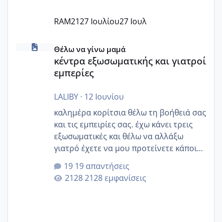
RAM21
27 Ιουλίου
27 Ιουλ
κέντρα εξωσωματικής και γιατροί εμπερίες
Θέλω να γίνω μαμά
κέντρα εξωσωματικής και γιατροί
εμπερίες
LALIBY
·
12 Ιουνίου
καλημέρα κορίτσια θέλω τη βοήθειά σας
και τις εμπειρίες σας. έχω κάνει τρεις
εξωσωματικές και θέλω να αλλάξω
γιατρό έχετε να μου προτείνετε κάποιον
που μείνατε ευχαριστημένες και είχατε
19 απαντήσεις
επιιτυχία? έκανα στο υγεία με τον
2128 εμφανίσεις
ζερβομανωλάκη (δεν το εψαξε καθόλου
το θέμα δεν μου άρεσε καθο΄λου) και
στο γένεσις με τον πάντο