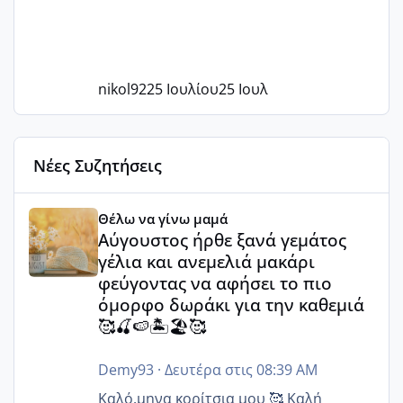
nikol92
25 Ιουλίου
25 Ιουλ
Νέες Συζητήσεις
Αύγουστος ήρθε ξανά γεμάτος γέλια και ανεμελιά μακάρι 
Θέλω να γίνω μαμά
Αύγουστος ήρθε ξανά γεμάτος
γέλια και ανεμελιά μακάρι
φεύγοντας να αφήσει το πιο
όμορφο δωράκι για την καθεμιά
🥰🍒🍉🏝️🏖️🥰
Demy93
·
Δευτέρα στις 08:39 AM
Καλό.μηνα κορίτσια μου 🥰 Καλή