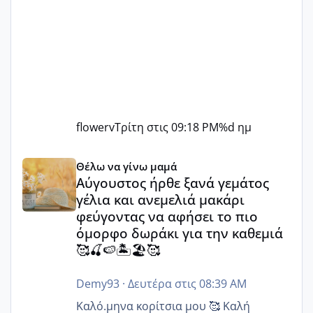
flowerv
Τρίτη στις 09:18 PM
%d ημ
Αύγουστος ήρθε ξανά γεμάτος γέλια και ανεμελιά μακάρι 
Θέλω να γίνω μαμά
Αύγουστος ήρθε ξανά γεμάτος
γέλια και ανεμελιά μακάρι
φεύγοντας να αφήσει το πιο
όμορφο δωράκι για την καθεμιά
🥰🍒🍉🏝️🏖️🥰
Demy93
·
Δευτέρα στις 08:39 AM
Καλό.μηνα κορίτσια μου 🥰 Καλή