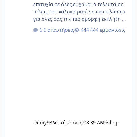
επιτυχία σε όλες,εύχομαι ο τελευταίος
μήνας του καλοκαιριού να επιφυλάσσει
για όλες σας την πιο όμορφη έκπληξη 🧿
@Elk @Melikara86 @Παρασκευαιδου
6 απαντήσεις
444 εμφανίσεις
@Zenia z @melitiniღ @Christi.D.
@flowerv @Riaa @Ngsofia
Demy93
Δευτέρα στις 08:39 AM
%d ημ