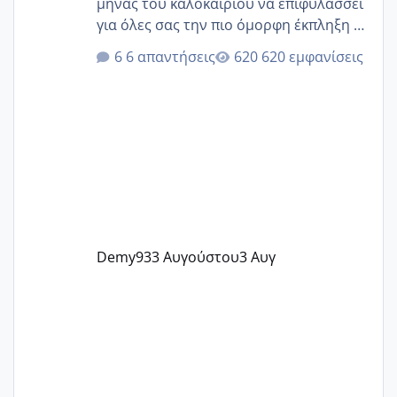
μήνας του καλοκαιριού να επιφυλάσσει
για όλες σας την πιο όμορφη έκπληξη 🧿
@Elk @Melikara86 @Παρασκευαιδου
6 απαντήσεις
620 εμφανίσεις
@Zenia z @melitiniღ @Christi.D.
@flowerv @Riaa @Ngsofia
Demy93
3 Αυγούστου
3 Αυγ