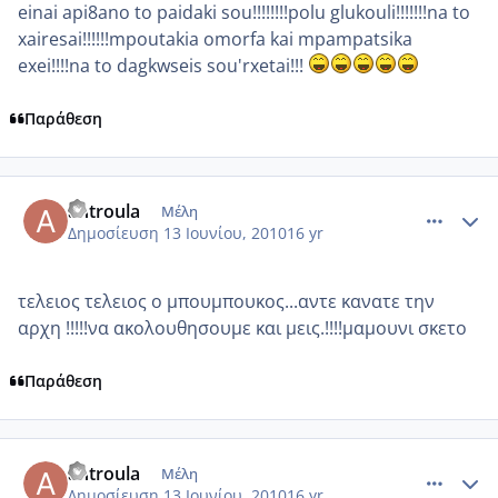
einai api8ano to paidaki sou!!!!!!!!polu glukouli!!!!!!!na to
xairesai!!!!!!mpoutakia omorfa kai mpampatsika
exei!!!!na to dagkwseis sou'rxetai!!!
Παράθεση
comment_516093
Author stats
antroula
Μέλη
Δημοσίευση
13 Ιουνίου, 2010
16 yr
τελειος τελειος ο μπουμπουκος...αντε κανατε την
αρχη !!!!!να ακολουθησουμε και μεις.!!!!μαμουνι σκετο
Παράθεση
comment_516095
Author stats
antroula
Μέλη
Δημοσίευση
13 Ιουνίου, 2010
16 yr