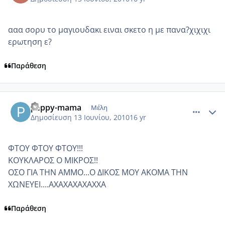
ααα σορυ το μαγιουδακι ειναι σκετο η με πανα?χιχιχι
ερωτηση ε?
Παράθεση
comment_516096
Author stats
peppy-mama
Μέλη
Δημοσίευση
13 Ιουνίου, 2010
16 yr
ΦΤΟΥ ΦΤΟΥ ΦΤΟΥ!!!
ΚΟΥΚΛΑΡΟΣ Ο ΜΙΚΡΟΣ!!
ΟΣΟ ΓΙΑ ΤΗΝ ΑΜΜΟ...Ο ΔΙΚΟΣ ΜΟΥ ΑΚΟΜΑ ΤΗΝ
ΧΩΝΕΥΕΙ....ΑΧΑΧΑΧΑΧΑΧΧΑ
Παράθεση