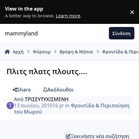
Μετάβαση σε περιεχόμενο
View in the app
×
D
A better way to browse.
Learn more
.
mammyland
Σύνδεση
Αρχή
Φόρουμ
Βρέφη & Νήπια
Φροντίδα & Περ
Πλιτς πλατς πλουτς....
Share
Ακόλουθοι
Από
ΤΡΙΣΕΥΤΥΧΙΣΜΕΝΗ
13 Ιουνίου, 2010
16 yr
in
Φροντίδα & Περιποίηση
του Μωρού
Ξεκινήστε νέα συζήτηση