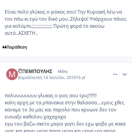
Είναι πολύ γλύκας ο γιόκας σου! Την Κυριακή λέω να
τον πάω κι εγώ τον δικό μου..Ζήλεψα! Υπάρχουν πάνες
για κολύμπι;;;;;;;;;;;;;;;;;; Πρώτη φορά το ακούω
αυτό..ΑΣΧΕΤΗ..
Παράθεση
comment_516365
Author stats
ΜΠΕΜΠΟΥΛΗΣ
Μέλη
Δημοσίευση
14 Ιουνίου, 2010
16 yr
πολυυυυυυυυ γλυκας ο γιος σου τρις!!!!!!!
καλη αρχη με τα μπανακια στην θαλασσα....εμεις χθες
καναμε το 3ο μας και παρολο που κρυωνε δεν τον
ενοιαξε καθολου χαχαχαχα
εγω του βαζω σκετο μαγιο γιατι δεν εχω φοβο με κακα
μιας και κανει μερα παρα μερα και μονο μια φορα.