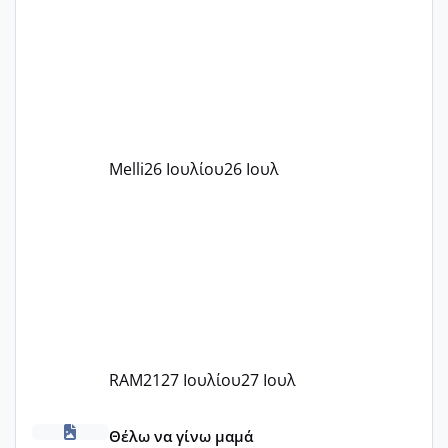
παιδικού σταθμού για όποιον το έχει
πάρει. Οι παιδικοί σταθμοί έχουν
υπογράψει σύμβαση με την ΕΕΤΑΑ ότι
δέχονται παιδιά με βαουτσερ και ότι
αυτό τα καλύπτει όλα εκτός από έξτρα
όπως σχολικό λεωφορείο κτλ. Είναι
παράνομο να χρεώνουν κάτι επιπλέον.
Melli
26 Ιουλίου
26 Ιουλ
Εγώ πήγα σε έναν ιδιωτικό παιδικό στ
RAM21
27 Ιουλίου
27 Ιουλ
κέντρα εξωσωματικής και γιατροί εμπερίες
Θέλω να γίνω μαμά