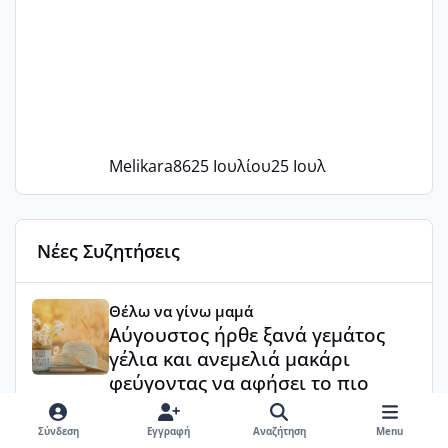
Melikara86
25 Ιουλίου
25 Ιουλ
Νέες Συζητήσεις
Αύγουστος ήρθε ξανά γεμάτος γέλια και ανεμελιά μακάρι 
Θέλω να γίνω μαμά
Αύγουστος ήρθε ξανά γεμάτος
γέλια και ανεμελιά μακάρι
φεύγοντας να αφήσει το πιο
όμορφο δωράκι για την καθεμιά
🥰🍒🍉🏝️🏖️🥰
Σύνδεση
Εγγραφή
Αναζήτηση
Menu