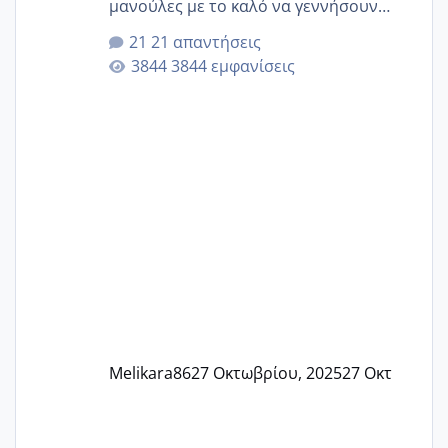
μανούλες με το καλό να γεννήσουν
αυτές που ήδη περιμένουν. Να πάρουν
21 απαντήσεις
γερα μωράκια στην αγκαλίτσα τους
3844 εμφανίσεις
🙏🏼🙏🏼 Ας πάμε λοιπόν στο θέμα μου.
Τελευταία περίοδο 25 σεπτεμβρίου
Εδώ και τέσσερις πέντε μέρες νιώθω
αρρωστη δεν έχω κουράγιο για τίποτα
πονάει πολύ το στήθος μου και τα δύο
και βάζω θερμόμετρο και έχω συνεχώς
37 με 37, 3 Έτσι λοιπόν είπα να κάνω
ένα τεστ την παρασ
Melikara86
27 Οκτωβρίου, 2025
27 Οκτ