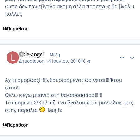
φωτο δεν τον εβγαλα ακομη αλλα προσεχως θα βγαλω
πολλες
Παράθεση
comment_516655
Author stats
little-angel
Μέλη
Δημοσίευση
14 Ιουνίου, 2010
16 yr
Αχ τι ομορφος!!!!Ενθουσιασμενος φαινεται!!!Φτου
φτου!!
Θελω κ εγω μπανιο στη θαλασσααααα!!!!!!
Το επομενο Σ/Κ ελπιζω να βγαλουμε το μοντελακι μας
στην παραλια
:laugh:
Παράθεση