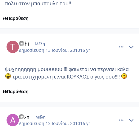
πολυ στον μπαμπουλη του!!
Παράθεση
comment_516089
Author stats
tsihi
Μέλη
Δημοσίευση
13 Ιουνίου, 2010
16 yr
ψυχηηηηηηη μουυυυυυ!!!!!φαινεται να περναει καλα
τρισευτιχησμενη ειναι ΚΟΥΚΛΟΣ ο γιος σου!!!!
Παράθεση
comment_516090
Author stats
an-n
Μέλη
Δημοσίευση
13 Ιουνίου, 2010
16 yr