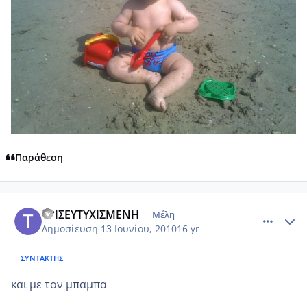
Παράθεση
comment_516083
Author stats
ΤΡΙΣΕΥΤΥΧΙΣΜΕΝΗ
Μέλη
Δημοσίευση
13 Ιουνίου, 2010
16 yr
ΣΥΝΤΆΚΤΗΣ
και με τον μπαμπα