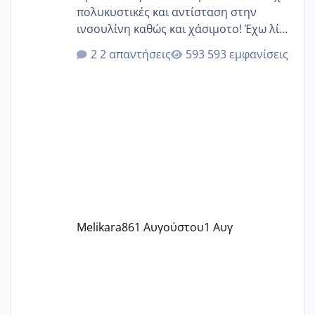
πολυκυστικές και αντίσταση στην
ινσουλίνη καθώς και χάσιμοτο! Έχω λίγα
κιλά παραπάνω και όσο κ αν προσπαθώ
2 απαντήσεις
593 εμφανίσεις
δεν χάνω εύκολα! Προσπαθώ για ακόμη
ένα παιδί εδώ και 1,5 χρόνο! Θέλετε να
γράψετε όσες κοπέλες είστε σε
παρόμοια φάση;; Αυτή την στιγμή έχω
δύο χαμένους κύκλους δεν έχω έρθει
περίοδο αυτό τον μήνα περίμενα 20 δεν
ήρθα απλά είδα λίγα ροζ έκανα υπέρηχο
την επομενη μέρα και το ενδομήτριό
ήταν 11,1 χιλιοστά πολύ κα
Melikara86
1 Αυγούστου
1 Αυγ