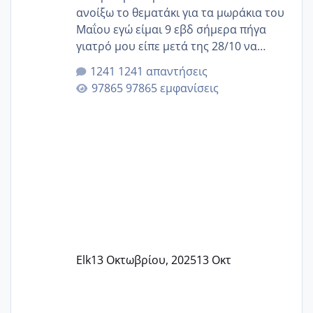
ανοίξω το θεματάκι για τα μωράκια του
Μαΐου εγώ είμαι 9 εβδ σήμερα πήγα
γιατρό μου είπε μετά της 28/10 να
κλείσω ραντεβού για την αυχενική είναι
1241 απαντήσεις
καμιά άλλη κοπέλα να γεννάει Μάιο ;;
97865 εμφανίσεις
Elk
13 Οκτωβρίου, 2025
13 Οκτ