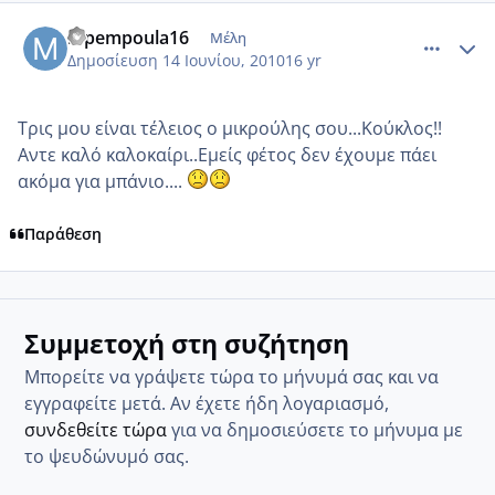
comment_516683
Author stats
mpempoula16
Μέλη
Δημοσίευση
14 Ιουνίου, 2010
16 yr
Τρις μου είναι τέλειος ο μικρούλης σου...Κούκλος!!
Αντε καλό καλοκαίρι..Εμείς φέτος δεν έχουμε πάει
ακόμα για μπάνιο....
Παράθεση
Συμμετοχή στη συζήτηση
Μπορείτε να γράψετε τώρα το μήνυμά σας και να
εγγραφείτε μετά. Αν έχετε ήδη λογαριασμό,
συνδεθείτε τώρα
για να δημοσιεύσετε το μήνυμα με
το ψευδώνυμό σας.