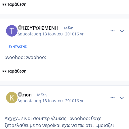
Παράθεση
comment_516085
Author stats
ΤΡΙΣΕΥΤΥΧΙΣΜΕΝΗ
Μέλη
Δημοσίευση
13 Ιουνίου, 2010
16 yr
ΣΥΝΤΆΚΤΗΣ
:woohoo: :woohoo:
Παράθεση
comment_516087
Author stats
Kimon
Μέλη
Δημοσίευση
13 Ιουνίου, 2010
16 yr
Αχχχχ.. ειναι σουπερ γλυκας ! :woohoo: θαχει
ξετρελαθει με το νερο!και εχω να πω οτι ....μοιαζει