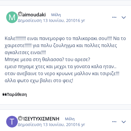
comment_516097
Author stats
Maimoudaki
Μέλη
Δημοσίευση
13 Ιουνίου, 2010
16 yr
Καλε!!!!!!!!! ειναι πανεμορφο το παλικαρακι σου!!!! Να το
χαιρεστε!!!!!! για πολυ ζουληγμα και πολλες πολλες
αγκαλιτσες ειναι!!!!
Μπηκε μεσα στη θαλασσα? του αρεσε?
εμεισ πηγαμε χτες και μεχρι τα γονατα καλα ηταν..
οταν ανεβαινε το νερο κρυωνε μαλλον και τσιριζε!!!
αλλα φωτο εχω βαλει στο φεις!
Παράθεση
comment_516098
Author stats
ΤΡΙΣΕΥΤΥΧΙΣΜΕΝΗ
Μέλη
Δημοσίευση
13 Ιουνίου, 2010
16 yr