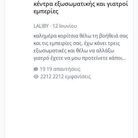
κέντρα εξωσωματικής και γιατροί
εμπερίες
LALIBY
·
12 Ιουνίου
καλημέρα κορίτσια θέλω τη βοήθειά σας
και τις εμπειρίες σας. έχω κάνει τρεις
εξωσωματικές και θέλω να αλλάξω
γιατρό έχετε να μου προτείνετε κάποιον
που μείνατε ευχαριστημένες και είχατε
19 απαντήσεις
επιιτυχία? έκανα στο υγεία με τον
2212 εμφανίσεις
ζερβομανωλάκη (δεν το εψαξε καθόλου
το θέμα δεν μου άρεσε καθο΄λου) και
στο γένεσις με τον πάντο