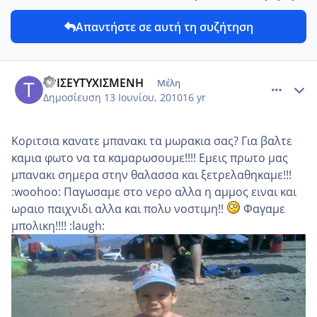
Απαντήστε σε αυτή τη συζήτηση
comment_13970
Author stats
ΤΡΙΣΕΥΤΥΧΙΣΜΕΝΗ
Μέλη
Δημοσίευση
13 Ιουνίου, 2010
16 yr
Κοριτσια κανατε μπανακι τα μωρακια σας? Για βαλτε
καμια φωτο να τα καμαρωσουμε!!!! Εμεις πρωτο μας
μπανακι σημερα στην θαλασσα και ξετρελαθηκαμε!!!
:woohoo: Παγωσαμε στο νερο αλλα η αμμος ειναι και
ωραιο παιχνιδι αλλα και πολυ νοστιμη!!
Φαγαμε
μπολικη!!!! :laugh: