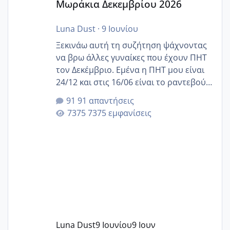
Μωράκια Δεκεμβρίου 2026
Luna Dust
·
9 Ιουνίου
Ξεκινάω αυτή τη συζήτηση ψάχνοντας
να βρω άλλες γυναίκες που έχουν ΠΗΤ
τον Δεκέμβριο. Εμένα η ΠΗΤ μου είναι
24/12 και στις 16/06 είναι το ραντεβού
της αυχενικής διαφάνειας. Έχω αρκετό
91 απαντήσεις
άγχος και οι μέρες δεν φαίνεται να
7375 εμφανίσεις
περνάνε με τίποτα.
Luna Dust
9 Ιουνίου
9 Ιουν