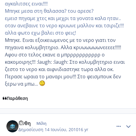
αγκαλιτσες ειναι!!!!
Μπηκε μεσα στη θαλασσα? του αρεσε?
εμεισ πηγαμε χτες και μεχρι τα γονατα καλα ηταν..
οταν ανεβαινε το νερο κρυωνε μαλλον και τσιριζε!!!
αλλα φωτο εχω βαλει στο φεις!
Μπηκε. Ειναι εξοικειωμενος με το νερο γιατι τον
πηγαινα κολυμβητηριο. Αλλα κρυωωωωωνεεεεε!!!!!
Αφου στο τελος εκανε α μπρρρρρρρρρρρ ο
κακομοιρης!!! :laugh: :laugh: Στο κολυμβητηριο ειναι
ζεστο το νερο και αιφνιδιαστηκε τωρα αλλα οκ.
Περασε ωραια το μαναρι μου!!! Στο φεισμπουκ δεν
ξερω να μπω...
Παράθεση
comment_516362
Author stats
Ανθη
Μέλη
Δημοσίευση
14 Ιουνίου, 2010
16 yr