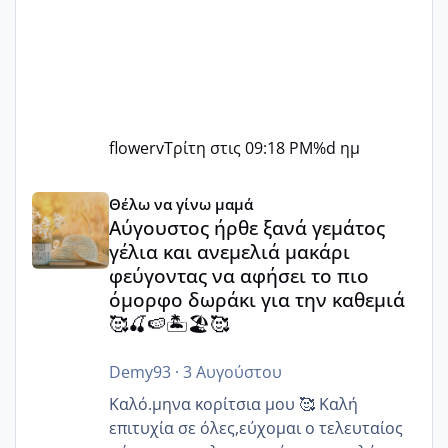
flowerv
Τρίτη στις 09:18 PM
%d ημ
Αύγουστος ήρθε ξανά γεμάτος γέλια και ανεμελιά μακάρι 
Θέλω να γίνω μαμά
Αύγουστος ήρθε ξανά γεμάτος
γέλια και ανεμελιά μακάρι
φεύγοντας να αφήσει το πιο
όμορφο δωράκι για την καθεμιά
🥰🍒🍉🏝️🏖️🥰
Demy93
·
3 Αυγούστου
Καλό.μηνα κορίτσια μου 🥰 Καλή
επιτυχία σε όλες,εύχομαι ο τελευταίος