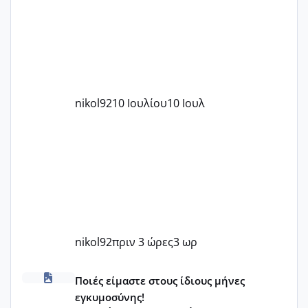
nikol92
10 Ιουλίου
10 Ιουλ
nikol92
πριν 3 ώρες
3 ωρ
Μωράκια Δεκεμβρίου 2026
Ποιές είμαστε στους ίδιους μήνες
εγκυμοσύνης!