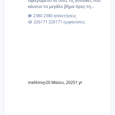
αφιερωμένο σε όλες τις γυναίκες που
κάνουν το μεγάλο βήμα προς τη
μητρότητα μέσω εξωσωματικής το 2025.
2380 απαντήσεις
Εδώ θα μοιραστούμε αγωνίες, χαρές,
226171 εμφανίσεις
εμπειρίες και κάθε μικρή ή μεγάλη
στιγμή αυτού του ξεχωριστού ταξιδιού.
Καμία δεν είναι μόνη – όλες μαζί
μπορούμε να στηρίξουμε η μία την
άλλη, να δώσουμε κουράγιο στις
δύσκολες στιγμές και να γιορτάσουμε
τις μικρές και μεγάλες νίκες. Είτε είστε
στο στάδιο της προετοιμασίας, είτε
ετοιμάζεστε
melitiniღ
20 Μαίου, 2025
1 yr