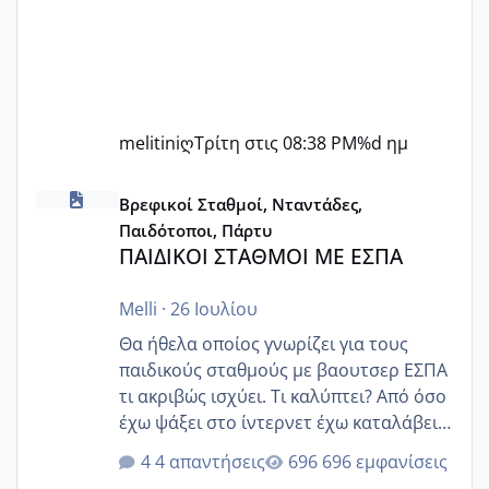
melitiniღ
Τρίτη στις 08:38 PM
%d ημ
ΠΑΙΔΙΚΟΙ ΣΤΑΘΜΟΙ ΜΕ ΕΣΠΑ
Βρεφικοί Σταθμοί, Νταντάδες,
Παιδότοποι, Πάρτυ
ΠΑΙΔΙΚΟΙ ΣΤΑΘΜΟΙ ΜΕ ΕΣΠΑ
Melli
·
26 Ιουλίου
Θα ήθελα οποίος γνωρίζει για τους
παιδικούς σταθμούς με βαουτσερ ΕΣΠΑ
τι ακριβώς ισχύει. Τι καλύπτει? Από όσο
έχω ψάξει στο ίντερνετ έχω καταλάβει
ότι το βαουτσερ καλύπτει όλα τα
4 απαντήσεις
696 εμφανίσεις
δίδακτρα και τα τροφεια του ιδιωτικού