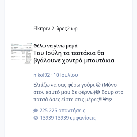
Elk
πριν 2 ώρες
2 ωρ
Του Ιούλη τα τεστάκια θα βγάλουνε χοντρά μπουτάκια
Θέλω να γίνω μαμά
Του Ιούλη τα τεστάκια θα
βγάλουνε χοντρά μπουτάκια
nikol92
·
10 Ιουλίου
Ελπίζω να σας φέρω γούρι 😜 (Μόνο
στον εαυτό μου δε φέρνω)😅 Βουρ στο
πατσά όσες είστε στις μέρες!!!💙🩷
225 απαντήσεις
13939 εμφανίσεις