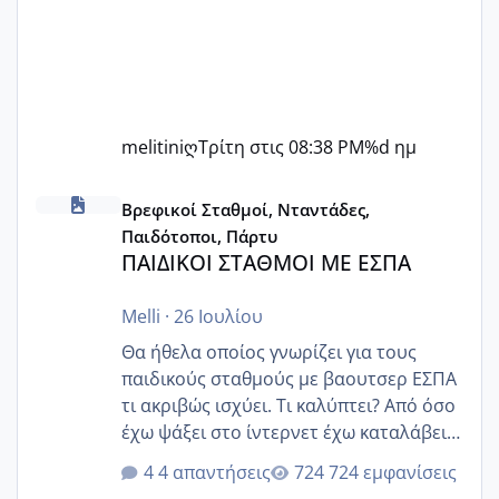
melitiniღ
Τρίτη στις 08:38 PM
%d ημ
ΠΑΙΔΙΚΟΙ ΣΤΑΘΜΟΙ ΜΕ ΕΣΠΑ
Βρεφικοί Σταθμοί, Νταντάδες,
Παιδότοποι, Πάρτυ
ΠΑΙΔΙΚΟΙ ΣΤΑΘΜΟΙ ΜΕ ΕΣΠΑ
Melli
·
26 Ιουλίου
Θα ήθελα οποίος γνωρίζει για τους
παιδικούς σταθμούς με βαουτσερ ΕΣΠΑ
τι ακριβώς ισχύει. Τι καλύπτει? Από όσο
έχω ψάξει στο ίντερνετ έχω καταλάβει
ότι το βαουτσερ καλύπτει όλα τα
4 απαντήσεις
724 εμφανίσεις
δίδακτρα και τα τροφεια του ιδιωτικού