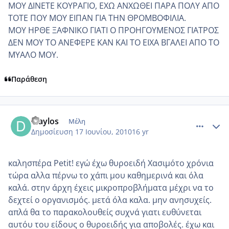
ΜΟΥ ΔΙΝΕΤΕ ΚΟΥΡΑΓΙΟ, ΕΧΩ ΑΝΧΩΘΕΙ ΠΑΡΑ ΠΟΛΥ ΑΠΟ
ΤΟΤΕ ΠΟΥ ΜΟΥ ΕΙΠΑΝ ΓΙΑ ΤΗΝ ΘΡΟΜΒΟΦΙΛΙΑ.
ΜΟΥ ΗΡΘΕ ΞΑΦΝΙΚΟ ΓΙΑΤΙ Ο ΠΡΟΗΓΟΥΜΕΝΟΣ ΓΙΑΤΡΟΣ
ΔΕΝ ΜΟΥ ΤΟ ΑΝΕΦΕΡΕ ΚΑΝ ΚΑΙ ΤΟ ΕΙΧΑ ΒΓΑΛΕΙ ΑΠΟ ΤΟ
ΜΥΑΛΟ ΜΟΥ.
Παράθεση
comment_520012
Author stats
diaylos
Μέλη
Δημοσίευση
17 Ιουνίου, 2010
16 yr
καλησπέρα Petit! εγώ έχω θυροειδή Χασιμότο χρόνια
τώρα αλλα πέρνω το χάπι μου καθημερινά και όλα
καλά. στην άρχη έχεις μικροπροβλήματα μέχρι να το
δεχτεί ο οργανισμός. μετά όλα καλα. μην ανησυχείς.
απλά θα το παρακολουθείς συχνά γιατι ευθύνεται
αυτόυ του είδους ο θυροειδής για αποβολές. έχω και