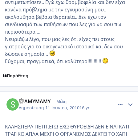
αντιμετωπίσετε.. Εγώ έχω θρομβοφιλία και δεν είχα
κανένα πρόβλημα με την εγκυμοσύνη μου..
ακολούθησα βέβαια θεραπεία.. Δεν έχω τον
συνδυασμό των παθήσεων που λες ΄για να σου πω
περισσότερα....
Νευριάζω λίγο, που μας λες ότι είχες πει στους
γιατρούς για το οικογενειακό ιστορικό και δεν σου
δώσανε σημασία...
Εύχομαι, πραγματικά, ότι καλύτερο!!!!!!!!!!!
Παράθεση
comment_515117
Author stats
STAMYMAMY
Μέλη
Δημοσίευση
11 Ιουνίου, 2010
16 yr
KAΛΗΣΠΕΡΑ ΠΕΤΙΤ,ΕΓΩ ΕΧΩ ΘΥΡΟΕΙΔΗ ΔΕΝ ΕΙΝΑΙ ΚΑΤΙ
ΤΡΑΓΙΚΟ ΑΠΛΑ ΜΕΧΡΙ Ο ΟΡΓΑΝΙΣΜΟΣ ΔΕΧΤΕΙ ΤΟ ΧΑΠΙ