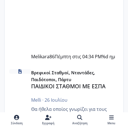
Melikara86
Πέμπτη στις 04:34 PM
%d ημ
ΠΑΙΔΙΚΟΙ ΣΤΑΘΜΟΙ ΜΕ ΕΣΠΑ
Βρεφικοί Σταθμοί, Νταντάδες,
Παιδότοποι, Πάρτυ
ΠΑΙΔΙΚΟΙ ΣΤΑΘΜΟΙ ΜΕ ΕΣΠΑ
Melli
·
26 Ιουλίου
Θα ήθελα οποίος γνωρίζει για τους
παιδικούς σταθμούς με βαουτσερ ΕΣΠΑ
τι ακριβώς ισχύει. Τι καλύπτει? Από όσο
Σύνδεση
Εγγραφή
Αναζήτηση
Menu