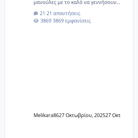
μανούλες με το καλό να γεννήσουν
αυτές που ήδη περιμένουν. Να πάρουν
21 απαντήσεις
γερα μωράκια στην αγκαλίτσα τους
3869 εμφανίσεις
🙏🏼🙏🏼 Ας πάμε λοιπόν στο θέμα μου.
Τελευταία περίοδο 25 σεπτεμβρίου
Εδώ και τέσσερις πέντε μέρες νιώθω
αρρωστη δεν έχω κουράγιο για τίποτα
πονάει πολύ το στήθος μου και τα δύο
και βάζω θερμόμετρο και έχω συνεχώς
37 με 37, 3 Έτσι λοιπόν είπα να κάνω
ένα τεστ την παρασ
Melikara86
27 Οκτωβρίου, 2025
27 Οκτ