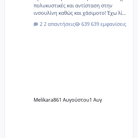
πολυκυστικές και αντίσταση στην
ινσουλίνη καθώς και χάσιμοτο! Έχω λίγα
κιλά παραπάνω και όσο κ αν προσπαθώ
2 απαντήσεις
639 εμφανίσεις
δεν χάνω εύκολα! Προσπαθώ για ακόμη
ένα παιδί εδώ και 1,5 χρόνο! Θέλετε να
γράψετε όσες κοπέλες είστε σε
παρόμοια φάση;; Αυτή την στιγμή έχω
δύο χαμένους κύκλους δεν έχω έρθει
περίοδο αυτό τον μήνα περίμενα 20 δεν
ήρθα απλά είδα λίγα ροζ έκανα υπέρηχο
την επομενη μέρα και το ενδομήτριό
ήταν 11,1 χιλιοστά πολύ κα
Melikara86
1 Αυγούστου
1 Αυγ