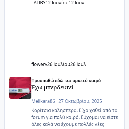
LALIBY
12 Ιουνίου
12 Ιουν
flowerv
26 Ιουλίου
26 Ιουλ
Έχω μπερδευτεί
Προσπαθώ εδώ και αρκετό καιρό
Έχω μπερδευτεί
Melikara86
·
27 Οκτωβρίου, 2025
Κορίτσια καλησπέρα. Είχα χαθεί από το
forum για πολύ καιρό. Εύχομαι να είστε
όλες καλά να έχουμε πολλές νέες