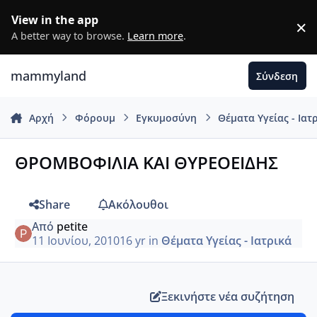
Μετάβαση σε περιεχόμενο
View in the app
×
D
A better way to browse.
Learn more
.
mammyland
Σύνδεση
Αρχή
Φόρουμ
Εγκυμοσύνη
Θέματα Υγείας - Ιατ
ΘΡΟΜΒΟΦΙΛΙΑ ΚΑΙ ΘΥΡΕΟΕΙΔΗΣ
Share
Ακόλουθοι
Από
petite
11 Ιουνίου, 2010
16 yr
in
Θέματα Υγείας - Ιατρικά
Ξεκινήστε νέα συζήτηση