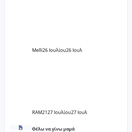
παιδικού σταθμού για όποιον το έχει
πάρει. Οι παιδικοί σταθμοί έχουν
υπογράψει σύμβαση με την ΕΕΤΑΑ ότι
δέχονται παιδιά με βαουτσερ και ότι
αυτό τα καλύπτει όλα εκτός από έξτρα
όπως σχολικό λεωφορείο κτλ. Είναι
παράνομο να χρεώνουν κάτι επιπλέον.
Melli
26 Ιουλίου
26 Ιουλ
Εγώ πήγα σε έναν ιδιωτικό παιδικό στ
RAM21
27 Ιουλίου
27 Ιουλ
κέντρα εξωσωματικής και γιατροί εμπερίες
Θέλω να γίνω μαμά