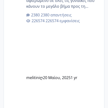
αφιερωμένο σε όλες τις γυναίκες που
κάνουν το μεγάλο βήμα προς τη
μητρότητα μέσω εξωσωματικής το 2025.
2380 απαντήσεις
Εδώ θα μοιραστούμε αγωνίες, χαρές,
226574 εμφανίσεις
εμπειρίες και κάθε μικρή ή μεγάλη
στιγμή αυτού του ξεχωριστού ταξιδιού.
Καμία δεν είναι μόνη – όλες μαζί
μπορούμε να στηρίξουμε η μία την
άλλη, να δώσουμε κουράγιο στις
δύσκολες στιγμές και να γιορτάσουμε
τις μικρές και μεγάλες νίκες. Είτε είστε
στο στάδιο της προετοιμασίας, είτε
ετοιμάζεστε
melitiniღ
20 Μαίου, 2025
1 yr