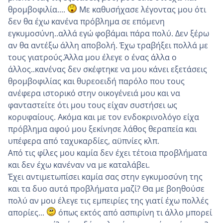
θρομβοφιλία....
Με καθυσήχασε λέγοντας μου ότι
δεν θα έχω κανένα πρόβλημα σε επόμενη
εγκυμοσύνη..αλλά εγώ φοβάμαι πάρα πολύ. Δεν ξέρω
αν θα αντέξω άλλη αποβολή. Έχω τραβήξει πολλά με
τους γιατρούς.Άλλα μου έλεγε ο ένας άλλα ο
άλλος..κανένας δεν σκέφτηκε να μου κάνει εξετάσεις
θρομβοφιλίας και θυρεοειδή παρόλο που τους
ανέφερα ιστορικό στην οικογένειά μου και να
φανταστείτε ότι μου τους είχαν συστήσει ως
κορυφαίους. Ακόμα και με τον ενδοκρινολόγο είχα
πρόβλημα αφού μου ξεκίνησε λάθος θεραπεία και
υπέφερα από ταχυκαρδίες, αϋπνίες κλπ.
Από τις φίλες μου καμία δεν έχει τέτοια προβλήματα
και δεν έχω κανέναν να με καταλάβει.
Έχει αντιμετωπίσει καμία σας στην εγκυμοσύνη της
και τα δυο αυτά προβλήματα μαζί? Θα με βοηθούσε
πολύ αν μου έλεγε τις εμπειρίες της γιατί έχω πολλές
απορίες...
όπως εκτός από ασπιρίνη τι άλλο μπορεί