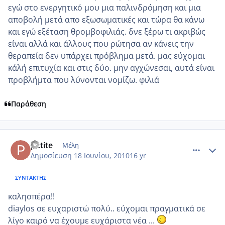
εγώ στο ενεργητικό μου μια παλινδρόμηση και μια
αποβολή μετά απο εξωσωματικές και τώρα θα κάνω
και εγώ εξέταση θρομβοφιλιάς. δνε ξέρω τι ακριβώς
είναι αλλά και άλλους που ρώτησα αν κάνεις την
θεραπεία δεν υπάρχει πρόβλημα μετά. μας εύχομαι
κάλή επιτυχία και στις δύο. μην αγχώνεσαι, αυτά είναι
προβλήμτα που λύνονται νομίζω. φιλιά
Παράθεση
comment_520778
Author stats
petite
Μέλη
Δημοσίευση
18 Ιουνίου, 2010
16 yr
ΣΥΝΤΆΚΤΗΣ
καλησπέρα!!
diaylos σε ευχαριστώ πολύ.. εύχομαι πραγματικά σε
λίγο καιρό να έχουμε ευχάριστα νέα ...