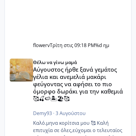
flowerv
Τρίτη στις 09:18 PM
%d ημ
Αύγουστος ήρθε ξανά γεμάτος γέλια και ανεμελιά μακάρι 
Θέλω να γίνω μαμά
Αύγουστος ήρθε ξανά γεμάτος
γέλια και ανεμελιά μακάρι
φεύγοντας να αφήσει το πιο
όμορφο δωράκι για την καθεμιά
🥰🍒🍉🏝️🏖️🥰
Demy93
·
3 Αυγούστου
Καλό.μηνα κορίτσια μου 🥰 Καλή
επιτυχία σε όλες,εύχομαι ο τελευταίος