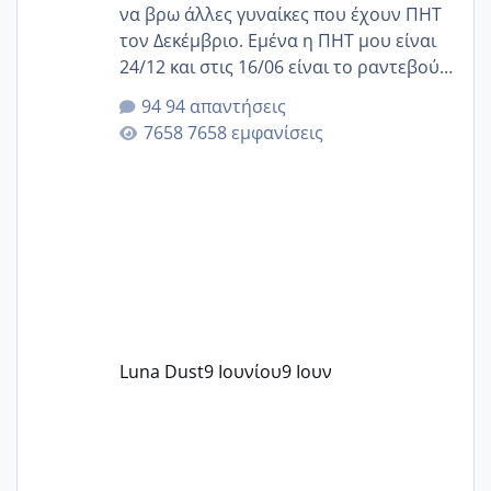
να βρω άλλες γυναίκες που έχουν ΠΗΤ
τον Δεκέμβριο. Εμένα η ΠΗΤ μου είναι
24/12 και στις 16/06 είναι το ραντεβού
της αυχενικής διαφάνειας. Έχω αρκετό
94 απαντήσεις
άγχος και οι μέρες δεν φαίνεται να
7658 εμφανίσεις
περνάνε με τίποτα.
Luna Dust
9 Ιουνίου
9 Ιουν