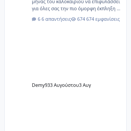
μήνας του καλοκαιριού να επιφυλάσσει
για όλες σας την πιο όμορφη έκπληξη 🧿
@Elk @Melikara86 @Παρασκευαιδου
6 απαντήσεις
674 εμφανίσεις
@Zenia z @melitiniღ @Christi.D.
@flowerv @Riaa @Ngsofia
Demy93
3 Αυγούστου
3 Αυγ