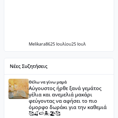
Melikara86
25 Ιουλίου
25 Ιουλ
Νέες Συζητήσεις
Αύγουστος ήρθε ξανά γεμάτος γέλια και ανεμελιά μακάρι 
Θέλω να γίνω μαμά
Αύγουστος ήρθε ξανά γεμάτος
γέλια και ανεμελιά μακάρι
φεύγοντας να αφήσει το πιο
όμορφο δωράκι για την καθεμιά
🥰🍒🍉🏝️🏖️🥰