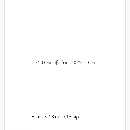
Elk
13 Οκτωβρίου, 2025
13 Οκτ
Elk
πριν 13 ώρες
13 ωρ
Του Ιούλη τα τεστάκια θα βγάλουνε χοντρά μπουτάκια