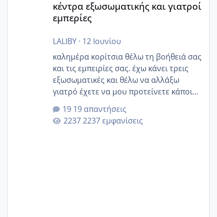
κέντρα εξωσωματικής και γιατροί
εμπερίες
LALIBY
·
12 Ιουνίου
καλημέρα κορίτσια θέλω τη βοήθειά σας
και τις εμπειρίες σας. έχω κάνει τρεις
εξωσωματικές και θέλω να αλλάξω
γιατρό έχετε να μου προτείνετε κάποιον
που μείνατε ευχαριστημένες και είχατε
19 απαντήσεις
επιιτυχία? έκανα στο υγεία με τον
2237 εμφανίσεις
ζερβομανωλάκη (δεν το εψαξε καθόλου
το θέμα δεν μου άρεσε καθο΄λου) και
στο γένεσις με τον πάντο