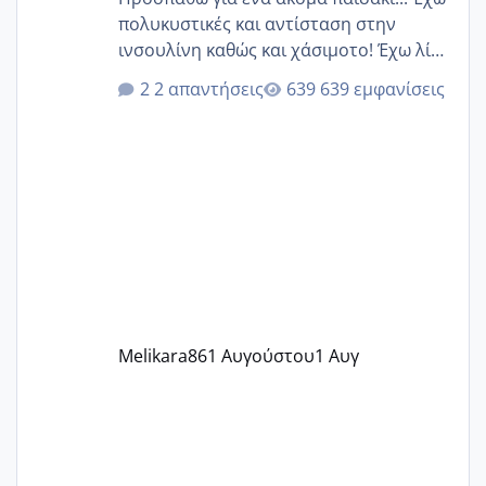
πολυκυστικές και αντίσταση στην
ινσουλίνη καθώς και χάσιμοτο! Έχω λίγα
κιλά παραπάνω και όσο κ αν προσπαθώ
2 απαντήσεις
639 εμφανίσεις
δεν χάνω εύκολα! Προσπαθώ για ακόμη
ένα παιδί εδώ και 1,5 χρόνο! Θέλετε να
γράψετε όσες κοπέλες είστε σε
παρόμοια φάση;; Αυτή την στιγμή έχω
δύο χαμένους κύκλους δεν έχω έρθει
περίοδο αυτό τον μήνα περίμενα 20 δεν
ήρθα απλά είδα λίγα ροζ έκανα υπέρηχο
την επομενη μέρα και το ενδομήτριό
ήταν 11,1 χιλιοστά πολύ κα
Melikara86
1 Αυγούστου
1 Αυγ