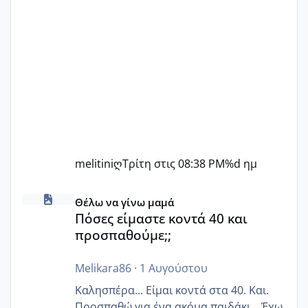
melitiniღ
Τρίτη στις 08:38 PM
%d ημ
Πόσες είμαστε κοντά 40 και προσπαθούμε;;
Θέλω να γίνω μαμά
Πόσες είμαστε κοντά 40 και
προσπαθούμε;;
Melikara86
·
1 Αυγούστου
Καλησπέρα... Είμαι κοντά στα 40. Και.
Προσπαθώ για ένα ακόμα παιδάκι... Έχω