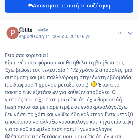
Απαντήστε σε αυτή τη συζήτηση
comment_13948
Author stats
petite
Μέλη
Δημοσίευση
11 Ιουνίου, 2010
16 yr
Γεια σας κορίτσια !
Είμαι νέα στο φόρουμ και θα ήθελα τη βοήθειά σας.
Έχω βιώσει τον τελευταίο 1 1/2 χρόνο 2 αποβολές, μια
αυτόματη και μια παλλίνδρομη στην ένατη εβδομάδα
(με διαφορά 1 χρόνου μεταξύ τους).
Έκανα το
πακέτο των εξετάσεων για καθ΄έξιν αποβολές. Ο
γιατρός που είχα τότε μου είπε ότι έχω θυρεοειδή
hashimoto και με παρέπεμψε σε ενδοκρινολόγο.Έχω
ξεκινήσει το χάπι και νιώθω ήδη καλύτερα.Εντωμεταξύ
αποφάσισα να αλλάξω γυναικολόγο και πήγα επίσκεψη
για το καθιερωμένο τεστ παπ. Η γυναικολόγος
βλέποντας τις εξετάσεις μου, μου είπε ότι έχω και