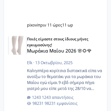
pixovi
πριν 11 ώρες
11 ωρ
Μωράκια Μαΐου 2026 🌸🌻🌹
Ποιές είμαστε στους ίδιους μήνες
εγκυμοσύνης!
Μωράκια Μαΐου 2026 🌸🌻🌹
Elk
·
13 Οκτωβρίου, 2025
Καλησπέρα κορίτσια διστακτικά είπα να
ανοίξω το θεματάκι για τα μωράκια του
Μαΐου εγώ είμαι 9 εβδ σήμερα πήγα
γιατρό μου είπε μετά της 28/10 να
κλείσω ραντεβού για την αυχενική είναι
1243 απαντήσεις
καμιά άλλη κοπέλα να γεννάει Μάιο ;;
98231 εμφανίσεις