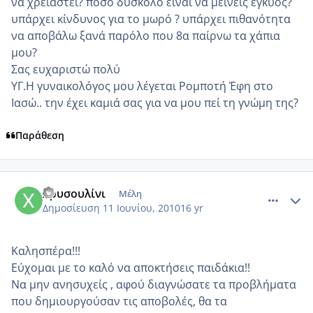
να χρειαστεί? πόσο δύσκολο είναι να μείνεις έγκυος?
υπάρχει κίνδυνος για το μωρό ? υπάρχει πιθανότητα
να αποβάλω ξανά παρόλο που 8α παίρνω τα χάπια
μου?
Σας ευχαριστώ πολύ
ΥΓ.Η γυναικολόγος μου λέγεται Ρομποτή Έφη στο
Ιασώ.. την έχει καμιά σας για να μου πεί τη γνώμη της?
Παράθεση
comment_515090
Author stats
Χρυσουλίνι
Μέλη
Δημοσίευση
11 Ιουνίου, 2010
16 yr
Καλησπέρα!!!
Εύχομαι με το καλό να αποκτήσεις παιδάκια!!
Να μην ανησυχείς , αφού διαγνώσατε τα προβλήματα
που δημιουργούσαν τις αποβολές, θα τα