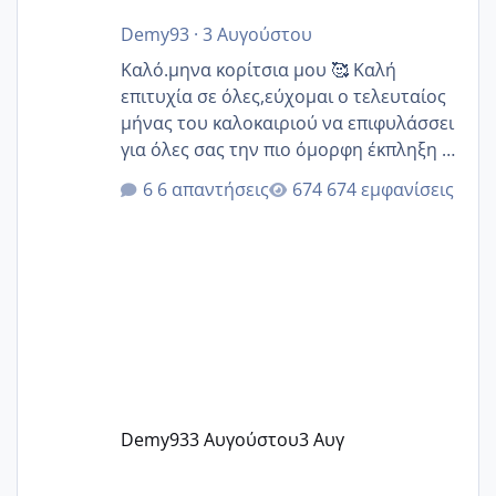
Demy93
·
3 Αυγούστου
Καλό.μηνα κορίτσια μου 🥰 Καλή
επιτυχία σε όλες,εύχομαι ο τελευταίος
μήνας του καλοκαιριού να επιφυλάσσει
για όλες σας την πιο όμορφη έκπληξη 🧿
@Elk @Melikara86 @Παρασκευαιδου
6 απαντήσεις
674 εμφανίσεις
@Zenia z @melitiniღ @Christi.D.
@flowerv @Riaa @Ngsofia
Demy93
3 Αυγούστου
3 Αυγ