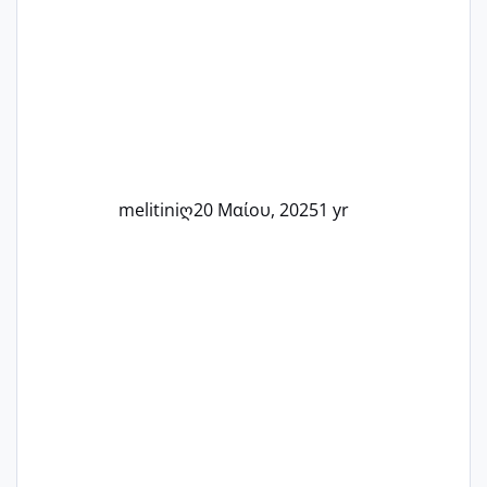
Καμία δεν είναι μόνη – όλες μαζί
μπορούμε να στηρίξουμε η μία την
άλλη, να δώσουμε κουράγιο στις
δύσκολες στιγμές και να γιορτάσουμε
τις μικρές και μεγάλες νίκες. Είτε είστε
στο στάδιο της προετοιμασίας, είτε
ετοιμάζεστε
melitiniღ
20 Μαίου, 2025
1 yr