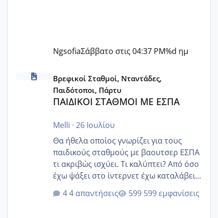
Ngsofia
Σάββατο στις 04:37 PM
%d ημ
ΠΑΙΔΙΚΟΙ ΣΤΑΘΜΟΙ ΜΕ ΕΣΠΑ
Βρεφικοί Σταθμοί, Νταντάδες,
Παιδότοποι, Πάρτυ
ΠΑΙΔΙΚΟΙ ΣΤΑΘΜΟΙ ΜΕ ΕΣΠΑ
Melli
·
26 Ιουλίου
Θα ήθελα οποίος γνωρίζει για τους
παιδικούς σταθμούς με βαουτσερ ΕΣΠΑ
τι ακριβώς ισχύει. Τι καλύπτει? Από όσο
έχω ψάξει στο ίντερνετ έχω καταλάβει
ότι το βαουτσερ καλύπτει όλα τα
4 απαντήσεις
599 εμφανίσεις
δίδακτρα και τα τροφεια του ιδιωτικού
παιδικού σταθμού για όποιον το έχει