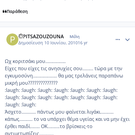
Παράθεση
comment_513630
Author stats
PIPITSAZOUZOUNA
Μέλη
Δημοσίευση
10 Ιουνίου, 2010
16 yr
Ωχ κοριτσάκι μου……………..
Είχες που είχες τις ανησυχίες σου……… τώρα με την
εγκυμοσύνη……………….. θα μας τρελάνεις παραπάνω
μικρή μου??????????????
:laugh: :laugh: :laugh: :laugh: :laugh: :laugh: :laugh:
:laugh: :laugh: :laugh: :laugh: :laugh: :laugh: :laugh:
:laugh: :laugh:
Άσχετο............ πάντως μου φαίνεται λιγάκι………..
κάπως……….. το να υπάρχει θέμα υγείας και να μην έχει
έρθει παιδί…….. ΟΚ……….το βρίσκεις-το
αντιμετωπίζεις…………