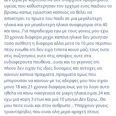
υγειας που καθυστερησαν τον ερχομο ενος παιδιου το
βρισκω καπως εγωιστικο καποιος να θελει να
αποκτησει το πρωτο του παιδι σε μια μεγαλυτερη
ηλικια και για μεγαλυτερη ηλικια αναφερομαι στα 40
και ανω...Για παραδειγμα εγω με τους γονεις μου εχω
33 χρονια διαφορα μεχρι καποια ηλικια δεν μουηταν
τοσο αισθητη η διαφορα αλλα μετα τα 10 μου περιπου
πέον ενιωθα οτι δεν ειχα τιποτα κοινο μαζι τους ουτε
στις συζητησεις ουτε στις αποψεις ουτε στα
ενδιαφεροντα πουθενα...ειναι και το γεγονος οτι
πλεον δεν ειχαν τις ιδιες δυναμεις και αντοχες να
κανουν καποια πραγματα ,πραγματα ομως που
μπορουσαν να κανουν με τις αδερφες μου που ειχαν
μονο 18 και 21 χρονια διαφορα.Ισως για το λογο αυτο
ηθελα να κανω οικογενεια σε μικρη ηλικια.ειμαι 24 και
εχω μια κορη 3 ετων και μια 10 μηνων.Δεν ξερω...Θα
μου πειτε ειναι και στον ανθρωπο ...Υπαρχουν γονεις
τριανταρηδες που ειναι ολη μερα αραχτη στους