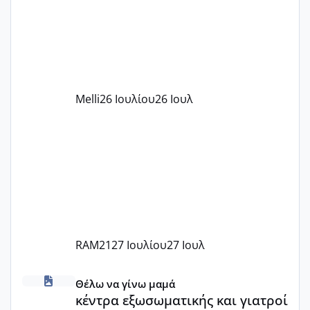
πάρει. Οι παιδικοί σταθμοί έχουν
υπογράψει σύμβαση με την ΕΕΤΑΑ ότι
δέχονται παιδιά με βαουτσερ και ότι
αυτό τα καλύπτει όλα εκτός από έξτρα
όπως σχολικό λεωφορείο κτλ. Είναι
παράνομο να χρεώνουν κάτι επιπλέον.
Melli
26 Ιουλίου
26 Ιουλ
Εγώ πήγα σε έναν ιδιωτικό παιδικό στ
RAM21
27 Ιουλίου
27 Ιουλ
κέντρα εξωσωματικής και γιατροί εμπερίες
Θέλω να γίνω μαμά
κέντρα εξωσωματικής και γιατροί