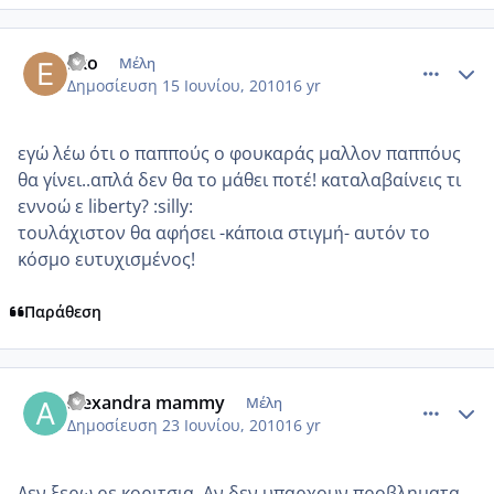
comment_517733
Author stats
Eko
Μέλη
Δημοσίευση
15 Ιουνίου, 2010
16 yr
εγώ λέω ότι ο παππούς ο φουκαράς μαλλον παππόυς
θα γίνει..απλά δεν θα το μάθει ποτέ! καταλαβαίνεις τι
εννοώ ε liberty? :silly:
τουλάχιστον θα αφήσει -κάποια στιγμή- αυτόν το
κόσμο ευτυχισμένος!
Παράθεση
comment_524142
Author stats
alexandra mammy
Μέλη
Δημοσίευση
23 Ιουνίου, 2010
16 yr
Δεν ξερω ρε κοριτσια..Αν δεν υπαρχουν προβληματα