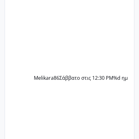
παρόμοια φάση;; Αυτή την στιγμή έχω
δύο χαμένους κύκλους δεν έχω έρθει
περίοδο αυτό τον μήνα περίμενα 20 δεν
ήρθα απλά είδα λίγα ροζ έκανα υπέρηχο
την επομενη μέρα και το ενδομήτριό
ήταν 11,1 χιλιοστά πολύ κα
Melikara86
Σάββατο στις 12:30 PM
%d ημ