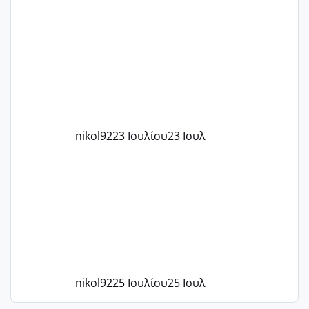
μήνες ήδη και αρχίζω να αγχώνομαι με
το 1,18... Είμαι 33.. Κάποια που να έμεινε
με χαμηλή άμη???
nikol92
23 Ιουλίου
23 Ιουλ
nikol92
25 Ιουλίου
25 Ιουλ