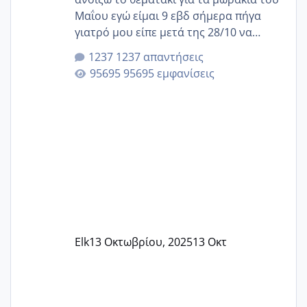
Μαΐου εγώ είμαι 9 εβδ σήμερα πήγα
γιατρό μου είπε μετά της 28/10 να
κλείσω ραντεβού για την αυχενική είναι
1237 απαντήσεις
καμιά άλλη κοπέλα να γεννάει Μάιο ;;
95695 εμφανίσεις
Elk
13 Οκτωβρίου, 2025
13 Οκτ