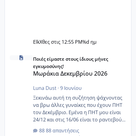
Elk
Χθες στις 12:55 PM
%d ημ
Μωράκια Δεκεμβρίου 2026
Ποιές είμαστε στους ίδιους μήνες
εγκυμοσύνης!
Μωράκια Δεκεμβρίου 2026
Luna Dust
·
9 Ιουνίου
Ξεκινάω αυτή τη συζήτηση ψάχνοντας
να βρω άλλες γυναίκες που έχουν ΠΗΤ
τον Δεκέμβριο. Εμένα η ΠΗΤ μου είναι
24/12 και στις 16/06 είναι το ραντεβού
της αυχενικής διαφάνειας. Έχω αρκετό
88 απαντήσεις
άγχος και οι μέρες δεν φαίνεται να