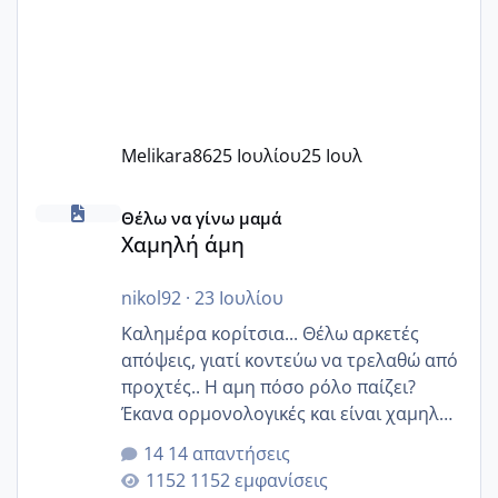
Melikara86
25 Ιουλίου
25 Ιουλ
Χαμηλή άμη
Θέλω να γίνω μαμά
Χαμηλή άμη
nikol92
·
23 Ιουλίου
Καλημέρα κορίτσια... Θέλω αρκετές
απόψεις, γιατί κοντεύω να τρελαθώ από
προχτές.. Η αμη πόσο ρόλο παίζει?
Έκανα ορμονολογικές και είναι χαμηλή
για την ηλικία μου.. Είχα ήδη μια
14 απαντήσεις
εγκυμοσύνη, που έπρεπε να τερματιστεί
1152 εμφανίσεις
στην 27η εβδομάδα και προσπαθώ 7