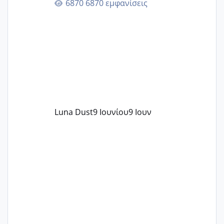
6870 εμφανίσεις
περνάνε με τίποτα.
Luna Dust
9 Ιουνίου
9 Ιουν