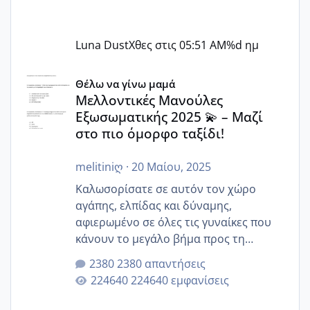
Luna Dust
Χθες στις 05:51 AM
%d ημ
Μελλοντικές Μανούλες Εξωσωματικής 2025 💫 – Μαζί στο
Θέλω να γίνω μαμά
Μελλοντικές Μανούλες
Εξωσωματικής 2025 💫 – Μαζί
στο πιο όμορφο ταξίδι!
melitiniღ
·
20 Μαίου, 2025
Καλωσορίσατε σε αυτόν τον χώρο
αγάπης, ελπίδας και δύναμης,
αφιερωμένο σε όλες τις γυναίκες που
κάνουν το μεγάλο βήμα προς τη
μητρότητα μέσω εξωσωματικής το 2025.
2380 απαντήσεις
Εδώ θα μοιραστούμε αγωνίες, χαρές,
224640 εμφανίσεις
εμπειρίες και κάθε μικρή ή μεγάλη
στιγμή αυτού του ξεχωριστού ταξιδιού.