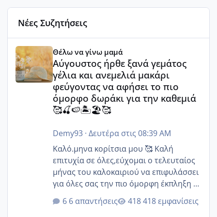
Νέες Συζητήσεις
Αύγουστος ήρθε ξανά γεμάτος γέλια και ανεμελιά μακάρι 
Θέλω να γίνω μαμά
Αύγουστος ήρθε ξανά γεμάτος
γέλια και ανεμελιά μακάρι
φεύγοντας να αφήσει το πιο
όμορφο δωράκι για την καθεμιά
🥰🍒🍉🏝️🏖️🥰
Demy93
·
Δευτέρα στις 08:39 AM
Καλό.μηνα κορίτσια μου 🥰 Καλή
επιτυχία σε όλες,εύχομαι ο τελευταίος
μήνας του καλοκαιριού να επιφυλάσσει
για όλες σας την πιο όμορφη έκπληξη 🧿
@Elk @Melikara86 @Παρασκευαιδου
6 απαντήσεις
418 εμφανίσεις
@Zenia z @melitiniღ @Christi.D.