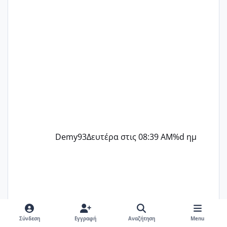
@flowerv @Riaa @Ngsofia
Demy93
Δευτέρα στις 08:39 AM
%d ημ
Σύνδεση
Εγγραφή
Αναζήτηση
Menu