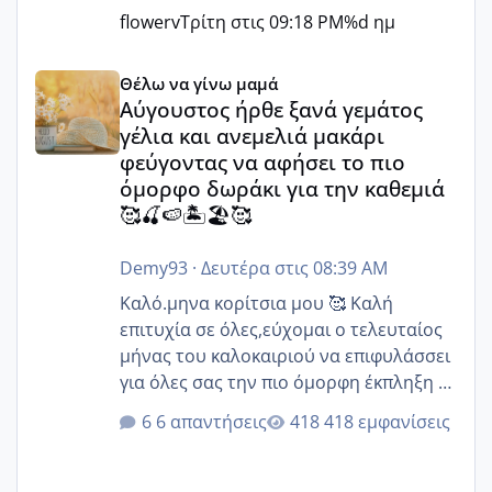
flowerv
Τρίτη στις 09:18 PM
%d ημ
Αύγουστος ήρθε ξανά γεμάτος γέλια και ανεμελιά μακάρι 
Θέλω να γίνω μαμά
Αύγουστος ήρθε ξανά γεμάτος
γέλια και ανεμελιά μακάρι
φεύγοντας να αφήσει το πιο
όμορφο δωράκι για την καθεμιά
🥰🍒🍉🏝️🏖️🥰
Demy93
·
Δευτέρα στις 08:39 AM
Καλό.μηνα κορίτσια μου 🥰 Καλή
επιτυχία σε όλες,εύχομαι ο τελευταίος
μήνας του καλοκαιριού να επιφυλάσσει
για όλες σας την πιο όμορφη έκπληξη 🧿
@Elk @Melikara86 @Παρασκευαιδου
6 απαντήσεις
418 εμφανίσεις
@Zenia z @melitiniღ @Christi.D.
@flowerv @Riaa @Ngsofia