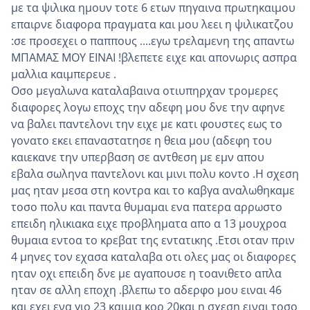
με τα ψιλικα ημουν τοτε 6 ετων πηγαινα πρωτηκαιμου
επαιρνε διαφορα πραγματα και μου λεει η ψιλικατζου
:σε προσεχει ο παππους ....εγω τρελαμενη της απαντω
ΜΠΑΜΑΣ ΜΟΥ ΕΙΝΑΙ !βλεπετε ειχε και απονωρις ασπρα
μαλλια καιμπερευε .
Οσο μεγαλωνα καταλαβαινα οτιυπηρχαν τρομερες
διαφορες λογω εποχς την αδεφη μου δνε την αφηνε
να βαλει παντελονι την ειχε με κατι φουστες εως το
γονατο εκει επαναστατησε η θεια μου (αδεφη του
καιεκανε την υπερβαση σε αντθεση με εμν απου
εβαλα σωληνα παντελονι και μινι πολυ κοντο .Η σχεση
μας ηταν μεσα στη κοντρα και το καβγα αναλωθηκαμε
τοσο πολυ και παντα θυμαμαι ενα πατερα αρρωστο
επειδη ηλικιακα ειχε προβληματα απο α 13 μουχροα
θυμαια εντοα το κρεβατ της εντατικης .Ετσι οταν πριν
4 μηνες τον εχασα καταλαβα οτι ολες μας οι διαφορες
ηταν οχι επειδη δνε με αγαπουσε η τοανιθετο απλα
ηταν σε αλλη εποχη .βλεπω το αδερφο μου ειναι 46
και εχει ενα γιο 23 καιμια κορ 20και η σχεση ειναι τοσο