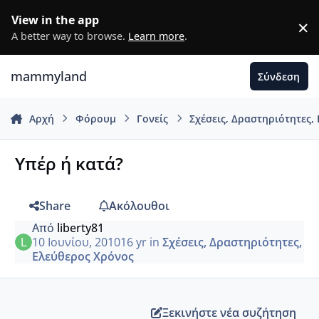
Μετάβαση σε περιεχόμενο
View in the app
×
D
A better way to browse.
Learn more
.
mammyland
Σύνδεση
Αρχή
Φόρουμ
Γονείς
Σχέσεις, Δραστηριότητες,
Υπέρ ή κατά?
Share
Ακόλουθοι
Από
liberty81
10 Ιουνίου, 2010
16 yr
in
Σχέσεις, Δραστηριότητες,
Ελεύθερος Χρόνος
Ξεκινήστε νέα συζήτηση