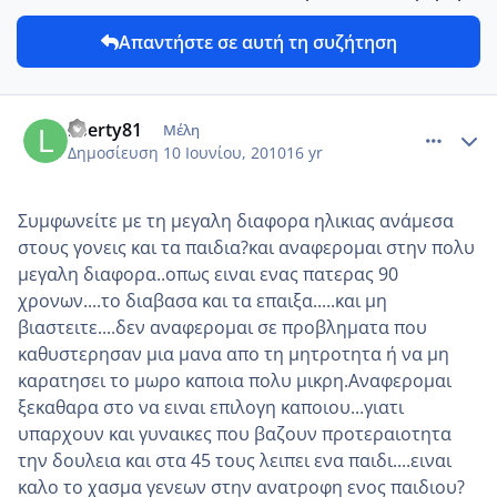
Απαντήστε σε αυτή τη συζήτηση
comment_13927
Author stats
liberty81
Μέλη
Δημοσίευση
10 Ιουνίου, 2010
16 yr
Συμφωνείτε με τη μεγαλη διαφορα ηλικιας ανάμεσα
στους γονεις και τα παιδια?και αναφερομαι στην πολυ
μεγαλη διαφορα..οπως ειναι ενας πατερας 90
χρονων....το διαβασα και τα επαιξα.....και μη
βιαστειτε....δεν αναφερομαι σε προβληματα που
καθυστερησαν μια μανα απο τη μητροτητα ή να μη
καρατησει το μωρο καποια πολυ μικρη.Αναφερομαι
ξεκαθαρα στο να ειναι επιλογη καποιου...γιατι
υπαρχουν και γυναικες που βαζουν προτεραιοτητα
την δουλεια και στα 45 τους λειπει ενα παιδι....ειναι
καλο το χασμα γενεων στην ανατροφη ενος παιδιου?