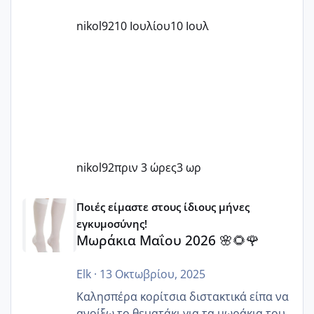
nikol92
10 Ιουλίου
10 Ιουλ
nikol92
πριν 3 ώρες
3 ωρ
Μωράκια Μαΐου 2026 🌸🌻🌹
Ποιές είμαστε στους ίδιους μήνες
εγκυμοσύνης!
Μωράκια Μαΐου 2026 🌸🌻🌹
Elk
·
13 Οκτωβρίου, 2025
Καλησπέρα κορίτσια διστακτικά είπα να
ανοίξω το θεματάκι για τα μωράκια του