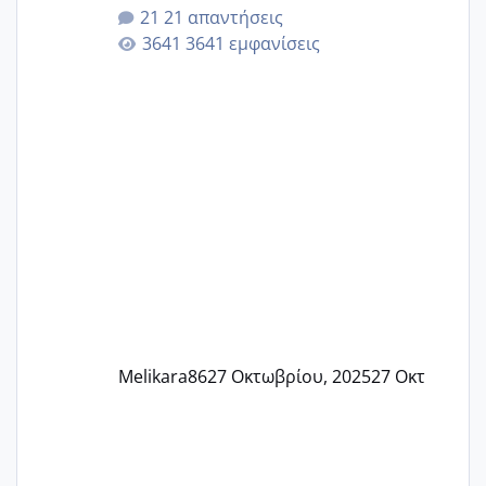
αυτές που ήδη περιμένουν. Να πάρουν
21 απαντήσεις
γερα μωράκια στην αγκαλίτσα τους
3641 εμφανίσεις
🙏🏼🙏🏼 Ας πάμε λοιπόν στο θέμα μου.
Τελευταία περίοδο 25 σεπτεμβρίου
Εδώ και τέσσερις πέντε μέρες νιώθω
αρρωστη δεν έχω κουράγιο για τίποτα
πονάει πολύ το στήθος μου και τα δύο
και βάζω θερμόμετρο και έχω συνεχώς
37 με 37, 3 Έτσι λοιπόν είπα να κάνω
ένα τεστ την παρασ
Melikara86
27 Οκτωβρίου, 2025
27 Οκτ