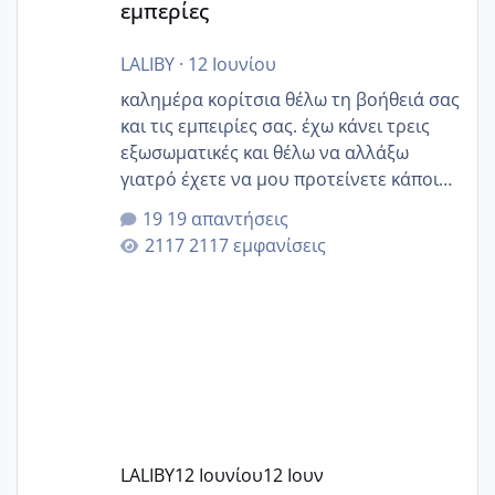
εμπερίες
LALIBY
·
12 Ιουνίου
καλημέρα κορίτσια θέλω τη βοήθειά σας
και τις εμπειρίες σας. έχω κάνει τρεις
εξωσωματικές και θέλω να αλλάξω
γιατρό έχετε να μου προτείνετε κάποιον
που μείνατε ευχαριστημένες και είχατε
19 απαντήσεις
επιιτυχία? έκανα στο υγεία με τον
2117 εμφανίσεις
ζερβομανωλάκη (δεν το εψαξε καθόλου
το θέμα δεν μου άρεσε καθο΄λου) και
στο γένεσις με τον πάντο
LALIBY
12 Ιουνίου
12 Ιουν