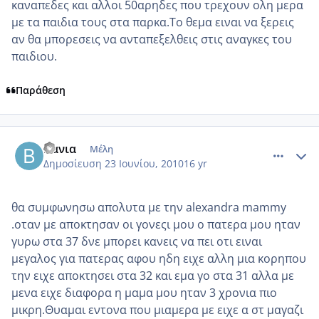
καναπεδες και αλλοι 50αρηδες που τρεχουν ολη μερα
με τα παιδια τους στα παρκα.Το θεμα ειναι να ξερεις
αν θα μπορεσεις να ανταπεξελθεις στις αναγκες του
παιδιου.
Παράθεση
comment_524277
Author stats
Βανια
Μέλη
Δημοσίευση
23 Ιουνίου, 2010
16 yr
θα συμφωνησω απολυτα με την alexandra mammy
.οταν με αποκτησαν οι γονεςι μου ο πατερα μου ηταν
γυρω στα 37 δνε μπορει κανεις να πει οτι ειναι
μεγαλος για πατερας αφου ηδη ειχε αλλη μια κορηπου
την ειχε αποκτησει στα 32 και εμα γο στα 31 αλλα με
μενα ειχε διαφορα η μαμα μου ηταν 3 χρονια πιο
μικρη.Θυαμαι εντονα που μιαμερα με ειχε α στ μαγαζι