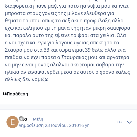
διαφορετικη πανε μαζι για ποτο ηα νιψια μου καπνιει
μπροστα στους γονεις της μιλανε ελευθερα για
θεματα ταμπου οπως το σεξ ακι η προφυλαξη αλλα
εχω και φιληπου εμ τη μανα της ηταν μικρη διιιιιφορα
και παρολο αυτο της εψεινε το ψαρι στα χειλια .Ολα
ειναι σχετικα .εγω για λογους υγειας απεκτησα το
Σταυρο μου στα 33 και τωρα ειμαι 39 θελω αλλο ενα
παιδακι να εχει παρεα ο Σταυρακος μου και αργοτερα
να μην ειναι μονος αλαλναι σκεφτομαι σοβαρα την
ηλικια αν ειναικαι ερθει μεσα σε αυτοτ ο χρονο καλως
αλλιως δεν νομιζω
Παράθεση
comment_524348
Author stats
Eko
Μέλη
Δημοσίευση
23 Ιουνίου, 2010
16 yr