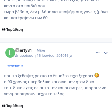
κοντά στα παιδιά σου.
τωρα βέβαια, δεν μιλάμε για υποψήφιους γονείς (μάνα
και πατέρα)ανω των 60..
Παράθεση
comment_517654
Author stats
liberty81
Μέλη
Δημοσίευση
15 Ιουνίου, 2010
16 yr
ΣΥΝΤΆΚΤΗΣ
που το ξεθαψες ρε εκο το θεμα?το ειχα ξεχασει
ο 90 χρονος υπερβολικο και σιγα μην ηταν δικο
του..δικιο εχεις σε αυτο...αν και οι αντρες μπορουν να
γονιμοποιησουν μεχρι το τελος
Παράθεση