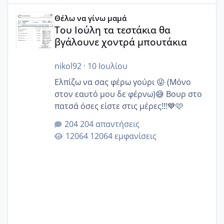
Του Ιούλη τα τεστάκια θα βγάλουνε χοντρά μπουτάκια
Θέλω να γίνω μαμά
Του Ιούλη τα τεστάκια θα
βγάλουνε χοντρά μπουτάκια
nikol92
·
10 Ιουλίου
Ελπίζω να σας φέρω γούρι 😜 (Μόνο
στον εαυτό μου δε φέρνω)😅 Βουρ στο
πατσά όσες είστε στις μέρες!!!💙🩷
204 απαντήσεις
12064 εμφανίσεις