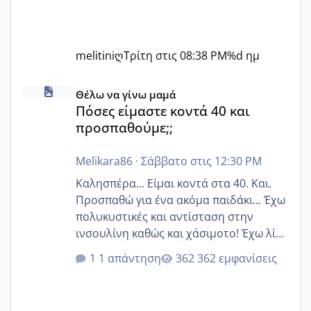
melitiniღ
Τρίτη στις 08:38 PM
%d ημ
Πόσες είμαστε κοντά 40 και προσπαθούμε;;
Θέλω να γίνω μαμά
Πόσες είμαστε κοντά 40 και
προσπαθούμε;;
Melikara86
·
Σάββατο στις 12:30 PM
Καλησπέρα... Είμαι κοντά στα 40. Και.
Προσπαθώ για ένα ακόμα παιδάκι... Έχω
πολυκυστικές και αντίσταση στην
ινσουλίνη καθώς και χάσιμοτο! Έχω λίγα
κιλά παραπάνω και όσο κ αν προσπαθώ
1 απάντηση
362 εμφανίσεις
δεν χάνω εύκολα! Προσπαθώ για ακόμη
ένα παιδί εδώ και 1,5 χρόνο! Θέλετε να
γράψετε όσες κοπέλες είστε σε