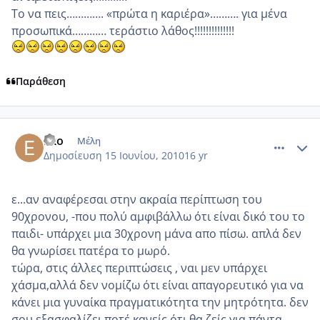
Το να πεις…………. «πρώτα η καριέρα»………. για μένα
προσωπικά………… τεράστιο λάθος!!!!!!!!!!!!!!
Παράθεση
comment_517643
Author stats
Eko
Μέλη
Δημοσίευση
15 Ιουνίου, 2010
16 yr
ε...αν αναφέρεσαι στην ακραία περίπτωση του
90χρονου, -που πολύ αμφιβάλλω ότι είναι δικό του το
παιδι- υπάρχει μια 30χρονη μάνα απο πίσω. απλά δεν
θα γνωρίσει πατέρα το μωρό.
τώρα, στις άλλες περιπτώσεις , ναι μεν υπάρχει
χάσμα,αλλά δεν νομίζω ότι είναι απαγορευτικό για να
κάνει μια γυναίκα πραγματικότητα την μητρότητα. δεν
σου εξασφαλίζει ποτέ κανείς ότι θα ζείς για πάντα