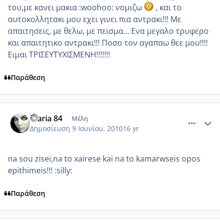
του,με κανει μακια :woohoo: νομιζω
, και το
αυτοκολλητακι μου εχει γινει πια αντρακι!!! Με
απαιτησεις, με θελω, με πεισμα... Ενα μεγαλο τρυφερο
και απαιτητικο αντρακι!!! Ποσο τον αγαπαω θεε μου!!!!
Ειμαι ΤΡΙΣΕΥΤΥΧΙΣΜΕΝΗ!!!!!!!
Παράθεση
comment_512113
Author stats
Maria 84
Μέλη
Δημοσίευση
9 Ιουνίου, 2010
16 yr
na sou zisei,na to xairese kai na to kamarwseis opos
epithimeis!!! :silly:
Παράθεση