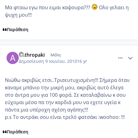
Μα φταιω εγω που ειμαι καψουρα???
Ολο γελαει η
ψυχη μου!!!
Παράθεση
comment_512841
Author stats
anthropaki
Μέλη
Δημοσίευση
9 Ιουνίου, 2010
16 yr
Νιώθω ακριβώς ετσι..Τρισευτυχισμένη!!! Σήμερα όταν
καναμε μπάνιο την μικρή μου, ακριβώς αυτό έλεγα
στο άντρα μου για 100 φορά. Σε καταλαβαίνω κ σου
εύχομαι μέσα πα την καρδιά μου να εχετε υγεία κ
πάντα μια υπέροχη σχέση αγάπης!!!
p.s Το αντράκι σου είναι τρελό φατσάκι :woohoo: !!!
Παράθεση