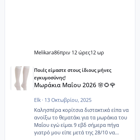
Melikara86
πριν 12 ώρες
12 ωρ
Μωράκια Μαΐου 2026 🌸🌻🌹
Ποιές είμαστε στους ίδιους μήνες
εγκυμοσύνης!
Μωράκια Μαΐου 2026 🌸🌻🌹
Elk
·
13 Οκτωβρίου, 2025
Καλησπέρα κορίτσια διστακτικά είπα να
ανοίξω το θεματάκι για τα μωράκια του
Μαΐου εγώ είμαι 9 εβδ σήμερα πήγα
γιατρό μου είπε μετά της 28/10 να