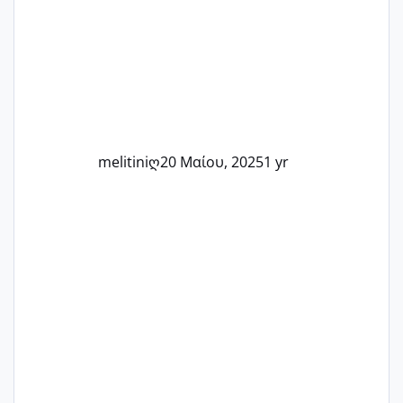
Καμία δεν είναι μόνη – όλες μαζί
μπορούμε να στηρίξουμε η μία την
άλλη, να δώσουμε κουράγιο στις
δύσκολες στιγμές και να γιορτάσουμε
τις μικρές και μεγάλες νίκες. Είτε είστε
στο στάδιο της προετοιμασίας, είτε
ετοιμάζεστε
melitiniღ
20 Μαίου, 2025
1 yr