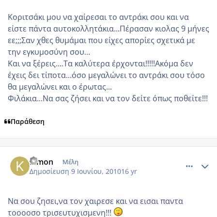
Κοριτσάκι μου να χαίρεσαι το αντράκι σου και να
είστε πάντα αυτοκολλητάκια...Πέρασαν κιολας 9 μήνες
εε;;;Σαν χθες θυμάμαι που είχες απορίες σχετικά με
την εγκυμοσύνη σου...
Και να ξέρεις....Τα καλύτερα έρχονται!!!!!Ακόμα δεν
έχεις δει τίποτα...όσο μεγαλώνει το αντράκι σου τόσο
θα μεγαλώνει και ο έρωτας...
Φιλάκια...Να σας ζήσει και να τον δείτε όπως ποθείτε!!!
Παράθεση
comment_512311
Author stats
Kimon
Μέλη
Δημοσίευση
9 Ιουνίου, 2010
16 yr
Να σου ζησει,να τον χαιρεσε και να εισαι παντα
τοοοοσο τρισευτυχισμενη!!!