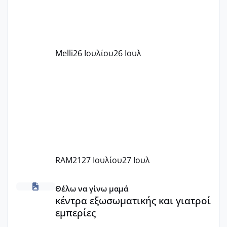
δέχονται παιδιά με βαουτσερ και ότι
αυτό τα καλύπτει όλα εκτός από έξτρα
όπως σχολικό λεωφορείο κτλ. Είναι
παράνομο να χρεώνουν κάτι επιπλέον.
Melli
26 Ιουλίου
26 Ιουλ
Εγώ πήγα σε έναν ιδιωτικό παιδικό στ
RAM21
27 Ιουλίου
27 Ιουλ
κέντρα εξωσωματικής και γιατροί εμπερίες
Θέλω να γίνω μαμά
κέντρα εξωσωματικής και γιατροί
εμπερίες