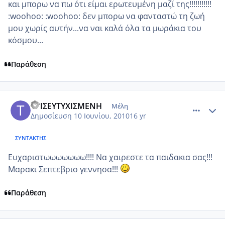
και μπορω να πω ότι είμαι ερωτευμένη μαζί της!!!!!!!!!!!
:woohoo: :woohoo: δεν μπορω να φανταστώ τη ζωή
μου χωρίς αυτήν...να ναι καλά όλα τα μωράκια του
κόσμου...
Παράθεση
comment_513530
Author stats
ΤΡΙΣΕΥΤΥΧΙΣΜΕΝΗ
Μέλη
Δημοσίευση
10 Ιουνίου, 2010
16 yr
ΣΥΝΤΆΚΤΗΣ
Ευχαριστωωωωωωω!!!! Να χαιρεστε τα παιδακια σας!!!
Μαρακι Σεπτεβριο γεννησα!!!
Παράθεση
comment_513547
Author stats