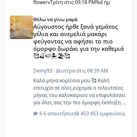
flowerv
Τρίτη στις 09:18 PM
%d ημ
Αύγουστος ήρθε ξανά γεμάτος γέλια και ανεμελιά μακάρι 
Θέλω να γίνω μαμά
Αύγουστος ήρθε ξανά γεμάτος
γέλια και ανεμελιά μακάρι
φεύγοντας να αφήσει το πιο
όμορφο δωράκι για την καθεμιά
🥰🍒🍉🏝️🏖️🥰
Demy93
·
Δευτέρα στις 08:39 AM
Καλό.μηνα κορίτσια μου 🥰 Καλή
επιτυχία σε όλες,εύχομαι ο τελευταίος
μήνας του καλοκαιριού να επιφυλάσσει
για όλες σας την πιο όμορφη έκπληξη 🧿
@Elk @Melikara86 @Παρασκευαιδου
6 απαντήσεις
453 εμφανίσεις
@Zenia z @melitiniღ @Christi.D.
@flowerv @Riaa @Ngsofia