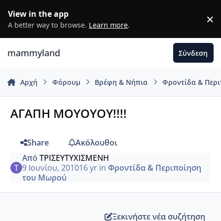
Μετάβαση σε περιεχόμενο
View in the app
×
D
A better way to browse.
Learn more
.
mammyland
Σύνδεση
Αρχή
Φόρουμ
Βρέφη & Νήπια
Φροντίδα & Περ
ΑΓΑΠΗ ΜΟΥΟΥΟΥ!!!!
Share
Ακόλουθοι
Από
ΤΡΙΣΕΥΤΥΧΙΣΜΕΝΗ
9 Ιουνίου, 2010
16 yr
in
Φροντίδα & Περιποίηση
του Μωρού
Ξεκινήστε νέα συζήτηση