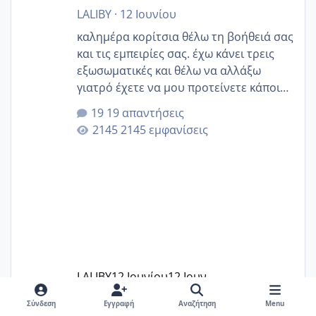
LALIBY
·
12 Ιουνίου
καλημέρα κορίτσια θέλω τη βοήθειά σας
και τις εμπειρίες σας. έχω κάνει τρεις
εξωσωματικές και θέλω να αλλάξω
γιατρό έχετε να μου προτείνετε κάποιον
που μείνατε ευχαριστημένες και είχατε
19 απαντήσεις
επιιτυχία? έκανα στο υγεία με τον
2145 εμφανίσεις
ζερβομανωλάκη (δεν το εψαξε καθόλου
το θέμα δεν μου άρεσε καθο΄λου) και
στο γένεσις με τον πάντο
LALIBY
12 Ιουνίου
12 Ιουν
Σύνδεση
Εγγραφή
Αναζήτηση
Menu