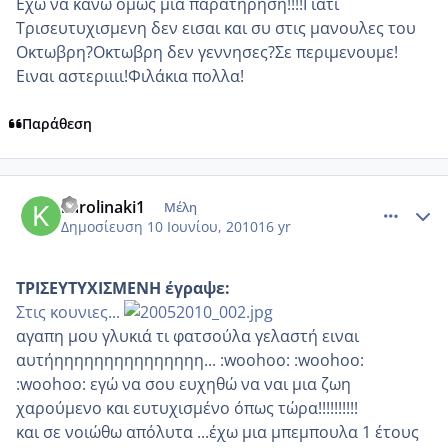
Εχω να κανω ομως μια παρατηρηση!!!!Γιατι
Τρισευτυχισμενη δεν εισαι και συ στις μανουλες του
Οκτωβρη?Οκτωβρη δεν γεννησες?Σε περιμενουμε!
Ειναι αστεριιιι!Φιλάκια πολλα!
Παράθεση
comment_513323
Author stats
karolinaki1
Μέλη
Δημοσίευση
10 Ιουνίου, 2010
16 yr
ΤΡΙΣΕΥΤΥΧΙΣΜΕΝΗ έγραψε:
Στις κουνιες...
αγαπη μου γλυκιά τι φατσούλα γελαστή ειναι
αυτήηηηηηηηηηηηηηηη... :woohoo: :woohoo:
:woohoo: εγώ να σου ευχηθώ να ναι μια ζωη
χαρούμενο και ευτυχισμένο όπως τώρα!!!!!!!!!!
και σε νοιώθω απόλυτα ...έχω μια μπεμπουλα 1 έτους