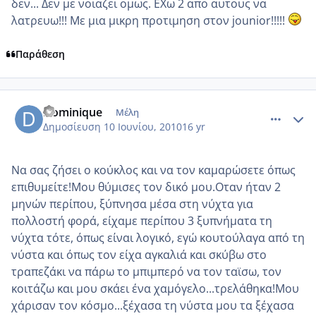
δεν... Δεν με νοιαζει ομως. ΕΧω 2 απο αυτους να
λατρευω!!! Με μια μικρη προτιμηση στον jounior!!!!!
Παράθεση
comment_513607
Author stats
Dominique
Μέλη
Δημοσίευση
10 Ιουνίου, 2010
16 yr
Να σας ζήσει ο κούκλος και να τον καμαρώσετε όπως
επιθυμείτε!Μου θύμισες τον δικό μου.Οταν ήταν 2
μηνών περίπου, ξύπνησα μέσα στη νύχτα για
πολλοστή φορά, είχαμε περίπου 3 ξυπνήματα τη
νύχτα τότε, όπως είναι λογικό, εγώ κουτούλαγα από τη
νύστα και όπως τον είχα αγκαλιά και σκύβω στο
τραπεζάκι να πάρω το μπιμπερό να τον ταϊσω, τον
κοιτάζω και μου σκάει ένα χαμόγελο...τρελάθηκα!Μου
χάρισαν τον κόσμο...ξέχασα τη νύστα μου τα ξέχασα