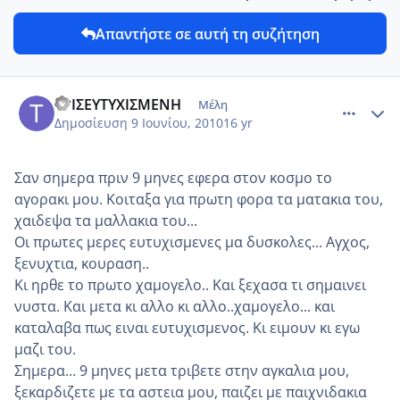
Απαντήστε σε αυτή τη συζήτηση
comment_13894
Author stats
ΤΡΙΣΕΥΤΥΧΙΣΜΕΝΗ
Μέλη
Δημοσίευση
9 Ιουνίου, 2010
16 yr
Σαν σημερα πριν 9 μηνες εφερα στον κοσμο το
αγορακι μου. Κοιταξα για πρωτη φορα τα ματακια του,
χαιδεψα τα μαλλακια του...
Οι πρωτες μερες ευτυχισμενες μα δυσκολες... Αγχος,
ξενυχτια, κουραση..
Κι ηρθε το πρωτο χαμογελο.. Και ξεχασα τι σημαινει
νυστα. Και μετα κι αλλο κι αλλο..χαμογελο... και
καταλαβα πως ειναι ευτυχισμενος. Κι ειμουν κι εγω
μαζι του.
Σημερα... 9 μηνες μετα τριβετε στην αγκαλια μου,
ξεκαρδιζετε με τα αστεια μου, παιζει με παιχνιδακια