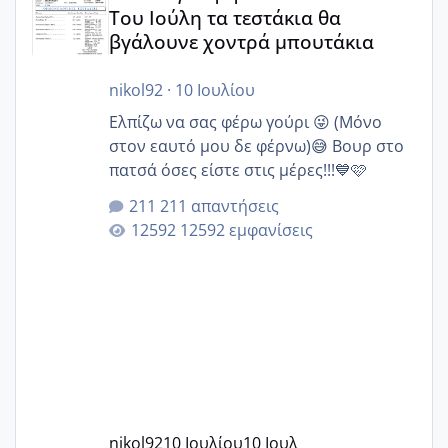
Του Ιούλη τα τεστάκια θα
βγάλουνε χοντρά μπουτάκια
nikol92
·
10 Ιουλίου
Ελπίζω να σας φέρω γούρι 😜 (Μόνο
στον εαυτό μου δε φέρνω)😅 Βουρ στο
πατσά όσες είστε στις μέρες!!!💙🩷
211 απαντήσεις
12592 εμφανίσεις
nikol92
10 Ιουλίου
10 Ιουλ