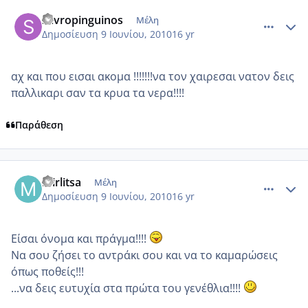
comment_512116
Author stats
savropinguinos
Μέλη
Δημοσίευση
9 Ιουνίου, 2010
16 yr
αχ και που εισαι ακομα !!!!!!!να τον χαιρεσαι νατον δεις
παλλικαρι σαν τα κρυα τα νερα!!!!
Παράθεση
comment_512121
Author stats
mirlitsa
Μέλη
Δημοσίευση
9 Ιουνίου, 2010
16 yr
Είσαι όνομα και πράγμα!!!!
Να σου ζήσει το αντράκι σου και να το καμαρώσεις
όπως ποθείς!!!
...να δεις ευτυχία στα πρώτα του γενέθλια!!!!