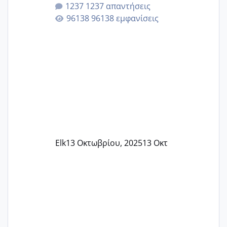
κλείσω ραντεβού για την αυχενική είναι
1237 απαντήσεις
καμιά άλλη κοπέλα να γεννάει Μάιο ;;
96138 εμφανίσεις
Elk
13 Οκτωβρίου, 2025
13 Οκτ