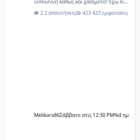
ινσουλίνη καθώς και χάσιμοτο! Έχω λίγα
κιλά παραπάνω και όσο κ αν προσπαθώ
2 απαντήσεις
423 εμφανίσεις
δεν χάνω εύκολα! Προσπαθώ για ακόμη
ένα παιδί εδώ και 1,5 χρόνο! Θέλετε να
γράψετε όσες κοπέλες είστε σε
παρόμοια φάση;; Αυτή την στιγμή έχω
δύο χαμένους κύκλους δεν έχω έρθει
περίοδο αυτό τον μήνα περίμενα 20 δεν
ήρθα απλά είδα λίγα ροζ έκανα υπέρηχο
την επομενη μέρα και το ενδομήτριό
ήταν 11,1 χιλιοστά πολύ κα
Melikara86
Σάββατο στις 12:30 PM
%d ημ