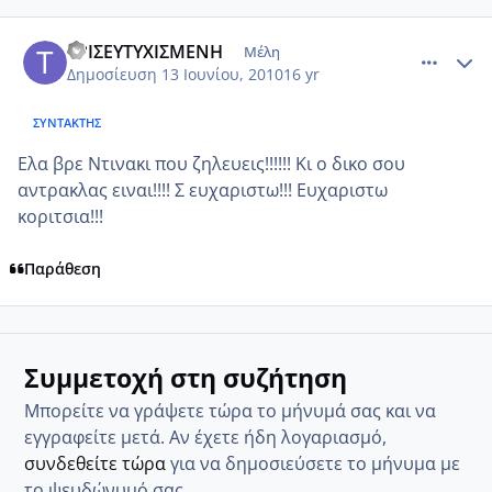
comment_516074
Author stats
ΤΡΙΣΕΥΤΥΧΙΣΜΕΝΗ
Μέλη
Δημοσίευση
13 Ιουνίου, 2010
16 yr
ΣΥΝΤΆΚΤΗΣ
Ελα βρε Ντινακι που ζηλευεις!!!!!! Κι ο δικο σου
αντρακλας ειναι!!!! Σ ευχαριστω!!! Ευχαριστω
κοριτσια!!!
Παράθεση
Συμμετοχή στη συζήτηση
Μπορείτε να γράψετε τώρα το μήνυμά σας και να
εγγραφείτε μετά. Αν έχετε ήδη λογαριασμό,
συνδεθείτε τώρα
για να δημοσιεύσετε το μήνυμα με
το ψευδώνυμό σας.