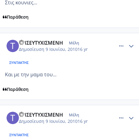
Στις κουνιες...
Παράθεση
comment_512825
Author stats
ΤΡΙΣΕΥΤΥΧΙΣΜΕΝΗ
Μέλη
Δημοσίευση
9 Ιουνίου, 2010
16 yr
ΣΥΝΤΆΚΤΗΣ
Και με την μαμα του...
Παράθεση
comment_512830
Author stats
ΤΡΙΣΕΥΤΥΧΙΣΜΕΝΗ
Μέλη
Δημοσίευση
9 Ιουνίου, 2010
16 yr
ΣΥΝΤΆΚΤΗΣ