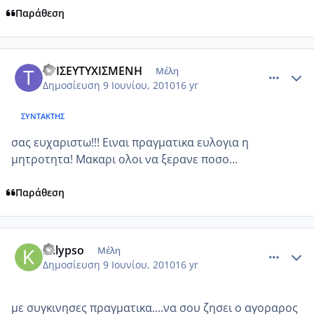
Παράθεση
comment_512262
Author stats
ΤΡΙΣΕΥΤΥΧΙΣΜΕΝΗ
Μέλη
Δημοσίευση
9 Ιουνίου, 2010
16 yr
ΣΥΝΤΆΚΤΗΣ
σας ευχαριστω!!! Ειναι πραγματικα ευλογια η
μητροτητα! Μακαρι ολοι να ξερανε ποσο...
Παράθεση
comment_512279
Author stats
kalypso
Μέλη
Δημοσίευση
9 Ιουνίου, 2010
16 yr
με συγκινησες πραγματικα....να σου ζησει ο αγοραρος