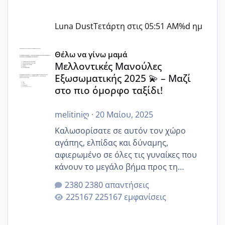
Luna Dust
Τετάρτη στις 05:51 AM
%d ημ
Μελλοντικές Μανούλες Εξωσωματικής 2025 💫 – Μαζί στο
Θέλω να γίνω μαμά
Μελλοντικές Μανούλες
Εξωσωματικής 2025 💫 – Μαζί
στο πιο όμορφο ταξίδι!
melitiniღ
·
20 Μαίου, 2025
Καλωσορίσατε σε αυτόν τον χώρο
αγάπης, ελπίδας και δύναμης,
αφιερωμένο σε όλες τις γυναίκες που
κάνουν το μεγάλο βήμα προς τη
μητρότητα μέσω εξωσωματικής το 2025.
2380 απαντήσεις
Εδώ θα μοιραστούμε αγωνίες, χαρές,
225167 εμφανίσεις
εμπειρίες και κάθε μικρή ή μεγάλη
στιγμή αυτού του ξεχωριστού ταξιδιού.