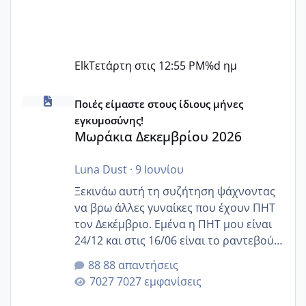
Elk
Τετάρτη στις 12:55 PM
%d ημ
Μωράκια Δεκεμβρίου 2026
Ποιές είμαστε στους ίδιους μήνες
εγκυμοσύνης!
Μωράκια Δεκεμβρίου 2026
Luna Dust
·
9 Ιουνίου
Ξεκινάω αυτή τη συζήτηση ψάχνοντας
να βρω άλλες γυναίκες που έχουν ΠΗΤ
τον Δεκέμβριο. Εμένα η ΠΗΤ μου είναι
24/12 και στις 16/06 είναι το ραντεβού
της αυχενικής διαφάνειας. Έχω αρκετό
88 απαντήσεις
άγχος και οι μέρες δεν φαίνεται να
7027 εμφανίσεις
περνάνε με τίποτα.