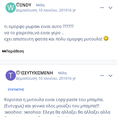
WENDY
Μέλη
Δημοσίευση
10 Ιουνίου, 2010
16 yr
τι ομορφο μωρακι ειναι αυτο ??????
να το χαιρεσαι,να ειναι γερο ..
εχει απιστευτη φατσα και πολυ ομορφη μυτουλα!
Παράθεση
comment_513583
Author stats
ΤΡΙΣΕΥΤΥΧΙΣΜΕΝΗ
Μέλη
Δημοσίευση
10 Ιουνίου, 2010
16 yr
ΣΥΝΤΆΚΤΗΣ
Κοριτσια η μυτουλα ειναι copy-paste του μπαμπα.
(Ευτυχως) και γενικα ολος μοιαζει του μπαμπα!!!
:woohoo: :woohoo: Ελεγα θα αλλαξει θα αλλαξει αλλα