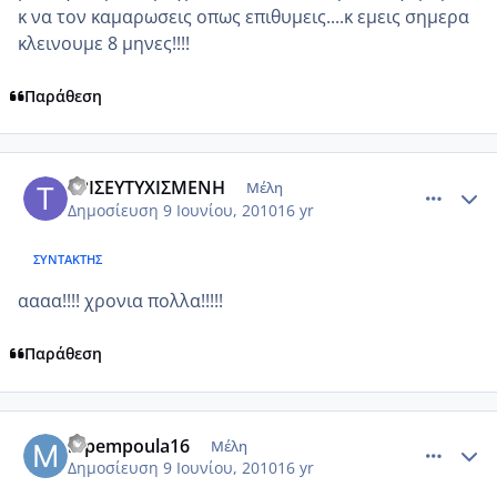
κ να τον καμαρωσεις οπως επιθυμεις....κ εμεις σημερα
κλεινουμε 8 μηνες!!!!
Παράθεση
comment_512288
Author stats
ΤΡΙΣΕΥΤΥΧΙΣΜΕΝΗ
Μέλη
Δημοσίευση
9 Ιουνίου, 2010
16 yr
ΣΥΝΤΆΚΤΗΣ
αααα!!!! χρονια πολλα!!!!!
Παράθεση
comment_512305
Author stats
mpempoula16
Μέλη
Δημοσίευση
9 Ιουνίου, 2010
16 yr