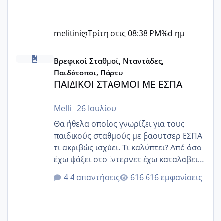
melitiniღ
Τρίτη στις 08:38 PM
%d ημ
ΠΑΙΔΙΚΟΙ ΣΤΑΘΜΟΙ ΜΕ ΕΣΠΑ
Βρεφικοί Σταθμοί, Νταντάδες,
Παιδότοποι, Πάρτυ
ΠΑΙΔΙΚΟΙ ΣΤΑΘΜΟΙ ΜΕ ΕΣΠΑ
Melli
·
26 Ιουλίου
Θα ήθελα οποίος γνωρίζει για τους
παιδικούς σταθμούς με βαουτσερ ΕΣΠΑ
τι ακριβώς ισχύει. Τι καλύπτει? Από όσο
έχω ψάξει στο ίντερνετ έχω καταλάβει
ότι το βαουτσερ καλύπτει όλα τα
4 απαντήσεις
616 εμφανίσεις
δίδακτρα και τα τροφεια του ιδιωτικού
παιδικού σταθμού για όποιον το έχει
πάρει. Οι παιδικοί σταθμοί έχουν
υπογράψει σύμβαση με την ΕΕΤΑΑ ότι