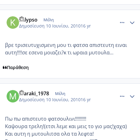
comment_513186
Author stats
kalypso
Μέλη
Δημοσίευση
10 Ιουνίου, 2010
16 yr
βρε τρισευτυχισμενη μου τι φατσα απιστευτη ειναι
αυτη!!!!σε εσενα μοιαζει?κ τι ωραια μυτουλα...
Παράθεση
comment_513243
Author stats
maraki_1978
Μέλη
Δημοσίευση
10 Ιουνίου, 2010
16 yr
Πω πω απιστευτο φατσουλινι!!!!!!!!!
Καψουρα τρελη!(ετσι λεμε και μεις το γιο μας!χαχα)
Και αυτη η μυτουλιτσα ολα τα λεφτα!