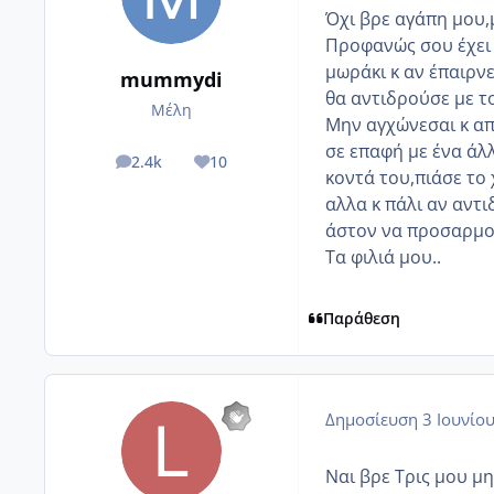
Όχι βρε αγάπη μου,
Προφανώς σου έχει
μωράκι κ αν έπαιρνε
mummydi
θα αντιδρούσε με το
Μέλη
Μην αγχώνεσαι κ απ
σε επαφή με ένα άλ
2.4k
10
posts
Reputation
κοντά του,πιάσε το 
αλλα κ πάλι αν αντι
άστον να προσαρμοσ
Τα φιλιά μου..
Παράθεση
Δημοσίευση
3 Ιουνίο
Ναι βρε Τρις μου μ