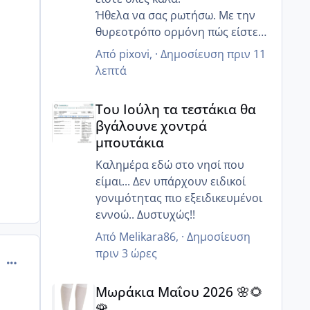
Ήθελα να σας ρωτήσω. Με την
θυρεοτρόπο ορμόνη πώς είστε?
Έχει πέσει σε καμία τώρα στην
Από
pixovi
, ·
Δημοσίευση
πριν 11
εγκυμοσύνη? Εγώ δεν είχα ποτέ
λεπτά
θέμα με θυρεοειδή, και απο το
Του Ιούλη τα τεστάκια θα βγάλουνε χοντρά μπουτά
πρώτο τρίμηνο έχει πέσει πολύ η
Του Ιούλη τα τεστάκια θα
τιμή. Η ενδοκρινολόγος βέβαια
βγάλουνε χοντρά
μου είπε ότι δεν έχω κάποιο
μπουτάκια
πρόβλημα, είναι λόγω
εγκυμοσύνης - κάναμε κι
Καλημέρα εδώ στο νησί που
επόμενο τσεκ στον 5ο μήνα,
είμαι... Δεν υπάρχουν ειδικοί
αλλά προβληματίζομαι γιατί δεν
γονιμότητας πιο εξειδικευμένοι
παίρνω πολύ βάρος όπως νόμιζα
εννοώ.. Δυστυχώς!!
:/
Από
Melikara86
, ·
Δημοσίευση
πριν 3 ώρες
comment_507699
Μωράκια Μαΐου 2026 🌸🌻🌹
Μωράκια Μαΐου 2026 🌸🌻
🌹