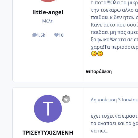
τιποτα!!!Ολα τα μικρ
την τσεκαρω αλλο α
little-angel
παιδακι κ δεν ηταν 
Μέλη
Κανε αυτο που σου 
παιδακι μη πας αμεσ
1.5k
10
posts
Reputation
ξαφνικα!Φερτα σε επ
χαρα!Τα περισσοτερα
Παράθεση
Δημοσίευση
3 Ιουνίο
εχει τυχει να ειμασ
τα αγαπαει και τα χ
να πω...
ΤΡΙΣΕΥΤΥΧΙΣΜΕΝΗ