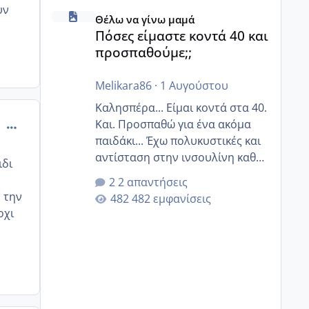
Πόσες είμαστε κοντά 40 και προσπαθούμε;;
υν
Θέλω να γίνω μαμά
Πόσες είμαστε κοντά 40 και
προσπαθούμε;;
Melikara86
·
1 Αυγούστου
Καλησπέρα... Είμαι κοντά στα 40.
comment_509011
Και. Προσπαθώ για ένα ακόμα
παιδάκι... Έχω πολυκυστικές και
αντίσταση στην ινσουλίνη καθώς
ιδι
και χάσιμοτο! Έχω λίγα κιλά
2 απαντήσεις
παραπάνω και όσο κ αν
η την
482 εμφανίσεις
προσπαθώ δεν χάνω εύκολα!
οχι
Προσπαθώ για ακόμη ένα παιδί
εδώ και 1,5 χρόνο! Θέλετε να
γράψετε όσες κοπέλες είστε σε
παρόμοια φάση;; Αυτή την
στιγμή έχω δύο χαμένους
κύκλους δεν έχω έρθει περίοδο