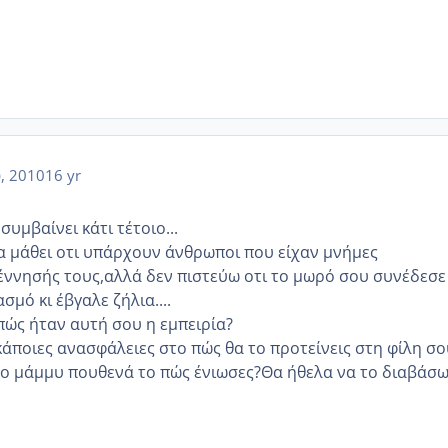
υ, 2010
16 yr
συμβαίνει κάτι τέτοιο...
α μάθει οτι υπάρχουν άνθρωποι που είχαν μνήμες
γέννησής τους,αλλά δεν πιστεύω οτι το μωρό σου συνέδεσε
μό κι έβγαλε ζήλια....
,πώς ήταν αυτή σου η εμπειρία?
άποιες ανασφάλειες στο πώς θα το προτείνεις στη φίλη σου
το μάμμυ πουθενά το πώς ένιωσες?Θα ήθελα να το διαβάσω