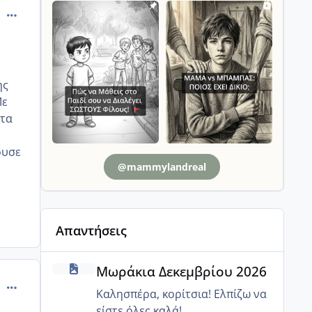
comment_13817
ε
ης
Με
 τα
ουσε
@mammylandreal
Απαντήσεις
Μωράκια Δεκεμβρίου 2026
Μωράκια Δεκεμβρίου 2026
comment_507698
Καλησπέρα, κορίτσια! Ελπίζω να
είστε όλες καλά!