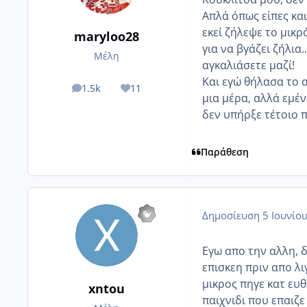
Απλά όπως είπες και
εκεί ζήλεψε το μικρ
maryloo28
για να βγάζει ζήλια
Μέλη
αγκαλιάσετε μαζί!
Και εγώ θήλασα το 
1.5k
11
posts
Reputation
μια μέρα, αλλά εμέ
δεν υπήρξε τέτοιο 
Παράθεση
Δημοσίευση
5 Ιουνίο
Εγω απο την αλλη, δ
επισκεη πριν απο λι
μικρος πηγε κατ ευθ
xntou
παιχνιδι που επαιζε