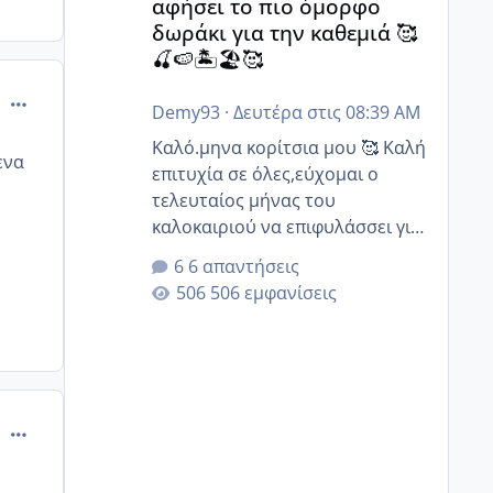
αφήσει το πιο όμορφο
δωράκι για την καθεμιά 🥰
🍒🍉🏝️🏖️🥰
comment_507772
Demy93
·
Δευτέρα στις 08:39 AM
Καλό.μηνα κορίτσια μου 🥰 Καλή
ενα
επιτυχία σε όλες,εύχομαι ο
τελευταίος μήνας του
καλοκαιριού να επιφυλάσσει για
όλες σας την πιο όμορφη
6 απαντήσεις
έκπληξη 🧿 @Elk @Melikara86
506 εμφανίσεις
@Παρασκευαιδου @Zenia z
@melitiniღ @Christi.D. @flowerv
@Riaa @Ngsofia
comment_508716