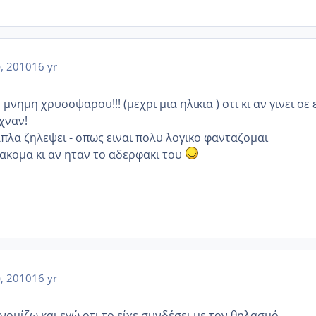
υ, 2010
16 yr
μνημη χρυσοψαρου!!! (μεχρι μια ηλικια ) οτι κι αν γινει σε 
χναν!
απλα ζηλεψει - οπως ειναι πολυ λογικο φανταζομαι
 ακομα κι αν ηταν το αδερφακι του
υ, 2010
16 yr
νομίζω και εγώ οτι το είχε συνδέσει με τον θηλασμό.