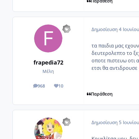
Παράθεση
Δημοσίευση
4 Ιουνίο
τα παιδια μας εχουν 
δευτερολεπτο το ξε
οποτε πιστευω οτι 
frapedia72
ετσι θα αντιδρουσε
Μέλη
968
10
posts
Reputation
Παράθεση
Δημοσίευση
5 Ιουνίο
Κουκλίτσα μου, δεν 