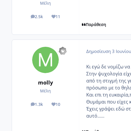
Μέλη
2.5k
11
posts
Reputation
Παράθεση
Δημοσίευση
3 Ιουνίο
Κι εγώ δε νομίζω να 
Στην ψυχολογία είχ
από τη στιγμή της 
molly
πρόσωπο με το θηλασ
Μέλη
Και επι τη ευκαιρία
Θυμάμαι που είχες κ
1.3k
10
posts
Reputation
Έχεις γράψει εδώ σ
αυτό......