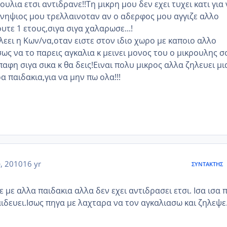
ουλια ετσι αντιδρανε!!Τη μικρη μου δεν εχει τυχει κατι για
νηψιος μου τρελλαινοταν αν ο αδερφος μου αγγιζε αλλο
ουτε 1 ετους,σιγα σιγα χαλαρωσε...!
λεει η Κων/να,οταν ειστε στον ιδιο χωρο με καποιο αλλο
ως να το παρεις αγκαλια κ μεινει μονος του ο μικρουλης σ
αφη σιγα σικα κ θα δεις!Ειναι πολυ μικρος αλλα ζηλευει μι
 παιδακια,για να μην πω ολα!!!
υ, 2010
16 yr
ΣΥΝΤΆΚΤΗΣ
τε με αλλα παιδακια αλλα δεν εχει αντιδρασει ετσι. Ισα ισα 
αιδευει.Ισως πηγα με λαχταρα να τον αγκαλιασω και ζηλεψε.