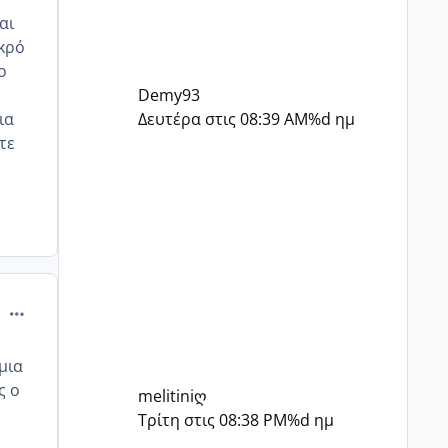
αι
ικρό
ο
Demy93
ια
Δευτέρα στις 08:39 AM
%d ημ
τε
comment_508742
μια
ς ο
melitiniღ
Τρίτη στις 08:38 PM
%d ημ