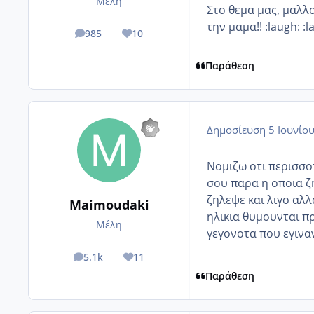
Μέλη
Στο θεμα μας, μαλλ
την μαμα!! :laugh: :l
985
10
posts
Reputation
Παράθεση
Δημοσίευση
5 Ιουνίο
Νομιζω οτι περισσοτ
σου παρα η οποια ζη
ζηλεψε και λιγο αλλ
Maimoudaki
ηλικια θυμουνται π
Μέλη
γεγονοτα που εγινα
5.1k
11
posts
Reputation
Παράθεση