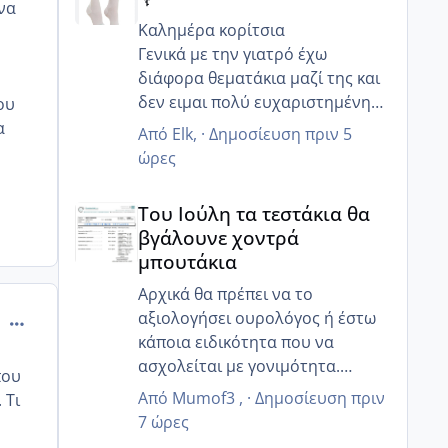
 να
Καλημέρα κορίτσια
Γενικά με την γιατρό έχω
διάφορα θεματάκια μαζί της και
δεν ειμαι πολύ ευχαριστημένη
ου
αλλά τουλάχιστον στο κομμάτι
α
Από
Elk
, ·
Δημοσίευση
πριν 5
θηλασμός είναι καλή δεν
ώρες
προωθεί καθόλου το ξένο γάλα
Του Ιούλη τα τεστάκια θα βγάλουνε χοντρά μπουτά
όταν η μαμά θέλει να θηλάσει ..
Του Ιούλη τα τεστάκια θα
Ααα ωραία τώρα που δεν έχετε
βγάλουνε χοντρά
και πολύ δουλειά είστε κάπως
μπουτάκια
πιο χαλαροί θα πάρει και το
9μηνο τον Σεπτέμβρη θα είναι
Αρχικά θα πρέπει να το
και η μεγάλη στο σχολείο οπότε
αξιολογήσει ουρολόγος ή έστω
comment_507724
μια χαρά !θα πάτε και διακοπες
κάποια ειδικότητα που να
ειχες πει ;
ασχολείται με γονιμότητα.
που
και εμένα έχει σταματήσει την
😊
Από
Mumof3
, ·
Δημοσίευση
πριν
 Τι
δουλειά ο άντρας μου και
7 ώρες
είμαστε όλοι μαζί την Τρίτη