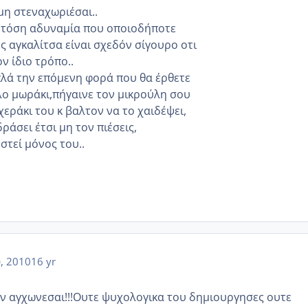
μη στεναχωριέσαι..
 τόση αδυναμία που οποιοδήποτε
ς αγκαλίτσα είναι σχεδόν σίγουρο οτι
ν ίδιο τρόπο..
λά την επόμενη φορά που θα έρθετε
λο μωράκι,πήγαινε τον μικρούλη σου
χεράκι του κ βαλτον να το χαιδέψει,
δράσει έτσι μη τον πιέσεις,
τεί μόνος του..
υ, 2010
16 yr
ην αγχωνεσαι!!!Ουτε ψυχολογικα του δημιουργησες ουτε