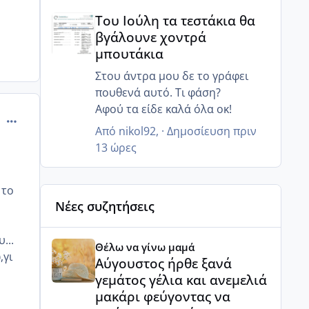
Του Ιούλη τα τεστάκια θα βγάλουνε χοντρά μπουτά
τελικά θα κάνω και τα γενέθλια
Του Ιούλη τα τεστάκια θα
πήγα εχτές παράγγειλα και της
βγάλουνε χοντρά
τούρτες τα έχω κανονίσει όλα
μπουτάκια
περιμένουν πως και πως 😂
Στου άντρα μου δε το γράφει
πουθενά αυτό. Τι φάση?
Αφού τα είδε καλά όλα οκ!
comment_507750
Από
nikol92
, ·
Δημοσίευση
πριν
13 ώρες
 το
Νέες συζητήσεις
Αύγουστος ήρθε ξανά γεμάτος γέλια και ανεμελιά μ
...
Θέλω να γίνω μαμά
,γι
Αύγουστος ήρθε ξανά
γεμάτος γέλια και ανεμελιά
μακάρι φεύγοντας να