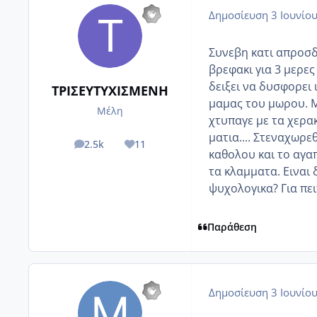
Δημοσίευση
3 Ιουνίο
Συνεβη κατι απροσδ
βρεφακι για 3 μερες
δειξει να δυσφορει 
ΤΡΙΣΕΥΤΥΧΙΣΜΕΝΗ
μαμας του μωρου. Μολ
Μέλη
χτυπαγε με τα χερακ
ματια.... Στεναχωρε
2.5k
11
posts
Reputation
καθολου και το αγα
τα κλαμματα. Ειναι
ψυχολογικα? Για πει
Παράθεση
Δημοσίευση
3 Ιουνίο