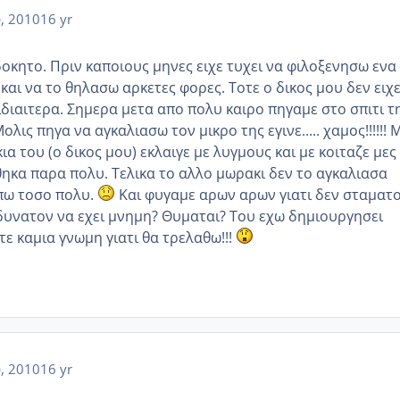
υ, 2010
16 yr
οκητο. Πριν καποιους μηνες ειχε τυχει να φιλοξενησω ενα
 και να το θηλασω αρκετες φορες. Τοτε ο δικος μου δεν ειχ
ιδιαιτερα. Σημερα μετα απο πολυ καιρο πηγαμε στο σπιτι τ
ις πηγα να αγκαλιασω τον μικρο της εγινε..... χαμος!!!!!! 
ια του (ο δικος μου) εκλαιγε με λυγμους και με κοιταζε μες
θηκα παρα πολυ. Τελικα το αλλο μωρακι δεν το αγκαλιασα
πω τοσο πολυ.
Και φυγαμε αρων αρων γιατι δεν σταματ
 δυνατον να εχει μνημη? Θυμαται? Του εχω δημιουργησει
τε καμια γνωμη γιατι θα τρελαθω!!!
υ, 2010
16 yr