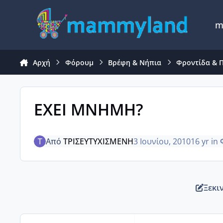
Μετάβαση σε περιεχόμενο
m
Αρχή
Φόρουμ
Βρέφη & Νήπια
Φροντίδα & 
ΕΧΕΙ ΜΝΗΜΗ?
Από
ΤΡΙΣΕΥΤΥΧΙΣΜΕΝΗ
3 Ιουνίου, 2010
16 yr
in
Ξεκι