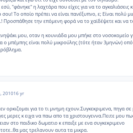
 εσύ, "φάνηκε" η λαχτάρα που είχες για να το αγκαλιάσεις κ
ό σου! Το οποίο πρέπει να είναι πανέξυπνο, ε; Είναι πολύ μ
...! Προσπάθησε την επόμενη φορά να το χαϊδέψετε και να τ
ανηψάκι μου, οταν η κουνιάδα μου μπήκε στο νοσοκομείο γ
να ο μπέμπης είναι πολύ μικρούλης (τότε ήταν 3μηνών) οπό
πρόβλημα.
υ, 2010
16 yr
εν ορκιζομαι για το τι μνημη εχουν.Συγκεκριμενα, πηγα σε 
γες μερες κ ειχα να παω απο τα χριστουγεννα.Πειτε μου πω
ειαν στο παιδικο δωματιο κ επαιξε με ενα συγκεκριμενο
 τοτε..θα μας τρελανουν αυτα τα μικρα.